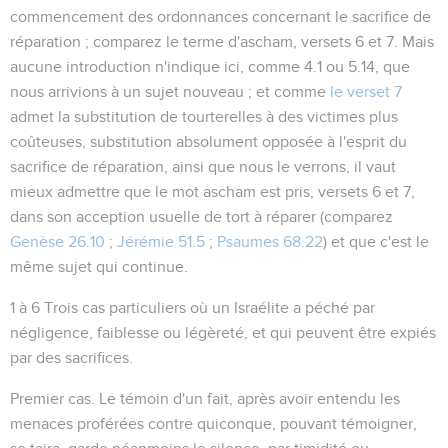
commencement des ordonnances concernant le sacrifice de
réparation ; comparez le terme d'
ascham
, versets 6 et 7. Mais
aucune introduction n'indique ici, comme
4.1
ou
5.14
, que
nous arrivions à un sujet nouveau ; et comme
le verset 7
admet la substitution de tourterelles à des victimes plus
coûteuses, substitution absolument opposée à l'esprit du
sacrifice de réparation, ainsi que nous le verrons, il vaut
mieux admettre que le mot
ascham
est pris, versets 6 et 7,
dans son acception usuelle de
tort à réparer
(comparez
Genèse 26.10
;
Jérémie 51.5
;
Psaumes 68.22
) et que c'est le
même sujet qui continue.
1 à 6
Trois cas particuliers où un Israélite a péché par
négligence, faiblesse ou légèreté, et qui peuvent être expiés
par des sacrifices.
Premier cas
. Le témoin d'un fait, après avoir entendu les
menaces proférées contre quiconque, pouvant témoigner,