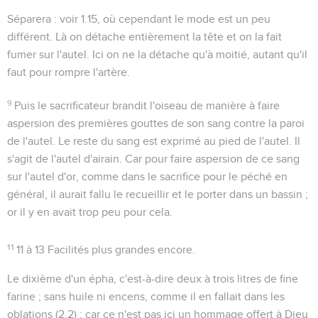
Séparera
: voir
1.15
, où cependant le mode est un peu
différent. Là on détache entièrement la tête et on la fait
fumer sur l'autel. Ici on ne la détache qu'à moitié, autant qu'il
faut pour rompre l'artère.
9
Puis le sacrificateur brandit l'oiseau de manière à faire
aspersion des premières gouttes de son sang contre la paroi
de l'autel. Le reste du sang est exprimé au pied de l'autel. Il
s'agit de l'autel d'airain. Car pour faire aspersion de ce sang
sur l'autel d'or, comme dans le sacrifice pour le péché en
général, il aurait fallu le recueillir et le porter dans un bassin ;
or il y en avait trop peu pour cela.
11
11 à 13
Facilités plus grandes encore.
Le dixième d'un épha
, c'est-à-dire deux à trois litres de fine
farine ; sans huile ni encens, comme il en fallait dans les
oblations (
2.2
) ; car ce n'est pas ici un hommage offert à Dieu