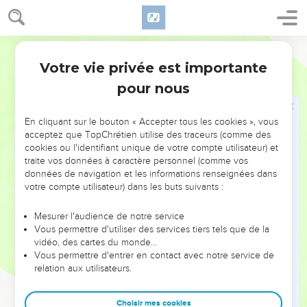
12
Une chèvre
, ou un bouc indifféremment (
Nombres 7.17
,
23
etc.)
Bible annotée
Votre vie privée est importante
16
Lévitique
3
Toute graisse
. Voir
7.25
pour nous
17
Ceci sera repris avec plus de détail
7.23-25
En cliquant sur le bouton « Accepter tous les cookies », vous
Avant de passer aux sacrifices nouveaux que Moïse
acceptez que TopChrétien utilise des traceurs (comme des
instituera, rappelons brièvement l'idée des trois sacrifices
cookies ou l'identifiant unique de votre compte utilisateur) et
traite vos données à caractère personnel (comme vos
primitifs, que nous venons d'étudier.
données de navigation et les informations renseignées dans
votre compte utilisateur) dans les buts suivants :
L'holocauste
répond au besoin que l'homme éprouve
de se consacrer complètement à un Dieu qu'il a irrité,
Mesurer l'audience de notre service
mais qu'il s'est rendu propice.
Vous permettre d'utiliser des services tiers tels que de la
Dans
l'oblation
il s'agit pour l'homme de montrer à Dieu
vidéo, des cartes du monde…
Vous permettre d'entrer en contact avec notre service de
qu'il ne veut point jouir sans lui des biens qu'il lui
relation aux utilisateurs.
accorde.
Le sacrifice d'actions de grâces
est l'hommage de
Choisir mes cookies