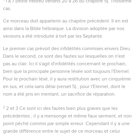
1 à 7
(texte hébreu versets 20 à 26 du chapitre 5).
Troisième
cas
.
Ce morceau doit appartenir au chapitre précédent. Il en est
ainsi dans la Bible hébraïque. La division adoptée par nos
versions a été introduite à tort par les Septante.
Le premier cas prévoit des infidélités commises envers Dieu.
Dans le second, ce sont des fautes sur lesquelles on n'est
pas au clair. Ici il s'agit d'infidélités concernant le prochain,
bien que la principale personne lésée soit toujours l'Eternel.
Pour le prochain lésé, il y aura restitution avec un cinquième
en sus, et cela sans délai (verset 5) ; pour l'Eternel, dont le
nom a été pris en mentant, un sacrifice de réparation.
2
2 et 3
Ce sont ici des fautes bien plus graves que les
précédentes ; il y a mensonge et même faux serment, et non
point péché commis par simple erreur. Cependant il y a une
grande différence entre le sujet de ce morceau et celui