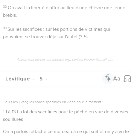
32
On avait la liberté d'offrir au lieu d'une chèvre une jeune
brebis.
33
Sur les sacrifices
: sur les portions de victimes qui
pouvaient se trouver déjà sur l'autel (
3.5
).
Autres ressources sur theotex.org, contact theotex@gmail.com
Lévitique
5
Seuls les Évangiles sont disponibles en vidéo pour le moment.
1
1 à 13
La loi des sacrifices pour le péché en vue de diverses
souillures
On a parfois rattaché ce morceau à ce qui suit et on y a vu le