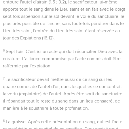
entoure l'autel d'airain (
1.5 ; 3.2
), le sacrificateur lui-même
apporte tout le sang dans le Lieu saint et en fait avec le doigt
sept fois aspersion sur le sol devant le voile du sanctuaire, le
plus près possible de l'arche, sans toutefois pénétrer dans le
Lieu très saint, l'entrée du Lieu très saint étant réservée au
jour des Expiations (
16.12
).
6
Sept fois
. C'est ici un acte qui doit réconcilier Dieu avec la
créature. L'alliance compromise par l'acte commis doit être
raffermie par l'expiation.
7
Le sacrificateur devait mettre aussi de ce sang sur les
quatre cornes de l'autel d'or, dans lesquelles se concentrait
la vertu (expiatoire) de l'autel. Après être sorti du sanctuaire,
il répandait tout le reste du sang dans un lieu consacré, de
manière à le soustraire à toute profanation.
8
La graisse
. Après cette présentation du sang, qui est l'acte
caractéristique et capital de ce sacrifice, Dieu apaisé peut