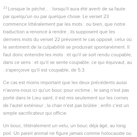
23
Lorsque le péché...
: lorsqu'il aura été averti de sa faute
par quelqu'un ou par quelque chose. Le verset 23
commence littéralement par les mots :
ou bien
, que notre
traduction a renoncé à rendre ; ils supposent que les
derniers mots du verset 22 prévoient le cas opposé, celui où
le sentiment de la culpabilité se produirait spontanément. Il
faut donc entendre les mots :
et qu'il se soit rendu coupable
,
dans ce sens : et qu'il
se sente
coupable, ce qui équivaut, au
:
s'aperçoive qu'il est coupable
, de
5.3
.
Ce cas est moins important que les deux précédents aussi
n'avons-nous ici qu'un bouc pour victime ; le sang n'est pas
porté dans le Lieu saint, il est mis seulement sur les cornes
de l'autel extérieur ; la chair n'est pas brûlée ; enfin c'est un
simple sacrificateur qui officie.
Un bouc
, littéralement
un velu
, un bouc déjà âgé, au long
poil. Un pareil animal ne figure jamais comme holocauste ou