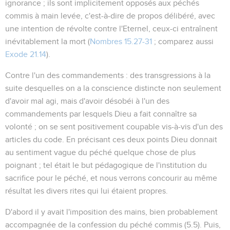
ignorance ; ils sont implicitement opposés aux péchés
commis
à main levée
, c'est-à-dire de propos délibéré, avec
une intention de révolte contre l'Eternel, ceux-ci entraînent
inévitablement la mort (
Nombres 15.27-31
; comparez aussi
Exode 21.14
).
Contre l'un des commandements
: des transgressions à la
suite desquelles on a la conscience distincte non seulement
d'avoir mal agi, mais d'avoir désobéi à l'un des
commandements par lesquels Dieu a fait connaître sa
volonté ; on se sent positivement coupable vis-à-vis d'un des
articles du code. En précisant ces deux points Dieu donnait
au sentiment vague du péché quelque chose de plus
poignant ; tel était le but pédagogique de l'institution du
sacrifice pour le péché, et nous verrons concourir au même
résultat les divers rites qui lui étaient propres.
D'abord il y avait l'imposition des mains, bien probablement
accompagnée de la confession du péché commis (
5.5
). Puis,