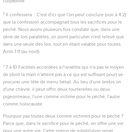
culpabilité.
5
Il confessera...
C'est d'ici que l'on peut conclure (voir à
4.2
)
que la confession accompagnait tous les sacrifices pour le
péché. Nous avons plusieurs fois constaté que, dans une
série de lois parallèles, un point particulier n'est relevé que
dans une seule des lois, tout en étant valable pour toutes.
Ainsi
1.11
(
au nord
).
7
7 à 10
Facilités accordées à l'israélite qui n'a pas le moyen
de (
dont la main n'atteint pas à ce qui est suffisant pour
) se
procurer une tête de menu bétail. Au lieu d'une brebis on
d'une chèvre, il peut offrir deux tourterelles ou deux
pigeonneaux, l'une comme victime pour le péché, l'autre
comme holocauste.
Pourquoi pas toutes deux comme victimes pour le péché ?
Parce que, dans le sacrifice pour le péché, on offre
une
vie
pour
une
autre vie. Cette notion de substitution serait