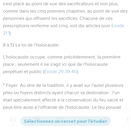
s'est placé au point de vue des sacrificateurs et non plus,
comme dans les cinq premiers chapitres, au point de vue des
personnes qui offraient les sacrifices. Chacune de ces
prescriptions renferme soit cinq, soit dix articles (voir
Exode
21.1
).
8 à 13
La loi de l'holocauste.
L'holocauste occupe, comme précédemment, la première
place ; seulement il ne s'agit ici que de l'holocauste
perpétuel et public (
Exode 29.39-40
).
9
Foyer
. Au dire de la tradition, il y avait sur l'autel plusieurs
piles ou foyers distincts ayant chacun sa destination ; l'un
était spécialement affecté à la conservation du feu sacré et
peut-être aussi à l'offrande de l'holocauste. Le feu pouvait
n'être entretenu durant la nuit qu'à cette seule place.
Contenus
Versions
Commentaires
Strong
Dictionnaire
10
Quand approchait l'heure de l'holocauste du matin, il fallait