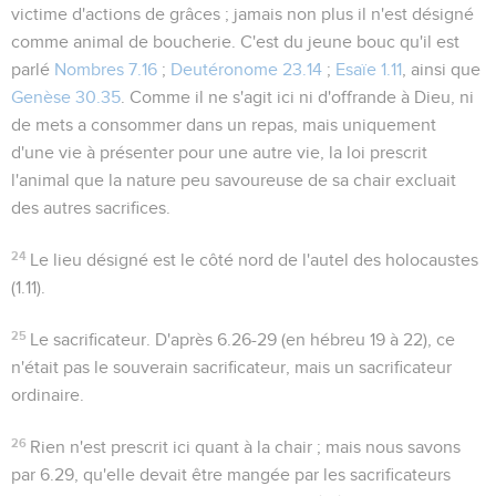
victime d'actions de grâces ; jamais non plus il n'est désigné
comme animal de boucherie. C'est du
jeune bouc
qu'il est
parlé
Nombres 7.16
;
Deutéronome 23.14
;
Esaïe 1.11
, ainsi que
Genèse 30.35
. Comme il ne s'agit ici ni d'offrande à Dieu, ni
de mets a consommer dans un repas, mais uniquement
d'une vie à présenter pour une autre vie, la loi prescrit
l'animal que la nature peu savoureuse de sa chair excluait
des autres sacrifices.
24
Le lieu désigné est le côté nord de l'autel des holocaustes
(
1.11
).
25
Le sacrificateur
. D'après
6.26-29
(en hébreu 19 à 22), ce
n'était pas le souverain sacrificateur, mais un sacrificateur
ordinaire.
26
Rien n'est prescrit ici quant à la chair ; mais nous savons
par
6.29
, qu'elle devait être mangée par les sacrificateurs