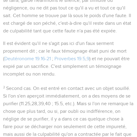
se taira, garde néanmoins le silence, par timidité ou
négligence, ou ne dit pas tout ce qu'il a vu et tout ce qu'il
sait. Cet homme se trouve par là sous le poids d'une faute. Il
est chargé
de son péché, c'est-à-dire qu'il reste dans un état
de culpabilité tant que cette faute n'a pas été expiée.
Il est évident qu'il ne s'agit pas ici d'un faux serment
proprement dit ; car le faux témoignage était puni de mort
(
Deutéronome 19.16-21
;
Proverbes 19.5
,
9
) et ne pouvait être
expié par un sacrifice. C'est simplement un témoignage
incomplet ou non rendu.
2
Second cas
. On est entré en contact avec un objet souillé.
Si l'on s'en aperçoit immédiatement, on a des moyens de se
purifier (
11.25,28,39,40 ; 15.5
, etc.). Mais si l'on ne remarque la
chose que plus tard, ou si, par oubli ou indifférence, on
néglige de se purifier, il y a dans ce cas quelque chose à
faire pour se décharger non seulement de cette impureté,
mais aussi de la culpabilité qu'on a contractée par le fait que