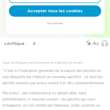
reconnaissance que l'homme offre à Dieu pour la
réconciliation qu'il lui a accordée et pour tous les
Accepter tous les cookies
bienfaits dont il jouit dans cet état.
Tout refuser
Autres ressources sur theotex.org, contact theotex@gmail.com
Lévitique
4
Seuls les Évangiles sont disponibles en vidéo pour le moment.
1
C'est ici l'indication générale de la nature des péchés en
vue desquels est institué ce nouveau sacrifice : ce sont
les
péchés commis par erreur contre l'un des commandements
.
Par erreur
: par inadvertance ou laisser-aller, sans
préméditation ni mauvais vouloir ; les péchés qui vous
échappent, où l'on tombe par faiblesse, oubli, surprise ou