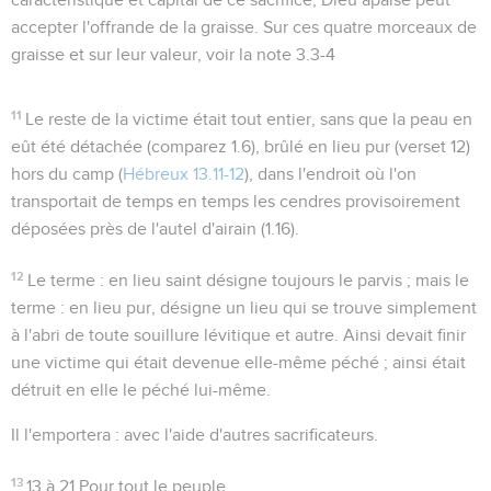
accepter l'offrande de la graisse. Sur ces quatre morceaux de
graisse et sur leur valeur, voir la note
3.3-4
11
Le reste de la victime était tout entier, sans que la peau en
eût été détachée (comparez
1.6
), brûlé
en lieu pur
(verset 12)
hors du camp (
Hébreux 13.11-12
), dans l'endroit où l'on
transportait de temps en temps les cendres provisoirement
déposées près de l'autel d'airain (
1.16
).
12
Le terme :
en lieu saint
désigne toujours le parvis ; mais le
terme :
en lieu pur
, désigne un lieu qui se trouve simplement
à l'abri de toute souillure lévitique et autre. Ainsi devait finir
une victime qui était devenue elle-même péché ; ainsi était
détruit en elle le péché lui-même.
Il l'emportera
: avec l'aide d'autres sacrificateurs.
13
13 à 21
Pour tout le peuple