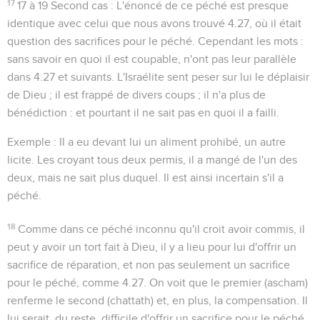
17
17 à 19 Second cas
: L'énoncé de ce péché est presque
identique avec celui que nous avons trouvé
4.27
, où il était
question des sacrifices pour le péché. Cependant les mots :
sans savoir en quoi il est coupable
, n'ont pas leur parallèle
dans
4.27
et suivants. L'Israélite sent peser sur lui le déplaisir
de Dieu ; il est frappé de divers coups ; il n'a plus de
bénédiction : et pourtant il ne sait pas en quoi il a failli.
Exemple : Il a eu devant lui un aliment prohibé, un autre
licite. Les croyant tous deux permis, il a mangé de l'un des
deux, mais ne sait plus duquel. Il est ainsi incertain s'il a
péché.
18
Comme dans ce péché inconnu qu'il croit avoir commis, il
peut y avoir un
tort
fait à Dieu, il y a lieu pour lui d'offrir un
sacrifice de réparation, et non pas seulement un sacrifice
pour le péché, comme
4.27
. On voit que le premier (
ascham
)
renferme le second (
chattath
) et, en plus, la compensation. Il
lui serait, du reste, difficile d'offrir un sacrifice pour le péché,