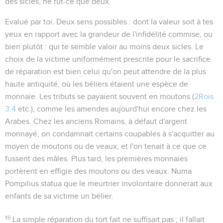
des
sicles, ne fût-ce que deux.
Evalué par toi
. Deux sens possibles : dont la valeur soit à tes
yeux en rapport avec la grandeur de l'infidélité commise, ou
bien plutôt : qui te semble valoir au moins deux sicles. Le
choix de la victime uniformément prescrite pour le sacrifice
de réparation est bien celui qu'on peut attendre de la plus
haute antiquité, où les béliers étaient une espèce de
monnaie. Les tributs se payaient souvent en moutons (
2Rois
3.4
etc.), comme les amendes aujourd'hui encore chez les
Arabes. Chez les anciens Romains, à défaut d'argent
monnayé, on condamnait certains coupables à s'acquitter au
moyen de moutons ou de veaux, et l'on tenait à ce que ce
fussent des mâles. Plus tard, les premières monnaies
portèrent en effigie des moutons ou des veaux. Numa
Pompilius statua que le meurtrier involontaire donnerait aux
enfants de sa victime un bélier.
16
La simple réparation du tort fait ne suffisait pas ; il fallait