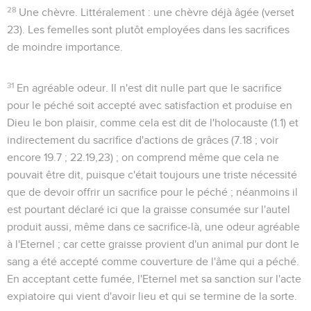
28
Une chèvre
. Littéralement : une chèvre déjà âgée (verset
23). Les femelles sont plutôt employées dans les sacrifices
de moindre importance.
31
En agréable odeur
. Il n'est dit nulle part que le sacrifice
pour le péché soit accepté avec satisfaction et produise en
Dieu
le bon plaisir
, comme cela est dit de l'holocauste (
1.1
) et
indirectement du sacrifice d'actions de grâces (
7.18
; voir
encore
19.7 ; 22.19,23
) ; on comprend même que cela ne
pouvait être dit, puisque c'était toujours une triste nécessité
que de devoir offrir un sacrifice pour le péché ; néanmoins il
est pourtant déclaré ici que la graisse consumée sur l'autel
produit aussi, même dans ce sacrifice-là, une odeur agréable
à l'Eternel ; car cette graisse provient d'un animal pur dont le
sang a été accepté comme couverture de l'âme qui a péché.
En acceptant cette fumée, l'Eternel met sa sanction sur l'acte
expiatoire qui vient d'avoir lieu et qui se termine de la sorte.