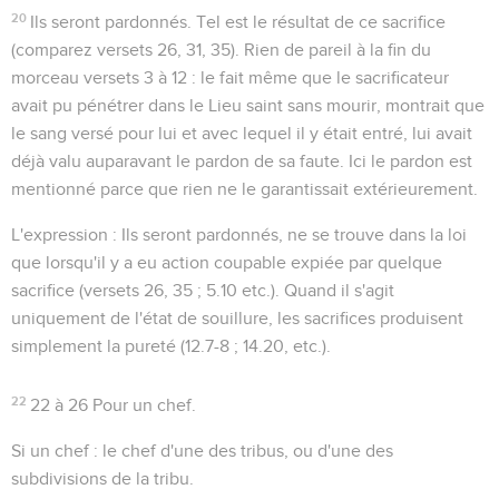
20
Ils seront pardonnés
. Tel est le résultat de ce sacrifice
(comparez versets 26, 31, 35). Rien de pareil à la fin du
morceau versets 3 à 12 : le fait même que le sacrificateur
avait pu pénétrer dans le Lieu saint sans mourir, montrait que
le sang versé pour lui et avec lequel il y était entré, lui avait
déjà valu auparavant le pardon de sa faute. Ici le pardon est
mentionné parce que rien ne le garantissait extérieurement.
L'expression :
Ils seront pardonnés
, ne se trouve dans la loi
que lorsqu'il y a eu
action
coupable expiée par quelque
sacrifice (versets 26, 35 ;
5.10
etc.). Quand il s'agit
uniquement de
l'état
de souillure, les sacrifices produisent
simplement la
pureté
(
12.7-8 ; 14.20
, etc.).
22
22 à 26
Pour un chef.
Si un chef
: le chef d'une des tribus, ou d'une des
subdivisions de la tribu.