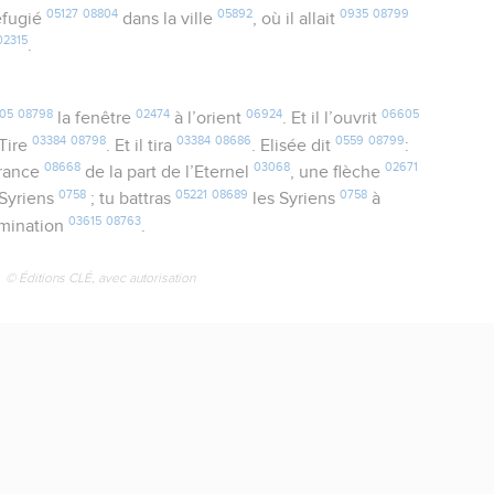
05127
08804
05892
0935
08799
réfugié
dans la ville
, où il allait
02315
.
05
08798
02474
06924
06605
la fenêtre
à l’orient
. Et il l’ouvrit
03384
08798
03384
08686
0559
08799
 Tire
. Et il tira
. Elisée dit
:
08668
03068
02671
vrance
de la part de l’Eternel
, une flèche
0758
05221
08689
0758
 Syriens
; tu battras
les Syriens
à
03615
08763
rmination
.
© Éditions CLÉ, avec autorisation