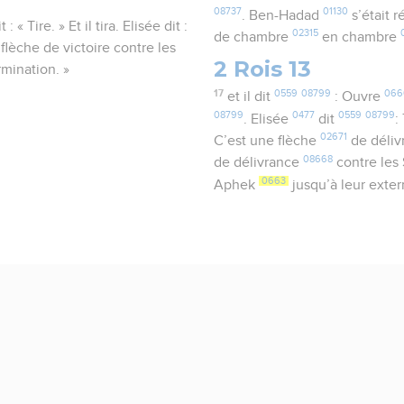
08737
01130
. Ben-Hadad
s’était 
 : « Tire. » Et il tira. Elisée dit :
02315
de chambre
en chambre
 flèche de victoire contre les
2 Rois 13
rmination. »
17
0559
08799
066
et il dit
: Ouvre
08799
0477
0559
08799
. Elisée
dit
:
02671
C’est une flèche
de déli
08668
de délivrance
contre les
0663
Aphek
jusqu’à leur exte