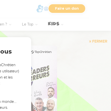
Faire un don
ien ?
Le Top
FERMER
nous
opChrétien
utilisateur)
n et les
:
 du monde…
eurs.