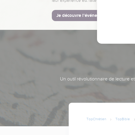
leur expérience est faite pour vous.
Je découvre l’événement
Un outil révolutionnaire de lecture e
TopChrétien
TopBible