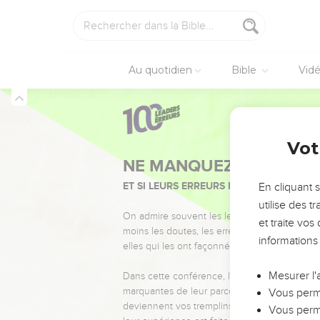
Au quotidien
Bible
Vid
Vot
NE MANQUEZ PAS L’ÉVÉ
ET SI LEURS ERREURS POUVAIENT VOUS 
En cliquant 
utilise des 
On admire souvent les leaders pour leurs réussi
et traite vo
moins les doutes, les erreurs et les saisons di
informations
elles qui les ont façonnés.
Mesurer l'
Dans cette conférence, leaders, entrepreneur
marquantes de leur parcours et les clés pour
Vous perme
deviennent vos tremplins. Que vous guidiez 
Vous perme