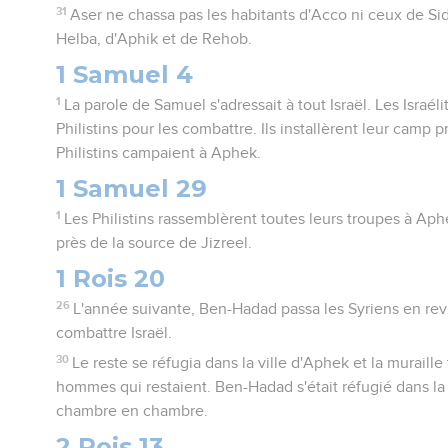
31
Aser ne chassa pas les habitants d'Acco ni ceux de Sid
Helba, d'Aphik et de Rehob.
1 Samuel 4
1
La parole de Samuel s'adressait à tout Israël. Les Israéli
Philistins pour les combattre. Ils installèrent leur camp 
Philistins campaient à Aphek.
1 Samuel 29
1
Les Philistins rassemblèrent toutes leurs troupes à Aphe
près de la source de Jizreel.
1 Rois 20
26
L'année suivante, Ben-Hadad passa les Syriens en re
combattre Israël.
30
Le reste se réfugia dans la ville d'Aphek et la murail
hommes qui restaient. Ben-Hadad s'était réfugié dans la v
chambre en chambre.
2 Rois 13