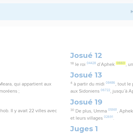
H
Josué 12
18
04428
0663
le roi
d’Aphek
, u
Josué 13
4
08486
Meara, qui appartient aux
à partir du midi
, tout le
06722
Amoréens ;
aux Sidoniens
, jusqu’à 
Josué 19
30
05981
b. Il y avait 22 villes avec
De plus, Umma
, Aphe
02691
et leurs villages
.
Juges 1