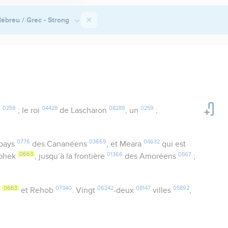
ébreu / Grec - Strong
0259
04428
08289
0259
n
; le roi
de Lascharon
, un
;
0776
03669
04632
 pays
des Cananéens
, et Meara
qui est
0663
01366
0567
Aphek
, jusqu’à la frontière
des Amoréens
;
0663
07340
06242
08147
05892
k
et Rehob
. Vingt
-deux
villes
,