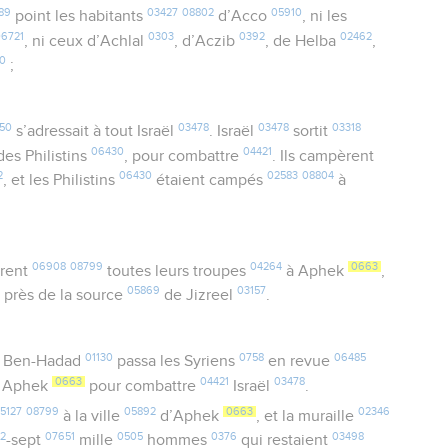
89
03427
08802
05910
point les habitants
d’Acco
, ni les
06721
0303
0392
02462
, ni ceux d’Achlal
, d’Aczib
, de Helba
,
40
;
50
03478
03478
03318
s’adressait à tout Israël
. Israël
sortit
06430
04421
es Philistins
, pour combattre
. Ils campèrent
2
06430
02583
08804
, et les Philistins
étaient campés
à
06908
08799
04264
0663
rent
toutes leurs troupes
à Aphek
,
2
05869
03157
près de la source
de Jizreel
.
01130
0758
06485
, Ben-Hadad
passa les Syriens
en revue
0663
04421
03478
s Aphek
pour combattre
Israël
.
5127
08799
05892
0663
02346
à la ville
d’Aphek
, et la muraille
42
07651
0505
0376
03498
-sept
mille
hommes
qui restaient