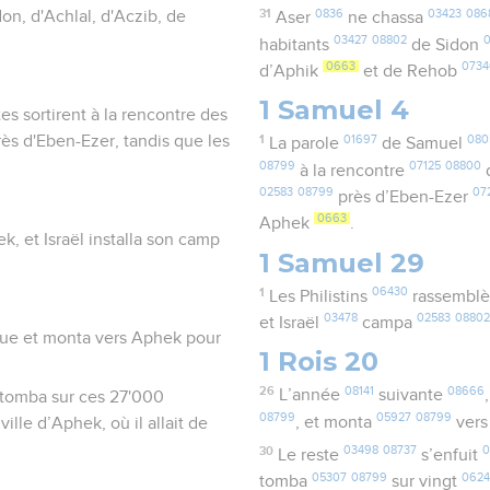
31
0836
03423
086
on, d'Achlal, d'Aczib, de
Aser
ne chassa
03427
08802
habitants
de Sidon
0663
073
d’Aphik
et de Rehob
1 Samuel 4
tes sortirent à la rencontre des
près d'Eben-Ezer, tandis que les
1
01697
080
La parole
de Samuel
08799
07125
08800
à la rencontre
d
02583
08799
07
près d’Eben-Ezer
0663
Aphek
.
k, et Israël installa son camp
1 Samuel 29
1
06430
Les Philistins
rassemblè
03478
02583
0880
et Israël
campa
vue et monta vers Aphek pour
1 Rois 20
26
08141
08666
L’année
suivante
le tomba sur ces 27'000
08799
05927
08799
, et monta
ver
ille d’Aphek, où il allait de
30
03498
08737
0
Le reste
s’enfuit
05307
08799
062
tomba
sur vingt