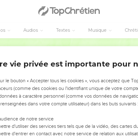
éos
Audios
Textes
Musique
Chrét
re vie privée est importante pour 
NEMENT DE L’ANNÉE !
ÉVITER LES VOTRES ?
sur le bouton « Accepter tous les cookies », vous acceptez que T
traceurs (comme des cookies ou l'identifiant unique de votre compte 
tes, leur impact, leur foi ou leur vision. Mais on voit
s données à caractère personnel (comme vos données de navigatio
fficiles qu'ils ont traversés, alors même que ce sont
 renseignées dans votre compte utilisateur) dans les buts suivants 
audience de notre service
s, et responsables reviennent sur les erreurs
 avancer avec plus de sagesse afin que leurs erreurs
ttre d'utiliser des services tiers tels que de la vidéo, des cartes
un ministère, une équipe, un groupe ou une famille,
ttre d'entrer en contact avec notre service de relation aux utilisat