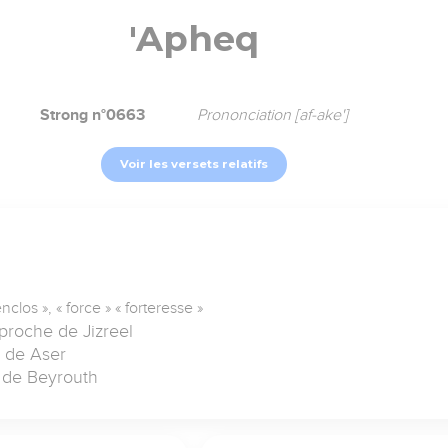
'Apheq
Strong n°0663
Prononciation [af-ake']
Voir les versets relatifs
clos », « force » « forteresse »
proche de Jizreel
re de Aser
t de Beyrouth