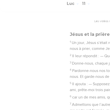
Luc
11
Les vidéos 
Jésus et la prière
1
Un jour, Jésus s’était 
nous à prier, comme Jean
2
Il leur répondit : — Q
3
Donne-nous, chaque jo
4
Pardonne-nous nos tor
nous. Et garde-nous de 
5
Il ajouta : — Supposez 
ami, prête-moi trois pai
6
car un de mes amis, qui
7
Admettons que l’autre,