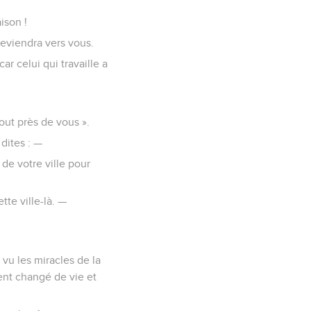
ison !
 reviendra vers vous.
r celui qui travaille a
tout près de vous ».
 dites : —
de votre ville pour
te ville-là. —
 vu les miracles de la
ent changé de vie et