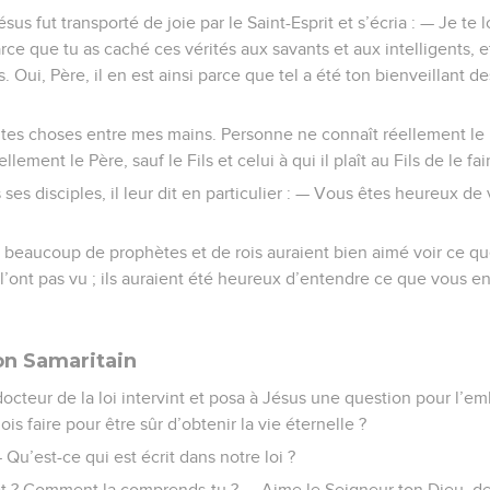
 fut transporté de joie par le Saint-Esprit et s’écria : — Je te 
parce que tu as caché ces vérités aux savants et aux intelligents, e
s. Oui, Père, il en est ainsi parce que tel a été ton bienveillant de
tes choses entre mes mains. Personne ne connaît réellement le Fi
ement le Père, sauf le Fils et celui à qui il plaît au Fils de le fai
 ses disciples, il leur dit en particulier : — Vous êtes heureux de
e : beaucoup de prophètes et de rois auraient bien aimé voir ce 
 l’ont pas vu ; ils auraient été heureux d’entendre ce que vous en
on Samaritain
cteur de la loi intervint et posa à Jésus une question pour l’emb
dois faire pour être sûr d’obtenir la vie éternelle ?
 Qu’est-ce qui est écrit dans notre loi ?
jet ? Comment la comprends-tu ? — Aime le Seigneur ton Dieu, de