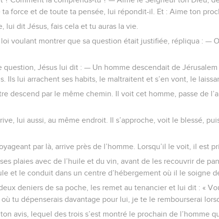
 ta force et de toute ta pensée, lui répondit-il. Et : Aime ton p
lui dit Jésus, fais cela et tu auras la vie.
 loi voulant montrer que sa question était justifiée, répliqua : — 
e question, Jésus lui dit : — Un homme descendait de Jérusalem à
 Ils lui arrachent ses habits, le maltraitent et s’en vont, le laissa
être descend par le même chemin. Il voit cet homme, passe de l’au
rrive, lui aussi, au même endroit. Il s’approche, voit le blessé, pu
yageant par là, arrive près de l’homme. Lorsqu’il le voit, il est pri
ses plaies avec de l’huile et du vin, avant de les recouvrir de pan
le et le conduit dans un centre d’hébergement où il le soigne d
 deux deniers de sa poche, les remet au tenancier et lui dit : « V
ù tu dépenserais davantage pour lui, je te le rembourserai lorsq
 ton avis, lequel des trois s’est montré le prochain de l’homme qu