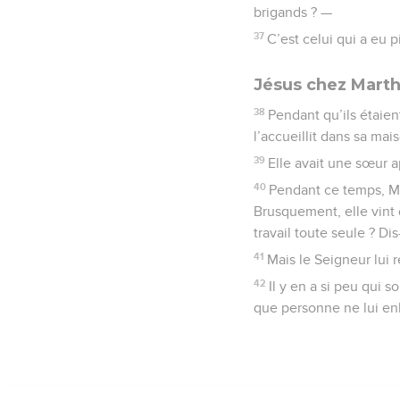
brigands ? —
37
C’est celui qui a eu p
Jésus chez Marth
38
Pendant qu’ils étaie
l’accueillit dans sa mai
39
Elle avait une sœur a
40
Pendant ce temps, Mar
Brusquement, elle vint 
travail toute seule ? Di
41
Mais le Seigneur lui 
42
Il y en a si peu qui 
que personne ne lui en