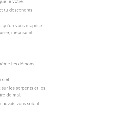
que le vôtre.
 et tu descendras
quelqu’un vous méprise
ousse, méprise et
s, même les démons,
 ciel.
sur les serpents et les
ire de mal.
s mauvais vous soient