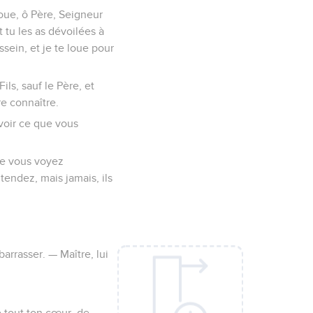
loue, ô Père, Seigneur
t tu les as dévoilées à
ssein, et je te loue pour
ls, sauf le Père, et
re connaître.
 voir ce que vous
que vous voyez
tendez, mais jamais, ils
arrasser. — Maître, lui
 tout ton cœur, de