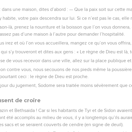
dans une maison, dites d’abord : — Que la paix soit sur cette ma
habite, votre paix descendra sur lui. Si ce n’est pas le cas, elle
on-là, prenez la nourriture et la boisson que l’on vous donnera, ca
 passez pas d’une maison à l’autre pour demander l’hospitalité.
us irez et où l’on vous accueillera, mangez ce qu’on vous offrira,
qui s’y trouveront et dites aux gens : « Le règne de Dieu est là, 
use de vous recevoir dans une ville, allez sur la place publique et
ion contre vous, nous secouons de nos pieds même la poussière 
pourtant ceci : le règne de Dieu est proche.
 jour du jugement, Sodome sera traitée moins sévèrement que cet
fusent de croire
zin et Bethsaïda ! Car si les habitants de Tyr et de Sidon avaient
nt été accomplis au milieu de vous, il y a longtemps qu’ils aurai
es sacs et se seraient couverts de cendre (en signe de deuil).