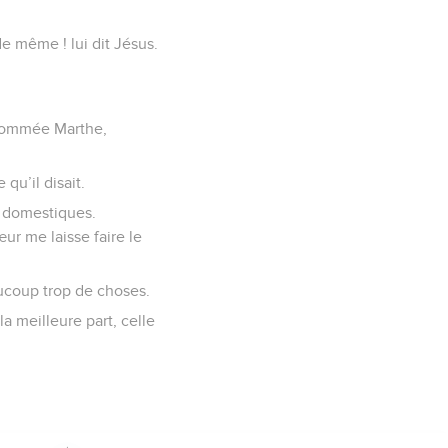
 de même ! lui dit Jésus.
, nommée Marthe,
qu’il disait.
ux domestiques.
ur me laisse faire le
aucoup trop de choses.
la meilleure part, celle