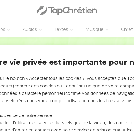
lie) pour qu’elle réduise ces gens-là en cendres ?
nt vers eux, les reprit sévèrement : — Vous ne savez pas quel es
s de l’homme n’est pas venu pour faire mourir les hommes, mais po
éos
Audios
Textes
Musique
Chrét
 à un autre village.
Parole Vivante
t suivre Jésus
t en chemin, un homme vint dire à Jésus : — Je suis prêt à te suiv
re vie privée est importante pour 
 Les renards ont leurs tanières et les oiseaux du ciel ont leurs ni
it à lui où il pourrait se coucher et se reposer.
sur le bouton « Accepter tous les cookies », vous acceptez que T
 : — Viens avec moi ! Mais cet homme lui dit : — Excuse-moi, Sei
traceurs (comme des cookies ou l'identifiant unique de votre compte 
 père.
s données à caractère personnel (comme vos données de navigatio
— Laisse à ceux qui sont (spirituellement) morts le soin d’enterrer
 renseignées dans votre compte utilisateur) dans les buts suivants 
ne de Dieu !
it : — Je veux devenir ton disciple, Seigneur, et te suivre, mais
audience de notre service
ma maison et de faire mes adieux à ma famille.
ttre d'utiliser des services tiers tels que de la vidéo, des cartes
ttre d'entrer en contact avec notre service de relation aux utilisat
— Celui qui commence à labourer et regarde derrière lui n’est pas