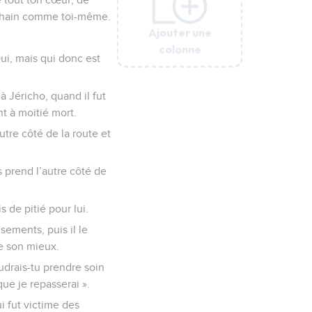
rochain comme toi-même.
Ajouter une
Ajouter une
Ajouter une
Ajouter une
Ajouter une
colonne
colonne
colonne
colonne
colonne
Oui, mais qui donc est
 Jéricho, quand il fut
nt à moitié mort.
tre côté de la route et
is prend l’autre côté de
s de pitié pour lui.
sements, puis il le
e son mieux.
oudrais-tu prendre soin
ue je repasserai ».
i fut victime des