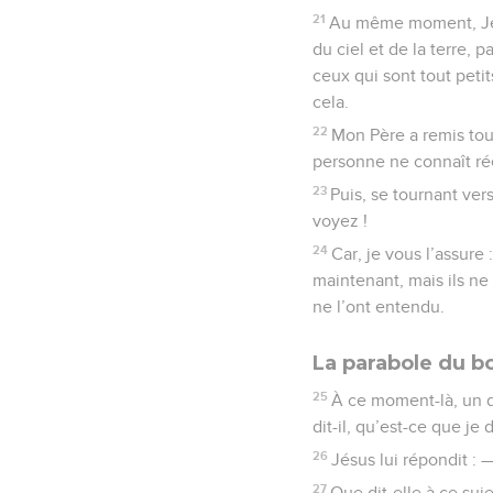
21
Au même moment, Jésus
du ciel et de la terre, 
ceux qui sont tout petit
cela.
22
Mon Père a remis tou
personne ne connaît réell
23
Puis, se tournant vers
voyez !
24
Car, je vous l’assur
maintenant, mais ils ne
ne l’ont entendu.
La parabole du b
25
À ce moment-là, un do
dit-il, qu’est-ce que je 
26
Jésus lui répondit : —
27
Que dit-elle à ce su