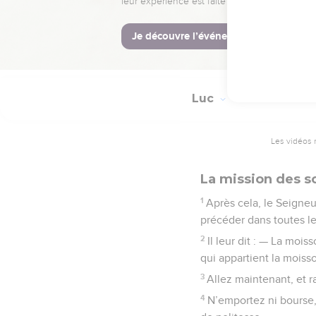
Dieu.
Luc
10
Les vidéos 
La mission des s
1
Après cela, le Seigneu
précéder dans toutes les
2
Il leur dit : — La mo
qui appartient la moisso
3
Allez maintenant, et 
4
N’emportez ni bourse, 