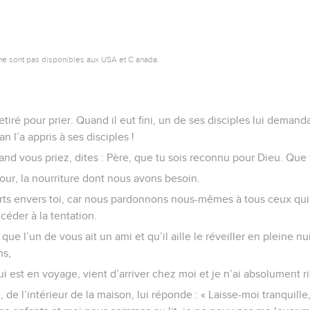
ne sont pas disponibles aux USA et C anada.
retiré pour prier. Quand il eut fini, un de ses disciples lui deman
 l’a appris à ses disciples !
uand vous priez, dites : Père, que tu sois reconnu pour Dieu. Que 
ur, la nourriture dont nous avons besoin.
ts envers toi, car nous pardonnons nous-mêmes à tous ceux qui 
céder à la tentation.
que l’un de vous ait un ami et qu’il aille le réveiller en pleine nui
ns,
 est en voyage, vient d’arriver chez moi et je n’ai absolument rien
 de l’intérieur de la maison, lui réponde : « Laisse-moi tranquill