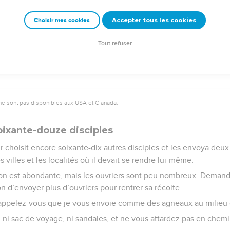
Accepter tous les cookies
Choisir mes cookies
© 2013 - 2010 BLF Editions
Tout refuser
ne sont pas disponibles aux USA et C anada.
oixante-douze disciples
r choisit encore soixante-dix autres disciples et les envoya deux
 villes et les localités où il devait se rendre lui-même.
isson est abondante, mais les ouvriers sont peu nombreux. Deman
n d’envoyer plus d’ouvriers pour rentrer sa récolte.
rappelez-vous que je vous envoie comme des agneaux au milieu 
ni sac de voyage, ni sandales, et ne vous attardez pas en chemin