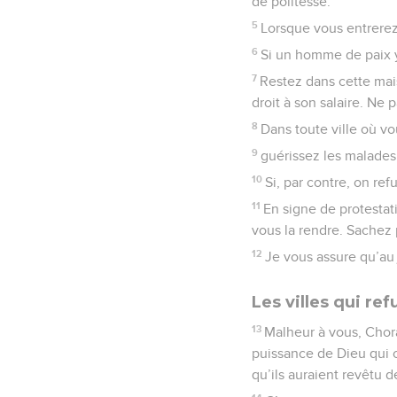
de politesse.
5
Lorsque vous entrerez 
6
Si un homme de paix y 
7
Restez dans cette mais
droit à son salaire. Ne
8
Dans toute ville où vo
9
guérissez les malades 
10
Si, par contre, on ref
11
En signe de protestat
vous la rendre. Sachez 
12
Je vous assure qu’au
Les villes qui re
13
Malheur à vous, Chora
puissance de Dieu qui o
qu’ils auraient revêtu d