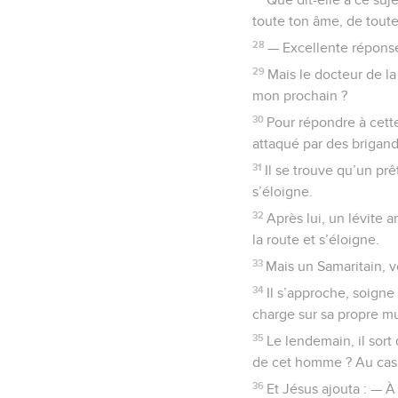
toute ton âme, de toute
28
— Excellente réponse, 
29
Mais le docteur de la
mon prochain ?
30
Pour répondre à cett
attaqué par des brigands.
31
Il se trouve qu’un pr
s’éloigne.
32
Après lui, un lévite a
la route et s’éloigne.
33
Mais un Samaritain, vo
34
Il s’approche, soigne 
charge sur sa propre mu
35
Le lendemain, il sort
de cet homme ? Au cas o
36
Et Jésus ajouta : — À