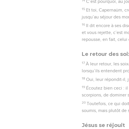
14
C’est pourquoi, au jo
15
Et toi, Capernaüm, cr
jusqu’au séjour des mor
16
Il dit encore à ses d
et vous rejette, c’est 
repousse, en fait, celui
Le retour des so
17
À leur retour, les soi
lorsqu’ils entendent p
18
Oui, leur répondit-il
19
Écoutez bien ceci : i
scorpions, de dominer s
20
Toutefois, ce qui doi
soumis, mais plutôt de 
Jésus se réjouit