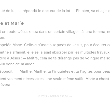
itié de lui, lui répondit le docteur de la loi. — Eh bien, va et agis
e et Marie
nt en route, Jésus entra dans un certain village. Là, une femme
son.
ppelée Marie. Celle-ci s’assit aux pieds de Jésus, pour écouter ce 
the s’affairait, elle se laissait absorber par les multiples trava
dire à Jésus : — Maître, cela ne te dérange pas de voir que ma sœ
s-lui donc de m’aider.
répondit : — Marthe, Marthe, tu t’inquiètes et tu t’agites pour be
soient vraiment nécessaires, une seule même suffit. Marie a choisi 
lèvera.
© 2013 - 2010 BLF Editions