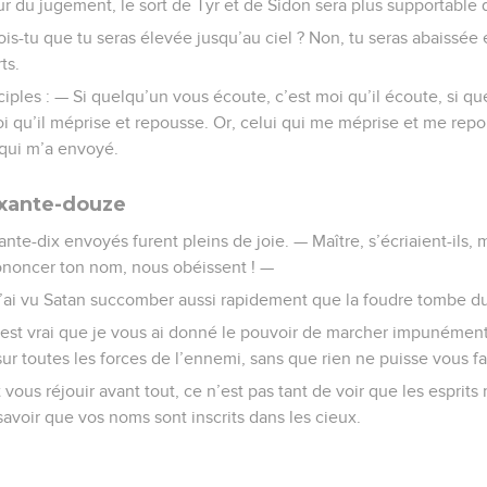
ur du jugement, le sort de Tyr et de Sidon sera plus supportable 
ois-tu que tu seras élevée jusqu’au ciel ? Non, tu seras abaissée
ts.
isciples : — Si quelqu’un vous écoute, c’est moi qu’il écoute, si 
moi qu’il méprise et repousse. Or, celui qui me méprise et me rep
 qui m’a envoyé.
ixante-douze
xante-dix envoyés furent pleins de joie. — Maître, s’écriaient-il
rononcer ton nom, nous obéissent ! —
, j’ai vu Satan succomber aussi rapidement que la foudre tombe du
l est vrai que je vous ai donné le pouvoir de marcher impunément 
ur toutes les forces de l’ennemi, sans que rien ne puisse vous fa
t vous réjouir avant tout, ce n’est pas tant de voir que les esprit
savoir que vos noms sont inscrits dans les cieux.