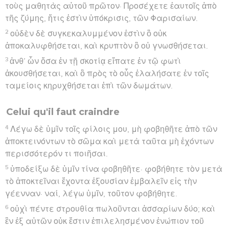
τοὺς μαθητὰς αὐτοῦ πρῶτον· Προσέχετε ἑαυτοῖς ἀπὸ
τῆς ζύμης, ἥτις ἐστὶν ὑπόκρισις, τῶν Φαρισαίων.
2
οὐδὲν δὲ συγκεκαλυμμένον ἐστὶν ὃ οὐκ
ἀποκαλυφθήσεται, καὶ κρυπτὸν ὃ οὐ γνωσθήσεται.
3
ἀνθ’ ὧν ὅσα ἐν τῇ σκοτίᾳ εἴπατε ἐν τῷ φωτὶ
ἀκουσθήσεται, καὶ ὃ πρὸς τὸ οὖς ἐλαλήσατε ἐν τοῖς
ταμείοις κηρυχθήσεται ἐπὶ τῶν δωμάτων.
Celui qu'il faut craindre
4
Λέγω δὲ ὑμῖν τοῖς φίλοις μου, μὴ φοβηθῆτε ἀπὸ τῶν
ἀποκτεινόντων τὸ σῶμα καὶ μετὰ ταῦτα μὴ ἐχόντων
περισσότερόν τι ποιῆσαι.
5
ὑποδείξω δὲ ὑμῖν τίνα φοβηθῆτε· φοβήθητε τὸν μετὰ
τὸ ἀποκτεῖναι ἔχοντα ἐξουσίαν ἐμβαλεῖν εἰς τὴν
γέενναν· ναί, λέγω ὑμῖν, τοῦτον φοβήθητε.
6
οὐχὶ πέντε στρουθία πωλοῦνται ἀσσαρίων δύο; καὶ
ἓν ἐξ αὐτῶν οὐκ ἔστιν ἐπιλελησμένον ἐνώπιον τοῦ