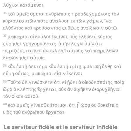
λύχνοι καιόμενοι,
36
καὶ ὑμεῖς ὅμοιοι ἀνθρώποις προσδεχομένοις τὸν
κύριον ἑαυτῶν πότε ἀναλύσῃ ἐκ τῶν γάμων, ἵνα
ἐλθόντος καὶ κρούσαντος εὐθέως ἀνοίξωσιν αὐτῷ.
37
μακάριοι οἱ δοῦλοι ἐκεῖνοι, οὓς ἐλθὼν ὁ κύριος
εὑρήσει γρηγοροῦντας· ἀμὴν λέγω ὑμῖν ὅτι
περιζώσεται καὶ ἀνακλινεῖ αὐτοὺς καὶ παρελθὼν
διακονήσει αὐτοῖς.
38
κἂν ἐν τῇ δευτέρᾳ κἂν ἐν τῇ τρίτῃ φυλακῇ ἔλθῃ καὶ
εὕρῃ οὕτως, μακάριοί εἰσιν ἐκεῖνοι.
39
Τοῦτο δὲ γινώσκετε ὅτι εἰ ᾔδει ὁ οἰκοδεσπότης ποίᾳ
ὥρᾳ ὁ κλέπτης ἔρχεται, οὐκ ἂν ἀφῆκεν διορυχθῆναι
τὸν οἶκον αὐτοῦ.
40
καὶ ὑμεῖς γίνεσθε ἕτοιμοι, ὅτι ᾗ ὥρᾳ οὐ δοκεῖτε ὁ
υἱὸς τοῦ ἀνθρώπου ἔρχεται.
Le serviteur fidèle et le serviteur infidèle