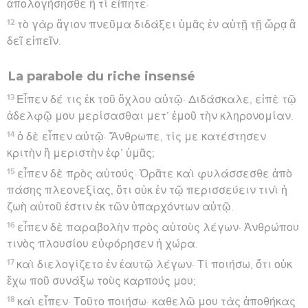
ἀπολογήσησθε ἢ τί εἴπητε·
12
τὸ γὰρ ἅγιον πνεῦμα διδάξει ὑμᾶς ἐν αὐτῇ τῇ ὥρᾳ ἃ
δεῖ εἰπεῖν.
La parabole du riche insensé
13
Εἶπεν δέ τις ἐκ τοῦ ὄχλου αὐτῷ· Διδάσκαλε, εἰπὲ τῷ
ἀδελφῷ μου μερίσασθαι μετ’ ἐμοῦ τὴν κληρονομίαν.
14
ὁ δὲ εἶπεν αὐτῷ· Ἄνθρωπε, τίς με κατέστησεν
κριτὴν ἢ μεριστὴν ἐφ’ ὑμᾶς;
15
εἶπεν δὲ πρὸς αὐτούς· Ὁρᾶτε καὶ φυλάσσεσθε ἀπὸ
πάσης πλεονεξίας, ὅτι οὐκ ἐν τῷ περισσεύειν τινὶ ἡ
ζωὴ αὐτοῦ ἐστιν ἐκ τῶν ὑπαρχόντων αὐτῷ.
16
εἶπεν δὲ παραβολὴν πρὸς αὐτοὺς λέγων· Ἀνθρώπου
τινὸς πλουσίου εὐφόρησεν ἡ χώρα.
17
καὶ διελογίζετο ἐν ἑαυτῷ λέγων· Τί ποιήσω, ὅτι οὐκ
ἔχω ποῦ συνάξω τοὺς καρπούς μου;
18
καὶ εἶπεν· Τοῦτο ποιήσω· καθελῶ μου τὰς ἀποθήκας