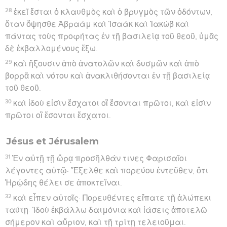
28
ἐκεῖ ἔσται ὁ κλαυθμὸς καὶ ὁ βρυγμὸς τῶν ὀδόντων,
ὅταν ὄψησθε Ἀβραὰμ καὶ Ἰσαὰκ καὶ Ἰακὼβ καὶ
πάντας τοὺς προφήτας ἐν τῇ βασιλείᾳ τοῦ θεοῦ, ὑμᾶς
δὲ ἐκβαλλομένους ἔξω.
29
καὶ ἥξουσιν ἀπὸ ἀνατολῶν καὶ δυσμῶν καὶ ἀπὸ
βορρᾶ καὶ νότου καὶ ἀνακλιθήσονται ἐν τῇ βασιλείᾳ
τοῦ θεοῦ.
30
καὶ ἰδοὺ εἰσὶν ἔσχατοι οἳ ἔσονται πρῶτοι, καὶ εἰσὶν
πρῶτοι οἳ ἔσονται ἔσχατοι.
Jésus et Jérusalem
31
Ἐν αὐτῇ τῇ ὥρᾳ προσῆλθάν τινες Φαρισαῖοι
λέγοντες αὐτῷ· Ἔξελθε καὶ πορεύου ἐντεῦθεν, ὅτι
Ἡρῴδης θέλει σε ἀποκτεῖναι.
32
καὶ εἶπεν αὐτοῖς· Πορευθέντες εἴπατε τῇ ἀλώπεκι
ταύτῃ· Ἰδοὺ ἐκβάλλω δαιμόνια καὶ ἰάσεις ἀποτελῶ
σήμερον καὶ αὔριον, καὶ τῇ τρίτῃ τελειοῦμαι.