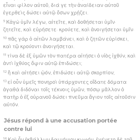
εἶναι φίλον αὐτοῦ, διά γε τὴν ἀναίδειαν αὐτοῦ
ἐγερθεὶς δώσει αὐτῷ ὅσων χρῄζει.
9
Κἀγὼ ὑμῖν λέγω, αἰτεῖτε, καὶ δοθήσεται ὑμῖν·
ζητεῖτε, καὶ εὑρήσετε· κρούετε, καὶ ἀνοιγήσεται ὑμῖν·
10
πᾶς γὰρ ὁ αἰτῶν λαμβάνει, καὶ ὁ ζητῶν εὑρίσκει,
καὶ τῷ κρούοντι ἀνοιγήσεται.
11
τίνα δὲ ἐξ ὑμῶν τὸν πατέρα αἰτήσει ὁ υἱὸς ἰχθύν, καὶ
ἀντὶ ἰχθύος ὄφιν αὐτῷ ἐπιδώσει;
12
ἢ καὶ αἰτήσει ᾠόν, ἐπιδώσει αὐτῷ σκορπίον;
13
εἰ οὖν ὑμεῖς πονηροὶ ὑπάρχοντες οἴδατε δόματα
ἀγαθὰ διδόναι τοῖς τέκνοις ὑμῶν, πόσῳ μᾶλλον ὁ
πατὴρ ὁ ἐξ οὐρανοῦ δώσει πνεῦμα ἅγιον τοῖς αἰτοῦσιν
αὐτόν.
Jésus répond à une accusation portée
contre lui
14
Καὶ ἦν ἐκβάλλων δαιμόνιον κωφόν· ἐγένετο δὲ τοῦ