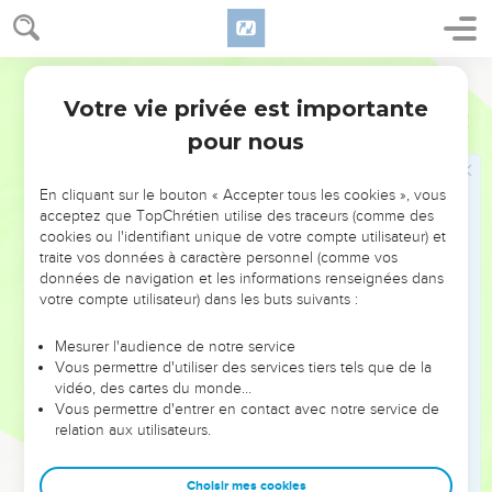
37
ὁ δὲ εἶπεν· Ὁ ποιήσας τὸ ἔλεος μετ’ αὐτοῦ. εἶπεν δὲ
αὐτῷ ὁ Ἰησοῦς· Πορεύου καὶ σὺ ποίει ὁμοίως.
Hébreu / Grec - Texte original
Votre vie privée est importante
Jésus chez Marthe et Marie
Luc
10
pour nous
38
Ἐν δὲ τῷ πορεύεσθαι αὐτοὺς αὐτὸς εἰσῆλθεν εἰς
κώμην τινά· γυνὴ δέ τις ὀνόματι Μάρθα ὑπεδέξατο
En cliquant sur le bouton « Accepter tous les cookies », vous
αὐτὸν.
acceptez que TopChrétien utilise des traceurs (comme des
39
καὶ τῇδε ἦν ἀδελφὴ καλουμένη Μαριάμ, ἣ καὶ
cookies ou l'identifiant unique de votre compte utilisateur) et
traite vos données à caractère personnel (comme vos
παρακαθεσθεῖσα πρὸς τοὺς πόδας τοῦ Ἰησοῦ ἤκουεν
données de navigation et les informations renseignées dans
τὸν λόγον αὐτοῦ.
votre compte utilisateur) dans les buts suivants :
40
ἡ δὲ Μάρθα περιεσπᾶτο περὶ πολλὴν διακονίαν·
ἐπιστᾶσα δὲ εἶπεν· Κύριε, οὐ μέλει σοι ὅτι ἡ ἀδελφή
Mesurer l'audience de notre service
Vous permettre d'utiliser des services tiers tels que de la
μου μόνην με κατέλειπεν διακονεῖν; εἰπὲ οὖν αὐτῇ
vidéo, des cartes du monde…
ἵνα μοι συναντιλάβηται.
Vous permettre d'entrer en contact avec notre service de
41
relation aux utilisateurs.
ἀποκριθεὶς δὲ εἶπεν αὐτῇ ὁ κύριος· Μάρθα Μάρθα,
μεριμνᾷς καὶ θορυβάζῃ περὶ πολλά,
Choisir mes cookies
42
ὀλίγων δέ ἐστιν χρεία ἢ ἑνός· Μαριὰμ γὰρ τὴν