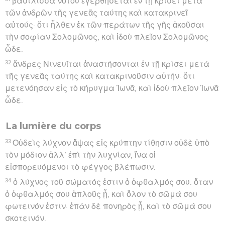
βασίλισσα νότου ἐγερθήσεται ἐν τῇ κρίσει μετὰ
τῶν ἀνδρῶν τῆς γενεᾶς ταύτης καὶ κατακρινεῖ
αὐτούς· ὅτι ἦλθεν ἐκ τῶν περάτων τῆς γῆς ἀκοῦσαι
τὴν σοφίαν Σολομῶνος, καὶ ἰδοὺ πλεῖον Σολομῶνος
ὧδε.
32
ἄνδρες Νινευῖται ἀναστήσονται ἐν τῇ κρίσει μετὰ
τῆς γενεᾶς ταύτης καὶ κατακρινοῦσιν αὐτήν· ὅτι
μετενόησαν εἰς τὸ κήρυγμα Ἰωνᾶ, καὶ ἰδοὺ πλεῖον Ἰωνᾶ
ὧδε.
La lumière du corps
33
Οὐδεὶς λύχνον ἅψας εἰς κρύπτην τίθησιν οὐδὲ ὑπὸ
τὸν μόδιον ἀλλ’ ἐπὶ τὴν λυχνίαν, ἵνα οἱ
εἰσπορευόμενοι τὸ φέγγος βλέπωσιν.
34
ὁ λύχνος τοῦ σώματός ἐστιν ὁ ὀφθαλμός σου. ὅταν
ὁ ὀφθαλμός σου ἁπλοῦς ᾖ, καὶ ὅλον τὸ σῶμά σου
φωτεινόν ἐστιν· ἐπὰν δὲ πονηρὸς ᾖ, καὶ τὸ σῶμά σου
σκοτεινόν.