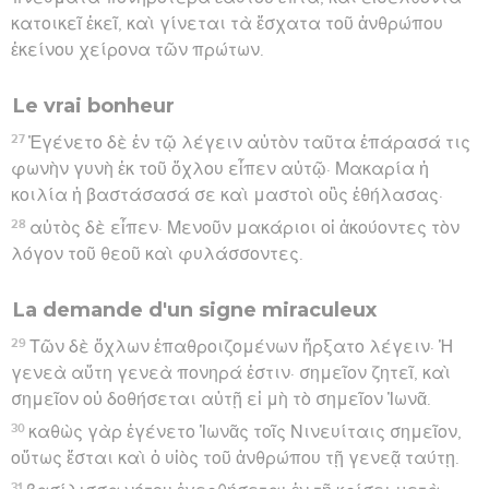
κατοικεῖ ἐκεῖ, καὶ γίνεται τὰ ἔσχατα τοῦ ἀνθρώπου
ἐκείνου χείρονα τῶν πρώτων.
Le vrai bonheur
27
Ἐγένετο δὲ ἐν τῷ λέγειν αὐτὸν ταῦτα ἐπάρασά τις
φωνὴν γυνὴ ἐκ τοῦ ὄχλου εἶπεν αὐτῷ· Μακαρία ἡ
κοιλία ἡ βαστάσασά σε καὶ μαστοὶ οὓς ἐθήλασας·
28
αὐτὸς δὲ εἶπεν· Μενοῦν μακάριοι οἱ ἀκούοντες τὸν
λόγον τοῦ θεοῦ καὶ φυλάσσοντες.
La demande d'un signe miraculeux
29
Τῶν δὲ ὄχλων ἐπαθροιζομένων ἤρξατο λέγειν· Ἡ
γενεὰ αὕτη γενεὰ πονηρά ἐστιν· σημεῖον ζητεῖ, καὶ
σημεῖον οὐ δοθήσεται αὐτῇ εἰ μὴ τὸ σημεῖον Ἰωνᾶ.
30
καθὼς γὰρ ἐγένετο Ἰωνᾶς τοῖς Νινευίταις σημεῖον,
οὕτως ἔσται καὶ ὁ υἱὸς τοῦ ἀνθρώπου τῇ γενεᾷ ταύτῃ.
31