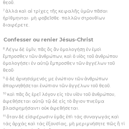
θεοῦ.
7
ἀλλὰ καὶ αἱ τρίχες τῆς κεφαλῆς ὑμῶν πᾶσαι
ἠρίθμηνται· μὴ φοβεῖσθε· πολλῶν στρουθίων
διαφέρετε.
Confesser ou renier Jésus-Christ
8
Λέγω δὲ ὑμῖν, πᾶς ὃς ἂν ὁμολογήσῃ ἐν ἐμοὶ
ἔμπροσθεν τῶν ἀνθρώπων, καὶ ὁ υἱὸς τοῦ ἀνθρώπου
ὁμολογήσει ἐν αὐτῷ ἔμπροσθεν τῶν ἀγγέλων τοῦ
θεοῦ·
9
ὁ δὲ ἀρνησάμενός με ἐνώπιον τῶν ἀνθρώπων
ἀπαρνηθήσεται ἐνώπιον τῶν ἀγγέλων τοῦ θεοῦ.
10
καὶ πᾶς ὃς ἐρεῖ λόγον εἰς τὸν υἱὸν τοῦ ἀνθρώπου,
ἀφεθήσεται αὐτῷ τῷ δὲ εἰς τὸ ἅγιον πνεῦμα
βλασφημήσαντι οὐκ ἀφεθήσεται.
11
ὅταν δὲ εἰσφέρωσιν ὑμᾶς ἐπὶ τὰς συναγωγὰς καὶ
τὰς ἀρχὰς καὶ τὰς ἐξουσίας, μὴ μεριμνήσητε πῶς ἢ τί