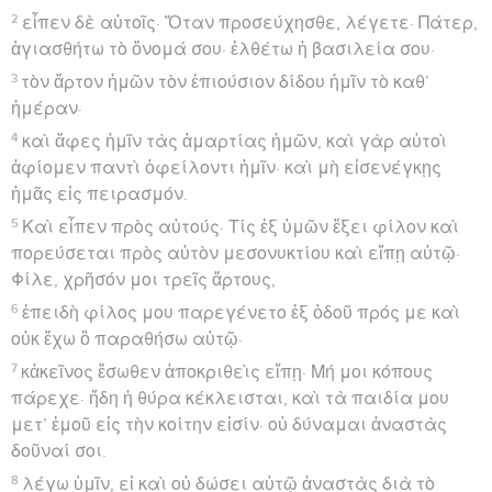
2
εἶπεν δὲ αὐτοῖς· Ὅταν προσεύχησθε, λέγετε· Πάτερ,
ἁγιασθήτω τὸ ὄνομά σου· ἐλθέτω ἡ βασιλεία σου·
3
τὸν ἄρτον ἡμῶν τὸν ἐπιούσιον δίδου ἡμῖν τὸ καθ’
ἡμέραν·
4
καὶ ἄφες ἡμῖν τὰς ἁμαρτίας ἡμῶν, καὶ γὰρ αὐτοὶ
ἀφίομεν παντὶ ὀφείλοντι ἡμῖν· καὶ μὴ εἰσενέγκῃς
ἡμᾶς εἰς πειρασμόν.
5
Καὶ εἶπεν πρὸς αὐτούς· Τίς ἐξ ὑμῶν ἕξει φίλον καὶ
πορεύσεται πρὸς αὐτὸν μεσονυκτίου καὶ εἴπῃ αὐτῷ·
Φίλε, χρῆσόν μοι τρεῖς ἄρτους,
6
ἐπειδὴ φίλος μου παρεγένετο ἐξ ὁδοῦ πρός με καὶ
οὐκ ἔχω ὃ παραθήσω αὐτῷ·
7
κἀκεῖνος ἔσωθεν ἀποκριθεὶς εἴπῃ· Μή μοι κόπους
πάρεχε· ἤδη ἡ θύρα κέκλεισται, καὶ τὰ παιδία μου
μετ’ ἐμοῦ εἰς τὴν κοίτην εἰσίν· οὐ δύναμαι ἀναστὰς
δοῦναί σοι.
8
λέγω ὑμῖν, εἰ καὶ οὐ δώσει αὐτῷ ἀναστὰς διὰ τὸ