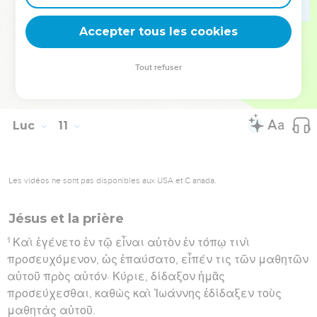
ἀγαθὴν μερίδα ἐξελέξατο ἥτις οὐκ ἀφαιρεθήσεται
Accepter tous les cookies
αὐτῆς.
Hébreu : © Westminster Leningrad Codex - tanach.us --- Grec : © 2010 by the
Tout refuser
Society of Biblical Literature and Logos Bible Software - sblgnt.com
Luc
11
Les vidéos ne sont pas disponibles aux USA et C anada.
Jésus et la prière
1
Καὶ ἐγένετο ἐν τῷ εἶναι αὐτὸν ἐν τόπῳ τινὶ
προσευχόμενον, ὡς ἐπαύσατο, εἶπέν τις τῶν μαθητῶν
αὐτοῦ πρὸς αὐτόν· Κύριε, δίδαξον ἡμᾶς
προσεύχεσθαι, καθὼς καὶ Ἰωάννης ἐδίδαξεν τοὺς
μαθητὰς αὐτοῦ.