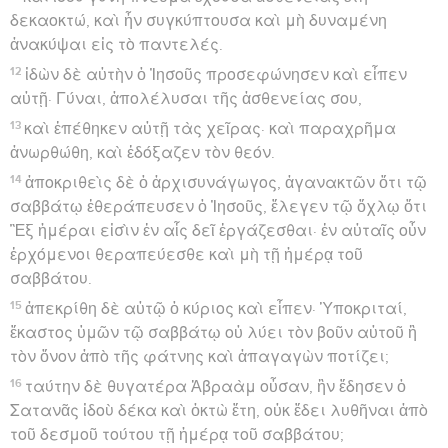
δεκαοκτώ, καὶ ἦν συγκύπτουσα καὶ μὴ δυναμένη
ἀνακύψαι εἰς τὸ παντελές.
12
ἰδὼν δὲ αὐτὴν ὁ Ἰησοῦς προσεφώνησεν καὶ εἶπεν
αὐτῇ· Γύναι, ἀπολέλυσαι τῆς ἀσθενείας σου,
13
καὶ ἐπέθηκεν αὐτῇ τὰς χεῖρας· καὶ παραχρῆμα
ἀνωρθώθη, καὶ ἐδόξαζεν τὸν θεόν.
14
ἀποκριθεὶς δὲ ὁ ἀρχισυνάγωγος, ἀγανακτῶν ὅτι τῷ
σαββάτῳ ἐθεράπευσεν ὁ Ἰησοῦς, ἔλεγεν τῷ ὄχλῳ ὅτι
Ἓξ ἡμέραι εἰσὶν ἐν αἷς δεῖ ἐργάζεσθαι· ἐν αὐταῖς οὖν
ἐρχόμενοι θεραπεύεσθε καὶ μὴ τῇ ἡμέρᾳ τοῦ
σαββάτου.
15
ἀπεκρίθη δὲ αὐτῷ ὁ κύριος καὶ εἶπεν· Ὑποκριταί,
ἕκαστος ὑμῶν τῷ σαββάτῳ οὐ λύει τὸν βοῦν αὐτοῦ ἢ
τὸν ὄνον ἀπὸ τῆς φάτνης καὶ ἀπαγαγὼν ποτίζει;
16
ταύτην δὲ θυγατέρα Ἀβραὰμ οὖσαν, ἣν ἔδησεν ὁ
Σατανᾶς ἰδοὺ δέκα καὶ ὀκτὼ ἔτη, οὐκ ἔδει λυθῆναι ἀπὸ
τοῦ δεσμοῦ τούτου τῇ ἡμέρᾳ τοῦ σαββάτου;