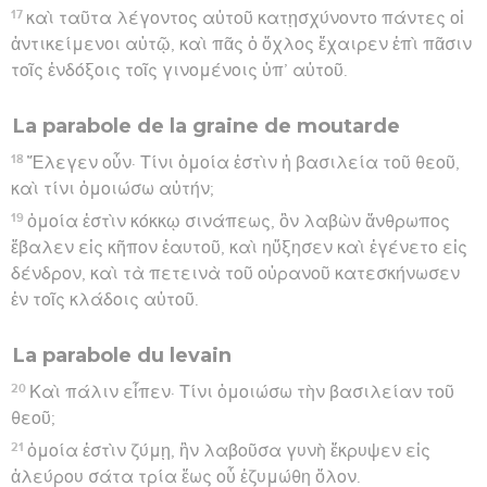
17
καὶ ταῦτα λέγοντος αὐτοῦ κατῃσχύνοντο πάντες οἱ
ἀντικείμενοι αὐτῷ, καὶ πᾶς ὁ ὄχλος ἔχαιρεν ἐπὶ πᾶσιν
τοῖς ἐνδόξοις τοῖς γινομένοις ὑπ’ αὐτοῦ.
La parabole de la graine de moutarde
18
Ἔλεγεν οὖν· Τίνι ὁμοία ἐστὶν ἡ βασιλεία τοῦ θεοῦ,
καὶ τίνι ὁμοιώσω αὐτήν;
19
ὁμοία ἐστὶν κόκκῳ σινάπεως, ὃν λαβὼν ἄνθρωπος
ἔβαλεν εἰς κῆπον ἑαυτοῦ, καὶ ηὔξησεν καὶ ἐγένετο εἰς
δένδρον, καὶ τὰ πετεινὰ τοῦ οὐρανοῦ κατεσκήνωσεν
ἐν τοῖς κλάδοις αὐτοῦ.
La parabole du levain
20
Καὶ πάλιν εἶπεν· Τίνι ὁμοιώσω τὴν βασιλείαν τοῦ
θεοῦ;
21
ὁμοία ἐστὶν ζύμῃ, ἣν λαβοῦσα γυνὴ ἔκρυψεν εἰς
ἀλεύρου σάτα τρία ἕως οὗ ἐζυμώθη ὅλον.