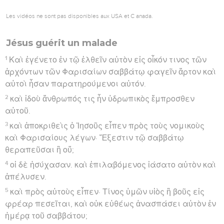
Les vidéos ne sont pas disponibles aux USA et C anada.
Jésus guérit un malade
1
Καὶ ἐγένετο ἐν τῷ ἐλθεῖν αὐτὸν εἰς οἶκόν τινος τῶν
ἀρχόντων τῶν Φαρισαίων σαββάτῳ φαγεῖν ἄρτον καὶ
αὐτοὶ ἦσαν παρατηρούμενοι αὐτόν.
2
καὶ ἰδοὺ ἄνθρωπός τις ἦν ὑδρωπικὸς ἔμπροσθεν
αὐτοῦ.
3
καὶ ἀποκριθεὶς ὁ Ἰησοῦς εἶπεν πρὸς τοὺς νομικοὺς
καὶ Φαρισαίους λέγων· Ἔξεστιν τῷ σαββάτῳ
θεραπεῦσαι ἢ οὔ;
4
οἱ δὲ ἡσύχασαν. καὶ ἐπιλαβόμενος ἰάσατο αὐτὸν καὶ
ἀπέλυσεν.
5
καὶ πρὸς αὐτοὺς εἶπεν· Τίνος ὑμῶν υἱὸς ἢ βοῦς εἰς
φρέαρ πεσεῖται, καὶ οὐκ εὐθέως ἀνασπάσει αὐτὸν ἐν
ἡμέρᾳ τοῦ σαββάτου;