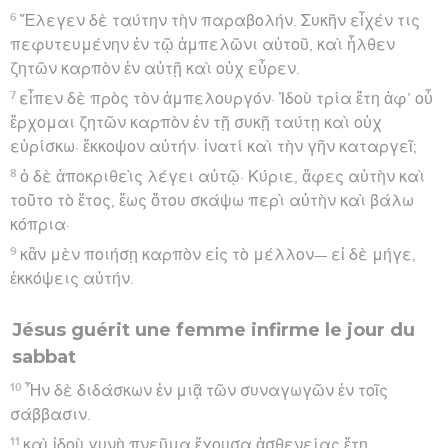
6
Ἔλεγεν δὲ ταύτην τὴν παραβολήν. Συκῆν εἶχέν τις
πεφυτευμένην ἐν τῷ ἀμπελῶνι αὐτοῦ, καὶ ἦλθεν
ζητῶν καρπὸν ἐν αὐτῇ καὶ οὐχ εὗρεν.
7
εἶπεν δὲ πρὸς τὸν ἀμπελουργόν· Ἰδοὺ τρία ἔτη ἀφ’ οὗ
ἔρχομαι ζητῶν καρπὸν ἐν τῇ συκῇ ταύτῃ καὶ οὐχ
εὑρίσκω· ἔκκοψον αὐτήν· ἱνατί καὶ τὴν γῆν καταργεῖ;
8
ὁ δὲ ἀποκριθεὶς λέγει αὐτῷ· Κύριε, ἄφες αὐτὴν καὶ
τοῦτο τὸ ἔτος, ἕως ὅτου σκάψω περὶ αὐτὴν καὶ βάλω
κόπρια·
9
κἂν μὲν ποιήσῃ καρπὸν εἰς τὸ μέλλον— εἰ δὲ μήγε,
ἐκκόψεις αὐτήν.
Jésus guérit une femme infirme le jour du
sabbat
10
Ἦν δὲ διδάσκων ἐν μιᾷ τῶν συναγωγῶν ἐν τοῖς
σάββασιν.
11
καὶ ἰδοὺ γυνὴ πνεῦμα ἔχουσα ἀσθενείας ἔτη