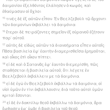
δαιμονίου ἐξελθόντος ἐλάλησεν ὁ κωφός. καὶ
ἐθαύμασαν οἱ ὄχλοι·
15
τινὲς δὲ ἐξ αὐτῶν εἶπον· Ἐν Βεελζεβοὺλ τῷ ἄρχοντι
τῶν δαιμονίων ἐκβάλλει τὰ δαιμόνια·
16
ἕτεροι δὲ πειράζοντες σημεῖον ἐξ οὐρανοῦ ἐζήτουν
παρ’ αὐτοῦ.
17
αὐτὸς δὲ εἰδὼς αὐτῶν τὰ διανοήματα εἶπεν αὐτοῖς·
Πᾶσα βασιλεία ἐφ’ ἑαυτὴν διαμερισθεῖσα ἐρημοῦται,
καὶ οἶκος ἐπὶ οἶκον πίπτει.
18
εἰ δὲ καὶ ὁ Σατανᾶς ἐφ’ ἑαυτὸν διεμερίσθη, πῶς
σταθήσεται ἡ βασιλεία αὐτοῦ; ὅτι λέγετε ἐν
Βεελζεβοὺλ ἐκβάλλειν με τὰ δαιμόνια.
19
εἰ δὲ ἐγὼ ἐν Βεελζεβοὺλ ἐκβάλλω τὰ δαιμόνια, οἱ
υἱοὶ ὑμῶν ἐν τίνι ἐκβάλλουσιν; διὰ τοῦτο αὐτοὶ ὑμῶν
κριταὶ ἔσονται.
20
εἰ δὲ ἐν δακτύλῳ θεοῦ ἐκβάλλω τὰ δαιμόνια, ἄρα
ἔφθασεν ἐφ’ ὑμᾶς ἡ βασιλεία τοῦ θεοῦ.