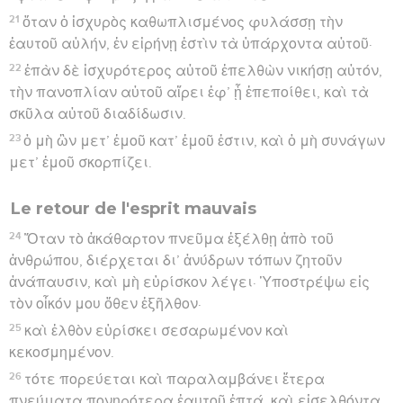
21
ὅταν ὁ ἰσχυρὸς καθωπλισμένος φυλάσσῃ τὴν
ἑαυτοῦ αὐλήν, ἐν εἰρήνῃ ἐστὶν τὰ ὑπάρχοντα αὐτοῦ·
22
ἐπὰν δὲ ἰσχυρότερος αὐτοῦ ἐπελθὼν νικήσῃ αὐτόν,
τὴν πανοπλίαν αὐτοῦ αἴρει ἐφ’ ᾗ ἐπεποίθει, καὶ τὰ
σκῦλα αὐτοῦ διαδίδωσιν.
23
ὁ μὴ ὢν μετ’ ἐμοῦ κατ’ ἐμοῦ ἐστιν, καὶ ὁ μὴ συνάγων
μετ’ ἐμοῦ σκορπίζει.
Le retour de l'esprit mauvais
24
Ὅταν τὸ ἀκάθαρτον πνεῦμα ἐξέλθῃ ἀπὸ τοῦ
ἀνθρώπου, διέρχεται δι’ ἀνύδρων τόπων ζητοῦν
ἀνάπαυσιν, καὶ μὴ εὑρίσκον λέγει· Ὑποστρέψω εἰς
τὸν οἶκόν μου ὅθεν ἐξῆλθον·
25
καὶ ἐλθὸν εὑρίσκει σεσαρωμένον καὶ
κεκοσμημένον.
26
τότε πορεύεται καὶ παραλαμβάνει ἕτερα
πνεύματα πονηρότερα ἑαυτοῦ ἑπτά, καὶ εἰσελθόντα