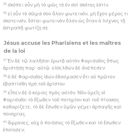
35
σκόπει οὖν μὴ τὸ φῶς τὸ ἐν σοὶ σκότος ἐστίν.
36
εἰ οὖν τὸ σῶμά σου ὅλον φωτεινόν, μὴ ἔχον μέρος τι
σκοτεινόν, ἔσται φωτεινὸν ὅλον ὡς ὅταν ὁ λύχνος τῇ
ἀστραπῇ φωτίζῃ σε.
Jésus accuse les Pharisiens et les maîtres
de la loi
37
Ἐν δὲ τῷ λαλῆσαι ἐρωτᾷ αὐτὸν Φαρισαῖος ὅπως
ἀριστήσῃ παρ’ αὐτῷ· εἰσελθὼν δὲ ἀνέπεσεν.
38
ὁ δὲ Φαρισαῖος ἰδὼν ἐθαύμασεν ὅτι οὐ πρῶτον
ἐβαπτίσθη πρὸ τοῦ ἀρίστου.
39
εἶπεν δὲ ὁ κύριος πρὸς αὐτόν· Νῦν ὑμεῖς οἱ
Φαρισαῖοι τὸ ἔξωθεν τοῦ ποτηρίου καὶ τοῦ πίνακος
καθαρίζετε, τὸ δὲ ἔσωθεν ὑμῶν γέμει ἁρπαγῆς καὶ
πονηρίας.
40
ἄφρονες, οὐχ ὁ ποιήσας τὸ ἔξωθεν καὶ τὸ ἔσωθεν
ἐποίησεν;