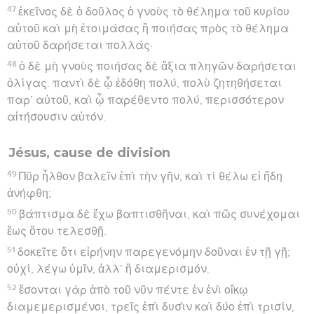
47
ἐκεῖνος δὲ ὁ δοῦλος ὁ γνοὺς τὸ θέλημα τοῦ κυρίου
αὐτοῦ καὶ μὴ ἑτοιμάσας ἢ ποιήσας πρὸς τὸ θέλημα
αὐτοῦ δαρήσεται πολλάς·
48
ὁ δὲ μὴ γνοὺς ποιήσας δὲ ἄξια πληγῶν δαρήσεται
ὀλίγας. παντὶ δὲ ᾧ ἐδόθη πολύ, πολὺ ζητηθήσεται
παρ’ αὐτοῦ, καὶ ᾧ παρέθεντο πολύ, περισσότερον
αἰτήσουσιν αὐτόν.
Jésus, cause de division
49
Πῦρ ἦλθον βαλεῖν ἐπὶ τὴν γῆν, καὶ τί θέλω εἰ ἤδη
ἀνήφθη;
50
βάπτισμα δὲ ἔχω βαπτισθῆναι, καὶ πῶς συνέχομαι
ἕως ὅτου τελεσθῇ.
51
δοκεῖτε ὅτι εἰρήνην παρεγενόμην δοῦναι ἐν τῇ γῇ;
οὐχί, λέγω ὑμῖν, ἀλλ’ ἢ διαμερισμόν.
52
ἔσονται γὰρ ἀπὸ τοῦ νῦν πέντε ἐν ἑνὶ οἴκῳ
διαμεμερισμένοι, τρεῖς ἐπὶ δυσὶν καὶ δύο ἐπὶ τρισίν,