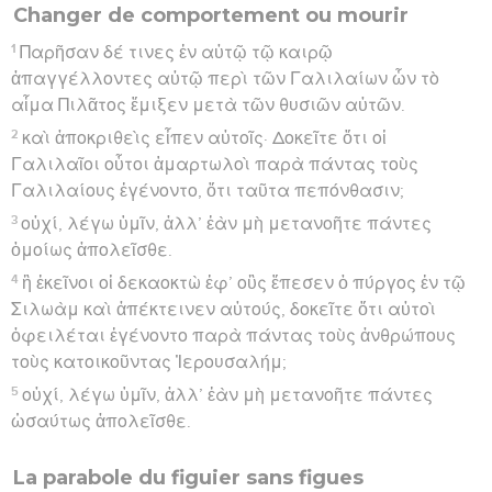
Changer de comportement ou mourir
1
Παρῆσαν δέ τινες ἐν αὐτῷ τῷ καιρῷ
ἀπαγγέλλοντες αὐτῷ περὶ τῶν Γαλιλαίων ὧν τὸ
αἷμα Πιλᾶτος ἔμιξεν μετὰ τῶν θυσιῶν αὐτῶν.
2
καὶ ἀποκριθεὶς εἶπεν αὐτοῖς· Δοκεῖτε ὅτι οἱ
Γαλιλαῖοι οὗτοι ἁμαρτωλοὶ παρὰ πάντας τοὺς
Γαλιλαίους ἐγένοντο, ὅτι ταῦτα πεπόνθασιν;
3
οὐχί, λέγω ὑμῖν, ἀλλ’ ἐὰν μὴ μετανοῆτε πάντες
ὁμοίως ἀπολεῖσθε.
4
ἢ ἐκεῖνοι οἱ δεκαοκτὼ ἐφ’ οὓς ἔπεσεν ὁ πύργος ἐν τῷ
Σιλωὰμ καὶ ἀπέκτεινεν αὐτούς, δοκεῖτε ὅτι αὐτοὶ
ὀφειλέται ἐγένοντο παρὰ πάντας τοὺς ἀνθρώπους
τοὺς κατοικοῦντας Ἰερουσαλήμ;
5
οὐχί, λέγω ὑμῖν, ἀλλ’ ἐὰν μὴ μετανοῆτε πάντες
ὡσαύτως ἀπολεῖσθε.
La parabole du figuier sans figues