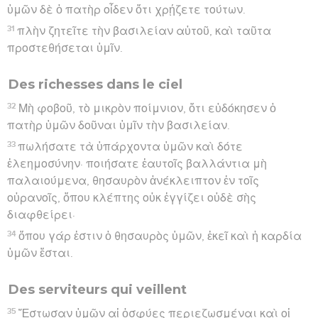
ὑμῶν δὲ ὁ πατὴρ οἶδεν ὅτι χρῄζετε τούτων.
31
πλὴν ζητεῖτε τὴν βασιλείαν αὐτοῦ, καὶ ταῦτα
προστεθήσεται ὑμῖν.
Des richesses dans le ciel
32
Μὴ φοβοῦ, τὸ μικρὸν ποίμνιον, ὅτι εὐδόκησεν ὁ
πατὴρ ὑμῶν δοῦναι ὑμῖν τὴν βασιλείαν.
33
πωλήσατε τὰ ὑπάρχοντα ὑμῶν καὶ δότε
ἐλεημοσύνην· ποιήσατε ἑαυτοῖς βαλλάντια μὴ
παλαιούμενα, θησαυρὸν ἀνέκλειπτον ἐν τοῖς
οὐρανοῖς, ὅπου κλέπτης οὐκ ἐγγίζει οὐδὲ σὴς
διαφθείρει·
34
ὅπου γάρ ἐστιν ὁ θησαυρὸς ὑμῶν, ἐκεῖ καὶ ἡ καρδία
ὑμῶν ἔσται.
Des serviteurs qui veillent
35
Ἔστωσαν ὑμῶν αἱ ὀσφύες περιεζωσμέναι καὶ οἱ