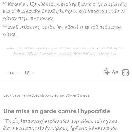
53
Κἀκεῖθεν ἐξελθόντος αὐτοῦ ἤρξαντο οἱ γραμματεῖς
καὶ οἱ Φαρισαῖοι δεινῶς ἐνέχειν καὶ ἀποστοματίζειν
αὐτὸν περὶ πλειόνων,
54
ἐνεδρεύοντες αὐτὸν θηρεῦσαί τι ἐκ τοῦ στόματος
αὐτοῦ.
Hébreu : © Westminster Leningrad Codex - tanach.us --- Grec : © 2010 by the
Society of Biblical Literature and Logos Bible Software - sblgnt.com
Luc
12
Les vidéos ne sont pas disponibles aux USA et C anada.
Une mise en garde contre l'hypocrisie
1
Ἐν οἷς ἐπισυναχθεισῶν τῶν μυριάδων τοῦ ὄχλου,
ὥστε καταπατεῖν ἀλλήλους, ἤρξατο λέγειν πρὸς