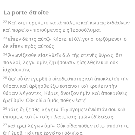
La porte étroite
22
Καὶ διεπορεύετο κατὰ πόλεις καὶ κώμας διδάσκων
καὶ πορείαν ποιούμενος εἰς Ἱεροσόλυμα.
23
εἶπεν δέ τις αὐτῷ· Κύριε, εἰ ὀλίγοι οἱ σῳζόμενοι; ὁ
δὲ εἶπεν πρὸς αὐτούς·
24
Ἀγωνίζεσθε εἰσελθεῖν διὰ τῆς στενῆς θύρας, ὅτι
πολλοί, λέγω ὑμῖν, ζητήσουσιν εἰσελθεῖν καὶ οὐκ
ἰσχύσουσιν,
25
ἀφ’ οὗ ἂν ἐγερθῇ ὁ οἰκοδεσπότης καὶ ἀποκλείσῃ τὴν
θύραν, καὶ ἄρξησθε ἔξω ἑστάναι καὶ κρούειν τὴν
θύραν λέγοντες· Κύριε, ἄνοιξον ἡμῖν· καὶ ἀποκριθεὶς
ἐρεῖ ὑμῖν· Οὐκ οἶδα ὑμᾶς πόθεν ἐστέ.
26
τότε ἄρξεσθε λέγειν· Ἐφάγομεν ἐνώπιόν σου καὶ
ἐπίομεν, καὶ ἐν ταῖς πλατείαις ἡμῶν ἐδίδαξας·
27
καὶ ἐρεῖ λέγων ὑμῖν· Οὐκ οἶδα πόθεν ἐστέ· ἀπόστητε
ἀπ’ ἐμοῦ, πάντες ἐργάται ἀδικίας.