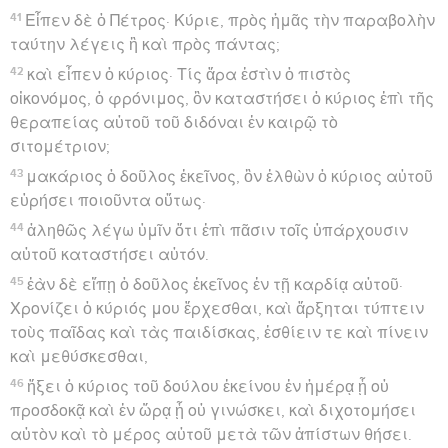
41
Εἶπεν δὲ ὁ Πέτρος· Κύριε, πρὸς ἡμᾶς τὴν παραβολὴν
ταύτην λέγεις ἢ καὶ πρὸς πάντας;
42
καὶ εἶπεν ὁ κύριος· Τίς ἄρα ἐστὶν ὁ πιστὸς
οἰκονόμος, ὁ φρόνιμος, ὃν καταστήσει ὁ κύριος ἐπὶ τῆς
θεραπείας αὐτοῦ τοῦ διδόναι ἐν καιρῷ τὸ
σιτομέτριον;
43
μακάριος ὁ δοῦλος ἐκεῖνος, ὃν ἐλθὼν ὁ κύριος αὐτοῦ
εὑρήσει ποιοῦντα οὕτως·
44
ἀληθῶς λέγω ὑμῖν ὅτι ἐπὶ πᾶσιν τοῖς ὑπάρχουσιν
αὐτοῦ καταστήσει αὐτόν.
45
ἐὰν δὲ εἴπῃ ὁ δοῦλος ἐκεῖνος ἐν τῇ καρδίᾳ αὐτοῦ·
Χρονίζει ὁ κύριός μου ἔρχεσθαι, καὶ ἄρξηται τύπτειν
τοὺς παῖδας καὶ τὰς παιδίσκας, ἐσθίειν τε καὶ πίνειν
καὶ μεθύσκεσθαι,
46
ἥξει ὁ κύριος τοῦ δούλου ἐκείνου ἐν ἡμέρᾳ ᾗ οὐ
προσδοκᾷ καὶ ἐν ὥρᾳ ᾗ οὐ γινώσκει, καὶ διχοτομήσει
αὐτὸν καὶ τὸ μέρος αὐτοῦ μετὰ τῶν ἀπίστων θήσει.