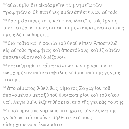
47
οὐαὶ ὑμῖν, ὅτι οἰκοδομεῖτε τὰ μνημεῖα τῶν
προφητῶν οἱ δὲ πατέρες ὑμῶν ἀπέκτειναν αὐτούς.
48
ἄρα μάρτυρές ἐστε καὶ συνευδοκεῖτε τοῖς ἔργοις
τῶν πατέρων ὑμῶν, ὅτι αὐτοὶ μὲν ἀπέκτειναν αὐτοὺς
ὑμεῖς δὲ οἰκοδομεῖτε.
49
διὰ τοῦτο καὶ ἡ σοφία τοῦ θεοῦ εἶπεν· Ἀποστελῶ
εἰς αὐτοὺς προφήτας καὶ ἀποστόλους, καὶ ἐξ αὐτῶν
ἀποκτενοῦσιν καὶ διώξουσιν,
50
ἵνα ἐκζητηθῇ τὸ αἷμα πάντων τῶν προφητῶν τὸ
ἐκκεχυμένον ἀπὸ καταβολῆς κόσμου ἀπὸ τῆς γενεᾶς
ταύτης,
51
ἀπὸ αἵματος Ἅβελ ἕως αἵματος Ζαχαρίου τοῦ
ἀπολομένου μεταξὺ τοῦ θυσιαστηρίου καὶ τοῦ οἴκου·
ναί, λέγω ὑμῖν, ἐκζητηθήσεται ἀπὸ τῆς γενεᾶς ταύτης.
52
οὐαὶ ὑμῖν τοῖς νομικοῖς, ὅτι ἤρατε τὴν κλεῖδα τῆς
γνώσεως· αὐτοὶ οὐκ εἰσήλθατε καὶ τοὺς
εἰσερχομένους ἐκωλύσατε.