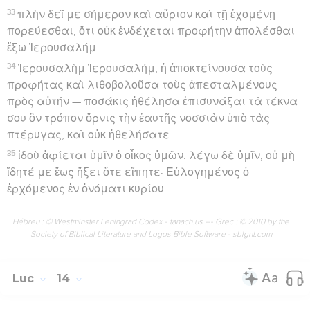
33
πλὴν δεῖ με σήμερον καὶ αὔριον καὶ τῇ ἐχομένῃ
πορεύεσθαι, ὅτι οὐκ ἐνδέχεται προφήτην ἀπολέσθαι
ἔξω Ἰερουσαλήμ.
34
Ἰερουσαλὴμ Ἰερουσαλήμ, ἡ ἀποκτείνουσα τοὺς
προφήτας καὶ λιθοβολοῦσα τοὺς ἀπεσταλμένους
πρὸς αὐτήν — ποσάκις ἠθέλησα ἐπισυνάξαι τὰ τέκνα
σου ὃν τρόπον ὄρνις τὴν ἑαυτῆς νοσσιὰν ὑπὸ τὰς
πτέρυγας, καὶ οὐκ ἠθελήσατε.
35
ἰδοὺ ἀφίεται ὑμῖν ὁ οἶκος ὑμῶν. λέγω δὲ ὑμῖν, οὐ μὴ
ἴδητέ με ἕως ἥξει ὅτε εἴπητε· Εὐλογημένος ὁ
ἐρχόμενος ἐν ὀνόματι κυρίου.
Hébreu : © Westminster Leningrad Codex - tanach.us --- Grec : © 2010 by the
Society of Biblical Literature and Logos Bible Software - sblgnt.com
Luc
14