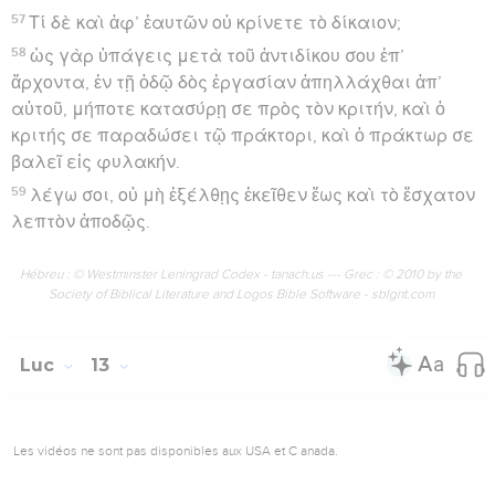
57
Τί δὲ καὶ ἀφ’ ἑαυτῶν οὐ κρίνετε τὸ δίκαιον;
58
ὡς γὰρ ὑπάγεις μετὰ τοῦ ἀντιδίκου σου ἐπ’
ἄρχοντα, ἐν τῇ ὁδῷ δὸς ἐργασίαν ἀπηλλάχθαι ἀπ’
αὐτοῦ, μήποτε κατασύρῃ σε πρὸς τὸν κριτήν, καὶ ὁ
κριτής σε παραδώσει τῷ πράκτορι, καὶ ὁ πράκτωρ σε
βαλεῖ εἰς φυλακήν.
59
λέγω σοι, οὐ μὴ ἐξέλθῃς ἐκεῖθεν ἕως καὶ τὸ ἔσχατον
λεπτὸν ἀποδῷς.
Hébreu : © Westminster Leningrad Codex - tanach.us --- Grec : © 2010 by the
Society of Biblical Literature and Logos Bible Software - sblgnt.com
Luc
13
Les vidéos ne sont pas disponibles aux USA et C anada.