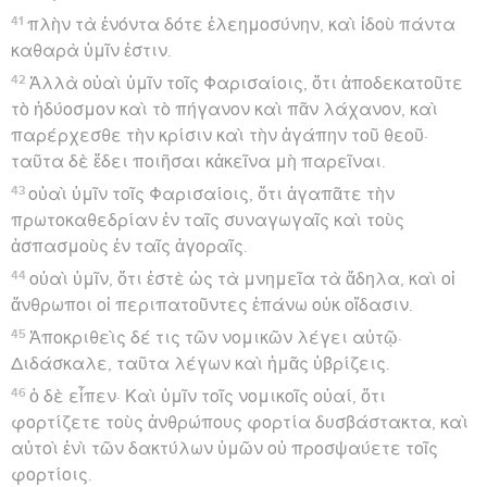
41
πλὴν τὰ ἐνόντα δότε ἐλεημοσύνην, καὶ ἰδοὺ πάντα
καθαρὰ ὑμῖν ἐστιν.
42
Ἀλλὰ οὐαὶ ὑμῖν τοῖς Φαρισαίοις, ὅτι ἀποδεκατοῦτε
τὸ ἡδύοσμον καὶ τὸ πήγανον καὶ πᾶν λάχανον, καὶ
παρέρχεσθε τὴν κρίσιν καὶ τὴν ἀγάπην τοῦ θεοῦ·
ταῦτα δὲ ἔδει ποιῆσαι κἀκεῖνα μὴ παρεῖναι.
43
οὐαὶ ὑμῖν τοῖς Φαρισαίοις, ὅτι ἀγαπᾶτε τὴν
πρωτοκαθεδρίαν ἐν ταῖς συναγωγαῖς καὶ τοὺς
ἀσπασμοὺς ἐν ταῖς ἀγοραῖς.
44
οὐαὶ ὑμῖν, ὅτι ἐστὲ ὡς τὰ μνημεῖα τὰ ἄδηλα, καὶ οἱ
ἄνθρωποι οἱ περιπατοῦντες ἐπάνω οὐκ οἴδασιν.
45
Ἀποκριθεὶς δέ τις τῶν νομικῶν λέγει αὐτῷ·
Διδάσκαλε, ταῦτα λέγων καὶ ἡμᾶς ὑβρίζεις.
46
ὁ δὲ εἶπεν· Καὶ ὑμῖν τοῖς νομικοῖς οὐαί, ὅτι
φορτίζετε τοὺς ἀνθρώπους φορτία δυσβάστακτα, καὶ
αὐτοὶ ἑνὶ τῶν δακτύλων ὑμῶν οὐ προσψαύετε τοῖς
φορτίοις.