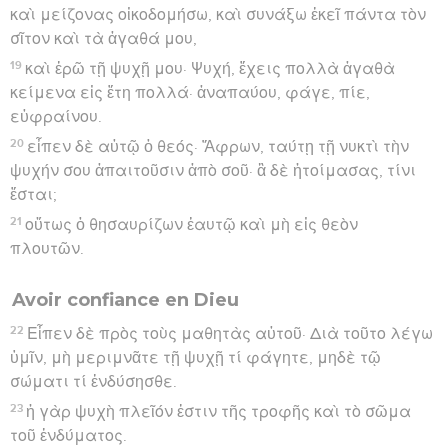
καὶ μείζονας οἰκοδομήσω, καὶ συνάξω ἐκεῖ πάντα τὸν
σῖτον καὶ τὰ ἀγαθά μου,
19
καὶ ἐρῶ τῇ ψυχῇ μου· Ψυχή, ἔχεις πολλὰ ἀγαθὰ
κείμενα εἰς ἔτη πολλά· ἀναπαύου, φάγε, πίε,
εὐφραίνου.
20
εἶπεν δὲ αὐτῷ ὁ θεός· Ἄφρων, ταύτῃ τῇ νυκτὶ τὴν
ψυχήν σου ἀπαιτοῦσιν ἀπὸ σοῦ· ἃ δὲ ἡτοίμασας, τίνι
ἔσται;
21
οὕτως ὁ θησαυρίζων ἑαυτῷ καὶ μὴ εἰς θεὸν
πλουτῶν.
Avoir confiance en Dieu
22
Εἶπεν δὲ πρὸς τοὺς μαθητὰς αὐτοῦ· Διὰ τοῦτο λέγω
ὑμῖν, μὴ μεριμνᾶτε τῇ ψυχῇ τί φάγητε, μηδὲ τῷ
σώματι τί ἐνδύσησθε.
23
ἡ γὰρ ψυχὴ πλεῖόν ἐστιν τῆς τροφῆς καὶ τὸ σῶμα
τοῦ ἐνδύματος.