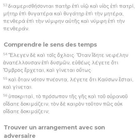
53
διαμερισθήσονται πατὴρ ἐπὶ υἱῷ καὶ υἱὸς ἐπὶ πατρί,
μήτηρ ἐπὶ θυγατέρα καὶ θυγάτηρ ἐπὶ τὴν μητέρα,
πενθερὰ ἐπὶ τὴν νύμφην αὐτῆς καὶ νύμφη ἐπὶ τὴν
πενθεράν.
Comprendre le sens des temps
54
Ἔλεγεν δὲ καὶ τοῖς ὄχλοις· Ὅταν ἴδητε νεφέλην
ἀνατέλλουσαν ἐπὶ δυσμῶν, εὐθέως λέγετε ὅτι
Ὄμβρος ἔρχεται, καὶ γίνεται οὕτως·
55
καὶ ὅταν νότον πνέοντα, λέγετε ὅτι Καύσων ἔσται,
καὶ γίνεται.
56
ὑποκριταί, τὸ πρόσωπον τῆς γῆς καὶ τοῦ οὐρανοῦ
οἴδατε δοκιμάζειν, τὸν δὲ καιρὸν τοῦτον πῶς οὐκ
οἴδατε δοκιμάζειν;
Trouver un arrangement avec son
adversaire