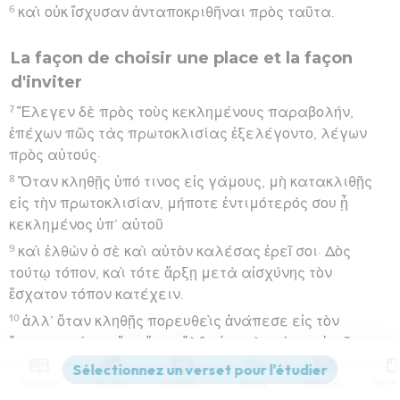
6
καὶ οὐκ ἴσχυσαν ἀνταποκριθῆναι πρὸς ταῦτα.
La façon de choisir une place et la façon
d'inviter
7
Ἔλεγεν δὲ πρὸς τοὺς κεκλημένους παραβολήν,
ἐπέχων πῶς τὰς πρωτοκλισίας ἐξελέγοντο, λέγων
πρὸς αὐτούς·
8
Ὅταν κληθῇς ὑπό τινος εἰς γάμους, μὴ κατακλιθῇς
εἰς τὴν πρωτοκλισίαν, μήποτε ἐντιμότερός σου ᾖ
κεκλημένος ὑπ’ αὐτοῦ
9
καὶ ἐλθὼν ὁ σὲ καὶ αὐτὸν καλέσας ἐρεῖ σοι· Δὸς
τούτῳ τόπον, καὶ τότε ἄρξῃ μετὰ αἰσχύνης τὸν
ἔσχατον τόπον κατέχειν.
10
ἀλλ’ ὅταν κληθῇς πορευθεὶς ἀνάπεσε εἰς τὸν
ἔσχατον τόπον, ἵνα ὅταν ἔλθῃ ὁ κεκληκώς σε ἐρεῖ σοι·
Φίλε, προσανάβηθι ἀνώτερον· τότε ἔσται σοι δόξα
Contenus
Versions
Commentaires
Strong
Dictionnaire
ἐνώπιον πάντων τῶν συνανακειμένων σοι.