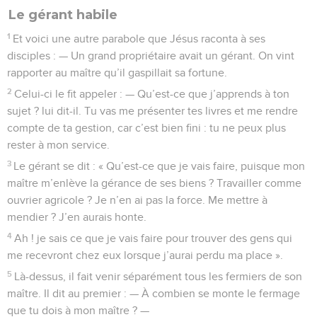
Le gérant habile
1
Et voici une autre parabole que Jésus raconta à ses
disciples : — Un grand propriétaire avait un gérant. On vint
rapporter au maître qu’il gaspillait sa fortune.
2
Celui-ci le fit appeler : — Qu’est-ce que j’apprends à ton
sujet ? lui dit-il. Tu vas me présenter tes livres et me rendre
compte de ta gestion, car c’est bien fini : tu ne peux plus
rester à mon service.
3
Le gérant se dit : « Qu’est-ce que je vais faire, puisque mon
maître m’enlève la gérance de ses biens ? Travailler comme
ouvrier agricole ? Je n’en ai pas la force. Me mettre à
mendier ? J’en aurais honte.
4
Ah ! je sais ce que je vais faire pour trouver des gens qui
me recevront chez eux lorsque j’aurai perdu ma place ».
5
Là-dessus, il fait venir séparément tous les fermiers de son
maître. Il dit au premier : — À combien se monte le fermage
que tu dois à mon maître ? —