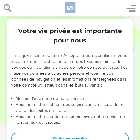
31
À ce moment-là, quelques pharisiens s’approchèrent de
Jésus et l’avertirent : — Tu devrais quitter cette contrée et
aller loin d’ici, car Hérode est décidé à te faire mourir.
Parole Vivante
32
Mais Jésus leur répondit : — Allez, vous pouvez dire de
Votre vie privée est importante
Luc
13
ma part à ce renard : « Aujourd’hui, je chasse des démons et
pour nous
je guéris des malades. Demain, je ferai de même et après-
demain, j’aurai achevé ma tâche.
En cliquant sur le bouton « Accepter tous les cookies », vous
33
Mais il faut que je poursuive ma route aujourd’hui, demain
acceptez que TopChrétien utilise des traceurs (comme des
et après-demain, car il est impensable qu’un prophète soit
cookies ou l'identifiant unique de votre compte utilisateur) et
traite vos données à caractère personnel (comme vos
mis à mort ailleurs qu’à Jérusalem ! »
données de navigation et les informations renseignées dans
34
Ah, Jérusalem ! Jérusalem ! Toi qui fais mourir les
votre compte utilisateur) dans les buts suivants :
prophètes et qui tues à coups de pierres ceux que Dieu
t’envoie ! Combien de fois j’ai voulu rassembler tes habitants
Mesurer l'audience de notre service
Vous permettre d'utiliser des services tiers tels que de la
auprès de moi, comme une poule rassemble ses poussins
vidéo, des cartes du monde…
sous ses ailes ? Mais vous ne l’avez pas voulu !
Vous permettre d'entrer en contact avec notre service de
35
relation aux utilisateurs.
Eh bien, maintenant je vous laisse à vous-mêmes : l’heure
approche où va se réaliser (ce que Jérémie a prédit) : votre
temple va être complètement abandonné et restera désert.
Choisir mes cookies