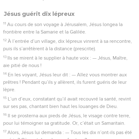
Jésus guérit dix lépreux
11
Au cours de son voyage à Jérusalem, Jésus longea la
frontière entre la Samarie et la Galilée.
12
À l’entrée d’un village, dix lépreux vinrent à sa rencontre,
puis ils s’arrêtèrent à la distance (prescrite).
13
Ils se mirent à le supplier à haute voix : — Jésus, Maître,
aie pitié de nous !
14
En les voyant, Jésus leur dit : — Allez vous montrer aux
prêtres ! Pendant qu’ils y allèrent, ils furent guéris de leur
lèpre.
15
L’un d’eux, constatant qu’il avait recouvré la santé, revint
sur ses pas, chantant bien haut les louanges de Dieu.
16
Il se prosterna aux pieds de Jésus, le visage contre terre,
pour lui témoigner sa gratitude. Or, c’était un Samaritain.
17
Alors, Jésus lui demanda : — Tous les dix n’ont-ils pas été