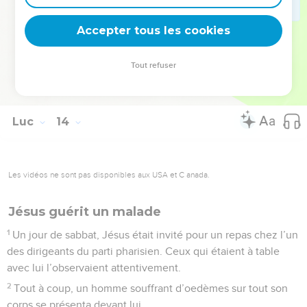
Oui, je vous le déclare : dorénavant, vous ne me reverrez
plus, jusqu’à ce que le temps soit arrivé où vous direz : Béni
Accepter tous les cookies
soit celui qui nous vient de la part du Seigneur !
Tout refuser
© 2013 - 2010 BLF Editions
Luc
14
Les vidéos ne sont pas disponibles aux USA et C anada.
Jésus guérit un malade
1
Un jour de sabbat, Jésus était invité pour un repas chez l’un
des dirigeants du parti pharisien. Ceux qui étaient à table
avec lui l’observaient attentivement.
2
Tout à coup, un homme souffrant d’oedèmes sur tout son
corps se présenta devant lui.