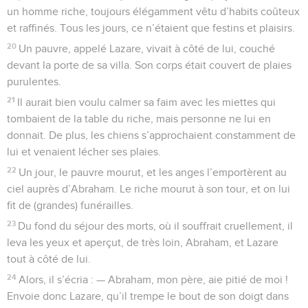
un homme riche, toujours élégamment vêtu d’habits coûteux
et raffinés. Tous les jours, ce n’étaient que festins et plaisirs.
20
Un pauvre, appelé Lazare, vivait à côté de lui, couché
devant la porte de sa villa. Son corps était couvert de plaies
purulentes.
21
Il aurait bien voulu calmer sa faim avec les miettes qui
tombaient de la table du riche, mais personne ne lui en
donnait. De plus, les chiens s’approchaient constamment de
lui et venaient lécher ses plaies.
22
Un jour, le pauvre mourut, et les anges l’emportèrent au
ciel auprès d’Abraham. Le riche mourut à son tour, et on lui
fit de (grandes) funérailles.
23
Du fond du séjour des morts, où il souffrait cruellement, il
leva les yeux et aperçut, de très loin, Abraham, et Lazare
tout à côté de lui.
24
Alors, il s’écria : — Abraham, mon père, aie pitié de moi !
Envoie donc Lazare, qu’il trempe le bout de son doigt dans