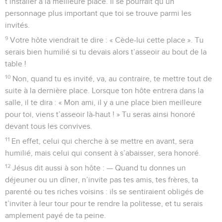
t’installer à la meilleure place. Il se pourrait qu’un
personnage plus important que toi se trouve parmi les
invités.
9
Votre hôte viendrait te dire : « Cède-lui cette place ». Tu
serais bien humilié si tu devais alors t’asseoir au bout de la
table !
10
Non, quand tu es invité, va, au contraire, te mettre tout de
suite à la dernière place. Lorsque ton hôte entrera dans la
salle, il te dira : « Mon ami, il y a une place bien meilleure
pour toi, viens t’asseoir là-haut ! » Tu seras ainsi honoré
devant tous les convives.
11
En effet, celui qui cherche à se mettre en avant, sera
humilié, mais celui qui consent à s’abaisser, sera honoré.
12
Jésus dit aussi à son hôte : — Quand tu donnes un
déjeuner ou un dîner, n’invite pas tes amis, tes frères, ta
parenté ou tes riches voisins : ils se sentiraient obligés de
t’inviter à leur tour pour te rendre la politesse, et tu serais
amplement payé de ta peine.