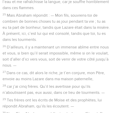
l’eau et me rafraîchisse la langue, car je souffre horriblement
dans ces flammes.
25
Mais Abraham répondit : — Mon fils, souviens-toi de
combien de bonnes choses tu as joui pendant ta vie ; tu as
eu ta part de bonheur, tandis que Lazare était dans la misère.
À présent, ici, c’est lui qui est consolé, tandis que toi, tu es
dans les tourments.
26
D’ailleurs, il y a maintenant un immense abîme entre nous
et vous, si bien qu’il serait impossible, même si on le voulait,
soit d’aller d’ici vers vous, soit de venir de votre côté jusqu’à
nous. —
27
Dans ce cas, dit alors le riche, je t’en conjure, mon Père,
envoie au moins Lazare dans ma maison paternelle,
28
car j’ai cinq frères. Qu’il les avertisse pour qu’ils
n’aboutissent pas, eux aussi, dans ce lieu de tourments. —
29
Tes frères ont les écrits de Moïse et des prophètes, lui
répondit Abraham, qu’ils les écoutent. —
30