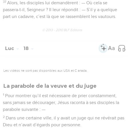
37
Alors, les disciples lui demandèrent : — Où cela se
passera-t-il, Seigneur ? Il leur répondit : — S’il y a quelque
part un cadavre, c’est là que se rassemblent les vautours.
© 2013 - 2010 BLF Editions
Luc
18
Les vidéos ne sont pas disponibles aux USA et C anada.
La parabole de la veuve et du juge
1
Pour montrer qu’il est nécessaire de prier constamment,
sans jamais se décourager, Jésus raconta à ses disciples la
parabole suivante : —
2
Dans une certaine ville, il y avait un juge qui ne révérait pas
Dieu et n’avait d’égards pour personne.