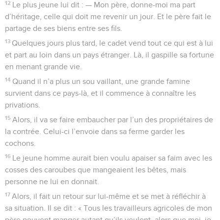
12
Le plus jeune lui dit : — Mon père, donne-moi ma part
d’héritage, celle qui doit me revenir un jour. Et le père fait le
partage de ses biens entre ses fils.
13
Quelques jours plus tard, le cadet vend tout ce qui est à lui
et part au loin dans un pays étranger. Là, il gaspille sa fortune
en menant grande vie.
14
Quand il n’a plus un sou vaillant, une grande famine
survient dans ce pays-là, et il commence à connaître les
privations.
15
Alors, il va se faire embaucher par l’un des propriétaires de
la contrée. Celui-ci l’envoie dans sa ferme garder les
cochons.
16
Le jeune homme aurait bien voulu apaiser sa faim avec les
cosses des caroubes que mangeaient les bêtes, mais
personne ne lui en donnait.
17
Alors, il fait un retour sur lui-même et se met à réfléchir à
sa situation. Il se dit : « Tous les travailleurs agricoles de mon
père peuvent manger autant qu’ils veulent, alors que moi, je