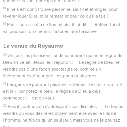
guéris ? Où sont donc les neuf autres ?
18
Il ne s’est donc trouvé personne, sauf cet étranger, pour
revenir louer Dieu et le remercier pour ce qu’il a fait ?
19
Puis s’adressant à ce Samaritain, il lui dit : — Relève-toi et
va, poursuis ton chemin : ta foi en moi t’a sauvé.
La venue du Royaume
20
Un jour, les pharisiens lui demandèrent quand le règne de
Dieu arriverait. Jésus leur répondit : — Le règne de Dieu ne
viendra pas d’une façon spectaculaire, comme un
événement extérieur que l’on pourrait observer.
21
Les gens ne pourront pas dire : « Venez, il est ici », ou : « Il
est là », car notez-le bien, le règne de Dieu a déjà
commencé : il est en vous.
22
Puis il continua en s’adressant à ses disciples : — Le temps
viendra où vous désirerez ardemment être avec le Fils de
l’homme, ne fût-ce qu’un seul jour, mais vous ne le pourrez
pas.