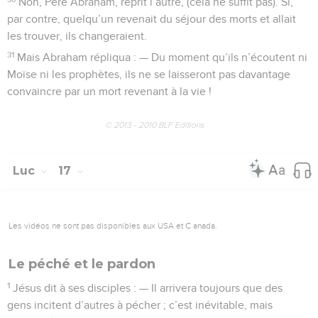
Non, Père Abraham, reprit l’autre, (cela ne suffit pas). Si,
par contre, quelqu’un revenait du séjour des morts et allait
les trouver, ils changeraient.
31
Mais Abraham répliqua : — Du moment qu’ils n’écoutent ni
Moïse ni les prophètes, ils ne se laisseront pas davantage
convaincre par un mort revenant à la vie !
© 2013 - 2010 BLF Editions
Luc
17
Les vidéos ne sont pas disponibles aux USA et C anada.
Le péché et le pardon
1
Jésus dit à ses disciples : — Il arrivera toujours que des
gens incitent d’autres à pécher ; c’est inévitable, mais