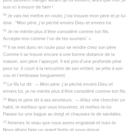
suis ici à mourir de faim !
18
Je vais me mettre en route, j’irai trouver mon père et je lui
dirai : “Mon père, j’ai péché envers Dieu et envers toi.
19
Je ne mérite plus d’être considéré comme ton fils.
Accepte-moi comme l’un de tes ouvriers” ».
20
Il se met donc en route pour se rendre chez son père.
Comme il se trouve encore à une bonne distance de la
maison, son père l’aperçoit. Il est pris d’une profonde pitié
pour lui. Il court à la rencontre de son enfant, se jette à son
cou et l’embrasse longuement.
21
Le fils lui dit : — Mon père, j’ai péché envers Dieu et
envers toi, je ne mérite plus d’être considéré comme ton fils.
22
Mais le père dit à ses serviteurs : — Allez vite chercher un
habit, le meilleur que vous trouverez, et mettez-le-lui.
Passez-lui une bague au doigt et chaussez-le de sandales.
23
Amenez le veau que nous avons engraissé et tuez-le.
Nous allons faire un grand festin et nous réjouir,