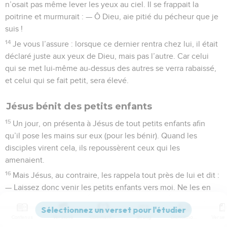
n’osait pas même lever les yeux au ciel. Il se frappait la
poitrine et murmurait : — Ô Dieu, aie pitié du pécheur que je
suis !
14
Je vous l’assure : lorsque ce dernier rentra chez lui, il était
déclaré juste aux yeux de Dieu, mais pas l’autre. Car celui
qui se met lui-même au-dessus des autres se verra rabaissé,
et celui qui se fait petit, sera élevé.
Jésus bénit des petits enfants
15
Un jour, on présenta à Jésus de tout petits enfants afin
qu’il pose les mains sur eux (pour les bénir). Quand les
disciples virent cela, ils repoussèrent ceux qui les
amenaient.
16
Mais Jésus, au contraire, les rappela tout près de lui et dit :
— Laissez donc venir les petits enfants vers moi. Ne les en
empêchez pas, car le royaume de Dieu est destiné à ceux
qui leur ressemblent.
Contenus
Versions
Commentaires
Strong
Dictionnaire
17
Oui, vraiment, je vous l’assure : celui qui n’acceptera pas