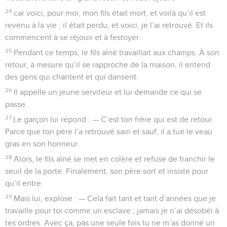
24
car voici, pour moi, mon fils était mort, et voilà qu’il est
revenu à la vie ; il était perdu, et voici, je l’ai retrouvé. Et ils
commencent à se réjouir et à festoyer.
25
Pendant ce temps, le fils aîné travaillait aux champs. À son
retour, à mesure qu’il se rapproche de la maison, il entend
des gens qui chantent et qui dansent.
26
Il appelle un jeune serviteur et lui demande ce qui se
passe.
27
Le garçon lui répond : — C’est ton frère qui est de retour.
Parce que ton père l’a retrouvé sain et sauf, il a tué le veau
gras en son honneur.
28
Alors, le fils aîné se met en colère et refuse de franchir le
seuil de la porte. Finalement, son père sort et insiste pour
qu’il entre.
29
Mais lui, explose : — Cela fait tant et tant d’années que je
travaille pour toi comme un esclave ; jamais je n’ai désobéi à
tes ordres. Avec ça, pas une seule fois tu ne m’as donné un