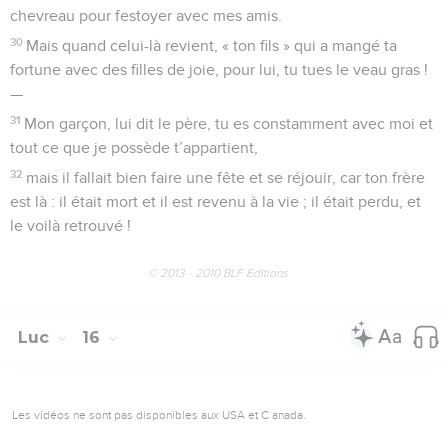
chevreau pour festoyer avec mes amis.
30
Mais quand celui-là revient, « ton fils » qui a mangé ta
fortune avec des filles de joie, pour lui, tu tues le veau gras !
—
31
Mon garçon, lui dit le père, tu es constamment avec moi et
tout ce que je possède t’appartient,
32
mais il fallait bien faire une fête et se réjouir, car ton frère
est là : il était mort et il est revenu à la vie ; il était perdu, et
le voilà retrouvé !
© 2013 - 2010 BLF Editions
Luc
16
Les vidéos ne sont pas disponibles aux USA et C anada.