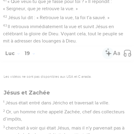
41
« Que veux-tu que je fasse pour toi ? » Il répondit :
« Seigneur, que je retrouve la vue. »
42
Jésus lui dit : « Retrouve la vue, ta foi t'a sauvé. »
43
Il retrouva immédiatement la vue et suivit Jésus en
célébrant la gloire de Dieu. Voyant cela, tout le peuple se
mit à adresser des louanges à Dieu.
Luc
19
Les vidéos ne sont pas disponibles aux USA et C anada.
Jésus et Zachée
1
Jésus était entré dans Jéricho et traversait la ville.
2
Or, un homme riche appelé Zachée, chef des collecteurs
d’impôts,
3
cherchait à voir qui était Jésus, mais il n'y parvenait pas à