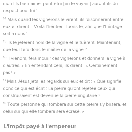
mon fils bien-aimé, peut-être [en le voyant] auront-ils du
respect pour lui.’
14
Mais quand les vignerons le virent, ils raisonnèrent entre
eux et dirent : ‘Voilà l'héritier. Tuons-le, afin que l'héritage
soit à nous.’
15
Ils le jetèrent hors de la vigne et le tuèrent. Maintenant,
que leur fera donc le maître de la vigne ?
16
Il viendra, fera mourir ces vignerons et donnera la vigne à
d'autres. » En entendant cela, ils dirent : « Certainement
pas ! »
17
Mais Jésus jeta les regards sur eux et dit : « Que signifie
donc ce qui est écrit : La pierre qu'ont rejetée ceux qui
construisaient est devenue la pierre angulaire ?
18
Toute personne qui tombera sur cette pierre s'y brisera, et
celui sur qui elle tombera sera écrasé. »
L'impôt payé à l'empereur