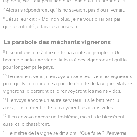
lapidera, car il est persuadé que Jean était un prophète. »
7
Alors ils répondirent qu'ils ne savaient pas d'où il venait.
8
Jésus leur dit : « Moi non plus, je ne vous dirai pas par
quelle autorité je fais ces choses. »
La parabole des méchants vignerons
9
Il se mit ensuite à dire cette parabole au peuple : « Un
homme planta une vigne, la loua à des vignerons et quitta
pour longtemps le pays.
10
Le moment venu, il envoya un serviteur vers les vignerons
pour qu'ils lui donnent sa part de récolte de la vigne. Mais les
vignerons le battirent et le renvoyèrent les mains vides.
11
Il envoya encore un autre serviteur ; ils le battirent lui
aussi, l'insultèrent et le renvoyèrent les mains vides.
12
Il en envoya encore un troisième, mais ils le blessèrent
aussi et le chassèrent.
13
Le maître de la vigne se dit alors : ‘Que faire ? J'enverrai