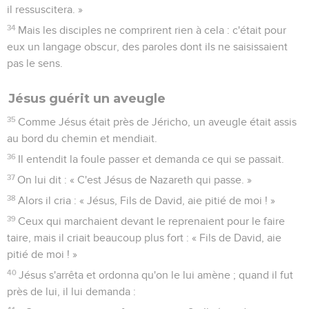
il ressuscitera. »
34
Mais les disciples ne comprirent rien à cela : c'était pour
eux un langage obscur, des paroles dont ils ne saisissaient
pas le sens.
Jésus guérit un aveugle
35
Comme Jésus était près de Jéricho, un aveugle était assis
au bord du chemin et mendiait.
36
Il entendit la foule passer et demanda ce qui se passait.
37
On lui dit : « C'est Jésus de Nazareth qui passe. »
38
Alors il cria : « Jésus, Fils de David, aie pitié de moi ! »
39
Ceux qui marchaient devant le reprenaient pour le faire
taire, mais il criait beaucoup plus fort : « Fils de David, aie
pitié de moi ! »
40
Jésus s'arrêta et ordonna qu'on le lui amène ; quand il fut
près de lui, il lui demanda :