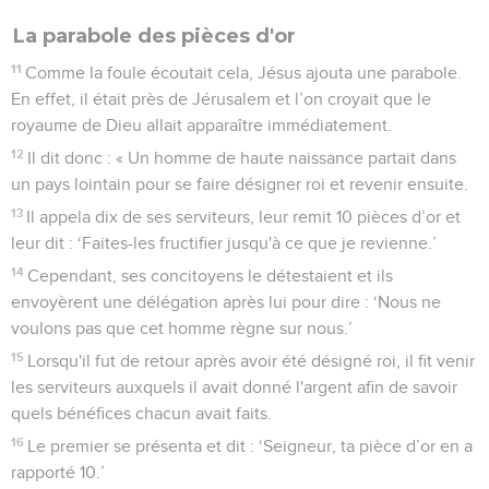
La parabole des pièces d'or
11
Comme la foule écoutait cela, Jésus ajouta une parabole.
En effet, il était près de Jérusalem et l’on croyait que le
royaume de Dieu allait apparaître immédiatement.
12
Il dit donc : « Un homme de haute naissance partait dans
un pays lointain pour se faire désigner roi et revenir ensuite.
13
Il appela dix de ses serviteurs, leur remit 10 pièces d’or et
leur dit : ‘Faites-les fructifier jusqu'à ce que je revienne.’
14
Cependant, ses concitoyens le détestaient et ils
envoyèrent une délégation après lui pour dire : ‘Nous ne
voulons pas que cet homme règne sur nous.’
15
Lorsqu'il fut de retour après avoir été désigné roi, il fit venir
les serviteurs auxquels il avait donné l'argent afin de savoir
quels bénéfices chacun avait faits.
16
Le premier se présenta et dit : ‘Seigneur, ta pièce d’or en a
rapporté 10.’