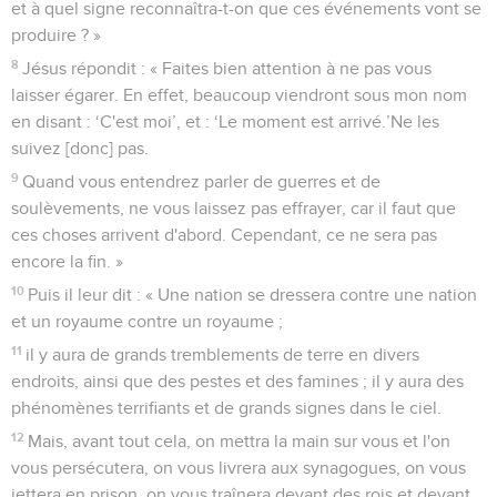
et à quel signe reconnaîtra-t-on que ces événements vont se
produire ? »
8
Jésus répondit : « Faites bien attention à ne pas vous
laisser égarer. En effet, beaucoup viendront sous mon nom
en disant : ‘C'est moi’, et : ‘Le moment est arrivé.’Ne les
suivez [donc] pas.
9
Quand vous entendrez parler de guerres et de
soulèvements, ne vous laissez pas effrayer, car il faut que
ces choses arrivent d'abord. Cependant, ce ne sera pas
encore la fin. »
10
Puis il leur dit : « Une nation se dressera contre une nation
et un royaume contre un royaume ;
11
il y aura de grands tremblements de terre en divers
endroits, ainsi que des pestes et des famines ; il y aura des
phénomènes terrifiants et de grands signes dans le ciel.
12
Mais, avant tout cela, on mettra la main sur vous et l'on
vous persécutera, on vous livrera aux synagogues, on vous
jettera en prison, on vous traînera devant des rois et devant