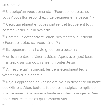
amenez-le.
31
Si quelqu'un vous demande : ‘Pourquoi le détachez-
vous ?’vous [lui] répondrez : ‘Le Seigneur en a besoin.’ »
32
Ceux qui étaient envoyés partirent et trouvèrent tout
comme Jésus le leur avait dit.
33
Comme ils détachaient l'ânon, ses maîtres leur dirent :
« Pourquoi détachez-vous l'ânon ? »
34
Ils répondirent : « Le Seigneur en a besoin »
35
et ils amenèrent l'ânon à Jésus. Après avoir jeté leurs
manteaux sur son dos, ils firent monter Jésus.
36
A mesure qu'il avançait, les gens étendaient leurs
vêtements sur le chemin.
37
Déjà il approchait de Jérusalem, vers la descente du mont
des Oliviers. Alors toute la foule des disciples, remplis de
joie, se mirent à adresser à haute voix des louanges à Dieu
pour tous les miracles qu'ils avaient vus.
38