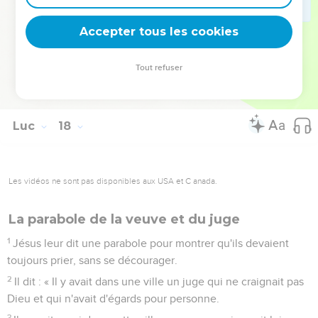
l'autre laissée ;
36
[deux hommes seront dans un champ : l'un sera pris et
Accepter tous les cookies
l'autre laissé. ] »
37
Les disciples lui dirent : « Où cela se passera-t-il,
Tout refuser
Seigneur ? » Il répondit : « Là où sera le corps, là se
rassembleront [aussi] les vautours. »
Luc
18
Les vidéos ne sont pas disponibles aux USA et C anada.
La parabole de la veuve et du juge
1
Jésus leur dit une parabole pour montrer qu'ils devaient
toujours prier, sans se décourager.
2
Il dit : « Il y avait dans une ville un juge qui ne craignait pas
Dieu et qui n'avait d'égards pour personne.
3