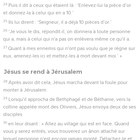
24
Puis il dit à ceux qui étaient là : ‘Enlevez-lui la pièce d’or
et donnez-la à celui qui en a 10.’
25
Ils lui dirent : ‘Seigneur, il a déjà 10 pièces d’or.’
26
‘Je vous le dis, répondit-il, on donnera à toute personne
qui a, mais à celui qui n'a pas on enlèvera même ce qu'il a.
27
Quant à mes ennemis qui n'ont pas voulu que je règne sur
eux, amenez-les ici et mettez-les à mort devant moi.’ »
Jésus se rend à Jérusalem
28
Après avoir dit cela, Jésus marcha devant la foule pour
monter à Jérusalem.
29
Lorsqu'il approcha de Bethphagé et de Béthanie, vers la
colline appelée mont des Oliviers, Jésus envoya deux de ses
disciples
30
en leur disant : « Allez au village qui est en face. Quand
vous y serez entrés, vous trouverez un ânon attaché sur
lequel personne n'est encore jamais monté. Détachez-le et