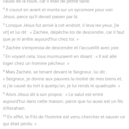
cause de la foule, car il était de petite taille.
4
Il courut en avant et monta sur un sycomore pour voir
Jésus, parce qu'il devait passer par là.
5
Lorsque Jésus fut arrivé à cet endroit, il leva les yeux, [le
vit] et lui dit : « Zachée, dépêche-toi de descendre, car il faut
que je m’arrête aujourd'hui chez toi. »
6
Zachée s'empressa de descendre et l'accueillit avec joie.
7
En voyant cela, tous murmuraient en disant : « Il est allé
loger chez un homme pécheur. »
8
Mais Zachée, se tenant devant le Seigneur, lui dit :
« Seigneur, je donne aux pauvres la moitié de mes biens et,
si j'ai causé du tort à quelqu'un, je lui rends le quadruple. »
9
Alors Jésus dit à son propos : « Le salut est entré
aujourd'hui dans cette maison, parce que lui aussi est un fils
d'Abraham.
10
En effet, le Fils de l'homme est venu chercher et sauver ce
qui était perdu. »