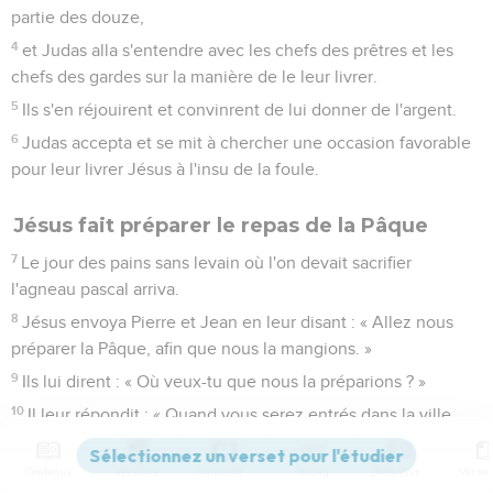
partie des douze,
4
et Judas alla s'entendre avec les chefs des prêtres et les
chefs des gardes sur la manière de le leur livrer.
5
Ils s'en réjouirent et convinrent de lui donner de l'argent.
6
Judas accepta et se mit à chercher une occasion favorable
pour leur livrer Jésus à l'insu de la foule.
Jésus fait préparer le repas de la Pâque
7
Le jour des pains sans levain où l'on devait sacrifier
l'agneau pascal arriva.
8
Jésus envoya Pierre et Jean en leur disant : « Allez nous
préparer la Pâque, afin que nous la mangions. »
9
Ils lui dirent : « Où veux-tu que nous la préparions ? »
10
Il leur répondit : « Quand vous serez entrés dans la ville,
vous rencontrerez un homme qui porte une cruche d'eau ;
suivez-le dans la maison où il entrera
Contenus
Versions
Commentaires
Strong
Dictionnaire