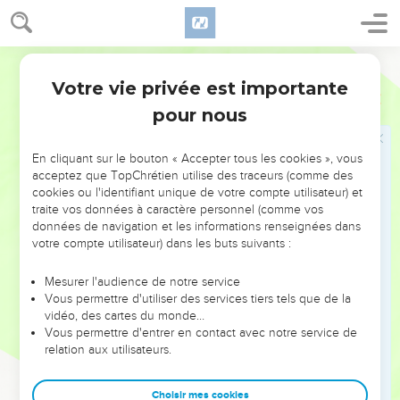
28
Ce sera comme à l’époque de Lot : les hommes
mangeaient, buvaient, achetaient, vendaient, plantaient,
Segond 21
construisaient,
Votre vie privée est importante
29
Luc
17
mais le jour où Lot est sorti de Sodome, une pluie de feu
pour nous
et de soufre est tombée du ciel et les a tous fait mourir.
30
Il en ira de même le jour où le Fils de l'homme apparaîtra.
En cliquant sur le bouton « Accepter tous les cookies », vous
31
» Ce jour-là, que celui qui sera sur le toit et qui aura ses
acceptez que TopChrétien utilise des traceurs (comme des
affaires dans la maison ne descende pas pour les prendre et
cookies ou l'identifiant unique de votre compte utilisateur) et
traite vos données à caractère personnel (comme vos
que celui qui sera dans les champs ne retourne pas non plus
données de navigation et les informations renseignées dans
en arrière.
votre compte utilisateur) dans les buts suivants :
32
Souvenez-vous de la femme de Lot.
Mesurer l'audience de notre service
33
Celui qui cherchera à sauver sa vie la perdra, et celui qui la
Vous permettre d'utiliser des services tiers tels que de la
perdra la conservera.
vidéo, des cartes du monde…
34
Vous permettre d'entrer en contact avec notre service de
Je vous le dis, cette nuit-là, deux personnes seront dans
relation aux utilisateurs.
un même lit : l'une sera prise et l'autre laissée ;
35
deux femmes moudront ensemble : l'une sera prise et
Choisir mes cookies