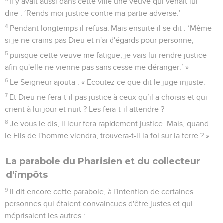
Il y avait aussi dans cette ville une veuve qui venait lui
dire : ‘Rends-moi justice contre ma partie adverse.’
4
Pendant longtemps il refusa. Mais ensuite il se dit : ‘Même
si je ne crains pas Dieu et n'ai d'égards pour personne,
5
puisque cette veuve me fatigue, je vais lui rendre justice
afin qu'elle ne vienne pas sans cesse me déranger.’ »
6
Le Seigneur ajouta : « Ecoutez ce que dit le juge injuste.
7
Et Dieu ne fera-t-il pas justice à ceux qu’il a choisis et qui
crient à lui jour et nuit ? Les fera-t-il attendre ?
8
Je vous le dis, il leur fera rapidement justice. Mais, quand
le Fils de l'homme viendra, trouvera-t-il la foi sur la terre ? »
La parabole du Pharisien et du collecteur
d'impôts
9
Il dit encore cette parabole, à l'intention de certaines
personnes qui étaient convaincues d'être justes et qui
méprisaient les autres :