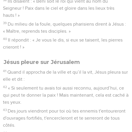
Ils disaient : « Béni soit le roi qui vient au nom du
Seigneur ! Paix dans le ciel et gloire dans les lieux très
hauts ! »
39
Du milieu de la foule, quelques pharisiens dirent à Jésus :
« Maître, reprends tes disciples. »
40
Il répondit : « Je vous le dis, si eux se taisent, les pierres
crieront ! »
Jésus pleure sur Jérusalem
41
Quand il approcha de la ville et qu’il la vit, Jésus pleura sur
elle et dit :
42
« Si seulement tu avais toi aussi reconnu, aujourd’hui, ce
qui peut te donner la paix ! Mais maintenant, cela est caché à
tes yeux.
43
Des jours viendront pour toi où tes ennemis t'entoureront
d'ouvrages fortifiés, t'encercleront et te serreront de tous
côtés.