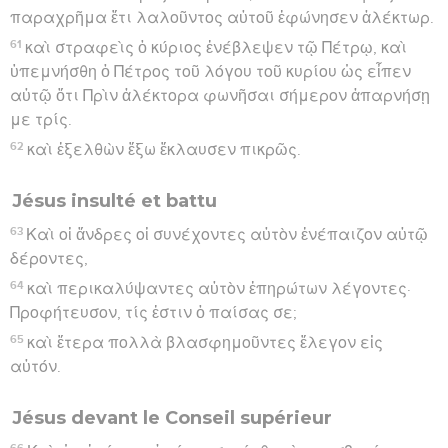
παραχρῆμα ἔτι λαλοῦντος αὐτοῦ ἐφώνησεν ἀλέκτωρ.
61
καὶ στραφεὶς ὁ κύριος ἐνέβλεψεν τῷ Πέτρῳ, καὶ
ὑπεμνήσθη ὁ Πέτρος τοῦ λόγου τοῦ κυρίου ὡς εἶπεν
αὐτῷ ὅτι Πρὶν ἀλέκτορα φωνῆσαι σήμερον ἀπαρνήσῃ
με τρίς.
62
καὶ ἐξελθὼν ἔξω ἔκλαυσεν πικρῶς.
Jésus insulté et battu
63
Καὶ οἱ ἄνδρες οἱ συνέχοντες αὐτὸν ἐνέπαιζον αὐτῷ
δέροντες,
64
καὶ περικαλύψαντες αὐτὸν ἐπηρώτων λέγοντες·
Προφήτευσον, τίς ἐστιν ὁ παίσας σε;
65
καὶ ἕτερα πολλὰ βλασφημοῦντες ἔλεγον εἰς
αὐτόν.
Jésus devant le Conseil supérieur
66