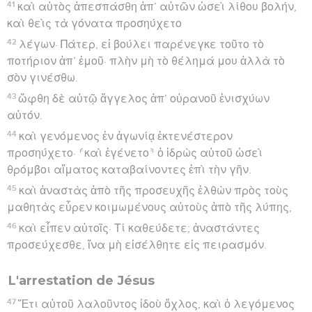
41
καὶ αὐτὸς ἀπεσπάσθη ἀπ’ αὐτῶν ὡσεὶ λίθου βολήν,
καὶ θεὶς τὰ γόνατα προσηύχετο
42
λέγων· Πάτερ, εἰ βούλει παρένεγκε τοῦτο τὸ
ποτήριον ἀπ’ ἐμοῦ· πλὴν μὴ τὸ θέλημά μου ἀλλὰ τὸ
σὸν γινέσθω.
43
ὤφθη δὲ αὐτῷ ἄγγελος ἀπ’ οὐρανοῦ ἐνισχύων
αὐτόν.
44
καὶ γενόμενος ἐν ἀγωνίᾳ ἐκτενέστερον
προσηύχετο· ⸄καὶ ἐγένετο⸅ ὁ ἱδρὼς αὐτοῦ ὡσεὶ
θρόμβοι αἵματος καταβαίνοντες ἐπὶ τὴν γῆν.
45
καὶ ἀναστὰς ἀπὸ τῆς προσευχῆς ἐλθὼν πρὸς τοὺς
μαθητὰς εὗρεν κοιμωμένους αὐτοὺς ἀπὸ τῆς λύπης,
46
καὶ εἶπεν αὐτοῖς· Τί καθεύδετε; ἀναστάντες
προσεύχεσθε, ἵνα μὴ εἰσέλθητε εἰς πειρασμόν.
L'arrestation de Jésus
47
Ἔτι αὐτοῦ λαλοῦντος ἰδοὺ ὄχλος, καὶ ὁ λεγόμενος