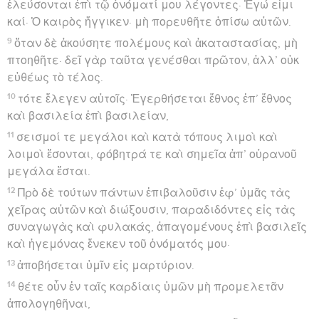
ἐλεύσονται ἐπὶ τῷ ὀνόματί μου λέγοντες· Ἐγώ εἰμι
καί· Ὁ καιρὸς ἤγγικεν· μὴ πορευθῆτε ὀπίσω αὐτῶν.
9
ὅταν δὲ ἀκούσητε πολέμους καὶ ἀκαταστασίας, μὴ
πτοηθῆτε· δεῖ γὰρ ταῦτα γενέσθαι πρῶτον, ἀλλ’ οὐκ
εὐθέως τὸ τέλος.
10
τότε ἔλεγεν αὐτοῖς· Ἐγερθήσεται ἔθνος ἐπ’ ἔθνος
καὶ βασιλεία ἐπὶ βασιλείαν,
11
σεισμοί τε μεγάλοι καὶ κατὰ τόπους λιμοὶ καὶ
λοιμοὶ ἔσονται, φόβητρά τε καὶ σημεῖα ἀπ’ οὐρανοῦ
μεγάλα ἔσται.
12
Πρὸ δὲ τούτων πάντων ἐπιβαλοῦσιν ἐφ’ ὑμᾶς τὰς
χεῖρας αὐτῶν καὶ διώξουσιν, παραδιδόντες εἰς τὰς
συναγωγὰς καὶ φυλακάς, ἀπαγομένους ἐπὶ βασιλεῖς
καὶ ἡγεμόνας ἕνεκεν τοῦ ὀνόματός μου·
13
ἀποβήσεται ὑμῖν εἰς μαρτύριον.
14
θέτε οὖν ἐν ταῖς καρδίαις ὑμῶν μὴ προμελετᾶν
ἀπολογηθῆναι,