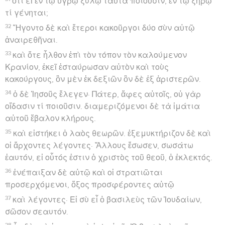
ὅτι εἰ ἐν τῷ ὑγρῷ ξύλῳ ταῦτα ποιοῦσιν, ἐν τῷ ξηρῷ
τί γένηται;
32
Ἤγοντο δὲ καὶ ἕτεροι κακοῦργοι δύο σὺν αὐτῷ
ἀναιρεθῆναι.
33
καὶ ὅτε ἦλθον ἐπὶ τὸν τόπον τὸν καλούμενον
Κρανίον, ἐκεῖ ἐσταύρωσαν αὐτὸν καὶ τοὺς
κακούργους, ὃν μὲν ἐκ δεξιῶν ὃν δὲ ἐξ ἀριστερῶν.
34
ὁ δὲ Ἰησοῦς ἔλεγεν· Πάτερ, ἄφες αὐτοῖς, οὐ γὰρ
οἴδασιν τί ποιοῦσιν. διαμεριζόμενοι δὲ τὰ ἱμάτια
αὐτοῦ ἔβαλον κλήρους.
35
καὶ εἱστήκει ὁ λαὸς θεωρῶν. ἐξεμυκτήριζον δὲ καὶ
οἱ ἄρχοντες λέγοντες· Ἄλλους ἔσωσεν, σωσάτω
ἑαυτόν, εἰ οὗτός ἐστιν ὁ χριστὸς τοῦ θεοῦ, ὁ ἐκλεκτός.
36
ἐνέπαιξαν δὲ αὐτῷ καὶ οἱ στρατιῶται
προσερχόμενοι, ὄξος προσφέροντες αὐτῷ
37
καὶ λέγοντες· Εἰ σὺ εἶ ὁ βασιλεὺς τῶν Ἰουδαίων,
σῶσον σεαυτόν.
38