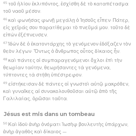
45
τοῦ ἡλίου ἐκλιπόντος, ἐσχίσθη δὲ τὸ καταπέτασμα
τοῦ ναοῦ μέσον.
46
καὶ φωνήσας φωνῇ μεγάλῃ ὁ Ἰησοῦς εἶπεν· Πάτερ,
εἰς χεῖράς σου παρατίθεμαι τὸ πνεῦμά μου. τοῦτο δὲ
εἰπὼν ἐξέπνευσεν.
47
Ἰδὼν δὲ ὁ ἑκατοντάρχης τὸ γενόμενον ἐδόξαζεν τὸν
θεὸν λέγων· Ὄντως ὁ ἄνθρωπος οὗτος δίκαιος ἦν.
48
καὶ πάντες οἱ συμπαραγενόμενοι ὄχλοι ἐπὶ τὴν
θεωρίαν ταύτην, θεωρήσαντες τὰ γενόμενα,
τύπτοντες τὰ στήθη ὑπέστρεφον.
49
εἱστήκεισαν δὲ πάντες οἱ γνωστοὶ αὐτῷ μακρόθεν,
καὶ γυναῖκες αἱ συνακολουθοῦσαι αὐτῷ ἀπὸ τῆς
Γαλιλαίας, ὁρῶσαι ταῦτα.
Jésus est mis dans un tombeau
50
Καὶ ἰδοὺ ἀνὴρ ὀνόματι Ἰωσὴφ βουλευτὴς ὑπάρχων,
ἀνὴρ ἀγαθὸς καὶ δίκαιος —