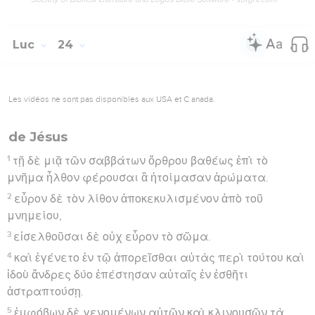
Luc
24
Les vidéos ne sont pas disponibles aux USA et C anada.
de Jésus
1
τῇ δὲ μιᾷ τῶν σαββάτων ὄρθρου βαθέως ἐπὶ τὸ
μνῆμα ἦλθον φέρουσαι ἃ ἡτοίμασαν ἀρώματα.
2
εὗρον δὲ τὸν λίθον ἀποκεκυλισμένον ἀπὸ τοῦ
μνημείου,
3
εἰσελθοῦσαι δὲ οὐχ εὗρον τὸ σῶμα.
4
καὶ ἐγένετο ἐν τῷ ἀπορεῖσθαι αὐτὰς περὶ τούτου καὶ
ἰδοὺ ἄνδρες δύο ἐπέστησαν αὐταῖς ἐν ἐσθῆτι
ἀστραπτούσῃ.
5
ἐμφόβων δὲ γενομένων αὐτῶν καὶ κλινουσῶν τὰ