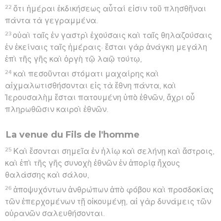
22
ὅτι ἡμέραι ἐκδικήσεως αὗταί εἰσιν τοῦ πλησθῆναι
πάντα τὰ γεγραμμένα.
23
οὐαὶ ταῖς ἐν γαστρὶ ἐχούσαις καὶ ταῖς θηλαζούσαις
ἐν ἐκείναις ταῖς ἡμέραις· ἔσται γὰρ ἀνάγκη μεγάλη
ἐπὶ τῆς γῆς καὶ ὀργὴ τῷ λαῷ τούτῳ,
24
καὶ πεσοῦνται στόματι μαχαίρης καὶ
αἰχμαλωτισθήσονται εἰς τὰ ἔθνη πάντα, καὶ
Ἰερουσαλὴμ ἔσται πατουμένη ὑπὸ ἐθνῶν, ἄχρι οὗ
πληρωθῶσιν καιροὶ ἐθνῶν.
La venue du Fils de l'homme
25
Καὶ ἔσονται σημεῖα ἐν ἡλίῳ καὶ σελήνῃ καὶ ἄστροις,
καὶ ἐπὶ τῆς γῆς συνοχὴ ἐθνῶν ἐν ἀπορίᾳ ἤχους
θαλάσσης καὶ σάλου,
26
ἀποψυχόντων ἀνθρώπων ἀπὸ φόβου καὶ προσδοκίας
τῶν ἐπερχομένων τῇ οἰκουμένῃ, αἱ γὰρ δυνάμεις τῶν
οὐρανῶν σαλευθήσονται.