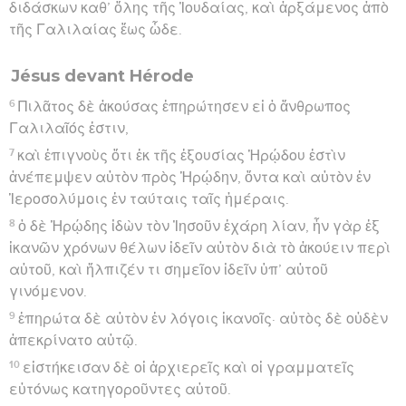
διδάσκων καθ’ ὅλης τῆς Ἰουδαίας, καὶ ἀρξάμενος ἀπὸ
τῆς Γαλιλαίας ἕως ὧδε.
Jésus devant Hérode
6
Πιλᾶτος δὲ ἀκούσας ἐπηρώτησεν εἰ ὁ ἄνθρωπος
Γαλιλαῖός ἐστιν,
7
καὶ ἐπιγνοὺς ὅτι ἐκ τῆς ἐξουσίας Ἡρῴδου ἐστὶν
ἀνέπεμψεν αὐτὸν πρὸς Ἡρῴδην, ὄντα καὶ αὐτὸν ἐν
Ἱεροσολύμοις ἐν ταύταις ταῖς ἡμέραις.
8
ὁ δὲ Ἡρῴδης ἰδὼν τὸν Ἰησοῦν ἐχάρη λίαν, ἦν γὰρ ἐξ
ἱκανῶν χρόνων θέλων ἰδεῖν αὐτὸν διὰ τὸ ἀκούειν περὶ
αὐτοῦ, καὶ ἤλπιζέν τι σημεῖον ἰδεῖν ὑπ’ αὐτοῦ
γινόμενον.
9
ἐπηρώτα δὲ αὐτὸν ἐν λόγοις ἱκανοῖς· αὐτὸς δὲ οὐδὲν
ἀπεκρίνατο αὐτῷ.
10
εἱστήκεισαν δὲ οἱ ἀρχιερεῖς καὶ οἱ γραμματεῖς
εὐτόνως κατηγοροῦντες αὐτοῦ.