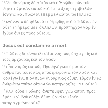
11
ἐξουθενήσας δὲ αὐτὸν καὶ ὁ Ἡρῴδης σὺν τοῖς
στρατεύμασιν αὐτοῦ καὶ ἐμπαίξας περιβαλὼν
ἐσθῆτα λαμπρὰν ἀνέπεμψεν αὐτὸν τῷ Πιλάτῳ.
12
ἐγένοντο δὲ φίλοι ὅ τε Ἡρῴδης καὶ ὁ Πιλᾶτος ἐν
αὐτῇ τῇ ἡμέρᾳ μετ’ ἀλλήλων· προϋπῆρχον γὰρ ἐν
ἔχθρᾳ ὄντες πρὸς αὑτούς.
Jésus est condamné à mort
13
Πιλᾶτος δὲ συγκαλεσάμενος τοὺς ἀρχιερεῖς καὶ
τοὺς ἄρχοντας καὶ τὸν λαὸν
14
εἶπεν πρὸς αὐτούς· Προσηνέγκατέ μοι τὸν
ἄνθρωπον τοῦτον ὡς ἀποστρέφοντα τὸν λαόν, καὶ
ἰδοὺ ἐγὼ ἐνώπιον ὑμῶν ἀνακρίνας οὐθὲν εὗρον ἐν τῷ
ἀνθρώπῳ τούτῳ αἴτιον ὧν κατηγορεῖτε κατ’ αὐτοῦ.
15
ἀλλ’ οὐδὲ Ἡρῴδης, ἀνέπεμψεν γὰρ αὐτὸν πρὸς
ἡμᾶς· καὶ ἰδοὺ οὐδὲν ἄξιον θανάτου ἐστὶν
πεπραγμένον αὐτῷ·