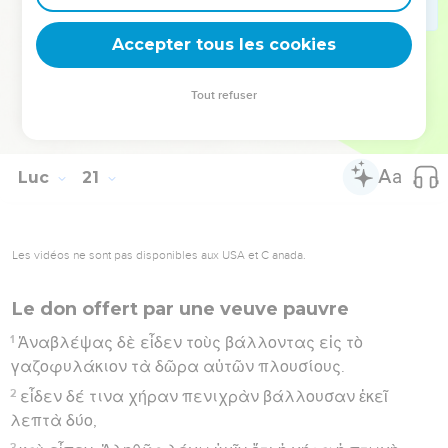
προφάσει μακρὰ προσεύχονται· οὗτοι λήμψονται
Accepter tous les cookies
περισσότερον κρίμα.
Hébreu : © Westminster Leningrad Codex - tanach.us --- Grec : © 2010 by the
Tout refuser
Society of Biblical Literature and Logos Bible Software - sblgnt.com
Luc
21
Les vidéos ne sont pas disponibles aux USA et C anada.
Le don offert par une veuve pauvre
1
Ἀναβλέψας δὲ εἶδεν τοὺς βάλλοντας εἰς τὸ
γαζοφυλάκιον τὰ δῶρα αὐτῶν πλουσίους.
2
εἶδεν δέ τινα χήραν πενιχρὰν βάλλουσαν ἐκεῖ
λεπτὰ δύο,
3