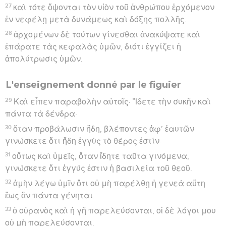
27
καὶ τότε ὄψονται τὸν υἱὸν τοῦ ἀνθρώπου ἐρχόμενον
ἐν νεφέλῃ μετὰ δυνάμεως καὶ δόξης πολλῆς.
28
ἀρχομένων δὲ τούτων γίνεσθαι ἀνακύψατε καὶ
ἐπάρατε τὰς κεφαλὰς ὑμῶν, διότι ἐγγίζει ἡ
ἀπολύτρωσις ὑμῶν.
L'enseignement donné par le figuier
29
Καὶ εἶπεν παραβολὴν αὐτοῖς· Ἴδετε τὴν συκῆν καὶ
πάντα τὰ δένδρα·
30
ὅταν προβάλωσιν ἤδη, βλέποντες ἀφ’ ἑαυτῶν
γινώσκετε ὅτι ἤδη ἐγγὺς τὸ θέρος ἐστίν·
31
οὕτως καὶ ὑμεῖς, ὅταν ἴδητε ταῦτα γινόμενα,
γινώσκετε ὅτι ἐγγύς ἐστιν ἡ βασιλεία τοῦ θεοῦ.
32
ἀμὴν λέγω ὑμῖν ὅτι οὐ μὴ παρέλθῃ ἡ γενεὰ αὕτη
ἕως ἂν πάντα γένηται.
33
ὁ οὐρανὸς καὶ ἡ γῆ παρελεύσονται, οἱ δὲ λόγοι μου
οὐ μὴ παρελεύσονται.