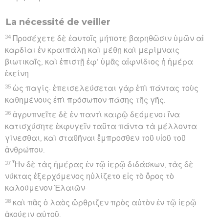
La nécessité de veiller
34
Προσέχετε δὲ ἑαυτοῖς μήποτε βαρηθῶσιν ὑμῶν αἱ
καρδίαι ἐν κραιπάλῃ καὶ μέθῃ καὶ μερίμναις
βιωτικαῖς, καὶ ἐπιστῇ ἐφ’ ὑμᾶς αἰφνίδιος ἡ ἡμέρα
ἐκείνη
35
ὡς παγίς· ἐπεισελεύσεται γὰρ ἐπὶ πάντας τοὺς
καθημένους ἐπὶ πρόσωπον πάσης τῆς γῆς.
36
ἀγρυπνεῖτε δὲ ἐν παντὶ καιρῷ δεόμενοι ἵνα
κατισχύσητε ἐκφυγεῖν ταῦτα πάντα τὰ μέλλοντα
γίνεσθαι, καὶ σταθῆναι ἔμπροσθεν τοῦ υἱοῦ τοῦ
ἀνθρώπου.
37
Ἦν δὲ τὰς ἡμέρας ἐν τῷ ἱερῷ διδάσκων, τὰς δὲ
νύκτας ἐξερχόμενος ηὐλίζετο εἰς τὸ ὄρος τὸ
καλούμενον Ἐλαιῶν·
38
καὶ πᾶς ὁ λαὸς ὤρθριζεν πρὸς αὐτὸν ἐν τῷ ἱερῷ
ἀκούειν αὐτοῦ.