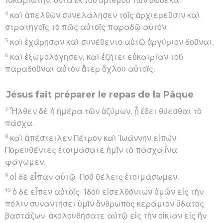
Ἰσκαριώτην, ὄντα ἐκ τοῦ ἀριθμοῦ τῶν δώδεκα·
4
καὶ ἀπελθὼν συνελάλησεν τοῖς ἀρχιερεῦσιν καὶ
στρατηγοῖς τὸ πῶς αὐτοῖς παραδῷ αὐτόν.
5
καὶ ἐχάρησαν καὶ συνέθεντο αὐτῷ ἀργύριον δοῦναι.
6
καὶ ἐξωμολόγησεν, καὶ ἐζήτει εὐκαιρίαν τοῦ
παραδοῦναι αὐτὸν ἄτερ ὄχλου αὐτοῖς.
Jésus fait préparer le repas de la Pâque
7
Ἦλθεν δὲ ἡ ἡμέρα τῶν ἀζύμων, ᾗ ἔδει θύεσθαι τὸ
πάσχα·
8
καὶ ἀπέστειλεν Πέτρον καὶ Ἰωάννην εἰπών·
Πορευθέντες ἑτοιμάσατε ἡμῖν τὸ πάσχα ἵνα
φάγωμεν.
9
οἱ δὲ εἶπαν αὐτῷ· Ποῦ θέλεις ἑτοιμάσωμεν;
10
ὁ δὲ εἶπεν αὐτοῖς· Ἰδοὺ εἰσελθόντων ὑμῶν εἰς τὴν
πόλιν συναντήσει ὑμῖν ἄνθρωπος κεράμιον ὕδατος
βαστάζων· ἀκολουθήσατε αὐτῷ εἰς τὴν οἰκίαν εἰς ἣν