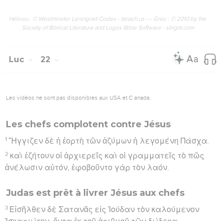
Hébreu : © Westminster Leningrad Codex - tanach.us --- Grec : © 2010 by the
Society of Biblical Literature and Logos Bible Software - sblgnt.com
Luc
22
Les vidéos ne sont pas disponibles aux USA et C anada.
Les chefs complotent contre Jésus
1
Ἤγγιζεν δὲ ἡ ἑορτὴ τῶν ἀζύμων ἡ λεγομένη Πάσχα.
2
καὶ ἐζήτουν οἱ ἀρχιερεῖς καὶ οἱ γραμματεῖς τὸ πῶς
ἀνέλωσιν αὐτόν, ἐφοβοῦντο γὰρ τὸν λαόν.
Judas est prêt à livrer Jésus aux chefs
3
Εἰσῆλθεν δὲ Σατανᾶς εἰς Ἰούδαν τὸν καλούμενον