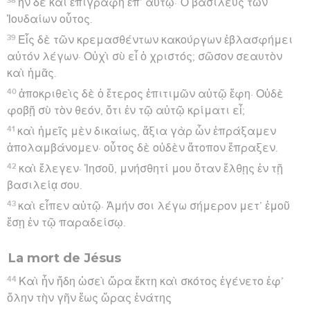
ἦν δὲ καὶ ἐπιγραφὴ ἐπ’ αὐτῷ· Ὁ βασιλεὺς τῶν
Ἰουδαίων οὗτος.
39
Εἷς δὲ τῶν κρεμασθέντων κακούργων ἐβλασφήμει
αὐτόν λέγων· Οὐχὶ σὺ εἶ ὁ χριστός; σῶσον σεαυτὸν
καὶ ἡμᾶς.
40
ἀποκριθεὶς δὲ ὁ ἕτερος ἐπιτιμῶν αὐτῷ ἔφη· Οὐδὲ
φοβῇ σὺ τὸν θεόν, ὅτι ἐν τῷ αὐτῷ κρίματι εἶ;
41
καὶ ἡμεῖς μὲν δικαίως, ἄξια γὰρ ὧν ἐπράξαμεν
ἀπολαμβάνομεν· οὗτος δὲ οὐδὲν ἄτοπον ἔπραξεν.
42
καὶ ἔλεγεν· Ἰησοῦ, μνήσθητί μου ὅταν ἔλθῃς ἐν τῇ
βασιλείᾳ σου.
43
καὶ εἶπεν αὐτῷ· Ἀμήν σοι λέγω σήμερον μετ’ ἐμοῦ
ἔσῃ ἐν τῷ παραδείσῳ.
La mort de Jésus
44
Καὶ ἦν ἤδη ὡσεὶ ὥρα ἕκτη καὶ σκότος ἐγένετο ἐφ’
ὅλην τὴν γῆν ἕως ὥρας ἐνάτης