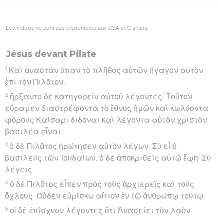
Les vidéos ne sont pas disponibles aux USA et C anada.
Jésus devant Pilate
1
Καὶ ἀναστὰν ἅπαν τὸ πλῆθος αὐτῶν ἤγαγον αὐτὸν
ἐπὶ τὸν Πιλᾶτον.
2
ἤρξαντο δὲ κατηγορεῖν αὐτοῦ λέγοντες· Τοῦτον
εὕραμεν διαστρέφοντα τὸ ἔθνος ἡμῶν καὶ κωλύοντα
φόρους Καίσαρι διδόναι καὶ λέγοντα αὑτὸν χριστὸν
βασιλέα εἶναι.
3
ὁ δὲ Πιλᾶτος ἠρώτησεν αὐτὸν λέγων· Σὺ εἶ ὁ
βασιλεὺς τῶν Ἰουδαίων; ὁ δὲ ἀποκριθεὶς αὐτῷ ἔφη· Σὺ
λέγεις.
4
ὁ δὲ Πιλᾶτος εἶπεν πρὸς τοὺς ἀρχιερεῖς καὶ τοὺς
ὄχλους· Οὐδὲν εὑρίσκω αἴτιον ἐν τῷ ἀνθρώπῳ τούτῳ.
5
οἱ δὲ ἐπίσχυον λέγοντες ὅτι Ἀνασείει τὸν λαὸν