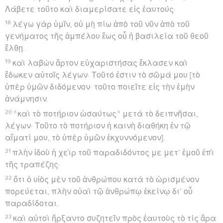
Λάβετε τοῦτο καὶ διαμερίσατε εἰς ἑαυτούς·
18
λέγω γὰρ ὑμῖν, οὐ μὴ πίω ἀπὸ τοῦ νῦν ἀπὸ τοῦ
γενήματος τῆς ἀμπέλου ἕως οὗ ἡ βασιλεία τοῦ θεοῦ
ἔλθῃ.
19
καὶ λαβὼν ἄρτον εὐχαριστήσας ἔκλασεν καὶ
ἔδωκεν αὐτοῖς λέγων· Τοῦτό ἐστιν τὸ σῶμά μου [τὸ
ὑπὲρ ὑμῶν διδόμενον· τοῦτο ποιεῖτε εἰς τὴν ἐμὴν
ἀνάμνησιν.
20
⸄καὶ τὸ ποτήριον ὡσαύτως⸅ μετὰ τὸ δειπνῆσαι,
λέγων· Τοῦτο τὸ ποτήριον ἡ καινὴ διαθήκη ἐν τῷ
αἵματί μου, τὸ ὑπὲρ ὑμῶν ἐκχυννόμενον].
21
πλὴν ἰδοὺ ἡ χεὶρ τοῦ παραδιδόντος με μετ’ ἐμοῦ ἐπὶ
τῆς τραπέζης·
22
ὅτι ὁ υἱὸς μὲν τοῦ ἀνθρώπου κατὰ τὸ ὡρισμένον
πορεύεται, πλὴν οὐαὶ τῷ ἀνθρώπῳ ἐκείνῳ δι’ οὗ
παραδίδοται.
23
καὶ αὐτοὶ ἤρξαντο συζητεῖν πρὸς ἑαυτοὺς τὸ τίς ἄρα