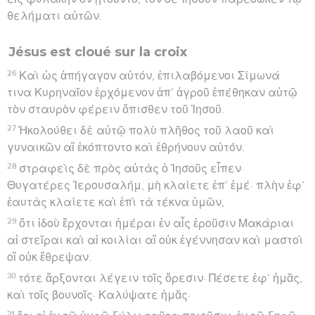
θελήματι αὐτῶν.
Jésus est cloué sur la croix
26
Καὶ ὡς ἀπήγαγον αὐτόν, ἐπιλαβόμενοι Σίμωνά
τινα Κυρηναῖον ἐρχόμενον ἀπ’ ἀγροῦ ἐπέθηκαν αὐτῷ
τὸν σταυρὸν φέρειν ὄπισθεν τοῦ Ἰησοῦ.
27
Ἠκολούθει δὲ αὐτῷ πολὺ πλῆθος τοῦ λαοῦ καὶ
γυναικῶν αἳ ἐκόπτοντο καὶ ἐθρήνουν αὐτόν.
28
στραφεὶς δὲ πρὸς αὐτὰς ὁ Ἰησοῦς εἶπεν·
Θυγατέρες Ἰερουσαλήμ, μὴ κλαίετε ἐπ’ ἐμέ· πλὴν ἐφ’
ἑαυτὰς κλαίετε καὶ ἐπὶ τὰ τέκνα ὑμῶν,
29
ὅτι ἰδοὺ ἔρχονται ἡμέραι ἐν αἷς ἐροῦσιν Μακάριαι
αἱ στεῖραι καὶ αἱ κοιλίαι αἳ οὐκ ἐγέννησαν καὶ μαστοὶ
οἳ οὐκ ἔθρεψαν.
30
τότε ἄρξονται λέγειν τοῖς ὄρεσιν· Πέσετε ἐφ’ ἡμᾶς,
καὶ τοῖς βουνοῖς· Καλύψατε ἡμᾶς·
31