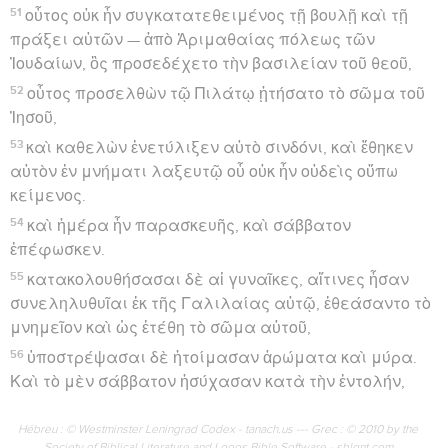
51
οὗτος οὐκ ἦν συγκατατεθειμένος τῇ βουλῇ καὶ τῇ
πράξει αὐτῶν — ἀπὸ Ἁριμαθαίας πόλεως τῶν
Ἰουδαίων, ὃς προσεδέχετο τὴν βασιλείαν τοῦ θεοῦ,
52
οὗτος προσελθὼν τῷ Πιλάτῳ ᾐτήσατο τὸ σῶμα τοῦ
Ἰησοῦ,
53
καὶ καθελὼν ἐνετύλιξεν αὐτὸ σινδόνι, καὶ ἔθηκεν
αὐτὸν ἐν μνήματι λαξευτῷ οὗ οὐκ ἦν οὐδεὶς οὔπω
κείμενος.
54
καὶ ἡμέρα ἦν παρασκευῆς, καὶ σάββατον
ἐπέφωσκεν.
55
κατακολουθήσασαι δὲ αἱ γυναῖκες, αἵτινες ἦσαν
συνεληλυθυῖαι ἐκ τῆς Γαλιλαίας αὐτῷ, ἐθεάσαντο τὸ
μνημεῖον καὶ ὡς ἐτέθη τὸ σῶμα αὐτοῦ,
56
ὑποστρέψασαι δὲ ἡτοίμασαν ἀρώματα καὶ μύρα.
Καὶ τὸ μὲν σάββατον ἡσύχασαν κατὰ τὴν ἐντολήν,
Hébreu : © Westminster Leningrad Codex - tanach.us --- Grec : © 2010 by the
Society of Biblical Literature and Logos Bible Software - sblgnt.com