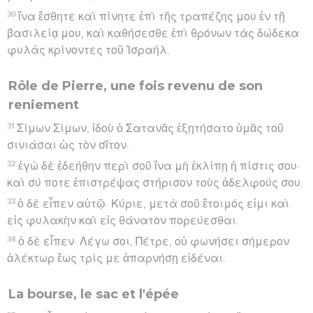
30
ἵνα ἔσθητε καὶ πίνητε ἐπὶ τῆς τραπέζης μου ἐν τῇ
βασιλείᾳ μου, καὶ καθήσεσθε ἐπὶ θρόνων τὰς δώδεκα
φυλὰς κρίνοντες τοῦ Ἰσραήλ.
Rôle de Pierre, une fois revenu de son
reniement
31
Σίμων Σίμων, ἰδοὺ ὁ Σατανᾶς ἐξῃτήσατο ὑμᾶς τοῦ
σινιάσαι ὡς τὸν σῖτον·
32
ἐγὼ δὲ ἐδεήθην περὶ σοῦ ἵνα μὴ ἐκλίπῃ ἡ πίστις σου·
καὶ σύ ποτε ἐπιστρέψας στήρισον τοὺς ἀδελφούς σου.
33
ὁ δὲ εἶπεν αὐτῷ· Κύριε, μετὰ σοῦ ἕτοιμός εἰμι καὶ
εἰς φυλακὴν καὶ εἰς θάνατον πορεύεσθαι.
34
ὁ δὲ εἶπεν· Λέγω σοι, Πέτρε, οὐ φωνήσει σήμερον
ἀλέκτωρ ἕως τρίς με ἀπαρνήσῃ εἰδέναι.
La bourse, le sac et l'épée