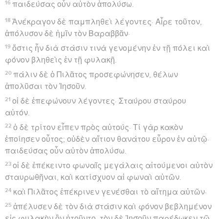
16
παιδεύσας οὖν αὐτὸν ἀπολύσω.
18
Ἀνέκραγον δὲ παμπληθεὶ λέγοντες· Αἶρε τοῦτον,
ἀπόλυσον δὲ ἡμῖν τὸν Βαραββᾶν·
19
ὅστις ἦν διὰ στάσιν τινὰ γενομένην ἐν τῇ πόλει καὶ
φόνον βληθεὶς ἐν τῇ φυλακῇ.
20
πάλιν δὲ ὁ Πιλᾶτος προσεφώνησεν, θέλων
ἀπολῦσαι τὸν Ἰησοῦν.
21
οἱ δὲ ἐπεφώνουν λέγοντες· Σταύρου σταύρου
αὐτόν.
22
ὁ δὲ τρίτον εἶπεν πρὸς αὐτούς· Τί γὰρ κακὸν
ἐποίησεν οὗτος; οὐδὲν αἴτιον θανάτου εὗρον ἐν αὐτῷ·
παιδεύσας οὖν αὐτὸν ἀπολύσω.
23
οἱ δὲ ἐπέκειντο φωναῖς μεγάλαις αἰτούμενοι αὐτὸν
σταυρωθῆναι, καὶ κατίσχυον αἱ φωναὶ αὐτῶν.
24
καὶ Πιλᾶτος ἐπέκρινεν γενέσθαι τὸ αἴτημα αὐτῶν·
25
ἀπέλυσεν δὲ τὸν διὰ στάσιν καὶ φόνον βεβλημένον
εἰς φυλακὴν ὃν ᾐτοῦντο, τὸν δὲ Ἰησοῦν παρέδωκεν τῷ