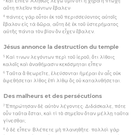
καὶ εἶπεν· Ἀληθῶς λέγω ὑμῖν ὅτι ἡ χήρα ἡ πτωχὴ
αὕτη πλεῖον πάντων ἔβαλεν·
4
πάντες γὰρ οὗτοι ἐκ τοῦ περισσεύοντος αὐτοῖς
ἔβαλον εἰς τὰ δῶρα, αὕτη δὲ ἐκ τοῦ ὑστερήματος
αὐτῆς πάντα τὸν βίον ὃν εἶχεν ἔβαλεν.
Jésus annonce la destruction du temple
5
Καί τινων λεγόντων περὶ τοῦ ἱεροῦ, ὅτι λίθοις
καλοῖς καὶ ἀναθήμασιν κεκόσμηται εἶπεν·
6
Ταῦτα ἃ θεωρεῖτε, ἐλεύσονται ἡμέραι ἐν αἷς οὐκ
ἀφεθήσεται λίθος ἐπὶ λίθῳ ὃς οὐ καταλυθήσεται.
Des malheurs et des persécutions
7
Ἐπηρώτησαν δὲ αὐτὸν λέγοντες· Διδάσκαλε, πότε
οὖν ταῦτα ἔσται, καὶ τί τὸ σημεῖον ὅταν μέλλῃ ταῦτα
γίνεσθαι;
8
ὁ δὲ εἶπεν· Βλέπετε μὴ πλανηθῆτε· πολλοὶ γὰρ