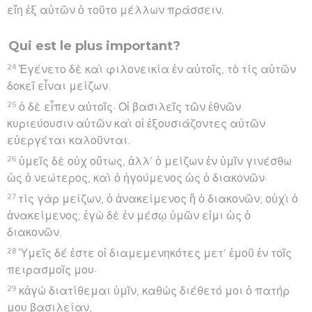
εἴη ἐξ αὐτῶν ὁ τοῦτο μέλλων πράσσειν.
Qui est le plus important?
24
Ἐγένετο δὲ καὶ φιλονεικία ἐν αὐτοῖς, τὸ τίς αὐτῶν
δοκεῖ εἶναι μείζων.
25
ὁ δὲ εἶπεν αὐτοῖς· Οἱ βασιλεῖς τῶν ἐθνῶν
κυριεύουσιν αὐτῶν καὶ οἱ ἐξουσιάζοντες αὐτῶν
εὐεργέται καλοῦνται.
26
ὑμεῖς δὲ οὐχ οὕτως, ἀλλ’ ὁ μείζων ἐν ὑμῖν γινέσθω
ὡς ὁ νεώτερος, καὶ ὁ ἡγούμενος ὡς ὁ διακονῶν·
27
τίς γὰρ μείζων, ὁ ἀνακείμενος ἢ ὁ διακονῶν; οὐχὶ ὁ
ἀνακείμενος; ἐγὼ δὲ ἐν μέσῳ ὑμῶν εἰμι ὡς ὁ
διακονῶν.
28
Ὑμεῖς δέ ἐστε οἱ διαμεμενηκότες μετ’ ἐμοῦ ἐν τοῖς
πειρασμοῖς μου·
29
κἀγὼ διατίθεμαι ὑμῖν, καθὼς διέθετό μοι ὁ πατήρ
μου βασιλείαν,