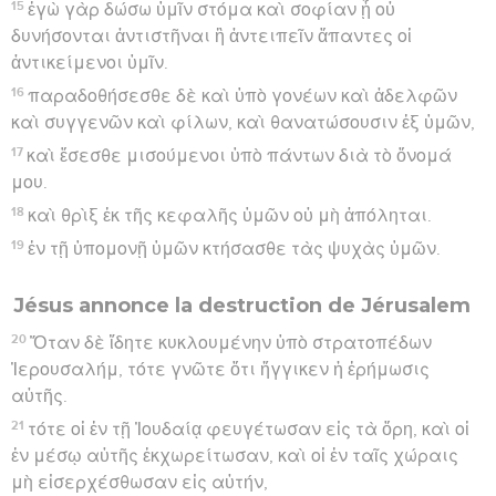
15
ἐγὼ γὰρ δώσω ὑμῖν στόμα καὶ σοφίαν ᾗ οὐ
δυνήσονται ἀντιστῆναι ἢ ἀντειπεῖν ἅπαντες οἱ
ἀντικείμενοι ὑμῖν.
16
παραδοθήσεσθε δὲ καὶ ὑπὸ γονέων καὶ ἀδελφῶν
καὶ συγγενῶν καὶ φίλων, καὶ θανατώσουσιν ἐξ ὑμῶν,
17
καὶ ἔσεσθε μισούμενοι ὑπὸ πάντων διὰ τὸ ὄνομά
μου.
18
καὶ θρὶξ ἐκ τῆς κεφαλῆς ὑμῶν οὐ μὴ ἀπόληται.
19
ἐν τῇ ὑπομονῇ ὑμῶν κτήσασθε τὰς ψυχὰς ὑμῶν.
Jésus annonce la destruction de Jérusalem
20
Ὅταν δὲ ἴδητε κυκλουμένην ὑπὸ στρατοπέδων
Ἰερουσαλήμ, τότε γνῶτε ὅτι ἤγγικεν ἡ ἐρήμωσις
αὐτῆς.
21
τότε οἱ ἐν τῇ Ἰουδαίᾳ φευγέτωσαν εἰς τὰ ὄρη, καὶ οἱ
ἐν μέσῳ αὐτῆς ἐκχωρείτωσαν, καὶ οἱ ἐν ταῖς χώραις
μὴ εἰσερχέσθωσαν εἰς αὐτήν,