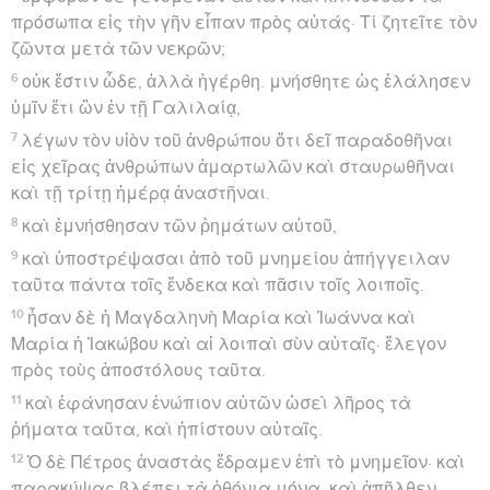
πρόσωπα εἰς τὴν γῆν εἶπαν πρὸς αὐτάς· Τί ζητεῖτε τὸν
ζῶντα μετὰ τῶν νεκρῶν;
6
οὐκ ἔστιν ὧδε, ἀλλὰ ἠγέρθη. μνήσθητε ὡς ἐλάλησεν
ὑμῖν ἔτι ὢν ἐν τῇ Γαλιλαίᾳ,
7
λέγων τὸν υἱὸν τοῦ ἀνθρώπου ὅτι δεῖ παραδοθῆναι
εἰς χεῖρας ἀνθρώπων ἁμαρτωλῶν καὶ σταυρωθῆναι
καὶ τῇ τρίτῃ ἡμέρᾳ ἀναστῆναι.
8
καὶ ἐμνήσθησαν τῶν ῥημάτων αὐτοῦ,
9
καὶ ὑποστρέψασαι ἀπὸ τοῦ μνημείου ἀπήγγειλαν
ταῦτα πάντα τοῖς ἕνδεκα καὶ πᾶσιν τοῖς λοιποῖς.
10
ἦσαν δὲ ἡ Μαγδαληνὴ Μαρία καὶ Ἰωάννα καὶ
Μαρία ἡ Ἰακώβου καὶ αἱ λοιπαὶ σὺν αὐταῖς· ἔλεγον
πρὸς τοὺς ἀποστόλους ταῦτα.
11
καὶ ἐφάνησαν ἐνώπιον αὐτῶν ὡσεὶ λῆρος τὰ
ῥήματα ταῦτα, καὶ ἠπίστουν αὐταῖς.
12
Ὁ δὲ Πέτρος ἀναστὰς ἔδραμεν ἐπὶ τὸ μνημεῖον· καὶ
παρακύψας βλέπει τὰ ὀθόνια μόνα· καὶ ἀπῆλθεν