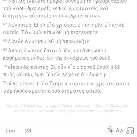
Καὶ ὡς ἐγένετο ἡμέρα, συνήχθη τὸ πρεσβυτέριον
τοῦ λαοῦ, ἀρχιερεῖς τε καὶ γραμματεῖς, καὶ
ἀπήγαγον αὐτὸν εἰς τὸ συνέδριον αὐτῶν,
67
λέγοντες· Εἰ σὺ εἶ ὁ χριστός, εἰπὸν ἡμῖν. εἶπεν δὲ
αὐτοῖς· Ἐὰν ὑμῖν εἴπω οὐ μὴ πιστεύσητε·
68
ἐὰν δὲ ἐρωτήσω, οὐ μὴ ἀποκριθῆτε.
69
ἀπὸ τοῦ νῦν δὲ ἔσται ὁ υἱὸς τοῦ ἀνθρώπου
καθήμενος ἐκ δεξιῶν τῆς δυνάμεως τοῦ θεοῦ.
70
εἶπαν δὲ πάντες· Σὺ οὖν εἶ ὁ υἱὸς τοῦ θεοῦ; ὁ δὲ
πρὸς αὐτοὺς ἔφη· Ὑμεῖς λέγετε ὅτι ἐγώ εἰμι.
71
οἱ δὲ εἶπαν· Τί ἔτι ἔχομεν μαρτυρίας χρείαν; αὐτοὶ
γὰρ ἠκούσαμεν ἀπὸ τοῦ στόματος αὐτοῦ.
Hébreu : © Westminster Leningrad Codex - tanach.us --- Grec : © 2010 by the
Society of Biblical Literature and Logos Bible Software - sblgnt.com
Luc
23