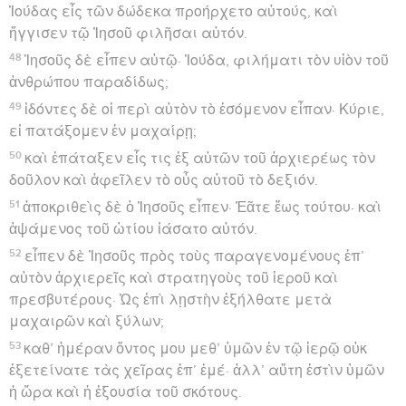
Ἰούδας εἷς τῶν δώδεκα προήρχετο αὐτούς, καὶ
ἤγγισεν τῷ Ἰησοῦ φιλῆσαι αὐτόν.
48
Ἰησοῦς δὲ εἶπεν αὐτῷ· Ἰούδα, φιλήματι τὸν υἱὸν τοῦ
ἀνθρώπου παραδίδως;
49
ἰδόντες δὲ οἱ περὶ αὐτὸν τὸ ἐσόμενον εἶπαν· Κύριε,
εἰ πατάξομεν ἐν μαχαίρῃ;
50
καὶ ἐπάταξεν εἷς τις ἐξ αὐτῶν τοῦ ἀρχιερέως τὸν
δοῦλον καὶ ἀφεῖλεν τὸ οὖς αὐτοῦ τὸ δεξιόν.
51
ἀποκριθεὶς δὲ ὁ Ἰησοῦς εἶπεν· Ἐᾶτε ἕως τούτου· καὶ
ἁψάμενος τοῦ ὠτίου ἰάσατο αὐτόν.
52
εἶπεν δὲ Ἰησοῦς πρὸς τοὺς παραγενομένους ἐπ’
αὐτὸν ἀρχιερεῖς καὶ στρατηγοὺς τοῦ ἱεροῦ καὶ
πρεσβυτέρους· Ὡς ἐπὶ λῃστὴν ἐξήλθατε μετὰ
μαχαιρῶν καὶ ξύλων;
53
καθ’ ἡμέραν ὄντος μου μεθ’ ὑμῶν ἐν τῷ ἱερῷ οὐκ
ἐξετείνατε τὰς χεῖρας ἐπ’ ἐμέ· ἀλλ’ αὕτη ἐστὶν ὑμῶν
ἡ ὥρα καὶ ἡ ἐξουσία τοῦ σκότους.