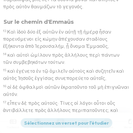
πρὸς αὑτὸν θαυμάζων τὸ γεγονός.
Sur le chemin d'Emmaüs
13
Καὶ ἰδοὺ δύο ἐξ αὐτῶν ἐν αὐτῇ τῇ ἡμέρᾳ ἦσαν
πορευόμενοι εἰς κώμην ἀπέχουσαν σταδίους
ἑξήκοντα ἀπὸ Ἰερουσαλήμ, ᾗ ὄνομα Ἐμμαοῦς,
14
καὶ αὐτοὶ ὡμίλουν πρὸς ἀλλήλους περὶ πάντων
τῶν συμβεβηκότων τούτων.
15
καὶ ἐγένετο ἐν τῷ ὁμιλεῖν αὐτοὺς καὶ συζητεῖν καὶ
αὐτὸς Ἰησοῦς ἐγγίσας συνεπορεύετο αὐτοῖς,
16
οἱ δὲ ὀφθαλμοὶ αὐτῶν ἐκρατοῦντο τοῦ μὴ ἐπιγνῶναι
αὐτόν.
17
εἶπεν δὲ πρὸς αὐτούς· Τίνες οἱ λόγοι οὗτοι οὓς
ἀντιβάλλετε πρὸς ἀλλήλους περιπατοῦντες; καὶ
ἐστάθησαν σκυθρωποί.
18
ἀποκριθεὶς δὲ εἷς ὀνόματι Κλεοπᾶς εἶπεν πρὸς
Contenus
Versions
Commentaires
Strong
Dictionnaire