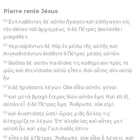
Pierre renie Jésus
54
Συλλαβόντες δὲ αὐτὸν ἤγαγον καὶ εἰσήγαγον εἰς
τὴν οἰκίαν τοῦ ἀρχιερέως· ὁ δὲ Πέτρος ἠκολούθει
μακρόθεν.
55
περιαψάντων δὲ πῦρ ἐν μέσῳ τῆς αὐλῆς καὶ
συγκαθισάντων ἐκάθητο ὁ Πέτρος μέσος αὐτῶν.
56
ἰδοῦσα δὲ αὐτὸν παιδίσκη τις καθήμενον πρὸς τὸ
φῶς καὶ ἀτενίσασα αὐτῷ εἶπεν· Καὶ οὗτος σὺν αὐτῷ
ἦν·
57
ὁ δὲ ἠρνήσατο λέγων· Οὐκ οἶδα αὐτόν, γύναι.
58
καὶ μετὰ βραχὺ ἕτερος ἰδὼν αὐτὸν ἔφη· Καὶ σὺ ἐξ
αὐτῶν εἶ· ὁ δὲ Πέτρος ἔφη· Ἄνθρωπε, οὐκ εἰμί.
59
καὶ διαστάσης ὡσεὶ ὥρας μιᾶς ἄλλος τις
διϊσχυρίζετο λέγων· Ἐπ’ ἀληθείας καὶ οὗτος μετ’
αὐτοῦ ἦν, καὶ γὰρ Γαλιλαῖός ἐστιν·
60
εἶπεν δὲ ὁ Πέτρος· Ἄνθρωπε, οὐκ οἶδα ὃ λέγεις. καὶ