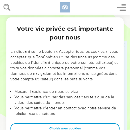
41
Εἶπεν δὲ πρὸς αὐτούς· Πῶς λέγουσιν τὸν χριστὸν
εἶναι Δαυὶδ υἱόν;
Hébreu / Grec - Texte original
42
αὐτὸς γὰρ Δαυὶδ λέγει ἐν βίβλῳ ψαλμῶν· Εἶπεν
Votre vie privée est importante
κύριος τῷ κυρίῳ μου· Κάθου ἐκ δεξιῶν μου
Luc
20
43
pour nous
ἕως ἂν θῶ τοὺς ἐχθρούς σου ὑποπόδιον τῶν ποδῶν
σου.
44
En cliquant sur le bouton « Accepter tous les cookies », vous
Δαυὶδ οὖν αὐτὸν κύριον καλεῖ, καὶ πῶς αὐτοῦ υἱός
acceptez que TopChrétien utilise des traceurs (comme des
ἐστιν;
cookies ou l'identifiant unique de votre compte utilisateur) et
traite vos données à caractère personnel (comme vos
Jésus met en garde contre les maîtres de la
données de navigation et les informations renseignées dans
votre compte utilisateur) dans les buts suivants :
loi
45
Ἀκούοντος δὲ παντὸς τοῦ λαοῦ εἶπεν τοῖς μαθηταῖς·
Mesurer l'audience de notre service
Vous permettre d'utiliser des services tiers tels que de la
46
Προσέχετε ἀπὸ τῶν γραμματέων τῶν θελόντων
vidéo, des cartes du monde…
περιπατεῖν ἐν στολαῖς καὶ φιλούντων ἀσπασμοὺς ἐν
Vous permettre d'entrer en contact avec notre service de
relation aux utilisateurs.
ταῖς ἀγοραῖς καὶ πρωτοκαθεδρίας ἐν ταῖς
συναγωγαῖς καὶ πρωτοκλισίας ἐν τοῖς δείπνοις,
Choisir mes cookies
47
οἳ κατεσθίουσιν τὰς οἰκίας τῶν χηρῶν καὶ