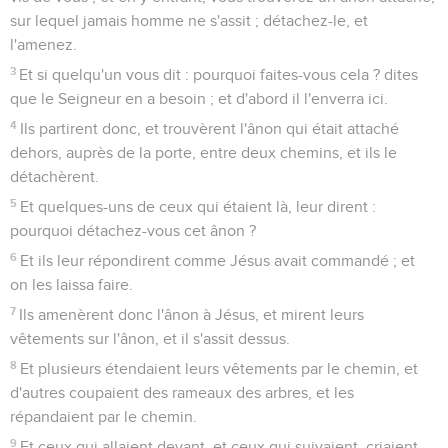
sur lequel jamais homme ne s'assit ; détachez-le, et
l'amenez.
3
Et si quelqu'un vous dit : pourquoi faites-vous cela ? dites
que le Seigneur en a besoin ; et d'abord il l'enverra ici.
4
Ils partirent donc, et trouvèrent l'ânon qui était attaché
dehors, auprès de la porte, entre deux chemins, et ils le
détachèrent.
5
Et quelques-uns de ceux qui étaient là, leur dirent :
pourquoi détachez-vous cet ânon ?
6
Et ils leur répondirent comme Jésus avait commandé ; et
on les laissa faire.
7
Ils amenèrent donc l'ânon à Jésus, et mirent leurs
vêtements sur l'ânon, et il s'assit dessus.
8
Et plusieurs étendaient leurs vêtements par le chemin, et
d'autres coupaient des rameaux des arbres, et les
répandaient par le chemin.
9
Et ceux qui allaient devant, et ceux qui suivaient, criaient,