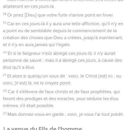
allaiteront en ces jours-là.
18
Or priez [Dieu] que votre fuite n'arrive point en hiver.
19
Car en ces jours-là il y aura une telle affliction, qu'il n'y en
a point eu de semblable depuis le commencement de la
création des choses que Dieu a créées, jusqu'à maintenant,
et il n'y en aura jamais qui l'égale.
20
Et si le Seigneur n'eût abrégé ces jours-là, il n'y aurait
personne de sauvé ; mais il a abrégé ces jours, à cause des
élus qu'il a élus.
21
Et alors si quelqu'un vous dit : voici, le Christ [est] ici ; ou
voici, [il est] là, ne le croyez point.
22
Car il s'élèvera de faux christs et de faux prophètes, qui
feront des prodiges et des miracles, pour séduire les élus
mêmes, s'il était possible.
23
Mais donnez-vous-en garde ; voici, je vous l'ai tout prédit.
La venue du Fils de l'homme