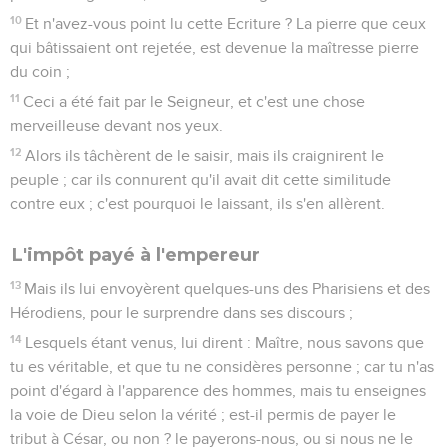
10
Et n'avez-vous point lu cette Ecriture ? La pierre que ceux
qui bâtissaient ont rejetée, est devenue la maîtresse pierre
du coin ;
11
Ceci a été fait par le Seigneur, et c'est une chose
merveilleuse devant nos yeux.
12
Alors ils tâchèrent de le saisir, mais ils craignirent le
peuple ; car ils connurent qu'il avait dit cette similitude
contre eux ; c'est pourquoi le laissant, ils s'en allèrent.
L'impôt payé à l'empereur
13
Mais ils lui envoyèrent quelques-uns des Pharisiens et des
Hérodiens, pour le surprendre dans ses discours ;
14
Lesquels étant venus, lui dirent : Maître, nous savons que
tu es véritable, et que tu ne considères personne ; car tu n'as
point d'égard à l'apparence des hommes, mais tu enseignes
la voie de Dieu selon la vérité ; est-il permis de payer le
tribut à César, ou non ? le payerons-nous, ou si nous ne le