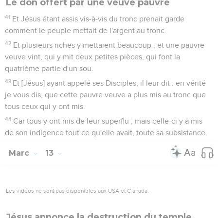
Le don offert par une veuve pauvre
41
Et Jésus étant assis vis-à-vis du tronc prenait garde
comment le peuple mettait de l'argent au tronc.
42
Et plusieurs riches y mettaient beaucoup ; et une pauvre
veuve vint, qui y mit deux petites pièces, qui font la
quatrième partie d'un sou.
43
Et [Jésus] ayant appelé ses Disciples, il leur dit : en vérité
je vous dis, que cette pauvre veuve a plus mis au tronc que
tous ceux qui y ont mis.
44
Car tous y ont mis de leur superflu ; mais celle-ci y a mis
de son indigence tout ce qu'elle avait, toute sa subsistance.
Marc
13
Les vidéos ne sont pas disponibles aux USA et C anada.
Jésus annonce la destruction du temple