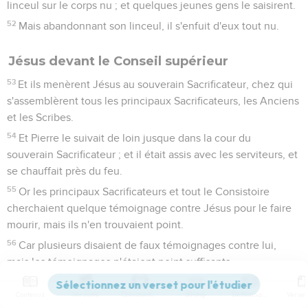
linceul sur le corps nu ; et quelques jeunes gens le saisirent.
52
Mais abandonnant son linceul, il s'enfuit d'eux tout nu.
Jésus devant le Conseil supérieur
53
Et ils menèrent Jésus au souverain Sacrificateur, chez qui
s'assemblèrent tous les principaux Sacrificateurs, les Anciens
et les Scribes.
54
Et Pierre le suivait de loin jusque dans la cour du
souverain Sacrificateur ; et il était assis avec les serviteurs, et
se chauffait près du feu.
55
Or les principaux Sacrificateurs et tout le Consistoire
cherchaient quelque témoignage contre Jésus pour le faire
mourir, mais ils n'en trouvaient point.
56
Car plusieurs disaient de faux témoignages contre lui,
mais les témoignages n'étaient point suffisants.
57
Alors quelques-uns s'élevèrent, et portèrent de faux
Contenus
Versions
Commentaires
Strong
Dictionnaire
témoignages contre lui, disant :