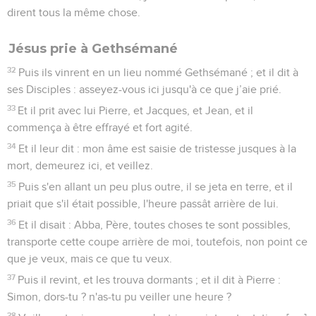
dirent tous la même chose.
Jésus prie à Gethsémané
32
Puis ils vinrent en un lieu nommé Gethsémané ; et il dit à
ses Disciples : asseyez-vous ici jusqu'à ce que j’aie prié.
33
Et il prit avec lui Pierre, et Jacques, et Jean, et il
commença à être effrayé et fort agité.
34
Et il leur dit : mon âme est saisie de tristesse jusques à la
mort, demeurez ici, et veillez.
35
Puis s'en allant un peu plus outre, il se jeta en terre, et il
priait que s'il était possible, l'heure passât arrière de lui.
36
Et il disait : Abba, Père, toutes choses te sont possibles,
transporte cette coupe arrière de moi, toutefois, non point ce
que je veux, mais ce que tu veux.
37
Puis il revint, et les trouva dormants ; et il dit à Pierre :
Simon, dors-tu ? n'as-tu pu veiller une heure ?
38