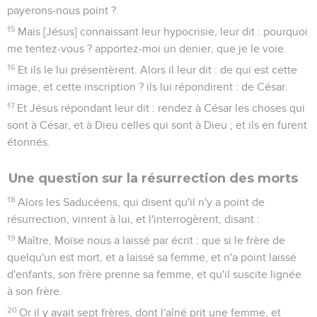
payerons-nous point ?
15
Mais [Jésus] connaissant leur hypocrisie, leur dit : pourquoi
me tentez-vous ? apportez-moi un denier, que je le voie.
16
Et ils le lui présentèrent. Alors il leur dit : de qui est cette
image, et cette inscription ? ils lui répondirent : de César.
17
Et Jésus répondant leur dit : rendez à César les choses qui
sont à César, et à Dieu celles qui sont à Dieu ; et ils en furent
étonnés.
Une question sur la résurrection des morts
18
Alors les Saducéens, qui disent qu'il n'y a point de
résurrection, vinrent à lui, et l'interrogèrent, disant :
19
Maître, Moïse nous a laissé par écrit : que si le frère de
quelqu'un est mort, et a laissé sa femme, et n'a point laissé
d'enfants, son frère prenne sa femme, et qu'il suscite lignée
à son frère.
20
Or il y avait sept frères, dont l'aîné prit une femme, et