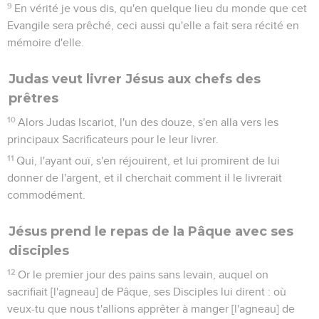
9
En vérité je vous dis, qu'en quelque lieu du monde que cet
Evangile sera prêché, ceci aussi qu'elle a fait sera récité en
mémoire d'elle.
Judas veut livrer Jésus aux chefs des
prêtres
10
Alors Judas Iscariot, l'un des douze, s'en alla vers les
principaux Sacrificateurs pour le leur livrer.
11
Qui, l'ayant ouï, s'en réjouirent, et lui promirent de lui
donner de l'argent, et il cherchait comment il le livrerait
commodément.
Jésus prend le repas de la Pâque avec ses
disciples
12
Or le premier jour des pains sans levain, auquel on
sacrifiait [l'agneau] de Pâque, ses Disciples lui dirent : où
veux-tu que nous t'allions apprêter à manger [l'agneau] de