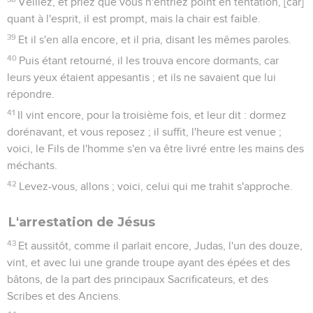
Veillez, et priez que vous n'entriez point en tentation, [car]
quant à l'esprit, il est prompt, mais la chair est faible.
39
Et il s'en alla encore, et il pria, disant les mêmes paroles.
40
Puis étant retourné, il les trouva encore dormants, car
leurs yeux étaient appesantis ; et ils ne savaient que lui
répondre.
41
Il vint encore, pour la troisième fois, et leur dit : dormez
dorénavant, et vous reposez ; il suffit, l'heure est venue ;
voici, le Fils de l'homme s'en va être livré entre les mains des
méchants.
42
Levez-vous, allons ; voici, celui qui me trahit s'approche.
L'arrestation de Jésus
43
Et aussitôt, comme il parlait encore, Judas, l'un des douze,
vint, et avec lui une grande troupe ayant des épées et des
bâtons, de la part des principaux Sacrificateurs, et des
Scribes et des Anciens.