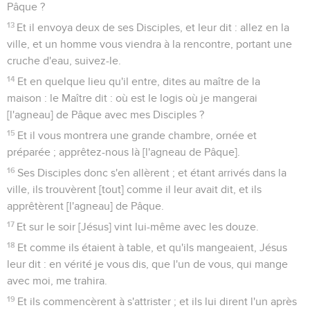
Pâque ?
13
Et il envoya deux de ses Disciples, et leur dit : allez en la
ville, et un homme vous viendra à la rencontre, portant une
cruche d'eau, suivez-le.
14
Et en quelque lieu qu'il entre, dites au maître de la
maison : le Maître dit : où est le logis où je mangerai
[l'agneau] de Pâque avec mes Disciples ?
15
Et il vous montrera une grande chambre, ornée et
préparée ; apprêtez-nous là [l'agneau de Pâque].
16
Ses Disciples donc s'en allèrent ; et étant arrivés dans la
ville, ils trouvèrent [tout] comme il leur avait dit, et ils
apprêtèrent [l'agneau] de Pâque.
17
Et sur le soir [Jésus] vint lui-même avec les douze.
18
Et comme ils étaient à table, et qu'ils mangeaient, Jésus
leur dit : en vérité je vous dis, que l'un de vous, qui mange
avec moi, me trahira.
19
Et ils commencèrent à s'attrister ; et ils lui dirent l'un après