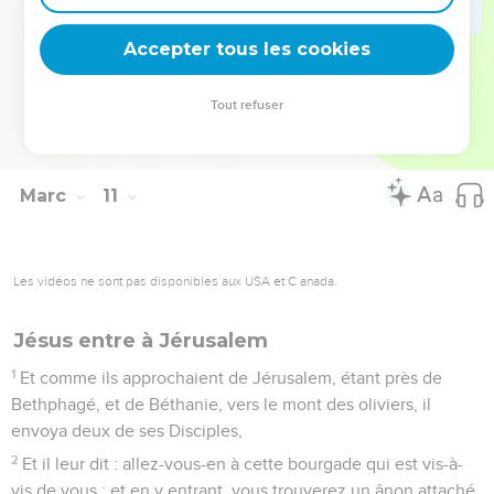
51
Et Jésus prenant la parole, lui dit : que veux-tu que je te
Accepter tous les cookies
fasse ? Et l'aveugle lui dit : Maître, que je recouvre la vue.
52
Et Jésus lui dit : Va, ta foi t'a sauvé.
Tout refuser
53
Et sur-le-champ il recouvra la vue, et il suivit Jésus par le
chemin.
Marc
11
Les vidéos ne sont pas disponibles aux USA et C anada.
Jésus entre à Jérusalem
1
Et comme ils approchaient de Jérusalem, étant près de
Bethphagé, et de Béthanie, vers le mont des oliviers, il
envoya deux de ses Disciples,
2
Et il leur dit : allez-vous-en à cette bourgade qui est vis-à-
vis de vous ; et en y entrant, vous trouverez un ânon attaché,