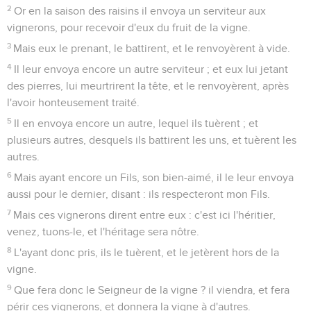
2
Or en la saison des raisins il envoya un serviteur aux
vignerons, pour recevoir d'eux du fruit de la vigne.
3
Mais eux le prenant, le battirent, et le renvoyèrent à vide.
4
Il leur envoya encore un autre serviteur ; et eux lui jetant
des pierres, lui meurtrirent la tête, et le renvoyèrent, après
l'avoir honteusement traité.
5
Il en envoya encore un autre, lequel ils tuèrent ; et
plusieurs autres, desquels ils battirent les uns, et tuèrent les
autres.
6
Mais ayant encore un Fils, son bien-aimé, il le leur envoya
aussi pour le dernier, disant : ils respecteront mon Fils.
7
Mais ces vignerons dirent entre eux : c'est ici l'héritier,
venez, tuons-le, et l'héritage sera nôtre.
8
L'ayant donc pris, ils le tuèrent, et le jetèrent hors de la
vigne.
9
Que fera donc le Seigneur de la vigne ? il viendra, et fera
périr ces vignerons, et donnera la vigne à d'autres.