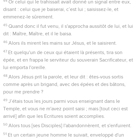
44
Or celui qui le trahissait avait donné un signal entre eux,
disant : celui que je baiserai, c’est lui ; saisissez-le, et
emmenez-le sûrement.
45
Quand donc il fut venu, il s'approcha aussitôt de lui, et lui
dit : Maître, Maître, et il le baisa.
46
Alors ils mirent les mains sur Jésus, et le saisirent.
47
Et quelqu'un de ceux qui étaient là présents, tira son
épée, et en frappa le serviteur du souverain Sacrificateur, et
lui emporta l'oreille.
48
Alors Jésus prit la parole, et leur dit : êtes-vous sortis
comme après un brigand, avec des épées et des bâtons,
pour me prendre ?
49
J’étais tous les jours parmi vous enseignant dans le
Temple, et vous ne m'avez point saisi ; mais [tout ceci est
arrivé] afin que les Ecritures soient accomplies.
50
Alors tous [ses Disciples] l'abandonnèrent, et s'enfuirent.
51
Et un certain jeune homme le suivait, enveloppé d'un