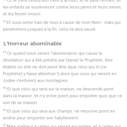
Or le frère livrera son frère à la mort, et le père l'enfant, et
les enfants se soulèveront contre leurs pères et leurs mères,
et les feront mourir.
13
Et vous serez haïs de tous à cause de mon Nom ; mais qui
persévérera jusques à la fin, celui-là sera sauvé.
L'Horreur abominable
14
Or quand vous verrez l'abomination qui cause la
désolation qui a été prédite par Daniel le Prophète, être
établie où elle ne doit point être (que celui qui lit [ce
Prophète] y fasse attention !) alors que ceux qui seront en
Judée s'enfuient aux montagnes.
15
Et que celui qui sera sur la maison, ne descende point
dans la maison, et n'y entre point pour emporter quoi que ce
soit de sa maison.
16
Et que celui qui sera aux champs, ne retourne point en
arrière pour emporter son habillement.
17
Mais malheur à celles qui seront enceintes, et à celles qui