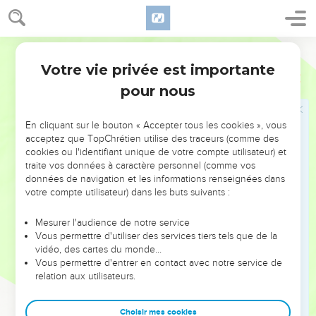
serviteur de tous.
45
Car aussi le Fils de l'homme n'est pas venu pour être servi,
Martin
mais pour servir, et pour donner sa vie en rançon pour
Votre vie privée est importante
plusieurs.
Marc
10
pour nous
Jésus guérit l'aveugle Bartimée
En cliquant sur le bouton « Accepter tous les cookies », vous
46
Puis ils arrivèrent à Jéricho ; et comme il partait de Jéricho
acceptez que TopChrétien utilise des traceurs (comme des
avec ses Disciples et une grande troupe, un aveugle,
cookies ou l'identifiant unique de votre compte utilisateur) et
[appelé] Bartimée, [c'est-à-dire], fils de Timée, était assis sur
traite vos données à caractère personnel (comme vos
le chemin, et mendiait.
données de navigation et les informations renseignées dans
votre compte utilisateur) dans les buts suivants :
47
Et ayant entendu que c'était Jésus le Nazarien, il se mit à
crier, et à dire : Jésus, Fils de David, aie pitié de moi.
Mesurer l'audience de notre service
Vous permettre d'utiliser des services tiers tels que de la
48
Et plusieurs le censuraient fortement, afin qu'il se tût ;
vidéo, des cartes du monde…
mais il criait encore plus fort : Fils de David, aie pitié de moi !
Vous permettre d'entrer en contact avec notre service de
49
Et Jésus s'étant arrêté, dit qu'on l'appelât. On l'appela
relation aux utilisateurs.
donc, en lui disant : prends courage, lève-toi, il t'appelle.
50
Choisir mes cookies
Et jetant bas son manteau, il se leva, et s'en vint à Jésus.