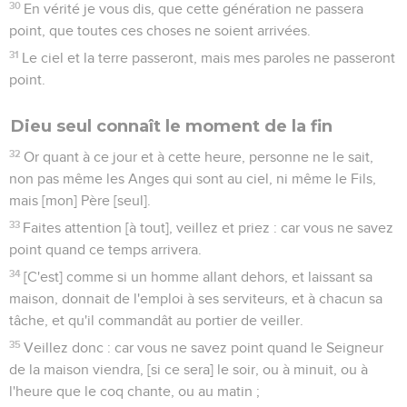
30
En vérité je vous dis, que cette génération ne passera
point, que toutes ces choses ne soient arrivées.
31
Le ciel et la terre passeront, mais mes paroles ne passeront
point.
Dieu seul connaît le moment de la fin
32
Or quant à ce jour et à cette heure, personne ne le sait,
non pas même les Anges qui sont au ciel, ni même le Fils,
mais [mon] Père [seul].
33
Faites attention [à tout], veillez et priez : car vous ne savez
point quand ce temps arrivera.
34
[C'est] comme si un homme allant dehors, et laissant sa
maison, donnait de l'emploi à ses serviteurs, et à chacun sa
tâche, et qu'il commandât au portier de veiller.
35
Veillez donc : car vous ne savez point quand le Seigneur
de la maison viendra, [si ce sera] le soir, ou à minuit, ou à
l'heure que le coq chante, ou au matin ;