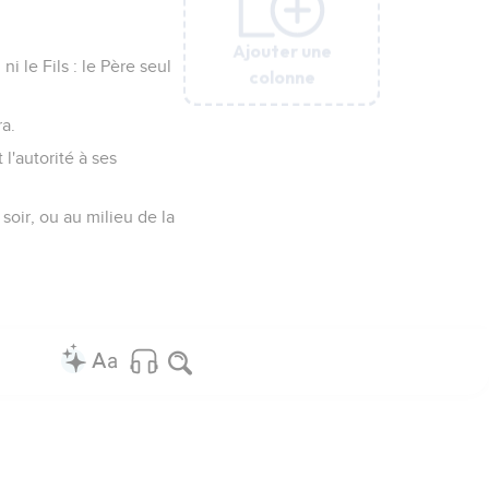
Ajouter une
Ajouter une
Ajouter une
Ajouter une
Ajouter une
i le Fils : le Père seul
colonne
colonne
colonne
colonne
colonne
ra.
l'autorité à ses
soir, ou au milieu de la