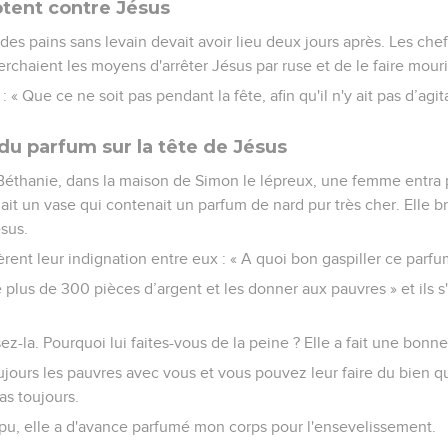
tent contre Jésus
des pains sans levain devait avoir lieu deux jours après. Les chef
herchaient les moyens d'arrêter Jésus par ruse et de le faire mouri
t : « Que ce ne soit pas pendant la fête, afin qu'il n'y ait pas d’agi
 parfum sur la tête de Jésus
éthanie, dans la maison de Simon le lépreux, une femme entra p
enait un vase qui contenait un parfum de nard pur très cher. Elle br
ésus.
ent leur indignation entre eux : « A quoi bon gaspiller ce parfu
 plus de 300 pièces d’argent et les donner aux pauvres » et ils s'i
sez-la. Pourquoi lui faites-vous de la peine ? Elle a fait une bonn
ujours les pauvres avec vous et vous pouvez leur faire du bien q
as toujours.
 a pu, elle a d'avance parfumé mon corps pour l'ensevelissement.