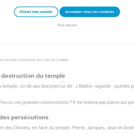
s disciples et leur dit : « Je vous le dis en vérité, cette pauvre
ans le tronc,
Accepter tous les cookies
Choisir mes cookies
eur superflu pour mettre dans le tronc, tandis qu’elle, elle a mis 
t ce qu'elle avait pour vivre. »
Tout refuser
ne sont pas disponibles aux USA et C anada.
 destruction du temple
 temple, un de ses disciples lui dit : « Maître, regarde : quelles p
Vois-tu ces grandes constructions ? Il ne restera pas pierre sur pier
des persécutions
mont des Oliviers, en face du temple. Pierre, Jacques, Jean et And