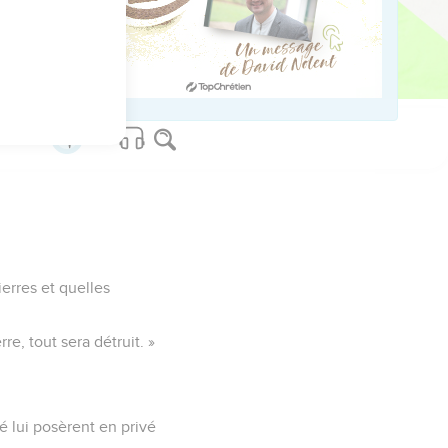
 veuve a donné plus que
de son nécessaire, tout
ierres et quelles
re, tout sera détruit. »
ré lui posèrent en privé