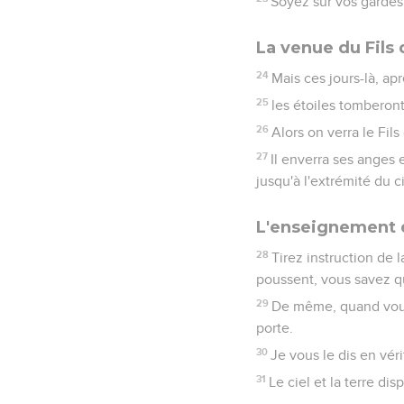
Soyez sur vos gardes 
La venue du Fils
24
Mais ces jours-là, ap
25
les étoiles tomberont
26
Alors on verra le Fi
27
Il enverra ses anges 
jusqu'à l'extrémité du ci
L'enseignement d
28
Tirez instruction de 
poussent, vous savez qu
29
De même, quand vous 
porte.
30
Je vous le dis en vér
31
Le ciel et la terre di