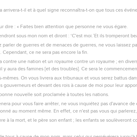
a arrivera-t-il et à quel signe reconnaîtra-t-on que tous ces évé
eur dire : « Faites bien attention que personne ne vous égare.
endront sous mon nom et diront : ‘C'est moi.’Et ils tromperont 
arler de guerres et de menaces de guerres, ne vous laissez pas e
. Cependant, ce ne sera pas encore la fin.
a contre une nation et un royaume contre un royaume ; en divers 
il y aura des famines [et des troubles]. Ce sera le commencemen
us-mêmes. On vous livrera aux tribunaux et vous serez battus dan
s gouverneurs et devant des rois à cause de moi pour leur appor
a bonne nouvelle soit proclamée à toutes les nations.
ra pour vous faire arrêter, ne vous inquiétez pas d'avance de 
donné au moment même. En effet, ce n'est pas vous qui parlerez, m
rère à la mort, et le père son enfant ; les enfants se soulèveront c
e tous à cause de mon nom, mais celui qui persévérera jusqu'à la