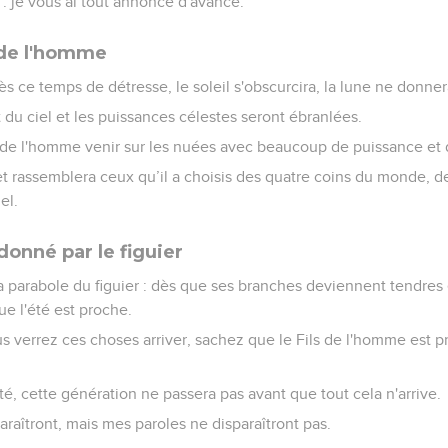
: je vous ai tout annoncé d'avance.
 de l'homme
rès ce temps de détresse, le soleil s'obscurcira, la lune ne donner
 du ciel et les puissances célestes seront ébranlées.
ls de l'homme venir sur les nuées avec beaucoup de puissance et 
et rassemblera ceux qu’il a choisis des quatre coins du monde, de 
el.
onné par le figuier
la parabole du figuier : dès que ses branches deviennent tendres 
e l'été est proche.
verrez ces choses arriver, sachez que le Fils de l'homme est pro
ité, cette génération ne passera pas avant que tout cela n'arrive.
sparaîtront, mais mes paroles ne disparaîtront pas.