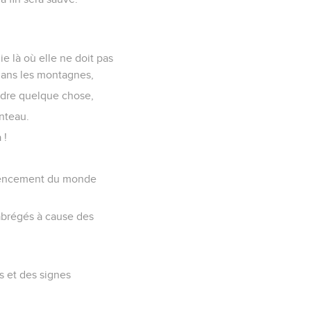
e là où elle ne doit pas
 dans les montagnes,
endre quelque chose,
nteau.
 !
commencement du monde
a abrégés à cause des
s et des signes