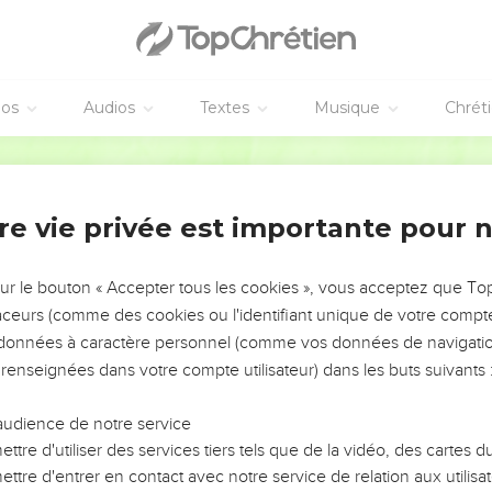
-même, animé par l'Esprit saint, a dit : Le Seigneur a dit à mon Sei
e j'aie fait de tes ennemis ton marchepied.’
e en garde contre les maîtres de la loi
éos
Audios
Textes
Musique
Chrét
lle Seigneur. Comment peut-il donc être son fils ? » Et une gran
Segond 21
on enseignement : « Attention aux spécialistes de la loi qui aimen
alués sur les places publiques !
re vie privée est importante pour 
ièges d'honneur dans les synagogues et les meilleures places dans
euves de leurs biens tout en faisant pour l'apparence de longues p
sur le bouton « Accepter tous les cookies », vous acceptez que T
traceurs (comme des cookies ou l'identifiant unique de votre compte 
s données à caractère personnel (comme vos données de navigatio
r une veuve pauvre
 renseignées dans votre compte utilisateur) dans les buts suivants 
-à-vis du tronc et regardait comment la foule y mettait de l'argen
audience de notre service
ttre d'utiliser des services tiers tels que de la vidéo, des cartes
t aussi ; elle y mit deux petites pièces, une toute petite somme.
ttre d'entrer en contact avec notre service de relation aux utilisat