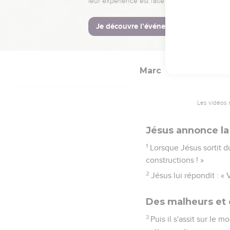
Alors Jésus appela se
tous ceux qui ont mis d
44
car tous ont pris de l
ce qu'elle possédait, tou
Marc
13
Les vidéos 
Jésus annonce la
1
Lorsque Jésus sortit du
constructions ! »
2
Jésus lui répondit : « 
Des malheurs et 
3
Puis il s'assit sur le 