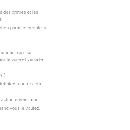
s des prêtres et les
r.
tation parmi le peuple. »
endant qu'il se
isa le vase et versa le
m ?
rritaient contre cette
e action envers moi.
uand vous le voulez,