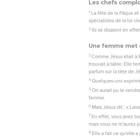
Les chefs complo
1
La fête de la Pâque et 
spécialistes de la loi c
2
Ils se disaient en effe
Une femme met du
3
Comme Jésus était à B
trouvait à table. Elle t
parfum sur la tête de J
4
Quelques-uns exprimèr
5
On aurait pu le vendre
femme.
6
Mais Jésus dit : « Lais
7
En effet, vous avez to
mais vous ne m'aurez p
8
Elle a fait ce qu'elle