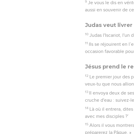
9
Je vous le dis en vér
aussi en souvenir de cet
Judas veut livrer
10
Judas l'Iscariot, l'un 
11
Ils se réjouirent en l
occasion favorable pour 
Jésus prend le re
12
Le premier jour des pa
veux-tu que nous allion
13
Il envoya deux de ses
cruche d'eau : suivez-le
14
Là où il entrera, dite
avec mes disciples ?’
15
Alors il vous montrer
préparerez la Pâque. »