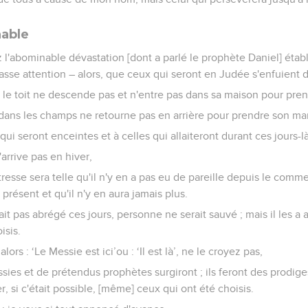
nable
 l'abominable dévastation [dont a parlé le prophète Daniel] établi
t fasse attention – alors, que ceux qui seront en Judée s'enfuient
r le toit ne descende pas et n'entre pas dans sa maison pour pr
a dans les champs ne retourne pas en arrière pour prendre son ma
i seront enceintes et à celles qui allaiteront durant ces jours-là
arrive pas en hiver,
détresse sera telle qu'il n'y en a pas eu de pareille depuis le 
présent et qu'il n'y en aura jamais plus.
vait pas abrégé ces jours, personne ne serait sauvé ; mais il les 
isis.
lors : ‘Le Messie est ici’ou : ‘Il est là’, ne le croyez pas,
ies et de prétendus prophètes surgiront ; ils feront des prodige
 si c'était possible, [même] ceux qui ont été choisis.