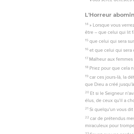
L'Horreur abomi
14
» Lorsque vous verrez
être – que celui qui li
15
que celui qui sera su
16
et que celui qui ser
17
Malheur aux femmes qu
18
Priez pour que cela n'
19
car ces jours-là, la 
que Dieu a créé jusqu'à 
20
Et si le Seigneur n'a
élus, de ceux qu'il a cho
21
Si quelqu'un vous dit a
22
car de prétendus mess
miraculeux pour tromper,
23