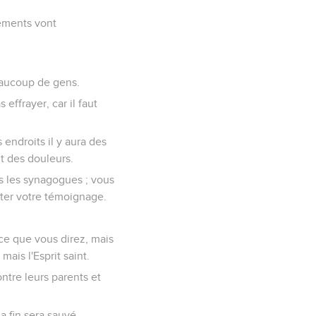
nements vont
beaucoup de gens.
ffrayer, car il faut
endroits il y aura des
t des douleurs.
s les synagogues ; vous
ter votre témoignage.
ce que vous direz, mais
ais l'Esprit saint.
ontre leurs parents et
 fin sera sauvé.