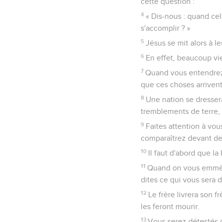
cette question :
4
« Dis-nous : quand cel
s'accomplir ? »
5
Jésus se mit alors à l
6
En effet, beaucoup vi
7
Quand vous entendrez p
que ces choses arrivent
8
Une nation se dresser
tremblements de terre, 
9
Faites attention à vo
comparaîtrez devant de
10
Il faut d'abord que l
11
Quand on vous emmène
dites ce qui vous sera 
12
Le frère livrera son f
les feront mourir.
13
Vous serez détestés d