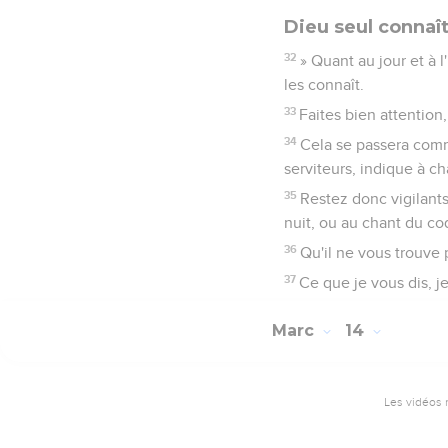
Dieu seul connaît
32
» Quant au jour et à 
les connaît.
33
Faites bien attention
34
Cela se passera comme
serviteurs, indique à ch
35
Restez donc vigilants
nuit, ou au chant du coq
36
Qu'il ne vous trouve 
37
Ce que je vous dis, je 
Marc
14
Les vidéos 