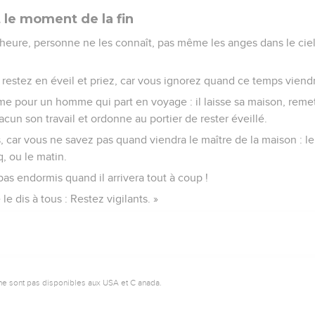
 le moment de la fin
l'heure, personne ne les connaît, pas même les anges dans le ciel n
, restez en éveil et priez, car vous ignorez quand ce temps viend
 pour un homme qui part en voyage : il laisse sa maison, remet 
acun son travail et ordonne au portier de rester éveillé.
, car vous ne savez pas quand viendra le maître de la maison : le 
, ou le matin.
pas endormis quand il arrivera tout à coup !
le dis à tous : Restez vigilants. »
ne sont pas disponibles aux USA et C anada.