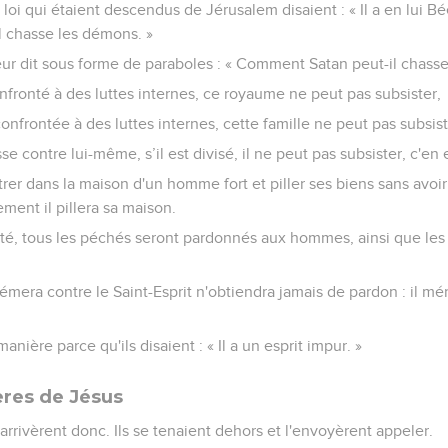
 loi qui étaient descendus de Jérusalem disaient : « Il a en lui Bée
l chasse les démons. »
eur dit sous forme de paraboles : « Comment Satan peut-il chasse
nfronté à des luttes internes, ce royaume ne peut pas subsister,
confrontée à des luttes internes, cette famille ne peut pas subsist
e contre lui-même, s’il est divisé, il ne peut pas subsister, c'en es
er dans la maison d'un homme fort et piller ses biens sans avoir
ment il pillera sa maison.
rité, tous les péchés seront pardonnés aux hommes, ainsi que les
hémera contre le Saint-Esprit n'obtiendra jamais de pardon : il 
anière parce qu'ils disaient : « Il a un esprit impur. »
ères de Jésus
arrivèrent donc. Ils se tenaient dehors et l'envoyèrent appeler.