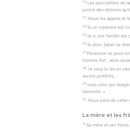
22
Les spécialistes de la
prince des démons qu'i
23
Jésus les appela et l
24
Si un royaume est co
25
et si une famille est 
26
Si donc Satan se dress
27
Personne ne peut entr
homme fort ; alors seule
28
Je vous le dis en vé
auront proférés,
29
mais celui qui blasp
éternelle. »
30
Jésus parla de cette m
La mère et les fr
31
Sa mère et ses frères 