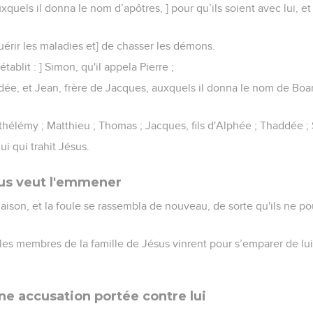
uxquels il donna le nom d’apôtres, ] pour qu’ils soient avec lui, e
uérir les maladies et] de chasser les démons.
établit : ] Simon, qu'il appela Pierre ;
dée, et Jean, frère de Jacques, auxquels il donna le nom de Boaner
rthélémy ; Matthieu ; Thomas ; Jacques, fils d'Alphée ; Thaddée ;
lui qui trahit Jésus.
sus veut l'emmener
 maison, et la foule se rassembla de nouveau, de sorte qu'ils ne
, les membres de la famille de Jésus vinrent pour s’emparer de lui, c
ne accusation portée contre lui