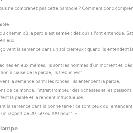
 « Vous ne comprenez pas cette parabole ? Comment donc compren
role.
 du chemin où la parole est semée : dès qu'ils l'ont entendue, Sat
 en eux.
oivent la semence dans un sol pierreux : quand ils entendent la 
e racines en eux-mêmes, ils sont les hommes d’un moment et, dès
ution à cause de la parole, ils trébuchent.
vent la semence parmi les ronces : ils entendent la parole,
ns de ce monde, l’attrait trompeur des richesses et les passions
fent la parole et la rendent infructueuse.
ent la semence dans la bonne terre : ce sont ceux qui entendent l
c un rapport de 30, 60 ou 100 pour 1. »
a lampe