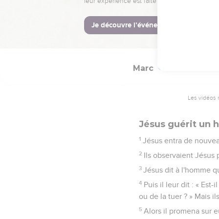
n'est permis qu'aux pr
27
Puis il leur dit : « L
28
de sorte que le Fils
Marc
3
Les vidéos 
Jésus guérit un 
1
Jésus entra de nouveau
2
Ils observaient Jésus po
3
Jésus dit à l'homme qui
4
Puis il leur dit : « Es
ou de la tuer ? » Mais il
5
Alors il promena sur e