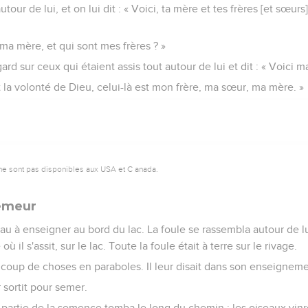
utour de lui, et on lui dit : « Voici, ta mère et tes frères [et sœur
t ma mère, et qui sont mes frères ? »
ard sur ceux qui étaient assis tout autour de lui et dit : « Voici 
it la volonté de Dieu, celui-là est mon frère, ma sœur, ma mère. »
ne sont pas disponibles aux USA et C anada.
semeur
u à enseigner au bord du lac. La foule se rassembla autour de lu
il s'assit, sur le lac. Toute la foule était à terre sur le rivage.
ucoup de choses en paraboles. Il leur disait dans son enseigneme
 sortit pour semer.
partie de la semence tomba le long du chemin ; les oiseaux vinr