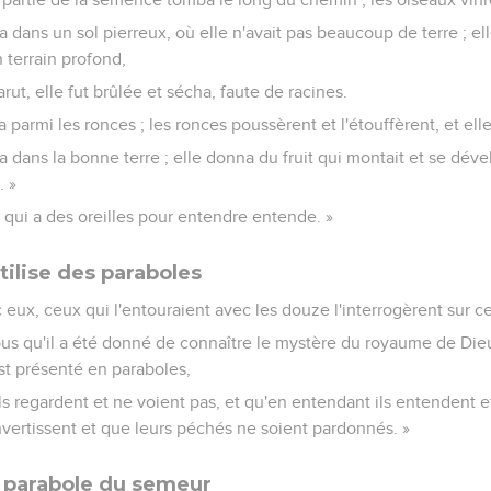
 dans un sol pierreux, où elle n'avait pas beaucoup de terre ; ell
 terrain profond,
rut, elle fut brûlée et sécha, faute de racines.
 parmi les ronces ; les ronces poussèrent et l'étouffèrent, et ell
 dans la bonne terre ; elle donna du fruit qui montait et se déve
. »
ui qui a des oreilles pour entendre entende. »
tilise des paraboles
c eux, ceux qui l'entouraient avec les douze l'interrogèrent sur c
à vous qu'il a été donné de connaître le mystère du royaume de Di
est présenté en paraboles,
ils regardent et ne voient pas, et qu'en entendant ils entendent
nvertissent et que leurs péchés ne soient pardonnés. »
a parabole du semeur