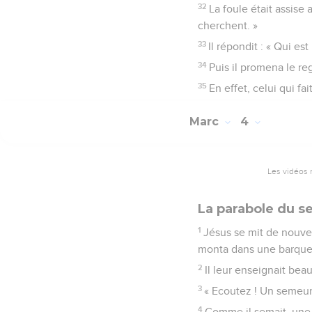
32
La foule était assise a
cherchent. »
33
Il répondit : « Qui es
34
Puis il promena le reg
35
En effet, celui qui fa
Marc
4
Les vidéos 
La parabole du 
1
Jésus se mit de nouvea
monta dans une barque où 
2
Il leur enseignait bea
3
« Ecoutez ! Un semeur
4
Comme il semait, une 