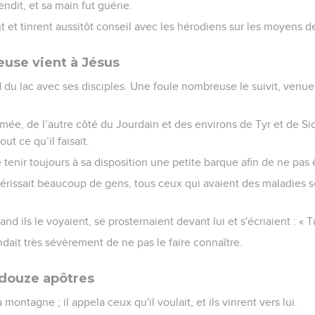
tendit, et sa main fut guérie.
nt et tinrent aussitôt conseil avec les hérodiens sur les moyens de
use vient à Jésus
d du lac avec ses disciples. Une foule nombreuse le suivit, venue 
mée, de l’autre côté du Jourdain et des environs de Tyr et de Sid
out ce qu’il faisait.
de tenir toujours à sa disposition une petite barque afin de ne pas 
érissait beaucoup de gens, tous ceux qui avaient des maladies se 
nd ils le voyaient, se prosternaient devant lui et s'écriaient : « T
dait très sévèrement de ne pas le faire connaître.
 douze apôtres
 montagne ; il appela ceux qu'il voulait, et ils vinrent vers lui.