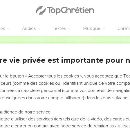
et les pharisiens jeûnaient. Ils vinrent dire à Jésus : « Pourquoi 
ent-ils, tandis que tes disciples ne jeûnent pas ? »
 « Les invités à la noce peuvent-ils jeûner pendant que le marié e
est avec eux, ils ne peuvent pas jeûner.
éos
Audios
Textes
Musique
Chrét
 le marié leur sera enlevé, et alors ils jeûneront durant ces jours
morceau de tissu neuf sur un vieil habit, sinon la pièce neuve a
Segond 21
échirure devient pire.
 vin nouveau dans de vieilles outres, sinon les outres éclatent, 
re vie privée est importante pour 
ais [il faut mettre] le vin nouveau dans des outres neuves. »
sur le bouton « Accepter tous les cookies », vous acceptez que T
t
traceurs (comme des cookies ou l'identifiant unique de votre compte 
sus traversait des champs de blé. Tout en marchant, ses disciple
s données à caractère personnel (comme vos données de navigatio
 renseignées dans votre compte utilisateur) dans les buts suivants 
rent : « Regarde ! Pourquoi font-ils ce qui n'est pas permis pendant
audience de notre service
« N'avez-vous jamais lu ce qu’a fait David, lorsqu'il a été dans le 
ttre d'utiliser des services tiers tels que de la vidéo, des cartes
nons ?
ttre d'entrer en contact avec notre service de relation aux utilisat
maison de Dieu, à l’époque du grand-prêtre Abiathar, a mangé les 