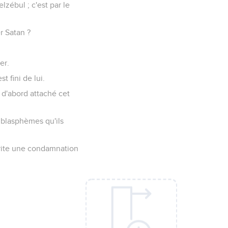
lzébul ; c'est par le
r Satan ?
er.
t fini de lui.
 d'abord attaché cet
 blasphèmes qu'ils
mérite une condamnation