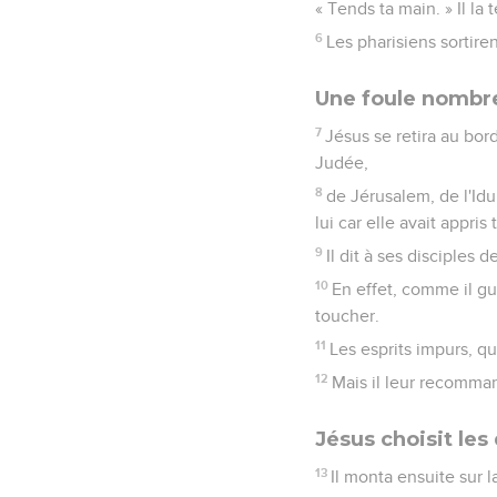
« Tends ta main. » Il la 
6
Les pharisiens sortire
Une foule nombre
7
Jésus se retira au bor
Judée,
8
de Jérusalem, de l'Idu
lui car elle avait appris t
9
Il dit à ses disciples 
10
En effet, comme il gu
toucher.
11
Les esprits impurs, qua
12
Mais il leur recomman
Jésus choisit les
13
Il monta ensuite sur la