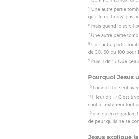
5
Une autre partie tomba
qu'elle ne trouva pas un
6
mais quand le soleil pa
7
Une autre partie tomba
8
Une autre partie tomba
de 30, 60 ou 100 pour 1
9
Puis il dit : « Que cel
Pourquoi Jésus u
10
Lorsqu'il fut seul ave
11
Il leur dit : « C'est 
sont à l’extérieur tout 
12
afin qu'en regardant 
de peur qu'ils ne se co
Jésus explique l