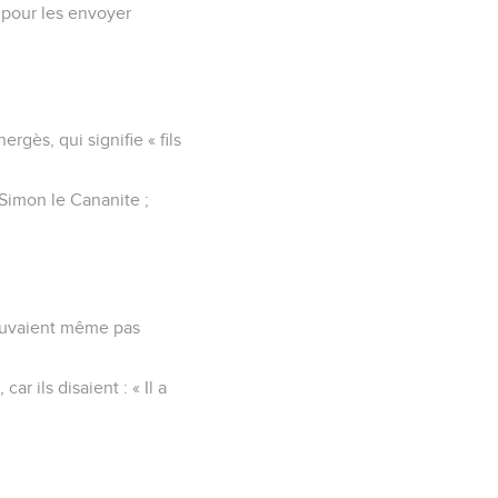
t pour les envoyer
gès, qui signifie « fils
 Simon le Cananite ;
 pouvaient même pas
ar ils disaient : « Il a