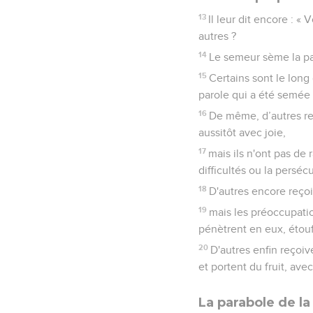
13
Il leur dit encore :
autres ?
14
Le semeur sème la pa
15
Certains sont le long
parole qui a été semée
16
De même, d’autres reç
aussitôt avec joie,
17
mais ils n'ont pas d
difficultés ou la perséc
18
D'autres encore reçoi
19
mais les préoccupatio
pénètrent en eux, étouf
20
D'autres enfin reçoiv
et portent du fruit, ave
La parabole de l