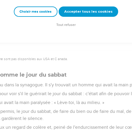
êtres de manger et en a même donné à ses compagnons ! »
Accepter tous les cookies
Choisir mes cookies
e sabbat a été fait pour l'homme, et non l'homme pour le sabbat,
 de l'homme est le Seigneur même du sabbat. »
Tout refuser
ne sont pas disponibles aux USA et C anada.
homme le jour du sabbat
 dans la synagogue. Il s'y trouvait un homme qui avait la main 
ur voir s'il le guérirait le jour du sabbat : c'était afin de pouvoir 
 avait la main paralysée : « Lève-toi, là au milieu. »
t-il permis, le jour du sabbat, de faire du bien ou de faire du mal,
s gardèrent le silence.
ux un regard de colère et, peiné de l'endurcissement de leur cœur