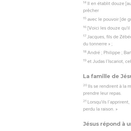
14
Il en établit douze [a
prêcher
15
avec le pouvoir [de g
16
[Voici les douze qu'il 
17
Jacques, fils de Zébé
du tonnerre » ;
18
André ; Philippe ; Ba
19
et Judas l’Iscariot, ce
La famille de Jé
20
Ils se rendirent à la
prendre leur repas.
21
Lorsqu'ils l’apprirent
perdu la raison. »
Jésus répond à u