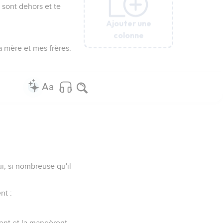
s] sont dehors et te
Ajouter une
Ajouter une
Ajouter une
Ajouter une
Ajouter une
colonne
colonne
colonne
colonne
colonne
ma mère et mes frères.
i, si nombreuse qu'il
nt :
ent et la mangèrent.