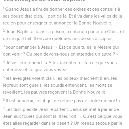
1
Quand Jésus a fini de donner ces ordres et ces conseils à
ses douze disciples, il part de là. Et il va dans les villes de la
région pour enseigner et annoncer la Bonne Nouvelle.
2
Jean-Baptiste, dans sa prison, a entendu parler du Christ et
de ce qu’il fait. Il envoie quelques-uns de ses disciples,
3
pour demander à Jésus : « Est-ce que tu es le Messie qui
doit venir ? Ou bien devons-nous en attendre un autre ? »
4
Jésus leur répond : « Allez raconter à Jean ce que vous
entendez et ce que vous voyez :
5
les aveugles voient clair, les boiteux marchent bien, les
lépreux sont guéris, les sourds entendent, les morts se
réveillent, les pauvres reçoivent la Bonne Nouvelle.
6
Il est heureux, celui qui ne refuse pas de croire en moi ! »
7
Les disciples de Jean repartent. Jésus se met à parler de
Jean aux foules qui sont là. Il leur dit : « Qu’est-ce que vous
êtes allés regarder dans le désert ? Un roseau secoué par le