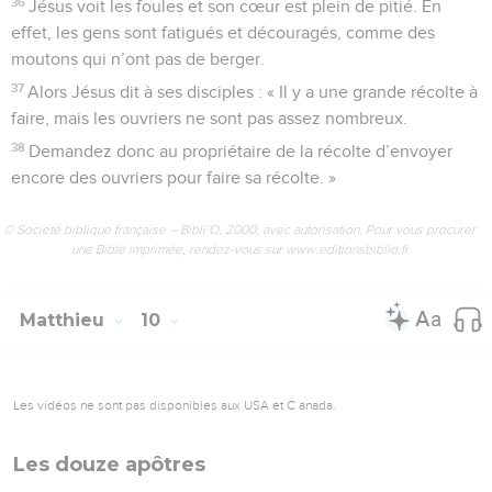
36
Jésus voit les foules et son cœur est plein de pitié. En
effet, les gens sont fatigués et découragés, comme des
moutons qui n’ont pas de berger.
37
Alors Jésus dit à ses disciples : « Il y a une grande récolte à
faire, mais les ouvriers ne sont pas assez nombreux.
38
Demandez donc au propriétaire de la récolte d’envoyer
encore des ouvriers pour faire sa récolte. »
© Société biblique française – Bibli’O, 2000, avec autorisation. Pour vous procurer
une Bible imprimée, rendez-vous sur www.editionsbiblio.fr
Matthieu
10
Les vidéos ne sont pas disponibles aux USA et C anada.
Les douze apôtres