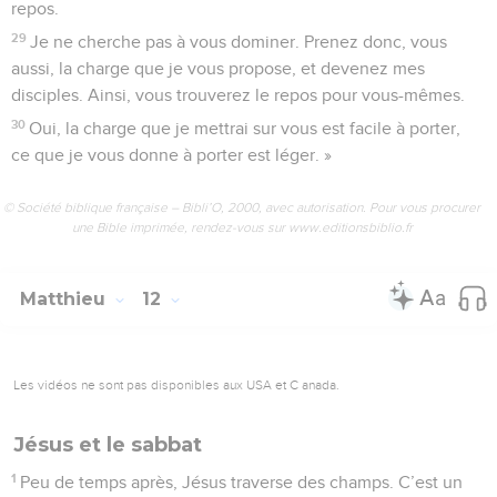
repos.
29
Je ne cherche pas à vous dominer. Prenez donc, vous
aussi, la charge que je vous propose, et devenez mes
disciples. Ainsi, vous trouverez le repos pour vous-mêmes.
30
Oui, la charge que je mettrai sur vous est facile à porter,
ce que je vous donne à porter est léger. »
© Société biblique française – Bibli’O, 2000, avec autorisation. Pour vous procurer
une Bible imprimée, rendez-vous sur www.editionsbiblio.fr
Matthieu
12
Les vidéos ne sont pas disponibles aux USA et C anada.
Jésus et le sabbat
1
Peu de temps après, Jésus traverse des champs. C’est un