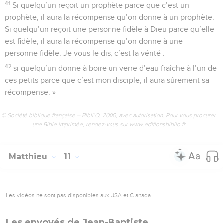
41
Si quelqu’un reçoit un prophète parce que c’est un
prophète, il aura la récompense qu’on donne à un prophète.
Si quelqu’un reçoit une personne fidèle à Dieu parce qu’elle
est fidèle, il aura la récompense qu’on donne à une
personne fidèle. Je vous le dis, c’est la vérité :
42
si quelqu’un donne à boire un verre d’eau fraîche à l’un de
ces petits parce que c’est mon disciple, il aura sûrement sa
récompense. »
© Société biblique française – Bibli’O, 2000, avec autorisation. Pour vous procurer
une Bible imprimée, rendez-vous sur www.editionsbiblio.fr
Matthieu
11
Les vidéos ne sont pas disponibles aux USA et C anada.
Les envoyés de Jean-Baptiste