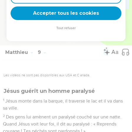
rencontre de Jésus. Quand ils le voient, ils le supplient en
Accepter tous les cookies
disant : « Quitte notre pays ! »
© Société biblique française – Bibli’O, 2000, avec autorisation. Pour vous procurer
Tout refuser
une Bible imprimée, rendez-vous sur www.editionsbiblio.fr
Matthieu
9
Les vidéos ne sont pas disponibles aux USA et C anada.
Jésus guérit un homme paralysé
1
Jésus monte dans la barque, il traverse le lac et il va dans
sa ville.
2
Des gens lui amènent un paralysé couché sur une natte.
Quand Jésus voit leur foi, il dit au paralysé : « Reprends
courage ! Tes péchés sont pardonnés ! »