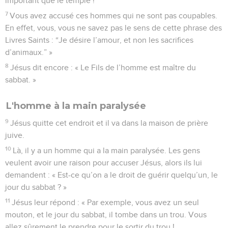
important que le temple !
7
Vous avez accusé ces hommes qui ne sont pas coupables.
En effet, vous, vous ne savez pas le sens de cette phrase des
Livres Saints : “Je désire l’amour, et non les sacrifices
d’animaux.” »
8
Jésus dit encore : « Le Fils de l’homme est maître du
sabbat. »
L'homme à la main paralysée
9
Jésus quitte cet endroit et il va dans la maison de prière
juive.
10
Là, il y a un homme qui a la main paralysée. Les gens
veulent avoir une raison pour accuser Jésus, alors ils lui
demandent : « Est-ce qu’on a le droit de guérir quelqu’un, le
jour du sabbat ? »
11
Jésus leur répond : « Par exemple, vous avez un seul
mouton, et le jour du sabbat, il tombe dans un trou. Vous
allez sûrement le prendre pour le sortir du trou !