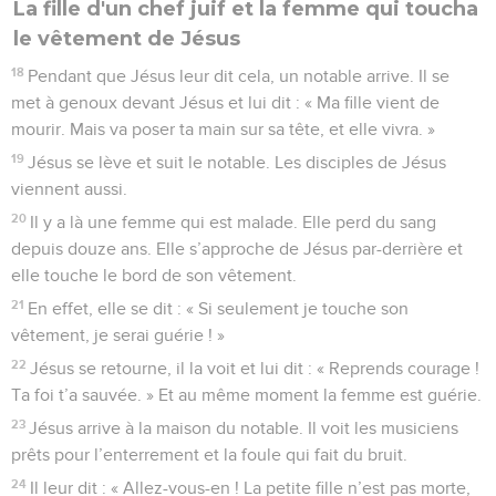
La fille d'un chef juif et la femme qui toucha
le vêtement de Jésus
18
Pendant que Jésus leur dit cela, un notable arrive. Il se
met à genoux devant Jésus et lui dit : « Ma fille vient de
mourir. Mais va poser ta main sur sa tête, et elle vivra. »
19
Jésus se lève et suit le notable. Les disciples de Jésus
viennent aussi.
20
Il y a là une femme qui est malade. Elle perd du sang
depuis douze ans. Elle s’approche de Jésus par-derrière et
elle touche le bord de son vêtement.
21
En effet, elle se dit : « Si seulement je touche son
vêtement, je serai guérie ! »
22
Jésus se retourne, il la voit et lui dit : « Reprends courage !
Ta foi t’a sauvée. » Et au même moment la femme est guérie.
23
Jésus arrive à la maison du notable. Il voit les musiciens
prêts pour l’enterrement et la foule qui fait du bruit.
24
Il leur dit : « Allez-vous-en ! La petite fille n’est pas morte,