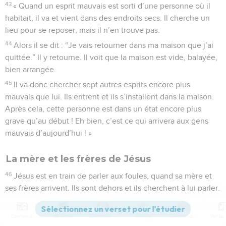
43
« Quand un esprit mauvais est sorti d’une personne où il
habitait, il va et vient dans des endroits secs. Il cherche un
lieu pour se reposer, mais il n’en trouve pas.
44
Alors il se dit : “Je vais retourner dans ma maison que j’ai
quittée.” Il y retourne. Il voit que la maison est vide, balayée,
bien arrangée.
45
Il va donc chercher sept autres esprits encore plus
mauvais que lui. Ils entrent et ils s’installent dans la maison.
Après cela, cette personne est dans un état encore plus
grave qu’au début ! Eh bien, c’est ce qui arrivera aux gens
mauvais d’aujourd’hui ! »
La mère et les frères de Jésus
46
Jésus est en train de parler aux foules, quand sa mère et
ses frères arrivent. Ils sont dehors et ils cherchent à lui parler.
47
Quelqu’un dit à Jésus : « Regarde ! Ta mère et tes frères
sont là, dehors. Ils cherchent à te parler. »
Contenus
Versions
Commentaires
Strong
Dictionnaire