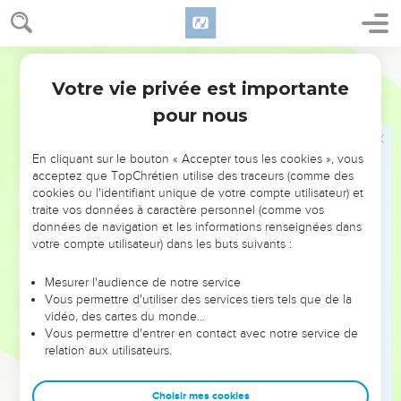
viennent à sa rencontre. Ils ont des esprits mauvais en eux.
Ils sont très dangereux, et personne n’ose passer par ce
chemin.
Parole de Vie
29
Ils se mettent à crier : « Fils de Dieu, qu’est-ce que tu nous
Votre vie privée est importante
Matthieu
8
veux ? Est-ce que tu es venu ici pour nous punir avant le
pour nous
moment fixé par Dieu ? »
30
Un peu plus loin, il y a un grand troupeau de cochons, en
En cliquant sur le bouton « Accepter tous les cookies », vous
train de chercher leur nourriture.
acceptez que TopChrétien utilise des traceurs (comme des
31
Les esprits mauvais supplient Jésus en disant : « Si tu veux
cookies ou l'identifiant unique de votre compte utilisateur) et
traite vos données à caractère personnel (comme vos
nous chasser, envoie-nous dans ce troupeau de cochons ! »
données de navigation et les informations renseignées dans
32
Jésus leur dit : « Allez-y ! » Les esprits mauvais sortent des
votre compte utilisateur) dans les buts suivants :
deux hommes et ils entrent dans les cochons. Alors tout le
troupeau se précipite du haut de la pente dans le lac, et les
Mesurer l'audience de notre service
Vous permettre d'utiliser des services tiers tels que de la
cochons se noient.
vidéo, des cartes du monde…
33
Les gardiens du troupeau partent en courant. Ils vont à la
Vous permettre d'entrer en contact avec notre service de
relation aux utilisateurs.
ville. Ils racontent tout ce qui s’est passé et ce qui est arrivé
aux deux hommes.
Choisir mes cookies
34
Tous les habitants de la ville sortent pour aller à la