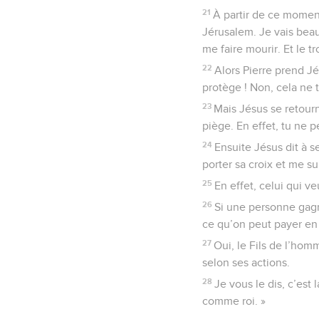
21
À partir de ce moment
Jérusalem. Je vais beauc
me faire mourir. Et le tr
22
Alors Pierre prend Jés
protège ! Non, cela ne t’
23
Mais Jésus se retourne
piège. En effet, tu ne
24
Ensuite Jésus dit à se
porter sa croix et me su
25
En effet, celui qui ve
26
Si une personne gagne
ce qu’on peut payer en
27
Oui, le Fils de l’hom
selon ses actions.
28
Je vous le dis, c’est
comme roi. »