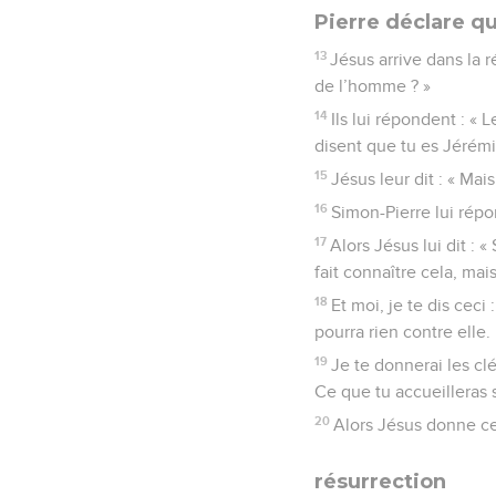
Pierre déclare qu
13
Jésus arrive dans la r
de l’homme ? »
14
Ils lui répondent : « 
disent que tu es Jérémi
15
Jésus leur dit : « Mai
16
Simon-Pierre lui répon
17
Alors Jésus lui dit : 
fait connaître cela, mai
18
Et moi, je te dis ceci
pourra rien contre elle.
19
Je te donnerai les cl
Ce que tu accueilleras s
20
Alors Jésus donne cet
résurrection