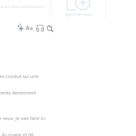
us sur www.editionsbiblio.fr
Ajouter une
Ajouter une
Ajouter une
Ajouter une
Ajouter une
colonne
colonne
colonne
colonne
colonne
les conduit sur une
ements deviennent
veux, je vais faire ici
 du nuage et dit :