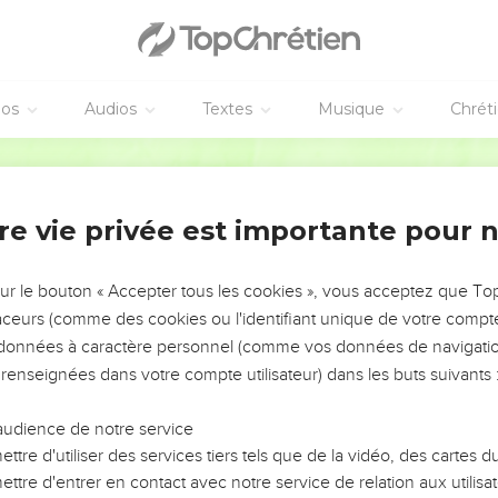
tonnées : en effet, elles voient les muets qui parlent, les infirmes
n et les aveugles qui voient clair. Et elles disent : « Gloire au Die
atre mille hommes
éos
Audios
Textes
Musique
Chrét
iples et leur dit : « J’ai pitié de cette foule. Depuis trois jours dé
Parole de Vie
. Je ne veux pas leur demander de rentrer chez eux sans manger. 
r leur chemin ! »
re vie privée est importante pour 
ent : « Dans cet endroit désert, où pouvons-nous trouver des pains
« Vous avez combien de pains ? » Ils lui répondent : « Sept. Et 
sur le bouton « Accepter tous les cookies », vous acceptez que T
s. »
traceurs (comme des cookies ou l'identifiant unique de votre compte 
s données à caractère personnel (comme vos données de navigatio
oule de s’asseoir par terre.
 renseignées dans votre compte utilisateur) dans les buts suivants 
s et les poissons, il remercie Dieu, il les partage et les donne aux
ux foules.
audience de notre service
u’ils veulent. On emporte les morceaux qui restent : cela rempli
ttre d'utiliser des services tiers tels que de la vidéo, des cartes
qui ont mangé, sans compter les femmes et les enfants !
ttre d'entrer en contact avec notre service de relation aux utilisat