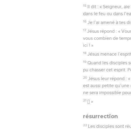
15
Il dit : « Seigneur, a
dans le feu ou dans l’e
16
Je l’ai amené à tes di
17
Jésus répond : « Vous,
vous combien de temps
ici ! »
18
Jésus menace l’esprit
19
Quand les disciples so
pu chasser cet esprit. 
20
Jésus leur répond : « 
est aussi petite qu’une 
ne sera impossible pou
21
[] »
résurrection
22
Les disciples sont ré