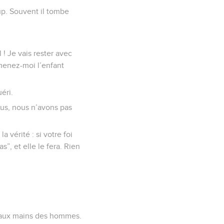
coup. Souvent il tombe
 ! Je vais rester avec
menez-moi l’enfant
éri.
nous, nous n’avons pas
 vérité : si votre foi
s”, et elle le fera. Rien
ré aux mains des hommes.