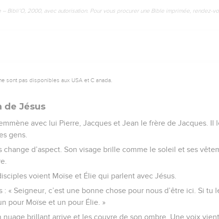
e – Bibli’O, 2000, avec autorisation. Pour vous procurer une Bible imprimée, rendez-vo
ne sont pas disponibles aux USA et C anada.
n de Jésus
 emmène avec lui Pierre, Jacques et Jean le frère de Jacques. Il 
es gens.
s change d’aspect. Son visage brille comme le soleil et ses vêt
e.
disciples voient Moïse et Élie qui parlent avec Jésus.
s : « Seigneur, c’est une bonne chose pour nous d’être ici. Si tu le 
 un pour Moïse et un pour Élie. »
n nuage brillant arrive et les couvre de son ombre. Une voix vient