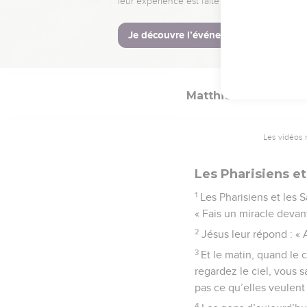
39
Ensuite, Jésus renvoi
© Société biblique français
Matthieu
16
Les vidéos 
Les Pharisiens e
1
Les Pharisiens et les 
« Fais un miracle devan
2
Jésus leur répond : « A
3
Et le matin, quand le 
regardez le ciel, vous 
pas ce qu’elles veulent
4