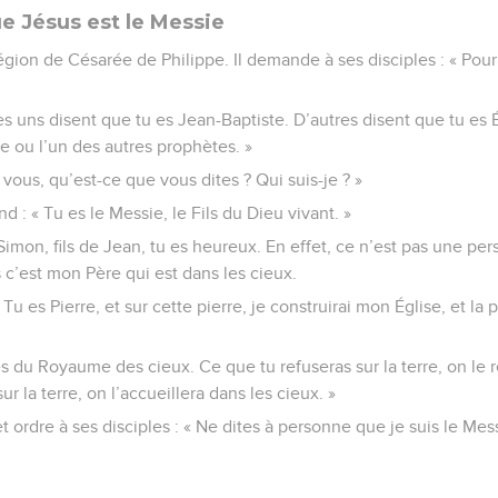
e Jésus est le Messie
égion de Césarée de Philippe. Il demande à ses disciples : « Pour 
Les uns disent que tu es Jean-Baptiste. D’autres disent que tu es 
e ou l’un des autres prophètes. »
s vous, qu’est-ce que vous dites ? Qui suis-je ? »
d : « Tu es le Messie, le Fils du Dieu vivant. »
« Simon, fils de Jean, tu es heureux. En effet, ce n’est pas une p
s c’est mon Père qui est dans les cieux.
 : Tu es Pierre, et sur cette pierre, je construirai mon Église, et l
és du Royaume des cieux. Ce que tu refuseras sur la terre, on le r
ur la terre, on l’accueillera dans les cieux. »
 ordre à ses disciples : « Ne dites à personne que je suis le Mess