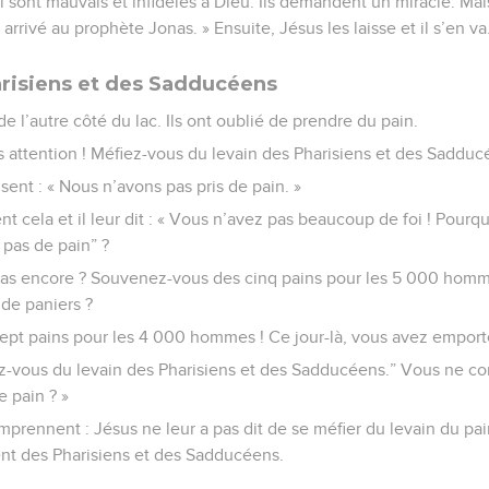
 sont mauvais et infidèles à Dieu. Ils demandent un miracle. Mai
 arrivé au prophète Jonas. » Ensuite, Jésus les laisse et il s’en va
arisiens et des Sadducéens
de l’autre côté du lac. Ils ont oublié de prendre du pain.
tes attention ! Méfiez-vous du levain des Pharisiens et des Sadduc
nsent : « Nous n’avons pas pris de pain. »
ent cela et il leur dit : « Vous n’avez pas beaucoup de foi ! Pour
 pas de pain” ?
s encore ? Souvenez-vous des cinq pains pour les 5 000 hommes
de paniers ?
pt pains pour les 4 000 hommes ! Ce jour-là, vous avez emport
fiez-vous du levain des Pharisiens et des Sadducéens.” Vous ne 
e pain ? »
omprennent : Jésus ne leur a pas dit de se méfier du levain du pai
nt des Pharisiens et des Sadducéens.