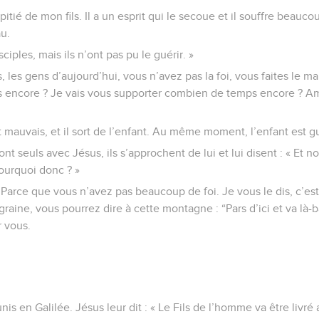
ie pitié de mon fils. Il a un esprit qui le secoue et il souffre beau
au.
sciples, mais ils n’ont pas pu le guérir. »
 les gens d’aujourd’hui, vous n’avez pas la foi, vous faites le mal
 encore ? Je vais vous supporter combien de temps encore ? A
 mauvais, et il sort de l’enfant. Au même moment, l’enfant est gu
nt seuls avec Jésus, ils s’approchent de lui et lui disent : « Et 
Pourquoi donc ? »
Parce que vous n’avez pas beaucoup de foi. Je vous le dis, c’est la
graine, vous pourrez dire à cette montagne : “Pars d’ici et va là-ba
r vous.
unis en Galilée. Jésus leur dit : « Le Fils de l’homme va être liv