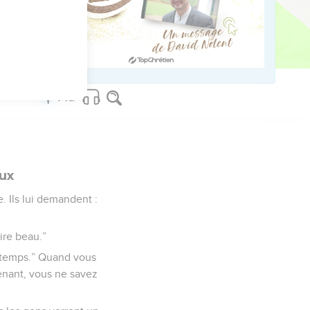
Magadan.
us sur www.editionsbiblio.fr
ux
. Ils lui demandent :
aire beau.”
is temps.” Quand vous
tenant, vous ne savez