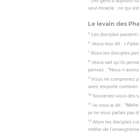
Les gens d’aujourd’hui
seul miracle : ce qui est
Le levain des Ph
5
Les disciples passent 
6
Jésus leur dit : « Fai
7
Alors les disciples pe
8
Jésus sait qu’ils pens
pensez : “Nous n’avons
9
Vous ne comprenez pa
avez emporté combien 
10
Souvenez-vous des se
11
Je vous ai dit : “Mé
je ne vous parlais pas d
12
Alors les disciples c
méfier de l’enseigneme