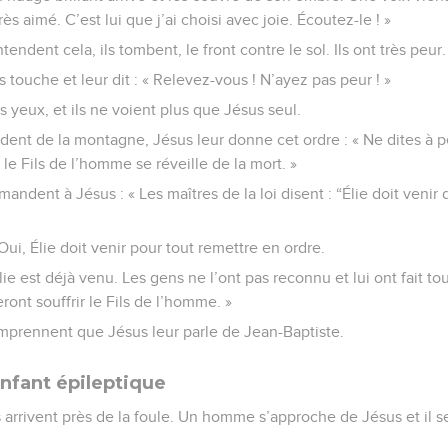
rès aimé. C’est lui que j’ai choisi avec joie. Écoutez-le ! »
endent cela, ils tombent, le front contre le sol. Ils ont très peur.
s touche et leur dit : « Relevez-vous ! N’ayez pas peur ! »
es yeux, et ils ne voient plus que Jésus seul.
dent de la montagne, Jésus leur donne cet ordre : « Ne dites à
le Fils de l’homme se réveille de la mort. »
mandent à Jésus : « Les maîtres de la loi disent : “Élie doit venir
Oui, Élie doit venir pour tout remettre en ordre.
Élie est déjà venu. Les gens ne l’ont pas reconnu et lui ont fait tou
ront souffrir le Fils de l’homme. »
omprennent que Jésus leur parle de Jean-Baptiste.
enfant épileptique
s arrivent près de la foule. Un homme s’approche de Jésus et il