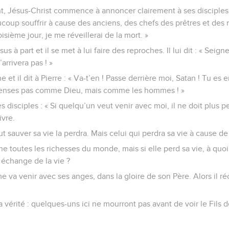
, Jésus-Christ commence à annoncer clairement à ses disciples : «
oup souffrir à cause des anciens, des chefs des prêtres et des maî
oisième jour, je me réveillerai de la mort. »
us à part et il se met à lui faire des reproches. Il lui dit : « Seig
arrivera pas ! »
 et il dit à Pierre : « Va-t’en ! Passe derrière moi, Satan ! Tu es
 penses pas comme Dieu, mais comme les hommes ! »
s disciples : « Si quelqu’un veut venir avec moi, il ne doit plus p
ivre.
ut sauver sa vie la perdra. Mais celui qui perdra sa vie à cause de
 toutes les richesses du monde, mais si elle perd sa vie, à quoi c
 échange de la vie ?
me va venir avec ses anges, dans la gloire de son Père. Alors il
 la vérité : quelques-uns ici ne mourront pas avant de voir le Fils