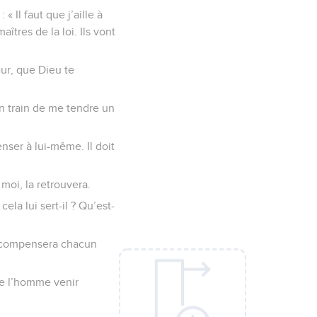
 Il faut que j’aille à
tres de la loi. Ils vont
neur, que Dieu te
 en train de me tendre un
enser à lui-même. Il doit
 moi, la retrouvera.
ela lui sert-il ? Qu’est-
 récompensera chacun
 de l’homme venir