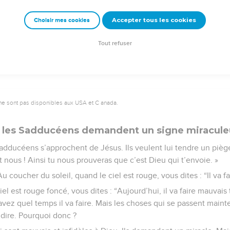
e les foules. Il monte dans la barque et il va dans la région de 
Accepter tous les cookies
Choisir mes cookies
e – Bibli’O, 2000, avec autorisation. Pour vous procurer une Bible imprimée, rendez-vo
Tout refuser
ne sont pas disponibles aux USA et C anada.
t les Sadducéens demandent un signe miracule
Sadducéens s’approchent de Jésus. Ils veulent lui tendre un piège
t nous ! Ainsi tu nous prouveras que c’est Dieu qui t’envoie. »
u coucher du soleil, quand le ciel est rouge, vous dites : “Il va f
ciel est rouge foncé, vous dites : “Aujourd’hui, il va faire mauva
savez quel temps il va faire. Mais les choses qui se passent main
 dire. Pourquoi donc ?