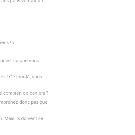
s les gens verront un
.
éens ! »
quoi est-ce que vous
 ! Ce jour-là, vous
é combien de paniers ?
comprenez donc pas que
n. Mais ils doivent se