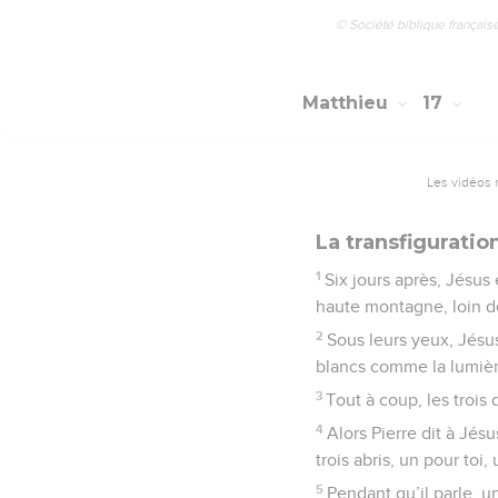
© Société biblique français
Matthieu
17
Les vidéos 
La transfiguratio
1
Six jours après, Jésus
haute montagne, loin d
2
Sous leurs yeux, Jésu
blancs comme la lumièr
3
Tout à coup, les trois 
4
Alors Pierre dit à Jésu
trois abris, un pour toi,
5
Pendant qu’il parle, u