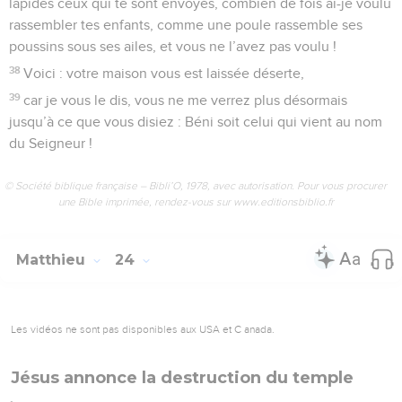
lapides ceux qui te sont envoyés, combien de fois ai-je voulu
rassembler tes enfants, comme une poule rassemble ses
poussins sous ses ailes, et vous ne l’avez pas voulu !
38
Voici : votre maison vous est laissée déserte,
39
car je vous le dis, vous ne me verrez plus désormais
jusqu’à ce que vous disiez : Béni soit celui qui vient au nom
du Seigneur !
© Société biblique française – Bibli’O, 1978, avec autorisation. Pour vous procurer
une Bible imprimée, rendez-vous sur www.editionsbiblio.fr
Matthieu
24
Les vidéos ne sont pas disponibles aux USA et C anada.
Jésus annonce la destruction du temple