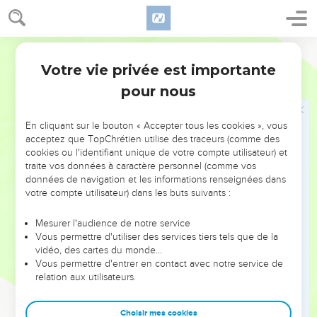
esclave.
28
C’est ainsi que le Fils de l’homme est venu, non pour être
Segond 1978 (Colombe)
servi, mais pour servir et donner sa vie en rançon pour
beaucoup.
Votre vie privée est importante
Matthieu
20
pour nous
Jésus guérit deux aveugles
29
Lorsqu’ils sortirent de Jéricho, une grande foule suivit
En cliquant sur le bouton « Accepter tous les cookies », vous
acceptez que TopChrétien utilise des traceurs (comme des
Jésus.
cookies ou l'identifiant unique de votre compte utilisateur) et
30
Or, deux aveugles assis au bord du chemin entendirent
traite vos données à caractère personnel (comme vos
données de navigation et les informations renseignées dans
que Jésus passait et crièrent : Aie pitié de nous, Seigneur,
votre compte utilisateur) dans les buts suivants :
Fils de David.
31
La foule leur faisait des reproches, pour les faire taire, mais
Mesurer l'audience de notre service
ils crièrent plus fort : Aie pitié de nous, Seigneur, Fils de
Vous permettre d'utiliser des services tiers tels que de la
vidéo, des cartes du monde…
David.
Vous permettre d'entrer en contact avec notre service de
32
Jésus s’arrêta, les appela et dit : Que voulez-vous que je
relation aux utilisateurs.
vous fasse ?
33
Ils lui dirent : Seigneur, que nos yeux s’ouvrent.
Choisir mes cookies