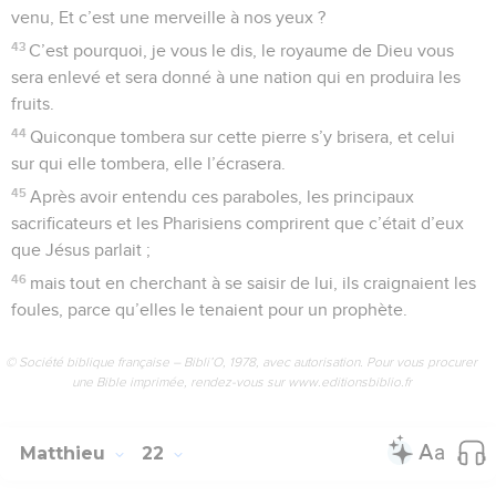
venu, Et c’est une merveille à nos yeux ?
43
C’est pourquoi, je vous le dis, le royaume de Dieu vous
sera enlevé et sera donné à une nation qui en produira les
fruits.
44
Quiconque tombera sur cette pierre s’y brisera, et celui
sur qui elle tombera, elle l’écrasera.
45
Après avoir entendu ces paraboles, les principaux
sacrificateurs et les Pharisiens comprirent que c’était d’eux
que Jésus parlait ;
46
mais tout en cherchant à se saisir de lui, ils craignaient les
foules, parce qu’elles le tenaient pour un prophète.
© Société biblique française – Bibli’O, 1978, avec autorisation. Pour vous procurer
une Bible imprimée, rendez-vous sur www.editionsbiblio.fr
Matthieu
22