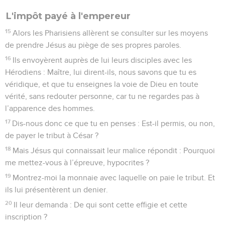
L'impôt payé à l'empereur
15
Alors les Pharisiens allèrent se consulter sur les moyens
de prendre Jésus au piège de ses propres paroles.
16
Ils envoyèrent auprès de lui leurs disciples avec les
Hérodiens : Maître, lui dirent-ils, nous savons que tu es
véridique, et que tu enseignes la voie de Dieu en toute
vérité, sans redouter personne, car tu ne regardes pas à
l’apparence des hommes.
17
Dis-nous donc ce que tu en penses : Est-il permis, ou non,
de payer le tribut à César ?
18
Mais Jésus qui connaissait leur malice répondit : Pourquoi
me mettez-vous à l’épreuve, hypocrites ?
19
Montrez-moi la monnaie avec laquelle on paie le tribut. Et
ils lui présentèrent un denier.
20
Il leur demanda : De qui sont cette effigie et cette
inscription ?