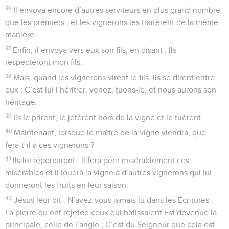
36
Il envoya encore d’autres serviteurs en plus grand nombre
que les premiers ; et les vignerons les traitèrent de la même
manière.
37
Enfin, il envoya vers eux son fils, en disant : Ils
respecteront mon fils.
38
Mais, quand les vignerons virent le fils, ils se dirent entre
eux : C’est lui l’héritier, venez, tuons-le, et nous aurons son
héritage.
39
Ils le prirent, le jetèrent hors de la vigne et le tuèrent.
40
Maintenant, lorsque le maître de la vigne viendra, que
fera-t-il à ces vignerons ?
41
Ils lui répondirent : Il fera périr misérablement ces
misérables et il louera la vigne à d’autres vignerons qui lui
donneront les fruits en leur saison.
42
Jésus leur dit : N’avez-vous jamais lu dans les Écritures :
La pierre qu’ont rejetée ceux qui bâtissaient Est devenue la
principale, celle de l’angle ; C’est du Seigneur que cela est