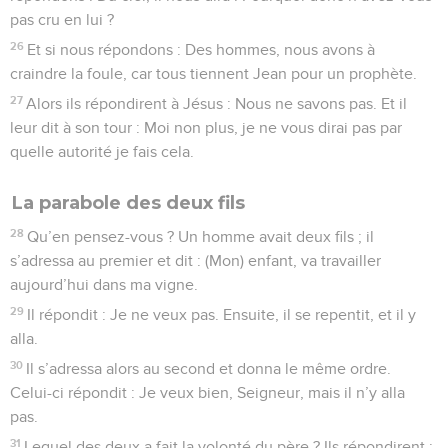
pas cru en lui ?
26
Et si nous répondons : Des hommes, nous avons à
craindre la foule, car tous tiennent Jean pour un prophète.
27
Alors ils répondirent à Jésus : Nous ne savons pas. Et il
leur dit à son tour : Moi non plus, je ne vous dirai pas par
quelle autorité je fais cela.
La parabole des deux fils
28
Qu’en pensez-vous ? Un homme avait deux fils ; il
s’adressa au premier et dit : (Mon) enfant, va travailler
aujourd’hui dans ma vigne.
29
Il répondit : Je ne veux pas. Ensuite, il se repentit, et il y
alla.
30
Il s’adressa alors au second et donna le même ordre.
Celui-ci répondit : Je veux bien, Seigneur, mais il n’y alla
pas.
31
Lequel des deux a fait la volonté du père ? Ils répondirent :