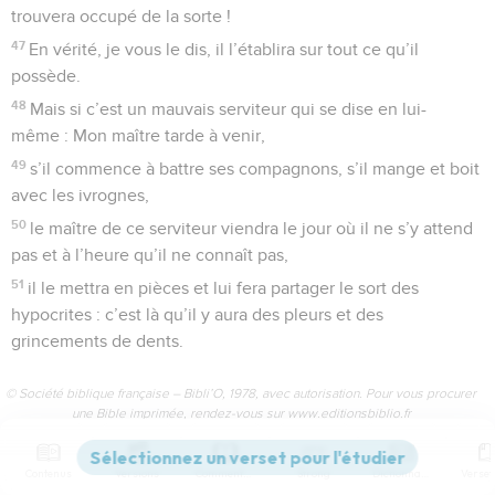
trouvera occupé de la sorte !
47
En vérité, je vous le dis, il l’établira sur tout ce qu’il
possède.
48
Mais si c’est un mauvais serviteur qui se dise en lui-
même : Mon maître tarde à venir,
49
s’il commence à battre ses compagnons, s’il mange et boit
avec les ivrognes,
50
le maître de ce serviteur viendra le jour où il ne s’y attend
pas et à l’heure qu’il ne connaît pas,
51
il le mettra en pièces et lui fera partager le sort des
hypocrites : c’est là qu’il y aura des pleurs et des
grincements de dents.
© Société biblique française – Bibli’O, 1978, avec autorisation. Pour vous procurer
une Bible imprimée, rendez-vous sur www.editionsbiblio.fr
Contenus
Versions
Commentaires
Strong
Dictionnaire
Matthieu
25