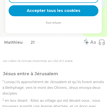
34
Saisi de compassion, Jésus toucha leurs yeux ; et aussitôt
Accepter tous les cookies
ils recouvrèrent la vue et le suivirent.
© Société biblique française – Bibli’O, 1978, avec autorisation. Pour vous procurer
Tout refuser
une Bible imprimée, rendez-vous sur www.editionsbiblio.fr
Matthieu
21
Les vidéos ne sont pas disponibles aux USA et C anada.
Jésus entre à Jérusalem
1
Lorsqu’ils approchèrent de Jérusalem et qu’ils furent arrivés
à Bethphagé, vers le mont des Oliviers, Jésus envoya deux
disciples
2
en leur disant : Allez au village qui est devant vous ; vous
trouverez aussitôt une ânesse attachée, et un ânon avec