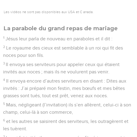
Les vidéos ne sont pas disponibles aux USA et C anada.
La parabole du grand repas de mariage
1
Jésus leur parla de nouveau en paraboles et il dit :
2
Le royaume des cieux est semblable à un roi qui fit des
noces pour son fils.
3
Il envoya ses serviteurs pour appeler ceux qui étaient
invités aux noces ; mais ils ne voulurent pas venir.
4
Il envoya encore d’autres serviteurs en disant : Dites aux
invités : J’ai préparé mon festin, mes bœufs et mes bêtes
grasses sont tués, tout est prêt, venez aux noces.
5
Mais, négligeant (l’invitation) ils s’en allèrent, celui-ci à son
champ, celui-là à son commerce,
6
et les autres se saisirent des serviteurs, les outragèrent et
les tuèrent.
7