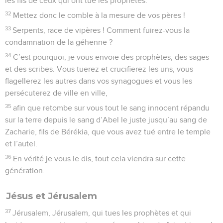
les fils de ceux qui ont tué les prophètes.
32
Mettez donc le comble à la mesure de vos pères !
33
Serpents, race de vipères ! Comment fuirez-vous la
condamnation de la géhenne ?
34
C’est pourquoi, je vous envoie des prophètes, des sages
et des scribes. Vous tuerez et crucifierez les uns, vous
flagellerez les autres dans vos synagogues et vous les
persécuterez de ville en ville,
35
afin que retombe sur vous tout le sang innocent répandu
sur la terre depuis le sang d’Abel le juste jusqu’au sang de
Zacharie, fils de Bérékia, que vous avez tué entre le temple
et l’autel.
36
En vérité je vous le dis, tout cela viendra sur cette
génération.
Jésus et Jérusalem
37
Jérusalem, Jérusalem, qui tues les prophètes et qui