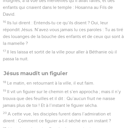
indignés, à la vue des merveilles qu’il avait faites, et des
enfants qui criaient dans le temple : Hosanna au Fils de
David.
16
Ils lui dirent : Entends-tu ce qu’ils disent ? Oui, leur
répondit Jésus. N’avez-vous jamais lu ces paroles : Tu as tiré
des louanges de la bouche des enfants et de ceux qui sont à
la mamelle ?
17
Il les laissa et sortit de la ville pour aller à Béthanie où il
passa la nuit.
Jésus maudit un figuier
18
Le matin, en retournant à la ville, il eut faim.
19
Il vit un figuier sur le chemin et s’en approcha ; mais il n’y
trouva que des feuilles et il dit : Qu’aucun fruit ne naisse
jamais plus de toi ! Et à l’instant le figuier sécha.
20
A cette vue, les disciples furent dans l’admiration et
dirent : Comment ce figuier a-t-il séché en un instant ?