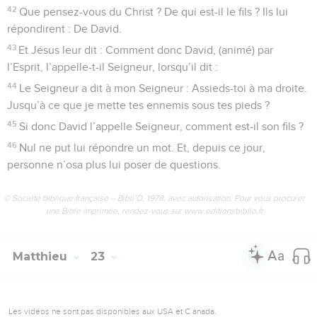
42
Que pensez-vous du Christ ? De qui est-il le fils ? Ils lui
répondirent : De David.
43
Et Jésus leur dit : Comment donc David, (animé) par
l’Esprit, l’appelle-t-il Seigneur, lorsqu’il dit :
44
Le Seigneur a dit à mon Seigneur : Assieds-toi à ma droite.
Jusqu’à ce que je mette tes ennemis sous tes pieds ?
45
Si donc David l’appelle Seigneur, comment est-il son fils ?
46
Nul ne put lui répondre un mot. Et, depuis ce jour,
personne n’osa plus lui poser de questions.
© Société biblique française – Bibli’O, 1978, avec autorisation. Pour vous procurer
une Bible imprimée, rendez-vous sur www.editionsbiblio.fr
Matthieu
23
Les vidéos ne sont pas disponibles aux USA et C anada.