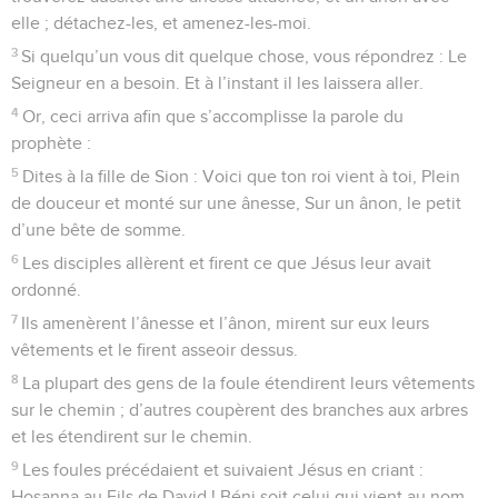
elle ; détachez-les, et amenez-les-moi.
3
Si quelqu’un vous dit quelque chose, vous répondrez : Le
Seigneur en a besoin. Et à l’instant il les laissera aller.
4
Or, ceci arriva afin que s’accomplisse la parole du
prophète :
5
Dites à la fille de Sion : Voici que ton roi vient à toi, Plein
de douceur et monté sur une ânesse, Sur un ânon, le petit
d’une bête de somme.
6
Les disciples allèrent et firent ce que Jésus leur avait
ordonné.
7
Ils amenèrent l’ânesse et l’ânon, mirent sur eux leurs
vêtements et le firent asseoir dessus.
8
La plupart des gens de la foule étendirent leurs vêtements
sur le chemin ; d’autres coupèrent des branches aux arbres
et les étendirent sur le chemin.
9
Les foules précédaient et suivaient Jésus en criant :
Hosanna au Fils de David ! Béni soit celui qui vient au nom