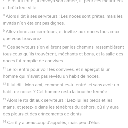
Le roi fut irrité ; il envoya son armée, fit périr ces meurtriers
et brûla leur ville.
8
Alors il dit à ses serviteurs : Les noces sont prêtes, mais les
invités n’en étaient pas dignes.
9
Allez donc aux carrefours, et invitez aux noces tous ceux
que vous trouverez.
10
Ces serviteurs s’en allèrent par les chemins, rassemblèrent
tous ceux qu’ils trouvèrent, méchants et bons, et la salle des
noces fut remplie de convives.
11
Le roi entra pour voir les convives, et il aperçut là un
homme qui n’avait pas revêtu un habit de noces.
12
Il lui dit : Mon ami, comment es-tu entré ici sans avoir un
habit de noces ? Cet homme resta la bouche fermée.
13
Alors le roi dit aux serviteurs : Liez-lui les pieds et les
mains, et jetez-le dans les ténèbres du dehors, où il y aura
des pleurs et des grincements de dents.
14
Car il y a beaucoup d’appelés, mais peu d’élus.