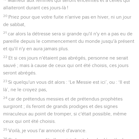
Malheur aux femmes qui seront enceintes et à celles qui
allaiteront durant ces jours-là !
20
Priez pour que votre fuite n'arrive pas en hiver, ni un jour
de sabbat,
21
car alors la détresse sera si grande qu'il n'y en a pas eu de
pareille depuis le commencement du monde jusqu'à présent
et qu'il n'y en aura jamais plus.
22
Et si ces jours n'étaient pas abrégés, personne ne serait
sauvé ; mais à cause de ceux qui ont été choisis, ces jours
seront abrégés.
23
Si quelqu'un vous dit alors : ‘Le Messie est ici’, ou : ‘Il est
là’, ne le croyez pas,
24
car de prétendus messies et de prétendus prophètes
surgiront ; ils feront de grands prodiges et des signes
miraculeux au point de tromper, si c'était possible, même
ceux qui ont été choisis.
25
Voilà, je vous l'ai annoncé d'avance.
26