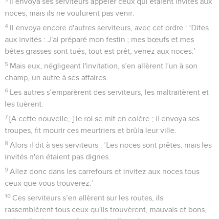
Il envoya ses serviteurs appeler ceux qui étaient invités aux
noces, mais ils ne voulurent pas venir.
4
Il envoya encore d'autres serviteurs, avec cet ordre : ‘Dites
aux invités : J'ai préparé mon festin ; mes bœufs et mes
bêtes grasses sont tués, tout est prêt, venez aux noces.’
5
Mais eux, négligeant l'invitation, s'en allèrent l'un à son
champ, un autre à ses affaires.
6
Les autres s’emparèrent des serviteurs, les maltraitèrent et
les tuèrent.
7
[A cette nouvelle, ] le roi se mit en colère ; il envoya ses
troupes, fit mourir ces meurtriers et brûla leur ville.
8
Alors il dit à ses serviteurs : ‘Les noces sont prêtes, mais les
invités n'en étaient pas dignes.
9
Allez donc dans les carrefours et invitez aux noces tous
ceux que vous trouverez.’
10
Ces serviteurs s’en allèrent sur les routes, ils
rassemblèrent tous ceux qu'ils trouvèrent, mauvais et bons,