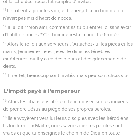
et la salle des noces fut remplie d’invités.
11
Le roi entra pour les voir, et il aperçut là un homme qui
n'avait pas mis d'habit de noces.
12
Il lui dit : ‘Mon ami, comment as-tu pu entrer ici sans avoir
d'habit de noces ?’Cet homme resta la bouche fermée.
13
Alors le roi dit aux serviteurs : ‘Attachez-lui les pieds et les
mains, [emmenez-le et] jetez-le dans les ténèbres
extérieures, où il y aura des pleurs et des grincements de
dents.’
14
En effet, beaucoup sont invités, mais peu sont choisis. »
L'impôt payé à l'empereur
15
Alors les pharisiens allèrent tenir conseil sur les moyens
de prendre Jésus au piège de ses propres paroles.
16
Ils envoyèrent vers lui leurs disciples avec les hérodiens.
Ils lui dirent : « Maître, nous savons que tes paroles sont
vraies et que tu enseignes le chemin de Dieu en toute