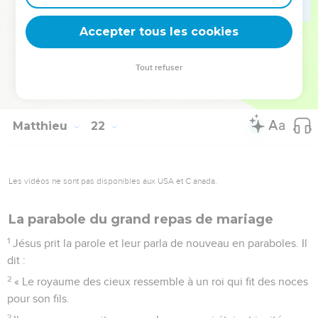
45
Après avoir entendu ses paraboles, les chefs des prêtres
et les pharisiens comprirent que c'était d'eux que Jésus
Accepter tous les cookies
parlait.
46
Ils cherchaient à l'arrêter, mais ils redoutaient les réactions
Tout refuser
de la foule, parce qu'elle considérait Jésus comme un
prophète.
Matthieu
22
Les vidéos ne sont pas disponibles aux USA et C anada.
La parabole du grand repas de mariage
1
Jésus prit la parole et leur parla de nouveau en paraboles. Il
dit :
2
« Le royaume des cieux ressemble à un roi qui fit des noces
pour son fils.
3