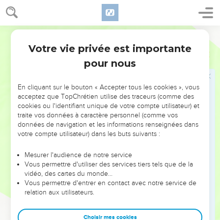
son héritage !’
39
Et ils s’emparèrent de lui, le jetèrent hors de la vigne et le
tuèrent.
Segond 21
40
Maintenant, lorsque le maître de la vigne viendra, que
Votre vie privée est importante
Matthieu
21
fera-t-il à ces vignerons ? »
pour nous
41
Ils lui répondirent : « Il fera mourir misérablement ces
misérables et il louera la vigne à d'autres vignerons qui lui
En cliquant sur le bouton « Accepter tous les cookies », vous
donneront sa part de récolte au moment voulu. »
acceptez que TopChrétien utilise des traceurs (comme des
cookies ou l'identifiant unique de votre compte utilisateur) et
42
Jésus leur dit : « N'avez-vous jamais lu dans les Ecritures :
traite vos données à caractère personnel (comme vos
La pierre qu'ont rejetée ceux qui construisaient est devenue
données de navigation et les informations renseignées dans
la pierre angulaire ; c'est l’œuvre du Seigneur, et c'est un
votre compte utilisateur) dans les buts suivants :
prodige à nos yeux ?
Mesurer l'audience de notre service
43
C'est pourquoi, je vous le dis, le royaume de Dieu vous
Vous permettre d'utiliser des services tiers tels que de la
sera enlevé et sera donné à un peuple qui en produira les
vidéo, des cartes du monde…
Vous permettre d'entrer en contact avec notre service de
fruits.
relation aux utilisateurs.
44
Celui qui tombera sur cette pierre s'y brisera et celui sur
qui elle tombera sera écrasé. »
Choisir mes cookies