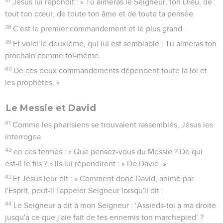
Jésus lui répondit : « Tu aimeras le Seigneur, ton Dieu, de
tout ton cœur, de toute ton âme et de toute ta pensée.
38
C'est le premier commandement et le plus grand.
39
Et voici le deuxième, qui lui est semblable : Tu aimeras ton
prochain comme toi-même.
40
De ces deux commandements dépendent toute la loi et
les prophètes. »
Le Messie et David
41
Comme les pharisiens se trouvaient rassemblés, Jésus les
interrogea
42
en ces termes : « Que pensez-vous du Messie ? De qui
est-il le fils ? » Ils lui répondirent : « De David. »
43
Et Jésus leur dit : « Comment donc David, animé par
l'Esprit, peut-il l'appeler Seigneur lorsqu'il dit :
44
Le Seigneur a dit à mon Seigneur : ‘Assieds-toi à ma droite
jusqu'à ce que j'aie fait de tes ennemis ton marchepied’ ?