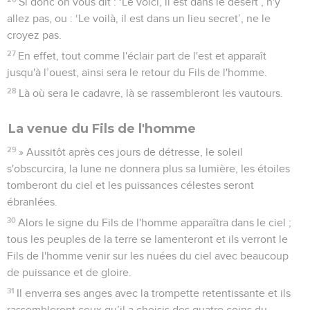
Si donc on vous dit : ‘Le voici, il est dans le désert’, n'y
allez pas, ou : ‘Le voilà, il est dans un lieu secret’, ne le
croyez pas.
27
En effet, tout comme l'éclair part de l'est et apparaît
jusqu'à l’ouest, ainsi sera le retour du Fils de l'homme.
28
Là où sera le cadavre, là se rassembleront les vautours.
La venue du Fils de l'homme
29
» Aussitôt après ces jours de détresse, le soleil
s'obscurcira, la lune ne donnera plus sa lumière, les étoiles
tomberont du ciel et les puissances célestes seront
ébranlées.
30
Alors le signe du Fils de l'homme apparaîtra dans le ciel ;
tous les peuples de la terre se lamenteront et ils verront le
Fils de l'homme venir sur les nuées du ciel avec beaucoup
de puissance et de gloire.
31
Il enverra ses anges avec la trompette retentissante et ils
rassembleront ceux qu’il a choisis des quatre coins du