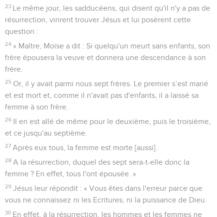
23
Le même jour, les sadducéens, qui disent qu'il n'y a pas de
résurrection, vinrent trouver Jésus et lui posèrent cette
question :
24
« Maître, Moïse a dit : Si quelqu'un meurt sans enfants, son
frère épousera la veuve et donnera une descendance à son
frère.
25
Or, il y avait parmi nous sept frères. Le premier s’est marié
et est mort et, comme il n'avait pas d'enfants, il a laissé sa
femme à son frère.
26
Il en est allé de même pour le deuxième, puis le troisième,
et ce jusqu'au septième.
27
Après eux tous, la femme est morte [aussi].
28
A la résurrection, duquel des sept sera-t-elle donc la
femme ? En effet, tous l'ont épousée. »
29
Jésus leur répondit : « Vous êtes dans l'erreur parce que
vous ne connaissez ni les Ecritures, ni la puissance de Dieu.
30
En effet, à la résurrection, les hommes et les femmes ne