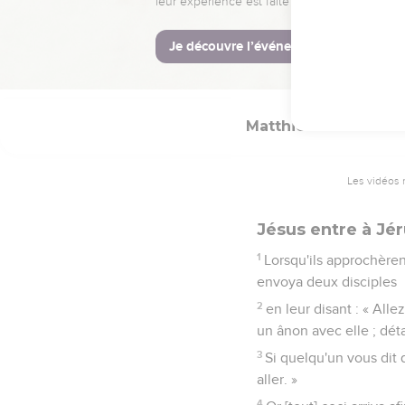
32
Jésus s'arrêta, les a
33
Ils lui dirent : « Sei
34
Rempli de compassion, 
Matthieu
21
Les vidéos 
Jésus entre à Jé
1
Lorsqu'ils approchèren
envoya deux disciples
2
en leur disant : « All
un ânon avec elle ; dé
3
Si quelqu'un vous dit 
aller. »
4