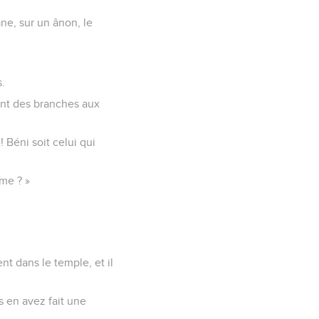
âne, sur un ânon, le
s.
ent des branches aux
 Béni soit celui qui
mme ? »
nt dans le temple, et il
us en avez fait une