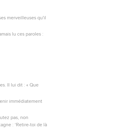
ses merveilleuses qu'il
jamais lu ces paroles :
. Il lui dit : « Que
devenir immédiatement
doutez pas, non
gne : ‘Retire-toi de là