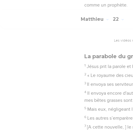
comme un prophète.
Matthieu
22
Les vidéos 
La parabole du g
1
Jésus prit la parole et
2
« Le royaume des cieux
3
Il envoya ses serviteu
4
Il envoya encore d'aut
mes bêtes grasses sont 
5
Mais eux, négligeant l'
6
Les autres s’emparèren
7
[A cette nouvelle, ] le 