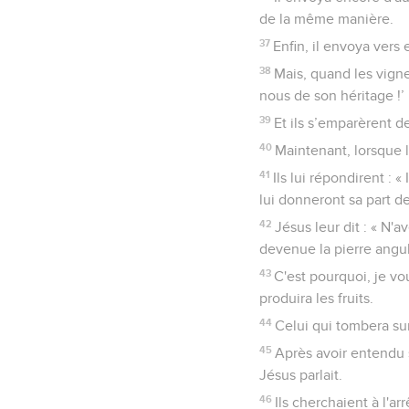
de la même manière.
37
Enfin, il envoya vers 
38
Mais, quand les vigner
nous de son héritage !’
39
Et ils s’emparèrent de
40
Maintenant, lorsque l
41
Ils lui répondirent : 
lui donneront sa part d
42
Jésus leur dit : « N'a
devenue la pierre angul
43
C'est pourquoi, je vo
produira les fruits.
44
Celui qui tombera sur 
45
Après avoir entendu s
Jésus parlait.
46
Ils cherchaient à l'ar