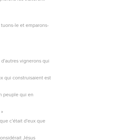
z, tuons-le et emparons-
à d'autres vignerons qui
ux qui construisaient est
un peuple qui en
 »
 que c'était d'eux que
 considérait Jésus