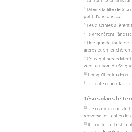
Or [tout] ceci arriva 
5
Dites à la fille de Sio
petit d'une ânesse.’
6
Les disciples allèrent
7
Ils amenèrent l'ânesse
8
Une grande foule de g
arbres et en jonchèrent 
9
Ceux qui précédaient e
vient au nom du Seigneu
10
Lorsqu'il entra dans J
11
La foule répondait : «
Jésus dans le te
12
Jésus entra dans le t
renversa les tables de
13
Il leur dit : « Il est
caverne de voleurs. »