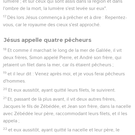
24
Et sa renommée se répandit par toute la Syrie ; et on lui
amena tous ceux qui se portaient mal, qui étaient affligés de
diverses maladies et de divers tourments, et des
démoniaques, et des lunatiques, et des paralytiques, et il les
guérit.
25
Et de grandes foules le suivirent de la Galilée, et de
Décapolis, et de Jérusalem, et de Judée, et de par delà le
Jourdain.
Matthieu
5
Les vidéos ne sont pas disponibles aux USA et C anada.
Le sermon sur la montagne (chap. 5 à 7)
1
Or, voyant les foules, il monta sur la montagne ; et lorsqu'il
se fut assis, ses disciples s'approchèrent de lui ;