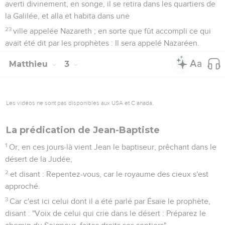
leurs péchés.
7
Et voyant plusieurs des pharisiens et des sadducéens qui
venaient à son baptême, il leur dit : Race de vipères, qui
vous a avertis de fuir la colère qui vient ?
8
Produisez donc du fruit qui convienne à la repentance ;
9
et ne pensez pas de dire en vous-mêmes : Nous avons
Abraham pour père ; car je vous dis que Dieu peut, de ces
pierres, susciter des enfants à Abraham.
10
Et déjà la cognée est mise à la racine des arbres ; tout
arbre donc qui ne produit pas de bon fruit est coupé et jeté
au feu.
11
Moi, je vous baptise d'eau pour la repentance ; mais celui
qui vient après moi est plus puissant que moi, et je ne suis
pas digne de porter ses sandales : lui vous baptisera de
l'Esprit Saint et de feu.
12
Il a son van dans sa main, et il nettoiera entièrement son
aire et assemblera son froment dans le grenier ; mais il