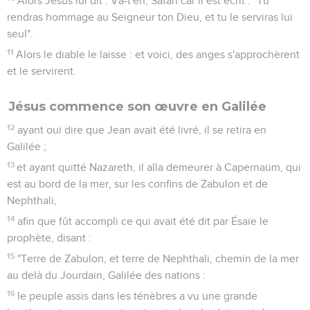
Et comme il marchait le long de la mer de Galilée, il vit
deux frères, Simon appelé Pierre, et André son frère, qui
jetaient un filet dans la mer, car ils étaient pêcheurs ;
19
et il leur dit : Venez après moi, et je vous ferai pêcheurs
d'hommes.
20
Et eux aussitôt, ayant quitté leurs filets, le suivirent.
21
Et, passant de là plus avant, il vit deux autres frères,
Jacques le fils de Zébédée, et Jean son frère, dans la nacelle
avec Zébédée leur père, raccommodant leurs filets, et il les
appela ;
22
et eux aussitôt, ayant quitté la nacelle et leur père, le
suivirent.
Jésus enseigne et guérit
23
Et Jésus allait par toute la Galilée, enseignant dans leurs
synagogues, et prêchant l'évangile du royaume, et
guérissant toute sorte de maladies et toute sorte de
langueurs parmi le peuple.