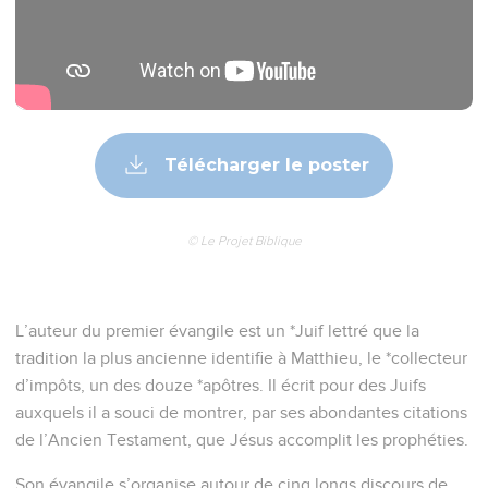
—les *paraboles qui expliquent ce qu’est le *royaume des
cieux (ch. 13) ;
—le discours sur la vie de l’Eglise, la communauté qui
appartient au Christ (ch. 18) ;
—le discours sur la fin des temps (ch. 24-25).
Le thème du royaume des cieux apparaît comme central
dans l’enseignement de Jésus, ce que confirme
l’appellation fréquente de Jésus comme « *Fils de David ».
Jésus est le roi qui devait venir, qu’annonçaient les
*prophètes : tel est le message de Matthieu. Les mages
apportent des cadeaux « au roi des *Juifs » (2.2). Jésus
proclame que « le règne des cieux est proche » (4.17) et qu’il
appartient à ceux qui *changent de vie (4.7), qui
reconnaissent leur besoin de Dieu (5.1-10).
Mais le roi a beau donner les signes du royaume en