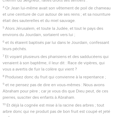
brûlera la balle au feu inextinguible.
Le baptême de Jésus
13
Jésus vient de Galilée au Jourdain auprès de Jean, pour
être baptisé par lui ;
14
mais Jean l'en empêchait fort, disant : Moi, j'ai besoin
d'être baptisé par toi, et toi, tu viens à moi !
15
Et Jésus, répondant, lui dit : Laisse faire maintenant, car
ainsi il nous est convenable d'accomplir toute justice.
16
Alors il le laissa faire. Et Jésus, ayant été baptisé, monta
aussitôt, s'éloignant de l'eau ; et voici, les cieux lui furent
ouverts, et il vit l'Esprit de Dieu descendre comme une
colombe, et venant sur lui.
17
Et voici une voix qui venait des cieux, disant : Celui-ci est
mon fils bien-aimé, en qui j'ai trouvé mon plaisir.
Matthieu
4