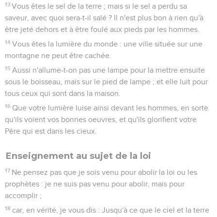
20
Car je vous dis que, si votre justice ne surpasse pas celle
des scribes et des pharisiens, vous n'entrerez point dans le
royaume des cieux.
Enseignement au sujet de la colère
21
Vous avez ouï qu'il a été dit aux anciens : "Tu ne tueras
pas ; et quiconque tuera, sera passible du jugement".
22
Mais moi, je vous dis que quiconque se met en colère
légèrement contre son frère sera passible du jugement ; et
quiconque dira à son frère : "Raca", sera passible du
jugement du sanhédrin ; et quiconque dira "fou", sera
passible de la géhenne du feu.
23
Si donc tu offres ton don à l'autel, et que là il te souvienne
que ton frère a quelque chose contre toi,
24
laisse là ton don devant l'autel, et va d'abord : réconcilie-
toi avec ton frère ; et alors viens et offre ton don.
25
Mets-toi promptement d'accord avec ta partie adverse,