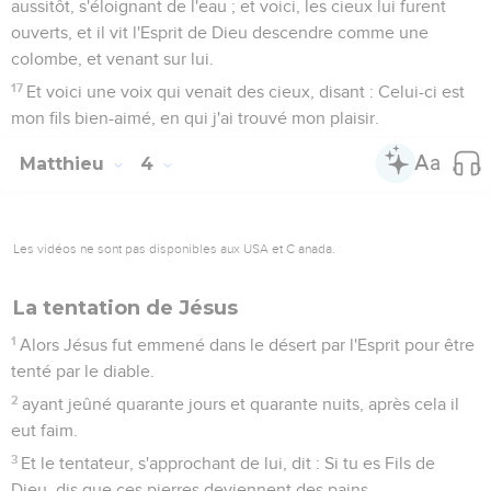
écrit : "Il donnera des ordres à ses anges à ton sujet, et ils te
porteront sur leurs mains, de peur que tu ne heurtes ton pied
contre une pierre".
7
Jésus lui dit : Il est encore écrit : "Tu ne tenteras pas le
Seigneur ton Dieu".
8
Le diable le transporte encore sur une fort haute
montagne, et lui montre tous les royaumes du monde et leur
gloire,
9
et lui dit : Je te donnerai toutes ces choses, si, te
prosternant, tu me rends hommage.
10
Alors Jésus lui dit : Va-t'en, Satan car il est écrit : "Tu
rendras hommage au Seigneur ton Dieu, et tu le serviras lui
seul".
11
Alors le diable le laisse : et voici, des anges s'approchèrent
et le servirent.
Jésus commence son œuvre en Galilée