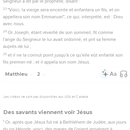
4
et ayant assemblé tous les principaux sacrificateurs et
scribes du peuple, il s'enquit d'eux où le Christ devait naître.
5
Et ils lui dirent : A Bethléhem de Judée ; car il est ainsi écrit
par le prophète :
6
"Et toi, Bethléhem, terre de Juda, tu n'es nullement la plus
petite parmi les gouverneurs de Juda, car de toi sortira un
conducteur qui paîtra mon peuple Israël".
7
Alors Hérode, ayant appelé secrètement les mages,
s'informa exactement auprès d'eux du temps de l'étoile qui
apparaissait ;
8
et les ayant envoyés à Bethléhem, il dit : Allez et
enquérez-vous exactement touchant le petit enfant ; et
quand vous l'aurez trouvé, faites-le-moi savoir, en sorte que
moi aussi j'aille lui rendre hommage.
9
Et eux, ayant ouï le roi, s'en allèrent ; et voici, l'étoile qu'ils
avaient vue dans l'orient allait devant eux, jusqu'à ce qu'elle
vint et se tint au-dessus du lieu où était le petit enfant.