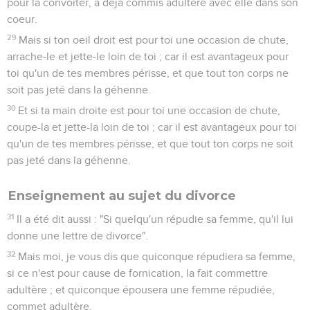
35
ni par la terre, car elle est le marchepied de ses pieds ; ni
par Jérusalem, car elle est la ville du grand Roi.
36
Tu ne jureras pas non plus par ta tête, car tu ne peux faire
blanc ou noir un cheveu.
37
Mais que votre parole soit : Oui, oui ; non, non ; car ce qui
est de plus vient du mal.
Enseignement au sujet de la vengeance
38
Vous avez ouï qu'il a été dit : "Oeil pour Oeil, et dent pour
dent".
39
Mais moi, je vous dis : Ne résistez pas au mal ; mais si
quelqu'un te frappe sur la joue droite, présente-lui aussi
l'autre ;
40
et à celui qui veut plaider contre toi et t'ôter ta tunique,
laisse-lui encore le manteau ;
41
et si quelqu'un veut te contraindre de faire un mille, vas-