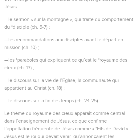
guérissant les malades, en donnant à manger aux foules
affamées (ch. 8, 9, 12, 14-15), il est rejeté, comme il l’avait
annoncé lui-même à plusieurs reprises : les Juifs qui
demandaient un roi n’avaient pas compris que ce roi devait
souffrir.
« Es-tu le roi des Juifs ? » demande *Pilate après l’avoir
arrêté. « Tu le dis toi-même », répond Jésus (27.11).
Après sa résurrection, Jésus révèle qu’il n’est pas
seulement le roi des Juifs : « J’ai reçu les pleins pouvoirs
dans le ciel et sur terre » et il ordonne : « Faites des
disciples parmi tous les peuples » (28.18-19).
Avant sa mort, Jésus avait donné à ses disciples la clé qui
donne accès à son royaume : se convertir et devenir comme
de petits enfants (18.3).
La Bible Du Semeur Copyright © 1992, 1999 by Biblica, Inc.® Used by