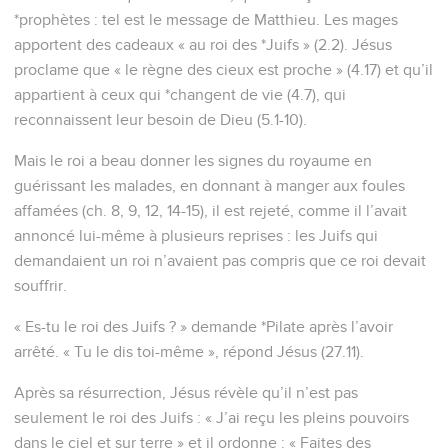
permission. All rights reserved worldwide.
Matthieu
1
Les vidéos ne sont pas disponibles aux USA et C anada.
Les ancêtres de Jésus
1
Livre de la généalogie de Jésus Christ, fils de David, fils
d'Abraham :
2
Abraham engendra Isaac ; et Isaac engendra Jacob ; et
Jacob engendra Juda et ses frères ;
3
et Juda engendra Pharès et Zara, de Thamar ; et Pharès
engendra Esrom ; et Esrom engendra Aram ;
4
et Aram engendra Aminadab ; et Aminadab engendra
Naasson ; et Naasson engendra Salmon ;