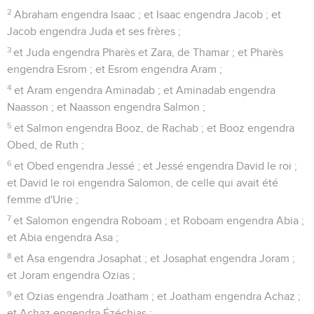
13
et Zorobabel engendra Abiub ; et Abiub engendra Éliakim ;
et Éliakim engendra Azor ;
14
et Azor engendra Sadok ; et Sadok engendra Achim ; et
Achim engendra Éliud ;
15
et Éliud engendra Éléazar ; et Éléazar engendra Matthan ;
et Matthan engendra Jacob ;
16
et Jacob engendra Joseph, le mari de Marie, de laquelle
est né Jésus, qui est appelé Christ.
17
Toutes les générations, depuis Abraham jusqu'à David,
sont donc quatorze générations ; et depuis David jusqu'à la
transportation de Babylone, quatorze générations ; et depuis
la transportation de Babylone jusqu'au Christ, quatorze
générations.
La naissance de Jésus-Christ
18
Or la naissance de Jésus Christ arriva ainsi : sa mère,
Marie, étant fiancée à Joseph, avant qu'ils fussent ensemble,