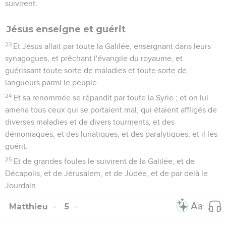
2
et ayant ouvert sa bouche, il les enseignait, disant :
Le vrai bonheur
3
Bienheureux les pauvres en esprit, car c'est à eux qu'est le
royaume des cieux ;
4
bienheureux ceux qui mènent deuil, car c'est eux qui
seront consolés ;
5
bienheureux les débonnaires, car c'est eux qui hériteront
de la terre ;
6
bienheureux ceux qui ont faim et soif de la justice, car c'est
eux qui seront rassasiés ;
7
bienheureux les miséricordieux, car c'est à eux que
miséricorde sera faite ;
8
bienheureux ceux qui sont purs de coeur, car c'est eux qui
verront Dieu ;
9
bienheureux ceux qui procurent la paix, car c'est eux qui
seront appelés fils de Dieu ;