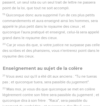
pendant que tu es en chemin avec elle, de peur que ta partie
adverse ne te livre au juge, et que le juge ne te livre au
sergent, et que tu ne sois jeté en prison ;
26
en vérité, je te dis : Tu ne sortiras point de là, jusqu'à ce
que tu aies payé le dernier quadrant.
Enseignement au sujet de l'adultère
27
Vous avez ouï qu'il a été dit : "Tu ne commettras pas
adultère".
28
Mais moi, je vous dis que quiconque regarde une femme
pour la convoiter, a déjà commis adultère avec elle dans son
coeur.
29
Mais si ton oeil droit est pour toi une occasion de chute,
arrache-le et jette-le loin de toi ; car il est avantageux pour
toi qu'un de tes membres périsse, et que tout ton corps ne
soit pas jeté dans la géhenne.
30
Et si ta main droite est pour toi une occasion de chute,