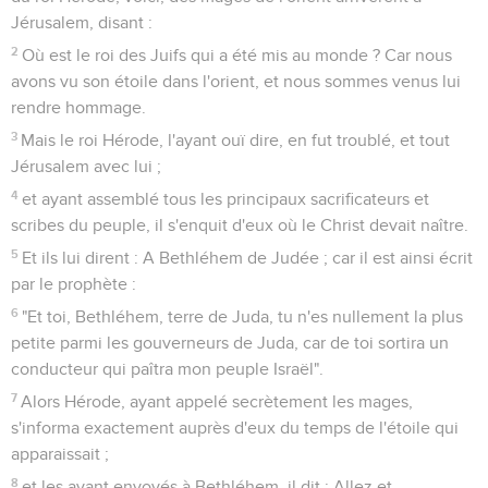
10
Et quand ils virent l'étoile, ils se réjouirent d'une fort
grande joie.
11
Et étant entrés dans la maison, ils virent le petit enfant
avec Marie sa mère ; et, se prosternant, ils lui rendirent
hommage ; et ayant ouvert leurs trésors, ils lui offrirent des
dons, de l'or, et de l'encens, et de la myrrhe.
12
Et étant avertis divinement, en songe, de ne pas retourner
vers Hérode, ils se retirèrent dans leur pays par un autre
chemin.
La fuite en Égypte
13
Or, après qu'ils se furent retirés, voici, un ange du
Seigneur apparut en songe à Joseph, disant : Lève-toi,
prends le petit enfant et sa mère, et fuis en Égypte, et
demeure là jusqu'à ce que je te le dise ; car Hérode
cherchera le petit enfant pour le faire périr.
14
Et lui, s'étant levé, prit de nuit le petit enfant et sa mère, et