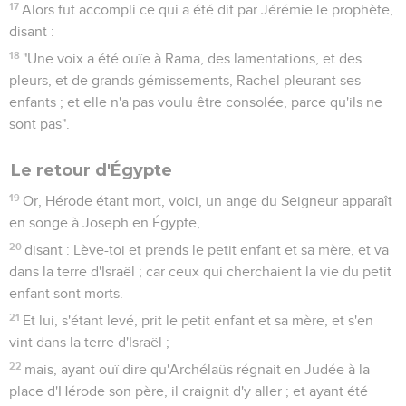
Les vidéos ne sont pas disponibles aux USA et C anada.
La prédication de Jean-Baptiste
1
Or, en ces jours-là vient Jean le baptiseur, prêchant dans le
désert de la Judée,
2
et disant : Repentez-vous, car le royaume des cieux s'est
approché.
3
Car c'est ici celui dont il a été parlé par Ésaïe le prophète,
disant : "Voix de celui qui crie dans le désert : Préparez le
chemin du Seigneur, faites droits ses sentiers".
4
Or Jean lui-même avait son vêtement de poil de chameau
et une ceinture de cuir autour de ses reins ; et sa nourriture
était des sauterelles et du miel sauvage.
5
Alors Jérusalem, et toute la Judée, et tout le pays des
environs du Jourdain, sortaient vers lui ;
6
et ils étaient baptisés par lui dans le Jourdain, confessant