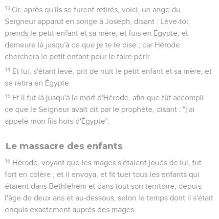
Le retour d'Égypte
19
Or, Hérode étant mort, voici, un ange du Seigneur apparaît
en songe à Joseph en Égypte,
20
disant : Lève-toi et prends le petit enfant et sa mère, et va
dans la terre d'Israël ; car ceux qui cherchaient la vie du petit
enfant sont morts.
21
Et lui, s'étant levé, prit le petit enfant et sa mère, et s'en
vint dans la terre d'Israël ;
22
mais, ayant ouï dire qu'Archélaüs régnait en Judée à la
place d'Hérode son père, il craignit d'y aller ; et ayant été
averti divinement, en songe, il se retira dans les quartiers de
la Galilée, et alla et habita dans une
23
ville appelée Nazareth ; en sorte que fût accompli ce qui
avait été dit par les prophètes : Il sera appelé Nazaréen.
Matthieu
3