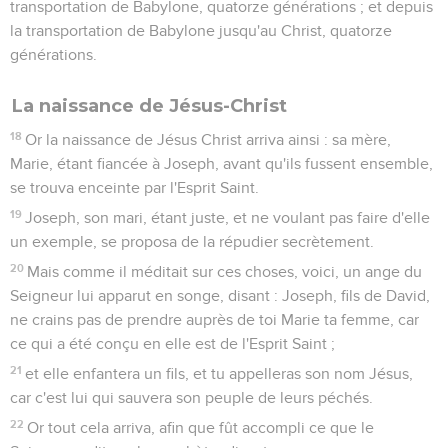
25
et il ne la connut point jusqu'à ce qu'elle eût enfanté son
fils premier-né ; et il appela son nom Jésus.
Matthieu
2
Les vidéos ne sont pas disponibles aux USA et C anada.
Des savants viennent voir Jésus
1
Or, après que Jésus fut né à Bethléhem de Judée, aux jours
du roi Hérode, voici, des mages de l'orient arrivèrent à
Jérusalem, disant :
2
Où est le roi des Juifs qui a été mis au monde ? Car nous
avons vu son étoile dans l'orient, et nous sommes venus lui
rendre hommage.
3
Mais le roi Hérode, l'ayant ouï dire, en fut troublé, et tout
Jérusalem avec lui ;