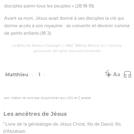
5
et Salmon engendra Booz, de Rachab ; et Booz engendra
Obed, de Ruth ;
6
et Obed engendra Jessé ; et Jessé engendra David le roi ;
et David le roi engendra Salomon, de celle qui avait été
femme d'Urie ;
7
et Salomon engendra Roboam ; et Roboam engendra Abia ;
et Abia engendra Asa ;
8
et Asa engendra Josaphat ; et Josaphat engendra Joram ;
et Joram engendra Ozias ;
9
et Ozias engendra Joatham ; et Joatham engendra Achaz ;
et Achaz engendra Ézéchias ;
10
et Ézéchias engendra Manassé ; et Manassé engendra
Amon ; et Amon engendra Josias ;
11
et Josias engendra Jéchonias et ses frères, lors de la
transportation de Babylone ;
12
et après la transportation de Babylone, Jéchonias
engendra Salathiel ; et Salathiel engendra Zorobabel ;