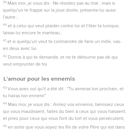
plus que les autres ? Les nations même ne font-elles pas
ainsi ?
48
Vous, soyez donc parfaits, comme votre Père céleste est
parfait.
Matthieu
6
Les vidéos ne sont pas disponibles aux USA et C anada.
Enseignement au sujet des dons faits aux
pauvres
1
Prenez garde de ne pas faire votre aumône devant les
hommes, pour être vus par eux ; autrement vous n'avez pas
de récompense auprès de votre Père qui est dans les cieux.
2
Quand donc tu fais l'aumône, ne fais pas sonner la
trompette devant toi, comme font les hypocrites dans les
Contenus
Versions
Commentaires
Strong
Dictionnaire
synagogues et dans les rues, pour être glorifiés par les