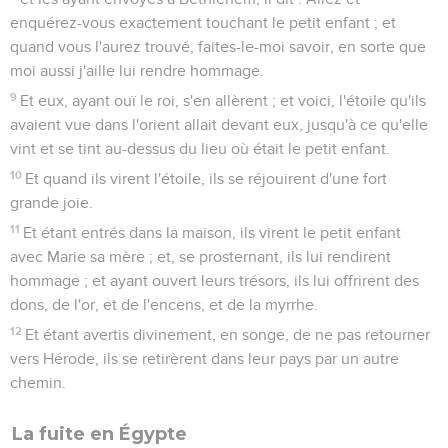
se retira en Égypte.
15
Et il fut là jusqu'à la mort d'Hérode, afin que fût accompli
ce que le Seigneur avait dit par le prophète, disant : "j'ai
appelé mon fils hors d'Égypte".
Le massacre des enfants
16
Hérode, voyant que les mages s'étaient joués de lui, fut
fort en colère ; et il envoya, et fit tuer tous les enfants qui
étaient dans Bethléhem et dans tout son territoire, depuis
l'âge de deux ans et au-dessous, selon le temps dont il s'était
enquis exactement auprès des mages.
17
Alors fut accompli ce qui a été dit par Jérémie le prophète,
disant :
18
"Une voix a été ouïe à Rama, des lamentations, et des
pleurs, et de grands gémissements, Rachel pleurant ses
enfants ; et elle n'a pas voulu être consolée, parce qu'ils ne
sont pas".