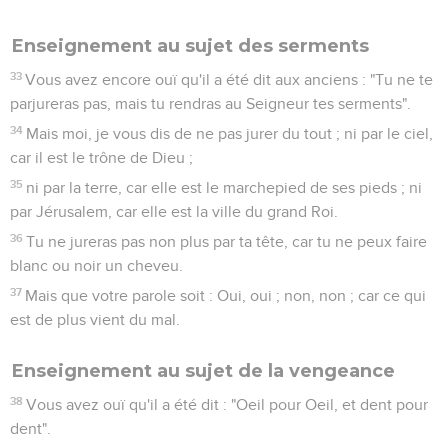
en deux avec lui.
42
Donne à qui te demande, et ne te détourne pas de qui
veut emprunter de toi.
L'amour pour les ennemis
43
Vous avez ouï qu'il a été dit : "Tu aimeras ton prochain, et
tu haïras ton ennemi".
44
Mais moi, je vous dis : Aimez vos ennemis, bénissez ceux
qui vous maudissent, faites du bien à ceux qui vous haïssent,
et priez pour ceux qui vous font du tort et vous persécutent,
45
en sorte que vous soyez les fils de votre Père qui est dans
les cieux ; car il fait lever son soleil sur les méchants et sur
les bons, et envoie sa pluie sur les justes et sur les injustes.
46
Car si vous aimez ceux qui vous aiment, quelle
récompense avez-vous ? Les publicains même n'en font-ils
pas autant ?
47
Et si vous saluez vos frères seulement, que faites-vous de