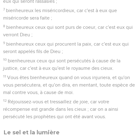
sous le boisseau, mais sur le pied de lampe ; et elle luit pour
tous ceux qui sont dans la maison.
16
Que votre lumière luise ainsi devant les hommes, en sorte
qu'ils voient vos bonnes oeuvres, et qu'ils glorifient votre
Père qui est dans les cieux.
Enseignement au sujet de la loi
17
Ne pensez pas que je sois venu pour abolir la loi ou les
prophètes : je ne suis pas venu pour abolir, mais pour
accomplir ;
18
car, en vérité, je vous dis : Jusqu'à ce que le ciel et la terre
passent, un seul iota ou un seul trait de lettre ne passera
point de la loi, que tout ne soit accompli.
19
Quiconque donc aura supprimé l'un de ces plus petits
commandements et aura enseigné ainsi les hommes, sera
appelé le plus petit dans le royaume des cieux ; et
quiconque l'aura pratiqué et enseigné, celui-là sera appelé
grand dans le royaume des cieux.