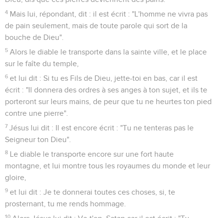
12
ayant ouï dire que Jean avait été livré, il se retira en
Galilée ;
13
et ayant quitté Nazareth, il alla demeurer à Capernaüm, qui
est au bord de la mer, sur les confins de Zabulon et de
Nephthali,
14
afin que fût accompli ce qui avait été dit par Ésaïe le
prophète, disant :
15
"Terre de Zabulon, et terre de Nephthali, chemin de la mer
au delà du Jourdain, Galilée des nations :
16
le peuple assis dans les ténèbres a vu une grande
lumière ; et sur ceux qui sont assis dans la région et dans
l'ombre de la mort, la lumière s'est levée sur eux".
17
Dès lors Jésus commença à prêcher et à dire : Repentez-
vous, car le royaume des cieux s'est approché.
Jésus appelle quatre pêcheurs
18