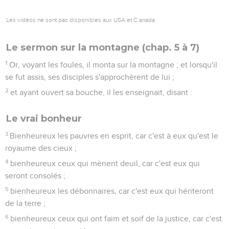
10
bienheureux ceux qui sont persécutés à cause de la
justice, car c'est à eux qu'est le royaume des cieux.
11
Vous êtes bienheureux quand on vous injuriera, et qu'on
vous persécutera, et qu'on dira, en mentant, toute espèce de
mal contre vous, à cause de moi.
12
Réjouissez-vous et tressaillez de joie, car votre
récompense est grande dans les cieux ; car on a ainsi
persécuté les prophètes qui ont été avant vous.
Le sel et la lumière
13
Vous êtes le sel de la terre ; mais si le sel a perdu sa
saveur, avec quoi sera-t-il salé ? Il n'est plus bon à rien qu'à
être jeté dehors et à être foulé aux pieds par les hommes.
14
Vous êtes la lumière du monde : une ville située sur une
montagne ne peut être cachée.
15
Aussi n'allume-t-on pas une lampe pour la mettre ensuite