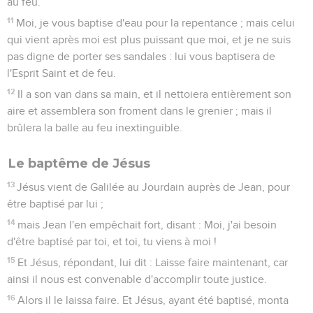
Les vidéos ne sont pas disponibles aux USA et C anada.
La tentation de Jésus
1
Alors Jésus fut emmené dans le désert par l'Esprit pour être
tenté par le diable.
2
ayant jeûné quarante jours et quarante nuits, après cela il
eut faim.
3
Et le tentateur, s'approchant de lui, dit : Si tu es Fils de
Dieu, dis que ces pierres deviennent des pains.
4
Mais lui, répondant, dit : il est écrit : "L'homme ne vivra pas
de pain seulement, mais de toute parole qui sort de la
bouche de Dieu".
5
Alors le diable le transporte dans la sainte ville, et le place
sur le faîte du temple,
6
et lui dit : Si tu es Fils de Dieu, jette-toi en bas, car il est