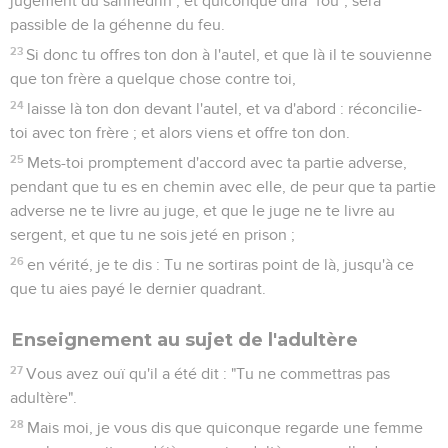
coupe-la et jette-la loin de toi ; car il est avantageux pour toi
qu'un de tes membres périsse, et que tout ton corps ne soit
pas jeté dans la géhenne.
Enseignement au sujet du divorce
31
Il a été dit aussi : "Si quelqu'un répudie sa femme, qu'il lui
donne une lettre de divorce".
32
Mais moi, je vous dis que quiconque répudiera sa femme,
si ce n'est pour cause de fornication, la fait commettre
adultère ; et quiconque épousera une femme répudiée,
commet adultère.
Enseignement au sujet des serments
33
Vous avez encore ouï qu'il a été dit aux anciens : "Tu ne te
parjureras pas, mais tu rendras au Seigneur tes serments".
34
Mais moi, je vous dis de ne pas jurer du tout ; ni par le ciel,
car il est le trône de Dieu ;