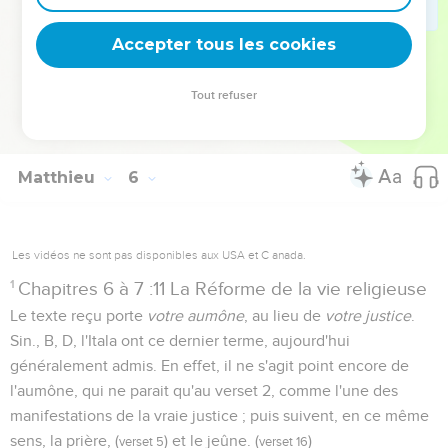
"Donne ce
Il leur est bon de se rappeler la prière d'Augustin :
Accepter tous les cookies
que tu ordonnes, Seigneur, et ordonne ce que tu veux !"
Tout refuser
Autres ressources sur theotex.org, contact theotex@gmail.com
Matthieu
6
Les vidéos ne sont pas disponibles aux USA et C anada.
1
Chapitres 6 à 7 :11 La Réforme de la vie religieuse
Le texte reçu porte
votre aumône
, au lieu de
votre justice
.
Sin., B, D, l'Itala ont ce dernier terme, aujourd'hui
généralement admis. En effet, il ne s'agit point encore de
l'aumône, qui ne parait qu'au verset 2, comme l'une des
manifestations de la vraie justice ; puis suivent, en ce même
sens, la prière, (
) et le jeûne. (
)
verset 5
verset 16