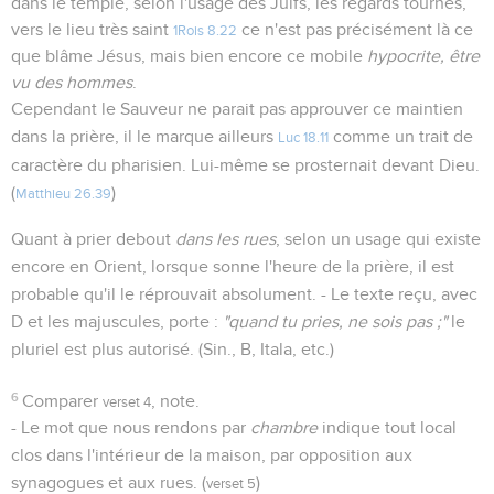
dans le temple, selon l'usage des Juifs, les regards tournés,
vers le lieu très saint
ce n'est pas précisément là ce
1Rois 8.22
que blâme Jésus, mais bien encore ce mobile
hypocrite, être
vu des hommes
.
Cependant le Sauveur ne parait pas approuver ce maintien
dans la prière, il le marque ailleurs
comme un trait de
Luc 18.11
caractère du pharisien. Lui-même se prosternait devant Dieu.
(
)
Matthieu 26.39
Quant à prier debout
dans les rues
, selon un usage qui existe
encore en Orient, lorsque sonne l'heure de la prière, il est
probable qu'il le réprouvait absolument. - Le texte reçu, avec
D et les majuscules, porte :
"quand tu pries, ne sois pas ;"
le
pluriel est plus autorisé. (Sin., B, Itala, etc.)
6
Comparer
, note.
verset 4
- Le mot que nous rendons par
chambre
indique tout local
clos dans l'intérieur de la maison, par opposition aux
synagogues et aux rues. (
)
verset 5