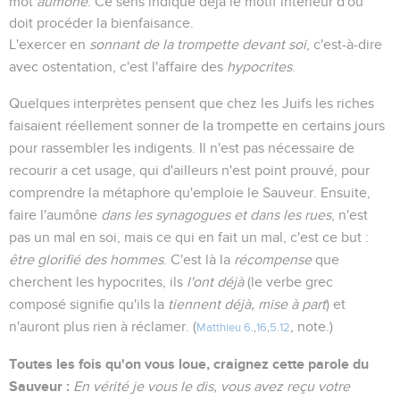
mot
aumône
. Ce sens indique déjà le motif intérieur d'où
doit procéder la bienfaisance.
L'exercer en
sonnant de la trompette devant soi
, c'est-à-dire
avec ostentation, c'est l'affaire des
hypocrites
.
Quelques interprètes pensent que chez les Juifs les riches
faisaient réellement sonner de la trompette en certains jours
pour rassembler les indigents. Il n'est pas nécessaire de
recourir a cet usage, qui d'ailleurs n'est point prouvé, pour
comprendre la métaphore qu'emploie le Sauveur. Ensuite,
faire l'aumône
dans les synagogues et dans les rues
, n'est
pas un mal en soi, mais ce qui en fait un mal, c'est ce but :
être glorifié des hommes
. C'est là la
récompense
que
cherchent les hypocrites, ils
l'ont déjà
(le verbe grec
composé signifie qu'ils la
tiennent déjà, mise à part
) et
n'auront plus rien à réclamer. (
, note.)
Matthieu 6
.,
16
,
5.12
Toutes les fois qu'on vous loue, craignez cette parole du
Sauveur :
En vérité je vous le dis, vous avez reçu votre