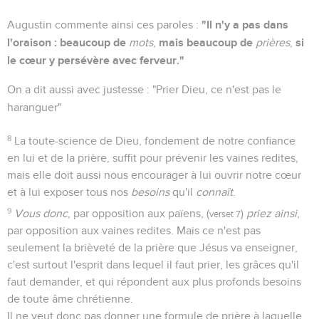
"Il n'y a pas dans
Augustin commente ainsi ces paroles :
l'oraison : beaucoup de
mais beaucoup de
si
mots
,
prières
,
le cœur y persévère avec ferveur."
On a dit aussi avec justesse : "Prier Dieu, ce n'est pas le
haranguer"
8
La toute-science de Dieu, fondement de notre confiance
en lui et de la prière, suffit pour prévenir les vaines redites,
mais elle doit aussi nous encourager à lui ouvrir notre cœur
et à lui exposer tous nos
besoins
qu'il
connaît
.
9
Vous donc
, par opposition aux païens, (
)
priez ainsi
,
verset 7
par opposition aux vaines redites. Mais ce n'est pas
seulement la brièveté de la prière que Jésus va enseigner,
c'est surtout l'esprit dans lequel il faut prier, les grâces qu'il
faut demander, et qui répondent aux plus profonds besoins
de toute âme chrétienne.
Il ne veut donc pas donner une formule de prière à laquelle