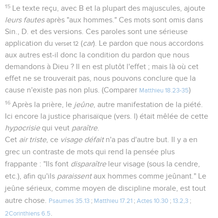
15
Le texte reçu, avec B et la plupart des majuscules, ajoute
leurs fautes
après "aux hommes." Ces mots sont omis dans
Sin., D. et des versions. Ces paroles sont une sérieuse
application du
(
car
). Le pardon que nous accordons
verset 12
aux autres est-il donc la condition du pardon que nous
demandons à Dieu ? Il en est plutôt l'effet ; mais là où cet
effet ne se trouverait pas, nous pouvons conclure que la
cause n'existe pas non plus. (Comparer
)
Matthieu 18.23-35
16
Après la prière, le
jeûne
, autre manifestation de la piété.
Ici encore la justice pharisaïque (vers. l) était mêlée de cette
hypocrisie
qui veut
paraître
.
Cet
air triste
, ce
visage défait
n'a pas d'autre but. Il y a en
grec un contraste de mots qui rend la pensée plus
frappante : "Ils font
disparaître
leur visage (sous la cendre,
etc.), afin qu'ils
paraissent
aux hommes comme jeûnant." Le
jeûne sérieux, comme moyen de discipline morale, est tout
autre chose.
Psaumes 35.13
;
Matthieu 17.21
;
Actes 10.30
;
13.2,3
;
.
2Corinthiens 6.5