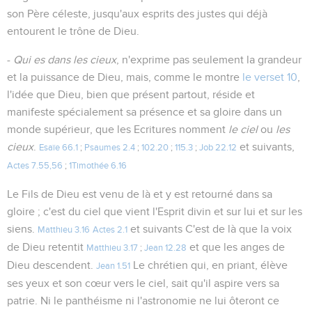
son Père céleste, jusqu'aux esprits des justes qui déjà
entourent le trône de Dieu.
-
Qui es dans les cieux
, n'exprime pas seulement la grandeur
et la puissance de Dieu, mais, comme le montre
le verset 10
,
l'idée que Dieu, bien que présent partout, réside et
manifeste spécialement sa présence et sa gloire dans un
monde supérieur, que les Ecritures nomment
le ciel
ou
les
cieux
.
et suivants,
Esaïe 66.1
;
Psaumes 2.4
;
102.20
;
115.3
;
Job 22.12
Actes 7.55,56
;
1Timothée 6.16
Le Fils de Dieu est venu de là et y est retourné dans sa
gloire ; c'est du ciel que vient l'Esprit divin et sur lui et sur les
siens.
et suivants C'est de là que la voix
Matthieu 3.16
Actes 2.1
de Dieu retentit
et que les anges de
Matthieu 3.17
;
Jean 12.28
Dieu descendent.
Le chrétien qui, en priant, élève
Jean 1.51
ses yeux et son cœur vers le ciel, sait qu'il aspire vers sa
patrie. Ni le panthéisme ni l'astronomie ne lui ôteront ce