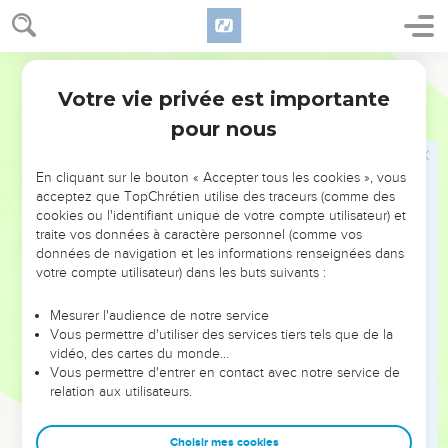
aussi.
48
Gr
. Vous serez parfaits
. Futur mis pour l'impératif ; ou
Bible annotée
bien : Vous le serez, Je l'attends de vous et, par la voie que
Votre vie privée est importante
Matthieu
5
je vous ouvre, vous y parviendrez.
Parfaits
pourrait se
pour nous
rapporter à tout ce qui précède dans ce chapitre, et
indiquerait une perfection morale ressemblant à tous égards
En cliquant sur le bouton « Accepter tous les cookies », vous
à celle de Dieu, autant que la créature peut égaler Celui qui
acceptez que TopChrétien utilise des traceurs (comme des
est infini. Mais il est plus probable que Jésus applique cette
cookies ou l'identifiant unique de votre compte utilisateur) et
grande parole à ce qu'il vient de dire de l'
amour
depuis le
traite vos données à caractère personnel (comme vos
données de navigation et les informations renseignées dans
verset44. (Voir
) C'est ce que confirme le passage
verset 45
votre compte utilisateur) dans les buts suivants :
parallèle dans
, qui porte : "soyez
miséricordieux
Luc 6.36
comme votre Père est miséricordieux." Ce sens se comprend
Mesurer l'audience de notre service
mieux aussi ; car il est certain que l'amour, surtout l'amour
Vous permettre d'utiliser des services tiers tels que de la
divin répandu dans le cœur, ne connaît et ne veut pas de
vidéo, des cartes du monde…
Vous permettre d'entrer en contact avec notre service de
bornes, il tend à une perfection toujours plus idéale et
relation aux utilisateurs.
toujours plus complète. Le but ainsi placé par le Sauveur
devant les yeux de ses disciples est encore assez sublime
Choisir mes cookies
pour effrayer leur faiblesse.