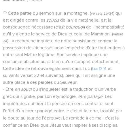
25
Cette partie du sermon sur la montagne, (
) qui
versets 25-34
est dirigée contre les
soucis
de la vie matérielle, est la
conséquence nécessaire (
c'est pourquoi
) de l'incompatibilité
qu'il y a entre le service de Dieu et celui de Mammon. (
verset
) La recherche inquiète de notre subsistance comme la
24
possession des richesses nous empêche d'être tout entiers à
notre seul Maître légitime. Son service implique une
confiance absolue aussi bien qu'un complet détachement.
Cette idée se retrouve également dans Luc (
et
Luc 12.16
suivants verset 22 et suivants), bien qu'il ait assigné une
autre place à ces paroles du Sauveur.
- Etre
en souci
ou s'inquiéter est la traduction d'un verbe
grec qui signifie, par son étymologie,
être partagé
. Les
inquiétudes qui tirent la pensée en sens contraire, sont
l'effet d'un cœur partagé entre le ciel et la terre, troublé par
le doute au jour de l'épreuve. Le remède à ce mal, c'est la
confiance en Dieu que Jésus veut inspirer à ses disciples.