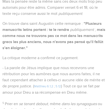
Mais la pensée reste la même sans ces deux mots trop peu
autorisés pour être admis. Comparer verset 6 et 18, où le
texte reçu conserve aussi le mot
publiquement
.
"Plusieurs
On trouve dans saint Augustin cette remarque :
manuscrits latins portent : te le rendra
mais
publiquement
;
comme nous ne trouvons pas ce mot dans les manuscrits
grecs les plus anciens, nous n'avons pas pensé qu'il fallût
s'en éloigner."
La critique moderne a confirmé ce jugement.
- La parole de Jésus implique que nous recevrons une
rétribution pour les aumônes que nous aurons faites, il ne
faut cependant attacher à celles-ci aucune idée de mérite et
de propre justice. (
) Tout ce qui se fait par
Matthieu 6.1,2
;
5.12
amour pour Dieu a sa récompense en Dieu même.
5
Prier en
se tenant debout
, même
dans les synagogues
ou