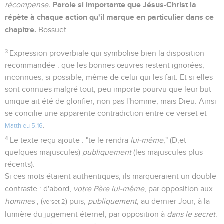
Parole si importante que Jésus-Christ la
récompense.
répète à chaque action qu'il marque en particulier dans ce
chapitre.
Bossuet.
3
Expression proverbiale qui symbolise bien la disposition
recommandée : que les bonnes œuvres restent ignorées,
inconnues, si possible, même de celui qui les fait. Et si elles
sont connues malgré tout, peu importe pourvu que leur but
unique ait été de glorifier, non pas l'homme, mais Dieu. Ainsi
se concilie une apparente contradiction entre ce verset et
.
Matthieu 5.16
4
Le texte reçu ajoute : "te le rendra
lui-même
," (D,et
quelques majuscules)
publiquement
(les majuscules plus
récents).
Si ces mots étaient authentiques, ils marqueraient un double
contraste : d'abord,
votre Père lui-même
, par opposition aux
hommes
; (
) puis,
publiquement
, au dernier Jour, à la
verset 2
lumière du jugement éternel, par opposition à
dans le secret
.