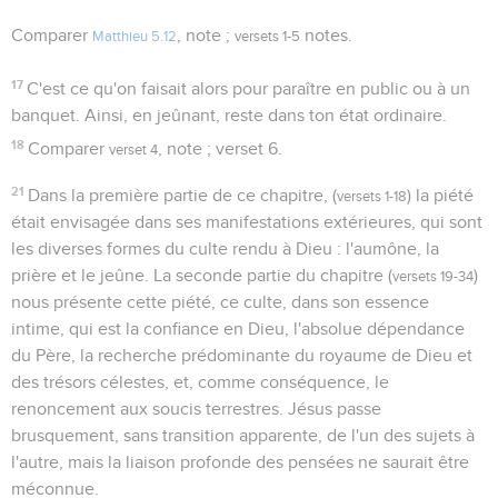
Comparer
, note ;
notes.
Matthieu 5.12
versets 1-5
17
C'est ce qu'on faisait alors pour paraître en public ou à un
banquet. Ainsi, en jeûnant, reste dans ton état ordinaire.
18
Comparer
, note ; verset 6.
verset 4
21
Dans la première partie de ce chapitre, (
) la piété
versets 1-18
était envisagée dans ses manifestations extérieures, qui sont
les diverses formes du culte rendu à Dieu : l'aumône, la
prière et le jeûne. La seconde partie du chapitre (
)
versets 19-34
nous présente cette piété, ce culte, dans son essence
intime, qui est la confiance en Dieu, l'absolue dépendance
du Père, la recherche prédominante du royaume de Dieu et
des trésors célestes, et, comme conséquence, le
renoncement aux soucis terrestres. Jésus passe
brusquement, sans transition apparente, de l'un des sujets à
l'autre, mais la liaison profonde des pensées ne saurait être
méconnue.