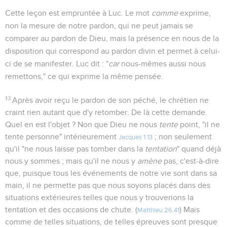
Cette leçon est empruntée à Luc. Le mot
comme
exprime,
non la mesure de notre pardon, qui ne peut jamais se
comparer au pardon de Dieu, mais la présence en nous de la
disposition qui correspond au pardon divin et permet à celui-
ci de se manifester. Luc dit : "
car
nous-mêmes aussi nous
remettons," ce qui exprime la même pensée.
13
Après avoir reçu le pardon de son péché, le chrétien ne
craint rien autant que d'y retomber. De là cette demande.
Quel en est l'objet ? Non que Dieu ne nous
tente
point, "il ne
tente personne" intérieurement
; non seulement
Jacques 1.13
qu'il "ne nous laisse pas tomber dans la
tentation
" quand déjà
nous y sommes ; mais qu'il ne nous y
amène
pas, c'est-à-dire
que, puisque tous les événements de notre vie sont dans sa
main, il ne permette pas que nous soyons placés dans des
situations extérieures telles que nous y trouverions la
tentation et des occasions de chute. (
) Mais
Matthieu 26.41
comme de telles situations, de telles épreuves sont presque