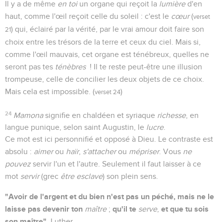
Il y a de même
en toi
un organe qui reçoit la
lumière
d'en
haut, comme l'œil reçoit celle du soleil : c'est le
cœur
(
verset
) qui, éclairé par la vérité, par le vrai amour doit faire son
21
choix entre les trésors de la terre et ceux du ciel. Mais si,
comme l'œil mauvais, cet organe est ténébreux, quelles ne
seront pas tes
ténèbres
! Il te reste peut-être une illusion
trompeuse, celle de concilier les deux objets de ce choix.
Mais cela est impossible. (
)
verset 24
24
Mamona
signifie en chaldéen et syriaque
richesse
, en
langue punique, selon saint Augustin, le
lucre
.
Ce mot est ici personnifié et opposé à Dieu. Le contraste est
absolu :
aimer
ou
haïr
,
s'attacher
ou
mépriser
. Vous
ne
pouvez
servir l'un et l'autre. Seulement il faut laisser à ce
mot
servir
(grec
être esclave
) son plein sens.
"Avoir de l'argent et du bien n'est pas un péché, mais ne le
laisse pas devenir ton
qu'il te
et que tu sois
maître
;
serve
,
son maître"
, Luther.