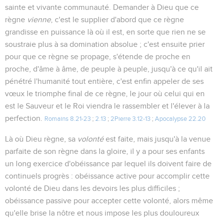
sainte et vivante communauté. Demander à Dieu que ce
règne
vienne
, c'est le supplier d'abord que ce règne
grandisse en puissance là où il est, en sorte que rien ne se
soustraie plus à sa domination absolue ; c'est ensuite prier
pour que ce règne se propage, s'étende de proche en
proche, d'âme à âme, de peuple à peuple, jusqu'à ce qu'il ait
pénétré l'humanité tout entière, c'est enfin appeler de ses
vœux le triomphe final de ce règne, le jour où celui qui en
est le Sauveur et le Roi viendra le rassembler et l'élever à la
perfection.
Romains 8.21-23
;
2.13
;
2Pierre 3.12-13
;
Apocalypse 22.20
Là où Dieu règne, sa
volonté
est faite, mais jusqu'à la venue
parfaite de son règne dans la gloire, il y a pour ses enfants
un long exercice d'obéissance par lequel ils doivent faire de
continuels progrès : obéissance active pour accomplir cette
volonté de Dieu dans les devoirs les plus difficiles ;
obéissance passive pour accepter cette volonté, alors même
qu'elle brise la nôtre et nous impose les plus douloureux