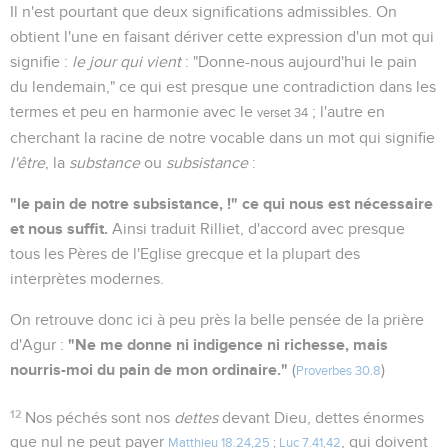
Il n'est pourtant que deux significations admissibles. On
obtient l'une en faisant dériver cette expression d'un mot qui
signifie :
le jour qui vient
: "Donne-nous aujourd'hui le pain
du lendemain," ce qui est presque une contradiction dans les
termes et peu en harmonie avec le
; l'autre en
verset 34
cherchant la racine de notre vocable dans un mot qui signifie
l'être
, la
substance
ou
subsistance
:
"le pain de notre subsistance, !" ce qui nous est nécessaire
et nous suffit.
Ainsi traduit Rilliet, d'accord avec presque
tous les Pères de l'Eglise grecque et la plupart des
interprètes modernes.
On retrouve donc ici à peu près la belle pensée de la prière
"Ne me donne ni indigence ni richesse, mais
d'Agur :
nourris-moi du pain de mon ordinaire."
(
)
Proverbes 30.8
12
Nos péchés sont nos
dettes
devant Dieu, dettes énormes
que nul ne peut payer
, qui doivent
Matthieu 18.24,25
;
Luc 7.41,42