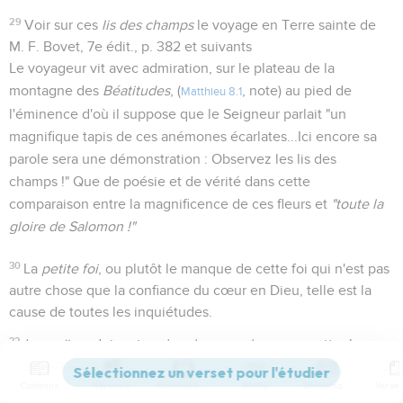
29
Voir sur ces
lis des champs
le voyage en Terre sainte de
M. F. Bovet, 7e édit., p. 382 et suivants
Le voyageur vit avec admiration, sur le plateau de la
montagne des
Béatitudes
, (
, note) au pied de
Matthieu 8.1
l'éminence d'où il suppose que le Seigneur parlait "un
magnifique tapis de ces anémones écarlates...Ici encore sa
parole sera une démonstration : Observez les lis des
champs !" Que de poésie et de vérité dans cette
comparaison entre la magnificence de ces fleurs et
"toute la
gloire de Salomon !"
30
La
petite foi
, ou plutôt le manque de cette foi qui n'est pas
autre chose que la confiance du cœur en Dieu, telle est la
cause de toutes les inquiétudes.
32
Les païens
doivent
rechercher ces choses
, y mettre leur
cœur ou
être en souci
quand elles leur manquent, parce
Contenus
Versions
Commentaires
Strong
Dictionnaire
qu'au lieu du Dieu vivant ils adorent de fausses divinités ou