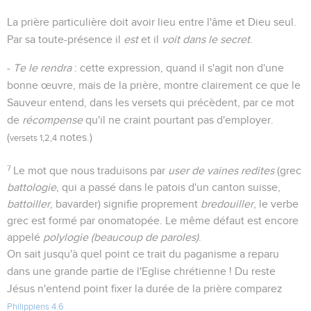
La prière particulière doit avoir lieu entre l'âme et Dieu seul.
Par sa toute-présence il
est
et il
voit dans le secret
.
-
Te le rendra
: cette expression, quand il s'agit non d'une
bonne œuvre, mais de la prière, montre clairement ce que le
Sauveur entend, dans les versets qui précèdent, par ce mot
de
récompense
qu'il ne craint pourtant pas d'employer.
(
notes.)
versets 1,2,4
7
Le mot que nous traduisons par
user de vaines redites
(grec
battologie
, qui a passé dans le patois d'un canton suisse,
battoiller
, bavarder) signifie proprement
bredouiller
, le verbe
grec est formé par onomatopée. Le même défaut est encore
appelé
polylogie (beaucoup de paroles)
.
On sait jusqu'à quel point ce trait du paganisme a reparu
dans une grande partie de l'Eglise chrétienne ! Du reste
Jésus n'entend point fixer la durée de la prière comparez
Philippiens 4.6