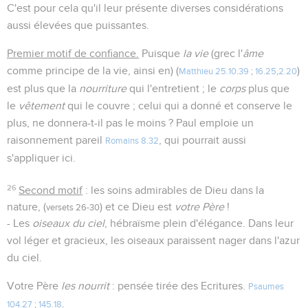
C'est pour cela qu'il leur présente diverses considérations
aussi élevées que puissantes.
Premier motif de confiance.
Puisque
la vie
(grec l'
âme
comme principe de la vie, ainsi en) (
)
Matthieu 25.10
.
39
;
16.25
,
2.20
est plus que la
nourriture
qui l'entretient ; le
corps
plus que
le
vêtement
qui le couvre ; celui qui a donné et conserve le
plus, ne donnera-t-il pas le moins ? Paul emploie un
raisonnement pareil
, qui pourrait aussi
Romains 8.32
s'appliquer ici.
26
Second motif
: les soins admirables de Dieu dans la
nature, (
) et ce Dieu est
votre Père
!
versets 26-30
- Les
oiseaux du ciel
, hébraïsme plein d'élégance. Dans leur
vol léger et gracieux, les oiseaux paraissent nager dans l'azur
du ciel.
Votre Père
les nourrit
: pensée tirée des Ecritures.
Psaumes
.
104.27
;
145.18