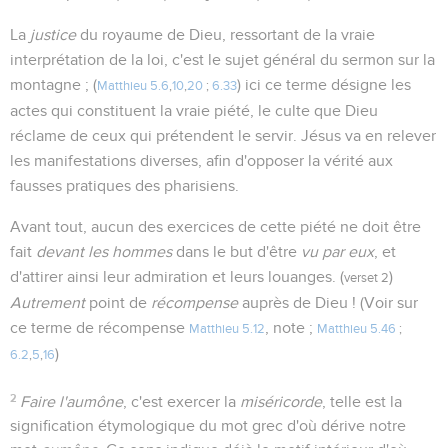
La
justice
du royaume de Dieu, ressortant de la vraie
interprétation de la loi, c'est le sujet général du sermon sur la
montagne ; (
) ici ce terme désigne les
Matthieu 5.6
,
10
,
20
;
6.33
actes qui constituent la vraie piété, le culte que Dieu
réclame de ceux qui prétendent le servir. Jésus va en relever
les manifestations diverses, afin d'opposer la vérité aux
fausses pratiques des pharisiens.
Avant tout, aucun des exercices de cette piété ne doit être
fait
devant les hommes
dans le but d'être
vu par eux
, et
d'attirer ainsi leur admiration et leurs louanges. (
)
verset 2
Autrement
point de
récompense
auprès de Dieu ! (Voir sur
ce terme de récompense
, note ;
Matthieu 5.12
Matthieu 5.46
;
)
6.2
,
5
,
16
2
Faire l'aumône
, c'est exercer la
miséricorde
, telle est la
signification étymologique du mot grec d'où dérive notre