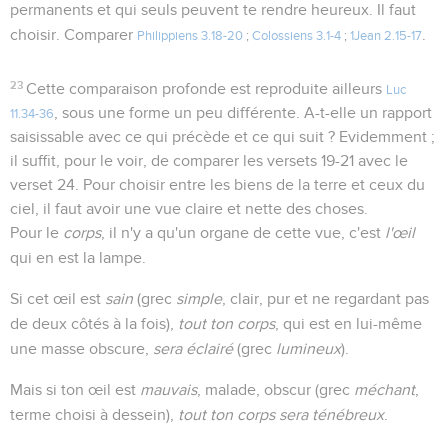
permanents et qui seuls peuvent te rendre heureux. Il faut
choisir. Comparer
.
Philippiens 3.18-20
;
Colossiens 3.1-4
;
1Jean 2.15-17
23
Cette comparaison profonde est reproduite ailleurs
Luc
, sous une forme un peu différente. A-t-elle un rapport
11.34-36
saisissable avec ce qui précède et ce qui suit ? Evidemment ;
il suffit, pour le voir, de comparer les versets 19-21 avec le
verset 24. Pour choisir entre les biens de la terre et ceux du
ciel, il faut avoir une vue claire et nette des choses.
Pour le
corps
, il n'y a qu'un organe de cette vue, c'est
l'œil
qui en est la lampe.
Si cet œil est
sain
(grec
simple
, clair, pur et ne regardant pas
de deux côtés à la fois),
tout ton corps
, qui est en lui-même
une masse obscure,
sera éclairé
(grec
lumineux
).
Mais si ton œil est
mauvais
, malade, obscur (grec
méchant
,
terme choisi à dessein),
tout ton corps sera ténébreux
.