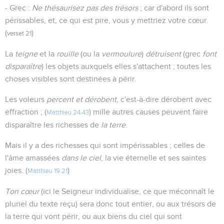
- Grec :
Ne thésaurisez pas des trésors
; car d'abord ils sont
périssables, et, ce qui est pire, vous y mettriez votre cœur.
(
)
verset 21
La
teigne
et la
rouille
(ou la
vermoulure
)
détruisent
(grec
font
disparaître
) les objets auxquels elles s'attachent ; toutes les
choses visibles sont destinées à périr.
Les voleurs
percent et dérobent
, c'est-à-dire dérobent avec
effraction ; (
) mille autres causes peuvent faire
Matthieu 24.43
disparaître les richesses de
la terre
.
Mais il y a des richesses qui sont impérissables ; celles de
l'âme amassées
dans le ciel
, la vie éternelle et ses saintes
joies. (
)
Matthieu 19.21
Ton cœur
(ici le Seigneur individualise, ce que méconnaît le
pluriel du texte reçu) sera donc tout entier, ou aux trésors de
la terre qui vont périr, ou aux biens du ciel qui sont