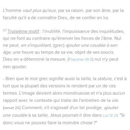
L'homme
vaut plus qu'eux
, par sa raison, par son âme, par la
faculté qu'il a de connaître Dieu, de se confier en lui.
27
Troisième motif
: l'inutilité, l'impuissance des inquiétudes,
qui ne font au contraire qu'énerver les forces de l'âme. Nul
ne peut,
en s'inquiétant
, (grec)
ajouter une coudée à son
âge
, une heure au temps de sa vie, objet de ses soucis.
Dieu en a déterminé la mesure, (
) nul n'y peut
Psaumes 39.5
rien ajouter.
- Bien que le mot grec signifie aussi la
taille
, la
stature
, c'est à
tort que la plupart des versions le rendent par un de ces
termes. L'image devient alors monstrueuse et n'a plus aucun
rapport avec le contexte qui traite de l'entretien de la
vie
.
(
) Comment, s'il s'agissait d'un tel prodige,
ajouter
verset 26
une
coudée
à sa
taille
, Jésus pourrait-il dire dans
"Si
Luc 12.26
donc vous ne pouvez faire la moindre chose ?"