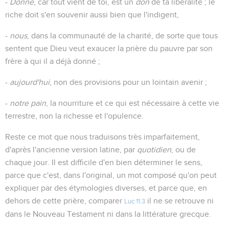
-
Donne
, car tout vient de toi, est un
don
de ta libéralité ; le
riche doit s'en souvenir aussi bien que l'indigent,
-
nous
, dans la communauté de la charité, de sorte que tous
sentent que Dieu veut exaucer la prière du pauvre par son
frère à qui il a déjà donné ;
-
aujourd'hui
, non des provisions pour un lointain avenir ;
-
notre pain
, la nourriture et ce qui est nécessaire à cette vie
terrestre, non la richesse et l'opulence.
Reste ce mot que nous traduisons très imparfaitement,
d'après l'ancienne version latine, par
quotidien
, ou de
chaque jour. Il est difficile d'en bien déterminer le sens,
parce que c'est, dans l'original, un mot composé qu'on peut
expliquer par des étymologies diverses, et parce que, en
dehors de cette prière, comparer
il ne se retrouve ni
Luc 11.3
dans le Nouveau Testament ni dans la littérature grecque.