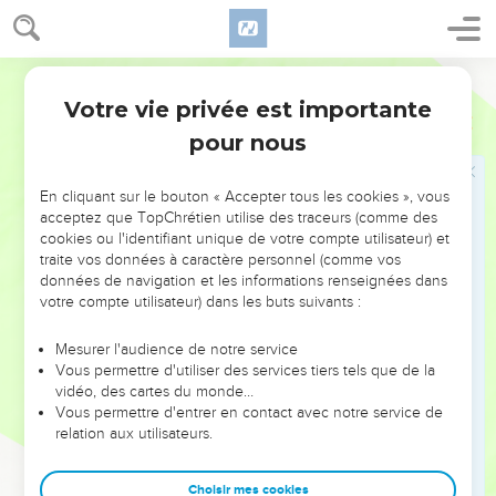
Segond 1910
Votre vie privée est importante
Esdras
10
Seuls les Évangiles sont disponibles en vidéo pour le moment.
pour nous
En cliquant sur le bouton « Accepter tous les cookies », vous
Cette partie de la Bible n'est pas disponible dans cette version.
acceptez que TopChrétien utilise des traceurs (comme des
cookies ou l'identifiant unique de votre compte utilisateur) et
traite vos données à caractère personnel (comme vos
données de navigation et les informations renseignées dans
Les Juifs renvoient les femmes étrangères
votre compte utilisateur) dans les buts suivants :
Mesurer l'audience de notre service
Vous permettre d'utiliser des services tiers tels que de la
vidéo, des cartes du monde…
Vous permettre d'entrer en contact avec notre service de
relation aux utilisateurs.
Liste des Juifs fautifs
Choisir mes cookies