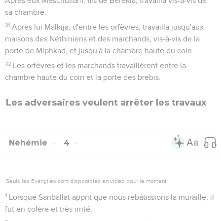
Après eux Meschullam, fils de Bérékia, travailla vis-à-vis de
sa chambre.
31
Après lui Malkija, d'entre les orfèvres, travailla jusqu'aux
maisons des Néthiniens et des marchands, vis-à-vis de la
porte de Miphkad, et jusqu'à la chambre haute du coin.
32
Les orfèvres et les marchands travaillèrent entre la
chambre haute du coin et la porte des brebis.
Les adversaires veulent arrêter les travaux
Néhémie
4
Seuls les Évangiles sont disponibles en vidéo pour le moment.
1
Lorsque Sanballat apprit que nous rebâtissions la muraille, il
fut en colère et très irrité.