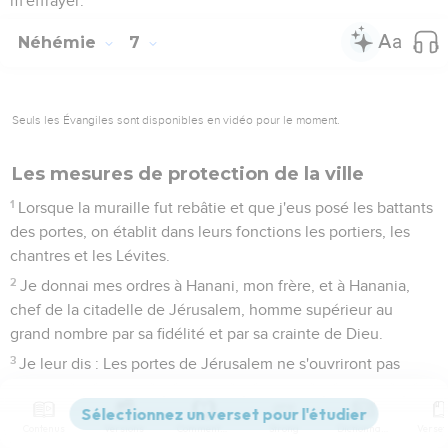
m'effrayer.
Néhémie
7
Seuls les Évangiles sont disponibles en vidéo pour le moment.
Les mesures de protection de la ville
1
Lorsque la muraille fut rebâtie et que j'eus posé les battants
des portes, on établit dans leurs fonctions les portiers, les
chantres et les Lévites.
2
Je donnai mes ordres à Hanani, mon frère, et à Hanania,
chef de la citadelle de Jérusalem, homme supérieur au
grand nombre par sa fidélité et par sa crainte de Dieu.
3
Je leur dis : Les portes de Jérusalem ne s'ouvriront pas
avant que la chaleur du soleil soit venue, et l'on fermera les
battants aux verrous en votre présence ; les habitants de
Contenus
Versions
Commentaires
Strong
Dictionnaire
Jérusalem feront la garde, chacun à son poste devant sa