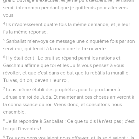
grand ouvrage à exécuter, et je ne puis descendre ; le travail
serait interrompu pendant que je quitterais pour aller vers
vous.
4
Ils m'adressèrent quatre fois la même demande, et je leur
fis la même réponse.
5
Sanballat m'envoya ce message une cinquième fois par son
serviteur, qui tenait à la main une lettre ouverte.
6
Il y était écrit : Le bruit se répand parmi les nations et
Gaschmu affirme que toi et les Juifs vous pensez à vous
révolter, et que c'est dans ce but que tu rebâtis la muraille.
Tu vas, dit-on, devenir leur roi,
7
tu as même établi des prophètes pour te proclamer à
Jérusalem roi de Juda. Et maintenant ces choses arriveront à
la connaissance du roi. Viens donc, et consultons-nous
ensemble.
8
Je fis répondre à Sanballat : Ce que tu dis là n'est pas ; c'est
toi qui l'inventes !
9
Tous ces gens voulaient nous effrayer, et ils se disaient : Ils