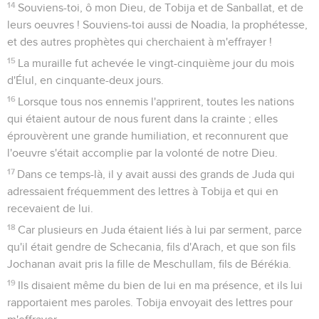
14
Souviens-toi, ô mon Dieu, de Tobija et de Sanballat, et de
leurs oeuvres ! Souviens-toi aussi de Noadia, la prophétesse,
et des autres prophètes qui cherchaient à m'effrayer !
15
La muraille fut achevée le vingt-cinquième jour du mois
d'Élul, en cinquante-deux jours.
16
Lorsque tous nos ennemis l'apprirent, toutes les nations
qui étaient autour de nous furent dans la crainte ; elles
éprouvèrent une grande humiliation, et reconnurent que
l'oeuvre s'était accomplie par la volonté de notre Dieu.
17
Dans ce temps-là, il y avait aussi des grands de Juda qui
adressaient fréquemment des lettres à Tobija et qui en
recevaient de lui.
18
Car plusieurs en Juda étaient liés à lui par serment, parce
qu'il était gendre de Schecania, fils d'Arach, et que son fils
Jochanan avait pris la fille de Meschullam, fils de Bérékia.
19
Ils disaient même du bien de lui en ma présence, et ils lui
rapportaient mes paroles. Tobija envoyait des lettres pour