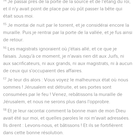
14
Je passai près de la porte de la source et de l'étang du roi,
et il n'y avait point de place par où pût passer la bête qui
était sous moi.
15
Je montai de nuit par le torrent, et je considérai encore la
muraille. Puis je rentrai par la porte de la vallée, et je fus ainsi
de retour.
16
Les magistrats ignoraient où j'étais allé, et ce que je
faisais. Jusqu'à ce moment, je n'avais rien dit aux Juifs, ni
aux sacrificateurs, ni aux grands, ni aux magistrats, ni à aucun
de ceux qui s'occupaient des affaires.
17
Je leur dis alors : Vous voyez le malheureux état où nous
sommes ! Jérusalem est détruite, et ses portes sont
consumées par le feu ! Venez, rebâtissons la muraille de
Jérusalem, et nous ne serons plus dans l'opprobre.
18
Et je leur racontai comment la bonne main de mon Dieu
avait été sur moi, et quelles paroles le roi m'avait adressées.
Ils dirent : Levons-nous, et bâtissons ! Et ils se fortifièrent
dans cette bonne résolution.