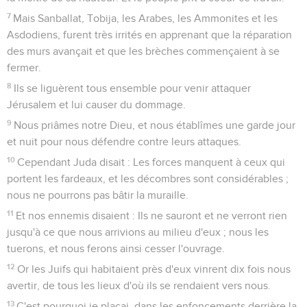
7
Mais Sanballat, Tobija, les Arabes, les Ammonites et les
Asdodiens, furent très irrités en apprenant que la réparation
des murs avançait et que les brèches commençaient à se
fermer.
8
Ils se liguèrent tous ensemble pour venir attaquer
Jérusalem et lui causer du dommage.
9
Nous priâmes notre Dieu, et nous établîmes une garde jour
et nuit pour nous défendre contre leurs attaques.
10
Cependant Juda disait : Les forces manquent à ceux qui
portent les fardeaux, et les décombres sont considérables ;
nous ne pourrons pas bâtir la muraille.
11
Et nos ennemis disaient : Ils ne sauront et ne verront rien
jusqu'à ce que nous arrivions au milieu d'eux ; nous les
tuerons, et nous ferons ainsi cesser l'ouvrage.
12
Or les Juifs qui habitaient près d'eux vinrent dix fois nous
avertir, de tous les lieux d'où ils se rendaient vers nous.
13
C'est pourquoi je plaçai, dans les enfoncements derrière la