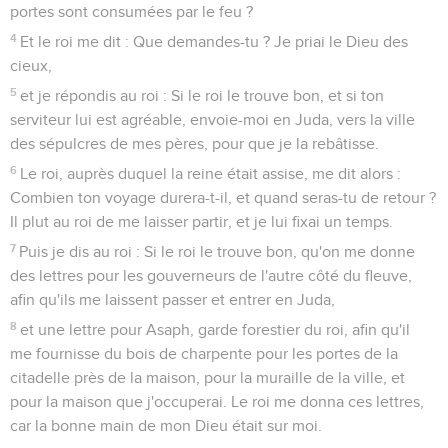
portes sont consumées par le feu ?
4
Et le roi me dit : Que demandes-tu ? Je priai le Dieu des
cieux,
5
et je répondis au roi : Si le roi le trouve bon, et si ton
serviteur lui est agréable, envoie-moi en Juda, vers la ville
des sépulcres de mes pères, pour que je la rebâtisse.
6
Le roi, auprès duquel la reine était assise, me dit alors :
Combien ton voyage durera-t-il, et quand seras-tu de retour ?
Il plut au roi de me laisser partir, et je lui fixai un temps.
7
Puis je dis au roi : Si le roi le trouve bon, qu'on me donne
des lettres pour les gouverneurs de l'autre côté du fleuve,
afin qu'ils me laissent passer et entrer en Juda,
8
et une lettre pour Asaph, garde forestier du roi, afin qu'il
me fournisse du bois de charpente pour les portes de la
citadelle près de la maison, pour la muraille de la ville, et
pour la maison que j'occuperai. Le roi me donna ces lettres,
car la bonne main de mon Dieu était sur moi.