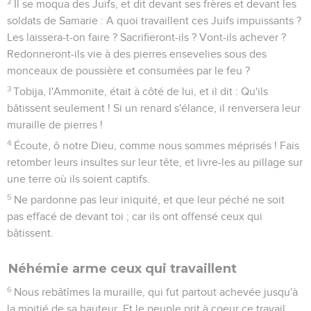
2
Il se moqua des Juifs, et dit devant ses frères et devant les
soldats de Samarie : A quoi travaillent ces Juifs impuissants ?
Les laissera-t-on faire ? Sacrifieront-ils ? Vont-ils achever ?
Redonneront-ils vie à des pierres ensevelies sous des
monceaux de poussière et consumées par le feu ?
3
Tobija, l'Ammonite, était à côté de lui, et il dit : Qu'ils
bâtissent seulement ! Si un renard s'élance, il renversera leur
muraille de pierres !
4
Écoute, ô notre Dieu, comme nous sommes méprisés ! Fais
retomber leurs insultes sur leur tête, et livre-les au pillage sur
une terre où ils soient captifs.
5
Ne pardonne pas leur iniquité, et que leur péché ne soit
pas effacé de devant toi ; car ils ont offensé ceux qui
bâtissent.
Néhémie arme ceux qui travaillent
6
Nous rebâtîmes la muraille, qui fut partout achevée jusqu'à
la moitié de sa hauteur. Et le peuple prit à coeur ce travail.