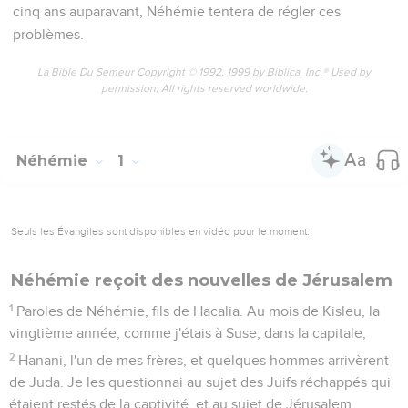
cinq ans auparavant, Néhémie tentera de régler ces
problèmes.
La Bible Du Semeur Copyright © 1992, 1999 by Biblica, Inc.® Used by
permission. All rights reserved worldwide.
Néhémie
1
Seuls les Évangiles sont disponibles en vidéo pour le moment.
Néhémie reçoit des nouvelles de Jérusalem
1
Paroles de Néhémie, fils de Hacalia. Au mois de Kisleu, la
vingtième année, comme j'étais à Suse, dans la capitale,
2
Hanani, l'un de mes frères, et quelques hommes arrivèrent
de Juda. Je les questionnai au sujet des Juifs réchappés qui
étaient restés de la captivité, et au sujet de Jérusalem.