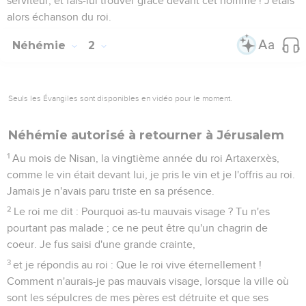
serviteur, et fais-lui trouver grâce devant cet homme ! J'étais
alors échanson du roi.
Néhémie
2
Seuls les Évangiles sont disponibles en vidéo pour le moment.
Néhémie autorisé à retourner à Jérusalem
1
Au mois de Nisan, la vingtième année du roi Artaxerxès,
comme le vin était devant lui, je pris le vin et je l'offris au roi.
Jamais je n'avais paru triste en sa présence.
2
Le roi me dit : Pourquoi as-tu mauvais visage ? Tu n'es
pourtant pas malade ; ce ne peut être qu'un chagrin de
coeur. Je fus saisi d'une grande crainte,
3
et je répondis au roi : Que le roi vive éternellement !
Comment n'aurais-je pas mauvais visage, lorsque la ville où
sont les sépulcres de mes pères est détruite et que ses