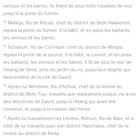
verrous et les barres. Ils firent de plus mille coudées de mur
jusqu'à la porte du fumier.
14
Malkija, fils de Récab, chef du district de Beth Hakkérem,
répara la porte du fumier. Il la bâtit, et en posa les battants,
les verrous et les barres.
15
Schallum, fils de Col Hozé, chef du district de Mitspa,
répara la porte de la source. Il la bâtit, la couvrit, et en posa
les battants, les verrous et les barres. Il fit de plus le mur de
l'étang de Siloé, près du jardin du roi, jusqu'aux degrés qui
descendent de la cité de David.
16
Après lui Néhémie, fils d'Azbuk, chef de la moitié du
district de Beth Tsur, travailla aux réparations jusque vis-à-vis
des sépulcres de David, jusqu'à l'étang qui avait été
construit, et jusqu'à la maison des héros.
17
Après lui travaillèrent les Lévites, Rehum, fils de Bani, et à
côté de lui travailla pour son district Haschabia, chef de la
moitié du district de Keïla.