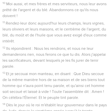
10
Moi aussi, et mes frères et mes serviteurs, nous leur avons
prêté de l'argent et du blé. Abandonnons ce qu'ils nous
doivent !
11
Rendez-leur donc aujourd'hui leurs champs, leurs vignes,
leurs oliviers et leurs maisons, et le centième de l'argent, du
blé, du moût et de l'huile que vous avez exigé d'eux comme
intérêt.
12
Ils répondirent : Nous les rendrons, et nous ne leur
demanderons rien, nous ferons ce que tu dis. Alors j'appelai
les sacrificateurs, devant lesquels je les fis jurer de tenir
parole.
13
Et je secouai mon manteau, en disant : Que Dieu secoue
de la même manière hors de sa maison et de ses biens tout
homme qui n'aura point tenu parole, et qu'ainsi cet homme
soit secoué et laissé à vide ! Toute l'assemblée dit : Amen !
On célébra l'Éternel. Et le peuple tint parole.
14
Dès le jour où le roi m'établit leur gouverneur dans le pays
de Juda, depuis la vingtième année jusqu'à la trente-