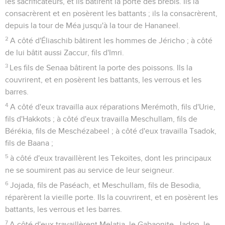
les sacrificateurs, et ils bâtirent la porte des brebis. Ils la
consacrèrent et en posèrent les battants ; ils la consacrèrent,
depuis la tour de Méa jusqu'à la tour de Hananeel.
2
A côté d'Éliaschib bâtirent les hommes de Jéricho ; à côté
de lui bâtit aussi Zaccur, fils d'Imri.
3
Les fils de Senaa bâtirent la porte des poissons. Ils la
couvrirent, et en posèrent les battants, les verrous et les
barres.
4
A côté d'eux travailla aux réparations Merémoth, fils d'Urie,
fils d'Hakkots ; à côté d'eux travailla Meschullam, fils de
Bérékia, fils de Meschézabeel ; à côté d'eux travailla Tsadok,
fils de Baana ;
5
à côté d'eux travaillèrent les Tekoïtes, dont les principaux
ne se soumirent pas au service de leur seigneur.
6
Jojada, fils de Paséach, et Meschullam, fils de Besodia,
réparèrent la vieille porte. Ils la couvrirent, et en posèrent les
battants, les verrous et les barres.
7
A côté d'eux travaillèrent Melatia, le Gabaonite, Jadon, le