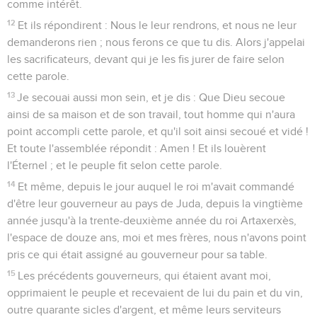
comme intérêt.
12
Et ils répondirent : Nous le leur rendrons, et nous ne leur
demanderons rien ; nous ferons ce que tu dis. Alors j'appelai
les sacrificateurs, devant qui je les fis jurer de faire selon
cette parole.
13
Je secouai aussi mon sein, et je dis : Que Dieu secoue
ainsi de sa maison et de son travail, tout homme qui n'aura
point accompli cette parole, et qu'il soit ainsi secoué et vidé !
Et toute l'assemblée répondit : Amen ! Et ils louèrent
l'Éternel ; et le peuple fit selon cette parole.
14
Et même, depuis le jour auquel le roi m'avait commandé
d'être leur gouverneur au pays de Juda, depuis la vingtième
année jusqu'à la trente-deuxième année du roi Artaxerxès,
l'espace de douze ans, moi et mes frères, nous n'avons point
pris ce qui était assigné au gouverneur pour sa table.
15
Les précédents gouverneurs, qui étaient avant moi,
opprimaient le peuple et recevaient de lui du pain et du vin,
outre quarante sicles d'argent, et même leurs serviteurs