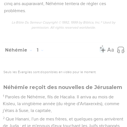
cinq ans auparavant, Néhémie tentera de régler ces
problèmes.
La Bible Du Semeur Copyright © 1992, 1999 by Biblica, Inc.® Used by
permission. All rights reserved worldwide.
Néhémie
1
Seuls les Évangiles sont disponibles en vidéo pour le moment.
Néhémie reçoit des nouvelles de Jérusalem
1
Paroles de Néhémie, fils de Hacalia. Il arriva au mois de
Kisleu, la vingtième année (du règne d'Artaxerxès), comme
j'étais à Suse, la capitale,
2
Que Hanani, l'un de mes frères, et quelques gens arrivèrent
de Juda ; et je m'enquis d'eux touchant les Juifs réchappés,