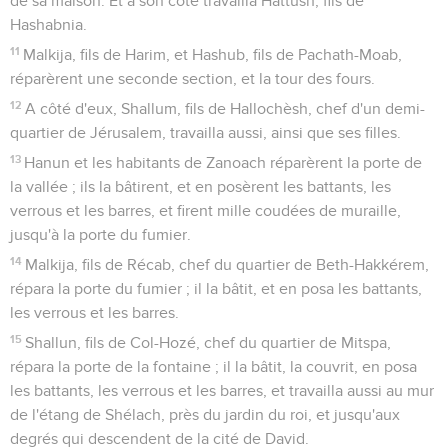
de sa maison. Et à son côté travailla Hattush, fils de
Hashabnia.
11
Malkija, fils de Harim, et Hashub, fils de Pachath-Moab,
réparèrent une seconde section, et la tour des fours.
12
A côté d'eux, Shallum, fils de Hallochèsh, chef d'un demi-
quartier de Jérusalem, travailla aussi, ainsi que ses filles.
13
Hanun et les habitants de Zanoach réparèrent la porte de
la vallée ; ils la bâtirent, et en posèrent les battants, les
verrous et les barres, et firent mille coudées de muraille,
jusqu'à la porte du fumier.
14
Malkija, fils de Récab, chef du quartier de Beth-Hakkérem,
répara la porte du fumier ; il la bâtit, et en posa les battants,
les verrous et les barres.
15
Shallun, fils de Col-Hozé, chef du quartier de Mitspa,
répara la porte de la fontaine ; il la bâtit, la couvrit, en posa
les battants, les verrous et les barres, et travailla aussi au mur
de l'étang de Shélach, près du jardin du roi, et jusqu'aux
degrés qui descendent de la cité de David.