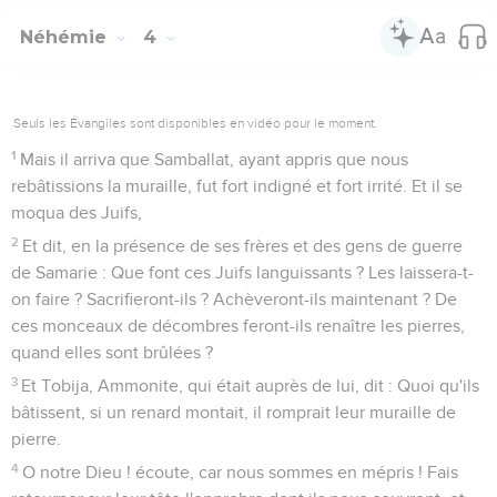
Néhémie
4
Seuls les Évangiles sont disponibles en vidéo pour le moment.
1
Mais il arriva que Samballat, ayant appris que nous
rebâtissions la muraille, fut fort indigné et fort irrité. Et il se
moqua des Juifs,
2
Et dit, en la présence de ses frères et des gens de guerre
de Samarie : Que font ces Juifs languissants ? Les laissera-t-
on faire ? Sacrifieront-ils ? Achèveront-ils maintenant ? De
ces monceaux de décombres feront-ils renaître les pierres,
quand elles sont brûlées ?
3
Et Tobija, Ammonite, qui était auprès de lui, dit : Quoi qu'ils
bâtissent, si un renard montait, il romprait leur muraille de
pierre.
4
O notre Dieu ! écoute, car nous sommes en mépris ! Fais