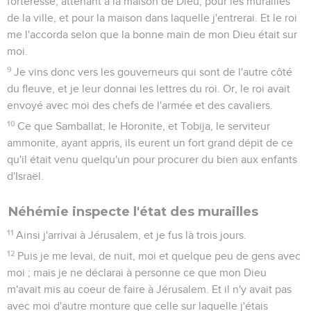
forteresse, attenant à la maison de Dieu, pour les murailles
de la ville, et pour la maison dans laquelle j'entrerai. Et le roi
me l'accorda selon que la bonne main de mon Dieu était sur
moi.
9
Je vins donc vers les gouverneurs qui sont de l'autre côté
du fleuve, et je leur donnai les lettres du roi. Or, le roi avait
envoyé avec moi des chefs de l'armée et des cavaliers.
10
Ce que Samballat, le Horonite, et Tobija, le serviteur
ammonite, ayant appris, ils eurent un fort grand dépit de ce
qu'il était venu quelqu'un pour procurer du bien aux enfants
d'Israël.
Néhémie inspecte l'état des murailles
11
Ainsi j'arrivai à Jérusalem, et je fus là trois jours.
12
Puis je me levai, de nuit, moi et quelque peu de gens avec
moi ; mais je ne déclarai à personne ce que mon Dieu
m'avait mis au coeur de faire à Jérusalem. Et il n'y avait pas
avec moi d'autre monture que celle sur laquelle j'étais