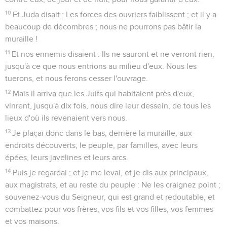
10
Et Juda disait : Les forces des ouvriers faiblissent ; et il y a
beaucoup de décombres ; nous ne pourrons pas bâtir la
muraille !
11
Et nos ennemis disaient : Ils ne sauront et ne verront rien,
jusqu'à ce que nous entrions au milieu d'eux. Nous les
tuerons, et nous ferons cesser l'ouvrage.
12
Mais il arriva que les Juifs qui habitaient près d'eux,
vinrent, jusqu'à dix fois, nous dire leur dessein, de tous les
lieux d'où ils revenaient vers nous.
13
Je plaçai donc dans le bas, derrière la muraille, aux
endroits découverts, le peuple, par familles, avec leurs
épées, leurs javelines et leurs arcs.
14
Puis je regardai ; et je me levai, et je dis aux principaux,
aux magistrats, et au reste du peuple : Ne les craignez point ;
souvenez-vous du Seigneur, qui est grand et redoutable, et
combattez pour vos frères, vos fils et vos filles, vos femmes
et vos maisons.