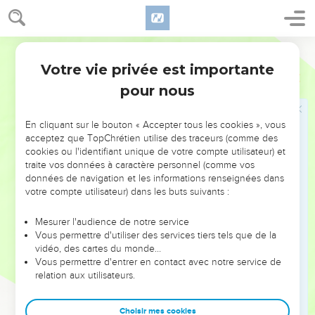
30
Des enfants de Pachath-Moab : Adna, Kélal, Bénaja,
Maaséja, Matthania, Bethsaléel, Binnuï et Manassé.
Ostervald
31
Des enfants de Harim : Éliézer, Jishija, Malkija, Shémaja,
Votre vie privée est importante
Siméon,
Esdras
10
pour nous
32
Benjamin, Malluc et Shémaria.
33
Des enfants de Hashum : Mathnaï, Matthattha, Zabad,
En cliquant sur le bouton « Accepter tous les cookies », vous
Éliphélet, Jérémaï, Manassé et Shimeï.
acceptez que TopChrétien utilise des traceurs (comme des
34
Des enfants de Bani : Maadaï, Amram, Uël,
cookies ou l'identifiant unique de votre compte utilisateur) et
traite vos données à caractère personnel (comme vos
35
Bénaja, Bédia, Kéluhu,
données de navigation et les informations renseignées dans
36
Vania, Mérémoth, Éliashib,
votre compte utilisateur) dans les buts suivants :
37
Matthania, Matthénaï, Jaasaï,
Mesurer l'audience de notre service
38
Bani, Binnuï, Shimeï,
Vous permettre d'utiliser des services tiers tels que de la
vidéo, des cartes du monde…
39
Shélémia, Nathan, Adaja,
Vous permettre d'entrer en contact avec notre service de
40
Macnadbaï, Shashaï, Sharaï,
relation aux utilisateurs.
41
Azaréel, Shélémia, Shémaria,
Choisir mes cookies
42