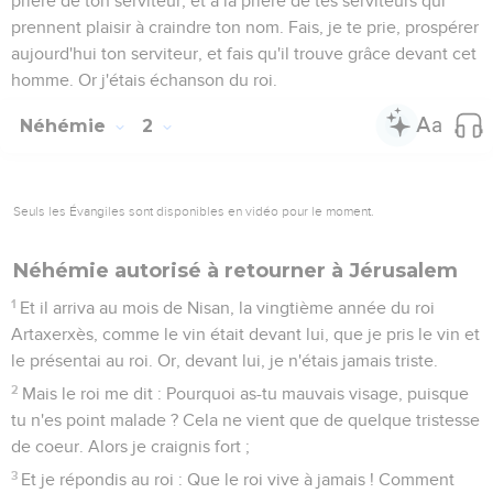
prière de ton serviteur, et à la prière de tes serviteurs qui
prennent plaisir à craindre ton nom. Fais, je te prie, prospérer
aujourd'hui ton serviteur, et fais qu'il trouve grâce devant cet
homme. Or j'étais échanson du roi.
Néhémie
2
Seuls les Évangiles sont disponibles en vidéo pour le moment.
Néhémie autorisé à retourner à Jérusalem
1
Et il arriva au mois de Nisan, la vingtième année du roi
Artaxerxès, comme le vin était devant lui, que je pris le vin et
le présentai au roi. Or, devant lui, je n'étais jamais triste.
2
Mais le roi me dit : Pourquoi as-tu mauvais visage, puisque
tu n'es point malade ? Cela ne vient que de quelque tristesse
de coeur. Alors je craignis fort ;
3
Et je répondis au roi : Que le roi vive à jamais ! Comment