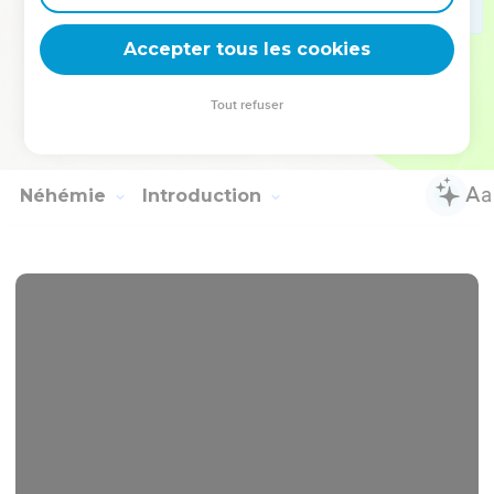
Shallum, Amaria et Joseph.
43
Des enfants de Nébo : Jéiel, Matthithia, Zabad, Zébina,
Accepter tous les cookies
Jaddaï, Joël et Bénaja.
44
Tous ceux-là avaient pris des femmes étrangères ; et il y
Tout refuser
en avait d'entre eux qui avaient eu des enfants de ces
femmes-là.
Néhémie
Introduction