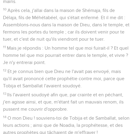
mains.
10
Après cela, j'allai dans la maison de Shémaja, fils de
Délaja, fils de Méhétabéel, qui s'était enfermé. Et il me dit :
Assemblons-nous dans la maison de Dieu, dans le temple, et
fermons les portes du temple ; car ils doivent venir pour te
tuer, et c'est de nuit qu'ils viendront pour te tuer.
11
Mais je répondis : Un homme tel que moi fuirait-il ? Et quel
homme tel que moi pourrait entrer dans le temple, et vivre ?
Je n'y entrerai point.
12
Et je connus bien que Dieu ne l'avait pas envoyé, mais
qu'il avait prononcé cette prophétie contre moi, parce que
Tobija et Samballat l'avaient soudoyé.
13
Ils l'avaient soudoyé afin que, par crainte et en péchant,
j'en agisse ainsi, et que, m'étant fait un mauvais renom, ils
pussent me couvrir d'opprobre.
14
O mon Dieu ! souviens-toi de Tobija et de Samballat, selon
leurs actions ; ainsi que de Noadia, la prophétesse, et des
autres prophètes qui tâchaient de m'effrayer !