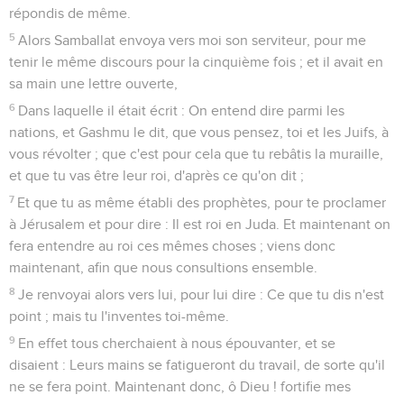
répondis de même.
5
Alors Samballat envoya vers moi son serviteur, pour me
tenir le même discours pour la cinquième fois ; et il avait en
sa main une lettre ouverte,
6
Dans laquelle il était écrit : On entend dire parmi les
nations, et Gashmu le dit, que vous pensez, toi et les Juifs, à
vous révolter ; que c'est pour cela que tu rebâtis la muraille,
et que tu vas être leur roi, d'après ce qu'on dit ;
7
Et que tu as même établi des prophètes, pour te proclamer
à Jérusalem et pour dire : Il est roi en Juda. Et maintenant on
fera entendre au roi ces mêmes choses ; viens donc
maintenant, afin que nous consultions ensemble.
8
Je renvoyai alors vers lui, pour lui dire : Ce que tu dis n'est
point ; mais tu l'inventes toi-même.
9
En effet tous cherchaient à nous épouvanter, et se
disaient : Leurs mains se fatigueront du travail, de sorte qu'il
ne se fera point. Maintenant donc, ô Dieu ! fortifie mes