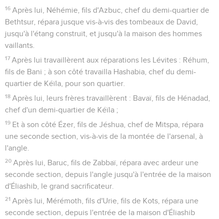
16
Après lui, Néhémie, fils d'Azbuc, chef du demi-quartier de
Bethtsur, répara jusque vis-à-vis des tombeaux de David,
jusqu'à l'étang construit, et jusqu'à la maison des hommes
vaillants.
17
Après lui travaillèrent aux réparations les Lévites : Réhum,
fils de Bani ; à son côté travailla Hashabia, chef du demi-
quartier de Kéïla, pour son quartier.
18
Après lui, leurs frères travaillèrent : Bavaï, fils de Hénadad,
chef d'un demi-quartier de Kéïla ;
19
Et à son côté Ézer, fils de Jéshua, chef de Mitspa, répara
une seconde section, vis-à-vis de la montée de l'arsenal, à
l'angle.
20
Après lui, Baruc, fils de Zabbaï, répara avec ardeur une
seconde section, depuis l'angle jusqu'à l'entrée de la maison
d'Éliashib, le grand sacrificateur.
21
Après lui, Mérémoth, fils d'Urie, fils de Kots, répara une
seconde section, depuis l'entrée de la maison d'Éliashib