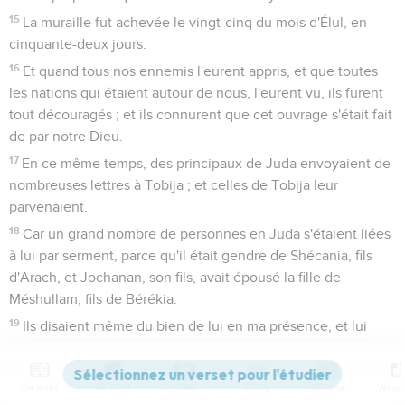
15
La muraille fut achevée le vingt-cinq du mois d'Élul, en
cinquante-deux jours.
16
Et quand tous nos ennemis l'eurent appris, et que toutes
les nations qui étaient autour de nous, l'eurent vu, ils furent
tout découragés ; et ils connurent que cet ouvrage s'était fait
de par notre Dieu.
17
En ce même temps, des principaux de Juda envoyaient de
nombreuses lettres à Tobija ; et celles de Tobija leur
parvenaient.
18
Car un grand nombre de personnes en Juda s'étaient liées
à lui par serment, parce qu'il était gendre de Shécania, fils
d'Arach, et Jochanan, son fils, avait épousé la fille de
Méshullam, fils de Bérékia.
19
Ils disaient même du bien de lui en ma présence, et lui
rapportaient mes paroles ; et Tobija envoyait des lettres pour
m'effrayer.
Contenus
Versions
Commentaires
Strong
Dictionnaire