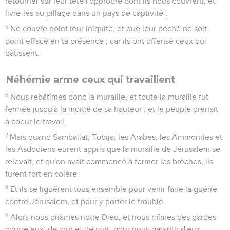
retourner sur leur tête l'opprobre dont ils nous couvrent, et
livre-les au pillage dans un pays de captivité ;
5
Ne couvre point leur iniquité, et que leur péché ne soit
point effacé en ta présence ; car ils ont offensé ceux qui
bâtissent.
Néhémie arme ceux qui travaillent
6
Nous rebâtîmes donc la muraille, et toute la muraille fut
fermée jusqu'à la moitié de sa hauteur ; et le peuple prenait
à coeur le travail.
7
Mais quand Samballat, Tobija, les Arabes, les Ammonites et
les Asdodiens eurent appris que la muraille de Jérusalem se
relevait, et qu'on avait commencé à fermer les brèches, ils
furent fort en colère.
8
Et ils se liguèrent tous ensemble pour venir faire la guerre
contre Jérusalem, et pour y porter le trouble.
9
Alors nous priâmes notre Dieu, et nous mîmes des gardes
contre eux, de jour et de nuit, pour nous garantir d'eux.