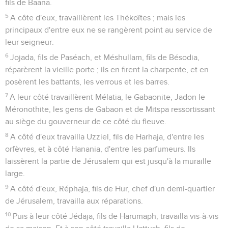
fils de Baana.
5
A côte d'eux, travaillèrent les Thékoïtes ; mais les
principaux d'entre eux ne se rangèrent point au service de
leur seigneur.
6
Jojada, fils de Paséach, et Méshullam, fils de Bésodia,
réparèrent la vieille porte ; ils en firent la charpente, et en
posèrent les battants, les verrous et les barres.
7
A leur côté travaillèrent Mélatia, le Gabaonite, Jadon le
Méronothite, les gens de Gabaon et de Mitspa ressortissant
au siège du gouverneur de ce côté du fleuve.
8
A côté d'eux travailla Uzziel, fils de Harhaja, d'entre les
orfèvres, et à côté Hanania, d'entre les parfumeurs. Ils
laissèrent la partie de Jérusalem qui est jusqu'à la muraille
large.
9
A côté d'eux, Réphaja, fils de Hur, chef d'un demi-quartier
de Jérusalem, travailla aux réparations.
10
Puis à leur côté Jédaja, fils de Harumaph, travailla vis-à-vis