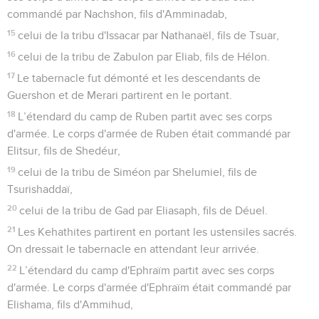
commandé par Nachshon, fils d'Amminadab,
15
celui de la tribu d'Issacar par Nathanaël, fils de Tsuar,
16
celui de la tribu de Zabulon par Eliab, fils de Hélon.
17
Le tabernacle fut démonté et les descendants de
Guershon et de Merari partirent en le portant.
18
L’étendard du camp de Ruben partit avec ses corps
d'armée. Le corps d'armée de Ruben était commandé par
Elitsur, fils de Shedéur,
19
celui de la tribu de Siméon par Shelumiel, fils de
Tsurishaddaï,
20
celui de la tribu de Gad par Eliasaph, fils de Déuel.
21
Les Kehathites partirent en portant les ustensiles sacrés.
On dressait le tabernacle en attendant leur arrivée.
22
L’étendard du camp d'Ephraïm partit avec ses corps
d'armée. Le corps d'armée d'Ephraïm était commandé par
Elishama, fils d'Ammihud,