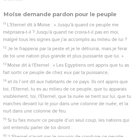
Moïse demande pardon pour le peuple
11
L'Eternel dit à Moïse : « Jusqu'à quand ce peuple me
méprisera-t-il ? Jusqu'à quand ne croira-t-il pas en moi,
malgré tous les signes que j'ai accomplis au milieu de lui ?
12
Je le frapperai par la peste et je le détruirai, mais je ferai
de toi une nation plus grande et plus puissante que lui. »
13
Moïse dit à l'Eternel : « Les Egyptiens ont appris que tu as
fait sortir ce peuple de chez eux par ta puissance,
14
et ils l’ont dit aux habitants de ce pays. Ils ont appris que
toi, l'Eternel, tu es au milieu de ce peuple, que tu apparais
visiblement, toi, l'Eternel, que ta nuée se tient sur lui, que tu
marches devant lui le jour dans une colonne de nuée, et la
nuit dans une colonne de feu.
15
Si tu fais mourir ce peuple d’un seul coup, les nations qui
ont entendu parler de toi diront :
16
‘L'Eternel n'avait pas le pouvoir de conduire ce peuple