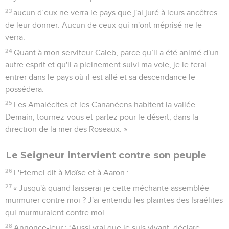
23
aucun d’eux ne verra le pays que j'ai juré à leurs ancêtres
de leur donner. Aucun de ceux qui m'ont méprisé ne le
verra.
24
Quant à mon serviteur Caleb, parce qu’il a été animé d'un
autre esprit et qu'il a pleinement suivi ma voie, je le ferai
entrer dans le pays où il est allé et sa descendance le
possédera.
25
Les Amalécites et les Cananéens habitent la vallée.
Demain, tournez-vous et partez pour le désert, dans la
direction de la mer des Roseaux. »
Le Seigneur intervient contre son peuple
26
L'Eternel dit à Moïse et à Aaron :
27
« Jusqu'à quand laisserai-je cette méchante assemblée
murmurer contre moi ? J'ai entendu les plaintes des Israélites
qui murmuraient contre moi.
28
Annonce-leur : ‘Aussi vrai que je suis vivant, déclare