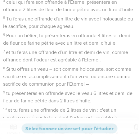
4
celui qui fera son offrande à l'Eternel présentera en
offrande 2 litres de fleur de farine pétrie avec un litre d'huile.
5
Tu feras une offrande d'un litre de vin avec l'holocauste ou
le sacrifice, pour chaque agneau.
6
Pour un bélier, tu présenteras en offrande 4 litres et demi
de fleur de farine pétrie avec un litre et demi d'huile,
7
et tu feras une offrande d’un litre et demi de vin, comme
offrande dont l’odeur est agréable à l'Eternel.
8
Si tu offres un veau – soit comme holocauste, soit comme
sacrifice en accomplissement d'un vœu, ou encore comme
sacrifice de communion pour l'Eternel –
9
tu présenteras en offrande avec le veau 6 litres et demi de
fleur de farine pétrie dans 2 litres d'huile,
10
et tu feras une offrande de 2 litres de vin : c'est un
sacrifice passé par le feu, dont l’odeur est agréable à
l'Eternel.
Contenus
Versions
Commentaires
Strong
Dictionnaire
11
On agira ainsi pour chaque bœuf, pour chaque bélier, pour