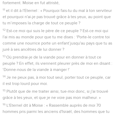
fortement. Moïse en fut attristé,
11
et il dit à l'Eternel : « Pourquoi fais-tu du mal à ton serviteur
et pourquoi n'ai-je pas trouvé grâce à tes yeux, au point que
tu m’imposes la charge de tout ce peuple ?
12
Est-ce moi qui suis le père de ce peuple ? Est-ce moi qui
l'ai mis au monde pour que tu me dises : ‘Porte-le contre toi
comme une nourrice porte un enfant’jusqu'au pays que tu as
juré à ses ancêtres de lui donner ?
13
Où prendrai-je de la viande pour en donner à tout ce
peuple ? En effet, ils viennent pleurer près de moi en disant :
‘Donne-nous de la viande à manger !’
14
Je ne peux pas, à moi tout seul, porter tout ce peuple, car
il est trop lourd pour moi.
15
Plutôt que de me traiter ainsi, tue-moi donc, si j'ai trouvé
grâce à tes yeux, et que je ne voie pas mon malheur. »
16
L'Eternel dit à Moïse : « Rassemble auprès de moi 70
hommes pris parmi les anciens d'Israël, des hommes que tu