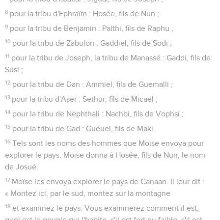
8
pour la tribu d'Ephraïm : Hosée, fils de Nun ;
9
pour la tribu de Benjamin : Palthi, fils de Raphu ;
10
pour la tribu de Zabulon : Gaddiel, fils de Sodi ;
11
pour la tribu de Joseph, la tribu de Manassé : Gaddi, fils de
Susi ;
12
pour la tribu de Dan : Ammiel, fils de Guemalli ;
13
pour la tribu d'Aser : Sethur, fils de Micaël ;
14
pour la tribu de Nephthali : Nachbi, fils de Vophsi ;
15
pour la tribu de Gad : Guéuel, fils de Maki.
16
Tels sont les noms des hommes que Moïse envoya pour
explorer le pays. Moïse donna à Hosée, fils de Nun, le nom
de Josué.
17
Moïse les envoya explorer le pays de Canaan. Il leur dit :
« Montez ici, par le sud, montez sur la montagne
18
et examinez le pays. Vous examinerez comment il est,
quel est le peuple qui l'habite, s'il est fort ou faible, s'il est