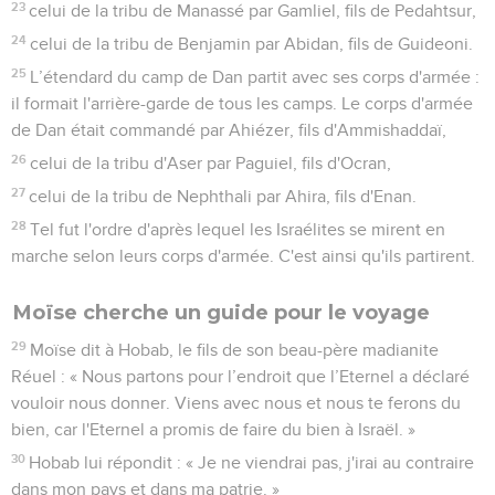
23
celui de la tribu de Manassé par Gamliel, fils de Pedahtsur,
24
celui de la tribu de Benjamin par Abidan, fils de Guideoni.
25
L’étendard du camp de Dan partit avec ses corps d'armée :
il formait l'arrière-garde de tous les camps. Le corps d'armée
de Dan était commandé par Ahiézer, fils d'Ammishaddaï,
26
celui de la tribu d'Aser par Paguiel, fils d'Ocran,
27
celui de la tribu de Nephthali par Ahira, fils d'Enan.
28
Tel fut l'ordre d'après lequel les Israélites se mirent en
marche selon leurs corps d'armée. C'est ainsi qu'ils partirent.
Moïse cherche un guide pour le voyage
29
Moïse dit à Hobab, le fils de son beau-père madianite
Réuel : « Nous partons pour l’endroit que l’Eternel a déclaré
vouloir nous donner. Viens avec nous et nous te ferons du
bien, car l'Eternel a promis de faire du bien à Israël. »
30
Hobab lui répondit : « Je ne viendrai pas, j'irai au contraire
dans mon pays et dans ma patrie. »