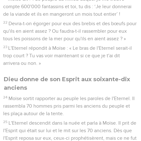
compte 600'000 fantassins et toi, tu dis : ‘Je leur donnerai
de la viande et ils en mangeront un mois tout entier’ !
22
Devra-t-on égorger pour eux des brebis et des bœufs pour
qu'ils en aient assez ? Ou faudra-t-il rassembler pour eux
tous les poissons de la mer pour qu'ils en aient assez ? »
23
L'Eternel répondit à Moïse : « Le bras de l'Eternel serait-il
trop court ? Tu vas voir maintenant si ce que je t'ai dit
arrivera ou non. »
Dieu donne de son Esprit aux soixante-dix
anciens
24
Moïse sortit rapporter au peuple les paroles de l'Eternel. Il
rassembla 70 hommes pris parmi les anciens du peuple et
les plaça autour de la tente.
25
L'Eternel descendit dans la nuée et parla à Moïse. Il prit de
l'Esprit qui était sur lui et le mit sur les 70 anciens. Dès que
l'Esprit reposa sur eux, ceux-ci prophétisèrent, mais ce ne fut