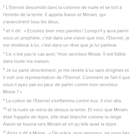
5
L'Eternel descendit dans la colonne de nuée et se tint à
l'entrée de la tente. Il appela Aaron et Miriam, qui
s'avancèrent tous les deux,
6
et il dit : « Ecoutez bien mes paroles ! Lorsqu'il y aura parmi
vous un prophète, c'est dans une vision que moi, l'Eternel, je
me révélerai à lui, c'est dans un rêve que je lui parlerai.
7
Ce n’est pas le cas avec *mon serviteur Moïse. Il est fidèle
dans toute ma maison.
8
Je lui parle directement, je me révèle à lui sans énigmes et
il voit une représentation de l'Eternel. Comment se fait-il que
vous n’ayez pas eu peur de parler contre mon serviteur
Moïse ? »
9
La colère de l'Eternel s'enflamma contre eux. Il s'en alla,
10
et la nuée se retira de dessus la tente. Et voici que Miriam
était frappée de lèpre, elle était blanche comme la neige.
Aaron se tourna vers Miriam et vit qu’elle avait la lèpre.
11
Alors il dit à Moïse : « De grâce, mon seigneur, ne nous fais