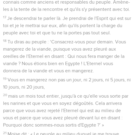
connais comme anciens et responsables du peuple. Amène-
les à la tente de la rencontre et qu'ils s'y présentent avec toi.
17
Je descendrai te parler là. Je prendrai de l'Esprit qui est sur
toi et je le mettrai sur eux, afin qu'ils portent la charge du
peuple avec toi et que tu ne la portes pas tout seul.
18
Tu diras au peuple : ‘Consacrez-vous pour demain. Vous
mangerez de la viande, puisque vous avez pleuré aux
oreilles de l'Eternel en disant : Qui nous fera manger de la
viande ? Nous étions bien en Egypte ! L'Eternel vous
donnera de la viande et vous en mangerez.
19
Vous en mangerez non pas un jour, ni 2 jours, ni 5 jours, ni
10 jours, ni 20 jours,
20
mais un mois tout entier, jusqu'à ce qu'elle vous sorte par
les narines et que vous en soyez dégoûtés. Cela arrivera
parce que vous avez rejeté l'Eternel qui est au milieu de
vous et parce que vous avez pleuré devant lui en disant :
Pourquoi donc sommes-nous sortis d'Egypte ?’ »
21
Moïse dit : « Le peuple au milieu duquel je me trouve