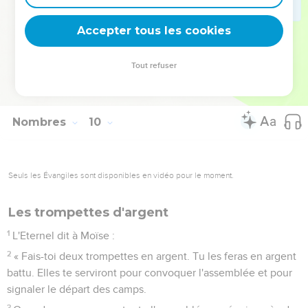
une année, les Israélites restaient à camper et ne partaient
pas ; et quand elle s'élevait, ils partaient.
Accepter tous les cookies
23
C’est sur l’ordre de l’Eternel qu’ils campaient et partaient.
Ils obéissaient au commandement de l'Eternel,
Tout refuser
conformément à l’ordre que l'Eternel avait donné par
l’intermédiaire de Moïse.
Nombres
10
Seuls les Évangiles sont disponibles en vidéo pour le moment.
Les trompettes d'argent
1
L'Eternel dit à Moïse :
2
« Fais-toi deux trompettes en argent. Tu les feras en argent
battu. Elles te serviront pour convoquer l'assemblée et pour
signaler le départ des camps.
3