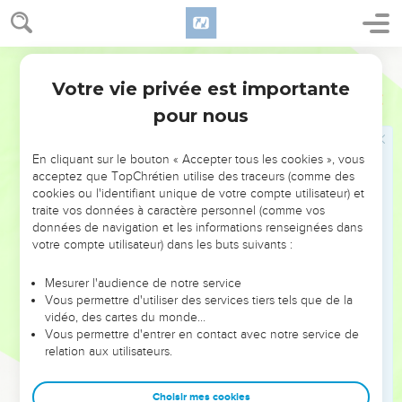
matin, elle eut l'apparence d'un feu sur le tabernacle.
16
Cela se passa constamment ainsi : la nuée couvrait le
tabernacle et la nuit elle avait l'apparence d'un feu.
Segond 21
17
Quand la nuée s'élevait au-dessus de la tente, les Israélites
Votre vie privée est importante
Nombres
9
partaient ; ils campaient à l’endroit où s'arrêtait la nuée.
pour nous
18
Les Israélites partaient sur l'ordre de l'Eternel et ils
campaient sur l'ordre de l'Eternel. Ils campaient aussi
En cliquant sur le bouton « Accepter tous les cookies », vous
longtemps que la nuée restait sur le tabernacle.
acceptez que TopChrétien utilise des traceurs (comme des
cookies ou l'identifiant unique de votre compte utilisateur) et
19
Quand la nuée restait longtemps sur le tabernacle, les
traite vos données à caractère personnel (comme vos
Israélites obéissaient au commandement de l'Eternel et ne
données de navigation et les informations renseignées dans
partaient pas.
votre compte utilisateur) dans les buts suivants :
20
Quand elle restait peu de jours sur le tabernacle, c’est sur
Mesurer l'audience de notre service
l’ordre de l’Eternel qu’ils campaient et partaient.
Vous permettre d'utiliser des services tiers tels que de la
21
vidéo, des cartes du monde…
Si la nuée s'arrêtait du soir au matin et s'élevait le matin, ils
Vous permettre d'entrer en contact avec notre service de
repartaient. Si elle s'élevait après un jour et une nuit, ils
relation aux utilisateurs.
partaient.
22
Qu’elle s'arrête sur le tabernacle deux jours, un mois ou
Choisir mes cookies