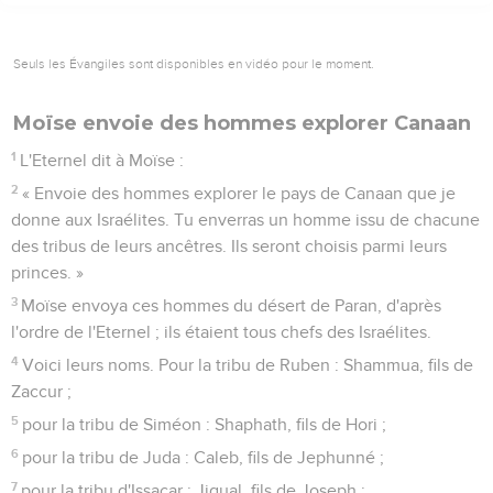
Seuls les Évangiles sont disponibles en vidéo pour le moment.
Moïse envoie des hommes explorer Canaan
1
L'Eternel dit à Moïse :
2
« Envoie des hommes explorer le pays de Canaan que je
donne aux Israélites. Tu enverras un homme issu de chacune
des tribus de leurs ancêtres. Ils seront choisis parmi leurs
princes. »
3
Moïse envoya ces hommes du désert de Paran, d'après
l'ordre de l'Eternel ; ils étaient tous chefs des Israélites.
4
Voici leurs noms. Pour la tribu de Ruben : Shammua, fils de
Zaccur ;
5
pour la tribu de Siméon : Shaphath, fils de Hori ;
6
pour la tribu de Juda : Caleb, fils de Jephunné ;
7
pour la tribu d'Issacar : Jigual, fils de Joseph ;