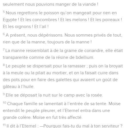
seulement nous pouvions manger de la viande !
5
Nous regrettons le poisson qu’on mangeait pour rien en
Egypte ! Et les concombres ! Et les melons ! Et les poireaux !
Et les oignons ! Et l’ail !
6
A présent, nous dépérissons. Nous sommes privés de tout,
rien que de la manne, toujours de la manne !
7
La manne ressemblait à de la graine de coriandre, elle était
transparente comme de la résine de bdellium.
8
Le peuple se dispersait pour la ramasser ; puis on la broyait
à la meule ou la pilait au mortier, et on la faisait cuire dans
des pots pour en faire des galettes qui avaient un goût de
gâteau à l’huile.
9
Elle se déposait la nuit sur le camp avec la rosée.
10
Chaque famille se lamentait à l’entrée de sa tente. Moïse
entendit le peuple pleurer, et l’Eternel entra dans une
grande colère. Moïse en fut très affecté.
11
Il dit à l’Eternel : —Pourquoi fais-tu du mal à ton serviteur ?