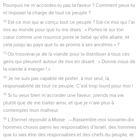
Pourquoi ne m’accordes-tu pas ta faveur ? Comment peux-tu
m’imposer la charge de tout ce peuple ?
12
Est-ce moi qui ai conçu tout ce peuple ? Est-ce moi qui l’ai
mis au monde pour que tu me dises : « Portes-le sur ton
cœur comme une nourrice porte le bébé qu’elle allaite, et
cela jusqu’au pays que tu as promis à ses ancêtres » ?
13
Où trouverai-je de la viande pour la distribuer à tous ces
gens qui pleurent autour de moi en disant : « Donne-nous de
la viande à manger ! »
14
Je ne suis pas capable de porter, à moi seul, la
responsabilité de tout ce peuple. C’est trop lourd pour moi !
15
Si tu veux bien m’accorder une faveur, prends ma vie
plutôt que de me traiter ainsi, et que je n’aie plus à
contempler mon malheur.
16
L’Eternel répondit à Moïse : —Rassemble-moi soixante-dix
hommes choisis parmi les responsables d’Israël, des hommes
que tu sais être des responsables et des chefs du peuple, et