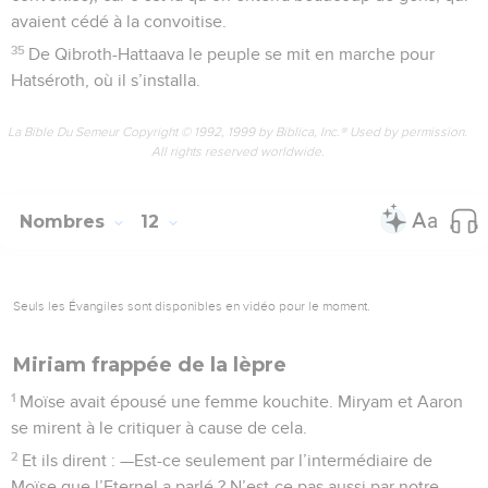
avaient cédé à la convoitise.
35
De Qibroth-Hattaava le peuple se mit en marche pour
Hatséroth, où il s’installa.
La Bible Du Semeur Copyright © 1992, 1999 by Biblica, Inc.® Used by permission.
All rights reserved worldwide.
Nombres
12
Seuls les Évangiles sont disponibles en vidéo pour le moment.
Miriam frappée de la lèpre
1
Moïse avait épousé une femme kouchite. Miryam et Aaron
se mirent à le critiquer à cause de cela.
2
Et ils dirent : —Est-ce seulement par l’intermédiaire de
Moïse que l’Eternel a parlé ? N’est-ce pas aussi par notre