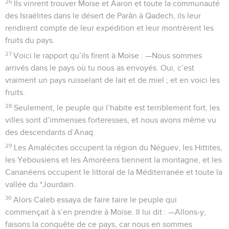
26
Ils vinrent trouver Moïse et Aaron et toute la communauté
des Israélites dans le désert de Parân à Qadech, ils leur
rendirent compte de leur expédition et leur montrèrent les
fruits du pays.
27
Voici le rapport qu’ils firent à Moïse : —Nous sommes
arrivés dans le pays où tu nous as envoyés. Oui, c’est
vraiment un pays ruisselant de lait et de miel ; et en voici les
fruits.
28
Seulement, le peuple qui l’habite est terriblement fort, les
villes sont d’immenses forteresses, et nous avons même vu
des descendants d’Anaq.
29
Les Amalécites occupent la région du Néguev, les Hittites,
les Yebousiens et les Amoréens tiennent la montagne, et les
Cananéens occupent le littoral de la Méditerranée et toute la
vallée du *Jourdain.
30
Alors Caleb essaya de faire taire le peuple qui
commençait à s’en prendre à Moïse. Il lui dit : —Allons-y,
faisons la conquête de ce pays, car nous en sommes