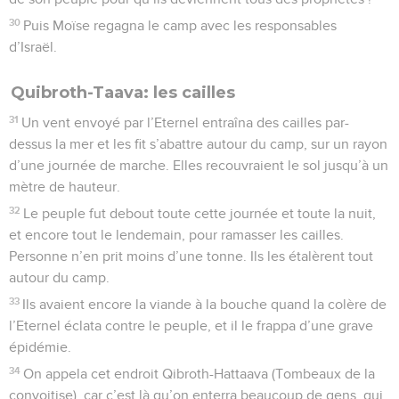
30
Puis Moïse regagna le camp avec les responsables
d’Israël.
Quibroth-Taava: les cailles
31
Un vent envoyé par l’Eternel entraîna des cailles par-
dessus la mer et les fit s’abattre autour du camp, sur un rayon
d’une journée de marche. Elles recouvraient le sol jusqu’à un
mètre de hauteur.
32
Le peuple fut debout toute cette journée et toute la nuit,
et encore tout le lendemain, pour ramasser les cailles.
Personne n’en prit moins d’une tonne. Ils les étalèrent tout
autour du camp.
33
Ils avaient encore la viande à la bouche quand la colère de
l’Eternel éclata contre le peuple, et il le frappa d’une grave
épidémie.
34
On appela cet endroit Qibroth-Hattaava (Tombeaux de la
convoitise), car c’est là qu’on enterra beaucoup de gens, qui