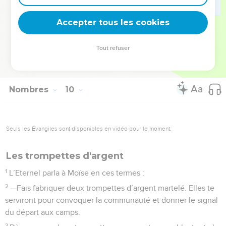
conformément aux instructions qu’il leur avait données par
Accepter tous les cookies
l’intermédiaire de Moïse.
La Bible Du Semeur Copyright © 1992, 1999 by Biblica, Inc.® Used by permission.
Tout refuser
All rights reserved worldwide.
Nombres
10
Seuls les Évangiles sont disponibles en vidéo pour le moment.
Les trompettes d'argent
1
L’Eternel parla à Moïse en ces termes :
2
—Fais fabriquer deux trompettes d’argent martelé. Elles te
serviront pour convoquer la communauté et donner le signal
du départ aux camps.
3