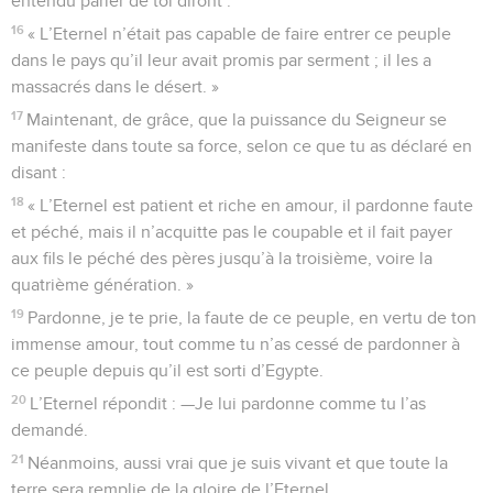
entendu parler de toi diront :
16
« L’Eternel n’était pas capable de faire entrer ce peuple
dans le pays qu’il leur avait promis par serment ; il les a
massacrés dans le désert. »
17
Maintenant, de grâce, que la puissance du Seigneur se
manifeste dans toute sa force, selon ce que tu as déclaré en
disant :
18
« L’Eternel est patient et riche en amour, il pardonne faute
et péché, mais il n’acquitte pas le coupable et il fait payer
aux fils le péché des pères jusqu’à la troisième, voire la
quatrième génération. »
19
Pardonne, je te prie, la faute de ce peuple, en vertu de ton
immense amour, tout comme tu n’as cessé de pardonner à
ce peuple depuis qu’il est sorti d’Egypte.
20
L’Eternel répondit : —Je lui pardonne comme tu l’as
demandé.
21
Néanmoins, aussi vrai que je suis vivant et que toute la
terre sera remplie de la gloire de l’Eternel,