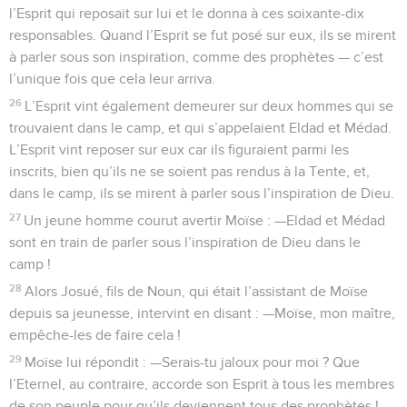
l’Esprit qui reposait sur lui et le donna à ces soixante-dix
responsables. Quand l’Esprit se fut posé sur eux, ils se mirent
à parler sous son inspiration, comme des prophètes — c’est
l’unique fois que cela leur arriva.
26
L’Esprit vint également demeurer sur deux hommes qui se
trouvaient dans le camp, et qui s’appelaient Eldad et Médad.
L’Esprit vint reposer sur eux car ils figuraient parmi les
inscrits, bien qu’ils ne se soient pas rendus à la Tente, et,
dans le camp, ils se mirent à parler sous l’inspiration de Dieu.
27
Un jeune homme courut avertir Moïse : —Eldad et Médad
sont en train de parler sous l’inspiration de Dieu dans le
camp !
28
Alors Josué, fils de Noun, qui était l’assistant de Moïse
depuis sa jeunesse, intervint en disant : —Moïse, mon maître,
empêche-les de faire cela !
29
Moïse lui répondit : —Serais-tu jaloux pour moi ? Que
l’Eternel, au contraire, accorde son Esprit à tous les membres
de son peuple pour qu’ils deviennent tous des prophètes !