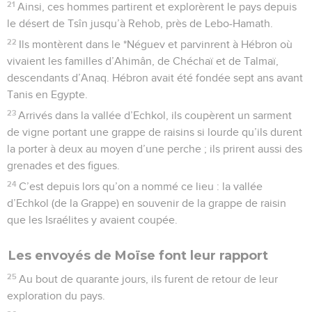
21
Ainsi, ces hommes partirent et explorèrent le pays depuis
le désert de Tsîn jusqu’à Rehob, près de Lebo-Hamath.
22
Ils montèrent dans le *Néguev et parvinrent à Hébron où
vivaient les familles d’Ahimân, de Chéchaï et de Talmaï,
descendants d’Anaq. Hébron avait été fondée sept ans avant
Tanis en Egypte.
23
Arrivés dans la vallée d’Echkol, ils coupèrent un sarment
de vigne portant une grappe de raisins si lourde qu’ils durent
la porter à deux au moyen d’une perche ; ils prirent aussi des
grenades et des figues.
24
C’est depuis lors qu’on a nommé ce lieu : la vallée
d’Echkol (de la Grappe) en souvenir de la grappe de raisin
que les Israélites y avaient coupée.
Les envoyés de Moïse font leur rapport
25
Au bout de quarante jours, ils furent de retour de leur
exploration du pays.