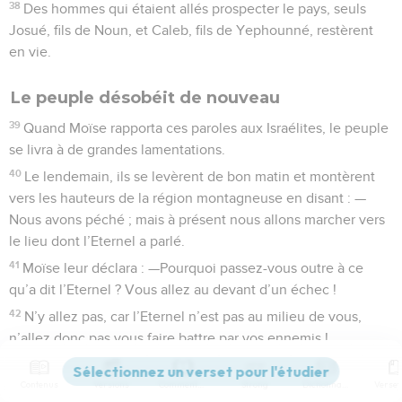
38
Des hommes qui étaient allés prospecter le pays, seuls
Josué, fils de Noun, et Caleb, fils de Yephounné, restèrent
en vie.
Le peuple désobéit de nouveau
39
Quand Moïse rapporta ces paroles aux Israélites, le peuple
se livra à de grandes lamentations.
40
Le lendemain, ils se levèrent de bon matin et montèrent
vers les hauteurs de la région montagneuse en disant : —
Nous avons péché ; mais à présent nous allons marcher vers
le lieu dont l’Eternel a parlé.
41
Moïse leur déclara : —Pourquoi passez-vous outre à ce
qu’a dit l’Eternel ? Vous allez au devant d’un échec !
42
N’y allez pas, car l’Eternel n’est pas au milieu de vous,
n’allez donc pas vous faire battre par vos ennemis !
43
Car vous trouverez les Amalécites et les Cananéens sur
Contenus
Versions
Commentaires
Strong
Dictionnaire
votre chemin, et vous vous ferez massacrer. Comme vous