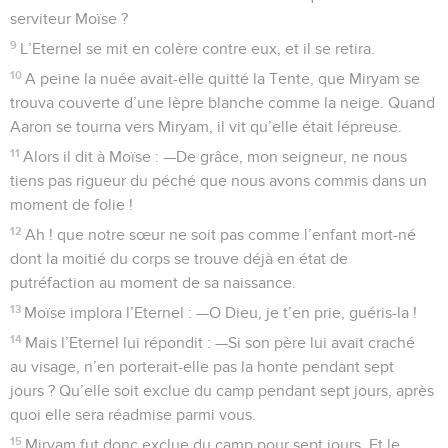
serviteur Moïse ?
9
L’Eternel se mit en colère contre eux, et il se retira.
10
A peine la nuée avait-elle quitté la Tente, que Miryam se
trouva couverte d’une lèpre blanche comme la neige. Quand
Aaron se tourna vers Miryam, il vit qu’elle était lépreuse.
11
Alors il dit à Moïse : —De grâce, mon seigneur, ne nous
tiens pas rigueur du péché que nous avons commis dans un
moment de folie !
12
Ah ! que notre sœur ne soit pas comme l’enfant mort-né
dont la moitié du corps se trouve déjà en état de
putréfaction au moment de sa naissance.
13
Moïse implora l’Eternel : —O Dieu, je t’en prie, guéris-la !
14
Mais l’Eternel lui répondit : —Si son père lui avait craché
au visage, n’en porterait-elle pas la honte pendant sept
jours ? Qu’elle soit exclue du camp pendant sept jours, après
quoi elle sera réadmise parmi vous.
15
Miryam fut donc exclue du camp pour sept jours. Et le