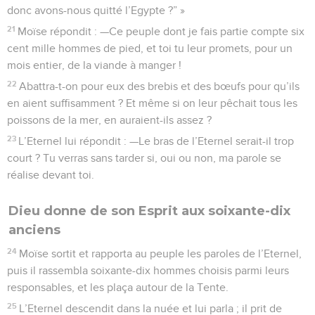
donc avons-nous quitté l’Egypte ?” »
21
Moïse répondit : —Ce peuple dont je fais partie compte six
cent mille hommes de pied, et toi tu leur promets, pour un
mois entier, de la viande à manger !
22
Abattra-t-on pour eux des brebis et des bœufs pour qu’ils
en aient suffisamment ? Et même si on leur pêchait tous les
poissons de la mer, en auraient-ils assez ?
23
L’Eternel lui répondit : —Le bras de l’Eternel serait-il trop
court ? Tu verras sans tarder si, oui ou non, ma parole se
réalise devant toi.
Dieu donne de son Esprit aux soixante-dix
anciens
24
Moïse sortit et rapporta au peuple les paroles de l’Eternel,
puis il rassembla soixante-dix hommes choisis parmi leurs
responsables, et les plaça autour de la Tente.
25
L’Eternel descendit dans la nuée et lui parla ; il prit de