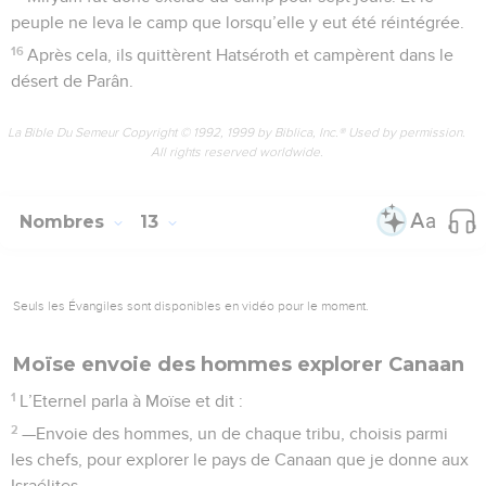
peuple ne leva le camp que lorsqu’elle y eut été réintégrée.
16
Après cela, ils quittèrent Hatséroth et campèrent dans le
désert de Parân.
La Bible Du Semeur Copyright © 1992, 1999 by Biblica, Inc.® Used by permission.
All rights reserved worldwide.
Nombres
13
Seuls les Évangiles sont disponibles en vidéo pour le moment.
Moïse envoie des hommes explorer Canaan
1
L’Eternel parla à Moïse et dit :
2
—Envoie des hommes, un de chaque tribu, choisis parmi
les chefs, pour explorer le pays de Canaan que je donne aux
Israélites.