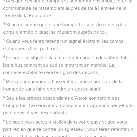
Dès que ces deux trompettes sonneront ensemble, toute la
communauté se rassemblera auprès de toi à l’entrée de la
*tente de la Rencontre.
4
Si on ne sonne que d’une trompette, seuls les chefs des
corps d’armée d’Israël se réuniront auprès de toi.
5
Quand vous ferez retentir un signal éclatant, les camps
stationnés à l’est partiront.
6
Lorsque ce signal éclatant retentira pour la deuxième fois,
les tribus campant au sud se mettront en marche. La
sonnerie éclatante sera le signal des départs.
7
Mais pour convoquer l’assemblée, vous sonnerez de la
trompette sans faire entendre un son éclatant.
8
Seuls les prêtres descendants d’Aaron sonneront des
trompettes. Ce sera une ordonnance en vigueur à perpétuité
pour vous et vos descendants.
9
Lorsque vous serez installés dans votre pays et que vous
partirez en guerre contre un agresseur, vous ferez retentir un
signal éclatant de vos trompettes, ainsi vous vous