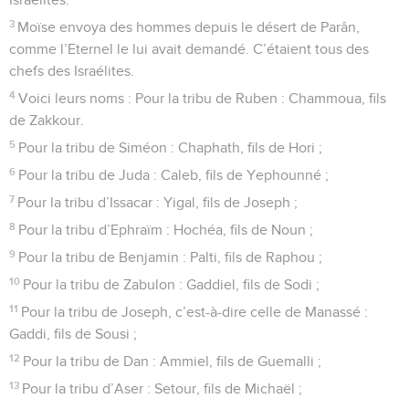
3
Moïse envoya des hommes depuis le désert de Parân,
comme l’Eternel le lui avait demandé. C’étaient tous des
chefs des Israélites.
4
Voici leurs noms : Pour la tribu de Ruben : Chammoua, fils
de Zakkour.
5
Pour la tribu de Siméon : Chaphath, fils de Hori ;
6
Pour la tribu de Juda : Caleb, fils de Yephounné ;
7
Pour la tribu d’Issacar : Yigal, fils de Joseph ;
8
Pour la tribu d’Ephraïm : Hochéa, fils de Noun ;
9
Pour la tribu de Benjamin : Palti, fils de Raphou ;
10
Pour la tribu de Zabulon : Gaddiel, fils de Sodi ;
11
Pour la tribu de Joseph, c’est-à-dire celle de Manassé :
Gaddi, fils de Sousi ;
12
Pour la tribu de Dan : Ammiel, fils de Guemalli ;
13
Pour la tribu d’Aser : Setour, fils de Michaël ;