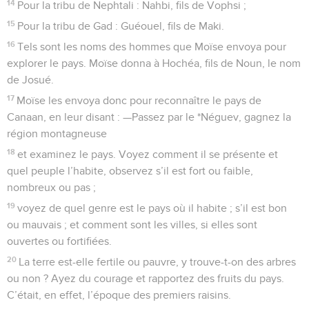
14
Pour la tribu de Nephtali : Nahbi, fils de Vophsi ;
15
Pour la tribu de Gad : Guéouel, fils de Maki.
16
Tels sont les noms des hommes que Moïse envoya pour
explorer le pays. Moïse donna à Hochéa, fils de Noun, le nom
de Josué.
17
Moïse les envoya donc pour reconnaître le pays de
Canaan, en leur disant : —Passez par le *Néguev, gagnez la
région montagneuse
18
et examinez le pays. Voyez comment il se présente et
quel peuple l’habite, observez s’il est fort ou faible,
nombreux ou pas ;
19
voyez de quel genre est le pays où il habite ; s’il est bon
ou mauvais ; et comment sont les villes, si elles sont
ouvertes ou fortifiées.
20
La terre est-elle fertile ou pauvre, y trouve-t-on des arbres
ou non ? Ayez du courage et rapportez des fruits du pays.
C’était, en effet, l’époque des premiers raisins.