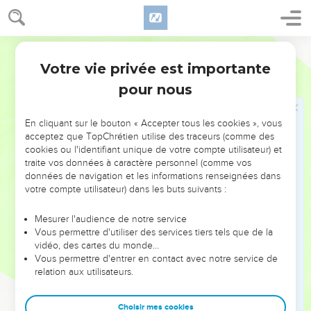
le camp et à son signal qu’ils le réinstallaient. Aussi
longtemps que la nuée restait sur le tabernacle, ils ne
bougeaient pas de l’endroit.
Semeur
19
Même si elle s’attardait longtemps sur le tabernacle, ils
Votre vie privée est importante
Nombres
9
observaient fidèlement les indications de l’Eternel et ne
pour nous
partaient pas.
20
Parfois la nuée ne s’arrêtait que quelques jours sur le
En cliquant sur le bouton « Accepter tous les cookies », vous
tabernacle ; c’était toujours au signal de l’Eternel qu’ils
acceptez que TopChrétien utilise des traceurs (comme des
dressaient le camp, et qu’ils le levaient.
cookies ou l'identifiant unique de votre compte utilisateur) et
traite vos données à caractère personnel (comme vos
21
Il arrivait même qu’elle ne s’arrête que durant une nuit :
données de navigation et les informations renseignées dans
lorsqu’elle s’élevait le matin, ils levaient le camp ; ou bien
votre compte utilisateur) dans les buts suivants :
elle s’élevait après un jour et une nuit, aussitôt ils partaient.
Mesurer l'audience de notre service
22
Qu’elle demeure deux jours ou un mois ou plus
Vous permettre d'utiliser des services tiers tels que de la
longtemps encore sur le tabernacle, les Israélites restaient
vidéo, des cartes du monde…
campés sans partir ; ils levaient seulement le camp
Vous permettre d'entrer en contact avec notre service de
relation aux utilisateurs.
lorsqu’elle s’élevait.
23
C’est sur l’ordre de l’Eternel qu’ils dressaient le camp et le
Choisir mes cookies
levaient. Ainsi ils observaient ce que l’Eternel indiquait,