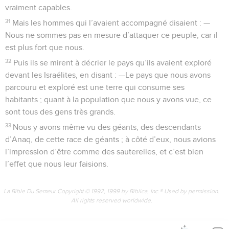
vraiment capables.
31
Mais les hommes qui l’avaient accompagné disaient : —
Nous ne sommes pas en mesure d’attaquer ce peuple, car il
est plus fort que nous.
32
Puis ils se mirent à décrier le pays qu’ils avaient exploré
devant les Israélites, en disant : —Le pays que nous avons
parcouru et exploré est une terre qui consume ses
habitants ; quant à la population que nous y avons vue, ce
sont tous des gens très grands.
33
Nous y avons même vu des géants, des descendants
d’Anaq, de cette race de géants ; à côté d’eux, nous avions
l’impression d’être comme des sauterelles, et c’est bien
l’effet que nous leur faisions.
La Bible Du Semeur Copyright © 1992, 1999 by Biblica, Inc.® Used by permission.
All rights reserved worldwide.