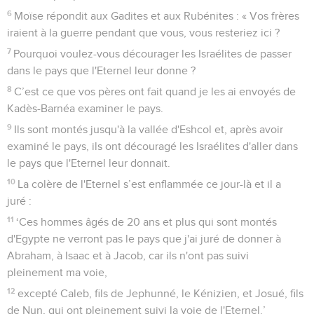
iront combattre devant l'Eternel conformément à la parole de
mon seigneur. »
28
Moïse donna des ordres à leur sujet au prêtre Eléazar, à
Josué, fils de Nun, et aux chefs de famille dans les tribus des
Israélites.
29
Il leur dit : « Si les Gadites et les Rubénites passent le
Jourdain avec vous, tous équipés pour combattre devant
l'Eternel, et que le pays vous soit soumis, vous leur donnerez
en propriété la région de Galaad.
30
Mais s'ils ne marchent pas tout équipés avec vous, ils
s'établiront parmi vous dans le pays de Canaan. »
31
Les Gadites et les Rubénites répondirent : « Nous ferons
ce que l'Eternel a dit à tes serviteurs.
32
Nous passerons tout équipés devant l'Eternel au pays de
Canaan, mais nous posséderons notre héritage de ce côté-ci
du Jourdain. »
33
Moïse donna aux Gadites et aux Rubénites, ainsi qu’à la