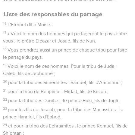
l'héritage qu'il possédera. »
Les villes de refuge
9
L'Eternel dit à Moïse :
10
« Transmets ces instructions aux Israélites : Lorsque vous
aurez passé le Jourdain et que vous serez entrés dans le
pays de Canaan,
11
vous vous établirez des villes qui vous servent de villes de
refuge. L’auteur d’un homicide, celui qui aura tué quelqu’un
involontairement, pourra s'y enfuir.
12
Ces villes vous serviront de refuge contre le vengeur du
sang, afin que l’auteur de l’homicide ne soit pas mis à mort
avant d'avoir comparu devant l'assemblée pour être jugé.
13
Parmi les villes que vous donnerez, 6 vous serviront de
villes de refuge.
14
Vous donnerez 3 villes de l’autre côté du Jourdain et 3
dans le pays de Canaan. Ce seront des villes de refuge.