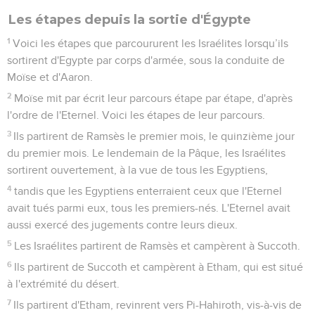
35
Ils partirent d'Abrona et campèrent à Etsjon-Guéber.
36
Ils partirent d'Etsjon-Guéber et campèrent dans le désert
de Tsin, c'est-à-dire à Kadès.
37
Ils partirent de Kadès et campèrent au mont Hor, à
l'extrémité du pays d'Edom.
38
Le prêtre Aaron monta sur le mont Hor, suivant l'ordre de
l'Eternel, et il y mourut. C’était la quarantième année après
que les Israélites étaient sortis d'Egypte, le premier jour du
cinquième mois.
39
Aaron était âgé de 123 ans lorsqu'il mourut sur le mont
Hor.
40
Le roi d'Arad, un Cananéen qui habitait le sud du pays de
Canaan, apprit l'arrivée des Israélites.
41
Ils partirent du mont Hor et campèrent à Tsalmona.
42
Ils partirent de Tsalmona et campèrent à Punon.
43
Ils partirent de Punon et campèrent à Oboth.
44