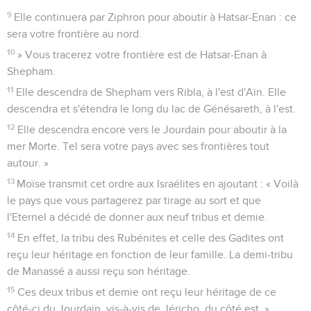
4
Les environs des villes que vous donnerez aux Lévites
s’étendront sur 500 mètres à partir du mur de la ville et tout
autour.
5
A l’extérieur de la ville, vous mesurerez 1000 mètres pour
le côté est, 1000 mètres pour le côté sud, 1000 mètres pour
le côté ouest et 1000 mètres pour le côté nord. La ville sera
au milieu de ce carré. Cela formera leur territoire autour des
villes.
6
» Parmi les villes que vous donnerez aux Lévites, il y aura
villes de refuge, où l’auteur d’un homicide pourra s'enfuir, et
42 autres villes.
7
Total des villes que vous donnerez aux Lévites : 48 villes,
avec leurs environs.
8
Les villes que vous donnerez étant prises sur les propriétés
des Israélites, ceux qui en ont le plus en donneront plus et
ceux qui en ont moins en donneront moins ; chacun donnera
une partie de ses villes aux Lévites proportionnellement à