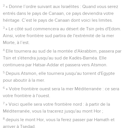
d'Ammihud. »
29
Tels sont les hommes à qui l'Eternel ordonna de partager
le pays de Canaan entre les Israélites.
Nombres
35
Seuls les Évangiles sont disponibles en vidéo pour le moment.
Les villes lévitiques
1
L'Eternel dit à Moïse dans les plaines de Moab, près du
Jourdain, vis-à-vis de Jéricho :
2
« Ordonne aux Israélites d'accorder aux Lévites, sur
l'héritage qu'eux-mêmes posséderont, des villes où ils
puissent habiter. Vous leur donnerez aussi un territoire
autour de ces villes.
3
Ils auront les villes pour y habiter et leurs environs seront
pour leur bétail, pour leurs biens et pour tous leurs animaux.