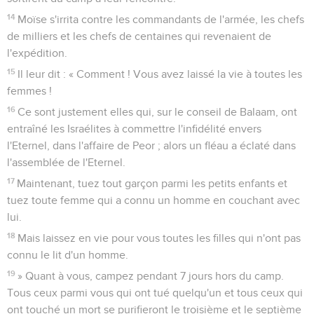
l'armée : 337'500 brebis,
37
dont 675 pour la part de l'Eternel ;
38
36'000 bœufs, dont 72 pour la part de l'Eternel ;
39
30'500 ânes, dont 61 pour la part de l'Eternel ;
40
et 16'000 personnes, dont 32 pour la part de l'Eternel.
41
Moïse donna au prêtre Eléazar la part réservée comme
offrande à l'Eternel, conformément à ce que l'Eternel lui avait
ordonné.
42
La moitié qui revenait aux Israélites, séparée par Moïse de
celle des hommes de l'armée,
43
formait la part de l'assemblée : 337'500 brebis,
44
36'000 bœufs,
45
30'500 ânes
46
et 16'000 personnes.
47
Sur cette moitié qui revenait aux Israélites, Moïse prit un
sur 50, tant des personnes que des animaux, et il le donna