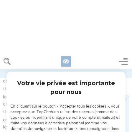
10
Ils incendièrent toutes les villes qu'ils habitaient et tous
leurs campements.
11
Ils prirent tout le butin et toutes les prises de guerre, tant
personnes que bêtes,
12
et ils amenèrent les prisonniers, les prises de guerre et le
butin à Moïse, au prêtre Eléazar et à l'assemblée des
Israélites. Ceux-ci campaient dans les plaines de Moab près
du Jourdain, vis-à-vis de Jéricho.
13
Moïse, le prêtre Eléazar et tous les princes de l'assemblée
sortirent du camp à leur rencontre.
14
Moïse s'irrita contre les commandants de l'armée, les chefs
de milliers et les chefs de centaines qui revenaient de
l'expédition.
15
Il leur dit : « Comment ! Vous avez laissé la vie à toutes les
femmes !
16
Ce sont justement elles qui, sur le conseil de Balaam, ont