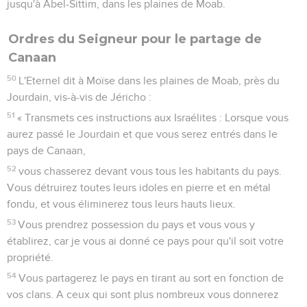
Elle descendra encore vers le Jourdain pour aboutir à la
mer Morte. Tel sera votre pays avec ses frontières tout
autour. »
13
Moïse transmit cet ordre aux Israélites en ajoutant : « Voilà
le pays que vous partagerez par tirage au sort et que
l'Eternel a décidé de donner aux neuf tribus et demie.
14
En effet, la tribu des Rubénites et celle des Gadites ont
reçu leur héritage en fonction de leur famille. La demi-tribu
de Manassé a aussi reçu son héritage.
15
Ces deux tribus et demie ont reçu leur héritage de ce
côté-ci du Jourdain, vis-à-vis de Jéricho, du côté est. »
Liste des responsables du partage
16
L'Eternel dit à Moïse :
17
« Voici le nom des hommes qui partageront le pays entre
vous : le prêtre Eléazar et Josué, fils de Nun.
18
Vous prendrez aussi un prince de chaque tribu pour faire