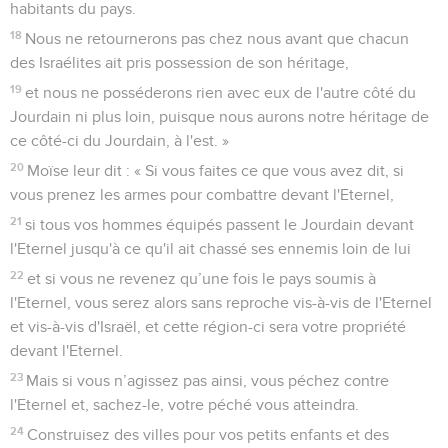
établit.
41
Jaïr, fils de Manassé, se mit en marche, prit les villages et
les appela « bourgs de Jaïr ».
42
Nobach se mit en marche, prit Kenath avec les villes qui
en dépendaient et l'appela Nobach, d'après son nom.
Nombres
33
Seuls les Évangiles sont disponibles en vidéo pour le moment.
Les étapes depuis la sortie d'Égypte
1
Voici les étapes que parcoururent les Israélites lorsqu’ils
sortirent d'Egypte par corps d'armée, sous la conduite de
Moïse et d'Aaron.
2
Moïse mit par écrit leur parcours étape par étape, d'après
l'ordre de l'Eternel. Voici les étapes de leur parcours.