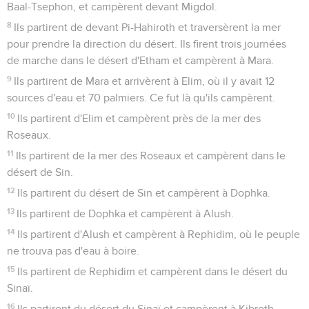
Ils partirent d'Oboth et campèrent à Ijjé-Abarim, sur la
frontière de Moab.
45
Ils partirent d'Ijjé-Abarim et campèrent à Dibon-Gad.
46
Ils partirent de Dibon-Gad et campèrent à Almon-
Diblathaïm.
47
Ils partirent d'Almon-Diblathaïm et campèrent sur les
montagnes d'Abarim, devant Nebo.
48
Ils partirent des montagnes d'Abarim et campèrent dans
les plaines de Moab, près du Jourdain, vis-à-vis de Jéricho.
49
Ils campèrent près du Jourdain, depuis Beth-Jeshimoth
jusqu'à Abel-Sittim, dans les plaines de Moab.
Ordres du Seigneur pour le partage de
Canaan
50
L'Eternel dit à Moïse dans les plaines de Moab, près du
Jourdain, vis-à-vis de Jéricho :
51
« Transmets ces instructions aux Israélites : Lorsque vous