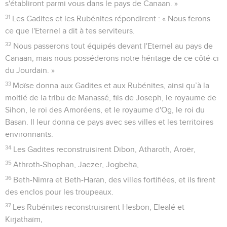
Roseaux.
11
Ils partirent de la mer des Roseaux et campèrent dans le
désert de Sin.
12
Ils partirent du désert de Sin et campèrent à Dophka.
13
Ils partirent de Dophka et campèrent à Alush.
14
Ils partirent d'Alush et campèrent à Rephidim, où le peuple
ne trouva pas d'eau à boire.
15
Ils partirent de Rephidim et campèrent dans le désert du
Sinaï.
16
Ils partirent du désert du Sinaï et campèrent à Kibroth-
Hattaava.
17
Ils partirent de Kibroth-Hattaava et campèrent à Hatséroth.
18
Ils partirent de Hatséroth et campèrent à Rithma.
19
Ils partirent de Rithma et campèrent à Rimmon-Pérets.
20
Ils partirent de Rimmon-Pérets et campèrent à Libna.
21
Ils partirent de Libna et campèrent à Rissa.