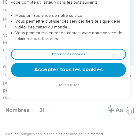
entraîné les Israélites à commettre l'infidélité envers
l'Eternel, dans l'affaire de Peor ; alors un fléau a éclaté dans
l'assemblée de l'Eternel.
17
Maintenant, tuez tout garçon parmi les petits enfants et
tuez toute femme qui a connu un homme en couchant avec
lui.
18
Mais laissez en vie pour vous toutes les filles qui n'ont pas
connu le lit d'un homme.
19
» Quant à vous, campez pendant 7 jours hors du camp.
Tous ceux parmi vous qui ont tué quelqu'un et tous ceux qui
ont touché un mort se purifieront le troisième et le septième
jour, ainsi que vos prisonniers.
20
Vous purifierez aussi tout vêtement, tout objet en cuir ou
en poil de chèvre et tout ustensile en bois. »
21
Le prêtre Eléazar dit aux soldats qui étaient allés à la
guerre : « Voici ce qu’ordonne la prescription que l'Eternel a
transmise à Moïse :
22
l'or, l'argent, le bronze, le fer, l'étain et le plomb,