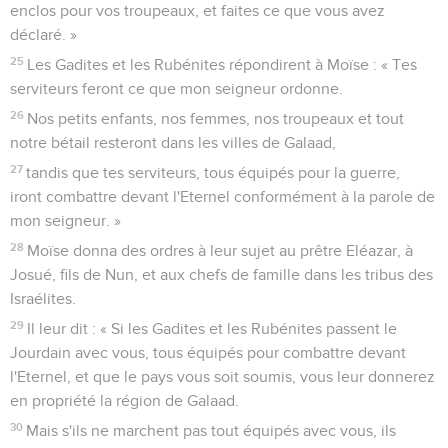
3
Ils partirent de Ramsès le premier mois, le quinzième jour
du premier mois. Le lendemain de la Pâque, les Israélites
sortirent ouvertement, à la vue de tous les Egyptiens,
4
tandis que les Egyptiens enterraient ceux que l'Eternel
avait tués parmi eux, tous les premiers-nés. L'Eternel avait
aussi exercé des jugements contre leurs dieux.
5
Les Israélites partirent de Ramsès et campèrent à Succoth.
6
Ils partirent de Succoth et campèrent à Etham, qui est situé
à l'extrémité du désert.
7
Ils partirent d'Etham, revinrent vers Pi-Hahiroth, vis-à-vis de
Baal-Tsephon, et campèrent devant Migdol.
8
Ils partirent de devant Pi-Hahiroth et traversèrent la mer
pour prendre la direction du désert. Ils firent trois journées
de marche dans le désert d'Etham et campèrent à Mara.
9
Ils partirent de Mara et arrivèrent à Elim, où il y avait 12
sources d'eau et 70 palmiers. Ce fut là qu'ils campèrent.
10
Ils partirent d'Elim et campèrent près de la mer des