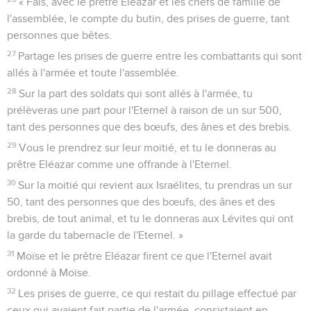
de prélèvement était de 190 kilos.
53
Les hommes de l'armée gardèrent chacun leur butin.
54
Moïse et le prêtre Eléazar prirent l'or des chefs de milliers
et des chefs de centaines et l'apportèrent à la tente de la
rencontre, comme souvenir pour les Israélites devant
l'Eternel.
Nombres
32
Seuls les Évangiles sont disponibles en vidéo pour le moment.
Trois tribus s'installent à l'est du Jourdain
1
Les Rubénites et les Gadites avaient une quantité
considérable de troupeaux, et ils virent que le pays de
Jaezer et le pays de Galaad étaient un endroit approprié
pour des troupeaux.
2
Alors les Gadites et les Rubénites vinrent trouver Moïse, le