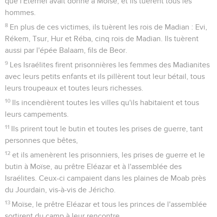
29
Vous le prendrez sur leur moitié, et tu le donneras au
prêtre Eléazar comme une offrande à l'Eternel.
30
Sur la moitié qui revient aux Israélites, tu prendras un sur
50, tant des personnes que des bœufs, des ânes et des
brebis, de tout animal, et tu le donneras aux Lévites qui ont
la garde du tabernacle de l'Eternel. »
31
Moïse et le prêtre Eléazar firent ce que l'Eternel avait
ordonné à Moïse.
32
Les prises de guerre, ce qui restait du pillage effectué par
ceux qui avaient fait partie de l'armée, consistaient en
675'000 brebis,
33
72'000 bœufs,
34
61'000 ânes
35
et 32'000 personnes, des femmes qui n'avaient pas connu
le lit d'un homme.
36
La moitié formait la part de ceux qui étaient allés à