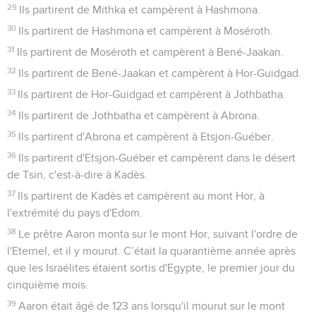
56
Alors je vous traiterai comme j'avais décidé de les traiter
eux. »
Nombres
34
Seuls les Évangiles sont disponibles en vidéo pour le moment.
Les frontières de Canaan
1
L'Eternel dit à Moïse :
2
« Donne l’ordre suivant aux Israélites : Quand vous serez
entrés dans le pays de Canaan, ce pays deviendra votre
héritage. C’est le pays de Canaan dont voici les limites.
3
» Le côté sud commencera au désert de Tsin près d'Edom.
Ainsi, votre frontière sud partira de l'extrémité de la mer
Morte, à l’est.
4
Elle tournera au sud de la montée d'Akrabbim, passera par