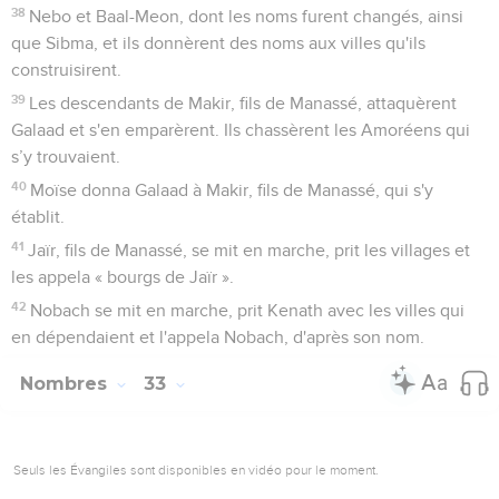
22
Ils partirent de Rissa et campèrent à Kehélatha.
23
Ils partirent de Kehélatha et campèrent à la montagne de
Shapher.
24
Ils partirent de la montagne de Shapher et campèrent à
Harada.
25
Ils partirent de Harada et campèrent à Makhéloth.
26
Ils partirent de Makhéloth et campèrent à Tahath.
27
Ils partirent de Tahath et campèrent à Tarach.
28
Ils partirent de Tarach et campèrent à Mithka.
29
Ils partirent de Mithka et campèrent à Hashmona.
30
Ils partirent de Hashmona et campèrent à Moséroth.
31
Ils partirent de Moséroth et campèrent à Bené-Jaakan.
32
Ils partirent de Bené-Jaakan et campèrent à Hor-Guidgad.
33
Ils partirent de Hor-Guidgad et campèrent à Jothbatha.
34
Ils partirent de Jothbatha et campèrent à Abrona.