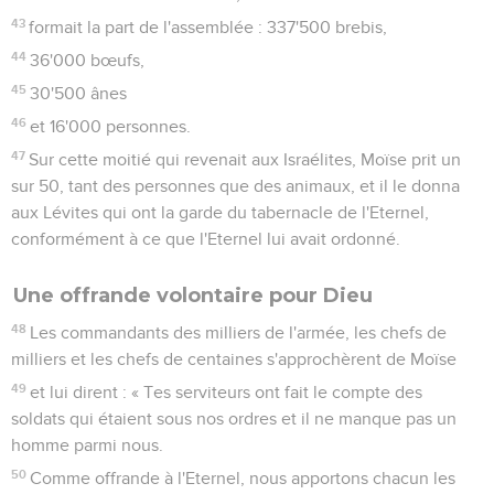
Ils sont montés jusqu'à la vallée d'Eshcol et, après avoir
examiné le pays, ils ont découragé les Israélites d'aller dans
le pays que l'Eternel leur donnait.
10
La colère de l'Eternel s’est enflammée ce jour-là et il a
juré :
11
‘Ces hommes âgés de 20 ans et plus qui sont montés
d'Egypte ne verront pas le pays que j'ai juré de donner à
Abraham, à Isaac et à Jacob, car ils n'ont pas suivi
pleinement ma voie,
12
excepté Caleb, fils de Jephunné, le Kénizien, et Josué, fils
de Nun, qui ont pleinement suivi la voie de l'Eternel.’
13
La colère de l'Eternel s’est enflammée contre Israël et il les
a fait errer dans le désert pendant 40 ans, jusqu'à la
disparition de toute la génération qui avait fait le mal à ses
yeux.
14
Et voici que vous prenez la place de vos pères, en dignes
rejetons d'hommes pécheurs, pour augmenter encore la
colère de l'Eternel contre Israël.