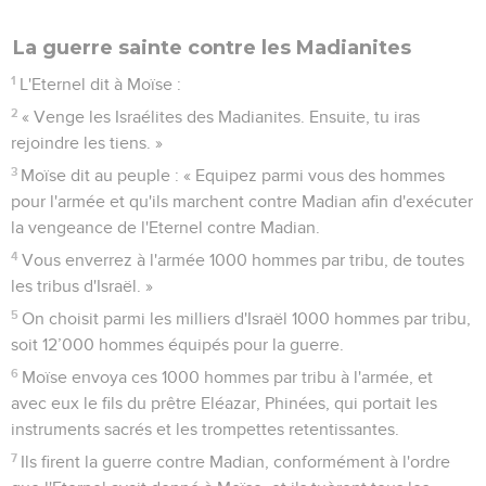
23
tout objet qui peut aller au feu, vous le ferez passer par le
feu pour le rendre pur. Mais c'est par l'eau de purification
que sera purifié tout ce qui ne peut pas aller au feu ; vous le
ferez passer dans l'eau.
24
Vous laverez vos vêtements le septième jour et vous
serez purs. Ensuite, vous pourrez entrer dans le camp. »
Le partage du butin
25
L'Eternel dit à Moïse :
26
« Fais, avec le prêtre Eléazar et les chefs de famille de
l'assemblée, le compte du butin, des prises de guerre, tant
personnes que bêtes.
27
Partage les prises de guerre entre les combattants qui sont
allés à l'armée et toute l'assemblée.
28
Sur la part des soldats qui sont allés à l'armée, tu
prélèveras une part pour l'Eternel à raison de un sur 500,
tant des personnes que des bœufs, des ânes et des brebis.