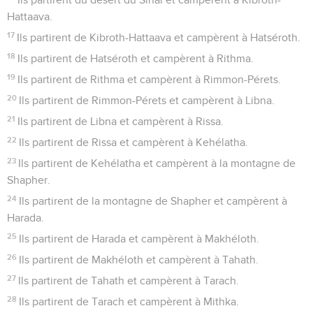
aurez passé le Jourdain et que vous serez entrés dans le
pays de Canaan,
52
vous chasserez devant vous tous les habitants du pays.
Vous détruirez toutes leurs idoles en pierre et en métal
fondu, et vous éliminerez tous leurs hauts lieux.
53
Vous prendrez possession du pays et vous vous y
établirez, car je vous ai donné ce pays pour qu'il soit votre
propriété.
54
Vous partagerez le pays en tirant au sort en fonction de
vos clans. A ceux qui sont plus nombreux vous donnerez
une portion plus grande, et à ceux qui sont moins nombreux
vous donnerez une portion plus petite. Chacun possédera ce
qui lui sera attribué par tirage au sort. Vous le recevrez en
propriété selon les tribus de vos ancêtres.
55
Mais si vous ne chassez pas les habitants du pays devant
vous, ceux d'entre eux que vous aurez laissés deviendront
des épines dans vos yeux et des pointes dans vos côtes, ils
seront vos ennemis dans le pays où vous allez vous établir.