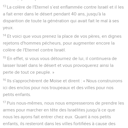
moitié de la tribu de Manassé, fils de Joseph, le royaume de
Sihon, le roi des Amoréens, et le royaume d'Og, le roi du
Basan. Il leur donna ce pays avec ses villes et les territoires
environnants.
34
Les Gadites reconstruisirent Dibon, Atharoth, Aroër,
35
Athroth-Shophan, Jaezer, Jogbeha,
36
Beth-Nimra et Beth-Haran, des villes fortifiées, et ils firent
des enclos pour les troupeaux.
37
Les Rubénites reconstruisirent Hesbon, Elealé et
Kirjathaïm,
38
Nebo et Baal-Meon, dont les noms furent changés, ainsi
que Sibma, et ils donnèrent des noms aux villes qu'ils
construisirent.
39
Les descendants de Makir, fils de Manassé, attaquèrent
Galaad et s'en emparèrent. Ils chassèrent les Amoréens qui
s’y trouvaient.
40
Moïse donna Galaad à Makir, fils de Manassé, qui s'y