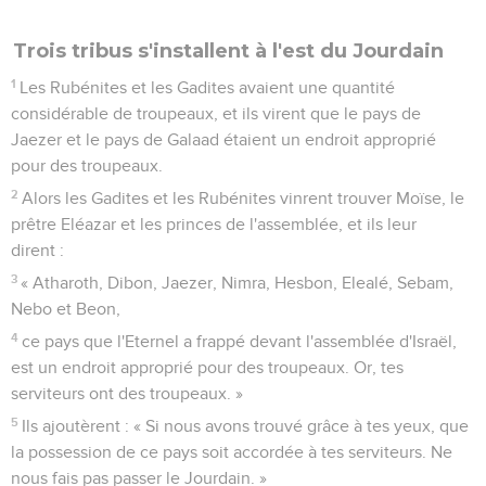
vous prenez les armes pour combattre devant l'Eternel,
21
si tous vos hommes équipés passent le Jourdain devant
l'Eternel jusqu'à ce qu'il ait chassé ses ennemis loin de lui
22
et si vous ne revenez qu’une fois le pays soumis à
l'Eternel, vous serez alors sans reproche vis-à-vis de l'Eternel
et vis-à-vis d'Israël, et cette région-ci sera votre propriété
devant l'Eternel.
23
Mais si vous n’agissez pas ainsi, vous péchez contre
l'Eternel et, sachez-le, votre péché vous atteindra.
24
Construisez des villes pour vos petits enfants et des
enclos pour vos troupeaux, et faites ce que vous avez
déclaré. »
25
Les Gadites et les Rubénites répondirent à Moïse : « Tes
serviteurs feront ce que mon seigneur ordonne.
26
Nos petits enfants, nos femmes, nos troupeaux et tout
notre bétail resteront dans les villes de Galaad,
27
tandis que tes serviteurs, tous équipés pour la guerre,