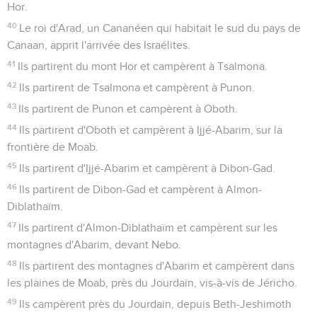
Tsin et s'étendra jusqu'au sud de Kadès-Barnéa. Elle
continuera par Hatsar-Addar et passera vers Atsmon.
5
Depuis Atsmon, elle tournera jusqu'au torrent d'Egypte
pour aboutir à la mer.
6
» Votre frontière ouest sera la mer Méditerranée : ce sera
votre frontière à l'ouest.
7
» Voici quelle sera votre frontière nord : à partir de la
Méditerranée, vous la tracerez jusqu'au mont Hor ;
8
depuis le mont Hor, vous la ferez passer par Hamath et
arriver à Tsedad.
9
Elle continuera par Ziphron pour aboutir à Hatsar-Enan : ce
sera votre frontière au nord.
10
» Vous tracerez votre frontière est de Hatsar-Enan à
Shepham.
11
Elle descendra de Shepham vers Ribla, à l'est d'Aïn. Elle
descendra et s'étendra le long du lac de Génésareth, à l'est.
12