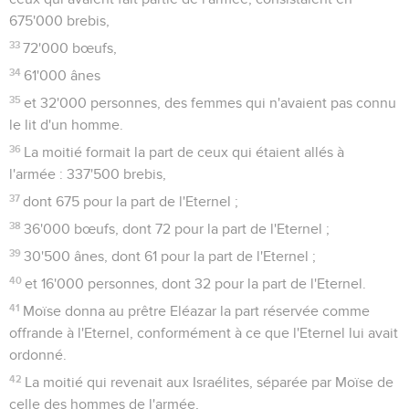
prêtre Eléazar et les princes de l'assemblée, et ils leur
dirent :
3
« Atharoth, Dibon, Jaezer, Nimra, Hesbon, Elealé, Sebam,
Nebo et Beon,
4
ce pays que l'Eternel a frappé devant l'assemblée d'Israël,
est un endroit approprié pour des troupeaux. Or, tes
serviteurs ont des troupeaux. »
5
Ils ajoutèrent : « Si nous avons trouvé grâce à tes yeux, que
la possession de ce pays soit accordée à tes serviteurs. Ne
nous fais pas passer le Jourdain. »
6
Moïse répondit aux Gadites et aux Rubénites : « Vos frères
iraient à la guerre pendant que vous, vous resteriez ici ?
7
Pourquoi voulez-vous décourager les Israélites de passer
dans le pays que l'Eternel leur donne ?
8
C’est ce que vos pères ont fait quand je les ai envoyés de
Kadès-Barnéa examiner le pays.
9