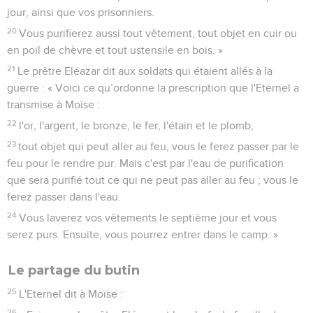
aux Lévites qui ont la garde du tabernacle de l'Eternel,
conformément à ce que l'Eternel lui avait ordonné.
Une offrande volontaire pour Dieu
48
Les commandants des milliers de l'armée, les chefs de
milliers et les chefs de centaines s'approchèrent de Moïse
49
et lui dirent : « Tes serviteurs ont fait le compte des
soldats qui étaient sous nos ordres et il ne manque pas un
homme parmi nous.
50
Comme offrande à l'Eternel, nous apportons chacun les
objets d'or que nous avons trouvés – chaînettes, bracelets,
anneaux, pendants d'oreilles et colliers – afin de faire
l'expiation pour nous-mêmes devant l'Eternel. »
51
Moïse et le prêtre Eléazar reçurent de leur main tous ces
objets travaillés en or.
52
Le poids total de l'or que les chefs de milliers et les chefs
de centaines présentèrent à l'Eternel en offrande faite à titre