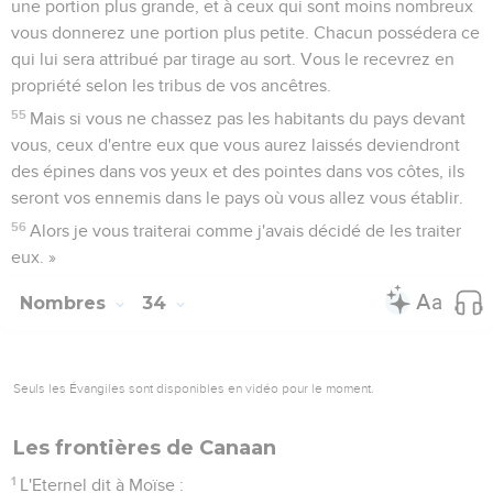
le partage du pays.
19
Voici le nom de ces hommes. Pour la tribu de Juda :
Caleb, fils de Jephunné ;
20
pour la tribu des Siméonites : Samuel, fils d'Ammihud ;
21
pour la tribu de Benjamin : Elidad, fils de Kislon ;
22
pour la tribu des Danites : le prince Buki, fils de Jogli ;
23
pour les fils de Joseph, pour la tribu des Manassites : le
prince Hanniel, fils d'Ephod,
24
et pour la tribu des Ephraïmites : le prince Kemuel, fils de
Shiphtan ;
25
pour la tribu des Zabulonites : le prince Elitsaphan, fils de
Parnac ;
26
pour la tribu des Issacarites : le prince Paltiel, fils d'Azzan ;
27
pour la tribu des Asérites : le prince Ahihud, fils de
Shelomi ;
28
pour la tribu des Nephthalites : le prince Pedahel, fils