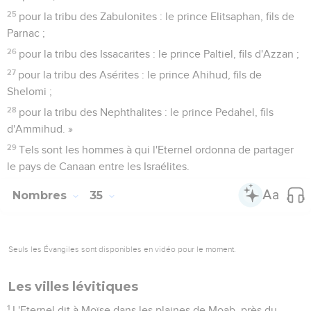
15
Ces 6 villes serviront de refuge aux Israélites, à l'étranger
et à l’immigré qui se trouve parmi vous. Là pourra s'enfuir
tout homme qui aura tué quelqu'un involontairement.
16
» Si un homme frappe son prochain avec un instrument de
fer et que mort s’ensuive, c'est un meurtrier. Le meurtrier
sera puni de mort.
17
S'il le frappe en tenant à la main une pierre qui puisse
provoquer la mort et que mort s’ensuive, c'est un meurtrier.
Le meurtrier sera puni de mort.
18
S'il le frappe en tenant à la main un instrument de bois qui
puisse provoquer la mort et que mort s’ensuive, c'est un
meurtrier. Le meurtrier sera puni de mort.
19
Le vengeur du sang fera mourir le meurtrier ; quand il le
rencontrera, il le tuera.
20
Si un homme pousse son prochain par haine envers lui ou
jette quelque chose sur lui avec préméditation et que mort
s’ensuive,