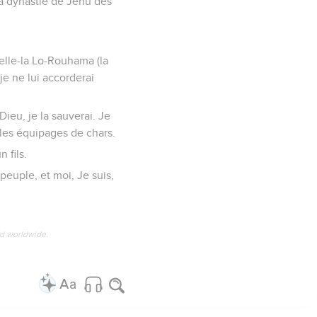
 la dynastie de Jéhu des
elle-la Lo-Rouhama (la
je ne lui accorderai
ieu, je la sauverai. Je
 les équipages de chars.
 fils.
euple, et moi, Je suis,
ed worldwide.