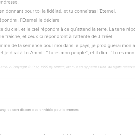
tendresse.
en donnant pour toi la fidélité, et tu connaîtras l’Eternel.
épondrai, l’Eternel le déclare,
te du ciel, et le ciel répondra à ce qu’attend la terre. La terre ré
le fraîche, et ceux-ci répondront à l’attente de Jizréel.
comme de la semence pour moi dans le pays, je prodiguerai mon 
je dirai à Lo-Ammi : “Tu es mon peuple”, et il dira : “Tu es mon
Semeur Copyright © 1992, 1999 by Biblica, Inc.® Used by permission. All rights reserv
vangiles sont disponibles en vidéo pour le moment.