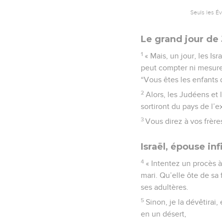
Seuls les É
Le grand jour de 
1
« Mais, un jour, les I
peut compter ni mesurer
“Vous êtes les enfants 
2
Alors, les Judéens et 
sortiront du pays de l’exi
3
Vous direz à vos frère
Israël, épouse inf
4
« Intentez un procès à
mari. Qu’elle ôte de sa
ses adultères.
5
Sinon, je la dévêtirai,
en un désert,