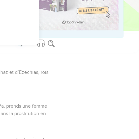
ved worldwide.
Ahaz et d’Ezéchias, rois
 —Va, prends une femme
dans la prostitution en