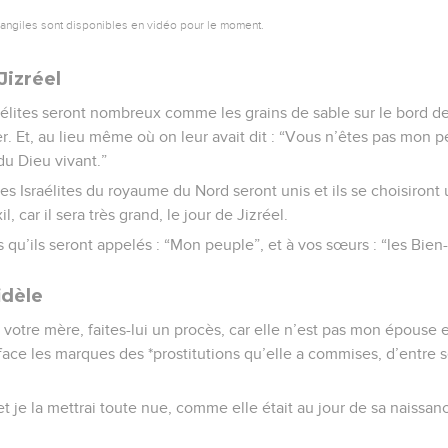
vangiles sont disponibles en vidéo pour le moment.
Jizréel
sraélites seront nombreux comme les grains de sable sur le bord d
. Et, au lieu même où on leur avait dit : “Vous n’êtes pas mon peu
du Dieu vivant.”
les Israélites du royaume du Nord seront unis et ils se choisiront 
l, car il sera très grand, le jour de Jizréel.
s qu’ils seront appelés : “Mon peuple”, et à vos sœurs : “les Bien
idèle
 votre mère, faites-lui un procès, car elle n’est pas mon épouse e
 face les marques des *prostitutions qu’elle a commises, d’entre s
 et je la mettrai toute nue, comme elle était au jour de sa naissanc