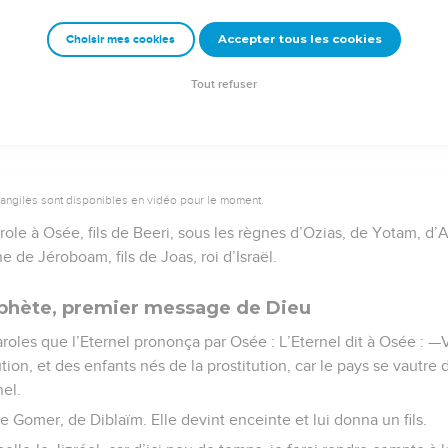
emeur Copyright © 1992, 1999 by Biblica, Inc.® Used by permission. All rights reser
Accepter tous les cookies
Choisir mes cookies
Tout refuser
vangiles sont disponibles en vidéo pour le moment.
arole à Osée, fils de Beeri, sous les règnes d’Ozias, de Yotam, d’
e de Jéroboam, fils de Joas, roi d’Israël.
ophète, premier message de Dieu
aroles que l’Eternel prononça par Osée : L’Eternel dit à Osée :
tution, et des enfants nés de la prostitution, car le pays se vautre 
nel.
e Gomer, de Diblaïm. Elle devint enceinte et lui donna un fils.