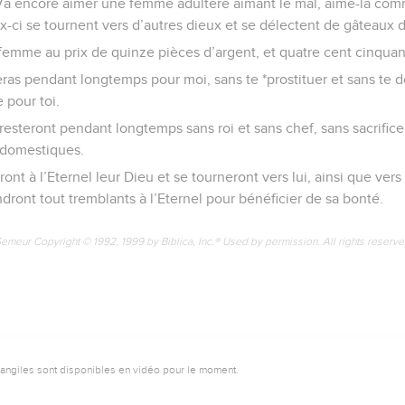
 —Va encore aimer une femme adultère aimant le mal, aime-la com
ux-ci se tournent vers d’autres dieux et se délectent de gâteaux d
femme au prix de quinze pièces d’argent, et quatre cent cinqua
steras pendant longtemps pour moi, sans te *prostituer et sans t
 pour toi.
s resteront pendant longtemps sans roi et sans chef, sans sacrifice
s domestiques.
ront à l’Eternel leur Dieu et se tourneront vers lui, ainsi que vers
ndront tout tremblants à l’Eternel pour bénéficier de sa bonté.
Semeur Copyright © 1992, 1999 by Biblica, Inc.® Used by permission. All rights reserv
vangiles sont disponibles en vidéo pour le moment.