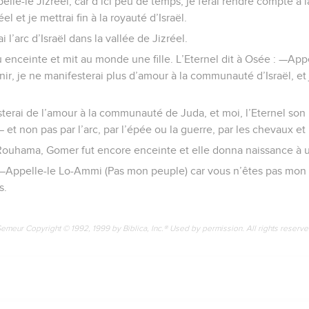
ppelle-le Jizréel, car d’ici peu de temps, je ferai rendre compte à
l et je mettrai fin à la royauté d’Israël.
ai l’arc d’Israël dans la vallée de Jizréel.
enceinte et mit au monde une fille. L’Eternel dit à Osée : —App
nir, je ne manifesterai plus d’amour à la communauté d’Israël, et 
erai de l’amour à la communauté de Juda, et moi, l’Eternel son D
et non pas par l’arc, par l’épée ou la guerre, par les chevaux et
Rouhama, Gomer fut encore enceinte et elle donna naissance à un
: —Appelle-le Lo-Ammi (Pas mon peuple) car vous n’êtes pas mon p
s.
Semeur Copyright © 1992, 1999 by Biblica, Inc.® Used by permission. All rights reserv