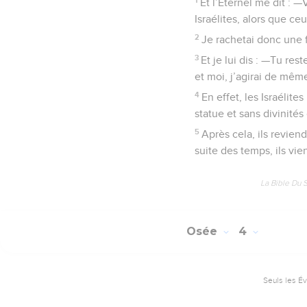
Et l’Eternel me dit :
Israélites, alors que ce
2
Je rachetai donc une 
3
Et je lui dis : —Tu re
et moi, j’agirai de même
4
En effet, les Israélite
statue et sans divinité
5
Après cela, ils reviend
suite des temps, ils vie
La Bible Du 
Osée
4
Seuls les É