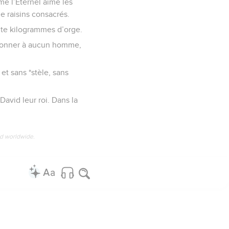
me l’Eternel aime les
e raisins consacrés.
nte kilogrammes d’orge.
e donner à aucun homme,
 et sans *stèle, sans
 David leur roi. Dans la
ed worldwide.