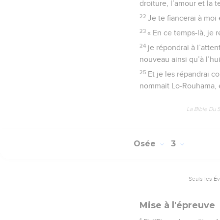
droiture, l’amour et la 
22
Je te fiancerai à moi 
23
« En ce temps-là, je r
24
je répondrai à l’atten
nouveau ainsi qu’à l’hui
25
Et je les répandrai 
nommait Lo-Rouhama, et 
La Bible Du 
Osée
3
Seuls les É
Mise à l'épreuve
1