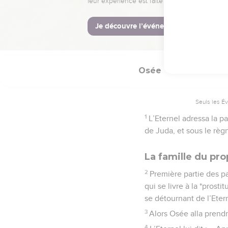
La Bible Du S
Osée
1
Seuls les É
1
L’Eternel adressa la p
de Juda, et sous le règn
La famille du pr
2
Première partie des p
qui se livre à la *prosti
se détournant de l’Eter
3
Alors Osée alla prendr
4