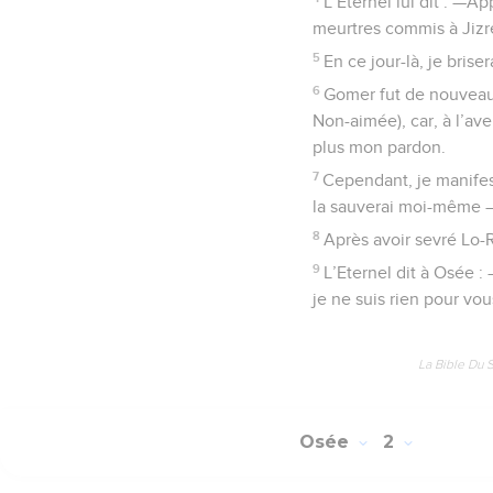
L’Eternel lui dit : —A
meurtres commis à Jizrée
5
En ce jour-là, je briser
6
Gomer fut de nouveau 
Non-aimée), car, à l’ave
plus mon pardon.
7
Cependant, je manifest
la sauverai moi-même — 
8
Après avoir sevré Lo-
9
L’Eternel dit à Osée 
je ne suis rien pour vou
La Bible Du 
Osée
2