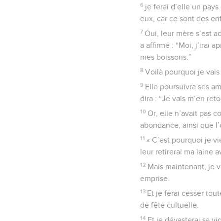
6
je ferai d’elle un pays
eux, car ce sont des enf
7
Oui, leur mère s’est a
a affirmé : “Moi, j’ira
mes boissons.”
8
Voilà pourquoi je vais
9
Elle poursuivra ses am
dira : “Je vais m’en re
10
Or, elle n’avait pas c
abondance, ainsi que l’o
11
« C’est pourquoi je v
leur retirerai ma laine a
12
Mais maintenant, je v
emprise.
13
Et je ferai cesser tou
de fête cultuelle.
14
Et je dévasterai sa vi