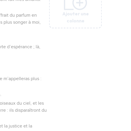
Ajouter une
Ajouter une
Ajouter une
Ajouter une
Ajouter une
Ajouter une
ffrait du parfum en
colonne
colonne
colonne
colonne
colonne
colonne
s plus songer à moi,
rte d’espérance ; là,
ne m’appelleras plus :
.
iseaux du ciel, et les
re : ils disparaîtront du
 la justice et la