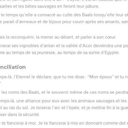
sailles et les bêtes sauvages en feront leur pâture.
t le temps qu’elle a consacré au culte des Baals lorsqu’elle leur o
 parait d’anneaux et de bijoux pour courir après ses amants, san
ais la reconquérir, la mener au désert, et parler à son cœur.
onnerai ses vignobles d’antan et la vallée d’Acor deviendra une po
me au temps de sa jeunesse, au temps de sa sortie d’Egypte.
nciliation
emps-là, l’Eternel le déclare, que tu me diras : “Mon époux” et tu 
”.
e les noms des Baals, et le souvenir même de ces noms se perdra
emps-là, une alliance pour eux avec les animaux sauvages et les o
 ras du sol. Je briserai l’arc et l’épée, et je mettrai fin à la guer
oser dans la sécurité.
e te fiancerai à moi. Je te fiancerai à moi en donnant comme dot et