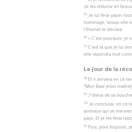
Je les réduirai en brous
15
Je lui ferai payer tou
hommage, lorsqu’elle se
l’Eternel le déclare.
16
« C’est pourquoi, je v
17
C’est là que je lui d
elle répondra tout com
Le jour de la réco
18
Et il arrivera en ce t
“Mon Baal (mon maître)
19
J’ôterai de sa bouch
20
Je conclurai, en ce t
animaux qui se meuvent au
pays. Et je les ferai rep
21
Puis, pour toujours, j