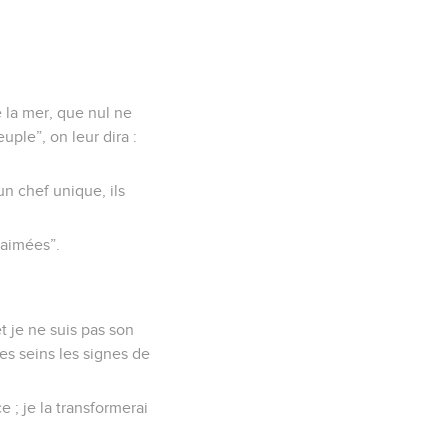
e la mer, que nul ne
ple”, on leur dira :
un chef unique, ils
-aimées”.
t je ne suis pas son
es seins les signes de
e ; je la transformerai