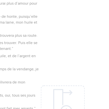
’aurai plus d’amour pour
e de honte, puisqu’elle
 ma laine, mon huile et
trouvera plus sa route.
s trouver. Puis elle se
tenant.”
uile, et de l’argent en
emps de la vendange, je
délivrera de mon
s, oui, tous ses jours
’ont fait mes amants.”