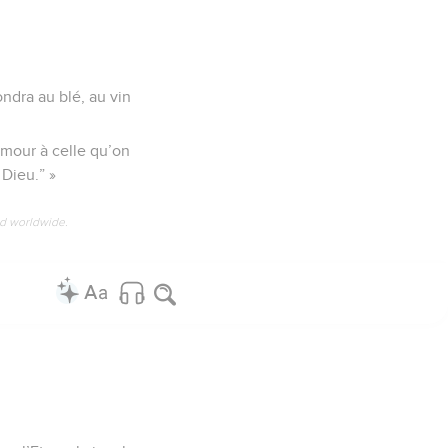
pondra au blé, au vin
amour à celle qu’on
 Dieu.” »
ed worldwide.