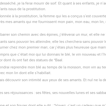
 desséché, je la ferai mourir de soif. Et quant à ses enfants, je n
ants issus de la prostitution.
donnée à la prostitution, la femme qui les a conçus s’est couvert
i après mes amants qui me fournissent mon pain, mon eau, mon lin,
 barrer son chemin avec des épines, j’élèverai un mur, et elle ne 
ants sans pouvoir les atteindre, elle les cherchera sans pouvoir le
tourner chez mon premier mari, car j’étais plus heureuse que main
ompris que c’était moi qui lui donnais le blé, le vin nouveau et l’h
r dont ils ont fait des statues de *Baal.
iendrai reprendre mon blé au temps de la moisson, mon vin au t
vec mon lin dont elle s’habillait.
ais découvrir son intimité aux yeux de ses amants. Et nul ne la 
tes ses réjouissances : ses fêtes, ses nouvelles lunes et ses sabbat
gne et son figuier dont elle a dit : “Voyez, c’est un cadeau que m