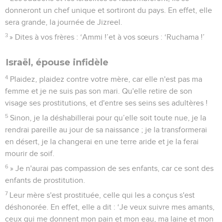
Osée : « Va prendre une femme prostituée et des enfants de
prostitution ! En effet, le pays se prostitue, il abandonne
l'Eternel. »
3
Il alla prendre Gomer, fille de Diblaïm. Elle devint enceinte
et lui donna un fils.
4
L'Eternel lui dit : « Appelle-le Jizreel, car encore un peu de
temps et j’interviendrai contre la famille de Jéhu à cause du
sang versé à Jizreel, je mettrai fin au royaume de la
communauté d'Israël.
5
Ce jour-là, je briserai l'arc d'Israël dans la vallée de
Jizreel. »
6
Elle fut de nouveau enceinte et mit au monde une fille.
L'Eternel dit à Osée : « Appelle-la Lo-Ruchama, car je ne
continuerai plus à avoir compassion de la communauté
d'Israël, je ne lui pardonnerai plus.
7
En revanche, j'aurai compassion de la communauté de
Juda. Je les sauverai par l'Eternel, leur Dieu, et je ne les