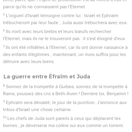
pourquoi vos filles se prostituent et vos belles-filles sont
adultères.
14
Je ne punirai pas vos filles parce qu'elles se prostituent, ni
vos belles-filles parce qu'elles sont adultères. En effet, eux-
mêmes vont à l'écart avec des prostituées et sacrifient avec
des femmes débauchées. Le peuple sans intelligence court
à sa perte.
15
Si tu te livres à la prostitution, Israël, que Juda ne se rende
pas coupable ! N'allez pas à Guilgal, ne montez pas à Beth-
Aven et ne jurez pas : « L'Eternel est vivant ! »
16
Israël se révolte comme une génisse indomptable, et
maintenant l'Eternel le ferait brouter comme un agneau dans
de vastes plaines ?
17
Ephraïm est attaché aux idoles ? Laisse-le !
18
Ils ont à peine cessé de boire qu'ils se livrent à la
prostitution. Leurs chefs sont avides de ce qui fait leur honte.
19
Le vent les enveloppera de ses ailes, et ils auront honte de