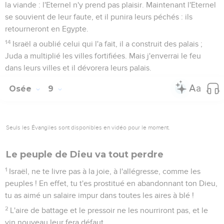
Seuls les Évangiles sont disponibles en vidéo pour le moment.
Qui sème le vent récoltera la tempête
1
Embouche la trompette ! L'ennemi fond comme un aigle sur
la maison de l'Eternel parce qu'ils ont violé mon alliance et
se sont révoltés contre ma loi.
2
Ils crieront vers moi : « Mon Dieu, nous te connaissons,
nous, Israël ! »
3
Israël a rejeté le bien : l'ennemi le poursuivra.
4
Ils ont établi des rois sans mon ordre, et des chefs sans se
référer à moi ; ils ont fait des idoles avec leur argent et leur
or, c'est pourquoi ils seront anéantis.
5
L'Eternel a rejeté ton veau, Samarie ! Ma colère s'est
enflammée contre eux. Jusqu'à quand refuseront-ils de se
purifier ?