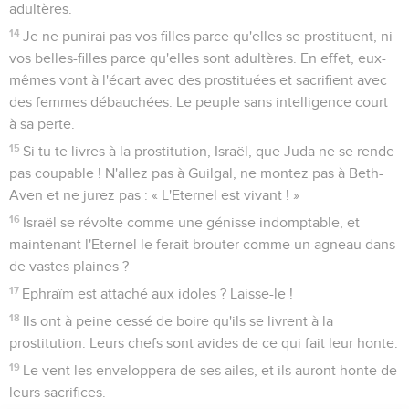
meurtre.
3
C'est pourquoi le pays sera dans le deuil ; tous ceux qui
l'habitent seront abattus, de même que les bêtes sauvages
et les oiseaux du ciel ; même les poissons de la mer
disparaîtront.
La trahison des prêtres
4
Mais que personne ne conteste, que personne ne se livre
aux reproches ! En effet, ton peuple est pareil à ceux qui se
querellent avec les prêtres.
5
Tu trébucheras de jour, le prophète avec toi trébuchera de
nuit et je détruirai ta mère.
6
Mon peuple est détruit parce qu'il lui manque la
connaissance. Puisque tu as rejeté la connaissance, je te
rejetterai : tu ne pourras plus exercer la fonction de prêtre
pour moi. De même que tu as oublié la loi de ton Dieu,
j'oublierai aussi tes enfants.