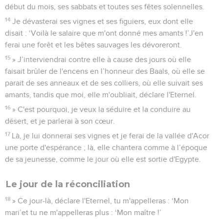
2
Les Judéens et les Israélites se rassembleront, ils se
donneront un chef unique et sortiront du pays. En effet, elle
sera grande, la journée de Jizreel.
3
» Dites à vos frères : ‘Ammi !’et à vos sœurs : ‘Ruchama !’
Israël, épouse infidèle
4
Plaidez, plaidez contre votre mère, car elle n'est pas ma
femme et je ne suis pas son mari. Qu'elle retire de son
visage ses prostitutions, et d'entre ses seins ses adultères !
5
Sinon, je la déshabillerai pour qu’elle soit toute nue, je la
rendrai pareille au jour de sa naissance ; je la transformerai
en désert, je la changerai en une terre aride et je la ferai
mourir de soif.
6
» Je n'aurai pas compassion de ses enfants, car ce sont des
enfants de prostitution.
7
Leur mère s'est prostituée, celle qui les a conçus s'est
déshonorée. En effet, elle a dit : ‘Je veux suivre mes amants,