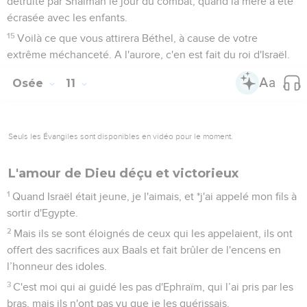
4
Ils parlent et ils parlent, ils font de faux serments, ils
concluent des alliances. Aussi, le jugement poussera comme
une plante vénéneuse dans les sillons des champs.
5
Les habitants de Samarie seront consternés au sujet des
veaux de Beth-Aven, le peuple mènera le deuil sur l'idole et
ses prêtres trembleront pour elle, pour sa gloire, qui va
disparaître du milieu d'eux.
6
Elle sera transportée en Assyrie pour servir de cadeau au
roi Jareb. La honte s’emparera d’Ephraïm et Israël rougira de
ses projets.
7
C'en est fait de Samarie, de son roi : il est comme de
l'écume à la surface de l’eau.
8
Les hauts lieux de Beth-Aven, où Israël a péché, seront
détruits, la ronce et le chardon pousseront sur leurs autels.
*Ils diront aux montagnes : « Couvrez-nous ! » et aux
collines : « Tombez sur nous ! »
Israël récoltera ce qu'il a semé