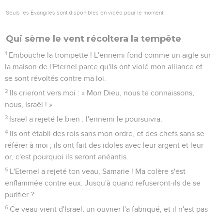
5
Le jour de notre roi, les chefs se rendent malades par les
excès du vin ; le roi tend la main aux moqueurs.
6
Quand ils se mettent à comploter, leur cœur est pareil à un
four : toute la nuit leur boulanger a dormi, et le matin le four
brûle comme un feu violent.
7
Ils sont tous échauffés comme un four et ils dévorent leurs
juges ; tous leurs rois tombent. Aucun d'eux ne fait appel à
moi.
8
Ephraïm se mêle avec les peuples, Ephraïm est un gâteau
qui n'a pas été retourné.
9
Des étrangers dévorent sa force, et il ne s'en doute pas ; la
vieillesse s'empare de lui, et il ne s'en doute pas.
10
L'orgueil d'Israël témoigne contre lui : ils ne reviennent
pas à l'Eternel, leur Dieu, et ils ne le recherchent pas, malgré
tout cela.
11
Ephraïm est comme une colombe stupide, sans
intelligence : ils implorent l'Egypte, ils vont en Assyrie.