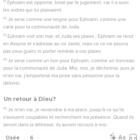
leurs sacrifices.
Osée
5
Seuls les Évangiles sont disponibles en vidéo pour le moment.
Les mauvais éducateurs d'Israël
1
Ecoutez ceci, prêtres ! Sois attentive, communauté d'Israël !
Prête l'oreille, famille du roi ! En effet, c'est à vous que le
jugement s'adresse parce que vous avez été un piège à
Mitspa, et un filet tendu sur le Thabor.
2
Par leurs sacrifices, les infidèles s'enfoncent dans le crime,
mais j'aurai une correction pour eux tous.
3
Je connais Ephraïm, et Israël ne m'est pas caché. En effet,
maintenant, Ephraïm, tu t'es prostitué et Israël s'est rendu
impur.
4
Leurs agissements ne leur permettent pas de revenir à leur