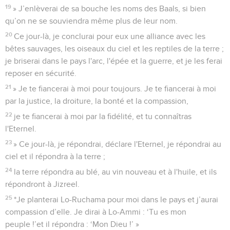
ceux qui me donnent mon pain et mon eau, ma laine et mon
lin, mon huile et ma boisson.’
8
Voilà pourquoi je vais fermer son chemin avec des ronces
et y construire un mur afin qu'elle ne trouve plus ses
sentiers :
9
elle aura beau poursuivre ses amants, elle ne les rejoindra
pas ; elle aura beau les chercher, elle ne les trouvera pas.
Elle dira alors : ‘Je vais retourner vers mon premier mari, car
j'étais plus heureuse à ce moment-là que maintenant.’
10
» Elle n'a pas reconnu que c'était moi qui lui donnais le
blé, le vin nouveau et l'huile, et l'on a consacré au service de
Baal l'argent et l'or que je lui accordais en abondance.
11
C'est pourquoi je reviendrai prendre mon blé à son époque
et mon vin nouveau dans sa saison, et je retirerai ma laine et
mon lin, eux qui devaient couvrir sa nudité.
12
Maintenant je découvrirai sa honte aux yeux de ses
amants et personne ne la délivrera de mon pouvoir.