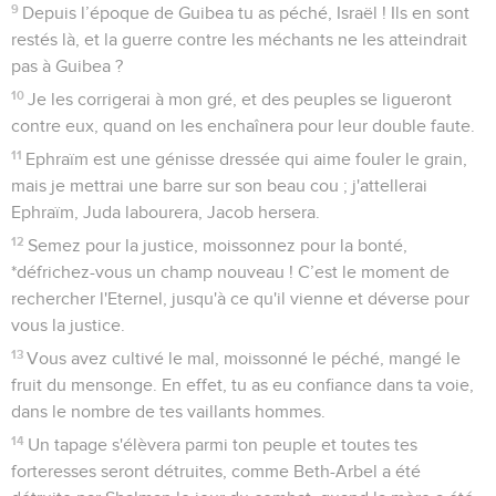
Osée
10
Seuls les Évangiles sont disponibles en vidéo pour le moment.
Fin de la religion et de la royauté
1
Israël était une vigne fertile qui produisait beaucoup de
fruits. Plus ses fruits étaient abondants, plus il a multiplié les
autels ; plus son pays était prospère, plus il a embelli les
statues.
2
Leur cœur est partagé : ils vont maintenant en supporter
les conséquences. L'Eternel démolira leurs autels, détruira
leurs statues.
3
Bientôt ils diront : « Nous n'avons pas de roi car nous
n'avons pas craint l'Eternel, et le roi, que pourrait-il faire pour
nous ? »