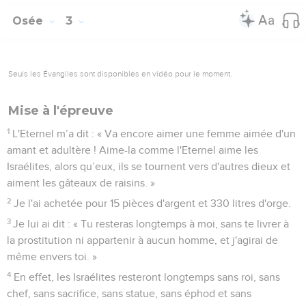
13
Je ferai cesser toute sa joie, ses fêtes, ses célébrations du
début du mois, ses sabbats et toutes ses fêtes solennelles.
14
Je dévasterai ses vignes et ses figuiers, eux dont elle
disait : ‘Voilà le salaire que m'ont donné mes amants !’J'en
ferai une forêt et les bêtes sauvages les dévoreront.
15
» J’interviendrai contre elle à cause des jours où elle
faisait brûler de l'encens en l’honneur des Baals, où elle se
parait de ses anneaux et de ses colliers, où elle suivait ses
amants, tandis que moi, elle m'oubliait, déclare l'Eternel.
16
» C'est pourquoi, je veux la séduire et la conduire au
désert, et je parlerai à son cœur.
17
Là, je lui donnerai ses vignes et je ferai de la vallée d'Acor
une porte d'espérance ; là, elle chantera comme à l’époque
de sa jeunesse, comme le jour où elle est sortie d'Egypte.
Le jour de la réconciliation
18
» Ce jour-là, déclare l'Eternel, tu m'appelleras : ‘Mon