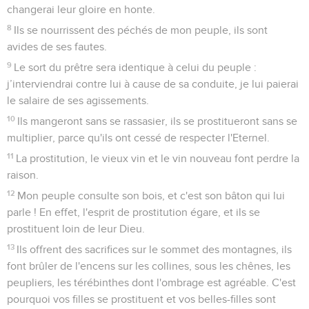
chef, sans sacrifice, sans statue, sans éphod et sans
théraphim.
5
Après cela, les Israélites reviendront. Ils rechercheront
l'Eternel, leur Dieu, et David, leur roi, et ils retourneront en
tremblant vers l'Eternel et vers sa bienveillance, dans
l’avenir.
Osée
4
Seuls les Évangiles sont disponibles en vidéo pour le moment.
Le procès de Dieu contre son peuple
1
Ecoutez la parole de l'Eternel, Israélites, car l'Eternel a un
procès avec les habitants du pays : il n'y a pas de vérité, pas
de bonté, pas de connaissance de Dieu dans le pays.
2
Il n'y a que parjures et mensonges, assassinats, vols et
adultères. On recourt à la violence, on commet meurtre sur