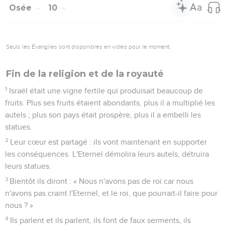
l'homme inspiré délire : c’est à cause de la grandeur de tes
fautes et de ta haine.
8
Ephraïm est un guetteur contre mon Dieu : un prophète est
un filet d'oiseleur sur toutes ses voies ; il y a de la haine dans
la maison de son Dieu.
9
Ils sont plongés dans la corruption comme à l’époque de
Guibea. L'Eternel se souviendra de leur faute, il punira leurs
péchés.
La déception du Seigneur
10
J'ai trouvé Israël comme des raisins dans le désert, j'ai vu
vos ancêtres comme les premiers fruits d'un figuier, mais ils
sont allés vers Baal-Peor, ils se sont consacrés à l'infâme
idole et ils sont devenus aussi détestables que l'objet de leur
amour.
11
La gloire d'Ephraïm s'envolera comme un oiseau : plus de
naissance, plus de grossesse, plus de conception.