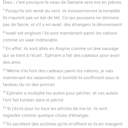
12
S'ils partent, j'étendrai sur eux mon filet, je les ferai tomber
comme les oiseaux du ciel, je les corrigerai, comme ils en
ont été avertis dans leur assemblée.
13
Malheur à eux parce qu'ils me fuient ! Ruine sur eux parce
qu'ils me sont infidèles ! Je voudrais les sauver, mais ils
disent des paroles mensongères contre moi.
14
Ils ne crient pas vers moi dans leur cœur, mais ils se
lamentent sur leur lit ; ils se rassemblent pour avoir du blé et
du vin nouveau, et ils s'éloignent de moi.
15
Je les ai corrigés, j'ai fortifié leurs bras, et ils méditent le
mal contre moi.
16
Ce n'est pas au Très-Haut qu'ils retournent ; ils sont pareils
à un arc trompeur. Leurs chefs tomberont par l'épée à cause
de l'insolence de leur propos. C'est ce qui fera d'eux un
objet de moquerie en Egypte.
Osée
8