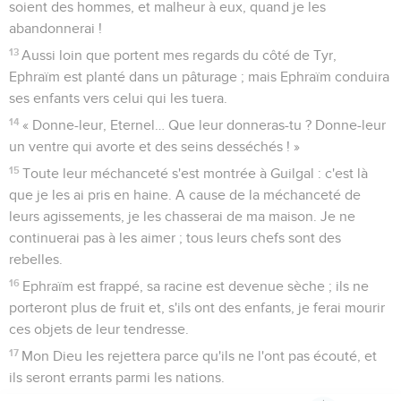
vin nouveau leur fera défaut.
3
Ils ne resteront pas dans le pays de l'Eternel : Ephraïm
retournera en Egypte, et ils mangeront en Assyrie des
aliments impurs.
4
Ils ne verseront pas de vin en l’honneur de l’Eternel : leurs
sacrifices ne lui seront pas agréables. Ce sera comme un
repas de deuil pour eux : tous ceux qui en mangeront se
rendront impurs. Oui, leur pain ne sera que pour eux, il
n'entrera pas dans la maison de l'Eternel.
5
Que ferez-vous lors des jours solennels, lors des fêtes de
l'Eternel ?
6
Les voici qui partent, car le pays est dévasté. L'Egypte les
accueillera, Memphis leur donnera des tombeaux. Ce qu'ils
ont de précieux, leur argent, sera pris par les orties, et les
ronces pousseront dans leurs tentes.
7
Ils arrivent, les jours de l’intervention, ils arrivent, les jours
de la rétribution, Israël va le savoir ! Le prophète est fou,