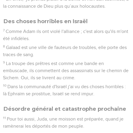
11
Ephraïm est opprimé, brisé par le jugement, car il a suivi
les ordres qui lui plaisaient.
12
Je serai comme une teigne pour Ephraïm, comme une
carie pour la communauté de Juda.
13
Ephraïm voit son mal, et Juda ses plaies ; Ephraïm se rend
en Assyrie et s'adresse au roi Jareb, mais ce roi ne pourra
pas vous guérir ni porter remède à vos plaies.
14
Je serai comme un lion pour Ephraïm, comme un lionceau
pour la communauté de Juda. Moi, moi, je déchirerai, puis je
m'en irai, j'emporterai ma proie sans personne pour la
délivrer.
Un retour à Dieu?
15
Je m'en irai, je reviendrai à ma place, jusqu'à ce qu'ils
s'avouent coupables et recherchent ma présence. Quand ils
seront dans la détresse, ils auront recours à moi :