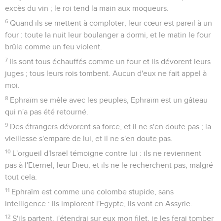
6
En effet, *je prends plaisir à la bonté et non aux sacrifices, à
la connaissance de Dieu plus qu’aux holocaustes.
Des choses horribles en Israël
7
Comme Adam ils ont violé l'alliance ; c'est alors qu'ils m'ont
été infidèles.
8
Galaad est une ville de fauteurs de troubles, elle porte des
traces de sang.
9
La troupe des prêtres est comme une bande en
embuscade, ils commettent des assassinats sur le chemin de
Sichem. Oui, ils se livrent au crime.
10
Dans la communauté d'Israël j'ai vu des choses horribles :
là Ephraïm se prostitue, Israël se rend impur.
Désordre général et catastrophe prochaine
11
Pour toi aussi, Juda, une moisson est préparée, quand je
ramènerai les déportés de mon peuple.