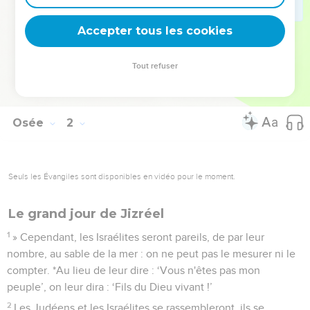
deviennent vos tremplins. Que vous guidiez un ministère, une
équipe, un groupe ou une famille, leur expérience est faite
Accepter tous les cookies
pour vous.
Tout refuser
Je découvre l’événement
Osée
1
Seuls les Évangiles sont disponibles en vidéo pour le moment.
1
Parole de l'Eternel adressée à Osée, fils de Beéri, durant les
règnes d'Ozias, de Jotham, d'Achaz et d'Ezéchias sur Juda,
et durant celui de Jéroboam, fils de Joas, sur Israël.
La famille du prophète, premier message
de Dieu
2
Début des paroles de l’Eternel à Osée. L'Eternel dit à