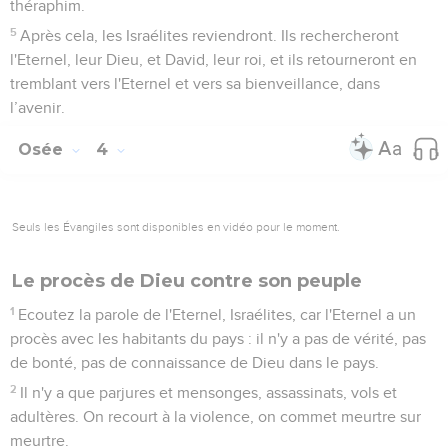
mari’et tu ne m'appelleras plus : ‘Mon maître !’
19
» J’enlèverai de sa bouche les noms des Baals, si bien
qu’on ne se souviendra même plus de leur nom.
20
Ce jour-là, je conclurai pour eux une alliance avec les
bêtes sauvages, les oiseaux du ciel et les reptiles de la terre ;
je briserai dans le pays l'arc, l'épée et la guerre, et je les ferai
reposer en sécurité.
21
» Je te fiancerai à moi pour toujours. Je te fiancerai à moi
par la justice, la droiture, la bonté et la compassion,
22
je te fiancerai à moi par la fidélité, et tu connaîtras
l'Eternel.
23
» Ce jour-là, je répondrai, déclare l'Eternel, je répondrai au
ciel et il répondra à la terre ;
24
la terre répondra au blé, au vin nouveau et à l'huile, et ils
répondront à Jizreel.
25
*Je planterai Lo-Ruchama pour moi dans le pays et j’aurai
compassion d’elle. Je dirai à Lo-Ammi : ‘Tu es mon