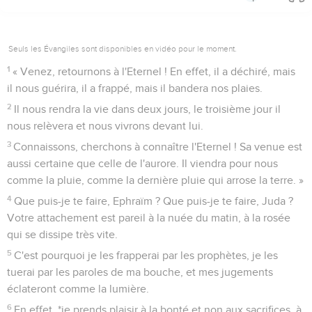
Dieu, parce que l'esprit de prostitution est au milieu d'eux et
parce qu'ils ne connaissent pas l'Eternel.
5
L'orgueil d'Israël témoigne contre lui : Israël et Ephraïm
trébucheront par leur faute ; Juda aussi trébuchera avec eux.
6
Ils iront avec leurs brebis et leurs bœufs rechercher
l'Eternel, mais ils ne le trouveront pas : il s'est éloigné d'eux.
7
Ils ont été infidèles à l'Eternel, car ils ont donné naissance à
des enfants illégitimes ; maintenant, un mois suffira pour les
détruire avec leurs biens.
La guerre entre Éfraïm et Juda
8
Sonnez de la trompette à Guibea, sonnez de la trompette à
Rama, poussez des cris à Beth-Aven ! Derrière toi, Benjamin !
9
Ephraïm sera dévasté, le jour de la punition. J'annonce aux
tribus d'Israël une chose certaine.
10
Les chefs de Juda sont pareils à ceux qui déplacent les
bornes ; je déverserai ma colère sur eux comme un torrent.