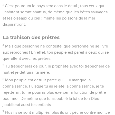
peuple !’et il répondra : ‘Mon Dieu !’ »
Osée
3
Seuls les Évangiles sont disponibles en vidéo pour le moment.
Mise à l'épreuve
1
L'Eternel m’a dit : « Va encore aimer une femme aimée d'un
amant et adultère ! Aime-la comme l'Eternel aime les
Israélites, alors qu’eux, ils se tournent vers d'autres dieux et
aiment les gâteaux de raisins. »
2
Je l'ai achetée pour 15 pièces d'argent et 330 litres d'orge.
3
Je lui ai dit : « Tu resteras longtemps à moi, sans te livrer à
la prostitution ni appartenir à aucun homme, et j'agirai de
même envers toi. »
4
En effet, les Israélites resteront longtemps sans roi, sans