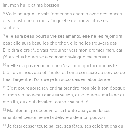
sauverai ni par l'arc, ni par l'épée, ni par les combats, ni par
les chevaux, ni par les cavaliers. »
8
Elle sevra Lo-Ruchama, puis elle devint enceinte et mit au
monde un fils.
9
L'Eternel dit : « Appelle-le Lo-Ammi, car vous n'êtes pas
mon peuple et moi, je ne suis pas votre Dieu.
Osée
2
Seuls les Évangiles sont disponibles en vidéo pour le moment.
Le grand jour de Jizréel
1
» Cependant, les Israélites seront pareils, de par leur
nombre, au sable de la mer : on ne peut pas le mesurer ni le
compter. *Au lieu de leur dire : ‘Vous n'êtes pas mon
peuple’, on leur dira : ‘Fils du Dieu vivant !’