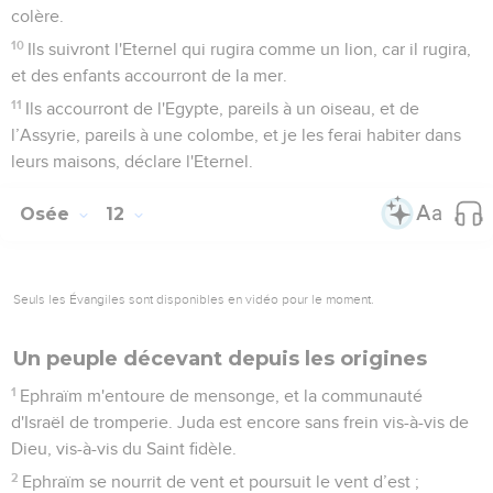
détruite par Shalman le jour du combat, quand la mère a été
écrasée avec les enfants.
15
Voilà ce que vous attirera Béthel, à cause de votre
extrême méchanceté. A l'aurore, c'en est fait du roi d'Israël.
Osée
11
Seuls les Évangiles sont disponibles en vidéo pour le moment.
L'amour de Dieu déçu et victorieux
1
Quand Israël était jeune, je l'aimais, et *j'ai appelé mon fils à
sortir d'Egypte.
2
Mais ils se sont éloignés de ceux qui les appelaient, ils ont
offert des sacrifices aux Baals et fait brûler de l'encens en
l’honneur des idoles.
3
C'est moi qui ai guidé les pas d'Ephraïm, qui l’ai pris par les