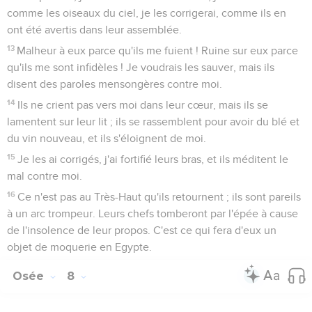
Osée
7
Seuls les Évangiles sont disponibles en vidéo pour le moment.
1
Lorsque je voulais guérir Israël, la faute d'Ephraïm et la
méchanceté de Samarie se sont révélées, car ils ont agi
frauduleusement ; un voleur est arrivé, une bande sévit
dehors.
2
Ils ne se disent pas dans leur cœur que je me souviens de
toute leur méchanceté. Maintenant leurs agissements les
entourent, ils sont devant moi.
3
Ils réjouissent le roi par leur méchanceté, et les chefs par
leurs mensonges.
4
Ils sont tous adultères, semblables à un four chauffé par le
boulanger : il cesse d'attiser le feu depuis qu'il a pétri la pâte
jusqu'à ce qu'elle soit levée.