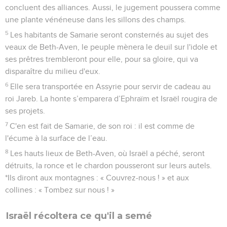
12
S'ils élèvent des enfants, je les en priverai avant qu'ils ne
soient des hommes, et malheur à eux, quand je les
abandonnerai !
13
Aussi loin que portent mes regards du côté de Tyr,
Ephraïm est planté dans un pâturage ; mais Ephraïm conduira
ses enfants vers celui qui les tuera.
14
« Donne-leur, Eternel… Que leur donneras-tu ? Donne-leur
un ventre qui avorte et des seins desséchés ! »
15
Toute leur méchanceté s'est montrée à Guilgal : c'est là
que je les ai pris en haine. A cause de la méchanceté de
leurs agissements, je les chasserai de ma maison. Je ne
continuerai pas à les aimer ; tous leurs chefs sont des
rebelles.
16
Ephraïm est frappé, sa racine est devenue sèche ; ils ne
porteront plus de fruit et, s'ils ont des enfants, je ferai mourir
ces objets de leur tendresse.
17
Mon Dieu les rejettera parce qu'ils ne l'ont pas écouté, et
ils seront errants parmi les nations.