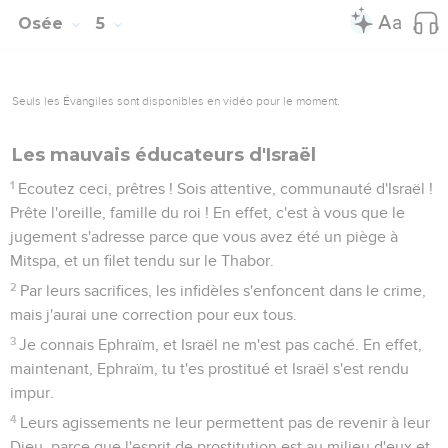
7
Plus ils se sont multipliés, plus ils ont péché contre moi. Je
changerai leur gloire en honte.
8
Ils se nourrissent des péchés de mon peuple, ils sont
avides de ses fautes.
9
Le sort du prêtre sera identique à celui du peuple :
j’interviendrai contre lui à cause de sa conduite, je lui paierai
le salaire de ses agissements.
10
Ils mangeront sans se rassasier, ils se prostitueront sans se
multiplier, parce qu'ils ont cessé de respecter l'Eternel.
11
La prostitution, le vieux vin et le vin nouveau font perdre la
raison.
12
Mon peuple consulte son bois, et c'est son bâton qui lui
parle ! En effet, l'esprit de prostitution égare, et ils se
prostituent loin de leur Dieu.
13
Ils offrent des sacrifices sur le sommet des montagnes, ils
font brûler de l'encens sur les collines, sous les chênes, les
peupliers, les térébinthes dont l'ombrage est agréable. C'est