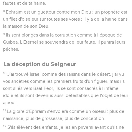
13
Ils sacrifient des victimes qu'ils m'offrent et ils en mangent
la viande : l'Eternel n'y prend pas plaisir. Maintenant l'Eternel
se souvient de leur faute, et il punira leurs péchés : ils
retourneront en Egypte.
14
Israël a oublié celui qui l'a fait, il a construit des palais ;
Juda a multiplié les villes fortifiées. Mais j'enverrai le feu
dans leurs villes et il dévorera leurs palais.
Osée
9
Seuls les Évangiles sont disponibles en vidéo pour le moment.
Le peuple de Dieu va tout perdre
1
Israël, ne te livre pas à la joie, à l'allégresse, comme les
peuples ! En effet, tu t'es prostitué en abandonnant ton Dieu,
tu as aimé un salaire impur dans toutes les aires à blé !
2
L'aire de battage et le pressoir ne les nourriront pas, et le