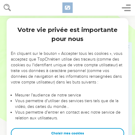
Votre vie privée est importante
pour nous
NE MANQUEZ PAS L’ÉVÉNEMENT
En cliquant sur le bouton « Accepter tous les cookies », vous
DE L’ANNÉE !
acceptez que TopChrétien utilise des traceurs (comme des
cookies ou l'identifiant unique de votre compte utilisateur) et
ET SI LEURS ERREURS POUVAIENT VOUS ÉVITER LES
traite vos données à caractère personnel (comme vos
VOTRES ?
données de navigation et les informations renseignées dans
votre compte utilisateur) dans les buts suivants :
On admire souvent les leaders pour leurs réussites, leur impact,
leur foi ou leur vision. Mais on voit moins les doutes, les erreurs
Mesurer l'audience de notre service
Vous permettre d'utiliser des services tiers tels que de la
et les saisons difficiles qu'ils ont traversés, alors même que ce
vidéo, des cartes du monde…
sont elles qui les ont façonnés.
Vous permettre d'entrer en contact avec notre service de
relation aux utilisateurs.
Dans cette conférence, leaders, entrepreneurs, et responsables
reviennent sur les erreurs marquantes de leur parcours et les
clés pour avancer avec plus de sagesse afin que leurs erreurs
Choisir mes cookies