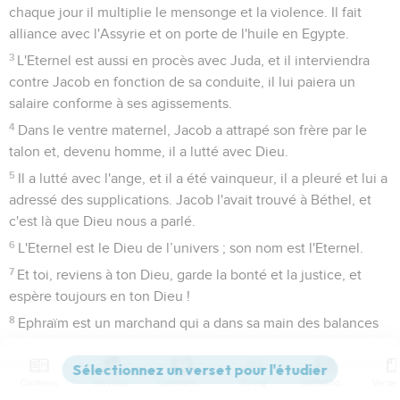
bras, mais ils n'ont pas vu que je les guérissais.
4
Je les ai tirés avec des liens d'humanité, avec des cordages
d'amour. J'ai été pour eux pareil à celui qui soulève la pièce
d’attelage pesant sur la bouche et je leur ai présenté de la
nourriture.
5
Ils ne retourneront pas en Egypte, mais l'Assyrien sera leur
roi, parce qu'ils ont refusé de revenir à moi.
6
L'épée fondra sur leurs villes, exterminera, détruira leurs
soutiens, à cause des projets qu'ils ont eus.
7
Mon peuple est enclin à s'éloigner de moi ; on les rappelle
vers le Très-Haut, mais aucun d'eux ne se lève.
8
Comment te traiterai-je, Ephraïm ? Faut-il que je te livre à
l’ennemi, Israël ? Dois-je te traiter comme Adma, te rendre
semblable à Tseboïm ? Je suis tout bouleversé, je suis rempli
de compassion.
9
Je n’agirai pas en fonction de l’ardeur de ma colère. Je
Contenus
Versions
Commentaires
Strong
Dictionnaire
renonce à détruire Ephraïm, car je suis Dieu, et non pas un