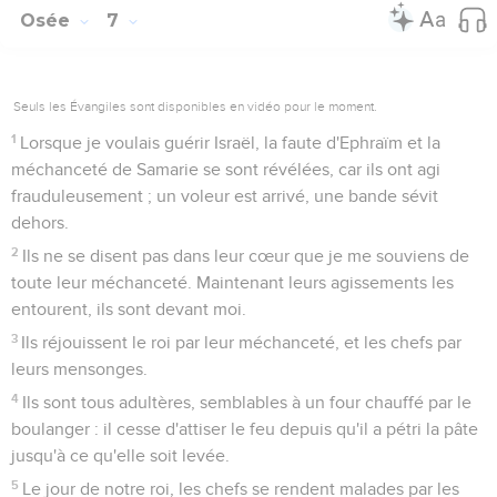
Osée
6
Seuls les Évangiles sont disponibles en vidéo pour le moment.
1
« Venez, retournons à l'Eternel ! En effet, il a déchiré, mais
il nous guérira, il a frappé, mais il bandera nos plaies.
2
Il nous rendra la vie dans deux jours, le troisième jour il
nous relèvera et nous vivrons devant lui.
3
Connaissons, cherchons à connaître l'Eternel ! Sa venue est
aussi certaine que celle de l'aurore. Il viendra pour nous
comme la pluie, comme la dernière pluie qui arrose la terre. »
4
Que puis-je te faire, Ephraïm ? Que puis-je te faire, Juda ?
Votre attachement est pareil à la nuée du matin, à la rosée
qui se dissipe très vite.
5
C'est pourquoi je les frapperai par les prophètes, je les
tuerai par les paroles de ma bouche, et mes jugements
éclateront comme la lumière.