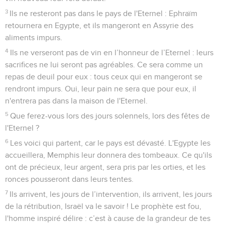
6
Ce veau vient d'Israël, un ouvrier l'a fabriqué, et il n'est pas
Dieu ; c'est pourquoi le veau de Samarie sera mis en pièces.
7
Puisqu'ils ont semé du vent, ils moissonneront la tempête.
Ils n'auront pas un épi de blé. Ce qui poussera ne donnera
pas de farine, et s'il y en avait, des étrangers la dévoreraient.
8
Israël est englouti ! Ils sont maintenant parmi les nations
comme un vase indésirable.
9
En effet, ils sont allés en Assyrie comme un âne sauvage
qui se tient à l'écart ; Ephraïm a fait des cadeaux pour avoir
des amis.
10
Même s'ils font des cadeaux parmi les nations, je vais
maintenant les rassembler, et bientôt ils souffriront sous le
fardeau du roi des princes.
11
Ephraïm a multiplié les autels pour pécher, et ces autels
l'ont fait tomber dans le péché.
12
Si j'écris pour lui tous les articles de ma loi, ils sont
regardés comme quelque chose d'étranger.