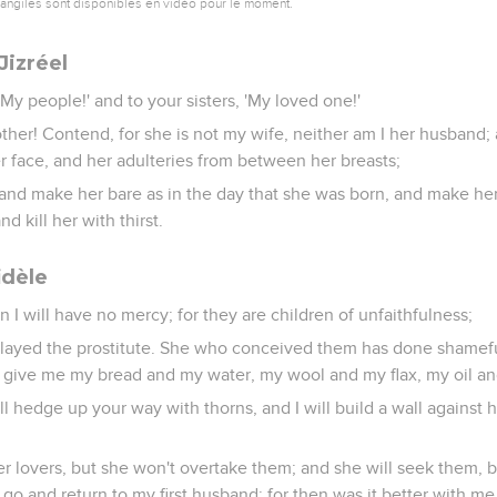
vangiles sont disponibles en vidéo pour le moment.
Jizréel
'My people!' and to your sisters, 'My loved one!'
her! Contend, for she is not my wife, neither am I her husband; 
er face, and her adulteries from between her breasts;
, and make her bare as in the day that she was born, and make her
nd kill her with thirst.
idèle
n I will have no mercy; for they are children of unfaithfulness;
layed the prostitute. She who conceived them has done shamefully
 give me my bread and my water, my wool and my flax, my oil an
l hedge up your way with thorns, and I will build a wall against he
her lovers, but she won't overtake them; and she will seek them, 
ll go and return to my first husband; for then was it better with m