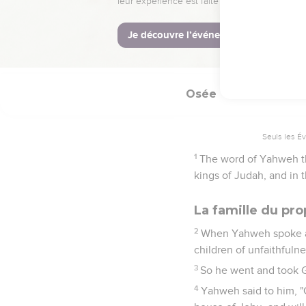
La Bible Du S
Osée
1
Seuls les É
1
The word of Yahweh th
kings of Judah, and in 
La famille du pr
2
When Yahweh spoke at 
children of unfaithfuln
3
So he went and took G
4
Yahweh said to him, "C