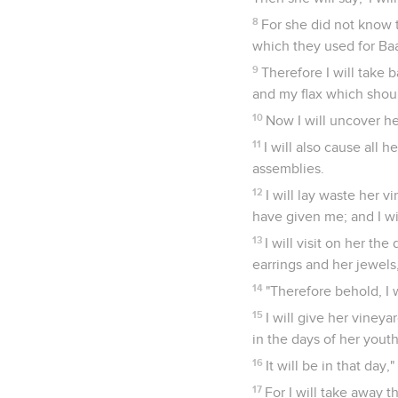
8
For she did not know t
which they used for Baa
9
Therefore I will take 
and my flax which shou
10
Now I will uncover he
11
I will also cause all 
assemblies.
12
I will lay waste her 
have given me; and I wil
13
I will visit on her t
earrings and her jewels
14
"Therefore behold, I w
15
I will give her vineya
in the days of her yout
16
It will be in that day
17
For I will take away 