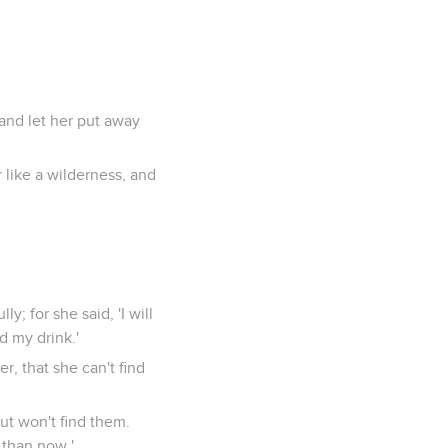
and let her put away
 like a wilderness, and
; for she said, 'I will
d my drink.'
r, that she can't find
but won't find them.
e than now.'