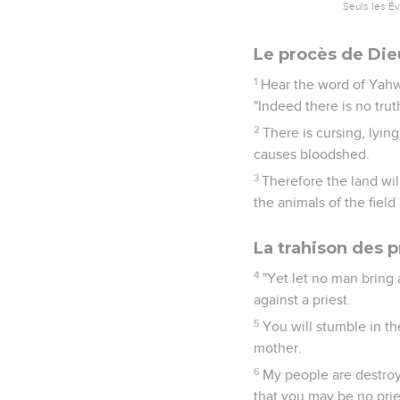
Seuls les É
Le procès de Die
1
Hear the word of Yahwe
"Indeed there is no tru
2
There is cursing, lyi
causes bloodshed.
3
Therefore the land wil
the animals of the field 
La trahison des p
4
"Yet let no man bring
against a priest.
5
You will stumble in th
mother.
6
My people are destroy
that you may be no prie