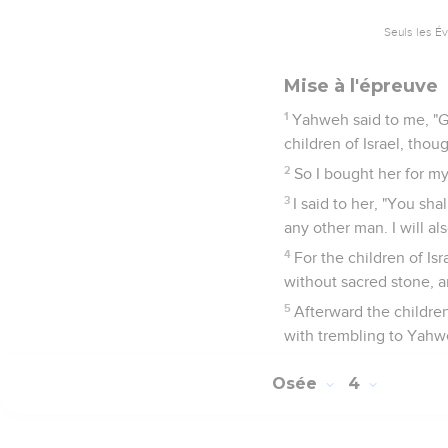
Seuls les É
Mise à l'épreuve
1
Yahweh said to me, "G
children of Israel, thou
2
So I bought her for mys
3
I said to her, "You sh
any other man. I will al
4
For the children of Is
without sacred stone, a
5
Afterward the children
with trembling to Yahwe
Osée
4