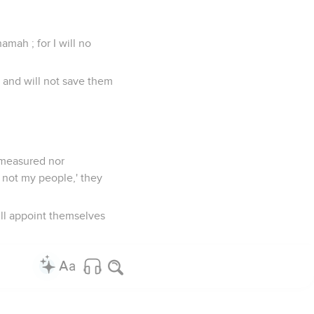
mah ; for I will no
 and will not save them
e measured nor
e not my people,' they
ill appoint themselves