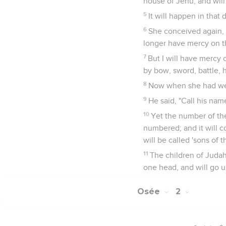
house of Jehu, and will
5
It will happen in that 
6
She conceived again, 
longer have mercy on th
7
But I will have mercy
by bow, sword, battle, 
8
Now when she had we
9
He said, "Call his nam
10
Yet the number of the
numbered; and it will c
will be called 'sons of t
11
The children of Judah
one head, and will go up
Osée
2