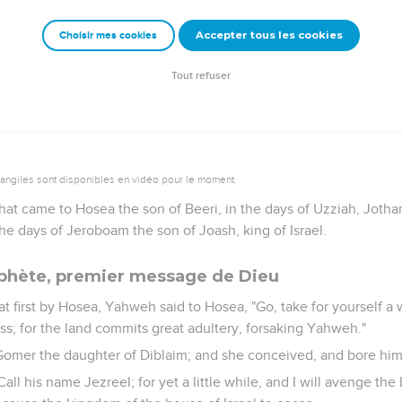
emeur Copyright © 1992, 1999 by Biblica, Inc.® Used by permission. All rights reser
Accepter tous les cookies
Choisir mes cookies
Tout refuser
vangiles sont disponibles en vidéo pour le moment.
at came to Hosea the son of Beeri, in the days of Uzziah, Joth
the days of Jeroboam the son of Joash, king of Israel.
ophète, premier message de Dieu
first by Hosea, Yahweh said to Hosea, "Go, take for yourself a w
ess; for the land commits great adultery, forsaking Yahweh."
omer the daughter of Diblaim; and she conceived, and bore him
all his name Jezreel; for yet a little while, and I will avenge the