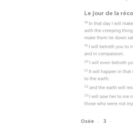
Le jour de la réco
18
In that day I will mak
with the creeping things
make them lie down saf
19
I will betroth you to 
and in compassion.
20
I will even betroth y
21
It will happen in that
to the earth;
22
and the earth will re
23
I will sow her to me 
those who were not my p
Osée
3