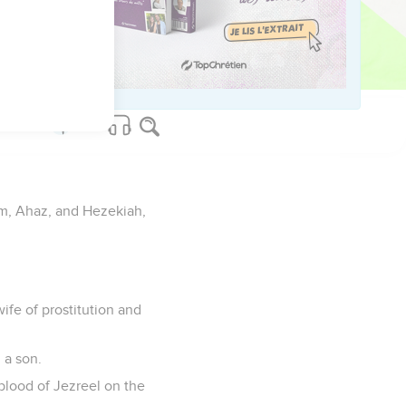
ved worldwide.
am, Ahaz, and Hezekiah,
ife of prostitution and
 a son.
 blood of Jezreel on the