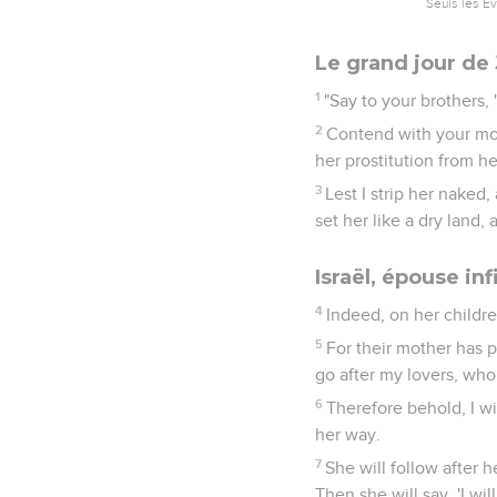
Seuls les É
Le grand jour de 
1
"Say to your brothers, 
2
Contend with your mot
her prostitution from h
3
Lest I strip her naked
set her like a dry land, a
Israël, épouse inf
4
Indeed, on her childre
5
For their mother has p
go after my lovers, who
6
Therefore behold, I wil
her way.
7
She will follow after 
Then she will say, 'I wi