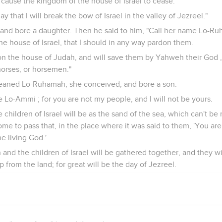
 cause the kingdom of the house of Israel to cease.
day that I will break the bow of Israel in the valley of Jezreel."
and bore a daughter. Then he said to him, "Call her name Lo-Ruha
e house of Israel, that I should in any way pardon them.
 on the house of Judah, and will save them by Yahweh their God ,
horses, or horsemen."
aned Lo-Ruhamah, she conceived, and bore a son.
e Lo-Ammi ; for you are not my people, and I will not be yours.
 children of Israel will be as the sand of the sea, which can't b
ome to pass that, in the place where it was said to them, 'You ar
he living God.'
 and the children of Israel will be gathered together, and they w
 from the land; for great will be the day of Jezreel.