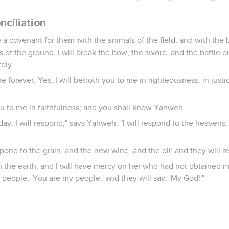
nciliation
e a covenant for them with the animals of the field, and with the 
 of the ground. I will break the bow, the sword, and the battle ou
ely.
me forever. Yes, I will betroth you to me in righteousness, in justi
ou to me in faithfulness; and you shall know Yahweh.
 day, I will respond," says Yahweh, "I will respond to the heavens
spond to the grain, and the new wine, and the oil; and they will r
in the earth; and I will have mercy on her who had not obtained mer
eople, 'You are my people;' and they will say, 'My God!'"