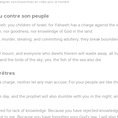
vangiles sont disponibles en vidéo pour le moment.
u contre son peuple
h, you children of Israel; for Yahweh has a charge against the i
th, nor goodness, nor knowledge of God in the land.
ng, murder, stealing, and committing adultery; they break bounda
l mourn, and everyone who dwells therein will waste away. all liv
and the birds of the sky; yes, the fish of the sea also die.
rêtres
 a charge, neither let any man accuse; For your people are like 
e day, and the prophet will also stumble with you in the night; an
ed for lack of knowledge. Because you have rejected knowledge, 
st to me. Because you have forgotten your God's law, I will also 