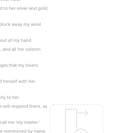
d to her silver and gold,
l pluck away my wool
 out of my hand.
s, and all her solemn
ages that my lovers
.
d herself with her
rly to her.
e will respond there, as
 call me 'my master.'
r be mentioned by name.