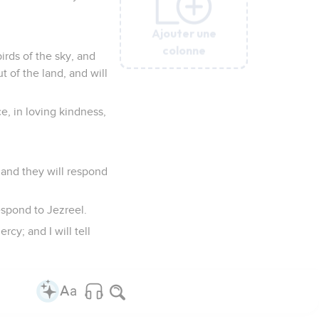
Ajouter une
Ajouter une
Ajouter une
Ajouter une
Ajouter une
Ajouter une
Ajouter une
colonne
colonne
colonne
colonne
colonne
colonne
colonne
birds of the sky, and
t of the land, and will
ce, in loving kindness,
, and they will respond
espond to Jezreel.
cy; and I will tell