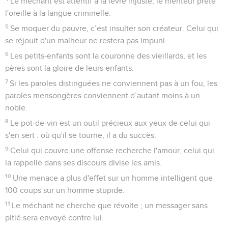
Le méchant est attentif à la lèvre injuste, le menteur prête
l'oreille à la langue criminelle.
5
Se moquer du pauvre, c’est insulter son créateur. Celui qui
se réjouit d'un malheur ne restera pas impuni.
6
Les petits-enfants sont la couronne des vieillards, et les
pères sont la gloire de leurs enfants.
7
Si les paroles distinguées ne conviennent pas à un fou, les
paroles mensongères conviennent d’autant moins à un
noble.
8
Le pot-de-vin est un outil précieux aux yeux de celui qui
s'en sert : où qu'il se tourne, il a du succès.
9
Celui qui couvre une offense recherche l'amour, celui qui
la rappelle dans ses discours divise les amis.
10
Une menace a plus d'effet sur un homme intelligent que
100 coups sur un homme stupide.
11
Le méchant ne cherche que révolte ; un messager sans
pitié sera envoyé contre lui.