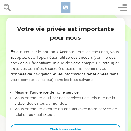
23
Le cœur du sage rend sa bouche prudente et augmente la
force de persuasion sur ses lèvres.
Segond 21
24
Les paroles agréables sont un rayon de miel : elles sont
Votre vie privée est importante
douces pour l'âme et porteuses de guérison pour le corps.
Proverbes
16
pour nous
25
La voie qui paraît droite à un homme peut finalement
conduire à la mort.
En cliquant sur le bouton « Accepter tous les cookies », vous
26
Celui qui travaille travaille pour lui, car sa bouche l'y
acceptez que TopChrétien utilise des traceurs (comme des
incite.
cookies ou l'identifiant unique de votre compte utilisateur) et
27
traite vos données à caractère personnel (comme vos
Le vaurien prépare le malheur, et il y a sur ses lèvres
données de navigation et les informations renseignées dans
comme un feu dévorant.
votre compte utilisateur) dans les buts suivants :
28
L’homme pervers provoque des conflits et le critiqueur
divise les amis.
Mesurer l'audience de notre service
Vous permettre d'utiliser des services tiers tels que de la
29
L'homme violent entraîne son prochain et le fait marcher
vidéo, des cartes du monde…
sur une voie qui n'est pas bonne.
Vous permettre d'entrer en contact avec notre service de
relation aux utilisateurs.
30
Celui qui ferme les yeux pour méditer des pensées
perverses, qui se mord les lèvres, a déjà accompli le mal.
Choisir mes cookies
31