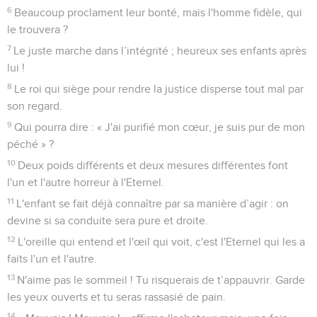
6
Beaucoup proclament leur bonté, mais l'homme fidèle, qui
le trouvera ?
7
Le juste marche dans l’intégrité ; heureux ses enfants après
lui !
8
Le roi qui siège pour rendre la justice disperse tout mal par
son regard.
9
Qui pourra dire : « J'ai purifié mon cœur, je suis pur de mon
péché » ?
10
Deux poids différents et deux mesures différentes font
l'un et l'autre horreur à l'Eternel.
11
L'enfant se fait déjà connaître par sa manière d’agir : on
devine si sa conduite sera pure et droite.
12
L'oreille qui entend et l'œil qui voit, c'est l'Eternel qui les a
faits l'un et l'autre.
13
N'aime pas le sommeil ! Tu risquerais de t’appauvrir. Garde
les yeux ouverts et tu seras rassasié de pain.
14