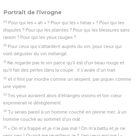
Portrait de l'ivrogne
29
Pour qui les « ah » ? Pour qui les « hélas » ? Pour qui les
disputes ? Pour qui les plaintes ? Pour qui les blessures sans
raison ? Pour qui les yeux rouges ?
30
Pour ceux qui s'attardent auprès du vin, pour ceux qui
vont déguster du vin mélangé.
31
Ne regarde pas le vin parce qu'il est d'un beau rouge et
qu'il fait des perles dans la coupe : il s’avale d’un trait
32
et il finit par mordre comme un serpent, par piquer comme
une vipère.
33
Tes yeux auraient alors d'étranges visions et ton cœur
exprimerait le dérèglement.
34
Tu serais pareil à un homme couché en pleine mer, à un
homme couché au sommet d'un mât :
35
« On m'a frappé et je n'ai pas mal ! On m'a battu et je ne
sens rien ! Quand me réveillerai-je ? J'en veux encore ! »