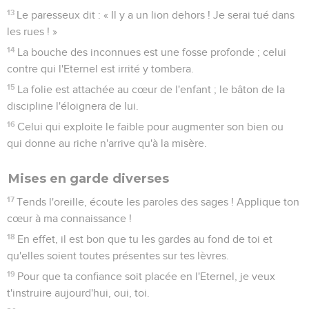
13
Le paresseux dit : « Il y a un lion dehors ! Je serai tué dans
les rues ! »
14
La bouche des inconnues est une fosse profonde ; celui
contre qui l'Eternel est irrité y tombera.
15
La folie est attachée au cœur de l'enfant ; le bâton de la
discipline l'éloignera de lui.
16
Celui qui exploite le faible pour augmenter son bien ou
qui donne au riche n'arrive qu'à la misère.
Mises en garde diverses
17
Tends l'oreille, écoute les paroles des sages ! Applique ton
cœur à ma connaissance !
18
En effet, il est bon que tu les gardes au fond de toi et
qu'elles soient toutes présentes sur tes lèvres.
19
Pour que ta confiance soit placée en l'Eternel, je veux
t'instruire aujourd'hui, oui, toi.