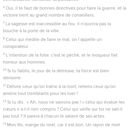
6
Oui, il te faut de bonnes directives pour faire la guerre, et la
victoire tient au grand nombre de conseillers.
7
La sagesse est inaccessible au fou, il n'ouvrira pas la
bouche à la porte de la ville.
8
Celui qui médite de faire le mal, on l’appelle un
conspirateur.
9
L’intention de la folie, c'est le péché, et le moqueur fait
horreur aux hommes.
10
Si tu faiblis, le jour de la détresse, ta force est bien
dérisoire.
11
Délivre ceux qu'on traîne à la mort, retiens ceux qu'on
amène tout tremblants pour les tuer !
12
Si tu dis : « Ah, nous ne savions pas ! » celui qui évalue les
cœurs n’a-t-il rien compris ? Celui qui veille sur toi ne sait-il
pas tout ? Il paiera à chacun le salaire de ses actes.
13
Mon fils, mange du miel, car il est bon. Un rayon de miel