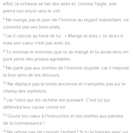
effet, la richesse se fait des ailes et, comme l'aigle, elle
prend son envol vers le ciel.
6
Ne mange pas le pain de l’homme au regard malveillant, ne
convoite pas ses bons plats,
7
car il calcule au fond de lui : « Mange et bois », te dira-t-il,
mais son cœur n'est pas avec toi.
8
Tu vomiras le morceau que tu as mangé et tu auras tenu en
pure perte des propos agréables.
9
Ne parle pas aux oreilles de l’homme stupide, car il méprise
le bon sens de tes discours.
10
Ne déplace pas la limite ancienne et n'empiète pas sur le
champ des orphelins,
11
car *celui qui les rachète est puissant. C'est lui qui
défendra leur cause contre toi.
12
Ouvre ton cœur à l'instruction et tes oreilles aux paroles
de la connaissance !
13
Ne refuse pas de corriger l'enfant ! Si tu le frappes avec un