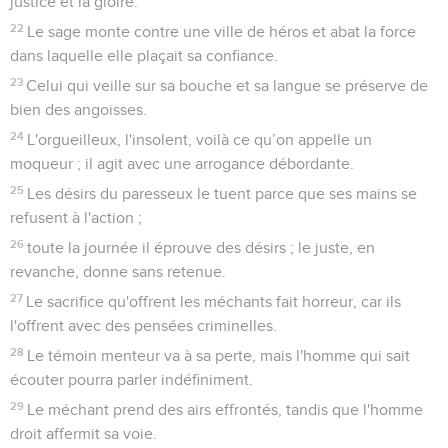
justice et la gloire.
22
Le sage monte contre une ville de héros et abat la force
dans laquelle elle plaçait sa confiance.
23
Celui qui veille sur sa bouche et sa langue se préserve de
bien des angoisses.
24
L'orgueilleux, l'insolent, voilà ce qu’on appelle un
moqueur ; il agit avec une arrogance débordante.
25
Les désirs du paresseux le tuent parce que ses mains se
refusent à l'action ;
26
toute la journée il éprouve des désirs ; le juste, en
revanche, donne sans retenue.
27
Le sacrifice qu'offrent les méchants fait horreur, car ils
l'offrent avec des pensées criminelles.
28
Le témoin menteur va à sa perte, mais l'homme qui sait
écouter pourra parler indéfiniment.
29
Le méchant prend des airs effrontés, tandis que l'homme
droit affermit sa voie.