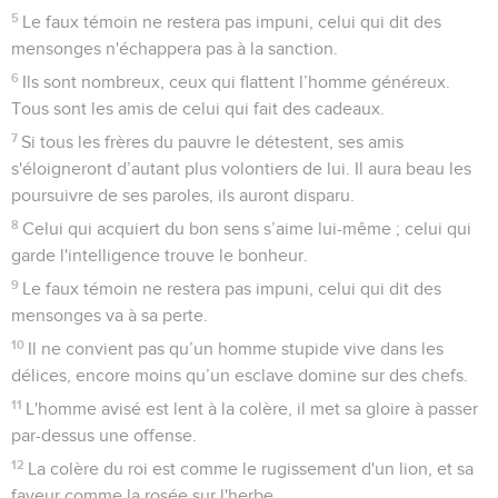
5
Le faux témoin ne restera pas impuni, celui qui dit des
mensonges n'échappera pas à la sanction.
6
Ils sont nombreux, ceux qui flattent l’homme généreux.
Tous sont les amis de celui qui fait des cadeaux.
7
Si tous les frères du pauvre le détestent, ses amis
s'éloigneront d’autant plus volontiers de lui. Il aura beau les
poursuivre de ses paroles, ils auront disparu.
8
Celui qui acquiert du bon sens s’aime lui-même ; celui qui
garde l'intelligence trouve le bonheur.
9
Le faux témoin ne restera pas impuni, celui qui dit des
mensonges va à sa perte.
10
Il ne convient pas qu’un homme stupide vive dans les
délices, encore moins qu’un esclave domine sur des chefs.
11
L'homme avisé est lent à la colère, il met sa gloire à passer
par-dessus une offense.
12
La colère du roi est comme le rugissement d'un lion, et sa
faveur comme la rosée sur l'herbe.