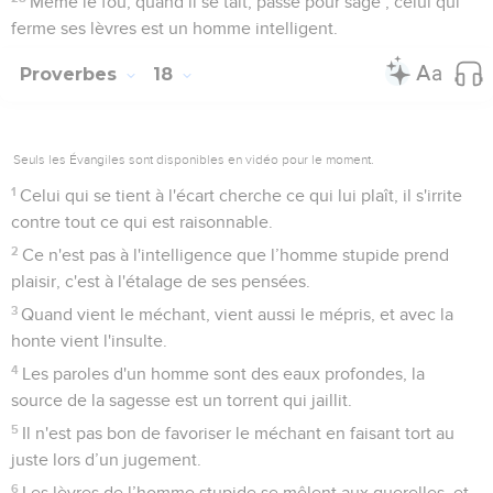
Même le fou, quand il se tait, passe pour sage ; celui qui
ferme ses lèvres est un homme intelligent.
Proverbes
18
Seuls les Évangiles sont disponibles en vidéo pour le moment.
1
Celui qui se tient à l'écart cherche ce qui lui plaît, il s'irrite
contre tout ce qui est raisonnable.
2
Ce n'est pas à l'intelligence que l’homme stupide prend
plaisir, c'est à l'étalage de ses pensées.
3
Quand vient le méchant, vient aussi le mépris, et avec la
honte vient l'insulte.
4
Les paroles d'un homme sont des eaux profondes, la
source de la sagesse est un torrent qui jaillit.
5
Il n'est pas bon de favoriser le méchant en faisant tort au
juste lors d’un jugement.
6
Les lèvres de l’homme stupide se mêlent aux querelles, et