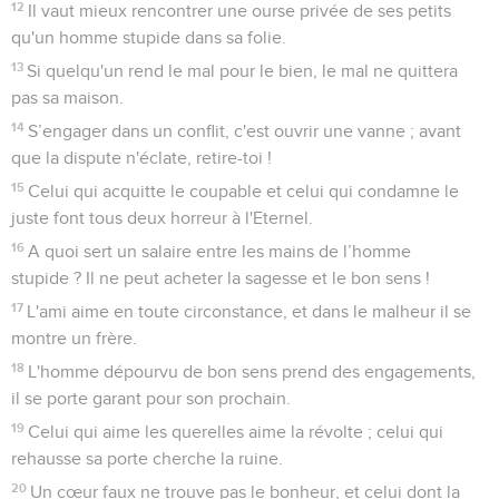
12
Il vaut mieux rencontrer une ourse privée de ses petits
qu'un homme stupide dans sa folie.
13
Si quelqu'un rend le mal pour le bien, le mal ne quittera
pas sa maison.
14
S’engager dans un conflit, c'est ouvrir une vanne ; avant
que la dispute n'éclate, retire-toi !
15
Celui qui acquitte le coupable et celui qui condamne le
juste font tous deux horreur à l'Eternel.
16
A quoi sert un salaire entre les mains de l’homme
stupide ? Il ne peut acheter la sagesse et le bon sens !
17
L'ami aime en toute circonstance, et dans le malheur il se
montre un frère.
18
L'homme dépourvu de bon sens prend des engagements,
il se porte garant pour son prochain.
19
Celui qui aime les querelles aime la révolte ; celui qui
rehausse sa porte cherche la ruine.
20
Un cœur faux ne trouve pas le bonheur, et celui dont la