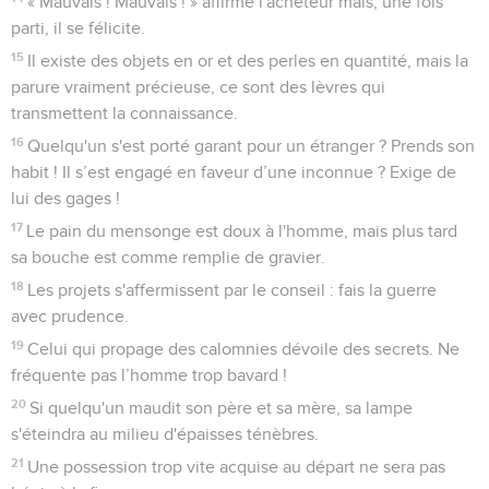
« Mauvais ! Mauvais ! » affirme l'acheteur mais, une fois
parti, il se félicite.
15
Il existe des objets en or et des perles en quantité, mais la
parure vraiment précieuse, ce sont des lèvres qui
transmettent la connaissance.
16
Quelqu'un s'est porté garant pour un étranger ? Prends son
habit ! Il s’est engagé en faveur d’une inconnue ? Exige de
lui des gages !
17
Le pain du mensonge est doux à l'homme, mais plus tard
sa bouche est comme remplie de gravier.
18
Les projets s'affermissent par le conseil : fais la guerre
avec prudence.
19
Celui qui propage des calomnies dévoile des secrets. Ne
fréquente pas l’homme trop bavard !
20
Si quelqu'un maudit son père et sa mère, sa lampe
s'éteindra au milieu d'épaisses ténèbres.
21
Une possession trop vite acquise au départ ne sera pas