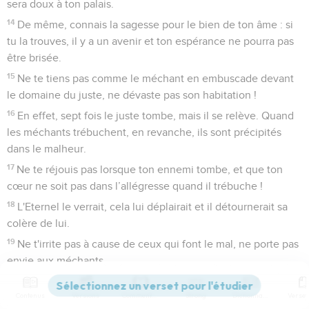
sera doux à ton palais.
14
De même, connais la sagesse pour le bien de ton âme : si
tu la trouves, il y a un avenir et ton espérance ne pourra pas
être brisée.
15
Ne te tiens pas comme le méchant en embuscade devant
le domaine du juste, ne dévaste pas son habitation !
16
En effet, sept fois le juste tombe, mais il se relève. Quand
les méchants trébuchent, en revanche, ils sont précipités
dans le malheur.
17
Ne te réjouis pas lorsque ton ennemi tombe, et que ton
cœur ne soit pas dans l’allégresse quand il trébuche !
18
L'Eternel le verrait, cela lui déplairait et il détournerait sa
colère de lui.
19
Ne t'irrite pas à cause de ceux qui font le mal, ne porte pas
envie aux méchants,
20
car il n'y a pas d'avenir pour celui qui fait le mal, la lampe
Contenus
Versions
Commentaires
Strong
Dictionnaire
des méchants s'éteindra.