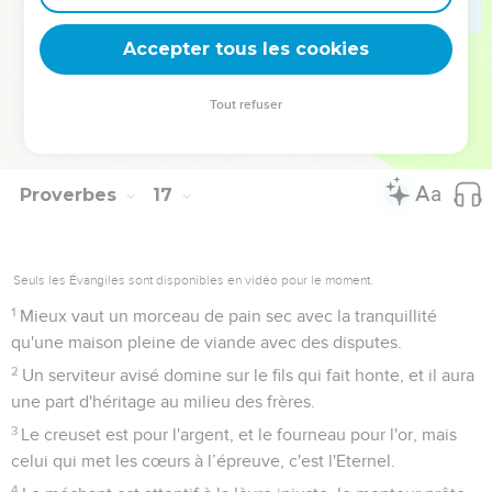
Les cheveux blancs sont une couronne d'honneur : c'est
sur le chemin de la justice qu'on la trouve.
Accepter tous les cookies
32
La lenteur à la colère vaut mieux que l’héroïsme ; mieux
vaut être maître de soi que s’emparer de villes.
Tout refuser
33
On jette les sorts dans le pan de l’habit, mais c'est de
l'Eternel que vient toute décision.
Proverbes
17
Seuls les Évangiles sont disponibles en vidéo pour le moment.
1
Mieux vaut un morceau de pain sec avec la tranquillité
qu'une maison pleine de viande avec des disputes.
2
Un serviteur avisé domine sur le fils qui fait honte, et il aura
une part d'héritage au milieu des frères.
3
Le creuset est pour l'argent, et le fourneau pour l'or, mais
celui qui met les cœurs à l’épreuve, c'est l'Eternel.
4