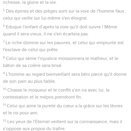
richesse, la gloire et la vie.
5
Des épines et des pièges sont sur la voie de l'homme faux ;
celui qui veille sur lui-même s'en éloigne.
6
Eduque l'enfant d’après la voie qu'il doit suivre ! Même
quand il sera vieux, il ne s'en écartera pas.
7
Le riche domine sur les pauvres, et celui qui emprunte est
l'esclave de celui qui prête.
8
Celui qui sème l'injustice moissonnera le malheur, et le
bâton de sa colère sera brisé.
9
L'homme au regard bienveillant sera béni parce qu'il donne
de son pain au plus faible.
10
Chasse le moqueur et le conflit s’en ira avec lui, la
contestation et le mépris prendront fin.
11
Celui qui aime la pureté du cœur a la grâce sur les lèvres
et le roi pour ami.
12
Les yeux de l'Eternel veillent sur la connaissance, mais il
s’oppose aux propos du traître.