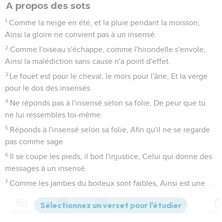
A propos des sots
1
Comme la neige en été, et la pluie pendant la moisson,
Ainsi la gloire ne convient pas à un insensé.
2
Comme l'oiseau s'échappe, comme l'hirondelle s'envole,
Ainsi la malédiction sans cause n'a point d'effet.
3
Le fouet est pour le cheval, le mors pour l'âne, Et la verge
pour le dos des insensés.
4
Ne réponds pas à l'insensé selon sa folie, De peur que tu
ne lui ressembles toi-même.
5
Réponds à l'insensé selon sa folie, Afin qu'il ne se regarde
pas comme sage.
6
Il se coupe les pieds, il boit l'injustice, Celui qui donne des
messages à un insensé.
7
Comme les jambes du boiteux sont faibles, Ainsi est une
sentence dans la bouche des insensés.
8
C'est attacher une pierre à la fronde, Que d'accorder des
Contenus
Versions
Commentaires
Strong
Dictionnaire
honneurs à un insensé.