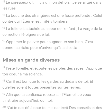
13
Le paresseux dit : Il y a un lion dehors ! Je serai tué dans
les rues !
14
La bouche des étrangères est une fosse profonde ; Celui
contre qui l'Éternel est irrité y tombera.
15
La folie est attachée au coeur de l'enfant ; La verge de la
correction l'éloignera de lui.
16
Opprimer le pauvre pour augmenter son bien, C'est
donner au riche pour n'arriver qu'à la disette.
Mises en garde diverses
17
Prête l'oreille, et écoute les paroles des sages ; Applique
ton coeur à ma science.
18
Car il est bon que tu les gardes au dedans de toi, Et
qu'elles soient toutes présentes sur tes lèvres.
19
Afin que ta confiance repose sur l'Éternel, Je veux
t'instruire aujourd'hui, oui, toi.
20
N'ai-je pas déjà pour toi mis par écrit Des conseils et des