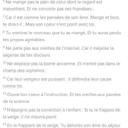
6
Ne mange pas le pain de celui dont le regard est
malveillant, Et ne convoite pas ses friandises ;
7
Car il est comme les pensées de son âme. Mange et bois,
te dira-t-il ; Mais son coeur n'est point avec toi.
8
Tu vomiras le morceau que tu as mangé, Et tu auras perdu
tes propos agréables.
9
Ne parle pas aux oreilles de l'insensé, Car il méprise la
sagesse de tes discours.
10
Ne déplace pas la borne ancienne, Et n'entre pas dans le
champ des orphelins ;
11
Car leur vengeur est puissant : Il défendra leur cause
contre toi.
12
Ouvre ton coeur à l'instruction, Et tes oreilles aux paroles
de la science.
13
N'épargne pas la correction à l'enfant ; Si tu le frappes de
la verge, il ne mourra point.
14
En le frappant de la verge, Tu délivres son âme du séjour