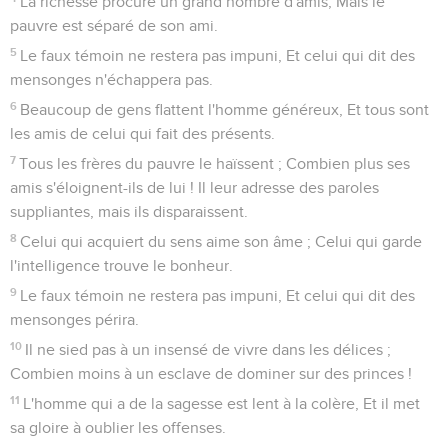
La richesse procure un grand nombre d'amis, Mais le
pauvre est séparé de son ami.
5
Le faux témoin ne restera pas impuni, Et celui qui dit des
mensonges n'échappera pas.
6
Beaucoup de gens flattent l'homme généreux, Et tous sont
les amis de celui qui fait des présents.
7
Tous les frères du pauvre le haïssent ; Combien plus ses
amis s'éloignent-ils de lui ! Il leur adresse des paroles
suppliantes, mais ils disparaissent.
8
Celui qui acquiert du sens aime son âme ; Celui qui garde
l'intelligence trouve le bonheur.
9
Le faux témoin ne restera pas impuni, Et celui qui dit des
mensonges périra.
10
Il ne sied pas à un insensé de vivre dans les délices ;
Combien moins à un esclave de dominer sur des princes !
11
L'homme qui a de la sagesse est lent à la colère, Et il met
sa gloire à oublier les offenses.