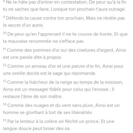
8
Ne te hâte pas d'entrer en contestation, De peur qu'à la fin
tu ne saches que faire, Lorsque ton prochain t'aura outragé.
9
Défends ta cause contre ton prochain, Mais ne révèle pas
le secret d'un autre,
10
De peur qu'en l'apprenant il ne te couvre de honte, Et que
ta mauvaise renommée ne s'efface pas.
11
Comme des pommes d'or sur des ciselures d'argent, Ainsi
est une parole dite à propos.
12
Comme un anneau d'or et une parure d'or fin, Ainsi pour
une oreille docile est le sage qui réprimande.
13
Comme la fraîcheur de la neige au temps de la moisson,
Ainsi est un messager fidèle pour celui qui l'envoie ; Il
restaure l'âme de son maître.
14
Comme des nuages et du vent sans pluie, Ainsi est un
homme se glorifiant à tort de ses libéralités.
15
Par la lenteur à la colère on fléchit un prince, Et une
langue douce peut briser des os.