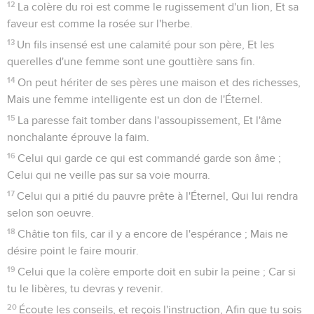
12
La colère du roi est comme le rugissement d'un lion, Et sa
faveur est comme la rosée sur l'herbe.
13
Un fils insensé est une calamité pour son père, Et les
querelles d'une femme sont une gouttière sans fin.
14
On peut hériter de ses pères une maison et des richesses,
Mais une femme intelligente est un don de l'Éternel.
15
La paresse fait tomber dans l'assoupissement, Et l'âme
nonchalante éprouve la faim.
16
Celui qui garde ce qui est commandé garde son âme ;
Celui qui ne veille pas sur sa voie mourra.
17
Celui qui a pitié du pauvre prête à l'Éternel, Qui lui rendra
selon son oeuvre.
18
Châtie ton fils, car il y a encore de l'espérance ; Mais ne
désire point le faire mourir.
19
Celui que la colère emporte doit en subir la peine ; Car si
tu le libères, tu devras y revenir.
20
Écoute les conseils, et reçois l'instruction, Afin que tu sois