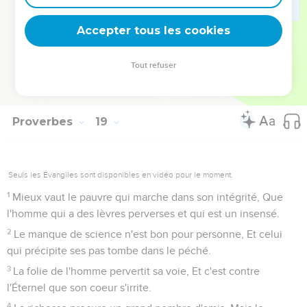
Celui qui trouve une femme trouve le bonheur ; C'est une
grâce qu'il obtient de l'Éternel.
Accepter tous les cookies
23
Le pauvre parle en suppliant, Et le riche répond avec
dureté.
Tout refuser
24
Celui qui a beaucoup d'amis les a pour son malheur, Mais
il est tel ami plus attaché qu'un frère.
Proverbes
19
Seuls les Évangiles sont disponibles en vidéo pour le moment.
1
Mieux vaut le pauvre qui marche dans son intégrité, Que
l'homme qui a des lèvres perverses et qui est un insensé.
2
Le manque de science n'est bon pour personne, Et celui
qui précipite ses pas tombe dans le péché.
3
La folie de l'homme pervertit sa voie, Et c'est contre
l'Éternel que son coeur s'irrite.
4