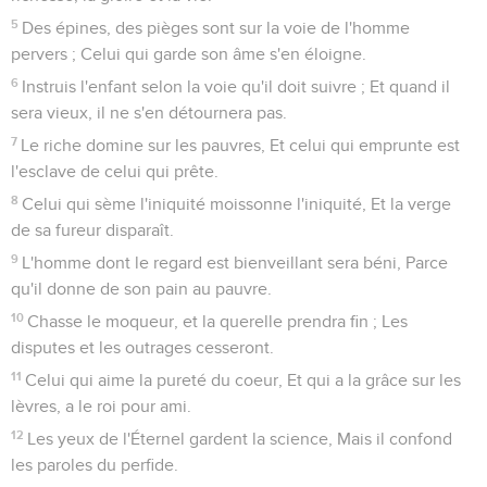
5
Des épines, des pièges sont sur la voie de l'homme
pervers ; Celui qui garde son âme s'en éloigne.
6
Instruis l'enfant selon la voie qu'il doit suivre ; Et quand il
sera vieux, il ne s'en détournera pas.
7
Le riche domine sur les pauvres, Et celui qui emprunte est
l'esclave de celui qui prête.
8
Celui qui sème l'iniquité moissonne l'iniquité, Et la verge
de sa fureur disparaît.
9
L'homme dont le regard est bienveillant sera béni, Parce
qu'il donne de son pain au pauvre.
10
Chasse le moqueur, et la querelle prendra fin ; Les
disputes et les outrages cesseront.
11
Celui qui aime la pureté du coeur, Et qui a la grâce sur les
lèvres, a le roi pour ami.
12
Les yeux de l'Éternel gardent la science, Mais il confond
les paroles du perfide.