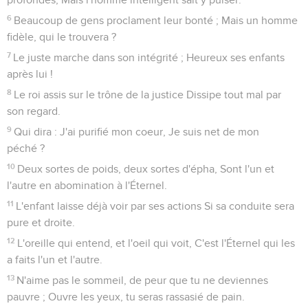
6
Beaucoup de gens proclament leur bonté ; Mais un homme
fidèle, qui le trouvera ?
7
Le juste marche dans son intégrité ; Heureux ses enfants
après lui !
8
Le roi assis sur le trône de la justice Dissipe tout mal par
son regard.
9
Qui dira : J'ai purifié mon coeur, Je suis net de mon
péché ?
10
Deux sortes de poids, deux sortes d'épha, Sont l'un et
l'autre en abomination à l'Éternel.
11
L'enfant laisse déjà voir par ses actions Si sa conduite sera
pure et droite.
12
L'oreille qui entend, et l'oeil qui voit, C'est l'Éternel qui les
a faits l'un et l'autre.
13
N'aime pas le sommeil, de peur que tu ne deviennes
pauvre ; Ouvre les yeux, tu seras rassasié de pain.