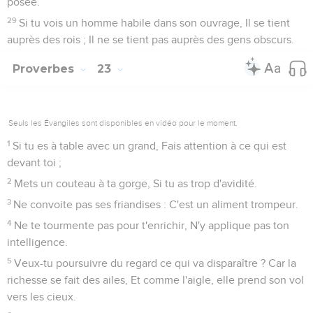
posée.
29
Si tu vois un homme habile dans son ouvrage, Il se tient
auprès des rois ; Il ne se tient pas auprès des gens obscurs.
Proverbes
23
Seuls les Évangiles sont disponibles en vidéo pour le moment.
1
Si tu es à table avec un grand, Fais attention à ce qui est
devant toi ;
2
Mets un couteau à ta gorge, Si tu as trop d'avidité.
3
Ne convoite pas ses friandises : C'est un aliment trompeur.
4
Ne te tourmente pas pour t'enrichir, N'y applique pas ton
intelligence.
5
Veux-tu poursuivre du regard ce qui va disparaître ? Car la
richesse se fait des ailes, Et comme l'aigle, elle prend son vol
vers les cieux.