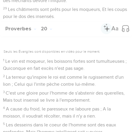
des méchants dévore l'iniquité.
29
Les châtiments sont prêts pour les moqueurs, Et les coups
pour le dos des insensés.
Proverbes
20
Seuls les Évangiles sont disponibles en vidéo pour le moment.
1
Le vin est moqueur, les boissons fortes sont tumultueuses ;
Quiconque en fait excès n'est pas sage.
2
La terreur qu'inspire le roi est comme le rugissement d'un
lion ; Celui qui l'irrite pèche contre lui-même.
3
C'est une gloire pour l'homme de s'abstenir des querelles,
Mais tout insensé se livre à l'emportement.
4
A cause du froid, le paresseux ne laboure pas ; A la
moisson, il voudrait récolter, mais il n'y a rien.
5
Les desseins dans le coeur de l'homme sont des eaux
profondes, Mais l'homme intelligent sait y puiser.