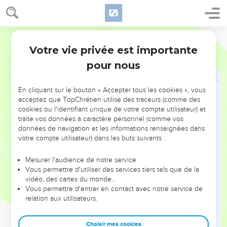
14
L'esprit de l'homme le soutient dans la maladie ; Mais
l'esprit abattu, qui le relèvera ?
Segond 1910
15
Un coeur intelligent acquiert la science, Et l'oreille des
Votre vie privée est importante
sages cherche la science.
Proverbes
18
pour nous
16
Les présents d'un homme lui élargissent la voie, Et lui
donnent accès auprès des grands.
En cliquant sur le bouton « Accepter tous les cookies », vous
17
Le premier qui parle dans sa cause paraît juste ; Vient sa
acceptez que TopChrétien utilise des traceurs (comme des
partie adverse, et on l'examine.
cookies ou l'identifiant unique de votre compte utilisateur) et
18
traite vos données à caractère personnel (comme vos
Le sort fait cesser les contestations, Et décide entre les
données de navigation et les informations renseignées dans
puissants.
votre compte utilisateur) dans les buts suivants :
19
Des frères sont plus intraitables qu'une ville forte, Et leurs
querelles sont comme les verrous d'un palais.
Mesurer l'audience de notre service
Vous permettre d'utiliser des services tiers tels que de la
20
C'est du fruit de sa bouche que l'homme rassasie son
vidéo, des cartes du monde…
corps, C'est du produit de ses lèvres qu'il se rassasie.
Vous permettre d'entrer en contact avec notre service de
relation aux utilisateurs.
21
La mort et la vie sont au pouvoir de la langue ; Quiconque
l'aime en mangera les fruits.
Choisir mes cookies
22