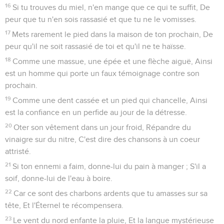
16
Si tu trouves du miel, n'en mange que ce qui te suffit, De
peur que tu n'en sois rassasié et que tu ne le vomisses.
17
Mets rarement le pied dans la maison de ton prochain, De
peur qu'il ne soit rassasié de toi et qu'il ne te haïsse.
18
Comme une massue, une épée et une flèche aiguë, Ainsi
est un homme qui porte un faux témoignage contre son
prochain.
19
Comme une dent cassée et un pied qui chancelle, Ainsi
est la confiance en un perfide au jour de la détresse.
20
Oter son vêtement dans un jour froid, Répandre du
vinaigre sur du nitre, C'est dire des chansons à un coeur
attristé.
21
Si ton ennemi a faim, donne-lui du pain à manger ; S'il a
soif, donne-lui de l'eau à boire.
22
Car ce sont des charbons ardents que tu amasses sur sa
tête, Et l'Éternel te récompensera.
23
Le vent du nord enfante la pluie, Et la langue mystérieuse