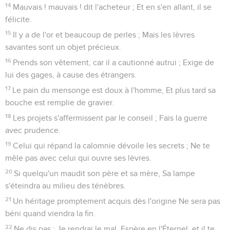
14
Mauvais ! mauvais ! dit l'acheteur ; Et en s'en allant, il se
félicite.
15
Il y a de l'or et beaucoup de perles ; Mais les lèvres
savantes sont un objet précieux.
16
Prends son vêtement, car il a cautionné autrui ; Exige de
lui des gages, à cause des étrangers.
17
Le pain du mensonge est doux à l'homme, Et plus tard sa
bouche est remplie de gravier.
18
Les projets s'affermissent par le conseil ; Fais la guerre
avec prudence.
19
Celui qui répand la calomnie dévoile les secrets ; Ne te
mêle pas avec celui qui ouvre ses lèvres.
20
Si quelqu'un maudit son père et sa mère, Sa lampe
s'éteindra au milieu des ténèbres.
21
Un héritage promptement acquis dès l'origine Ne sera pas
béni quand viendra la fin.
22
Ne dis pas : Je rendrai le mal. Espère en l'Éternel, et il te