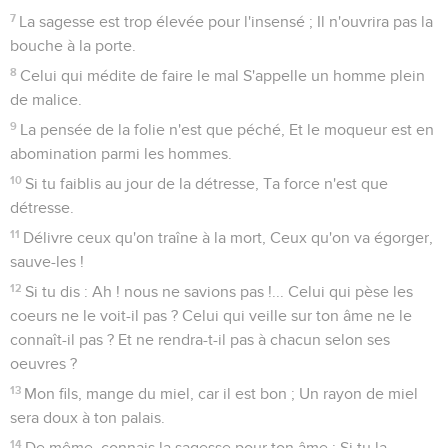
7
La sagesse est trop élevée pour l'insensé ; Il n'ouvrira pas la
bouche à la porte.
8
Celui qui médite de faire le mal S'appelle un homme plein
de malice.
9
La pensée de la folie n'est que péché, Et le moqueur est en
abomination parmi les hommes.
10
Si tu faiblis au jour de la détresse, Ta force n'est que
détresse.
11
Délivre ceux qu'on traîne à la mort, Ceux qu'on va égorger,
sauve-les !
12
Si tu dis : Ah ! nous ne savions pas !... Celui qui pèse les
coeurs ne le voit-il pas ? Celui qui veille sur ton âme ne le
connaît-il pas ? Et ne rendra-t-il pas à chacun selon ses
oeuvres ?
13
Mon fils, mange du miel, car il est bon ; Un rayon de miel
sera doux à ton palais.
14
De même, connais la sagesse pour ton âme ; Si tu la