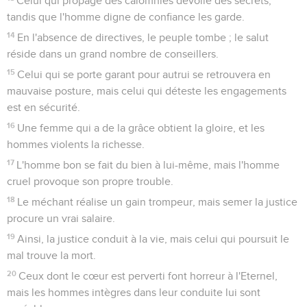
Celui qui propage des calomnies dévoile des secrets,
tandis que l'homme digne de confiance les garde.
14
En l'absence de directives, le peuple tombe ; le salut
réside dans un grand nombre de conseillers.
15
Celui qui se porte garant pour autrui se retrouvera en
mauvaise posture, mais celui qui déteste les engagements
est en sécurité.
16
Une femme qui a de la grâce obtient la gloire, et les
hommes violents la richesse.
17
L'homme bon se fait du bien à lui-même, mais l'homme
cruel provoque son propre trouble.
18
Le méchant réalise un gain trompeur, mais semer la justice
procure un vrai salaire.
19
Ainsi, la justice conduit à la vie, mais celui qui poursuit le
mal trouve la mort.
20
Ceux dont le cœur est perverti font horreur à l'Eternel,
mais les hommes intègres dans leur conduite lui sont