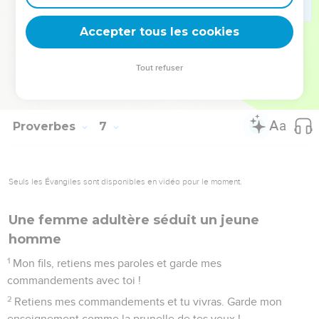
il ne trouvera que blessures et déshonneur, et sa honte ne
s'effacera pas.
Accepter tous les cookies
34
En effet, la jalousie rend un homme furieux, et il est sans
pitié, le jour de la vengeance ;
Tout refuser
35
il n'accepte aucune rançon et il ne cède pas, même si tu
multiplies les cadeaux.
Proverbes
7
Seuls les Évangiles sont disponibles en vidéo pour le moment.
Une femme adultère séduit un jeune
homme
1
Mon fils, retiens mes paroles et garde mes
commandements avec toi !
2
Retiens mes commandements et tu vivras. Garde mon
enseignement comme la prunelle de tes yeux !