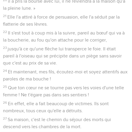
il a pris la bourse avec lui, il ne reviendra à la maison qu'à
la pleine lune. »
21
Elle l'a attiré à force de persuasion, elle l'a séduit par la
flatterie de ses lèvres.
22
Il s'est tout à coup mis à la suivre, pareil au bœuf qui va à
la boucherie, au fou qu'on attache pour le corriger,
23
jusqu'à ce qu'une flèche lui transperce le foie. Il était
pareil à l'oiseau qui se précipite dans un piège sans savoir
que c'est au prix de sa vie.
24
Et maintenant, mes fils, écoutez-moi et soyez attentifs aux
paroles de ma bouche !
25
Que ton cœur ne se tourne pas vers les voies d'une telle
femme ! Ne t'égare pas dans ses sentiers !
26
En effet, elle a fait beaucoup de victimes. Ils sont
nombreux, tous ceux qu'elle a détruits.
27
Sa maison, c'est le chemin du séjour des morts qui
descend vers les chambres de la mort.