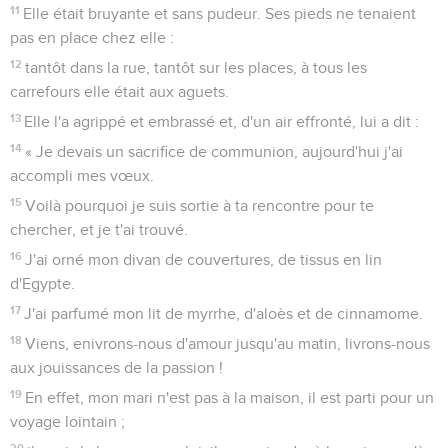
11
Elle était bruyante et sans pudeur. Ses pieds ne tenaient
pas en place chez elle :
12
tantôt dans la rue, tantôt sur les places, à tous les
carrefours elle était aux aguets.
13
Elle l'a agrippé et embrassé et, d'un air effronté, lui a dit :
14
« Je devais un sacrifice de communion, aujourd'hui j'ai
accompli mes vœux.
15
Voilà pourquoi je suis sortie à ta rencontre pour te
chercher, et je t'ai trouvé.
16
J'ai orné mon divan de couvertures, de tissus en lin
d'Egypte.
17
J'ai parfumé mon lit de myrrhe, d'aloès et de cinnamome.
18
Viens, enivrons-nous d'amour jusqu'au matin, livrons-nous
aux jouissances de la passion !
19
En effet, mon mari n'est pas à la maison, il est parti pour un
voyage lointain ;
20