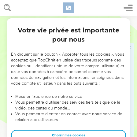
26
En effet, pour la femme prostituée on se réduit à un
morceau de pain et la femme mariée capture une vie
Segond 21
précieuse.
Votre vie privée est importante
27
Proverbes
6
Peut-on prendre du feu contre soi sans que les habits ne
pour nous
s'enflamment ?
28
Peut-on marcher sur des charbons ardents sans se brûler
En cliquant sur le bouton « Accepter tous les cookies », vous
les pieds ?
acceptez que TopChrétien utilise des traceurs (comme des
29
Il en va de même pour celui qui s’approche de la femme
cookies ou l'identifiant unique de votre compte utilisateur) et
traite vos données à caractère personnel (comme vos
de son prochain : celui qui la touche ne restera pas impuni.
données de navigation et les informations renseignées dans
30
On ne méprise pas le voleur qui vole pour s’alimenter,
votre compte utilisateur) dans les buts suivants :
parce qu'il a faim,
Mesurer l'audience de notre service
31
mais, si on le trouve, il fait une restitution au septuple, il
Vous permettre d'utiliser des services tiers tels que de la
donne tous les biens de sa maison.
vidéo, des cartes du monde…
32
Vous permettre d'entrer en contact avec notre service de
Celui qui commet un adultère avec une femme manque
relation aux utilisateurs.
de bon sens. Il veut se détruire lui-même, celui qui agit de
cette manière :
Choisir mes cookies
33