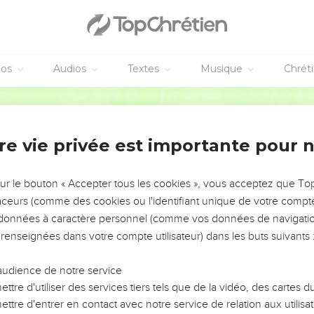
éos
Audios
Textes
Musique
Chrét
re vie privée est importante pour 
NEMENT DE L’ANNÉE !
ÉVITER LES VOTRES ?
sur le bouton « Accepter tous les cookies », vous acceptez que T
traceurs (comme des cookies ou l'identifiant unique de votre compte 
tes, leur impact, leur foi ou leur vision. Mais on voit
s données à caractère personnel (comme vos données de navigatio
fficiles qu'ils ont traversés, alors même que ce sont
 renseignées dans votre compte utilisateur) dans les buts suivants 
audience de notre service
s, et responsables reviennent sur les erreurs
 avancer avec plus de sagesse afin que leurs erreurs
ttre d'utiliser des services tiers tels que de la vidéo, des cartes
un ministère, une équipe, un groupe ou une famille,
ttre d'entrer en contact avec notre service de relation aux utilisat