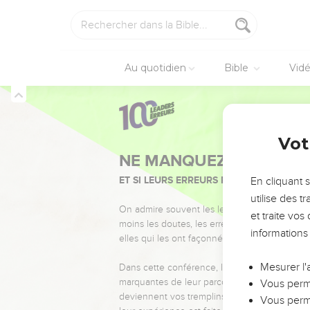
Au quotidien
Bible
Vid
Vot
NE MANQUEZ PAS L’ÉVÉ
ET SI LEURS ERREURS POUVAIENT VOUS 
En cliquant 
utilise des 
On admire souvent les leaders pour leurs réussi
et traite vo
moins les doutes, les erreurs et les saisons di
informations
elles qui les ont façonnés.
Mesurer l'
Dans cette conférence, leaders, entrepreneur
marquantes de leur parcours et les clés pour
Vous perme
deviennent vos tremplins. Que vous guidiez 
Vous perme