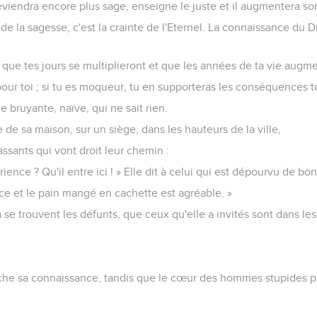
viendra encore plus sage, enseigne le juste et il augmentera son
la sagesse, c'est la crainte de l'Eternel. La connaissance du Di
i que tes jours se multiplieront et que les années de ta vie augm
 pour toi ; si tu es moqueur, tu en supporteras les conséquences t
 bruyante, naïve, qui ne sait rien.
ée de sa maison, sur un siège, dans les hauteurs de la ville,
assants qui vont droit leur chemin :
nce ? Qu'il entre ici ! » Elle dit à celui qui est dépourvu de bon
ce et le pain mangé en cachette est agréable. »
là se trouvent les défunts, que ceux qu'elle a invités sont dans le
e sa connaissance, tandis que le cœur des hommes stupides pr