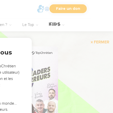
Faire un don
ien ?
Le Top
FERMER
nous
opChrétien
utilisateur)
n et les
:
 du monde…
eurs.