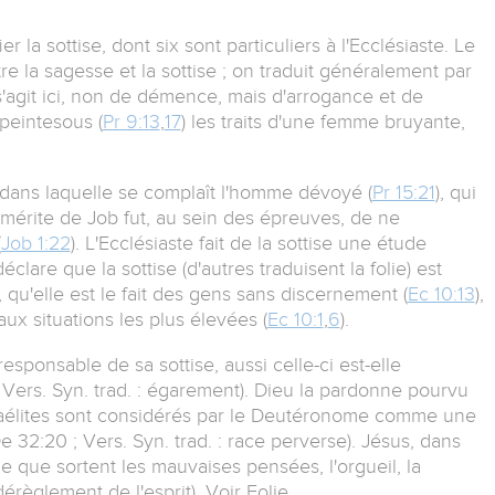
 la sottise, dont six sont particuliers à l'Ecclésiaste. Le
ntre la sagesse et la sottise ; on traduit généralement par
 s'agit ici, non de démence, mais d'arrogance et de
peintesous (
Pr 9:13
,
17
) les traits d'une femme bruyante,
, dans laquelle se complaît l'homme dévoyé (
Pr 15:21
), qui
e mérite de Job fut, au sein des épreuves, de ne
(
Job 1:22
). L'Ecclésiaste fait de la sottise une étude
l déclare que la sottise (d'autres traduisent la folie) est
), qu'elle est le fait des gens sans discernement (
Ec 10:13
),
ux situations les plus élevées (
Ec 10:1
,
6
).
 responsable de sa sottise, aussi celle-ci est-elle
 Vers. Syn. trad. : égarement). Dieu la pardonne pourvu
sraélites sont considérés par le Deutéronome comme une
De 32:20 ; Vers. Syn. trad. : race perverse). Jésus, dans
me que sortent les mauvaises pensées, l'orgueil, la
e dérèglement de l'esprit). Voir Folie.