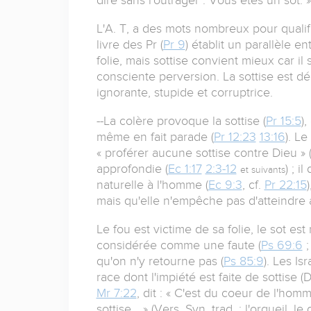
L'A. T, a des mots nombreux pour qualifier
livre des Pr (
Pr 9
) établit un parallèle e
folie, mais sottise convient mieux car il
consciente perversion. La sottise est dé
ignorante, stupide et corruptrice.
--La colère provoque la sottise (
Pr 15:5
)
même en fait parade (
Pr 12:23
13:16
). L
« proférer aucune sottise contre Dieu » 
approfondie (
Ec 1:17
2:3-12
) ; i
et suivants
naturelle à l'homme (
Ec 9:3
, cf.
Pr 22:15
mais qu'elle n'empêche pas d'atteindre a
Le fou est victime de sa folie, le sot est
considérée comme une faute (
Ps 69:6
;
qu'on n'y retourne pas (
Ps 85:9
). Les I
race dont l'impiété est faite de sottise (
Mr 7:22
, dit : « C'est du coeur de l'hom
sottise... » (Vers. Syn. trad. : l'orgueil, l