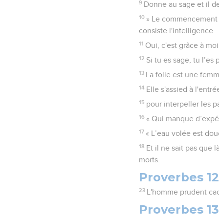
9
Donne au sage et il de
10
» Le commencement de 
consiste l'intelligence.
11
Oui, c'est grâce à mo
12
Si tu es sage, tu l’es
13
La folie est une femme
14
Elle s'assied à l'entr
15
pour interpeller les p
16
« Qui manque d’expérie
17
« L’eau volée est dou
18
Et il ne sait pas que 
morts.
Proverbes 12
23
L'homme prudent cach
Proverbes 13