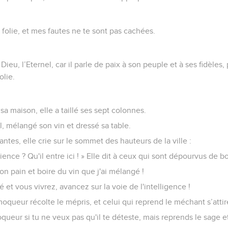
folie, et mes fautes ne te sont pas cachées.
Dieu, l’Eternel, car il parle de paix à son peuple et à ses fidèles,
olie.
sa maison, elle a taillé ses sept colonnes.
il, mélangé son vin et dressé sa table.
ntes, elle crie sur le sommet des hauteurs de la ville :
nce ? Qu'il entre ici ! » Elle dit à ceux qui sont dépourvus de b
 pain et boire du vin que j'ai mélangé !
et vous vivrez, avancez sur la voie de l'intelligence !
 moqueur récolte le mépris, et celui qui reprend le méchant s’attir
ueur si tu ne veux pas qu'il te déteste, mais reprends le sage et 