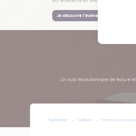
leur expérience est faite pour vous.
Je découvre l’événement
Un outil révolutionnaire de lecture e
TopChrétien
TopBible
Entrée de dictionnaire