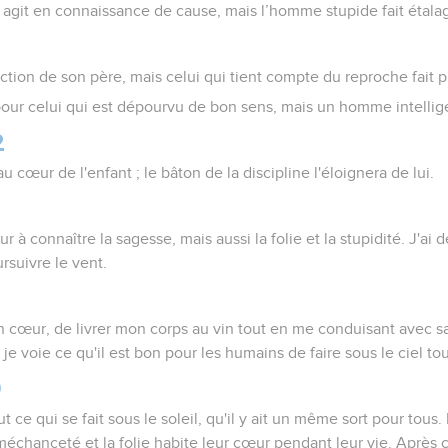
git en connaissance de cause, mais l’homme stupide fait étalage
uction de son père, mais celui qui tient compte du reproche fait
 pour celui qui est dépourvu de bon sens, mais un homme intellige
2
au cœur de l'enfant ; le bâton de la discipline l'éloignera de lui.
 à connaître la sagesse, mais aussi la folie et la stupidité. J'ai
ursuivre le vent.
2
n cœur, de livrer mon corps au vin tout en me conduisant avec s
e je voie ce qu'il est bon pour les humains de faire sous le ciel to
9
t ce qui se fait sous le soleil, qu'il y ait un même sort pour tous
échanceté et la folie habite leur cœur pendant leur vie. Après ce