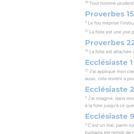
16
Tout homme prudent a
Proverbes 15
5
Le fou méprise l'instr
21
La folie est une joie
Proverbes 2
15
La folie est attachée 
Ecclésiaste 1
17
J'ai appliqué mon cœur
aussi, cela revient à po
Ecclésiaste 
3
J’ai imaginé, dans mo
à la folie jusqu'à ce qu
Ecclésiaste 
3
C’est un mal, parmi tou
humains est rempli de m