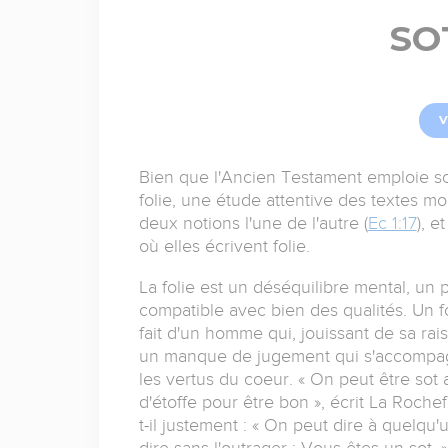
SO
V
Bien que l'Ancien Testament emploie so
folie, une étude attentive des textes mo
deux notions l'une de l'autre (
Ec 1:17
), e
où elles écrivent folie.
La folie est un déséquilibre mental, un 
compatible avec bien des qualités. Un f
fait d'un homme qui, jouissant de sa rai
un manque de jugement qui s'accompagne
les vertus du coeur. « On peut être sot 
d'étoffe pour être bon », écrit La Roch
t-il justement : « On peut dire à quelqu'
dire sans l'outrager : Vous êtes un sot. »