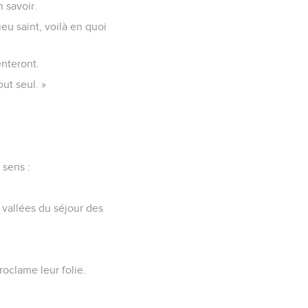
 savoir.
eu saint, voilà en quoi
enteront.
out seul. »
 sens :
s vallées du séjour des
oclame leur folie.