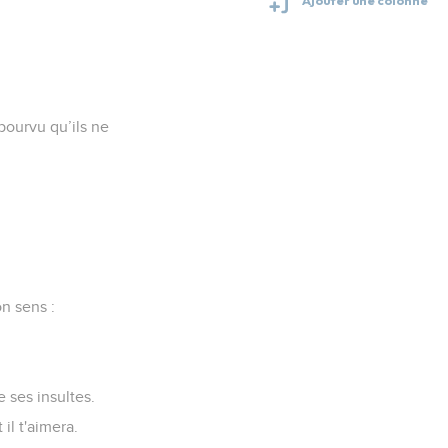
 pourvu qu’ils ne
on sens :
e ses insultes.
il t'aimera.