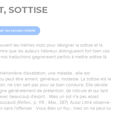
T, SOTTISE
oir les versets relatifs
uvent les mêmes mots pour désigner la sottise et la
ntre que les auteurs hébreux distinguaient fort bien ces
t nos traductions gagneraient parfois à mettre sottise là
phénomène d'exaltation, une maladie ; elle est
ou peut être aimant, généreux, modeste. La sottise est le
son, ne s'en sert pas pour se bien conduire. Elle décèle
 généralement de prétention, de ridicule et qui tarit
avec beaucoup d'esprit... Mais un sot n'a pas assez
efoucauld
(Réflex.,
p. 119 ;
Max.,
387). Aussi Littré observe-
un sans l'offenser : Vous êtes un fou ; mais on ne peut lui