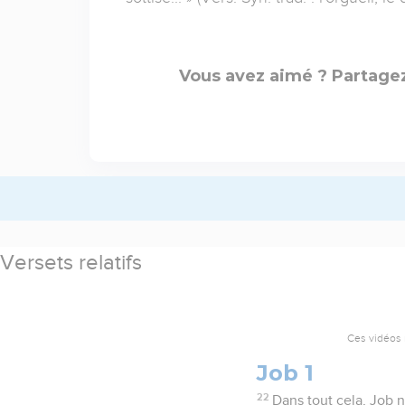
Vous avez aimé ? Partagez
Versets relatifs
Ces vidéos 
Job 1
22
Dans tout cela, Job n