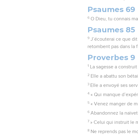
Psaumes 69
6
O Dieu, tu connais ma 
Psaumes 85
9
J’écouterai ce que dit 
retombent pas dans la f
Proverbes 9
1
La sagesse a construit 
2
Elle a abattu son béta
3
Elle a envoyé ses serva
4
« Qui manque d’expérie
5
« Venez manger de mon
6
Abandonnez la naïveté 
7
» Celui qui instruit le
8
Ne reprends pas le moq