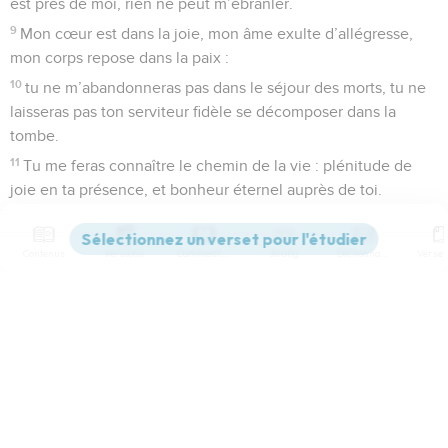
est près de moi, rien ne peut m’ébranler.
9
Mon cœur est dans la joie, mon âme exulte d’allégresse,
mon corps repose dans la paix :
10
tu ne m’abandonneras pas dans le séjour des morts, tu ne
laisseras pas ton serviteur fidèle se décomposer dans la
tombe.
11
Tu me feras connaître le chemin de la vie : plénitude de
joie en ta présence, et bonheur éternel auprès de toi.
La Bible Du Semeur Copyright © 1992, 1999 by Biblica, Inc.® Used by permission.
Contenus
Versions
Commentaires
Strong
Dictionnaire
All rights reserved worldwide.
Psaumes
17
Paramètres de lecture
Afficher les numéros de versets
Seuls les Évangiles sont disponibles en vidéo pour le moment.
Mode dyslexique