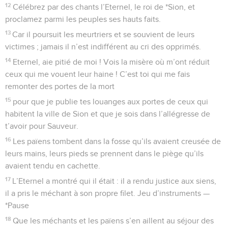
12
Célébrez par des chants l’Eternel, le roi de *Sion, et
proclamez parmi les peuples ses hauts faits.
13
Car il poursuit les meurtriers et se souvient de leurs
victimes ; jamais il n’est indifférent au cri des opprimés.
14
Eternel, aie pitié de moi ! Vois la misère où m’ont réduit
ceux qui me vouent leur haine ! C’est toi qui me fais
remonter des portes de la mort
15
pour que je publie tes louanges aux portes de ceux qui
habitent la ville de Sion et que je sois dans l’allégresse de
t’avoir pour Sauveur.
16
Les païens tombent dans la fosse qu’ils avaient creusée de
leurs mains, leurs pieds se prennent dans le piège qu’ils
avaient tendu en cachette.
17
L’Eternel a montré qui il était : il a rendu justice aux siens,
il a pris le méchant à son propre filet. Jeu d’instruments —
*Pause
18
Que les méchants et les païens s’en aillent au séjour des