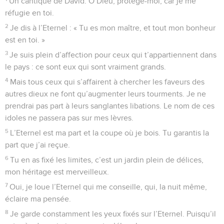
Un cantique de David. O Dieu, protège-moi, car je me
réfugie en toi.
2
Je dis à l’Eternel : « Tu es mon maître, et tout mon bonheur
est en toi. »
3
Je suis plein d’affection pour ceux qui t’appartiennent dans
le pays : ce sont eux qui sont vraiment grands.
4
Mais tous ceux qui s’affairent à chercher les faveurs des
autres dieux ne font qu’augmenter leurs tourments. Je ne
prendrai pas part à leurs sanglantes libations. Le nom de ces
idoles ne passera pas sur mes lèvres.
5
L’Eternel est ma part et la coupe où je bois. Tu garantis la
part que j’ai reçue.
6
Tu en as fixé les limites, c’est un jardin plein de délices,
mon héritage est merveilleux.
7
Oui, je loue l’Eternel qui me conseille, qui, la nuit même,
éclaire ma pensée.
8
Je garde constamment les yeux fixés sur l’Eternel. Puisqu’il