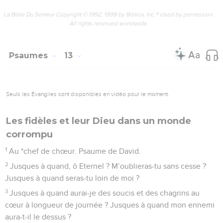
La Bible Du Semeur Copyright © 1992, 1999 by Biblica, Inc.® Used by permission.
All rights reserved worldwide.
Psaumes
13
Seuls les Évangiles sont disponibles en vidéo pour le moment.
Les fidèles et leur Dieu dans un monde
corrompu
1
Au *chef de chœur. Psaume de David.
2
Jusques à quand, ô Eternel ? M’oublieras-tu sans cesse ?
Jusques à quand seras-tu loin de moi ?
3
Jusques à quand aurai-je des soucis et des chagrins au
cœur à longueur de journée ? Jusques à quand mon ennemi
aura-t-il le dessus ?