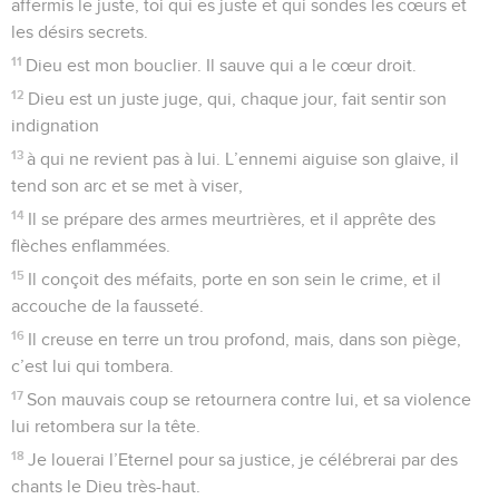
affermis le juste, toi qui es juste et qui sondes les cœurs et
les désirs secrets.
11
Dieu est mon bouclier. Il sauve qui a le cœur droit.
12
Dieu est un juste juge, qui, chaque jour, fait sentir son
indignation
13
à qui ne revient pas à lui. L’ennemi aiguise son glaive, il
tend son arc et se met à viser,
14
Il se prépare des armes meurtrières, et il apprête des
flèches enflammées.
15
Il conçoit des méfaits, porte en son sein le crime, et il
accouche de la fausseté.
16
Il creuse en terre un trou profond, mais, dans son piège,
c’est lui qui tombera.
17
Son mauvais coup se retournera contre lui, et sa violence
lui retombera sur la tête.
18
Je louerai l’Eternel pour sa justice, je célébrerai par des
chants le Dieu très-haut.