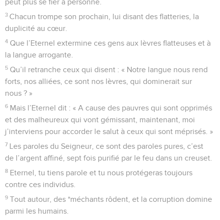
peut plus se fier à personne.
3
Chacun trompe son prochain, lui disant des flatteries, la
duplicité au cœur.
4
Que l’Eternel extermine ces gens aux lèvres flatteuses et à
la langue arrogante.
5
Qu’il retranche ceux qui disent : « Notre langue nous rend
forts, nos alliées, ce sont nos lèvres, qui dominerait sur
nous ? »
6
Mais l’Eternel dit : « A cause des pauvres qui sont opprimés
et des malheureux qui vont gémissant, maintenant, moi
j’interviens pour accorder le salut à ceux qui sont méprisés. »
7
Les paroles du Seigneur, ce sont des paroles pures, c’est
de l’argent affiné, sept fois purifié par le feu dans un creuset.
8
Eternel, tu tiens parole et tu nous protégeras toujours
contre ces individus.
9
Tout autour, des *méchants rôdent, et la corruption domine
parmi les humains.