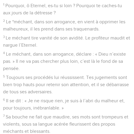
1
Pourquoi, ô Eternel, es-tu si loin ? Pourquoi te caches-tu
aux jours de la détresse ?
2
Le *méchant, dans son arrogance, en vient à opprimer les
malheureux, il les prend dans ses traquenards.
3
Le méchant tire vanité de son avidité. Le profiteur maudit et
nargue l’Eternel.
4
Le méchant, dans son arrogance, déclare : « Dieu n’existe
pas. » Il ne va pas chercher plus loin, c’est là le fond de sa
pensée.
5
Toujours ses procédés lui réussissent. Tes jugements sont
bien trop hauts pour retenir son attention, et il se débarrasse
de tous ses adversaires.
6
Il se dit : « Je ne risque rien, je suis à l’abri du malheur et,
pour toujours, inébranlable. »
7
Sa bouche ne fait que maudire, ses mots sont trompeurs et
violents, sous sa langue acérée fleurissent des propos
méchants et blessants.