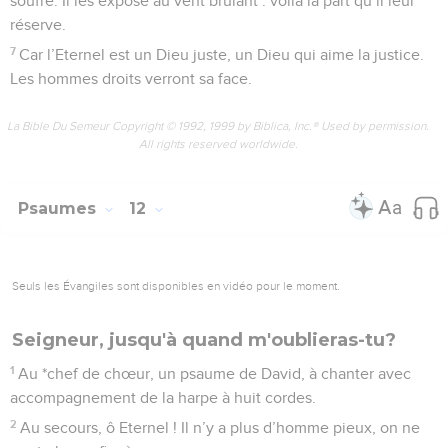
soufre. Il les expose au vent brûlant : voilà la part qu’il leur
réserve.
7
Car l’Eternel est un Dieu juste, un Dieu qui aime la justice.
Les hommes droits verront sa face.
La Bible Du Semeur Copyright © 1992, 1999 by Biblica, Inc.® Used by permission.
All rights reserved worldwide.
Psaumes
12
Seuls les Évangiles sont disponibles en vidéo pour le moment.
Seigneur, jusqu'à quand m'oublieras-tu?
1
Au *chef de chœur, un psaume de David, à chanter avec
accompagnement de la harpe à huit cordes.
2
Au secours, ô Eternel ! Il n’y a plus d’homme pieux, on ne