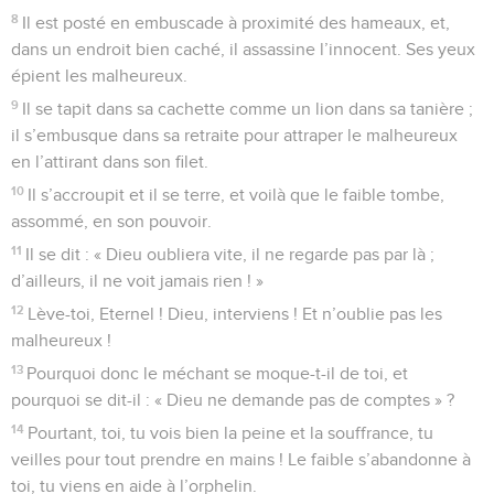
8
Il est posté en embuscade à proximité des hameaux, et,
dans un endroit bien caché, il assassine l’innocent. Ses yeux
épient les malheureux.
9
Il se tapit dans sa cachette comme un lion dans sa tanière ;
il s’embusque dans sa retraite pour attraper le malheureux
en l’attirant dans son filet.
10
Il s’accroupit et il se terre, et voilà que le faible tombe,
assommé, en son pouvoir.
11
Il se dit : « Dieu oubliera vite, il ne regarde pas par là ;
d’ailleurs, il ne voit jamais rien ! »
12
Lève-toi, Eternel ! Dieu, interviens ! Et n’oublie pas les
malheureux !
13
Pourquoi donc le méchant se moque-t-il de toi, et
pourquoi se dit-il : « Dieu ne demande pas de comptes » ?
14
Pourtant, toi, tu vois bien la peine et la souffrance, tu
veilles pour tout prendre en mains ! Le faible s’abandonne à
toi, tu viens en aide à l’orphelin.