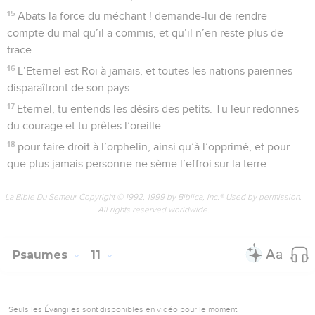
15
Abats la force du méchant ! demande-lui de rendre
compte du mal qu’il a commis, et qu’il n’en reste plus de
trace.
16
L’Eternel est Roi à jamais, et toutes les nations païennes
disparaîtront de son pays.
17
Eternel, tu entends les désirs des petits. Tu leur redonnes
du courage et tu prêtes l’oreille
18
pour faire droit à l’orphelin, ainsi qu’à l’opprimé, et pour
que plus jamais personne ne sème l’effroi sur la terre.
La Bible Du Semeur Copyright © 1992, 1999 by Biblica, Inc.® Used by permission.
All rights reserved worldwide.
Psaumes
11
Seuls les Évangiles sont disponibles en vidéo pour le moment.