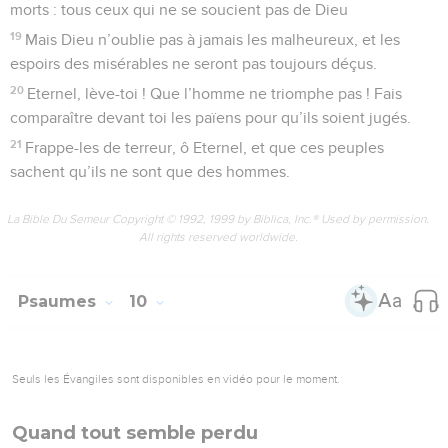
morts : tous ceux qui ne se soucient pas de Dieu
19
Mais Dieu n’oublie pas à jamais les malheureux, et les
espoirs des misérables ne seront pas toujours déçus.
20
Eternel, lève-toi ! Que l’homme ne triomphe pas ! Fais
comparaître devant toi les païens pour qu’ils soient jugés.
21
Frappe-les de terreur, ô Eternel, et que ces peuples
sachent qu’ils ne sont que des hommes.
La Bible Du Semeur Copyright © 1992, 1999 by Biblica, Inc.® Used by permission.
All rights reserved worldwide.
Psaumes
10
Seuls les Évangiles sont disponibles en vidéo pour le moment.
Quand tout semble perdu