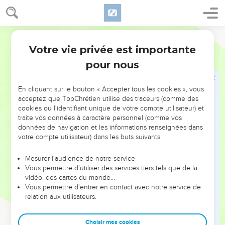
Votre vie privée est importante
Psaumes
7
pour nous
NE MANQUEZ PAS L’ÉVÉNEMENT
En cliquant sur le bouton « Accepter tous les cookies », vous
DE L’ANNÉE !
acceptez que TopChrétien utilise des traceurs (comme des
cookies ou l'identifiant unique de votre compte utilisateur) et
ET SI LEURS ERREURS POUVAIENT VOUS ÉVITER LES
traite vos données à caractère personnel (comme vos
VOTRES ?
données de navigation et les informations renseignées dans
votre compte utilisateur) dans les buts suivants :
On admire souvent les leaders pour leurs réussites, leur impact,
leur foi ou leur vision. Mais on voit moins les doutes, les erreurs
Mesurer l'audience de notre service
Vous permettre d'utiliser des services tiers tels que de la
et les saisons difficiles qu'ils ont traversés, alors même que ce
vidéo, des cartes du monde…
sont elles qui les ont façonnés.
Vous permettre d'entrer en contact avec notre service de
relation aux utilisateurs.
Dans cette conférence, leaders, entrepreneurs, et responsables
reviennent sur les erreurs marquantes de leur parcours et les
clés pour avancer avec plus de sagesse afin que leurs erreurs
Choisir mes cookies