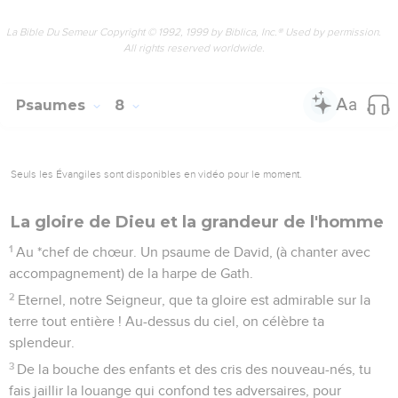
La Bible Du Semeur Copyright © 1992, 1999 by Biblica, Inc.® Used by permission.
All rights reserved worldwide.
Psaumes
8
Seuls les Évangiles sont disponibles en vidéo pour le moment.
La gloire de Dieu et la grandeur de l'homme
1
Au *chef de chœur. Un psaume de David, (à chanter avec
accompagnement) de la harpe de Gath.
2
Eternel, notre Seigneur, que ta gloire est admirable sur la
terre tout entière ! Au-dessus du ciel, on célèbre ta
splendeur.
3
De la bouche des enfants et des cris des nouveau-nés, tu
fais jaillir la louange qui confond tes adversaires, pour