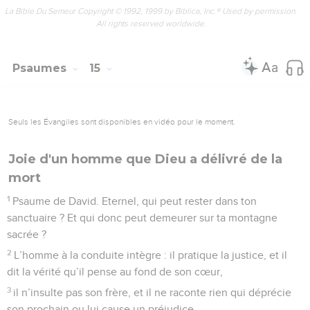
La Bible Du Semeur Copyright © 1992, 1999 by Biblica, Inc.® Used by permission.
All rights reserved worldwide.
Psaumes
15
Seuls les Évangiles sont disponibles en vidéo pour le moment.
Joie d'un homme que Dieu a délivré de la
mort
1
Psaume de David. Eternel, qui peut rester dans ton
sanctuaire ? Et qui donc peut demeurer sur ta montagne
sacrée ?
2
L’homme à la conduite intègre : il pratique la justice, et il
dit la vérité qu’il pense au fond de son cœur,
3
il n’insulte pas son frère, et il ne raconte rien qui déprécie
son prochain ou lui cause un préjudice.