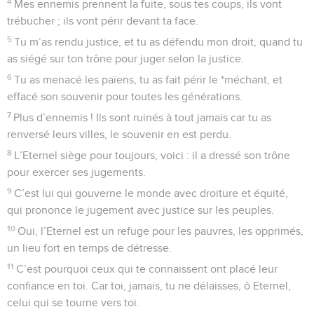
4
Mes ennemis prennent la fuite, sous tes coups, ils vont
trébucher ; ils vont périr devant ta face.
5
Tu m’as rendu justice, et tu as défendu mon droit, quand tu
as siégé sur ton trône pour juger selon la justice.
6
Tu as menacé les païens, tu as fait périr le *méchant, et
effacé son souvenir pour toutes les générations.
7
Plus d’ennemis ! Ils sont ruinés à tout jamais car tu as
renversé leurs villes, le souvenir en est perdu.
8
L’Eternel siège pour toujours, voici : il a dressé son trône
pour exercer ses jugements.
9
C’est lui qui gouverne le monde avec droiture et équité,
qui prononce le jugement avec justice sur les peuples.
10
Oui, l’Eternel est un refuge pour les pauvres, les opprimés,
un lieu fort en temps de détresse.
11
C’est pourquoi ceux qui te connaissent ont placé leur
confiance en toi. Car toi, jamais, tu ne délaisses, ô Eternel,
celui qui se tourne vers toi.