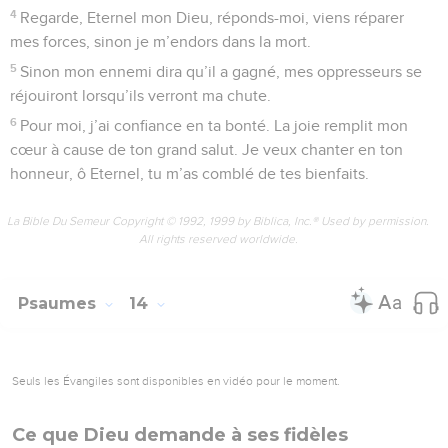
4
Regarde, Eternel mon Dieu, réponds-moi, viens réparer
mes forces, sinon je m’endors dans la mort.
5
Sinon mon ennemi dira qu’il a gagné, mes oppresseurs se
réjouiront lorsqu’ils verront ma chute.
6
Pour moi, j’ai confiance en ta bonté. La joie remplit mon
cœur à cause de ton grand salut. Je veux chanter en ton
honneur, ô Eternel, tu m’as comblé de tes bienfaits.
La Bible Du Semeur Copyright © 1992, 1999 by Biblica, Inc.® Used by permission.
All rights reserved worldwide.
Psaumes
14
Seuls les Évangiles sont disponibles en vidéo pour le moment.
Ce que Dieu demande à ses fidèles