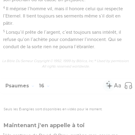
4
Il méprise l’homme vil, mais il honore celui qui respecte
l’Eternel. Il tient toujours ses serments même s’il doit en
pâtir.
5
Lorsqu’il prête de l’argent, c’est toujours sans intérêt, il
refuse qu’on l’achète pour condamner l’innocent. Qui se
conduit de la sorte rien ne pourra l’ébranler.
La Bible Du Semeur Copyright © 1992, 1999 by Biblica, Inc.® Used by permission.
All rights reserved worldwide.
Psaumes
16
Seuls les Évangiles sont disponibles en vidéo pour le moment.
Maintenant j'en appelle à toi
1