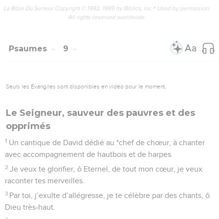
La Bible Du Semeur Copyright © 1992, 1999 by Biblica, Inc.® Used by permission.
All rights reserved worldwide.
Psaumes
9
Seuls les Évangiles sont disponibles en vidéo pour le moment.
Le Seigneur, sauveur des pauvres et des
opprimés
1
Un cantique de David dédié au *chef de chœur, à chanter
avec accompagnement de hautbois et de harpes.
2
Je veux te glorifier, ô Eternel, de tout mon cœur, je veux
raconter tes merveilles.
3
Par toi, j’exulte d’allégresse, je te célèbre par des chants, ô
Dieu très-haut.