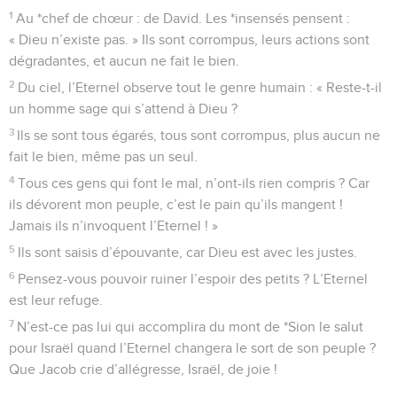
1
Au *chef de chœur : de David. Les *insensés pensent :
« Dieu n’existe pas. » Ils sont corrompus, leurs actions sont
dégradantes, et aucun ne fait le bien.
2
Du ciel, l’Eternel observe tout le genre humain : « Reste-t-il
un homme sage qui s’attend à Dieu ?
3
Ils se sont tous égarés, tous sont corrompus, plus aucun ne
fait le bien, même pas un seul.
4
Tous ces gens qui font le mal, n’ont-ils rien compris ? Car
ils dévorent mon peuple, c’est le pain qu’ils mangent !
Jamais ils n’invoquent l’Eternel ! »
5
Ils sont saisis d’épouvante, car Dieu est avec les justes.
6
Pensez-vous pouvoir ruiner l’espoir des petits ? L’Eternel
est leur refuge.
7
N’est-ce pas lui qui accomplira du mont de *Sion le salut
pour Israël quand l’Eternel changera le sort de son peuple ?
Que Jacob crie d’allégresse, Israël, de joie !