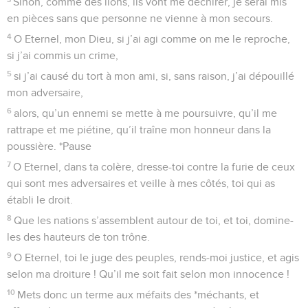
Sinon, comme des lions, ils vont me déchirer, je serai mis
en pièces sans que personne ne vienne à mon secours.
4
O Eternel, mon Dieu, si j’ai agi comme on me le reproche,
si j’ai commis un crime,
5
si j’ai causé du tort à mon ami, si, sans raison, j’ai dépouillé
mon adversaire,
6
alors, qu’un ennemi se mette à me poursuivre, qu’il me
rattrape et me piétine, qu’il traîne mon honneur dans la
poussière. *Pause
7
O Eternel, dans ta colère, dresse-toi contre la furie de ceux
qui sont mes adversaires et veille à mes côtés, toi qui as
établi le droit.
8
Que les nations s’assemblent autour de toi, et toi, domine-
les des hauteurs de ton trône.
9
O Eternel, toi le juge des peuples, rends-moi justice, et agis
selon ma droiture ! Qu’il me soit fait selon mon innocence !
10
Mets donc un terme aux méfaits des *méchants, et