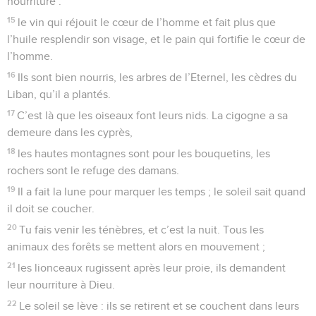
nourriture :
15
le vin qui réjouit le cœur de l’homme et fait plus que
l’huile resplendir son visage, et le pain qui fortifie le cœur de
l’homme.
16
Ils sont bien nourris, les arbres de l’Eternel, les cèdres du
Liban, qu’il a plantés.
17
C’est là que les oiseaux font leurs nids. La cigogne a sa
demeure dans les cyprès,
18
les hautes montagnes sont pour les bouquetins, les
rochers sont le refuge des damans.
19
Il a fait la lune pour marquer les temps ; le soleil sait quand
il doit se coucher.
20
Tu fais venir les ténèbres, et c’est la nuit. Tous les
animaux des forêts se mettent alors en mouvement ;
21
les lionceaux rugissent après leur proie, ils demandent
leur nourriture à Dieu.
22
Le soleil se lève : ils se retirent et se couchent dans leurs