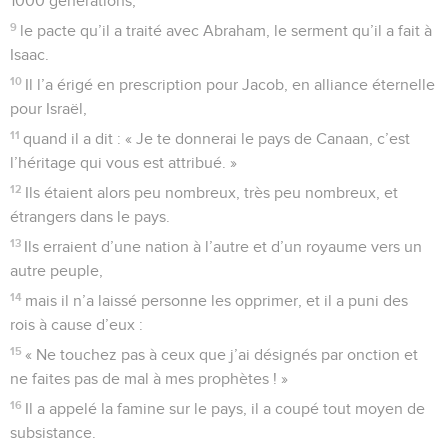
1000 générations,
9
le pacte qu’il a traité avec Abraham, le serment qu’il a fait à
Isaac.
10
Il l’a érigé en prescription pour Jacob, en alliance éternelle
pour Israël,
11
quand il a dit : « Je te donnerai le pays de Canaan, c’est
l’héritage qui vous est attribué. »
12
Ils étaient alors peu nombreux, très peu nombreux, et
étrangers dans le pays.
13
Ils erraient d’une nation à l’autre et d’un royaume vers un
autre peuple,
14
mais il n’a laissé personne les opprimer, et il a puni des
rois à cause d’eux :
15
« Ne touchez pas à ceux que j’ai désignés par onction et
ne faites pas de mal à mes prophètes ! »
16
Il a appelé la famine sur le pays, il a coupé tout moyen de
subsistance.