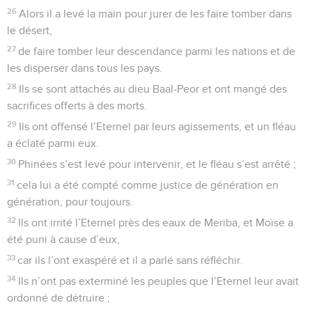
26
Alors il a levé la main pour jurer de les faire tomber dans
le désert,
27
de faire tomber leur descendance parmi les nations et de
les disperser dans tous les pays.
28
Ils se sont attachés au dieu Baal-Peor et ont mangé des
sacrifices offerts à des morts.
29
Ils ont offensé l’Eternel par leurs agissements, et un fléau
a éclaté parmi eux.
30
Phinées s’est levé pour intervenir, et le fléau s’est arrêté ;
31
cela lui a été compté comme justice de génération en
génération, pour toujours.
32
Ils ont irrité l’Eternel près des eaux de Meriba, et Moïse a
été puni à cause d’eux,
33
car ils l’ont exaspéré et il a parlé sans réfléchir.
34
Ils n’ont pas exterminé les peuples que l’Eternel leur avait
ordonné de détruire ;