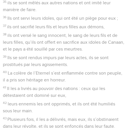
35
ils se sont mêlés aux autres nations et ont imité leur
manière de faire.
36
Ils ont servi leurs idoles, qui ont été un piège pour eux ;
37
ils ont sacrifié leurs fils et leurs filles aux démons,
38
ils ont versé le sang innocent, le sang de leurs fils et de
leurs filles, qu’ils ont offert en sacrifice aux idoles de Canaan,
et le pays a été souillé par ces meurtres.
39
Ils se sont rendus impurs par leurs actes, ils se sont
prostitués par leurs agissements.
40
La colère de l’Eternel s’est enflammée contre son peuple,
il a pris son héritage en horreur.
41
Il les a livrés au pouvoir des nations : ceux qui les
détestaient ont dominé sur eux,
42
leurs ennemis les ont opprimés, et ils ont été humiliés
sous leur main.
43
Plusieurs fois, il les a délivrés, mais eux, ils s’obstinaient
dans leur révolte, et ils se sont enfoncés dans leur faute.