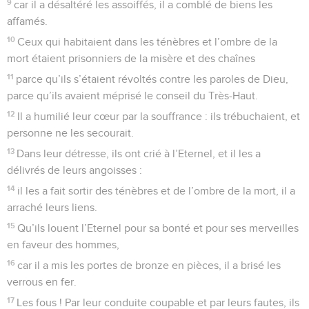
9
car il a désaltéré les assoiffés, il a comblé de biens les
affamés.
10
Ceux qui habitaient dans les ténèbres et l’ombre de la
mort étaient prisonniers de la misère et des chaînes
11
parce qu’ils s’étaient révoltés contre les paroles de Dieu,
parce qu’ils avaient méprisé le conseil du Très-Haut.
12
Il a humilié leur cœur par la souffrance : ils trébuchaient, et
personne ne les secourait.
13
Dans leur détresse, ils ont crié à l’Eternel, et il les a
délivrés de leurs angoisses :
14
il les a fait sortir des ténèbres et de l’ombre de la mort, il a
arraché leurs liens.
15
Qu’ils louent l’Eternel pour sa bonté et pour ses merveilles
en faveur des hommes,
16
car il a mis les portes de bronze en pièces, il a brisé les
verrous en fer.
17
Les fous ! Par leur conduite coupable et par leurs fautes, ils