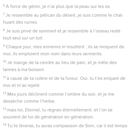
6
A force de gémir, je n’ai plus que la peau sur les os.
7
Je ressemble au pélican du désert, je suis comme le chat-
huant des ruines.
8
Je suis privé de sommeil et je ressemble à l’oiseau resté
tout seul sur un toit.
9
Chaque jour, mes ennemis m’insultent ; ils se moquent de
moi, ils emploient mon nom dans leurs serments.
10
Je mange de la cendre au lieu de pain, et je mêle des
larmes à ma boisson
11
à cause de ta colère et de ta fureur. Oui, tu t’es emparé de
moi et m’as rejeté.
12
Mes jours déclinent comme l’ombre du soir, et je me
dessèche comme l’herbe,
13
mais toi, Eternel, tu règnes éternellement, et l’on se
souvient de toi de génération en génération.
14
Tu te lèveras, tu auras compassion de Sion, car il est temps