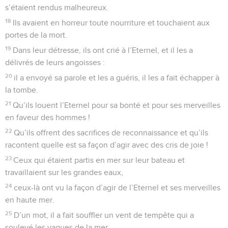
s’étaient rendus malheureux.
18
Ils avaient en horreur toute nourriture et touchaient aux
portes de la mort.
19
Dans leur détresse, ils ont crié à l’Eternel, et il les a
délivrés de leurs angoisses :
20
il a envoyé sa parole et les a guéris, il les a fait échapper à
la tombe.
21
Qu’ils louent l’Eternel pour sa bonté et pour ses merveilles
en faveur des hommes !
22
Qu’ils offrent des sacrifices de reconnaissance et qu’ils
racontent quelle est sa façon d’agir avec des cris de joie !
23
Ceux qui étaient partis en mer sur leur bateau et
travaillaient sur les grandes eaux,
24
ceux-là ont vu la façon d’agir de l’Eternel et ses merveilles
en haute mer.
25
D’un mot, il a fait souffler un vent de tempête qui a
soulevé les vagues de la mer.