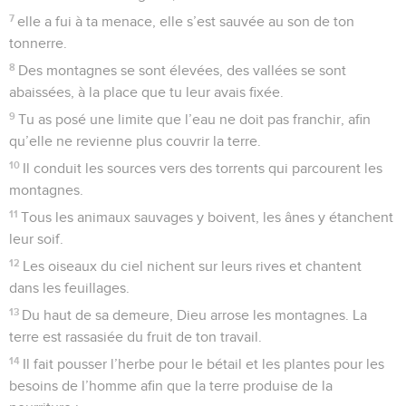
7
elle a fui à ta menace, elle s’est sauvée au son de ton
tonnerre.
8
Des montagnes se sont élevées, des vallées se sont
abaissées, à la place que tu leur avais fixée.
9
Tu as posé une limite que l’eau ne doit pas franchir, afin
qu’elle ne revienne plus couvrir la terre.
10
Il conduit les sources vers des torrents qui parcourent les
montagnes.
11
Tous les animaux sauvages y boivent, les ânes y étanchent
leur soif.
12
Les oiseaux du ciel nichent sur leurs rives et chantent
dans les feuillages.
13
Du haut de sa demeure, Dieu arrose les montagnes. La
terre est rassasiée du fruit de ton travail.
14
Il fait pousser l’herbe pour le bétail et les plantes pour les
besoins de l’homme afin que la terre produise de la