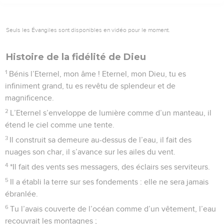
Seuls les Évangiles sont disponibles en vidéo pour le moment.
Histoire de la fidélité de Dieu
1
Bénis l’Eternel, mon âme ! Eternel, mon Dieu, tu es
infiniment grand, tu es revêtu de splendeur et de
magnificence.
2
L’Eternel s’enveloppe de lumière comme d’un manteau, il
étend le ciel comme une tente.
3
Il construit sa demeure au-dessus de l’eau, il fait des
nuages son char, il s’avance sur les ailes du vent.
4
*Il fait des vents ses messagers, des éclairs ses serviteurs.
5
Il a établi la terre sur ses fondements : elle ne sera jamais
ébranlée.
6
Tu l’avais couverte de l’océan comme d’un vêtement, l’eau
recouvrait les montagnes ;