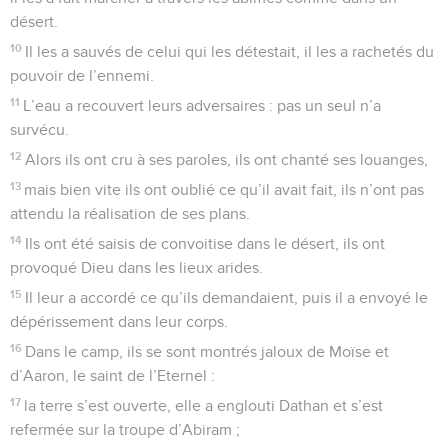
désert.
10
Il les a sauvés de celui qui les détestait, il les a rachetés du
pouvoir de l’ennemi.
11
L’eau a recouvert leurs adversaires : pas un seul n’a
survécu.
12
Alors ils ont cru à ses paroles, ils ont chanté ses louanges,
13
mais bien vite ils ont oublié ce qu’il avait fait, ils n’ont pas
attendu la réalisation de ses plans.
14
Ils ont été saisis de convoitise dans le désert, ils ont
provoqué Dieu dans les lieux arides.
15
Il leur a accordé ce qu’ils demandaient, puis il a envoyé le
dépérissement dans leur corps.
16
Dans le camp, ils se sont montrés jaloux de Moïse et
d’Aaron, le saint de l’Eternel :
17
la terre s’est ouverte, elle a englouti Dathan et s’est
refermée sur la troupe d’Abiram ;