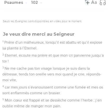
Psaumes
102
Seuls les Évangiles sont disponibles en vidéo pour le moment.
Je veux dire merci au Seigneur
1
Prière d’un malheureux, lorsqu’il est abattu et qu’il expose
sa plainte à l’Eternel.
2
Eternel, écoute ma prière et que mon cri parvienne jusqu’à
toi !
3
Ne me cache pas ton visage lorsque je suis dans la
détresse, tends ton oreille vers moi quand je crie, réponds-
moi vite,
4
car mes jours s’évanouissent comme une fumée et mes os
sont enflammés comme un brasier.
5
Mon cœur est frappé et se dessèche comme l’herbe ; j’en
oublie même de manger mon pain.