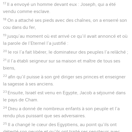
17
Il a envoyé un homme devant eux : Joseph, qui a été
vendu comme esclave.
18
On a attaché ses pieds avec des chaînes, on a enserré son
cou dans du fer,
19
jusqu’au moment où est arrivé ce qu’il avait annoncé et où
la parole de l’Eternel l’a justifié :
20
le roi l’a fait libérer, le dominateur des peuples l’a relâché ;
21
il l’a établi seigneur sur sa maison et maître de tous ses
biens,
22
afin qu’il puisse à son gré diriger ses princes et enseigner
la sagesse à ses anciens.
23
Ensuite, Israël est venu en Egypte, Jacob a séjourné dans
le pays de Cham.
24
Dieu a donné de nombreux enfants à son peuple et l’a
rendu plus puissant que ses adversaires.
25
Il a changé le cœur des Egyptiens, au point qu’ils ont
détesté son peuple et qu’ils ont traité ses serviteurs avec