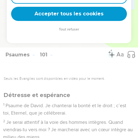
dont il est le berger.
4
Entrez dans ses portes avec reconnaissance, dans ses
Accepter tous les cookies
parvis avec des chants de louange ! Célébrez-le, bénissez
son nom,
Tout refuser
5
car l’Eternel est bon : sa bonté dure éternellement, et sa
fidélité de génération en génération.
Psaumes
101
Seuls les Évangiles sont disponibles en vidéo pour le moment.
Détresse et espérance
1
Psaume de David. Je chanterai la bonté et le droit ; c’est
toi, Eternel, que je célébrerai.
2
Je serai attentif à la voie des hommes intègres. Quand
viendras-tu vers moi ? Je marcherai avec un cœur intègre au
milieu des miens.