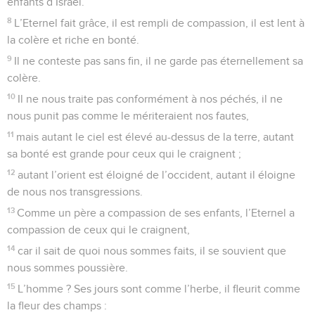
enfants d’Israël.
8
L’Eternel fait grâce, il est rempli de compassion, il est lent à
la colère et riche en bonté.
9
Il ne conteste pas sans fin, il ne garde pas éternellement sa
colère.
10
Il ne nous traite pas conformément à nos péchés, il ne
nous punit pas comme le mériteraient nos fautes,
11
mais autant le ciel est élevé au-dessus de la terre, autant
sa bonté est grande pour ceux qui le craignent ;
12
autant l’orient est éloigné de l’occident, autant il éloigne
de nous nos transgressions.
13
Comme un père a compassion de ses enfants, l’Eternel a
compassion de ceux qui le craignent,
14
car il sait de quoi nous sommes faits, il se souvient que
nous sommes poussière.
15
L’homme ? Ses jours sont comme l’herbe, il fleurit comme
la fleur des champs :