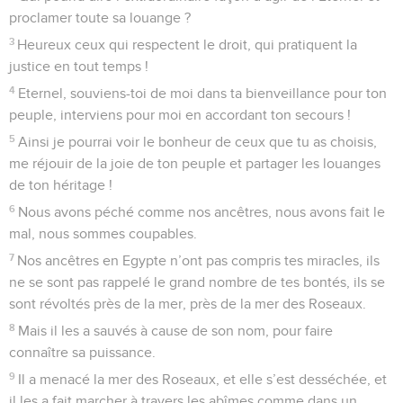
proclamer toute sa louange ?
3
Heureux ceux qui respectent le droit, qui pratiquent la
justice en tout temps !
4
Eternel, souviens-toi de moi dans ta bienveillance pour ton
peuple, interviens pour moi en accordant ton secours !
5
Ainsi je pourrai voir le bonheur de ceux que tu as choisis,
me réjouir de la joie de ton peuple et partager les louanges
de ton héritage !
6
Nous avons péché comme nos ancêtres, nous avons fait le
mal, nous sommes coupables.
7
Nos ancêtres en Egypte n’ont pas compris tes miracles, ils
ne se sont pas rappelé le grand nombre de tes bontés, ils se
sont révoltés près de la mer, près de la mer des Roseaux.
8
Mais il les a sauvés à cause de son nom, pour faire
connaître sa puissance.
9
Il a menacé la mer des Roseaux, et elle s’est desséchée, et
il les a fait marcher à travers les abîmes comme dans un