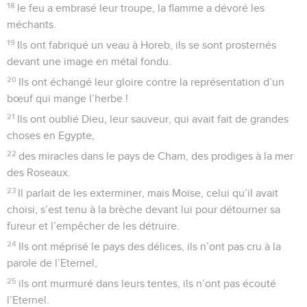
18
le feu a embrasé leur troupe, la flamme a dévoré les
méchants.
19
Ils ont fabriqué un veau à Horeb, ils se sont prosternés
devant une image en métal fondu.
20
Ils ont échangé leur gloire contre la représentation d’un
bœuf qui mange l’herbe !
21
Ils ont oublié Dieu, leur sauveur, qui avait fait de grandes
choses en Egypte,
22
des miracles dans le pays de Cham, des prodiges à la mer
des Roseaux.
23
Il parlait de les exterminer, mais Moïse, celui qu’il avait
choisi, s’est tenu à la brèche devant lui pour détourner sa
fureur et l’empêcher de les détruire.
24
Ils ont méprisé le pays des délices, ils n’ont pas cru à la
parole de l’Eternel,
25
ils ont murmuré dans leurs tentes, ils n’ont pas écouté
l’Eternel.