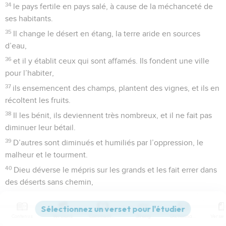
34
le pays fertile en pays salé, à cause de la méchanceté de
ses habitants.
35
Il change le désert en étang, la terre aride en sources
d’eau,
36
et il y établit ceux qui sont affamés. Ils fondent une ville
pour l’habiter,
37
ils ensemencent des champs, plantent des vignes, et ils en
récoltent les fruits.
38
Il les bénit, ils deviennent très nombreux, et il ne fait pas
diminuer leur bétail.
39
D’autres sont diminués et humiliés par l’oppression, le
malheur et le tourment.
40
Dieu déverse le mépris sur les grands et les fait errer dans
des déserts sans chemin,
41
mais il délivre le pauvre de sa misère. Il rend les familles
aussi nombreuses que des troupeaux.
Contenus
Versions
Commentaires
Strong
Dictionnaire
42
Les hommes droits le voient et se réjouissent, tandis que