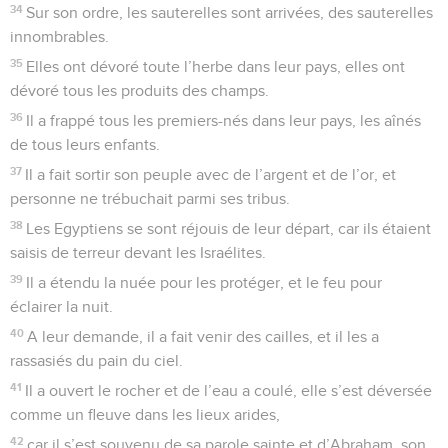
34
Sur son ordre, les sauterelles sont arrivées, des sauterelles
innombrables.
35
Elles ont dévoré toute l’herbe dans leur pays, elles ont
dévoré tous les produits des champs.
36
Il a frappé tous les premiers-nés dans leur pays, les aînés
de tous leurs enfants.
37
Il a fait sortir son peuple avec de l’argent et de l’or, et
personne ne trébuchait parmi ses tribus.
38
Les Egyptiens se sont réjouis de leur départ, car ils étaient
saisis de terreur devant les Israélites.
39
Il a étendu la nuée pour les protéger, et le feu pour
éclairer la nuit.
40
A leur demande, il a fait venir des cailles, et il les a
rassasiés du pain du ciel.
41
Il a ouvert le rocher et de l’eau a coulé, elle s’est déversée
comme un fleuve dans les lieux arides,
42
car il s’est souvenu de sa parole sainte et d’Abraham, son