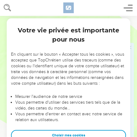
9
Proclamez la grandeur de l’Eternel, notre Dieu, et
prosternez-vous sur sa montagne sainte, car il est saint,
l’Eternel, notre Dieu !
Segond 21
Votre vie privée est importante
Psaumes
100
Psaumes
99
pour nous
En cliquant sur le bouton « Accepter tous les cookies », vous
Seuls les Évangiles sont disponibles en vidéo pour le moment.
acceptez que TopChrétien utilise des traceurs (comme des
cookies ou l'identifiant unique de votre compte utilisateur) et
Le roi s'engage devant Dieu à respecter le
traite vos données à caractère personnel (comme vos
données de navigation et les informations renseignées dans
droit
votre compte utilisateur) dans les buts suivants :
1
Psaume de reconnaissance. Poussez des cris de joie en
Mesurer l'audience de notre service
l’honneur de l’Eternel, habitants de toute la terre !
Vous permettre d'utiliser des services tiers tels que de la
2
Servez l’Eternel avec joie, venez avec allégresse en sa
vidéo, des cartes du monde…
Vous permettre d'entrer en contact avec notre service de
présence !
relation aux utilisateurs.
3
Sachez que l’Eternel est Dieu ! C’est lui qui nous a faits, et
nous lui appartenons : nous sommes son peuple, le troupeau
Choisir mes cookies