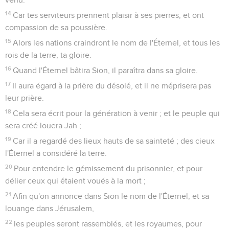
14
Car tes serviteurs prennent plaisir à ses pierres, et ont
compassion de sa poussière.
15
Alors les nations craindront le nom de l'Éternel, et tous les
rois de la terre, ta gloire.
16
Quand l'Éternel bâtira Sion, il paraîtra dans sa gloire.
17
Il aura égard à la prière du désolé, et il ne méprisera pas
leur prière.
18
Cela sera écrit pour la génération à venir ; et le peuple qui
sera créé louera Jah ;
19
Car il a regardé des lieux hauts de sa sainteté ; des cieux
l'Éternel a considéré la terre.
20
Pour entendre le gémissement du prisonnier, et pour
délier ceux qui étaient voués à la mort ;
21
Afin qu'on annonce dans Sion le nom de l'Éternel, et sa
louange dans Jérusalem,
22
les peuples seront rassemblés, et les royaumes, pour