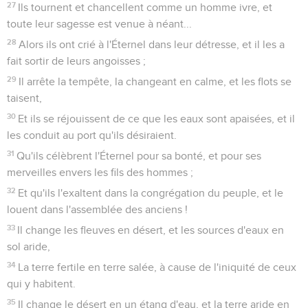
27
Ils tournent et chancellent comme un homme ivre, et
toute leur sagesse est venue à néant...
28
Alors ils ont crié à l'Éternel dans leur détresse, et il les a
fait sortir de leurs angoisses ;
29
Il arrête la tempête, la changeant en calme, et les flots se
taisent,
30
Et ils se réjouissent de ce que les eaux sont apaisées, et il
les conduit au port qu'ils désiraient.
31
Qu'ils célèbrent l'Éternel pour sa bonté, et pour ses
merveilles envers les fils des hommes ;
32
Et qu'ils l'exaltent dans la congrégation du peuple, et le
louent dans l'assemblée des anciens !
33
Il change les fleuves en désert, et les sources d'eaux en
sol aride,
34
La terre fertile en terre salée, à cause de l'iniquité de ceux
qui y habitent.
35
Il change le désert en un étang d'eau, et la terre aride en