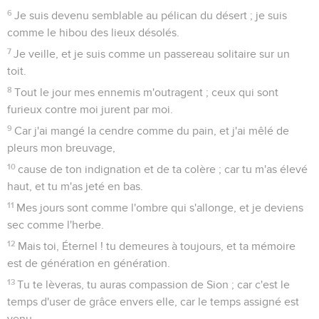
6
Je suis devenu semblable au pélican du désert ; je suis
comme le hibou des lieux désolés.
7
Je veille, et je suis comme un passereau solitaire sur un
toit.
8
Tout le jour mes ennemis m'outragent ; ceux qui sont
furieux contre moi jurent par moi.
9
Car j'ai mangé la cendre comme du pain, et j'ai mêlé de
pleurs mon breuvage,
10
cause de ton indignation et de ta colère ; car tu m'as élevé
haut, et tu m'as jeté en bas.
11
Mes jours sont comme l'ombre qui s'allonge, et je deviens
sec comme l'herbe.
12
Mais toi, Éternel ! tu demeures à toujours, et ta mémoire
est de génération en génération.
13
Tu te lèveras, tu auras compassion de Sion ; car c'est le
temps d'user de grâce envers elle, car le temps assigné est
venu.