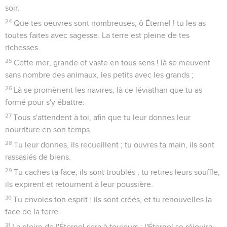
soir.
24
Que tes oeuvres sont nombreuses, ô Éternel ! tu les as
toutes faites avec sagesse. La terre est pleine de tes
richesses.
25
Cette mer, grande et vaste en tous sens ! là se meuvent
sans nombre des animaux, les petits avec les grands ;
26
Là se promènent les navires, là ce léviathan que tu as
formé pour s'y ébattre.
27
Tous s'attendent à toi, afin que tu leur donnes leur
nourriture en son temps.
28
Tu leur donnes, ils recueillent ; tu ouvres ta main, ils sont
rassasiés de biens.
29
Tu caches ta face, ils sont troublés ; tu retires leurs souffle,
ils expirent et retournent à leur poussière.
30
Tu envoies ton esprit : ils sont créés, et tu renouvelles la
face de la terre.
31
La gloire de l'Éternel sera à toujours ; l'Éternel se réjouira