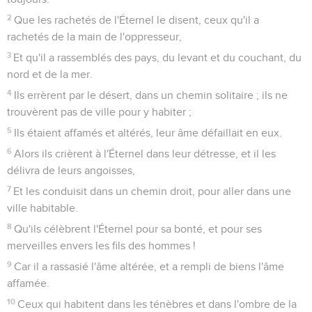
2
Que les rachetés de l'Éternel le disent, ceux qu'il a
rachetés de la main de l'oppresseur,
3
Et qu'il a rassemblés des pays, du levant et du couchant, du
nord et de la mer.
4
Ils errèrent par le désert, dans un chemin solitaire ; ils ne
trouvèrent pas de ville pour y habiter ;
5
Ils étaient affamés et altérés, leur âme défaillait en eux.
6
Alors ils crièrent à l'Éternel dans leur détresse, et il les
délivra de leurs angoisses,
7
Et les conduisit dans un chemin droit, pour aller dans une
ville habitable.
8
Qu'ils célèbrent l'Éternel pour sa bonté, et pour ses
merveilles envers les fils des hommes !
9
Car il a rassasié l'âme altérée, et a rempli de biens l'âme
affamée.
10
Ceux qui habitent dans les ténèbres et dans l'ombre de la