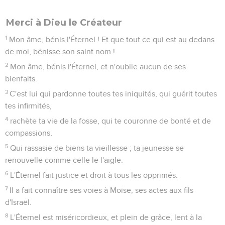
Merci à Dieu le Créateur
1
Mon âme, bénis l'Éternel ! Et que tout ce qui est au dedans
de moi, bénisse son saint nom !
2
Mon âme, bénis l'Éternel, et n'oublie aucun de ses
bienfaits.
3
C'est lui qui pardonne toutes tes iniquités, qui guérit toutes
tes infirmités,
4
rachète ta vie de la fosse, qui te couronne de bonté et de
compassions,
5
Qui rassasie de biens ta vieillesse ; ta jeunesse se
renouvelle comme celle le l'aigle.
6
L'Éternel fait justice et droit à tous les opprimés.
7
Il a fait connaître ses voies à Moïse, ses actes aux fils
d'Israël.
8
L'Éternel est miséricordieux, et plein de grâce, lent à la