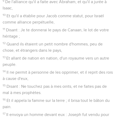
9
De l'alliance qu'il a faite avec Abraham, et qu'il a jurée à
Isaac,
10
Et qu'il a établie pour Jacob comme statut, pour Israël
comme alliance perpétuelle,
11
Disant : Je te donnerai le pays de Canaan, le lot de votre
héritage ;
12
Quand ils étaient un petit nombre d'hommes, peu de
chose, et étrangers dans le pays,
13
Et allant de nation en nation, d'un royaume vers un autre
peuple.
14
Il ne permit à personne de les opprimer, et il reprit des rois
à cause d'eux,
15
Disant : Ne touchez pas à mes oints, et ne faites pas de
mal à mes prophètes.
16
Et il appela la famine sur la terre ; il brisa tout le bâton du
pain.
17
Il envoya un homme devant eux : Joseph fut vendu pour