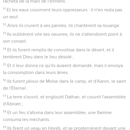
racheta de la main de l'ennemi.
11
Et les eaux couvrirent leurs oppresseurs : il n'en resta pas
un seul.
12
Alors ils crurent à ses paroles, ils chantèrent sa louange.
13
Ils oublièrent vite ses oeuvres, ils ne s'attendirent point à
son conseil.
14
Et ils furent remplis de convoitise dans le désert, et il
tentèrent Dieu dans le lieu désolé ;
15
Et il leur donna ce qu'ils avaient demandé, mais il envoya
la consomption dans leurs âmes.
16
Ils furent jaloux de Moïse dans le camp, et d'Aaron, le saint
de l'Éternel :
17
La terre s'ouvrit, et engloutit Dathan, et couvrit l'assemblée
d'Abiram ;
18
Et un feu s'alluma dans leur assemblée, une flamme
consuma les méchants.
19
Ils firent un veau en Horeb, et se prosternèrent devant une