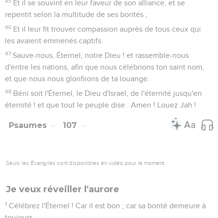
45
Et il se souvint en leur faveur de son alliance, et se
repentit selon la multitude de ses bontés ;
46
Et il leur fit trouver compassion auprès de tous ceux qui
les avaient emmenés captifs.
47
Sauve-nous, Éternel, notre Dieu ! et rassemble-nous
d'entre les nations, afin que nous célébrions ton saint nom,
et que nous nous glorifiions de ta louange.
48
Béni soit l'Éternel, le Dieu d'Israël, de l'éternité jusqu'en
éternité ! et que tout le peuple dise : Amen ! Louez Jah !
Psaumes
107
Seuls les Évangiles sont disponibles en vidéo pour le moment.
Je veux réveiller l'aurore
1
Célébrez l'Éternel ! Car il est bon ; car sa bonté demeure à
toujours.