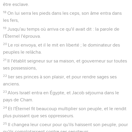
être esclave.
18
On lui serra les pieds dans les ceps, son âme entra dans
les fers,
19
Jusqu'au temps où arriva ce qu'il avait dit : la parole de
l'Éternel l'éprouva.
20
Le roi envoya, et il le mit en liberté ; le dominateur des
peuples le relâcha.
21
Il l'établit seigneur sur sa maison, et gouverneur sur toutes
ses possessions,
22
lier ses princes à son plaisir, et pour rendre sages ses
anciens.
23
Alors Israël entra en Égypte, et Jacob séjourna dans le
pays de Cham.
24
Et l'Éternel fit beaucoup multiplier son peuple, et le rendit
plus puissant que ses oppresseurs.
25
Il changea leur coeur pour qu'ils haïssent son peuple, pour
qu'ils complotassent contre ses serviteurs.