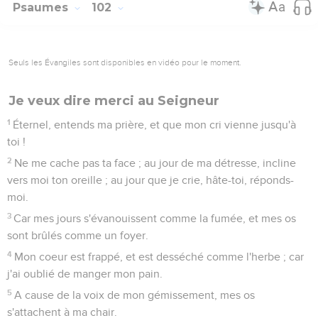
Psaumes
102
Seuls les Évangiles sont disponibles en vidéo pour le moment.
Je veux dire merci au Seigneur
1
Éternel, entends ma prière, et que mon cri vienne jusqu'à
toi !
2
Ne me cache pas ta face ; au jour de ma détresse, incline
vers moi ton oreille ; au jour que je crie, hâte-toi, réponds-
moi.
3
Car mes jours s'évanouissent comme la fumée, et mes os
sont brûlés comme un foyer.
4
Mon coeur est frappé, et est desséché comme l'herbe ; car
j'ai oublié de manger mon pain.
5
A cause de la voix de mon gémissement, mes os
s'attachent à ma chair.