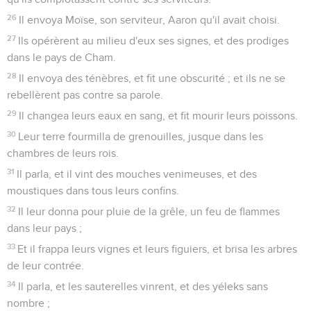
26
Il envoya Moïse, son serviteur, Aaron qu'il avait choisi.
27
Ils opérèrent au milieu d'eux ses signes, et des prodiges
dans le pays de Cham.
28
Il envoya des ténèbres, et fit une obscurité ; et ils ne se
rebellèrent pas contre sa parole.
29
Il changea leurs eaux en sang, et fit mourir leurs poissons.
30
Leur terre fourmilla de grenouilles, jusque dans les
chambres de leurs rois.
31
Il parla, et il vint des mouches venimeuses, et des
moustiques dans tous leurs confins.
32
Il leur donna pour pluie de la grêle, un feu de flammes
dans leur pays ;
33
Et il frappa leurs vignes et leurs figuiers, et brisa les arbres
de leur contrée.
34
Il parla, et les sauterelles vinrent, et des yéleks sans
nombre ;