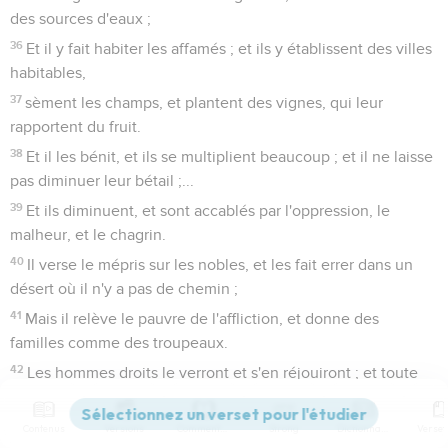
des sources d'eaux ;
36
Et il y fait habiter les affamés ; et ils y établissent des villes
habitables,
37
sèment les champs, et plantent des vignes, qui leur
rapportent du fruit.
38
Et il les bénit, et ils se multiplient beaucoup ; et il ne laisse
pas diminuer leur bétail ;...
39
Et ils diminuent, et sont accablés par l'oppression, le
malheur, et le chagrin.
40
Il verse le mépris sur les nobles, et les fait errer dans un
désert où il n'y a pas de chemin ;
41
Mais il relève le pauvre de l'affliction, et donne des
familles comme des troupeaux.
42
Les hommes droits le verront et s'en réjouiront ; et toute
iniquité fermera sa bouche.
43
Qui est sage prendra garde à ces choses, et comprendra
Contenus
Versions
Commentaires
Strong
Dictionnaire