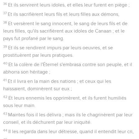
36
Et ils servirent leurs idoles, et elles leur furent en piège ;
37
Et ils sacrifièrent leurs fils et leurs filles aux démons,
38
Et versèrent le sang innocent, le sang de leurs fils et de
leurs filles, qu'ils sacrifièrent aux idoles de Canaan ; et le
pays fut profané par le sang.
39
Et ils se rendirent impurs par leurs oeuvres, et se
prostituèrent par leurs pratiques.
40
Et la colère de l'Éternel s'embrasa contre son peuple, et il
abhorra son héritage ;
41
Et il livra en la main des nations ; et ceux qui les
haïssaient, dominèrent sur eux ;
42
Et leurs ennemis les opprimèrent, et ils furent humiliés
sous leur main.
43
Maintes fois il les délivra ; mais ils le chagrinèrent par leur
conseil, et ils déchurent par leur iniquité.
44
Il les regarda dans leur détresse, quand il entendit leur cri,