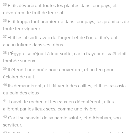
35
Et ils dévorèrent toutes les plantes dans leur pays, et
dévorèrent le fruit de leur sol.
36
Et il frappa tout premier-né dans leur pays, les prémices de
toute leur vigueur.
37
Et il les fit sortir avec de l'argent et de l'or, et il n'y eut
aucun infirme dans ses tribus.
38
L'Égypte se réjouit à leur sortie, car la frayeur d'Israël était
tombée sur eux.
39
Il étendit une nuée pour couverture, et un feu pour
éclairer de nuit.
40
Ils demandèrent, et il fit venir des cailles, et il les rassasia
du pain des cieux.
41
Il ouvrit le rocher, et les eaux en découlèrent ; elles
allèrent par les lieux secs, comme une rivière.
42
Car il se souvint de sa parole sainte, et d'Abraham, son
serviteur.
43