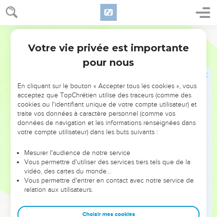
8
Éternel, notre Dieu ! tu leur as répondu, tu as été pour eux
un Dieu qui pardonnait, et prenait vengeance de leurs actes.
9
Exaltez l'Éternel, notre Dieu, et prosternez-vous en la
Darby
montagne de sa sainteté ; car l'Éternel, notre Dieu, est saint.
Votre vie privée est importante
Psaumes
99
pour nous
Psaumes
100
En cliquant sur le bouton « Accepter tous les cookies », vous
acceptez que TopChrétien utilise des traceurs (comme des
Seuls les Évangiles sont disponibles en vidéo pour le moment.
cookies ou l'identifiant unique de votre compte utilisateur) et
traite vos données à caractère personnel (comme vos
données de navigation et les informations renseignées dans
Le roi s'engage devant Dieu à respecter le
votre compte utilisateur) dans les buts suivants :
droit
Mesurer l'audience de notre service
1
Poussez des cris de joie vers l'Éternel, toute la terre !
Vous permettre d'utiliser des services tiers tels que de la
2
Servez l'Éternel avec joie, venez devant lui avec des
vidéo, des cartes du monde…
Vous permettre d'entrer en contact avec notre service de
chants de triomphe.
relation aux utilisateurs.
3
Sachez que l'Éternel est Dieu. C'est lui qui nous a faits, et
ce n'est pas nous ; nous sommes son peuple, et le troupeau
Choisir mes cookies