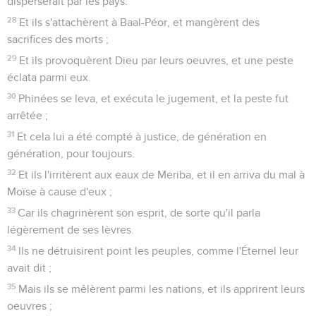
disperserait par les pays.
28
Et ils s'attachèrent à Baal-Péor, et mangèrent des
sacrifices des morts ;
29
Et ils provoquèrent Dieu par leurs oeuvres, et une peste
éclata parmi eux.
30
Phinées se leva, et exécuta le jugement, et la peste fut
arrêtée ;
31
Et cela lui a été compté à justice, de génération en
génération, pour toujours.
32
Et ils l'irritèrent aux eaux de Meriba, et il en arriva du mal à
Moïse à cause d'eux ;
33
Car ils chagrinèrent son esprit, de sorte qu'il parla
légèrement de ses lèvres.
34
Ils ne détruisirent point les peuples, comme l'Éternel leur
avait dit ;
35
Mais ils se mêlèrent parmi les nations, et ils apprirent leurs
oeuvres ;