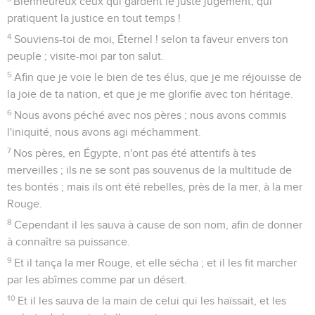
Bienheureux ceux qui gardent le juste jugement, qui
pratiquent la justice en tout temps !
4
Souviens-toi de moi, Éternel ! selon ta faveur envers ton
peuple ; visite-moi par ton salut.
5
Afin que je voie le bien de tes élus, que je me réjouisse de
la joie de ta nation, et que je me glorifie avec ton héritage.
6
Nous avons péché avec nos pères ; nous avons commis
l'iniquité, nous avons agi méchamment.
7
Nos pères, en Égypte, n'ont pas été attentifs à tes
merveilles ; ils ne se sont pas souvenus de la multitude de
tes bontés ; mais ils ont été rebelles, près de la mer, à la mer
Rouge.
8
Cependant il les sauva à cause de son nom, afin de donner
à connaître sa puissance.
9
Et il tança la mer Rouge, et elle sécha ; et il les fit marcher
par les abîmes comme par un désert.
10
Et il les sauva de la main de celui qui les haïssait, et les