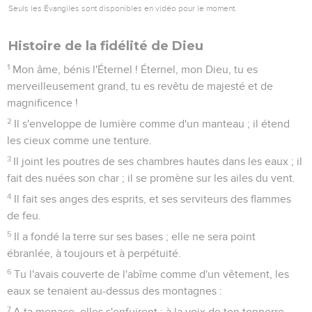
Seuls les Évangiles sont disponibles en vidéo pour le moment.
Histoire de la fidélité de Dieu
1
Mon âme, bénis l'Éternel ! Éternel, mon Dieu, tu es
merveilleusement grand, tu es revêtu de majesté et de
magnificence !
2
Il s'enveloppe de lumière comme d'un manteau ; il étend
les cieux comme une tenture.
3
Il joint les poutres de ses chambres hautes dans les eaux ; il
fait des nuées son char ; il se promène sur les ailes du vent.
4
Il fait ses anges des esprits, et ses serviteurs des flammes
de feu.
5
Il a fondé la terre sur ses bases ; elle ne sera point
ébranlée, à toujours et à perpétuité.
6
Tu l'avais couverte de l'abîme comme d'un vêtement, les
eaux se tenaient au-dessus des montagnes :
7
A ta menace, elles s'enfuirent ; à la voix de ton tonnerre,