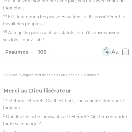
Et il fit sortir son peuple avec joie, ses élus avec chant de
triomphe ;
44
Et il leur donna les pays des nations, et ils possédèrent le
travail des peuples ;
45
Afin qu'ils gardassent ses statuts, et qu'ils observassent
ses lois. Louez Jah !
Psaumes
106
Seuls les Évangiles sont disponibles en vidéo pour le moment.
Merci au Dieu libérateur
1
Célébrez l'Éternel ! Car il est bon ; car sa bonté demeure à
toujours.
2
Qui dira les actes puissants de l'Éternel ? Qui fera entendre
toute sa louange ?
3