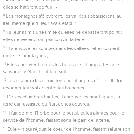
elles se hâtèrent de fuir : -
8
Les montagnes s'élevèrent, les vallées s'abaissèrent, au
lieu même que tu leur avais établi ; -
9
Tu leur as mis une limite qu'elles ne dépasseront point ;
elles ne reviendront pas couvrir la terre.
10
Il a envoyé les sources dans les vallées : elles coulent
entre les montagnes ;
11
Elles abreuvent toutes les bêtes des champs ; les ânes
sauvages y étanchent leur soif.
12
Les oiseaux des cieux demeurent auprès d'elles ; ils font
résonner leur voix d'entre les branches.
13
De ses chambres hautes, il abreuve les montagnes ; la
terre est rassasiée du fruit de tes oeuvres.
14
Il fait germer l'herbe pour le bétail, et les plantes pour le
service de l'homme, faisant sortir le pain de la terre,
15
Et le vin qui réjouit le coeur de l'homme, faisant reluire son