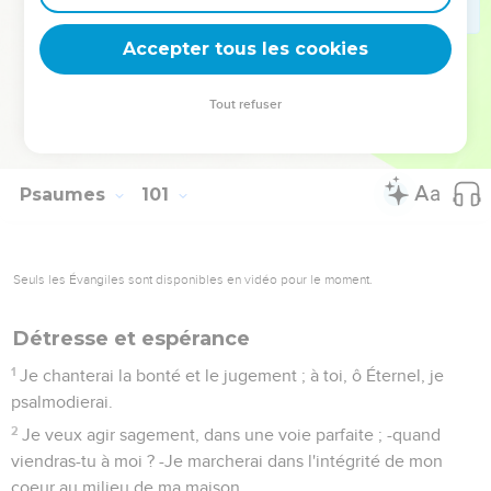
de sa pâture.
4
Entrez dans ses portes avec des actions de grâces, dans
Accepter tous les cookies
ses parvis avec des louanges. Célébrez-le, bénissez son
nom !
Tout refuser
5
Car l'Éternel est bon ; sa bonté demeure à toujours, et sa
fidélité de génération en génération.
Psaumes
101
Seuls les Évangiles sont disponibles en vidéo pour le moment.
Détresse et espérance
1
Je chanterai la bonté et le jugement ; à toi, ô Éternel, je
psalmodierai.
2
Je veux agir sagement, dans une voie parfaite ; -quand
viendras-tu à moi ? -Je marcherai dans l'intégrité de mon
coeur au milieu de ma maison.