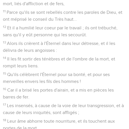
mort, liés d'affliction et de fers,
11
Parce qu'ils se sont rebellés contre les paroles de Dieu, et
ont méprisé le conseil du Très haut...
12
Et il a humilié leur coeur par le travail ; ils ont trébuché,
sans qu'il y eût personne qui les secourût.
13
Alors ils crièrent à l'Éternel dans leur détresse, et il les
délivra de leurs angoisses :
14
Il les fit sortir des ténèbres et de l'ombre de la mort, et
rompit leurs liens.
15
Qu'ils célèbrent l'Éternel pour sa bonté, et pour ses
merveilles envers les fils des hommes !
16
Car il a brisé les portes d'airain, et a mis en pièces les
barres de fer.
17
Les insensés, à cause de la voie de leur transgression, et à
cause de leurs iniquités, sont affligés ;
18
Leur âme abhorre toute nourriture, et ils touchent aux
portes de la mort.