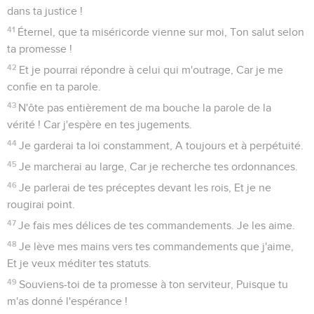
dans ta justice !
41
Éternel, que ta miséricorde vienne sur moi, Ton salut selon
ta promesse !
42
Et je pourrai répondre à celui qui m'outrage, Car je me
confie en ta parole.
43
N'ôte pas entièrement de ma bouche la parole de la
vérité ! Car j'espère en tes jugements.
44
Je garderai ta loi constamment, A toujours et à perpétuité.
45
Je marcherai au large, Car je recherche tes ordonnances.
46
Je parlerai de tes préceptes devant les rois, Et je ne
rougirai point.
47
Je fais mes délices de tes commandements. Je les aime.
48
Je lève mes mains vers tes commandements que j'aime,
Et je veux méditer tes statuts.
49
Souviens-toi de ta promesse à ton serviteur, Puisque tu
m'as donné l'espérance !