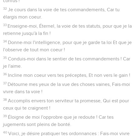
confus !
32
Je cours dans la voie de tes commandements, Car tu
élargis mon coeur.
33
Enseigne-moi, Éternel, la voie de tes statuts, pour que je la
retienne jusqu'à la fin !
34
Donne-moi l'intelligence, pour que je garde ta loi Et que je
l'observe de tout mon coeur !
35
Conduis-moi dans le sentier de tes commandements ! Car
je l'aime.
36
Incline mon coeur vers tes préceptes, Et non vers le gain !
37
Détourne mes yeux de la vue des choses vaines, Fais-moi
vivre dans ta voie !
38
Accomplis envers ton serviteur ta promesse, Qui est pour
ceux qui te craignent !
39
Éloigne de moi l'opprobre que je redoute ! Car tes
jugements sont pleins de bonté.
40
Voici, je désire pratiquer tes ordonnances : Fais-moi vivre