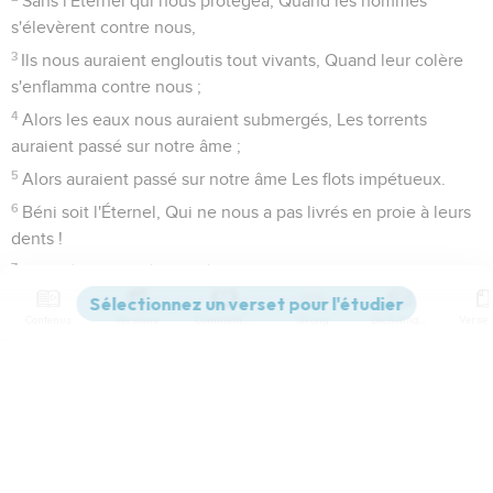
Sans l'Éternel qui nous protégea, Quand les hommes
s'élevèrent contre nous,
3
Ils nous auraient engloutis tout vivants, Quand leur colère
s'enflamma contre nous ;
4
Alors les eaux nous auraient submergés, Les torrents
auraient passé sur notre âme ;
5
Alors auraient passé sur notre âme Les flots impétueux.
6
Béni soit l'Éternel, Qui ne nous a pas livrés en proie à leurs
dents !
7
Notre âme s'est échappée comme l'oiseau du filet des
oiseleurs ; Le filet s'est rompu, et nous nous sommes
Contenus
Versions
Commentaires
Strong
Dictionnaire
échappés.
8
Notre secours est dans le nom de l'Éternel, Qui a fait les
cieux et la terre.
Paramètres de lecture
Psaumes
125
Afficher les numéros de versets