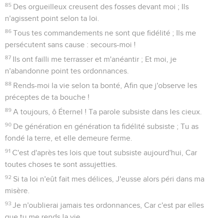
85
Des orgueilleux creusent des fosses devant moi ; Ils
n'agissent point selon ta loi.
86
Tous tes commandements ne sont que fidélité ; Ils me
persécutent sans cause : secours-moi !
87
Ils ont failli me terrasser et m'anéantir ; Et moi, je
n'abandonne point tes ordonnances.
88
Rends-moi la vie selon ta bonté, Afin que j'observe les
préceptes de ta bouche !
89
A toujours, ô Éternel ! Ta parole subsiste dans les cieux.
90
De génération en génération ta fidélité subsiste ; Tu as
fondé la terre, et elle demeure ferme.
91
C'est d'après tes lois que tout subsiste aujourd'hui, Car
toutes choses te sont assujetties.
92
Si ta loi n'eût fait mes délices, J'eusse alors péri dans ma
misère.
93
Je n'oublierai jamais tes ordonnances, Car c'est par elles
que tu me rends la vie.