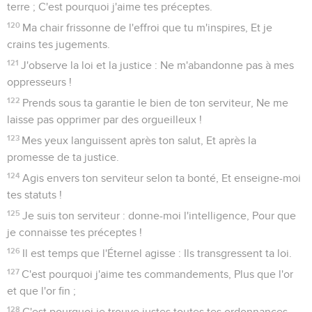
terre ; C'est pourquoi j'aime tes préceptes.
120
Ma chair frissonne de l'effroi que tu m'inspires, Et je
crains tes jugements.
121
J'observe la loi et la justice : Ne m'abandonne pas à mes
oppresseurs !
122
Prends sous ta garantie le bien de ton serviteur, Ne me
laisse pas opprimer par des orgueilleux !
123
Mes yeux languissent après ton salut, Et après la
promesse de ta justice.
124
Agis envers ton serviteur selon ta bonté, Et enseigne-moi
tes statuts !
125
Je suis ton serviteur : donne-moi l'intelligence, Pour que
je connaisse tes préceptes !
126
Il est temps que l'Éternel agisse : Ils transgressent ta loi.
127
C'est pourquoi j'aime tes commandements, Plus que l'or
et que l'or fin ;
128
C'est pourquoi je trouve justes toutes tes ordonnances,