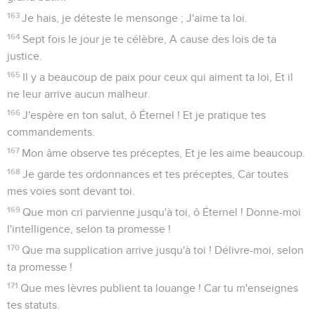
163
Je hais, je déteste le mensonge ; J'aime ta loi.
164
Sept fois le jour je te célèbre, A cause des lois de ta
justice.
165
Il y a beaucoup de paix pour ceux qui aiment ta loi, Et il
ne leur arrive aucun malheur.
166
J'espère en ton salut, ô Éternel ! Et je pratique tes
commandements.
167
Mon âme observe tes préceptes, Et je les aime beaucoup.
168
Je garde tes ordonnances et tes préceptes, Car toutes
mes voies sont devant toi.
169
Que mon cri parvienne jusqu'à toi, ô Éternel ! Donne-moi
l'intelligence, selon ta promesse !
170
Que ma supplication arrive jusqu'à toi ! Délivre-moi, selon
ta promesse !
171
Que mes lèvres publient ta louange ! Car tu m'enseignes
tes statuts.