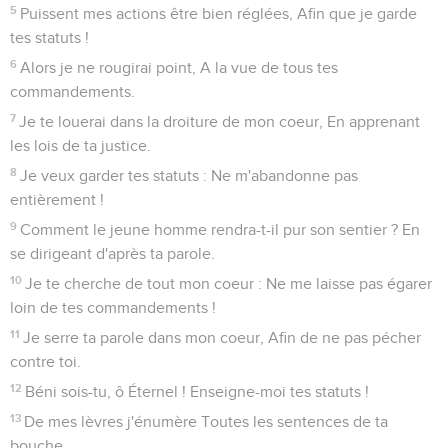
5
Puissent mes actions être bien réglées, Afin que je garde
tes statuts !
6
Alors je ne rougirai point, A la vue de tous tes
commandements.
7
Je te louerai dans la droiture de mon coeur, En apprenant
les lois de ta justice.
8
Je veux garder tes statuts : Ne m'abandonne pas
entièrement !
9
Comment le jeune homme rendra-t-il pur son sentier ? En
se dirigeant d'après ta parole.
10
Je te cherche de tout mon coeur : Ne me laisse pas égarer
loin de tes commandements !
11
Je serre ta parole dans mon coeur, Afin de ne pas pécher
contre toi.
12
Béni sois-tu, ô Éternel ! Enseigne-moi tes statuts !
13
De mes lèvres j'énumère Toutes les sentences de ta
bouche.