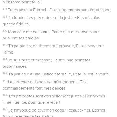
n'observe point ta loi.
137
Tu es juste, ô Éternel ! Et tes jugements sont équitables ;
138
Tu fondes tes préceptes sur la justice Et sur la plus
grande fidélité.
139
Mon zèle me consume, Parce que mes adversaires
oublient tes paroles.
140
Ta parole est entièrement éprouvée, Et ton serviteur
l'aime.
141
Je suis petit et méprisé ; Je n'oublie point tes
ordonnances.
142
Ta justice est une justice éternelle, Et ta loi est la vérité.
143
La détresse et l'angoisse m'atteignent : Tes
commandements font mes délices.
144
Tes préceptes sont éternellement justes : Donne-moi
l'intelligence, pour que je vive !
145
Je t'invoque de tout mon coeur : exauce-moi, Éternel,
Afin que je garde tes statuts !