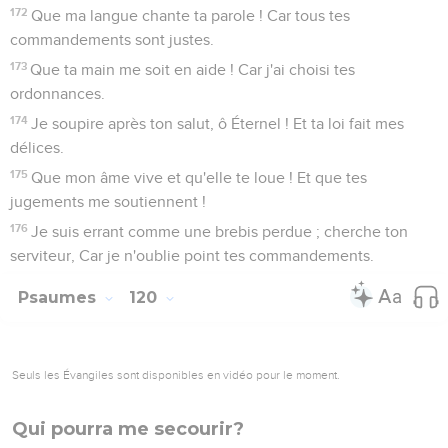
172
Que ma langue chante ta parole ! Car tous tes
commandements sont justes.
173
Que ta main me soit en aide ! Car j'ai choisi tes
ordonnances.
174
Je soupire après ton salut, ô Éternel ! Et ta loi fait mes
délices.
175
Que mon âme vive et qu'elle te loue ! Et que tes
jugements me soutiennent !
176
Je suis errant comme une brebis perdue ; cherche ton
serviteur, Car je n'oublie point tes commandements.
Psaumes
120
Seuls les Évangiles sont disponibles en vidéo pour le moment.
Qui pourra me secourir?