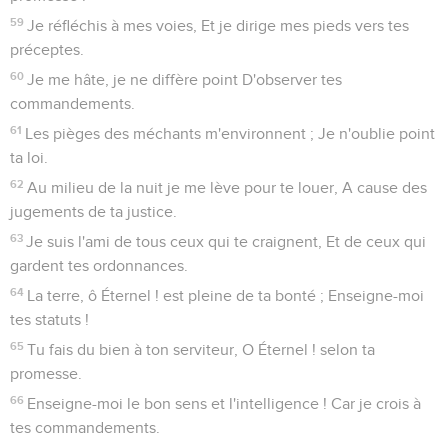
59
Je réfléchis à mes voies, Et je dirige mes pieds vers tes
préceptes.
60
Je me hâte, je ne diffère point D'observer tes
commandements.
61
Les pièges des méchants m'environnent ; Je n'oublie point
ta loi.
62
Au milieu de la nuit je me lève pour te louer, A cause des
jugements de ta justice.
63
Je suis l'ami de tous ceux qui te craignent, Et de ceux qui
gardent tes ordonnances.
64
La terre, ô Éternel ! est pleine de ta bonté ; Enseigne-moi
tes statuts !
65
Tu fais du bien à ton serviteur, O Éternel ! selon ta
promesse.
66
Enseigne-moi le bon sens et l'intelligence ! Car je crois à
tes commandements.