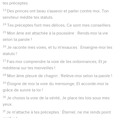
tes préceptes.
23
Des princes ont beau s'asseoir et parler contre moi, Ton
serviteur médite tes statuts.
24
Tes préceptes font mes délices, Ce sont mes conseillers.
25
Mon âme est attachée à la poussière : Rends-moi la vie
selon ta parole !
26
Je raconte mes voies, et tu m'exauces : Enseigne-moi tes
statuts !
27
Fais-moi comprendre la voie de tes ordonnances, Et je
méditerai sur tes merveilles !
28
Mon âme pleure de chagrin : Relève-moi selon ta parole !
29
Éloigne de moi la voie du mensonge, Et accorde-moi la
grâce de suivre ta loi !
30
Je choisis la voie de la vérité, Je place tes lois sous mes
yeux.
31
Je m'attache à tes préceptes : Éternel, ne me rends point