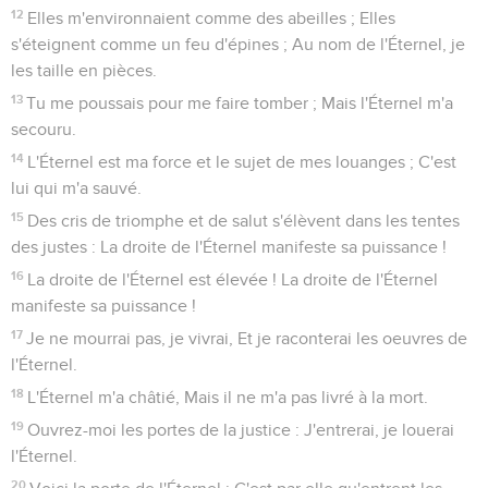
12
Elles m'environnaient comme des abeilles ; Elles
s'éteignent comme un feu d'épines ; Au nom de l'Éternel, je
les taille en pièces.
13
Tu me poussais pour me faire tomber ; Mais l'Éternel m'a
secouru.
14
L'Éternel est ma force et le sujet de mes louanges ; C'est
lui qui m'a sauvé.
15
Des cris de triomphe et de salut s'élèvent dans les tentes
des justes : La droite de l'Éternel manifeste sa puissance !
16
La droite de l'Éternel est élevée ! La droite de l'Éternel
manifeste sa puissance !
17
Je ne mourrai pas, je vivrai, Et je raconterai les oeuvres de
l'Éternel.
18
L'Éternel m'a châtié, Mais il ne m'a pas livré à la mort.
19
Ouvrez-moi les portes de la justice : J'entrerai, je louerai
l'Éternel.
20