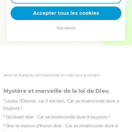
Vivre pour raconter ce que le Seigneur a fait
Accepter tous les cookies
1
Louez l'Éternel, vous toutes les nations, Célébrez-le, vous
tous les peuples !
Tout refuser
2
Car sa bonté pour nous est grande, Et sa fidélité dure à
toujours. Louez l'Éternel !
Psaumes
118
Seuls les Évangiles sont disponibles en vidéo pour le moment.
Mystère et merveille de la loi de Dieu
1
Louez l'Éternel, car il est bon, Car sa miséricorde dure à
toujours !
2
Qu'Israël dise : Car sa miséricorde dure à toujours !
3
Que la maison d'Aaron dise : Car sa miséricorde dure à