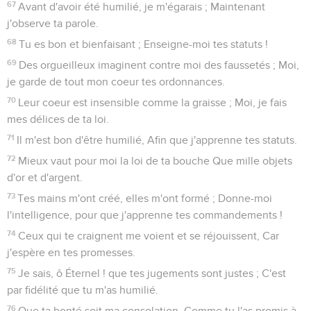
67
Avant d'avoir été humilié, je m'égarais ; Maintenant
j'observe ta parole.
68
Tu es bon et bienfaisant ; Enseigne-moi tes statuts !
69
Des orgueilleux imaginent contre moi des faussetés ; Moi,
je garde de tout mon coeur tes ordonnances.
70
Leur coeur est insensible comme la graisse ; Moi, je fais
mes délices de ta loi.
71
Il m'est bon d'être humilié, Afin que j'apprenne tes statuts.
72
Mieux vaut pour moi la loi de ta bouche Que mille objets
d'or et d'argent.
73
Tes mains m'ont créé, elles m'ont formé ; Donne-moi
l'intelligence, pour que j'apprenne tes commandements !
74
Ceux qui te craignent me voient et se réjouissent, Car
j'espère en tes promesses.
75
Je sais, ô Éternel ! que tes jugements sont justes ; C'est
par fidélité que tu m'as humilié.
76
Que ta bonté soit ma consolation, Comme tu l'as promis à