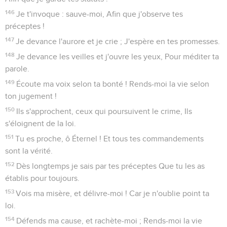
146
Je t'invoque : sauve-moi, Afin que j'observe tes
préceptes !
147
Je devance l'aurore et je crie ; J'espère en tes promesses.
148
Je devance les veilles et j'ouvre les yeux, Pour méditer ta
parole.
149
Écoute ma voix selon ta bonté ! Rends-moi la vie selon
ton jugement !
150
Ils s'approchent, ceux qui poursuivent le crime, Ils
s'éloignent de la loi.
151
Tu es proche, ô Éternel ! Et tous tes commandements
sont la vérité.
152
Dès longtemps je sais par tes préceptes Que tu les as
établis pour toujours.
153
Vois ma misère, et délivre-moi ! Car je n'oublie point ta
loi.
154
Défends ma cause, et rachète-moi ; Rends-moi la vie