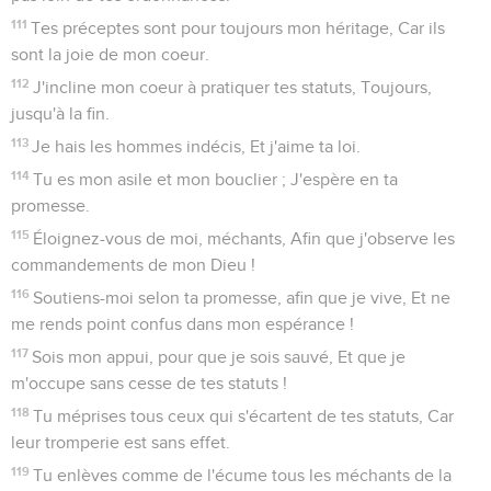
111
Tes préceptes sont pour toujours mon héritage, Car ils
sont la joie de mon coeur.
112
J'incline mon coeur à pratiquer tes statuts, Toujours,
jusqu'à la fin.
113
Je hais les hommes indécis, Et j'aime ta loi.
114
Tu es mon asile et mon bouclier ; J'espère en ta
promesse.
115
Éloignez-vous de moi, méchants, Afin que j'observe les
commandements de mon Dieu !
116
Soutiens-moi selon ta promesse, afin que je vive, Et ne
me rends point confus dans mon espérance !
117
Sois mon appui, pour que je sois sauvé, Et que je
m'occupe sans cesse de tes statuts !
118
Tu méprises tous ceux qui s'écartent de tes statuts, Car
leur tromperie est sans effet.
119
Tu enlèves comme de l'écume tous les méchants de la