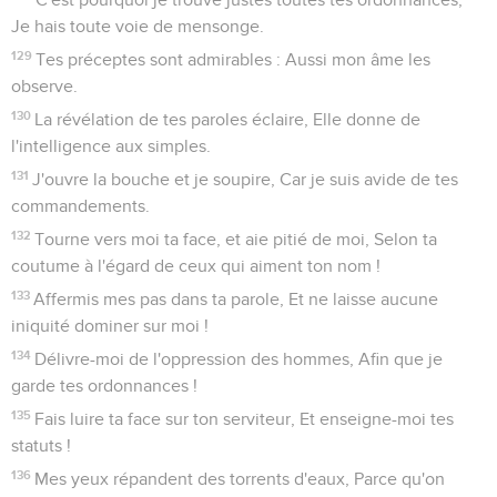
Je hais toute voie de mensonge.
129
Tes préceptes sont admirables : Aussi mon âme les
observe.
130
La révélation de tes paroles éclaire, Elle donne de
l'intelligence aux simples.
131
J'ouvre la bouche et je soupire, Car je suis avide de tes
commandements.
132
Tourne vers moi ta face, et aie pitié de moi, Selon ta
coutume à l'égard de ceux qui aiment ton nom !
133
Affermis mes pas dans ta parole, Et ne laisse aucune
iniquité dominer sur moi !
134
Délivre-moi de l'oppression des hommes, Afin que je
garde tes ordonnances !
135
Fais luire ta face sur ton serviteur, Et enseigne-moi tes
statuts !
136
Mes yeux répandent des torrents d'eaux, Parce qu'on