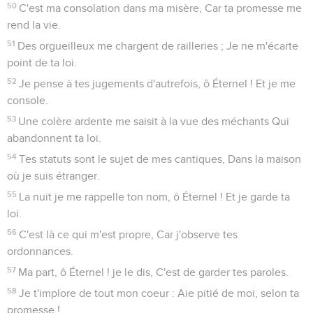
50
C'est ma consolation dans ma misère, Car ta promesse me
rend la vie.
51
Des orgueilleux me chargent de railleries ; Je ne m'écarte
point de ta loi.
52
Je pense à tes jugements d'autrefois, ô Éternel ! Et je me
console.
53
Une colère ardente me saisit à la vue des méchants Qui
abandonnent ta loi.
54
Tes statuts sont le sujet de mes cantiques, Dans la maison
où je suis étranger.
55
La nuit je me rappelle ton nom, ô Éternel ! Et je garde ta
loi.
56
C'est là ce qui m'est propre, Car j'observe tes
ordonnances.
57
Ma part, ô Éternel ! je le dis, C'est de garder tes paroles.
58
Je t'implore de tout mon coeur : Aie pitié de moi, selon ta
promesse !