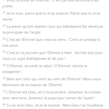
Voici la porte de l'Éternel : C'est par elle qu'entrent les
justes.
21
Je te loue, parce que tu m'as exaucé, Parce que tu m'as
sauvé.
22
La pierre qu'ont rejetée ceux qui bâtissaient Est devenue
la principale de l'angle.
23
C'est de l'Éternel que cela est venu : C'est un prodige à
nos yeux.
24
C'est ici la journée que l'Éternel a faite : Qu'elle soit pour
nous un sujet d'allégresse et de joie !
25
O Éternel, accorde le salut ! O Éternel, donne la
prospérité !
26
Béni soit celui qui vient au nom de l'Éternel ! Nous vous
bénissons de la maison de l'Éternel.
27
L'Éternel est Dieu, et il nous éclaire. Attachez la victime
avec des liens, Amenez-la jusqu'aux cornes de l'autel !
28
Tu es mon Dieu, et je te louerai ; Mon Dieu ! je t'exalterai.