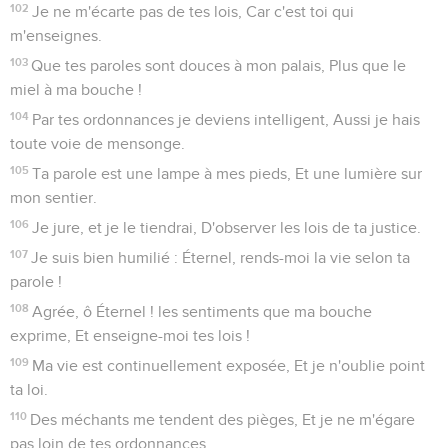
102
Je ne m'écarte pas de tes lois, Car c'est toi qui
m'enseignes.
103
Que tes paroles sont douces à mon palais, Plus que le
miel à ma bouche !
104
Par tes ordonnances je deviens intelligent, Aussi je hais
toute voie de mensonge.
105
Ta parole est une lampe à mes pieds, Et une lumière sur
mon sentier.
106
Je jure, et je le tiendrai, D'observer les lois de ta justice.
107
Je suis bien humilié : Éternel, rends-moi la vie selon ta
parole !
108
Agrée, ô Éternel ! les sentiments que ma bouche
exprime, Et enseigne-moi tes lois !
109
Ma vie est continuellement exposée, Et je n'oublie point
ta loi.
110
Des méchants me tendent des pièges, Et je ne m'égare
pas loin de tes ordonnances.