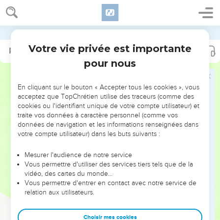
14
J'accomplirai mes voeux envers l'Éternel, En présence de
tout son peuple.
15
Elle a du prix aux yeux de l'Éternel, La mort de ceux qui
Segond 1910
l'aiment.
Votre vie privée est importante
Psaumes
116
16
Écoute-moi, ô Éternel ! car je suis ton serviteur, Ton
pour nous
serviteur, fils de ta servante. Tu as détaché mes liens.
17
Je t'offrirai un sacrifice d'actions de grâces, Et j'invoquerai
En cliquant sur le bouton « Accepter tous les cookies », vous
le nom de l'Éternel ;
acceptez que TopChrétien utilise des traceurs (comme des
cookies ou l'identifiant unique de votre compte utilisateur) et
18
J'accomplirai mes voeux envers l'Éternel, En présence de
traite vos données à caractère personnel (comme vos
tout son peuple,
données de navigation et les informations renseignées dans
19
votre compte utilisateur) dans les buts suivants :
Dans les parvis de la maison de l'Éternel, Au milieu de toi,
Jérusalem ! Louez l'Éternel !
Mesurer l'audience de notre service
Vous permettre d'utiliser des services tiers tels que de la
Psaumes
117
vidéo, des cartes du monde…
Vous permettre d'entrer en contact avec notre service de
relation aux utilisateurs.
Seuls les Évangiles sont disponibles en vidéo pour le moment.
Choisir mes cookies