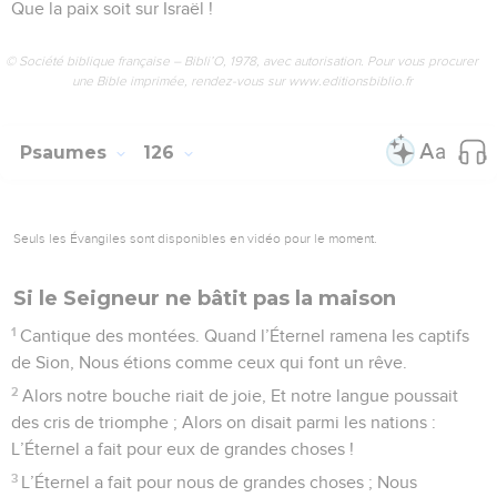
Que la paix soit sur Israël !
© Société biblique française – Bibli’O, 1978, avec autorisation. Pour vous procurer
une Bible imprimée, rendez-vous sur www.editionsbiblio.fr
Psaumes
126
Seuls les Évangiles sont disponibles en vidéo pour le moment.
Si le Seigneur ne bâtit pas la maison
1
Cantique des montées. Quand l’Éternel ramena les captifs
de Sion, Nous étions comme ceux qui font un rêve.
2
Alors notre bouche riait de joie, Et notre langue poussait
des cris de triomphe ; Alors on disait parmi les nations :
L’Éternel a fait pour eux de grandes choses !
3
L’Éternel a fait pour nous de grandes choses ; Nous