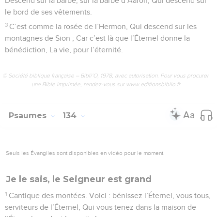
Descend sur la barbe, sur la barbe d’Aaron, Qui descend sur
le bord de ses vêtements.
3
C’est comme la rosée de l’Hermon, Qui descend sur les
montagnes de Sion ; Car c’est là que l’Éternel donne la
bénédiction, La vie, pour l’éternité.
© Société biblique française – Bibli’O, 1978, avec autorisation. Pour vous procurer
une Bible imprimée, rendez-vous sur www.editionsbiblio.fr
Psaumes
134
Seuls les Évangiles sont disponibles en vidéo pour le moment.
Je le sais, le Seigneur est grand
1
Cantique des montées. Voici : bénissez l’Éternel, vous tous,
serviteurs de l’Éternel, Qui vous tenez dans la maison de