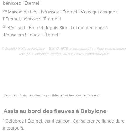
bénissez l’Éternel !
20
Maison de Lévi, bénissez l’Éternel ! Vous qui craignez
l’Éternel, bénissez l’Éternel !
21
Béni soit l’Éternel depuis Sion, Lui qui demeure à
Jérusalem ! Louez l’Éternel !
© Société biblique française – Bibli’O, 1978, avec autorisation. Pour vous procurer
une Bible imprimée, rendez-vous sur www.editionsbiblio.fr
Seuls les Évangiles sont disponibles en vidéo pour le moment.
Assis au bord des fleuves à Babylone
1
Célébrez l’Éternel, car il est bon, Car sa bienveillance dure
à toujours.