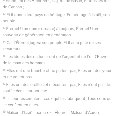
Sihon, roi des Amoréens, Og, roi de Basan, Et tous les rois
de Canaan ;
12
Et il donna leur pays en héritage, En héritage à Israël, son
peuple.
13
Éternel ! ton nom (subsiste) à toujours, Éternel ! ton
souvenir de génération en génération.
14
Car l’Éternel jugera son peuple Et il aura pitié de ses
serviteurs.
15
Les idoles des nations sont de l’argent et de l’or, Œuvre
de la main des hommes.
16
Elles ont une bouche et ne parlent pas, Elles ont des yeux
et ne voient pas,
17
Elles ont des oreilles et n’écoutent pas, Elles n’ont pas de
souffle dans leur bouche.
18
Ils leur ressemblent, ceux qui les fabriquent, Tous ceux qui
se confient en elles.
19
Maison d’Israël, bénissez l’Éternel ! Maison d’Aaron,