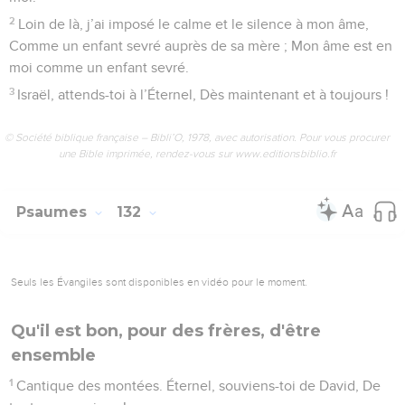
2
Loin de là, j’ai imposé le calme et le silence à mon âme,
Comme un enfant sevré auprès de sa mère ; Mon âme est en
moi comme un enfant sevré.
3
Israël, attends-toi à l’Éternel, Dès maintenant et à toujours !
© Société biblique française – Bibli’O, 1978, avec autorisation. Pour vous procurer
une Bible imprimée, rendez-vous sur www.editionsbiblio.fr
Psaumes
132
Seuls les Évangiles sont disponibles en vidéo pour le moment.
Qu'il est bon, pour des frères, d'être
ensemble
1
Cantique des montées. Éternel, souviens-toi de David, De