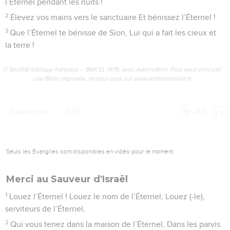
l’Éternel pendant les nuits !
2
Élevez vos mains vers le sanctuaire Et bénissez l’Éternel !
3
Que l’Éternel te bénisse de Sion, Lui qui a fait les cieux et
la terre !
© Société biblique française – Bibli’O, 1978, avec autorisation. Pour vous procurer
une Bible imprimée, rendez-vous sur www.editionsbiblio.fr
Psaumes
135
Seuls les Évangiles sont disponibles en vidéo pour le moment.
Merci au Sauveur d'Israël
1
Louez l’Éternel ! Louez le nom de l’Éternel, Louez (-le),
serviteurs de l’Éternel,
2
Qui vous tenez dans la maison de l’Éternel, Dans les parvis