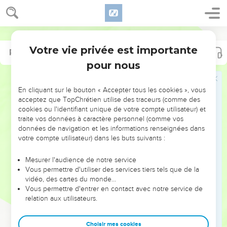
Votre vie privée est importante
Psaumes
Psaumes
124
136
pour nous
NE MANQUEZ PAS L’ÉVÉNEMENT
En cliquant sur le bouton « Accepter tous les cookies », vous
DE L’ANNÉE !
acceptez que TopChrétien utilise des traceurs (comme des
cookies ou l'identifiant unique de votre compte utilisateur) et
ET SI LEURS ERREURS POUVAIENT VOUS ÉVITER LES
traite vos données à caractère personnel (comme vos
VOTRES ?
données de navigation et les informations renseignées dans
votre compte utilisateur) dans les buts suivants :
On admire souvent les leaders pour leurs réussites, leur impact,
leur foi ou leur vision. Mais on voit moins les doutes, les erreurs
Mesurer l'audience de notre service
Vous permettre d'utiliser des services tiers tels que de la
et les saisons difficiles qu'ils ont traversés, alors même que ce
vidéo, des cartes du monde…
sont elles qui les ont façonnés.
Vous permettre d'entrer en contact avec notre service de
relation aux utilisateurs.
Dans cette conférence, leaders, entrepreneurs, et responsables
reviennent sur les erreurs marquantes de leur parcours et les
clés pour avancer avec plus de sagesse afin que leurs erreurs
Choisir mes cookies