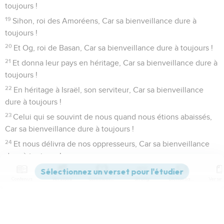
toujours !
19
Sihon, roi des Amoréens, Car sa bienveillance dure à
toujours !
20
Et Og, roi de Basan, Car sa bienveillance dure à toujours !
21
Et donna leur pays en héritage, Car sa bienveillance dure à
toujours !
22
En héritage à Israël, son serviteur, Car sa bienveillance
dure à toujours !
23
Celui qui se souvint de nous quand nous étions abaissés,
Car sa bienveillance dure à toujours !
24
Et nous délivra de nos oppresseurs, Car sa bienveillance
dure à toujours !
25
Celui qui donne du pain à toute chair, Car sa bienveillance
Contenus
Versions
Commentaires
Strong
Dictionnaire
dure à toujours !
26
Célébrez le Dieu des cieux, Car sa bienveillance dure à
toujours !
Paramètres de lecture