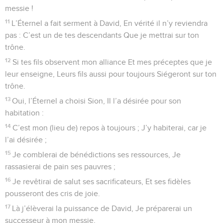
messie !
11
L’Éternel a fait serment à David, En vérité il n’y reviendra
pas : C’est un de tes descendants Que je mettrai sur ton
trône.
12
Si tes fils observent mon alliance Et mes préceptes que je
leur enseigne, Leurs fils aussi pour toujours Siégeront sur ton
trône.
13
Oui, l’Éternel a choisi Sion, Il l’a désirée pour son
habitation :
14
C’est mon (lieu de) repos à toujours ; J’y habiterai, car je
l’ai désirée ;
15
Je comblerai de bénédictions ses ressources, Je
rassasierai de pain ses pauvres ;
16
Je revêtirai de salut ses sacrificateurs, Et ses fidèles
pousseront des cris de joie.
17
Là j’élèverai la puissance de David, Je préparerai un
successeur à mon messie,