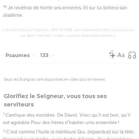
18
Je revêtirai de honte ses ennemis, Et sur lui brillera son
diadème.
© Société biblique française – Bibli’O, 1978, avec autorisation. Pour vous procurer
une Bible imprimée, rendez-vous sur www.editionsbiblio.fr
Psaumes
133
Seuls les Évangiles sont disponibles en vidéo pour le moment.
Glorifiez le Seigneur, vous tous ses
serviteurs
1
Cantique des montées. De David. Voici qu’il est bon, qu’il
est agréable Pour des frères d’habiter unis ensemble !
2
C’est comme l’huile la meilleure Qui, (répandue) sur la tête,