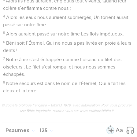
Alors ils nous auraient engloutis tout vivants, Quand leur
colère s’enflamma contre nous ;
4
Alors les eaux nous auraient submergés, Un torrent aurait
passé sur notre âme.
5
Alors auraient passé sur notre âme Les flots impétueux.
6
Béni soit l’Éternel, Qui ne nous a pas livrés en proie à leurs
dents !
7
Notre âme s’est échappée comme l’oiseau du filet des
oiseleurs ; Le filet s’est rompu, et nous nous sommes
échappés.
8
Notre secours est dans le nom de l’Éternel, Qui a fait les
cieux et la terre.
© Société biblique française – Bibli’O, 1978, avec autorisation. Pour vous procurer
une Bible imprimée, rendez-vous sur www.editionsbiblio.fr
Psaumes
125