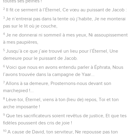
toutes ses peines !
2
Il fit ce serment à l’Éternel, Ce vœu au puissant de Jacob :
3
Je n’entrerai pas dans la tente où j’habite, Je ne monterai
pas sur le lit où je couche,
4
Je ne donnerai ni sommeil à mes yeux, Ni assoupissement
à mes paupières,
5
Jusqu’à ce que j’aie trouvé un lieu pour l’Éternel, Une
demeure pour le puissant de Jacob.
6
Voici que nous en avons entendu parler à Éphrata, Nous
l’avons trouvée dans la campagne de Yaar...
7
Allons à sa demeure, Prosternons-nous devant son
marchepied !...
8
Lève-toi, Éternel, viens à ton (lieu de) repos, Toi et ton
arche imposante !
9
Que tes sacrificateurs soient revêtus de justice, Et que tes
fidèles poussent des cris de joie !
10
A cause de David, ton serviteur, Ne repousse pas ton