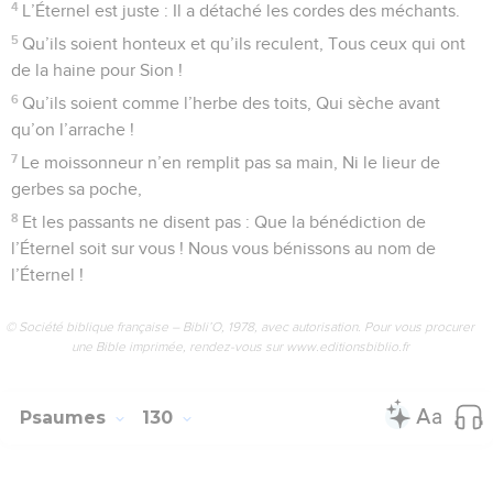
4
L’Éternel est juste : Il a détaché les cordes des méchants.
5
Qu’ils soient honteux et qu’ils reculent, Tous ceux qui ont
de la haine pour Sion !
6
Qu’ils soient comme l’herbe des toits, Qui sèche avant
qu’on l’arrache !
7
Le moissonneur n’en remplit pas sa main, Ni le lieur de
gerbes sa poche,
8
Et les passants ne disent pas : Que la bénédiction de
l’Éternel soit sur vous ! Nous vous bénissons au nom de
l’Éternel !
© Société biblique française – Bibli’O, 1978, avec autorisation. Pour vous procurer
une Bible imprimée, rendez-vous sur www.editionsbiblio.fr
Psaumes
130