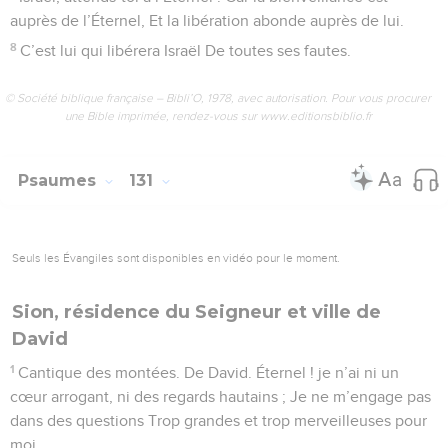
auprès de l’Éternel, Et la libération abonde auprès de lui.
8
C’est lui qui libérera Israël De toutes ses fautes.
© Société biblique française – Bibli’O, 1978, avec autorisation. Pour vous procurer
une Bible imprimée, rendez-vous sur www.editionsbiblio.fr
Psaumes
131
Seuls les Évangiles sont disponibles en vidéo pour le moment.
Sion, résidence du Seigneur et ville de
David
1
Cantique des montées. De David. Éternel ! je n’ai ni un
cœur arrogant, ni des regards hautains ; Je ne m’engage pas
dans des questions Trop grandes et trop merveilleuses pour
moi.