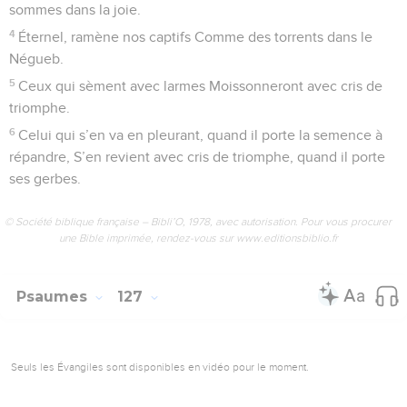
sommes dans la joie.
4
Éternel, ramène nos captifs Comme des torrents dans le
Négueb.
5
Ceux qui sèment avec larmes Moissonneront avec cris de
triomphe.
6
Celui qui s’en va en pleurant, quand il porte la semence à
répandre, S’en revient avec cris de triomphe, quand il porte
ses gerbes.
© Société biblique française – Bibli’O, 1978, avec autorisation. Pour vous procurer
une Bible imprimée, rendez-vous sur www.editionsbiblio.fr
Psaumes
127
Seuls les Évangiles sont disponibles en vidéo pour le moment.