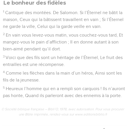
Le bonheur des fidèles
1
Cantique des montées. De Salomon. Si l’Éternel ne bâtit la
maison, Ceux qui la bâtissent travaillent en vain ; Si l’Éternel
ne garde la ville, Celui qui la garde veille en vain.
2
En vain vous levez-vous matin, vous couchez-vous tard, Et
mangez-vous le pain d’affliction ; Il en donne autant à son
bien-aimé pendant qu’il dort.
3
Voici que des fils sont un héritage de l’Éternel, Le fruit des
entrailles est une récompense.
4
Comme les flèches dans la main d’un héros, Ainsi sont les
fils de la jeunesse.
5
Heureux l’homme qui en a rempli son carquois ! Ils n’auront
pas honte, Quand ils parleront avec des ennemis à la porte.
© Société biblique française – Bibli’O, 1978, avec autorisation. Pour vous procurer
une Bible imprimée, rendez-vous sur www.editionsbiblio.fr