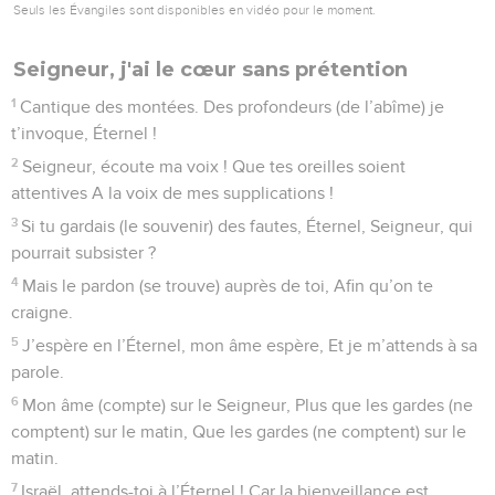
Seuls les Évangiles sont disponibles en vidéo pour le moment.
Seigneur, j'ai le cœur sans prétention
1
Cantique des montées. Des profondeurs (de l’abîme) je
t’invoque, Éternel !
2
Seigneur, écoute ma voix ! Que tes oreilles soient
attentives A la voix de mes supplications !
3
Si tu gardais (le souvenir) des fautes, Éternel, Seigneur, qui
pourrait subsister ?
4
Mais le pardon (se trouve) auprès de toi, Afin qu’on te
craigne.
5
J’espère en l’Éternel, mon âme espère, Et je m’attends à sa
parole.
6
Mon âme (compte) sur le Seigneur, Plus que les gardes (ne
comptent) sur le matin, Que les gardes (ne comptent) sur le
matin.
7
Israël, attends-toi à l’Éternel ! Car la bienveillance est