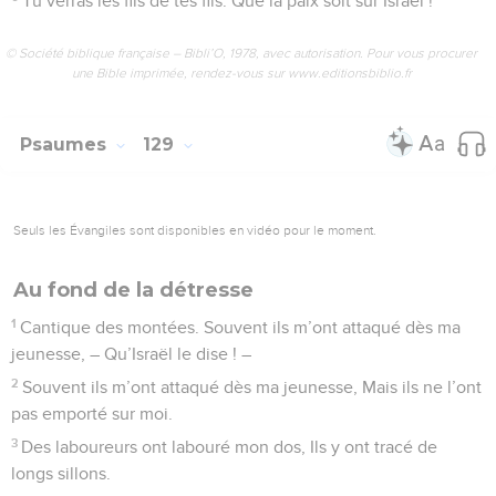
Tu verras les fils de tes fils. Que la paix soit sur Israël !
© Société biblique française – Bibli’O, 1978, avec autorisation. Pour vous procurer
une Bible imprimée, rendez-vous sur www.editionsbiblio.fr
Psaumes
129
Seuls les Évangiles sont disponibles en vidéo pour le moment.
Au fond de la détresse
1
Cantique des montées. Souvent ils m’ont attaqué dès ma
jeunesse, – Qu’Israël le dise ! –
2
Souvent ils m’ont attaqué dès ma jeunesse, Mais ils ne l’ont
pas emporté sur moi.
3
Des laboureurs ont labouré mon dos, Ils y ont tracé de
longs sillons.