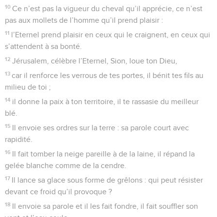
10
Ce n’est pas la vigueur du cheval qu’il apprécie, ce n’est
pas aux mollets de l’homme qu’il prend plaisir :
11
l’Eternel prend plaisir en ceux qui le craignent, en ceux qui
s’attendent à sa bonté.
12
Jérusalem, célèbre l’Eternel, Sion, loue ton Dieu,
13
car il renforce les verrous de tes portes, il bénit tes fils au
milieu de toi ;
14
il donne la paix à ton territoire, il te rassasie du meilleur
blé.
15
Il envoie ses ordres sur la terre : sa parole court avec
rapidité.
16
Il fait tomber la neige pareille à de la laine, il répand la
gelée blanche comme de la cendre.
17
Il lance sa glace sous forme de grêlons : qui peut résister
devant ce froid qu’il provoque ?
18
Il envoie sa parole et il les fait fondre, il fait souffler son