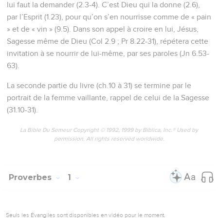
lui faut la demander (2.3-4). C’est Dieu qui la donne (2.6),
par l’Esprit (1.23), pour qu’on s’en nourrisse comme de « pain
» et de « vin » (9.5). Dans son appel à croire en lui, Jésus,
Sagesse même de Dieu (Col 2.9 ; Pr 8.22-31), répétera cette
invitation à se nourrir de lui-même, par ses paroles (Jn 6.53-
63).
La seconde partie du livre (ch.10 à 31) se termine par le
portrait de la femme vaillante, rappel de celui de la Sagesse
(31.10-31).
La Bible Du Semeur Copyright © 1992, 1999 by Biblica, Inc.® Used by
permission. All rights reserved worldwide.
Proverbes
1
Seuls les Évangiles sont disponibles en vidéo pour le moment.