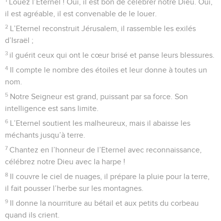
Louez l’Eternel ! Oui, il est bon de célébrer notre Dieu. Oui,
il est agréable, il est convenable de le louer.
2
L’Eternel reconstruit Jérusalem, il rassemble les exilés
d’Israël ;
3
il guérit ceux qui ont le cœur brisé et panse leurs blessures.
4
Il compte le nombre des étoiles et leur donne à toutes un
nom.
5
Notre Seigneur est grand, puissant par sa force. Son
intelligence est sans limite.
6
L’Eternel soutient les malheureux, mais il abaisse les
méchants jusqu’à terre.
7
Chantez en l’honneur de l’Eternel avec reconnaissance,
célébrez notre Dieu avec la harpe !
8
Il couvre le ciel de nuages, il prépare la pluie pour la terre,
il fait pousser l’herbe sur les montagnes.
9
Il donne la nourriture au bétail et aux petits du corbeau
quand ils crient.