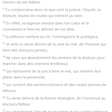
chemin de ses fidèles.
9
Tu comprendras alors ce que sont la justice, l'équité, la
droiture, toutes les routes qui mènent au bien.
10
En effet, la sagesse viendra dans ton cœur et la
connaissance fera les délices de ton âme ;
11
la réflexion veillera sur toi, l'intelligence te protégera,
12
et ainsi tu seras délivré de la voie du mal, de l'homme qui
tient des discours pervers,
13
de ceux qui abandonnent les sentiers de la droiture pour
marcher dans des chemins ténébreux,
14
qui éprouvent de la joie à faire le mal, qui mettent leur
plaisir dans la perversité,
15
qui suivent des sentiers tortueux et des routes pleines de
détours.
16
Tu seras délivré de la femme étrangère, de l'inconnue au
discours flatteur
17
qui abandonne l'ami de sa jeunesse et qui oublie l'alliance