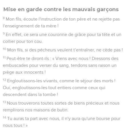
Mise en garde contre les mauvais garçons
8
Mon fils, écoute l'instruction de ton père et ne rejette pas
l'enseignement de ta mère !
9
En effet, ce sera une couronne de grâce pour ta tête et un
collier pour ton cou.
10
Mon fils, si des pécheurs veulent t’entraîner, ne cède pas !
11
Peut-être te diront-ils : « Viens avec nous ! Dressons des
embuscades pour verser du sang, tendons sans raison un
piège aux innocents !
12
Engloutissons-les vivants, comme le séjour des morts !
Oui, engloutissons-les tout entiers comme ceux qui
descendent dans la tombe !
13
Nous trouverons toutes sortes de biens précieux et nous
remplirons nos maisons de butin.
14
Tu auras ta part avec nous, il n'y aura qu'une bourse pour
nous tous ! »