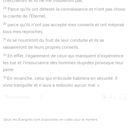
chercheront et ils ne me trouveront pas.
29
Parce qu'ils ont détesté la connaissance et n'ont pas choisi
la crainte de l'Eternel,
30
parce qu'ils n'ont pas accepté mes conseils et ont méprisé
tous mes reproches,
31
ils se nourriront du fruit de leur conduite et ils se
rassasieront de leurs propres conseils.
32
En effet, l'égarement de ceux qui manquent d’expérience
les tue et l'insouciance des hommes stupides provoque leur
perte.
33
En revanche, celui qui m'écoute habitera en sécurité. Il
vivra tranquille et n’aura à redouter aucun mal. »
Proverbes
2
Seuls les Évangiles sont disponibles en vidéo pour le moment.