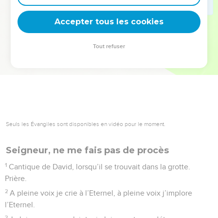
deviennent vos tremplins. Que vous guidiez un ministère, une
équipe, un groupe ou une famille, leur expérience est faite
Accepter tous les cookies
pour vous.
Tout refuser
Je découvre l’événement
Seuls les Évangiles sont disponibles en vidéo pour le moment.
Seigneur, ne me fais pas de procès
1
Cantique de David, lorsqu’il se trouvait dans la grotte.
Prière.
2
A pleine voix je crie à l’Eternel, à pleine voix j’implore
l’Eternel.
3