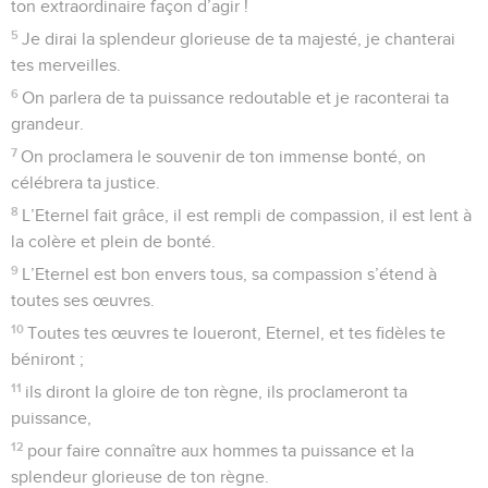
ton extraordinaire façon d’agir !
5
Je dirai la splendeur glorieuse de ta majesté, je chanterai
tes merveilles.
6
On parlera de ta puissance redoutable et je raconterai ta
grandeur.
7
On proclamera le souvenir de ton immense bonté, on
célébrera ta justice.
8
L’Eternel fait grâce, il est rempli de compassion, il est lent à
la colère et plein de bonté.
9
L’Eternel est bon envers tous, sa compassion s’étend à
toutes ses œuvres.
10
Toutes tes œuvres te loueront, Eternel, et tes fidèles te
béniront ;
11
ils diront la gloire de ton règne, ils proclameront ta
puissance,
12
pour faire connaître aux hommes ta puissance et la
splendeur glorieuse de ton règne.