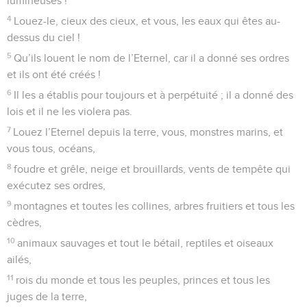
lumineuses !
4
Louez-le, cieux des cieux, et vous, les eaux qui êtes au-
dessus du ciel !
5
Qu’ils louent le nom de l’Eternel, car il a donné ses ordres
et ils ont été créés !
6
Il les a établis pour toujours et à perpétuité ; il a donné des
lois et il ne les violera pas.
7
Louez l’Eternel depuis la terre, vous, monstres marins, et
vous tous, océans,
8
foudre et grêle, neige et brouillards, vents de tempête qui
exécutez ses ordres,
9
montagnes et toutes les collines, arbres fruitiers et tous les
cèdres,
10
animaux sauvages et tout le bétail, reptiles et oiseaux
ailés,
11
rois du monde et tous les peuples, princes et tous les
juges de la terre,