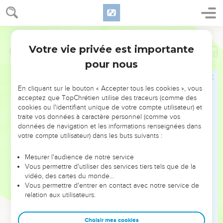
Votre vie privée est importante
Psaumes
142
pour nous
NE MANQUEZ PAS L’ÉVÉNEMENT
En cliquant sur le bouton « Accepter tous les cookies », vous
DE L’ANNÉE !
acceptez que TopChrétien utilise des traceurs (comme des
cookies ou l'identifiant unique de votre compte utilisateur) et
ET SI LEURS ERREURS POUVAIENT VOUS ÉVITER LES
traite vos données à caractère personnel (comme vos
VOTRES ?
données de navigation et les informations renseignées dans
votre compte utilisateur) dans les buts suivants :
On admire souvent les leaders pour leurs réussites, leur impact,
leur foi ou leur vision. Mais on voit moins les doutes, les erreurs
Mesurer l'audience de notre service
Vous permettre d'utiliser des services tiers tels que de la
et les saisons difficiles qu'ils ont traversés, alors même que ce
vidéo, des cartes du monde…
sont elles qui les ont façonnés.
Vous permettre d'entrer en contact avec notre service de
relation aux utilisateurs.
Dans cette conférence, leaders, entrepreneurs, et responsables
reviennent sur les erreurs marquantes de leur parcours et les
clés pour avancer avec plus de sagesse afin que leurs erreurs
Choisir mes cookies