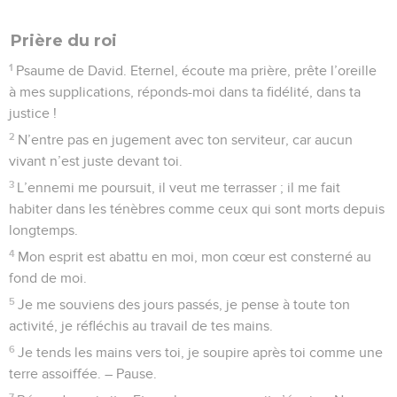
Prière du roi
1
Psaume de David. Eternel, écoute ma prière, prête l’oreille
à mes supplications, réponds-moi dans ta fidélité, dans ta
justice !
2
N’entre pas en jugement avec ton serviteur, car aucun
vivant n’est juste devant toi.
3
L’ennemi me poursuit, il veut me terrasser ; il me fait
habiter dans les ténèbres comme ceux qui sont morts depuis
longtemps.
4
Mon esprit est abattu en moi, mon cœur est consterné au
fond de moi.
5
Je me souviens des jours passés, je pense à toute ton
activité, je réfléchis au travail de tes mains.
6
Je tends les mains vers toi, je soupire après toi comme une
terre assoiffée. – Pause.
7