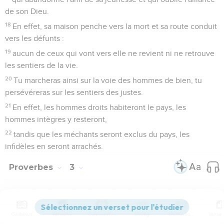
de son Dieu.
18
En effet, sa maison penche vers la mort et sa route conduit
vers les défunts :
19
aucun de ceux qui vont vers elle ne revient ni ne retrouve
les sentiers de la vie.
20
Tu marcheras ainsi sur la voie des hommes de bien, tu
persévéreras sur les sentiers des justes.
21
En effet, les hommes droits habiteront le pays, les
hommes intègres y resteront,
22
tandis que les méchants seront exclus du pays, les
infidèles en seront arrachés.
Proverbes
3
Seuls les Évangiles sont disponibles en vidéo pour le moment.
Contenus
Versions
Commentaires
Strong
Dictionnaire