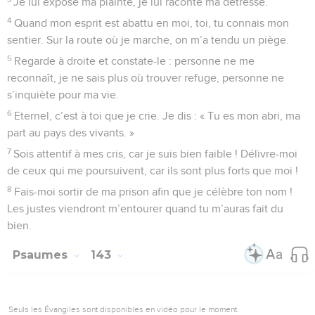
Je lui expose ma plainte, je lui raconte ma détresse.
4
Quand mon esprit est abattu en moi, toi, tu connais mon
sentier. Sur la route où je marche, on m’a tendu un piège.
5
Regarde à droite et constate-le : personne ne me
reconnaît, je ne sais plus où trouver refuge, personne ne
s’inquiète pour ma vie.
6
Eternel, c’est à toi que je crie. Je dis : « Tu es mon abri, ma
part au pays des vivants. »
7
Sois attentif à mes cris, car je suis bien faible ! Délivre-moi
de ceux qui me poursuivent, car ils sont plus forts que moi !
8
Fais-moi sortir de ma prison afin que je célèbre ton nom !
Les justes viendront m’entourer quand tu m’auras fait du
bien.
Psaumes
143
Seuls les Évangiles sont disponibles en vidéo pour le moment.