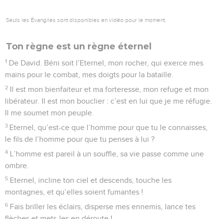
Seuls les Évangiles sont disponibles en vidéo pour le moment.
Ton règne est un règne éternel
1
De David. Béni soit l’Eternel, mon rocher, qui exerce mes
mains pour le combat, mes doigts pour la bataille.
2
Il est mon bienfaiteur et ma forteresse, mon refuge et mon
libérateur. Il est mon bouclier : c’est en lui que je me réfugie.
Il me soumet mon peuple.
3
Eternel, qu’est-ce que l’homme pour que tu le connaisses,
le fils de l’homme pour que tu penses à lui ?
4
L’homme est pareil à un souffle, sa vie passe comme une
ombre.
5
Eternel, incline ton ciel et descends, touche les
montagnes, et qu’elles soient fumantes !
6
Fais briller les éclairs, disperse mes ennemis, lance tes
flèches et mets-les en déroute !