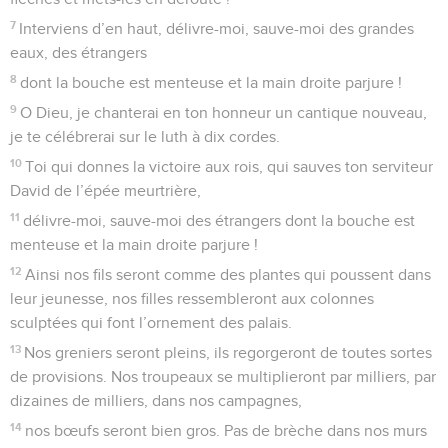
7
Interviens d’en haut, délivre-moi, sauve-moi des grandes
eaux, des étrangers
8
dont la bouche est menteuse et la main droite parjure !
9
O Dieu, je chanterai en ton honneur un cantique nouveau,
je te célébrerai sur le luth à dix cordes.
10
Toi qui donnes la victoire aux rois, qui sauves ton serviteur
David de l’épée meurtrière,
11
délivre-moi, sauve-moi des étrangers dont la bouche est
menteuse et la main droite parjure !
12
Ainsi nos fils seront comme des plantes qui poussent dans
leur jeunesse, nos filles ressembleront aux colonnes
sculptées qui font l’ornement des palais.
13
Nos greniers seront pleins, ils regorgeront de toutes sortes
de provisions. Nos troupeaux se multiplieront par milliers, par
dizaines de milliers, dans nos campagnes,
14
nos bœufs seront bien gros. Pas de brèche dans nos murs