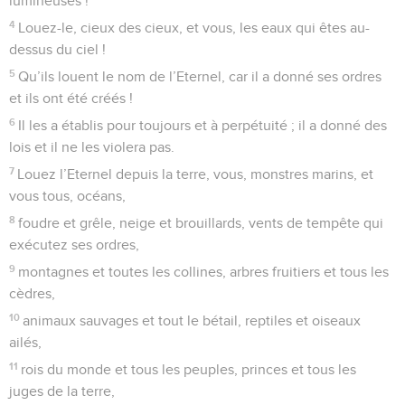
lumineuses !
4
Louez-le, cieux des cieux, et vous, les eaux qui êtes au-
dessus du ciel !
5
Qu’ils louent le nom de l’Eternel, car il a donné ses ordres
et ils ont été créés !
6
Il les a établis pour toujours et à perpétuité ; il a donné des
lois et il ne les violera pas.
7
Louez l’Eternel depuis la terre, vous, monstres marins, et
vous tous, océans,
8
foudre et grêle, neige et brouillards, vents de tempête qui
exécutez ses ordres,
9
montagnes et toutes les collines, arbres fruitiers et tous les
cèdres,
10
animaux sauvages et tout le bétail, reptiles et oiseaux
ailés,
11
rois du monde et tous les peuples, princes et tous les
juges de la terre,