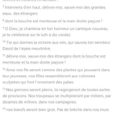
7
Interviens d’en haut, délivre-moi, sauve-moi des grandes
eaux, des étrangers
8
dont la bouche est menteuse et la main droite parjure !
9
O Dieu, je chanterai en ton honneur un cantique nouveau,
je te célébrerai sur le luth à dix cordes.
10
Toi qui donnes la victoire aux rois, qui sauves ton serviteur
David de l’épée meurtrière,
11
délivre-moi, sauve-moi des étrangers dont la bouche est
menteuse et la main droite parjure !
12
Ainsi nos fils seront comme des plantes qui poussent dans
leur jeunesse, nos filles ressembleront aux colonnes
sculptées qui font l’ornement des palais.
13
Nos greniers seront pleins, ils regorgeront de toutes sortes
de provisions. Nos troupeaux se multiplieront par milliers, par
dizaines de milliers, dans nos campagnes,
14
nos bœufs seront bien gros. Pas de brèche dans nos murs