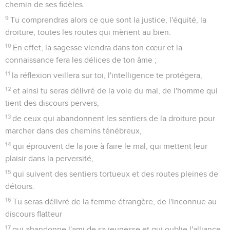
chemin de ses fidèles.
9
Tu comprendras alors ce que sont la justice, l'équité, la
droiture, toutes les routes qui mènent au bien.
10
En effet, la sagesse viendra dans ton cœur et la
connaissance fera les délices de ton âme ;
11
la réflexion veillera sur toi, l'intelligence te protégera,
12
et ainsi tu seras délivré de la voie du mal, de l'homme qui
tient des discours pervers,
13
de ceux qui abandonnent les sentiers de la droiture pour
marcher dans des chemins ténébreux,
14
qui éprouvent de la joie à faire le mal, qui mettent leur
plaisir dans la perversité,
15
qui suivent des sentiers tortueux et des routes pleines de
détours.
16
Tu seras délivré de la femme étrangère, de l'inconnue au
discours flatteur
17
qui abandonne l'ami de sa jeunesse et qui oublie l'alliance