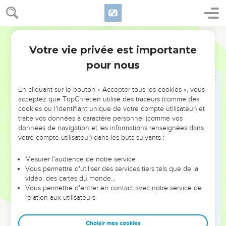
Votre vie privée est importante
pour nous
NE MANQUEZ PAS L’ÉVÉNEMENT
En cliquant sur le bouton « Accepter tous les cookies », vous
DE L’ANNÉE !
acceptez que TopChrétien utilise des traceurs (comme des
cookies ou l'identifiant unique de votre compte utilisateur) et
ET SI LEURS ERREURS POUVAIENT VOUS ÉVITER LES
traite vos données à caractère personnel (comme vos
VOTRES ?
données de navigation et les informations renseignées dans
votre compte utilisateur) dans les buts suivants :
On admire souvent les leaders pour leurs réussites, leur impact,
leur foi ou leur vision. Mais on voit moins les doutes, les erreurs
Mesurer l'audience de notre service
Vous permettre d'utiliser des services tiers tels que de la
et les saisons difficiles qu'ils ont traversés, alors même que ce
vidéo, des cartes du monde…
sont elles qui les ont façonnés.
Vous permettre d'entrer en contact avec notre service de
relation aux utilisateurs.
Dans cette conférence, leaders, entrepreneurs, et responsables
reviennent sur les erreurs marquantes de leur parcours et les
clés pour avancer avec plus de sagesse afin que leurs erreurs
Choisir mes cookies