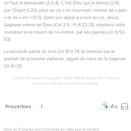
lui faut la demander (2.3-4). C’est Dieu qui la donne (2.6),
par l’Esprit (1.23), pour qu’on s’en nourrisse comme de « pain
» et de « vin » (9.5). Dans son appel à croire en lui, Jésus,
Sagesse même de Dieu (Col 2.9 ; Pr 8.22-31), répétera cette
invitation à se nourrir de lui-même, par ses paroles (Jn 6.53-
63).
La seconde partie du livre (ch.10 à 31) se termine par le
portrait de la femme vaillante, rappel de celui de la Sagesse
(31.10-31).
La Bible Du Semeur Copyright © 1992, 1999 by Biblica, Inc.® Used by
permission. All rights reserved worldwide.
Proverbes
1
Seuls les Évangiles sont disponibles en vidéo pour le moment.