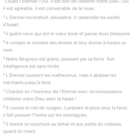
Louez l’Eternel ! Oui, il est bon de célébrer notre Dieu. Oui,
il est agréable, il est convenable de le louer.
2
L’Eternel reconstruit Jérusalem, il rassemble les exilés
d’Israël ;
3
il guérit ceux qui ont le cœur brisé et panse leurs blessures.
4
Il compte le nombre des étoiles et leur donne à toutes un
nom.
5
Notre Seigneur est grand, puissant par sa force. Son
intelligence est sans limite.
6
L’Eternel soutient les malheureux, mais il abaisse les
méchants jusqu’à terre.
7
Chantez en l’honneur de l’Eternel avec reconnaissance,
célébrez notre Dieu avec la harpe !
8
Il couvre le ciel de nuages, il prépare la pluie pour la terre,
il fait pousser l’herbe sur les montagnes.
9
Il donne la nourriture au bétail et aux petits du corbeau
quand ils crient.