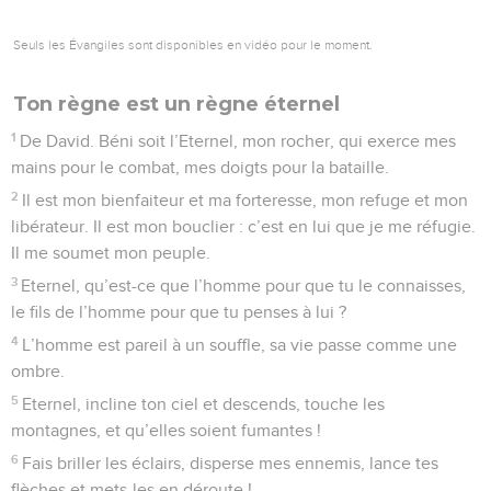
Seuls les Évangiles sont disponibles en vidéo pour le moment.
Ton règne est un règne éternel
1
De David. Béni soit l’Eternel, mon rocher, qui exerce mes
mains pour le combat, mes doigts pour la bataille.
2
Il est mon bienfaiteur et ma forteresse, mon refuge et mon
libérateur. Il est mon bouclier : c’est en lui que je me réfugie.
Il me soumet mon peuple.
3
Eternel, qu’est-ce que l’homme pour que tu le connaisses,
le fils de l’homme pour que tu penses à lui ?
4
L’homme est pareil à un souffle, sa vie passe comme une
ombre.
5
Eternel, incline ton ciel et descends, touche les
montagnes, et qu’elles soient fumantes !
6
Fais briller les éclairs, disperse mes ennemis, lance tes
flèches et mets-les en déroute !