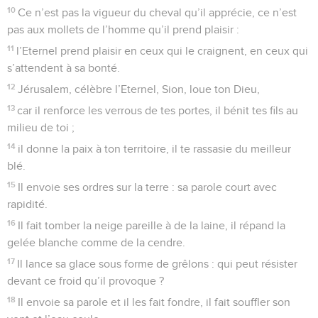
10
Ce n’est pas la vigueur du cheval qu’il apprécie, ce n’est
pas aux mollets de l’homme qu’il prend plaisir :
11
l’Eternel prend plaisir en ceux qui le craignent, en ceux qui
s’attendent à sa bonté.
12
Jérusalem, célèbre l’Eternel, Sion, loue ton Dieu,
13
car il renforce les verrous de tes portes, il bénit tes fils au
milieu de toi ;
14
il donne la paix à ton territoire, il te rassasie du meilleur
blé.
15
Il envoie ses ordres sur la terre : sa parole court avec
rapidité.
16
Il fait tomber la neige pareille à de la laine, il répand la
gelée blanche comme de la cendre.
17
Il lance sa glace sous forme de grêlons : qui peut résister
devant ce froid qu’il provoque ?
18
Il envoie sa parole et il les fait fondre, il fait souffler son