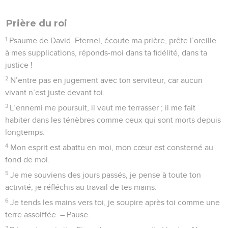
Prière du roi
1
Psaume de David. Eternel, écoute ma prière, prête l’oreille
à mes supplications, réponds-moi dans ta fidélité, dans ta
justice !
2
N’entre pas en jugement avec ton serviteur, car aucun
vivant n’est juste devant toi.
3
L’ennemi me poursuit, il veut me terrasser ; il me fait
habiter dans les ténèbres comme ceux qui sont morts depuis
longtemps.
4
Mon esprit est abattu en moi, mon cœur est consterné au
fond de moi.
5
Je me souviens des jours passés, je pense à toute ton
activité, je réfléchis au travail de tes mains.
6
Je tends les mains vers toi, je soupire après toi comme une
terre assoiffée. – Pause.
7