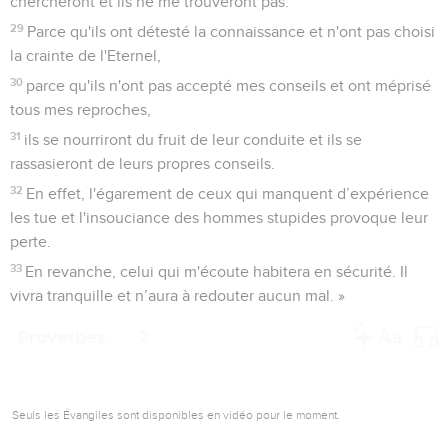
chercheront et ils ne me trouveront pas.
29
Parce qu'ils ont détesté la connaissance et n'ont pas choisi
la crainte de l'Eternel,
30
parce qu'ils n'ont pas accepté mes conseils et ont méprisé
tous mes reproches,
31
ils se nourriront du fruit de leur conduite et ils se
rassasieront de leurs propres conseils.
32
En effet, l'égarement de ceux qui manquent d’expérience
les tue et l'insouciance des hommes stupides provoque leur
perte.
33
En revanche, celui qui m'écoute habitera en sécurité. Il
vivra tranquille et n’aura à redouter aucun mal. »
Proverbes
2
Seuls les Évangiles sont disponibles en vidéo pour le moment.