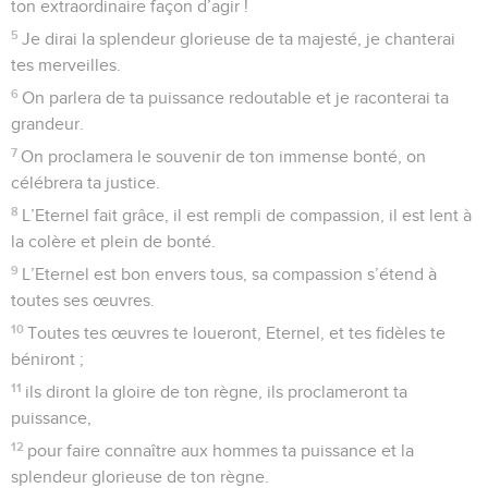
ton extraordinaire façon d’agir !
5
Je dirai la splendeur glorieuse de ta majesté, je chanterai
tes merveilles.
6
On parlera de ta puissance redoutable et je raconterai ta
grandeur.
7
On proclamera le souvenir de ton immense bonté, on
célébrera ta justice.
8
L’Eternel fait grâce, il est rempli de compassion, il est lent à
la colère et plein de bonté.
9
L’Eternel est bon envers tous, sa compassion s’étend à
toutes ses œuvres.
10
Toutes tes œuvres te loueront, Eternel, et tes fidèles te
béniront ;
11
ils diront la gloire de ton règne, ils proclameront ta
puissance,
12
pour faire connaître aux hommes ta puissance et la
splendeur glorieuse de ton règne.