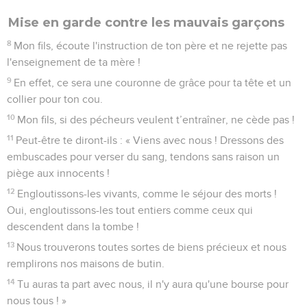
Mise en garde contre les mauvais garçons
8
Mon fils, écoute l'instruction de ton père et ne rejette pas
l'enseignement de ta mère !
9
En effet, ce sera une couronne de grâce pour ta tête et un
collier pour ton cou.
10
Mon fils, si des pécheurs veulent t’entraîner, ne cède pas !
11
Peut-être te diront-ils : « Viens avec nous ! Dressons des
embuscades pour verser du sang, tendons sans raison un
piège aux innocents !
12
Engloutissons-les vivants, comme le séjour des morts !
Oui, engloutissons-les tout entiers comme ceux qui
descendent dans la tombe !
13
Nous trouverons toutes sortes de biens précieux et nous
remplirons nos maisons de butin.
14
Tu auras ta part avec nous, il n'y aura qu'une bourse pour
nous tous ! »