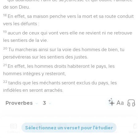
de son Dieu.
18
En effet, sa maison penche vers la mort et sa route conduit
vers les défunts :
19
aucun de ceux qui vont vers elle ne revient ni ne retrouve
les sentiers de la vie.
20
Tu marcheras ainsi sur la voie des hommes de bien, tu
persévéreras sur les sentiers des justes.
21
En effet, les hommes droits habiteront le pays, les
hommes intègres y resteront,
22
tandis que les méchants seront exclus du pays, les
infidèles en seront arrachés.
Proverbes
3
Seuls les Évangiles sont disponibles en vidéo pour le moment.
Contenus
Versions
Commentaires
Strong
Dictionnaire