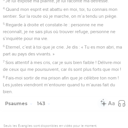
Je lui expose ma plainte, je lui raconte ma détresse.
4
Quand mon esprit est abattu en moi, toi, tu connais mon
sentier. Sur la route où je marche, on m’a tendu un piège.
5
Regarde à droite et constate-le : personne ne me
reconnaît, je ne sais plus où trouver refuge, personne ne
s’inquiète pour ma vie.
6
Eternel, c’est à toi que je crie. Je dis : « Tu es mon abri, ma
part au pays des vivants. »
7
Sois attentif à mes cris, car je suis bien faible ! Délivre-moi
de ceux qui me poursuivent, car ils sont plus forts que moi !
8
Fais-moi sortir de ma prison afin que je célèbre ton nom !
Les justes viendront m’entourer quand tu m’auras fait du
bien.
Psaumes
143
Seuls les Évangiles sont disponibles en vidéo pour le moment.