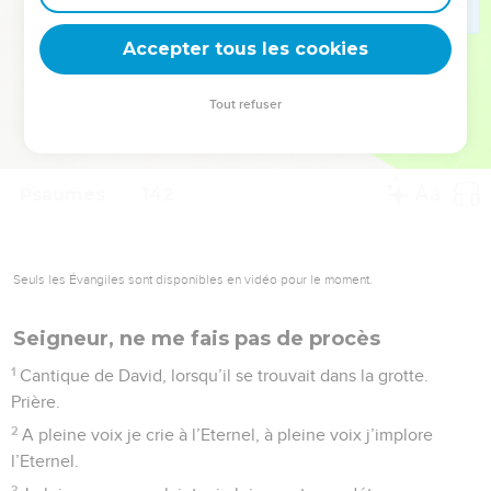
deviennent vos tremplins. Que vous guidiez un ministère, une
équipe, un groupe ou une famille, leur expérience est faite
Accepter tous les cookies
pour vous.
Tout refuser
Je découvre l’événement
Psaumes
142
Seuls les Évangiles sont disponibles en vidéo pour le moment.
Seigneur, ne me fais pas de procès
1
Cantique de David, lorsqu’il se trouvait dans la grotte.
Prière.
2
A pleine voix je crie à l’Eternel, à pleine voix j’implore
l’Eternel.
3