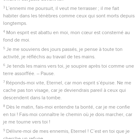
3
L’ennemi me poursuit, il veut me terrasser ; il me fait
habiter dans les ténèbres comme ceux qui sont morts depuis
longtemps.
4
Mon esprit est abattu en moi, mon cœur est consterné au
fond de moi.
5
Je me souviens des jours passés, je pense à toute ton
activité, je réfléchis au travail de tes mains.
6
Je tends les mains vers toi, je soupire après toi comme une
terre assoiffée. – Pause.
7
Réponds-moi vite, Eternel, car mon esprit s’épuise. Ne me
cache pas ton visage, car je deviendrais pareil à ceux qui
descendent dans la tombe.
8
Dès le matin, fais-moi entendre ta bonté, car je me confie
en toi ! Fais-moi connaître le chemin où je dois marcher, car
je me tourne vers toi !
9
Délivre-moi de mes ennemis, Eternel ! C’est en toi que je
cherche un refuge.