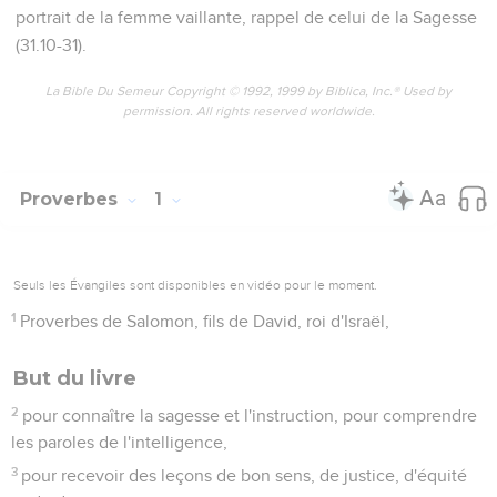
portrait de la femme vaillante, rappel de celui de la Sagesse
(31.10-31).
La Bible Du Semeur Copyright © 1992, 1999 by Biblica, Inc.® Used by
permission. All rights reserved worldwide.
Proverbes
1
Seuls les Évangiles sont disponibles en vidéo pour le moment.
1
Proverbes de Salomon, fils de David, roi d'Israël,
But du livre
2
pour connaître la sagesse et l'instruction, pour comprendre
les paroles de l'intelligence,
3
pour recevoir des leçons de bon sens, de justice, d'équité