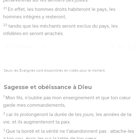
21
En effet, les hommes droits habiteront le pays, les
hommes intègres y resteront,
22
tandis que les méchants seront exclus du pays, les
infidèles en seront arrachés.
Proverbes
3
Seuls les Évangiles sont disponibles en vidéo pour le moment.
Sagesse et obéissance à Dieu
1
Mon fils, n'oublie pas mon enseignement et que ton cœur
garde mes commandements,
2
car ils prolongeront la durée de tes jours, les années de ta
vie, et ils augmenteront ta paix.
3
Que la bonté et la vérité ne t'abandonnent pas : attache-les
à ton cou, écris-les sur la table de ton cœur.