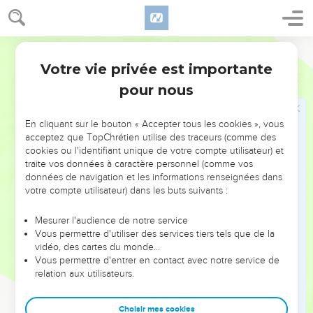
Votre vie privée est importante
pour nous
NE MANQUEZ PAS L’ÉVÉNEMENT
En cliquant sur le bouton « Accepter tous les cookies », vous
DE L’ANNÉE !
acceptez que TopChrétien utilise des traceurs (comme des
cookies ou l'identifiant unique de votre compte utilisateur) et
ET SI LEURS ERREURS POUVAIENT VOUS ÉVITER LES
traite vos données à caractère personnel (comme vos
VOTRES ?
données de navigation et les informations renseignées dans
votre compte utilisateur) dans les buts suivants :
On admire souvent les leaders pour leurs réussites, leur impact,
leur foi ou leur vision. Mais on voit moins les doutes, les erreurs
Mesurer l'audience de notre service
Vous permettre d'utiliser des services tiers tels que de la
et les saisons difficiles qu'ils ont traversés, alors même que ce
vidéo, des cartes du monde…
sont elles qui les ont façonnés.
Vous permettre d'entrer en contact avec notre service de
relation aux utilisateurs.
Dans cette conférence, leaders, entrepreneurs, et responsables
reviennent sur les erreurs marquantes de leur parcours et les
clés pour avancer avec plus de sagesse afin que leurs erreurs
Choisir mes cookies