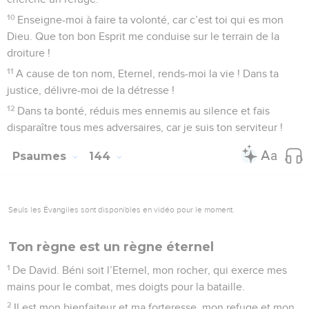
10
Enseigne-moi à faire ta volonté, car c’est toi qui es mon
Dieu. Que ton bon Esprit me conduise sur le terrain de la
droiture !
11
A cause de ton nom, Eternel, rends-moi la vie ! Dans ta
justice, délivre-moi de la détresse !
12
Dans ta bonté, réduis mes ennemis au silence et fais
disparaître tous mes adversaires, car je suis ton serviteur !
Psaumes
144
Seuls les Évangiles sont disponibles en vidéo pour le moment.
Ton règne est un règne éternel
1
De David. Béni soit l’Eternel, mon rocher, qui exerce mes
mains pour le combat, mes doigts pour la bataille.
2
Il est mon bienfaiteur et ma forteresse, mon refuge et mon