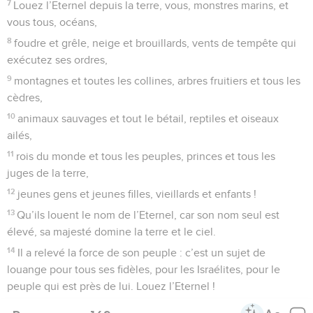
7
Louez l’Eternel depuis la terre, vous, monstres marins, et
vous tous, océans,
8
foudre et grêle, neige et brouillards, vents de tempête qui
exécutez ses ordres,
9
montagnes et toutes les collines, arbres fruitiers et tous les
cèdres,
10
animaux sauvages et tout le bétail, reptiles et oiseaux
ailés,
11
rois du monde et tous les peuples, princes et tous les
juges de la terre,
12
jeunes gens et jeunes filles, vieillards et enfants !
13
Qu’ils louent le nom de l’Eternel, car son nom seul est
élevé, sa majesté domine la terre et le ciel.
14
Il a relevé la force de son peuple : c’est un sujet de
louange pour tous ses fidèles, pour les Israélites, pour le
peuple qui est près de lui. Louez l’Eternel !