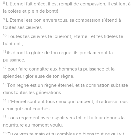
8
L’Eternel fait grâce, il est rempli de compassion, il est lent à
la colère et plein de bonté.
9
L’Eternel est bon envers tous, sa compassion s’étend à
toutes ses œuvres.
10
Toutes tes œuvres te loueront, Eternel, et tes fidèles te
béniront ;
11
ils diront la gloire de ton règne, ils proclameront ta
puissance,
12
pour faire connaître aux hommes ta puissance et la
splendeur glorieuse de ton règne.
13
Ton règne est un règne éternel, et ta domination subsiste
dans toutes les générations.
14
L’Eternel soutient tous ceux qui tombent, il redresse tous
ceux qui sont courbés.
15
Tous regardent avec espoir vers toi, et tu leur donnes la
nourriture au moment voulu.
16
Tu ouvres ta main et tu combles de biens tout ce qui vit.