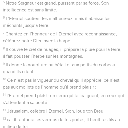
5
Notre Seigneur est grand, puissant par sa force. Son
intelligence est sans limite.
6
L’Eternel soutient les malheureux, mais il abaisse les
méchants jusqu’à terre.
7
Chantez en l’honneur de l’Eternel avec reconnaissance,
célébrez notre Dieu avec la harpe !
8
Il couvre le ciel de nuages, il prépare la pluie pour la terre,
il fait pousser l’herbe sur les montagnes.
9
Il donne la nourriture au bétail et aux petits du corbeau
quand ils crient.
10
Ce n’est pas la vigueur du cheval qu’il apprécie, ce n’est
pas aux mollets de l’homme qu’il prend plaisir :
11
l’Eternel prend plaisir en ceux qui le craignent, en ceux qui
s’attendent à sa bonté.
12
Jérusalem, célèbre l’Eternel, Sion, loue ton Dieu,
13
car il renforce les verrous de tes portes, il bénit tes fils au
milieu de toi ;