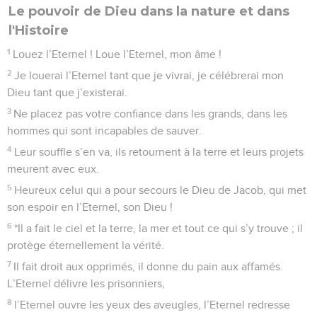
Le pouvoir de Dieu dans la nature et dans
l'Histoire
1
Louez l’Eternel ! Loue l’Eternel, mon âme !
2
Je louerai l’Eternel tant que je vivrai, je célébrerai mon
Dieu tant que j’existerai.
3
Ne placez pas votre confiance dans les grands, dans les
hommes qui sont incapables de sauver.
4
Leur souffle s’en va, ils retournent à la terre et leurs projets
meurent avec eux.
5
Heureux celui qui a pour secours le Dieu de Jacob, qui met
son espoir en l’Eternel, son Dieu !
6
*Il a fait le ciel et la terre, la mer et tout ce qui s’y trouve ; il
protège éternellement la vérité.
7
Il fait droit aux opprimés, il donne du pain aux affamés.
L’Eternel délivre les prisonniers,
8
l’Eternel ouvre les yeux des aveugles, l’Eternel redresse