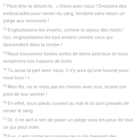
11
Peut-être te diront-ils : « Viens avec nous ! Dressons des
embuscades pour verser du sang, tendons sans raison un
piège aux innocents !
12
Engloutissons-les vivants, comme le séjour des morts !
Oui, engloutissons-les tout entiers comme ceux qui
descendent dans la tombe !
13
Nous trouverons toutes sortes de biens précieux et nous
remplirons nos maisons de butin.
14
Tu auras ta part avec nous, il n'y aura qu'une bourse pour
nous tous ! »
15
Mon fils, ne te mets pas en chemin avec eux, écarte ton
pied de leur sentier !
16
En effet, leurs pieds courent au mal et ils sont pressés de
verser le sang.
17
Or, il ne sert à rien de poser un piège sous les yeux de tout
ce qui peut voler.
18
Eux, c’est contre leur propre vie qu’ils dressent des