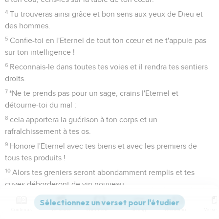
4
Tu trouveras ainsi grâce et bon sens aux yeux de Dieu et
des hommes.
5
Confie-toi en l'Eternel de tout ton cœur et ne t'appuie pas
sur ton intelligence !
6
Reconnais-le dans toutes tes voies et il rendra tes sentiers
droits.
7
*Ne te prends pas pour un sage, crains l'Eternel et
détourne-toi du mal :
8
cela apportera la guérison à ton corps et un
rafraîchissement à tes os.
9
Honore l'Eternel avec tes biens et avec les premiers de
tous tes produits !
10
Alors tes greniers seront abondamment remplis et tes
cuves déborderont de vin nouveau.
11
*Mon fils, ne méprise pas la correction de l'Eternel et ne
Contenus
Versions
Commentaires
Strong
Dictionnaire
sois pas dégoûté lorsqu'il te reprend,