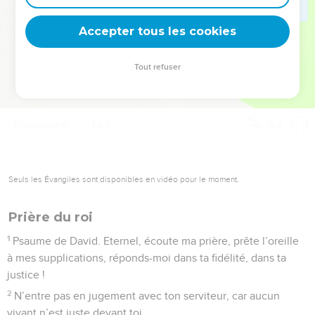
deviennent vos tremplins. Que vous guidiez un ministère, une
équipe, un groupe ou une famille, leur expérience est faite
Accepter tous les cookies
pour vous.
Tout refuser
Je découvre l’événement
Psaumes
143
Seuls les Évangiles sont disponibles en vidéo pour le moment.
Prière du roi
1
Psaume de David. Eternel, écoute ma prière, prête l’oreille
à mes supplications, réponds-moi dans ta fidélité, dans ta
justice !
2
N’entre pas en jugement avec ton serviteur, car aucun
vivant n’est juste devant toi.