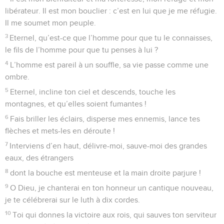
libérateur. Il est mon bouclier : c’est en lui que je me réfugie.
Il me soumet mon peuple.
3
Eternel, qu’est-ce que l’homme pour que tu le connaisses,
le fils de l’homme pour que tu penses à lui ?
4
L’homme est pareil à un souffle, sa vie passe comme une
ombre.
5
Eternel, incline ton ciel et descends, touche les
montagnes, et qu’elles soient fumantes !
6
Fais briller les éclairs, disperse mes ennemis, lance tes
flèches et mets-les en déroute !
7
Interviens d’en haut, délivre-moi, sauve-moi des grandes
eaux, des étrangers
8
dont la bouche est menteuse et la main droite parjure !
9
O Dieu, je chanterai en ton honneur un cantique nouveau,
je te célébrerai sur le luth à dix cordes.
10
Toi qui donnes la victoire aux rois, qui sauves ton serviteur