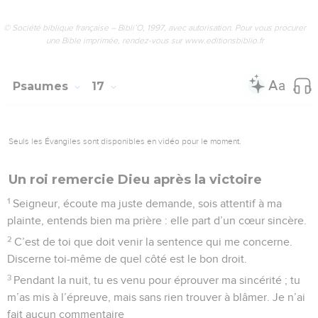
© Société biblique française – Bibli’O, 1997, avec autorisation. Pour vous procurer
une Bible imprimée, rendez-vous sur www.editionsbiblio.fr
Psaumes
17
Seuls les Évangiles sont disponibles en vidéo pour le moment.
Un roi remercie Dieu après la victoire
1
Seigneur, écoute ma juste demande, sois attentif à ma
plainte, entends bien ma prière : elle part d’un cœur sincère.
2
C’est de toi que doit venir la sentence qui me concerne.
Discerne toi-même de quel côté est le bon droit.
3
Pendant la nuit, tu es venu pour éprouver ma sincérité ; tu
m’as mis à l’épreuve, mais sans rien trouver à blâmer. Je n’ai
fait aucun commentaire