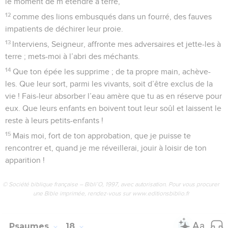
le moment de m’étendre à terre,
12
comme des lions embusqués dans un fourré, des fauves
impatients de déchirer leur proie.
13
Interviens, Seigneur, affronte mes adversaires et jette-les à
terre ; mets-moi à l’abri des méchants.
14
Que ton épée les supprime ; de ta propre main, achève-
les. Que leur sort, parmi les vivants, soit d’être exclus de la
vie ! Fais-leur absorber l’eau amère que tu as en réserve pour
eux. Que leurs enfants en boivent tout leur soûl et laissent le
reste à leurs petits-enfants !
15
Mais moi, fort de ton approbation, que je puisse te
rencontrer et, quand je me réveillerai, jouir à loisir de ton
apparition !
© Société biblique française – Bibli’O, 1997, avec autorisation. Pour vous procurer
une Bible imprimée, rendez-vous sur www.editionsbiblio.fr
Psaumes
18