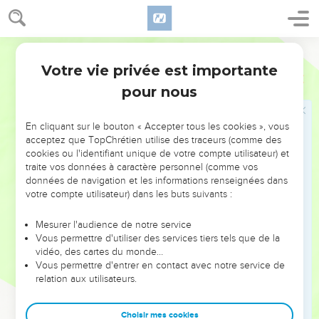
Votre vie privée est importante
pour nous
NE MANQUEZ PAS L’ÉVÉNEMENT
En cliquant sur le bouton « Accepter tous les cookies », vous
DE L’ANNÉE !
acceptez que TopChrétien utilise des traceurs (comme des
cookies ou l'identifiant unique de votre compte utilisateur) et
ET SI LEURS ERREURS POUVAIENT VOUS ÉVITER LES
traite vos données à caractère personnel (comme vos
VOTRES ?
données de navigation et les informations renseignées dans
votre compte utilisateur) dans les buts suivants :
On admire souvent les leaders pour leurs réussites, leur impact,
leur foi ou leur vision. Mais on voit moins les doutes, les erreurs
Mesurer l'audience de notre service
Vous permettre d'utiliser des services tiers tels que de la
et les saisons difficiles qu'ils ont traversés, alors même que ce
vidéo, des cartes du monde…
sont elles qui les ont façonnés.
Vous permettre d'entrer en contact avec notre service de
relation aux utilisateurs.
Dans cette conférence, leaders, entrepreneurs, et responsables
reviennent sur les erreurs marquantes de leur parcours et les
clés pour avancer avec plus de sagesse afin que leurs erreurs
Choisir mes cookies