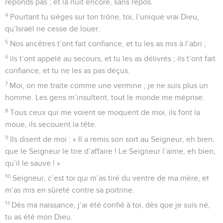
réponds pas ; et la nuit encore, sans repos.
4
Pourtant tu sièges sur ton trône, toi, l’unique vrai Dieu,
qu’Israël ne cesse de louer.
5
Nos ancêtres t’ont fait confiance, et tu les as mis à l’abri ;
6
ils t’ont appelé au secours, et tu les as délivrés ; ils t’ont fait
confiance, et tu ne les as pas déçus.
7
Moi, on me traite comme une vermine ; je ne suis plus un
homme. Les gens m’insultent, tout le monde me méprise.
8
Tous ceux qui me voient se moquent de moi, ils font la
moue, ils secouent la tête.
9
Ils disent de moi : « Il a remis son sort au Seigneur, eh bien,
que le Seigneur le tire d’affaire ! Le Seigneur l’aime, eh bien,
qu’il le sauve ! »
10
Seigneur, c’est toi qui m’as tiré du ventre de ma mère, et
m’as mis en sûreté contre sa poitrine.
11
Dès ma naissance, j’ai été confié à toi, dès que je suis né,
tu as été mon Dieu.