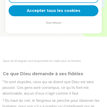
deviennent vos tremplins. Que vous guidiez un ministère, une
équipe, un groupe ou une famille, leur expérience est faite
Accepter tous les cookies
pour vous.
Tout refuser
Je découvre l’événement
Psaumes
14
Seuls les Évangiles sont disponibles en vidéo pour le moment.
Ce que Dieu demande à ses fidèles
1
Ils sont stupides, ceux qui se disent que Dieu est sans
pouvoir. Ces gens sont corrompus, ce qu’ils font est
abominable, aucun d’eux n’agit comme il faut.
2
Du haut du ciel, le Seigneur se penche pour observer les
humains, pour voir s’il y a quelqu’un d’intelligent qui se