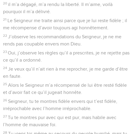
20
il m’a dégagé, m’a rendu la liberté. Il m’aime, voilà
pourquoi il m’a délivré.
21
Le Seigneur me traite ainsi parce que je lui reste fidèle ; il
me récompense d’avoir toujours agi honnêtement.
22
J’observe les recommandations du Seigneur, je ne me
rends pas coupable envers mon Dieu.
23
Oui, j’observe les règles qu’il a prescrites, je ne rejette pas
ce qu’il a ordonné.
24
Je veux qu’il n’ait rien à me reprocher, je me garde d’être
en faute.
25
Alors le Seigneur m’a récompensé de lui être resté fidèle
et d’avoir fait ce qu’il jugeait honnête.
26
Seigneur, tu te montres fidèle envers qui t’est fidèle,
irréprochable avec l’homme irréprochable.
27
Tu te montres pur avec qui est pur, mais habile avec
l’homme de mauvaise foi.
28
Tu viens toi-même au secours du peuple humilié, mais tu