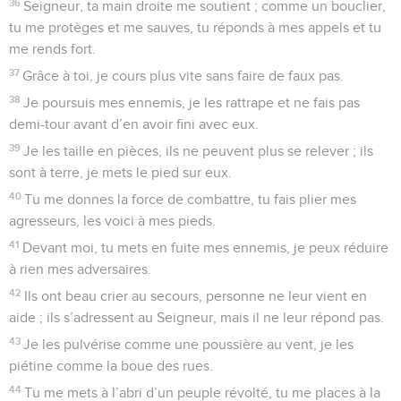
36
Seigneur, ta main droite me soutient ; comme un bouclier,
tu me protèges et me sauves, tu réponds à mes appels et tu
me rends fort.
37
Grâce à toi, je cours plus vite sans faire de faux pas.
38
Je poursuis mes ennemis, je les rattrape et ne fais pas
demi-tour avant d’en avoir fini avec eux.
39
Je les taille en pièces, ils ne peuvent plus se relever ; ils
sont à terre, je mets le pied sur eux.
40
Tu me donnes la force de combattre, tu fais plier mes
agresseurs, les voici à mes pieds.
41
Devant moi, tu mets en fuite mes ennemis, je peux réduire
à rien mes adversaires.
42
Ils ont beau crier au secours, personne ne leur vient en
aide ; ils s’adressent au Seigneur, mais il ne leur répond pas.
43
Je les pulvérise comme une poussière au vent, je les
piétine comme la boue des rues.
44
Tu me mets à l’abri d’un peuple révolté, tu me places à la