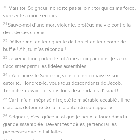
20
Mais toi, Seigneur, ne reste pas si loin ; toi qui es ma force,
viens vite à mon secours.
21
Sauve-moi d’une mort violente, protège ma vie contre la
dent de ces chiens.
22
Délivre-moi de leur gueule de lion et de leur corne de
buffle ! Ah, tu m’as répondu !
23
Je veux donc parler de toi à mes compagnons, je veux
t’acclamer parmi les fidèles assemblés :
24
« Acclamez le Seigneur, vous qui reconnaissez son
autorité. Honorez-le, vous tous descendants de Jacob.
Tremblez devant lui, vous tous descendants d’Israël !
25
Car il n’a ni méprisé ni rejeté le misérable accablé ; il ne
s’est pas détourné de lui, il a entendu son appel. »
26
Seigneur, c’est grâce à toi que je peux te louer dans la
grande assemblée. Devant tes fidèles, je tiendrai les
promesses que je t’ai faites.
27