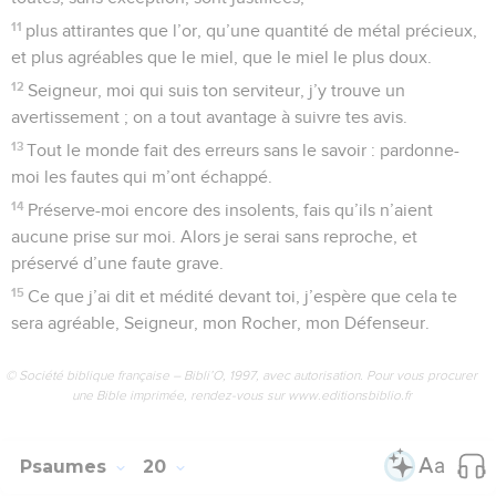
11
plus attirantes que l’or, qu’une quantité de métal précieux,
et plus agréables que le miel, que le miel le plus doux.
12
Seigneur, moi qui suis ton serviteur, j’y trouve un
avertissement ; on a tout avantage à suivre tes avis.
13
Tout le monde fait des erreurs sans le savoir : pardonne-
moi les fautes qui m’ont échappé.
14
Préserve-moi encore des insolents, fais qu’ils n’aient
aucune prise sur moi. Alors je serai sans reproche, et
préservé d’une faute grave.
15
Ce que j’ai dit et médité devant toi, j’espère que cela te
sera agréable, Seigneur, mon Rocher, mon Défenseur.
© Société biblique française – Bibli’O, 1997, avec autorisation. Pour vous procurer
une Bible imprimée, rendez-vous sur www.editionsbiblio.fr
Psaumes
20