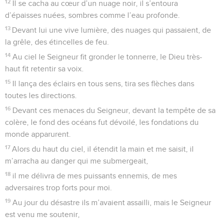
12
Il se cacha au cœur d’un nuage noir, il s’entoura
d’épaisses nuées, sombres comme l’eau profonde.
13
Devant lui une vive lumière, des nuages qui passaient, de
la grêle, des étincelles de feu.
14
Au ciel le Seigneur fit gronder le tonnerre, le Dieu très-
haut fit retentir sa voix.
15
Il lança des éclairs en tous sens, tira ses flèches dans
toutes les directions.
16
Devant ces menaces du Seigneur, devant la tempête de sa
colère, le fond des océans fut dévoilé, les fondations du
monde apparurent.
17
Alors du haut du ciel, il étendit la main et me saisit, il
m’arracha au danger qui me submergeait,
18
il me délivra de mes puissants ennemis, de mes
adversaires trop forts pour moi.
19
Au jour du désastre ils m’avaient assailli, mais le Seigneur
est venu me soutenir,