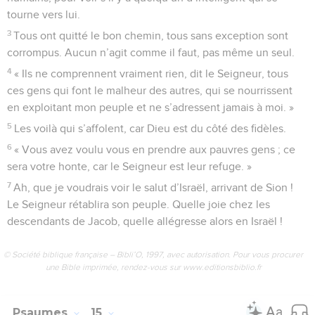
tourne vers lui.
3
Tous ont quitté le bon chemin, tous sans exception sont
corrompus. Aucun n’agit comme il faut, pas même un seul.
4
« Ils ne comprennent vraiment rien, dit le Seigneur, tous
ces gens qui font le malheur des autres, qui se nourrissent
en exploitant mon peuple et ne s’adressent jamais à moi. »
5
Les voilà qui s’affolent, car Dieu est du côté des fidèles.
6
« Vous avez voulu vous en prendre aux pauvres gens ; ce
sera votre honte, car le Seigneur est leur refuge. »
7
Ah, que je voudrais voir le salut d’Israël, arrivant de Sion !
Le Seigneur rétablira son peuple. Quelle joie chez les
descendants de Jacob, quelle allégresse alors en Israël !
© Société biblique française – Bibli’O, 1997, avec autorisation. Pour vous procurer
une Bible imprimée, rendez-vous sur www.editionsbiblio.fr
Psaumes
15