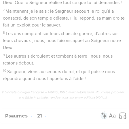
Dieu. Que le Seigneur réalise tout ce que tu lui demandes !
7
Maintenant je le sais : le Seigneur secourt le roi qu’il a
consacré, de son temple céleste, il lui répond, sa main droite
fait un exploit pour le sauver.
8
Les uns comptent sur leurs chars de guerre, d’autres sur
leurs chevaux ; nous, nous faisons appel au Seigneur notre
Dieu.
9
Les autres s’écroulent et tombent à terre ; nous, nous
restons debout.
10
Seigneur, viens au secours du roi, et qu’il puisse nous
répondre quand nous l’appelons à l’aide !
© Société biblique française – Bibli’O, 1997, avec autorisation. Pour vous procurer
une Bible imprimée, rendez-vous sur www.editionsbiblio.fr
Psaumes
21