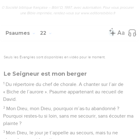
© Société biblique française – Bibli’O, 1997, avec autorisation. Pour vous procurer
une Bible imprimée, rendez-vous sur www.editionsbiblio.fr
Psaumes
22
Seuls les Évangiles sont disponibles en vidéo pour le moment.
Le Seigneur est mon berger
1
Du répertoire du chef de chorale. A chanter sur l’air de
« Biche de l’aurore ». Psaume appartenant au recueil de
David.
2
Mon Dieu, mon Dieu, pourquoi m’as-tu abandonné ?
Pourquoi restes-tu si loin, sans me secourir, sans écouter ma
plainte ?
3
Mon Dieu, le jour je t’appelle au secours, mais tu ne