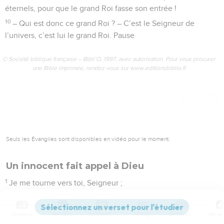
éternels, pour que le grand Roi fasse son entrée !
10
– Qui est donc ce grand Roi ? – C’est le Seigneur de
l’univers, c’est lui le grand Roi. Pause
© Société biblique française – Bibli’O, 1997, avec autorisation. Pour vous procurer
une Bible imprimée, rendez-vous sur www.editionsbiblio.fr
Psaumes
25
Seuls les Évangiles sont disponibles en vidéo pour le moment.
Un innocent fait appel à Dieu
1
Je me tourne vers toi, Seigneur ;
2
mon Dieu, je me suis fié à toi, ne me laisse pas déçu. Ne
laisse pas mes ennemis crier victoire à mon sujet.
Contenus
Versions
Commentaires
Strong
Dictionnaire
3