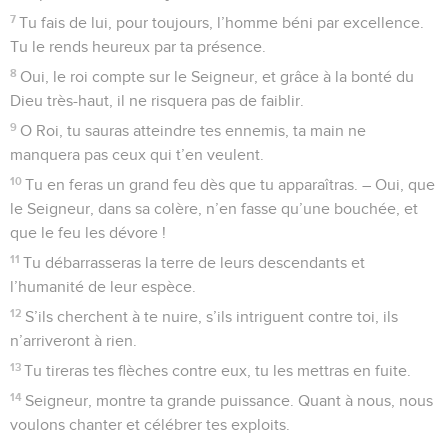
7
Tu fais de lui, pour toujours, l’homme béni par excellence.
Tu le rends heureux par ta présence.
8
Oui, le roi compte sur le Seigneur, et grâce à la bonté du
Dieu très-haut, il ne risquera pas de faiblir.
9
O Roi, tu sauras atteindre tes ennemis, ta main ne
manquera pas ceux qui t’en veulent.
10
Tu en feras un grand feu dès que tu apparaîtras. – Oui, que
le Seigneur, dans sa colère, n’en fasse qu’une bouchée, et
que le feu les dévore !
11
Tu débarrasseras la terre de leurs descendants et
l’humanité de leur espèce.
12
S’ils cherchent à te nuire, s’ils intriguent contre toi, ils
n’arriveront à rien.
13
Tu tireras tes flèches contre eux, tu les mettras en fuite.
14
Seigneur, montre ta grande puissance. Quant à nous, nous
voulons chanter et célébrer tes exploits.