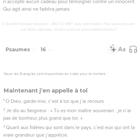
n’accepte aucun cadeau pour témoigner contre un innocent.
Qui agit ainsi ne faiblira jamais.
© Société biblique française – Bibli’O, 1997, avec autorisation. Pour vous procurer
une Bible imprimée, rendez-vous sur www.editionsbiblio.fr
Psaumes
16
Seuls les Évangiles sont disponibles en vidéo pour le moment.
Maintenant j'en appelle à toi
1
O Dieu, garde-moi, c’est à toi que j’ai recours.
2
Je dis au Seigneur : « Tu es mon maître souverain ; je n’ai
pas de bonheur plus grand que toi. »
3
Quant aux fidèles qui sont dans le pays, c’est eux qui ont la
vraie grandeur que j’apprécie.