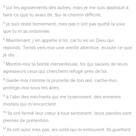
4
sur les agissements des autres, mais je me suis appliqué à
faire ce que tu avais dit. Sur le chemin difficile,
5
je suis resté fermement, mes pas n’ont pas quitté la voie
que tu m’as ordonnée.
6
Maintenant, j’en appelle à toi, car tu es un Dieu qui
réponds. Tends vers moi une oreille attentive, écoute ce que
je dis.
7
Montre-moi ta bonté merveilleuse, toi qui sauves de leurs
agresseurs ceux qui cherchent refuge près de toi.
8
Garde-moi comme la prunelle de ton œil, cache-moi,
protège-moi sous tes ailes,
9
à l’abri des méchants qui me tyrannisent, des ennemis
mortels qui m’encerclent.
10
Ils ont fermé leur cœur à tout sentiment, leurs paroles sont
pleines de prétention.
11
Ils ont suivi mes pas, les voilà qui m’entourent. Ils guettent