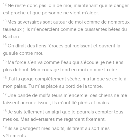
12
Ne reste donc pas loin de moi, maintenant que le danger
est proche et que personne ne vient m’aider.
13
Mes adversaires sont autour de moi comme de nombreux
taureaux ; ils m’encerclent comme de puissantes bêtes du
Bachan.
14
On dirait des lions féroces qui rugissent et ouvrent la
gueule contre moi.
15
Ma force s’en va comme l’eau qui s’écoule, je ne tiens
plus debout. Mon courage fond en moi comme la cire.
16
J’ai la gorge complètement sèche, ma langue se colle à
mon palais. Tu m’as placé au bord de la tombe.
17
Une bande de malfaiteurs m’encercle, ces chiens ne me
laissent aucune issue ; ils m’ont lié pieds et mains.
18
Je suis tellement amaigri que je pourrais compter tous
mes os. Mes adversaires me regardent fixement,
19
ils se partagent mes habits, ils tirent au sort mes
vêtements.