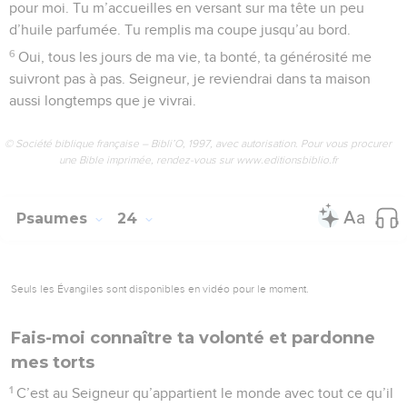
pour moi. Tu m’accueilles en versant sur ma tête un peu
d’huile parfumée. Tu remplis ma coupe jusqu’au bord.
6
Oui, tous les jours de ma vie, ta bonté, ta générosité me
suivront pas à pas. Seigneur, je reviendrai dans ta maison
aussi longtemps que je vivrai.
© Société biblique française – Bibli’O, 1997, avec autorisation. Pour vous procurer
une Bible imprimée, rendez-vous sur www.editionsbiblio.fr
Psaumes
24
Seuls les Évangiles sont disponibles en vidéo pour le moment.
Fais-moi connaître ta volonté et pardonne
mes torts
1
C’est au Seigneur qu’appartient le monde avec tout ce qu’il