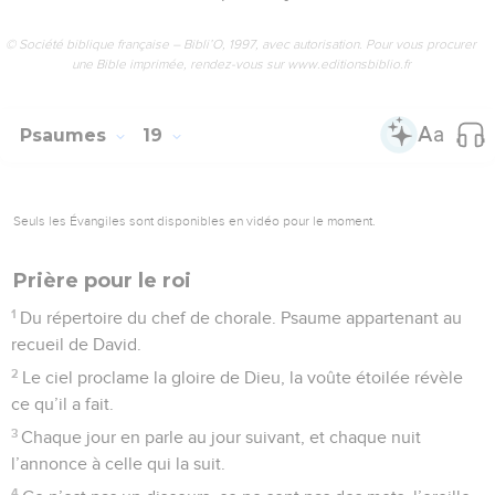
© Société biblique française – Bibli’O, 1997, avec autorisation. Pour vous procurer
une Bible imprimée, rendez-vous sur www.editionsbiblio.fr
Psaumes
19
Seuls les Évangiles sont disponibles en vidéo pour le moment.
Prière pour le roi
1
Du répertoire du chef de chorale. Psaume appartenant au
recueil de David.
2
Le ciel proclame la gloire de Dieu, la voûte étoilée révèle
ce qu’il a fait.
3
Chaque jour en parle au jour suivant, et chaque nuit
l’annonce à celle qui la suit.
4