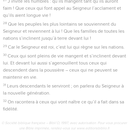
J’invite les humbles : qu’ils mangent tant qu’ils auront
faim ! Que ceux qui font appel au Seigneur l’acclament et
qu’ils aient longue vie !
28
Que les peuples les plus lointains se souviennent du
Seigneur et reviennent à lui ! Que les familles de toutes les
nations s’inclinent jusqu’à terre devant lui !
29
Car le Seigneur est roi, c’est lui qui règne sur les nations.
30
Ceux qui sont pleins de vie mangent et s’inclinent devant
lui. Et devant lui aussi s’agenouillent tous ceux qui
descendent dans la poussière – ceux qui ne peuvent se
maintenir en vie.
31
Leurs descendants le serviront ; on parlera du Seigneur à
la nouvelle génération.
32
On racontera à ceux qui vont naître ce qu’il a fait dans sa
fidélité.
© Société biblique française – Bibli’O, 1997, avec autorisation. Pour vous procurer
une Bible imprimée, rendez-vous sur www.editionsbiblio.fr