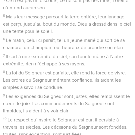
Ce n’est pas un discours, ce ne sont pas des mots, l’oreille
n’entend aucun son.
5
Mais leur message parcourt la terre entière, leur langage
est perçu jusqu’au bout du monde. Dieu a dressé dans le ciel
une tente pour le soleil.
6
Le matin, celui-ci paraît, tel un jeune marié qui sort de sa
chambre, un champion tout heureux de prendre son élan.
7
Il sort à une extrémité du ciel, son tour le mène à l’autre
extrémité, rien n’échappe à ses rayons.
8
La loi du Seigneur est parfaite, elle rend la force de vivre.
Les ordres du Seigneur méritent confiance, ils aident les
simples à savoir se conduire.
9
Les exigences du Seigneur sont justes, elles remplissent le
cœur de joie. Les commandements du Seigneur sont
limpides, ils aident à y voir clair.
10
Le respect qu’inspire le Seigneur est pur, il persiste à
travers les siècles. Les décisions du Seigneur sont fondées,
toutes, sans exception, sont justifiées,