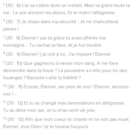
5
(30 : 6) Car sa colère dure un instant, Mais sa grâce toute la
vie ; Le soir arrivent les pleurs, Et le matin l'allégresse.
6
(30 : 7) Je disais dans ma sécurité : Je ne chancellerai
jamais !
7
(30 : 8) Éternel ! par ta grâce tu avais affermi ma
montagne... Tu cachas ta face, et je fus troublé.
8
(30 : 9) Éternel ! j'ai crié à toi, J'ai imploré l'Éternel :
9
(30 : 10) Que gagnes-tu à verser mon sang, A me faire
descendre dans la fosse ? La poussière a-t-elle pour toi des
louanges ? Raconte-t-elle ta fidélité ?
10
(30 : 11) Écoute, Éternel, aie pitié de moi ! Éternel, secours-
moi ! -
11
(30 : 12) Et tu as changé mes lamentations en allégresse,
Tu as délié mon sac, et tu m'as ceint de joie,
12
(30 : 13) Afin que mon coeur te chante et ne soit pas muet.
Éternel, mon Dieu ! je te louerai toujours.