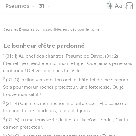
Psaumes
31
Seuls les Évangiles sont disponibles en vidéo pour le moment.
Le bonheur d'être pardonné
1
(31 : 1) Au chef des chantres. Psaume de David. (31 : 2)
Éternel ! je cherche en toi mon refuge : Que jamais je ne sois
confondu ! Délivre-moi dans ta justice !
2
(31 : 3) Incline vers moi ton oreille, hâte-toi de me secourir !
Sois pour moi un rocher protecteur, une forteresse, Où je
trouve mon salut !
3
(31 : 4) Car tu es mon rocher, ma forteresse ; Et à cause de
ton nom tu me conduiras, tu me dirigeras.
4
(31 : 5) Tu me feras sortir du filet qu'ils m'ont tendu ; Car tu
es mon protecteur.
5