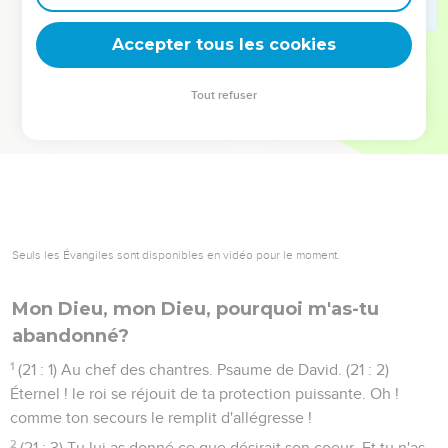
deviennent vos tremplins. Que vous guidiez un ministère, une
équipe, un groupe ou une famille, leur expérience est faite
Accepter tous les cookies
pour vous.
Tout refuser
Je découvre l’événement
Seuls les Évangiles sont disponibles en vidéo pour le moment.
Mon Dieu, mon Dieu, pourquoi m'as-tu
abandonné?
1
(21 : 1) Au chef des chantres. Psaume de David. (21 : 2)
Éternel ! le roi se réjouit de ta protection puissante. Oh !
comme ton secours le remplit d'allégresse !
2
(21 : 3) Tu lui as donné ce que désirait son coeur, Et tu n'as