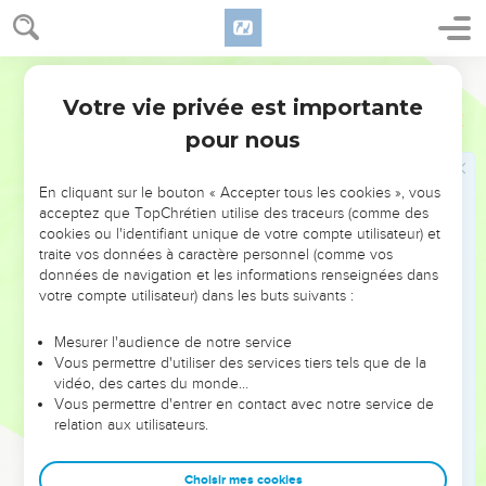
Votre vie privée est importante
Psaumes
21
pour nous
NE MANQUEZ PAS L’ÉVÉNEMENT
En cliquant sur le bouton « Accepter tous les cookies », vous
DE L’ANNÉE !
acceptez que TopChrétien utilise des traceurs (comme des
cookies ou l'identifiant unique de votre compte utilisateur) et
ET SI LEURS ERREURS POUVAIENT VOUS ÉVITER LES
traite vos données à caractère personnel (comme vos
VOTRES ?
données de navigation et les informations renseignées dans
votre compte utilisateur) dans les buts suivants :
On admire souvent les leaders pour leurs réussites, leur impact,
leur foi ou leur vision. Mais on voit moins les doutes, les erreurs
Mesurer l'audience de notre service
Vous permettre d'utiliser des services tiers tels que de la
et les saisons difficiles qu'ils ont traversés, alors même que ce
vidéo, des cartes du monde…
sont elles qui les ont façonnés.
Vous permettre d'entrer en contact avec notre service de
relation aux utilisateurs.
Dans cette conférence, leaders, entrepreneurs, et responsables
reviennent sur les erreurs marquantes de leur parcours et les
clés pour avancer avec plus de sagesse afin que leurs erreurs
Choisir mes cookies