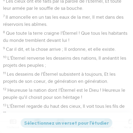
Les cieux ont été faits par la parole de l'Éternel, Et toute
leur armée par le souffle de sa bouche.
7
Il amoncelle en un tas les eaux de la mer, Il met dans des
réservoirs les abîmes.
8
Que toute la terre craigne l'Éternel ! Que tous les habitants
du monde tremblent devant lui !
9
Car il dit, et la chose arrive ; Il ordonne, et elle existe.
10
L'Éternel renverse les desseins des nations, Il anéantit les
projets des peuples ;
11
Les desseins de l'Éternel subsistent à toujours, Et les
projets de son coeur, de génération en génération.
12
Heureuse la nation dont l'Éternel est le Dieu ! Heureux le
peuple qu'il choisit pour son héritage !
13
L'Éternel regarde du haut des cieux, Il voit tous les fils de
l'homme ;
14
Du lieu de sa demeure il observe Tous les habitants de la
Contenus
Versions
Commentaires
Strong
Dictionnaire
terre,