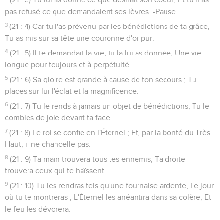
pas refusé ce que demandaient ses lèvres. -Pause.
3
(21 : 4) Car tu l'as prévenu par les bénédictions de ta grâce,
Tu as mis sur sa tête une couronne d'or pur.
4
(21 : 5) Il te demandait la vie, tu la lui as donnée, Une vie
longue pour toujours et à perpétuité.
5
(21 : 6) Sa gloire est grande à cause de ton secours ; Tu
places sur lui l'éclat et la magnificence.
6
(21 : 7) Tu le rends à jamais un objet de bénédictions, Tu le
combles de joie devant ta face.
7
(21 : 8) Le roi se confie en l'Éternel ; Et, par la bonté du Très
Haut, il ne chancelle pas.
8
(21 : 9) Ta main trouvera tous tes ennemis, Ta droite
trouvera ceux qui te haïssent.
9
(21 : 10) Tu les rendras tels qu'une fournaise ardente, Le jour
où tu te montreras ; L'Éternel les anéantira dans sa colère, Et
le feu les dévorera.