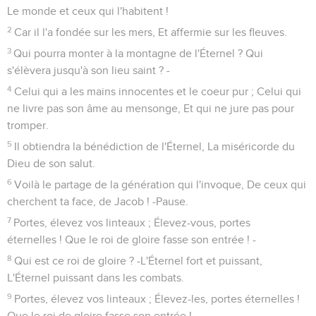
Le monde et ceux qui l'habitent !
2
Car il l'a fondée sur les mers, Et affermie sur les fleuves.
3
Qui pourra monter à la montagne de l'Éternel ? Qui
s'élèvera jusqu'à son lieu saint ? -
4
Celui qui a les mains innocentes et le coeur pur ; Celui qui
ne livre pas son âme au mensonge, Et qui ne jure pas pour
tromper.
5
Il obtiendra la bénédiction de l'Éternel, La miséricorde du
Dieu de son salut.
6
Voilà le partage de la génération qui l'invoque, De ceux qui
cherchent ta face, de Jacob ! -Pause.
7
Portes, élevez vos linteaux ; Élevez-vous, portes
éternelles ! Que le roi de gloire fasse son entrée ! -
8
Qui est ce roi de gloire ? -L'Éternel fort et puissant,
L'Éternel puissant dans les combats.
9
Portes, élevez vos linteaux ; Élevez-les, portes éternelles !
Que le roi de gloire fasse son entrée ! -