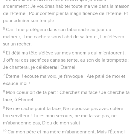
ardemment : Je voudrais habiter toute ma vie dans la maison
de l'Éternel, Pour contempler la magnificence de l'Éternel Et
pour admirer son temple.
5
Car il me protégera dans son tabernacle au jour du
malheur, Il me cachera sous l'abri de sa tente ; Il m'élèvera
sur un rocher.
6
Et déjà ma tête s'élève sur mes ennemis qui m'entourent ;
J'offrirai des sacrifices dans sa tente, au son de la trompette ;
Je chanterai, je célébrerai l'Éternel.
7
Éternel ! écoute ma voix, je t'invoque : Aie pitié de moi et
exauce-moi !
8
Mon coeur dit de ta part : Cherchez ma face ! Je cherche ta
face, ô Éternel !
9
Ne me cache point ta face, Ne repousse pas avec colère
ton serviteur ! Tu es mon secours, ne me laisse pas, ne
m'abandonne pas, Dieu de mon salut !
10
Car mon père et ma mère m'abandonnent, Mais l'Éternel