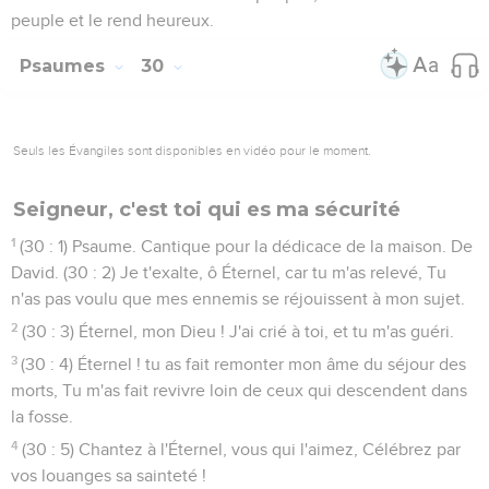
peuple et le rend heureux.
Psaumes
30
Seuls les Évangiles sont disponibles en vidéo pour le moment.
Seigneur, c'est toi qui es ma sécurité
1
(30 : 1) Psaume. Cantique pour la dédicace de la maison. De
David. (30 : 2) Je t'exalte, ô Éternel, car tu m'as relevé, Tu
n'as pas voulu que mes ennemis se réjouissent à mon sujet.
2
(30 : 3) Éternel, mon Dieu ! J'ai crié à toi, et tu m'as guéri.
3
(30 : 4) Éternel ! tu as fait remonter mon âme du séjour des
morts, Tu m'as fait revivre loin de ceux qui descendent dans
la fosse.
4
(30 : 5) Chantez à l'Éternel, vous qui l'aimez, Célébrez par
vos louanges sa sainteté !