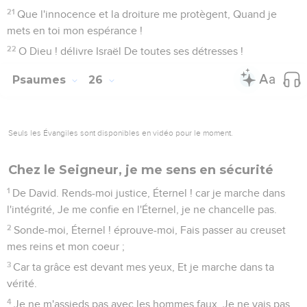
21
Que l'innocence et la droiture me protègent, Quand je
mets en toi mon espérance !
22
O Dieu ! délivre Israël De toutes ses détresses !
Psaumes
26
Seuls les Évangiles sont disponibles en vidéo pour le moment.
Chez le Seigneur, je me sens en sécurité
1
De David. Rends-moi justice, Éternel ! car je marche dans
l'intégrité, Je me confie en l'Éternel, je ne chancelle pas.
2
Sonde-moi, Éternel ! éprouve-moi, Fais passer au creuset
mes reins et mon coeur ;
3
Car ta grâce est devant mes yeux, Et je marche dans ta
vérité.
4
Je ne m'assieds pas avec les hommes faux, Je ne vais pas