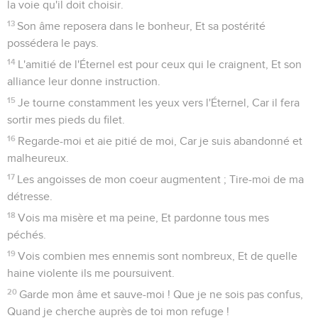
la voie qu'il doit choisir.
13
Son âme reposera dans le bonheur, Et sa postérité
possédera le pays.
14
L'amitié de l'Éternel est pour ceux qui le craignent, Et son
alliance leur donne instruction.
15
Je tourne constamment les yeux vers l'Éternel, Car il fera
sortir mes pieds du filet.
16
Regarde-moi et aie pitié de moi, Car je suis abandonné et
malheureux.
17
Les angoisses de mon coeur augmentent ; Tire-moi de ma
détresse.
18
Vois ma misère et ma peine, Et pardonne tous mes
péchés.
19
Vois combien mes ennemis sont nombreux, Et de quelle
haine violente ils me poursuivent.
20
Garde mon âme et sauve-moi ! Que je ne sois pas confus,
Quand je cherche auprès de toi mon refuge !