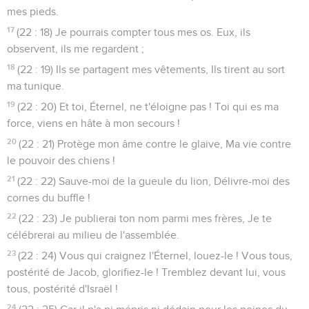
mes pieds.
17
(22 : 18) Je pourrais compter tous mes os. Eux, ils
observent, ils me regardent ;
18
(22 : 19) Ils se partagent mes vêtements, Ils tirent au sort
ma tunique.
19
(22 : 20) Et toi, Éternel, ne t'éloigne pas ! Toi qui es ma
force, viens en hâte à mon secours !
20
(22 : 21) Protège mon âme contre le glaive, Ma vie contre
le pouvoir des chiens !
21
(22 : 22) Sauve-moi de la gueule du lion, Délivre-moi des
cornes du buffle !
22
(22 : 23) Je publierai ton nom parmi mes frères, Je te
célébrerai au milieu de l'assemblée.
23
(22 : 24) Vous qui craignez l'Éternel, louez-le ! Vous tous,
postérité de Jacob, glorifiez-le ! Tremblez devant lui, vous
tous, postérité d'Israël !
24