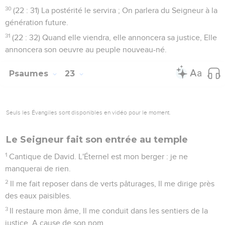
30
(22 : 31) La postérité le servira ; On parlera du Seigneur à la
génération future.
31
(22 : 32) Quand elle viendra, elle annoncera sa justice, Elle
annoncera son oeuvre au peuple nouveau-né.
Psaumes
23
Seuls les Évangiles sont disponibles en vidéo pour le moment.
Le Seigneur fait son entrée au temple
1
Cantique de David. L'Éternel est mon berger : je ne
manquerai de rien.
2
Il me fait reposer dans de verts pâturages, Il me dirige près
des eaux paisibles.
3
Il restaure mon âme, Il me conduit dans les sentiers de la
justice, A cause de son nom.