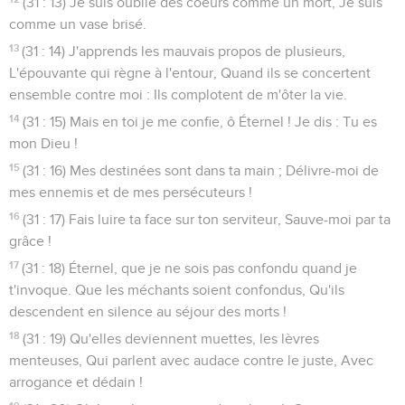
(31 : 13) Je suis oublié des coeurs comme un mort, Je suis
comme un vase brisé.
13
(31 : 14) J'apprends les mauvais propos de plusieurs,
L'épouvante qui règne à l'entour, Quand ils se concertent
ensemble contre moi : Ils complotent de m'ôter la vie.
14
(31 : 15) Mais en toi je me confie, ô Éternel ! Je dis : Tu es
mon Dieu !
15
(31 : 16) Mes destinées sont dans ta main ; Délivre-moi de
mes ennemis et de mes persécuteurs !
16
(31 : 17) Fais luire ta face sur ton serviteur, Sauve-moi par ta
grâce !
17
(31 : 18) Éternel, que je ne sois pas confondu quand je
t'invoque. Que les méchants soient confondus, Qu'ils
descendent en silence au séjour des morts !
18
(31 : 19) Qu'elles deviennent muettes, les lèvres
menteuses, Qui parlent avec audace contre le juste, Avec
arrogance et dédain !