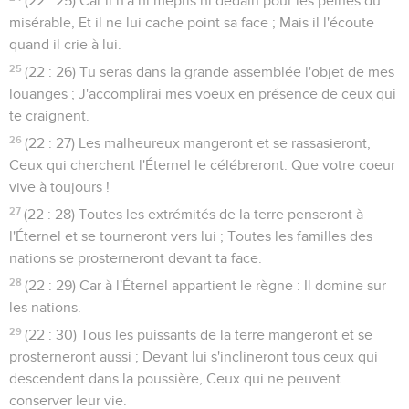
(22 : 25) Car il n'a ni mépris ni dédain pour les peines du
misérable, Et il ne lui cache point sa face ; Mais il l'écoute
quand il crie à lui.
25
(22 : 26) Tu seras dans la grande assemblée l'objet de mes
louanges ; J'accomplirai mes voeux en présence de ceux qui
te craignent.
26
(22 : 27) Les malheureux mangeront et se rassasieront,
Ceux qui cherchent l'Éternel le célébreront. Que votre coeur
vive à toujours !
27
(22 : 28) Toutes les extrémités de la terre penseront à
l'Éternel et se tourneront vers lui ; Toutes les familles des
nations se prosterneront devant ta face.
28
(22 : 29) Car à l'Éternel appartient le règne : Il domine sur
les nations.
29
(22 : 30) Tous les puissants de la terre mangeront et se
prosterneront aussi ; Devant lui s'inclineront tous ceux qui
descendent dans la poussière, Ceux qui ne peuvent
conserver leur vie.