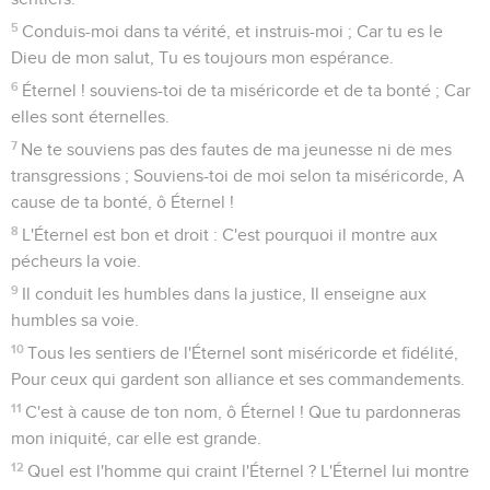
5
Conduis-moi dans ta vérité, et instruis-moi ; Car tu es le
Dieu de mon salut, Tu es toujours mon espérance.
6
Éternel ! souviens-toi de ta miséricorde et de ta bonté ; Car
elles sont éternelles.
7
Ne te souviens pas des fautes de ma jeunesse ni de mes
transgressions ; Souviens-toi de moi selon ta miséricorde, A
cause de ta bonté, ô Éternel !
8
L'Éternel est bon et droit : C'est pourquoi il montre aux
pécheurs la voie.
9
Il conduit les humbles dans la justice, Il enseigne aux
humbles sa voie.
10
Tous les sentiers de l'Éternel sont miséricorde et fidélité,
Pour ceux qui gardent son alliance et ses commandements.
11
C'est à cause de ton nom, ô Éternel ! Que tu pardonneras
mon iniquité, car elle est grande.
12
Quel est l'homme qui craint l'Éternel ? L'Éternel lui montre