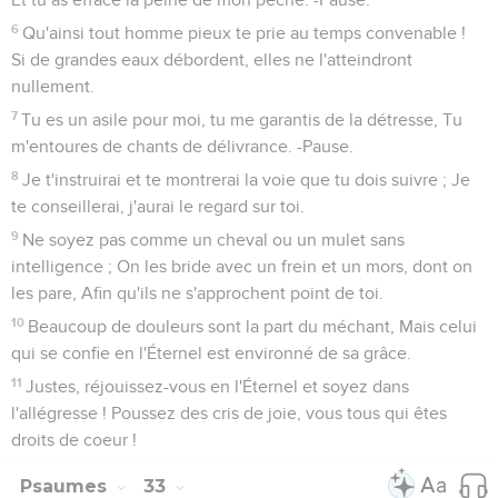
6
Qu'ainsi tout homme pieux te prie au temps convenable !
Si de grandes eaux débordent, elles ne l'atteindront
nullement.
7
Tu es un asile pour moi, tu me garantis de la détresse, Tu
m'entoures de chants de délivrance. -Pause.
8
Je t'instruirai et te montrerai la voie que tu dois suivre ; Je
te conseillerai, j'aurai le regard sur toi.
9
Ne soyez pas comme un cheval ou un mulet sans
intelligence ; On les bride avec un frein et un mors, dont on
les pare, Afin qu'ils ne s'approchent point de toi.
10
Beaucoup de douleurs sont la part du méchant, Mais celui
qui se confie en l'Éternel est environné de sa grâce.
11
Justes, réjouissez-vous en l'Éternel et soyez dans
l'allégresse ! Poussez des cris de joie, vous tous qui êtes
droits de coeur !
Psaumes
33