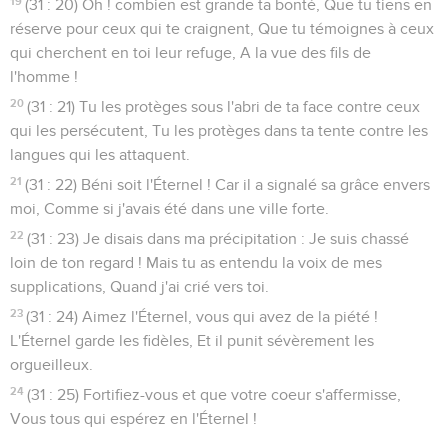
19
(31 : 20) Oh ! combien est grande ta bonté, Que tu tiens en
réserve pour ceux qui te craignent, Que tu témoignes à ceux
qui cherchent en toi leur refuge, A la vue des fils de
l'homme !
20
(31 : 21) Tu les protèges sous l'abri de ta face contre ceux
qui les persécutent, Tu les protèges dans ta tente contre les
langues qui les attaquent.
21
(31 : 22) Béni soit l'Éternel ! Car il a signalé sa grâce envers
moi, Comme si j'avais été dans une ville forte.
22
(31 : 23) Je disais dans ma précipitation : Je suis chassé
loin de ton regard ! Mais tu as entendu la voix de mes
supplications, Quand j'ai crié vers toi.
23
(31 : 24) Aimez l'Éternel, vous qui avez de la piété !
L'Éternel garde les fidèles, Et il punit sévèrement les
orgueilleux.
24
(31 : 25) Fortifiez-vous et que votre coeur s'affermisse,
Vous tous qui espérez en l'Éternel !