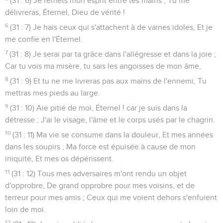
(31 : 6) Je remets mon esprit entre tes mains ; Tu me
délivreras, Éternel, Dieu de vérité !
6
(31 : 7) Je hais ceux qui s'attachent à de vaines idoles, Et je
me confie en l'Éternel.
7
(31 : 8) Je serai par ta grâce dans l'allégresse et dans la joie ;
Car tu vois ma misère, tu sais les angoisses de mon âme,
8
(31 : 9) Et tu ne me livreras pas aux mains de l'ennemi, Tu
mettras mes pieds au large.
9
(31 : 10) Aie pitié de moi, Éternel ! car je suis dans la
détresse ; J'ai le visage, l'âme et le corps usés par le chagrin.
10
(31 : 11) Ma vie se consume dans la douleur, Et mes années
dans les soupirs ; Ma force est épuisée à cause de mon
iniquité, Et mes os dépérissent.
11
(31 : 12) Tous mes adversaires m'ont rendu un objet
d'opprobre, De grand opprobre pour mes voisins, et de
terreur pour mes amis ; Ceux qui me voient dehors s'enfuient
loin de moi.
12