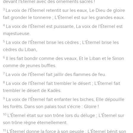
devant l'Éternel avec des ornements sacrés !
3
La voix de l'Éternel retentit sur les eaux, Le Dieu de gloire
fait gronder le tonnerre ; L'Éternel est sur les grandes eaux.
4
La voix de l'Éternel est puissante, La voix de l'Éternel est
majestueuse.
5
La voix de l'Éternel brise les cèdres ; L'Éternel brise les
cèdres du Liban,
6
Il les fait bondir comme des veaux, Et le Liban et le Sirion
comme de jeunes buffles.
7
La voix de l'Éternel fait jaillir des flammes de feu.
8
La voix de l'Éternel fait trembler le désert ; L'Éternel fait
trembler le désert de Kadès.
9
La voix de l'Éternel fait enfanter les biches, Elle dépouille
les forêts. Dans son palais tout s'écrie : Gloire !
10
L'Éternel était sur son trône lors du déluge ; L'Éternel sur
son trône règne éternellement.
11
L'Éternel donne la force à son peuple ; L'Éternel bénit son