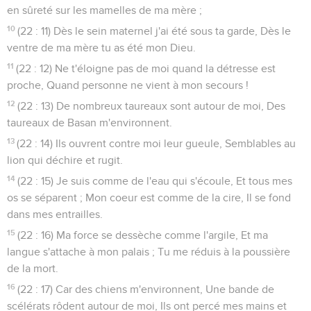
en sûreté sur les mamelles de ma mère ;
10
(22 : 11) Dès le sein maternel j'ai été sous ta garde, Dès le
ventre de ma mère tu as été mon Dieu.
11
(22 : 12) Ne t'éloigne pas de moi quand la détresse est
proche, Quand personne ne vient à mon secours !
12
(22 : 13) De nombreux taureaux sont autour de moi, Des
taureaux de Basan m'environnent.
13
(22 : 14) Ils ouvrent contre moi leur gueule, Semblables au
lion qui déchire et rugit.
14
(22 : 15) Je suis comme de l'eau qui s'écoule, Et tous mes
os se séparent ; Mon coeur est comme de la cire, Il se fond
dans mes entrailles.
15
(22 : 16) Ma force se dessèche comme l'argile, Et ma
langue s'attache à mon palais ; Tu me réduis à la poussière
de la mort.
16
(22 : 17) Car des chiens m'environnent, Une bande de
scélérats rôdent autour de moi, Ils ont percé mes mains et