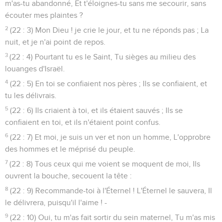
m'as-tu abandonné, Et t'éloignes-tu sans me secourir, sans
écouter mes plaintes ?
2
(22 : 3) Mon Dieu ! je crie le jour, et tu ne réponds pas ; La
nuit, et je n'ai point de repos.
3
(22 : 4) Pourtant tu es le Saint, Tu sièges au milieu des
louanges d'Israël.
4
(22 : 5) En toi se confiaient nos pères ; Ils se confiaient, et
tu les délivrais.
5
(22 : 6) Ils criaient à toi, et ils étaient sauvés ; Ils se
confiaient en toi, et ils n'étaient point confus.
6
(22 : 7) Et moi, je suis un ver et non un homme, L'opprobre
des hommes et le méprisé du peuple.
7
(22 : 8) Tous ceux qui me voient se moquent de moi, Ils
ouvrent la bouche, secouent la tête :
8
(22 : 9) Recommande-toi à l'Éternel ! L'Éternel le sauvera, Il
le délivrera, puisqu'il l'aime ! -
9
(22 : 10) Oui, tu m'as fait sortir du sein maternel, Tu m'as mis