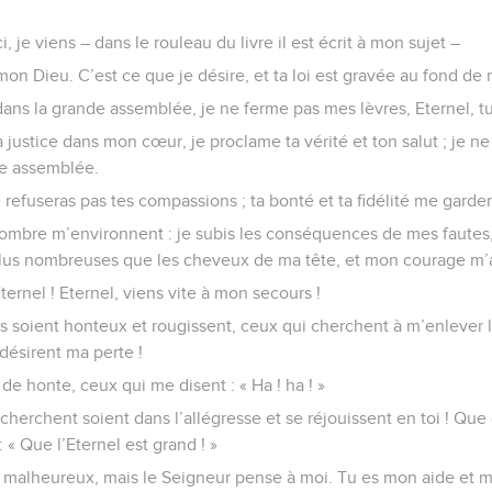
ici, je viens – dans le rouleau du livre il est écrit à mon sujet –
 mon Dieu. C’est ce que je désire, et ta loi est gravée au fond d
dans la grande assemblée, je ne ferme pas mes lèvres, Eternel, tu 
 justice dans mon cœur, je proclame ta vérité et ton salut ; je n
nde assemblée.
e refuseras pas tes compassions ; ta bonté et ta fidélité me garde
ombre m’environnent : je subis les conséquences de mes fautes,
t plus nombreuses que les cheveux de ma tête, et mon courage m
ternel ! Eternel, viens vite à mon secours !
 soient honteux et rougissent, ceux qui cherchent à m’enlever la
 désirent ma perte !
s de honte, ceux qui me disent : « Ha ! ha ! »
cherchent soient dans l’allégresse et se réjouissent en toi ! Que
: « Que l’Eternel est grand ! »
et malheureux, mais le Seigneur pense à moi. Tu es mon aide et 