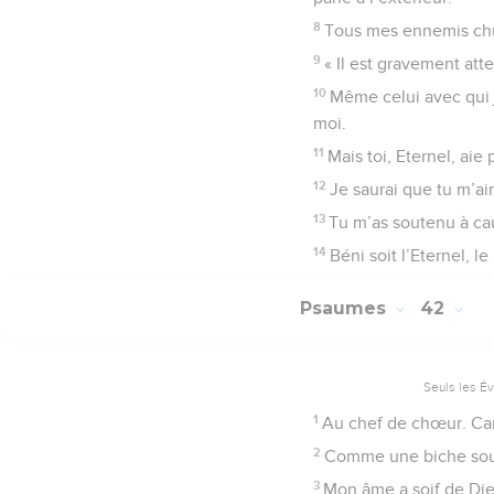
8
Tous mes ennemis chuc
9
« Il est gravement atte
10
Même celui avec qui j
moi.
11
Mais toi, Eternel, aie 
12
Je saurai que tu m’a
13
Tu m’as soutenu à cau
14
Béni soit l’Eternel, l
Psaumes
42
Seuls les É
1
Au chef de chœur. Ca
2
Comme une biche soupi
3
Mon âme a soif de Die