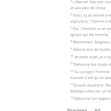
5
« Eternel, fais-moi co
je suis peu de chose.
6
Voici, tu as donné à m
vigoureux, l’homme n’es
7
Oui, l’homme va et vie
ignore qui les recevra.
8
Maintenant, Seigneur,
9
Délivre-moi de toutes
10
Je reste muet, je n’ou
11
Détourne tes coups de
12
Tu corriges l’homme e
homme n’est qu’un souf
13
Ecoute ma prière, Eter
étranger chez toi, un 
14
Détourne ton regard d
Psaumes
40