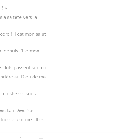
 ? »
 à sa tête vers la
.
ore ! Il est mon salut
n, depuis l’Hermon,
 flots passent sur moi.
ma prière au Dieu de ma
a tristesse, sous
st ton Dieu ? »
ouerai encore ! Il est