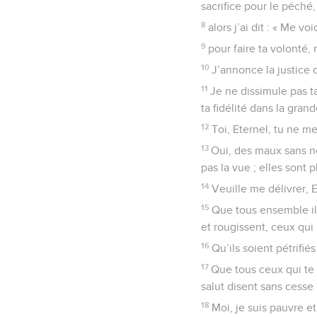
sacrifice pour le péché,
8
alors j’ai dit : « Me vo
9
pour faire ta volonté,
10
J’annonce la justice 
11
Je ne dissimule pas ta
ta fidélité dans la gra
12
Toi, Eternel, tu ne m
13
Oui, des maux sans n
pas la vue ; elles son
14
Veuille me délivrer, E
15
Que tous ensemble ils
et rougissent, ceux qui
16
Qu’ils soient pétrifié
17
Que tous ceux qui te 
salut disent sans cesse 
18
Moi, je suis pauvre 