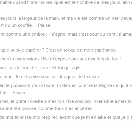
nnaître quand finira ma vie, quel est le nombre de mes jours, afi
es jours la largeur de la main, et ma vie est comme un rien deva
t qu’un souffle. – Pause.
nt comme une ombre : il s’agite, mais c’est pour du vent ; il amas
 que puis-je espérer ? C’est en toi qu’est mon espérance.
 mes transgressions ! Ne m’expose pas aux insultes du fou !
vre pas la bouche, car c’est toi qui agis.
 moi ! Je m’épuise sous les attaques de ta main.
n le punissant de sa faute, tu détruis comme la teigne ce qu’il a
fle. – Pause.
nel, et prête l’oreille à mes cris ! Ne sois pas insensible à mes la
résident temporaire, comme tous mes ancêtres.
e moi et laisse-moi respirer, avant que je m’en aille et que je dis