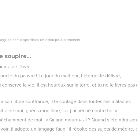
vangiles sont disponibles en vidéo pour le moment.
e soupire…
aume de David.
oucie du pauvre ! Le jour du malheur, l’Eternel le délivre,
ui conserve la vie. Il est heureux sur la terre, et tu ne le livres pa
ur son lit de souffrance, il le soulage dans toutes ses maladies.
 pitié de moi, guéris mon âme, car j’ai péché contre toi. »
échamment de moi : « Quand mourra-t-il ? Quand s’éteindra son
oir, il adopte un langage faux ; il récolte des sujets de médire, p