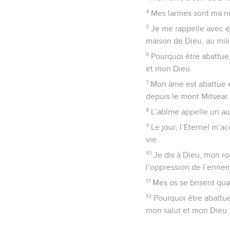
4
Mes larmes sont ma nou
5
Je me rappelle avec ém
maison de Dieu, au mili
6
Pourquoi être abattue,
et mon Dieu.
7
Mon âme est abattue en
depuis le mont Mitsear.
8
L’abîme appelle un aut
9
Le jour, l’Eternel m’a
vie.
10
Je dis à Dieu, mon ro
l’oppression de l’ennem
11
Mes os se brisent qua
12
Pourquoi être abattue
mon salut et mon Dieu.