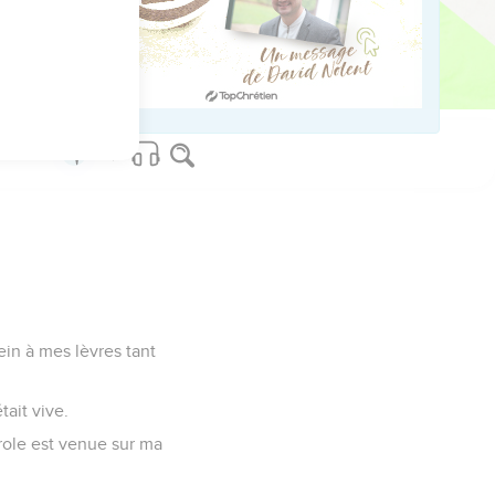
bien.
rein à mes lèvres tant
tait vive.
role est venue sur ma