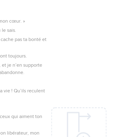
e mon cœur. »
le sais.
e cache pas ta bonté et
ront toujours.
 et je n’en supporte
’abandonne.
 vie ! Qu’ils reculent
 ceux qui aiment ton
mon libérateur, mon