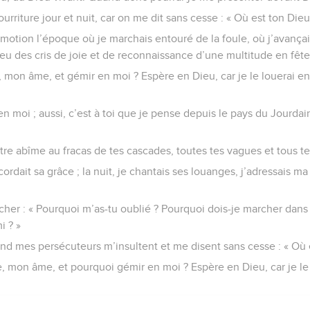
rriture jour et nuit, car on me dit sans cesse : « Où est ton Dieu
otion l’époque où je marchais entouré de la foule, où j’avançais
eu des cris de joie et de reconnaissance d’une multitude en fête
 mon âme, et gémir en moi ? Espère en Dieu, car je le louerai enc
 moi ; aussi, c’est à toi que je pense depuis le pays du Jourdai
re abîme au fracas de tes cascades, toutes tes vagues et tous tes
ccordait sa grâce ; la nuit, je chantais ses louanges, j’adressais 
cher : « Pourquoi m’as-tu oublié ? Pourquoi dois-je marcher dans l
i ? »
nd mes persécuteurs m’insultent et me disent sans cesse : « Où e
, mon âme, et pourquoi gémir en moi ? Espère en Dieu, car je le l