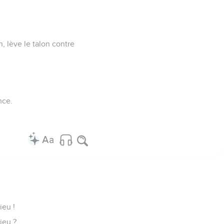
, lève le talon contre
nce.
ieu !
ieu ?