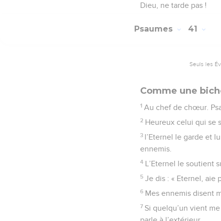
Dieu, ne tarde pas !
Psaumes
41
Seuls les É
Comme une bich
1
Au chef de chœur. Ps
2
Heureux celui qui se s
3
l’Eternel le garde et l
ennemis.
4
L’Eternel le soutient s
5
Je dis : « Eternel, aie
6
Mes ennemis disent m
7
Si quelqu’un vient me v
parle à l’extérieur.