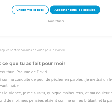
 pour le bien, ils sont mes adversaires parce que je recherche le 
Accepter tous les cookies
Choisir mes cookies
Eternel, mon Dieu, ne t’éloigne pas de moi !
urs, Seigneur, mon salut !
Tout refuser
vangiles sont disponibles en vidéo pour le moment.
ce que tu as fait pour moi!
Jeduthun. Psaume de David.
erai sur ma conduite de peur de pécher en paroles ; je mettrai un f
vant moi. »
ns le silence, je me suis tu, quoique malheureux, et ma douleur é
ond de moi, mes pensées étaient comme un feu brûlant, et la pa