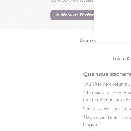
21
Ils me rendent le mal
22
Ne m’abandonne pas, 
23
Viens vite à mon seco
Psaumes
39
Seuls les É
Que tous sachent 
1
Au chef de chœur, à 
2
Je disais : « Je veill
que le méchant sera de
3
Je suis resté muet, da
4
Mon cœur brûlait au f
langue :