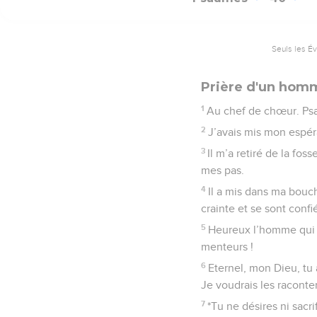
Seuls les É
Prière d'un hom
1
Au chef de chœur. Ps
2
J’avais mis mon espéra
3
Il m’a retiré de la fos
mes pas.
4
Il a mis dans ma bouc
crainte et se sont confié
5
Heureux l’homme qui pl
menteurs !
6
Eternel, mon Dieu, tu 
Je voudrais les raconte
7
*Tu ne désires ni sacri