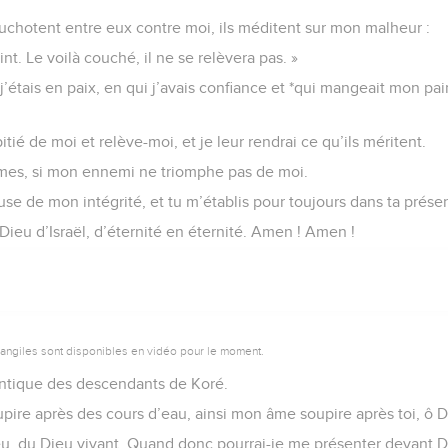
hotent entre eux contre moi, ils méditent sur mon malheur :
int. Le voilà couché, il ne se relèvera pas. »
’étais en paix, en qui j’avais confiance et *qui mangeait mon pain
pitié de moi et relève-moi, et je leur rendrai ce qu’ils méritent.
imes, si mon ennemi ne triomphe pas de moi.
se de mon intégrité, et tu m’établis pour toujours dans ta prése
e Dieu d’Israël, d’éternité en éternité. Amen ! Amen !
vangiles sont disponibles en vidéo pour le moment.
ntique des descendants de Koré.
re après des cours d’eau, ainsi mon âme soupire après toi, ô D
u, du Dieu vivant. Quand donc pourrai-je me présenter devant D