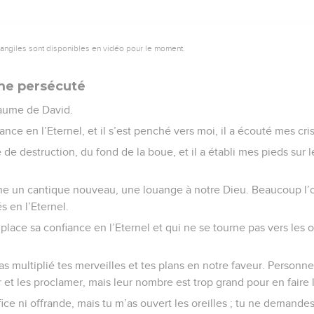
vangiles sont disponibles en vidéo pour le moment.
me persécuté
aume de David.
nce en l’Eternel, et il s’est penché vers moi, il a écouté mes cris
se de destruction, du fond de la boue, et il a établi mes pieds sur le
he un cantique nouveau, une louange à notre Dieu. Beaucoup l’ont
s en l’Eternel.
ace sa confiance en l’Eternel et qui ne se tourne pas vers les o
as multiplié tes merveilles et tes plans en notre faveur. Personne
r et les proclamer, mais leur nombre est trop grand pour en faire
fice ni offrande, mais tu m’as ouvert les oreilles ; tu ne demande