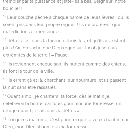
trembler par ta puissance et jette-les à bas, Seigneur, notre
bouclier !
13
Leur bouche pèche à chaque parole de leurs lèvres : qu’ils
soient pris dans leur propre orgueil ! Ils ne profèrent que
malédictions et mensonges :
14
détruis-les, dans ta fureur, détruis-les, et qu’ils n’existent
plus ! Qu’on sache que Dieu règne sur Jacob jusqu’aux
extrémités de la terre ! – Pause.
15
Ils reviennent chaque soir, ils hurlent comme des chiens,
ils font le tour de la ville.
16
Ils errent çà et là, cherchant leur nourriture, et ils passent
la nuit sans être rassasiés.
17
Quant à moi, je chanterai ta force, dès le matin je
célébrerai ta bonté, car tu es pour moi une forteresse, un
refuge quand je suis dans la détresse.
18
Toi qui es ma force, c’est pour toi que je veux chanter, car
Dieu, mon Dieu si bon, est ma forteresse.