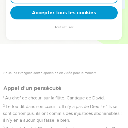
deviennent vos tremplins. Que vous guidiez un ministère, une
équipe, un groupe ou une famille, leur expérience est faite
Accepter tous les cookies
pour vous.
Tout refuser
Je découvre l’événement
Seuls les Évangiles sont disponibles en vidéo pour le moment.
Appel d'un persécuté
1
Au chef de chœur, sur la flûte. Cantique de David.
2
Le fou dit dans son cœur : « Il n’y a pas de Dieu ! » *Ils se
sont corrompus, ils ont commis des injustices abominables ;
il n’y en a aucun qui fasse le bien.
3