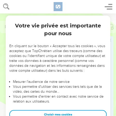
Votre vie privée est importante
Psaumes
53
pour nous
NE MANQUEZ PAS L’ÉVÉNEMENT
En cliquant sur le bouton « Accepter tous les cookies », vous
DE L’ANNÉE !
acceptez que TopChrétien utilise des traceurs (comme des
cookies ou l'identifiant unique de votre compte utilisateur) et
ET SI LEURS ERREURS POUVAIENT VOUS ÉVITER LES
traite vos données à caractère personnel (comme vos
VOTRES ?
données de navigation et les informations renseignées dans
votre compte utilisateur) dans les buts suivants :
On admire souvent les leaders pour leurs réussites, leur impact,
leur foi ou leur vision. Mais on voit moins les doutes, les erreurs
Mesurer l'audience de notre service
Vous permettre d'utiliser des services tiers tels que de la
et les saisons difficiles qu'ils ont traversés, alors même que ce
vidéo, des cartes du monde…
sont elles qui les ont façonnés.
Vous permettre d'entrer en contact avec notre service de
relation aux utilisateurs.
Dans cette conférence, leaders, entrepreneurs, et responsables
reviennent sur les erreurs marquantes de leur parcours et les
clés pour avancer avec plus de sagesse afin que leurs erreurs
Choisir mes cookies