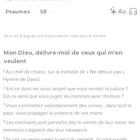
Psaumes
58
Seuls les Évangiles sont disponibles en vidéo pour le moment.
Mon Dieu, délivre-moi de ceux qui m'en
veulent
1
Au chef de chœur, sur la mélodie de « Ne détruis pas ».
Hymne de David.
2
Est-ce donc en vous taisant que vous rendez la justice ?
Est-ce ainsi que vous jugez les hommes avec droiture ?
3
Vous commettez volontairement des crimes ; dans tout le
pays, vous propagez la violence de vos mains.
4
Les méchants sont pervertis dès le ventre de leur mère, les
menteurs s’égarent dès leur naissance.
5
Ils ont un venin pareil à celui du serpent, ils sont sourds