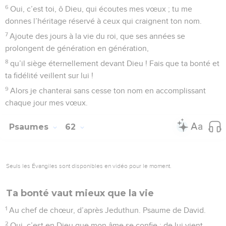
6
Oui, c’est toi, ô Dieu, qui écoutes mes vœux ; tu me
donnes l’héritage réservé à ceux qui craignent ton nom.
7
Ajoute des jours à la vie du roi, que ses années se
prolongent de génération en génération,
8
qu’il siège éternellement devant Dieu ! Fais que ta bonté et
ta fidélité veillent sur lui !
9
Alors je chanterai sans cesse ton nom en accomplissant
chaque jour mes vœux.
Psaumes
62
Seuls les Évangiles sont disponibles en vidéo pour le moment.
Ta bonté vaut mieux que la vie
1
Au chef de chœur, d’après Jeduthun. Psaume de David.
2
Oui, c’est en Dieu que mon âme se confie ; de lui vient