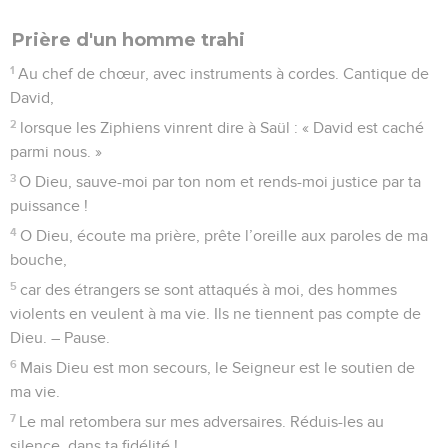
Prière d'un homme trahi
1
Au chef de chœur, avec instruments à cordes. Cantique de
David,
2
lorsque les Ziphiens vinrent dire à Saül : « David est caché
parmi nous. »
3
O Dieu, sauve-moi par ton nom et rends-moi justice par ta
puissance !
4
O Dieu, écoute ma prière, prête l’oreille aux paroles de ma
bouche,
5
car des étrangers se sont attaqués à moi, des hommes
violents en veulent à ma vie. Ils ne tiennent pas compte de
Dieu. – Pause.
6
Mais Dieu est mon secours, le Seigneur est le soutien de
ma vie.
7
Le mal retombera sur mes adversaires. Réduis-les au
silence, dans ta fidélité !