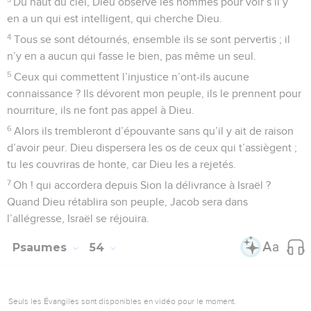
Du haut du ciel, Dieu observe les hommes pour voir s’il y
en a un qui est intelligent, qui cherche Dieu.
4
Tous se sont détournés, ensemble ils se sont pervertis ; il
n’y en a aucun qui fasse le bien, pas même un seul.
5
Ceux qui commettent l’injustice n’ont-ils aucune
connaissance ? Ils dévorent mon peuple, ils le prennent pour
nourriture, ils ne font pas appel à Dieu.
6
Alors ils trembleront d’épouvante sans qu’il y ait de raison
d’avoir peur. Dieu dispersera les os de ceux qui t’assiègent ;
tu les couvriras de honte, car Dieu les a rejetés.
7
Oh ! qui accordera depuis Sion la délivrance à Israël ?
Quand Dieu rétablira son peuple, Jacob sera dans
l’allégresse, Israël se réjouira.
Psaumes
54
Seuls les Évangiles sont disponibles en vidéo pour le moment.