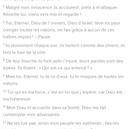
5
Malgré mon innocence ils accourent, prêts à m’attaquer.
Réveille-toi, viens vers moi et regarde !
6
Toi, Eternel, Dieu de l’univers, Dieu d’Israël, lève-toi pour
corriger toutes les nations, ne fais grâce à aucun de ces
traîtres impies ! – Pause.
7
Ils reviennent chaque soir, ils hurlent comme des chiens, ils
font le tour de la ville.
8
De leur bouche ils font jaillir l’injure, leurs paroles sont des
épées. Ils disent : « Qui est-ce qui entend ? »
9
Mais toi, Eternel, tu te ris d’eux, tu te moques de toutes les
nations.
10
Toi qui es ma force, c’est en toi que j’espère, car Dieu est
ma forteresse.
11
Mon Dieu m’accueille dans sa bonté, Dieu me fait
contempler mes adversaires.
12
Ne les tue pas, sinon mon peuple les oublierait ; fais-les