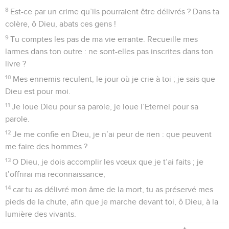
8
Est-ce par un crime qu’ils pourraient être délivrés ? Dans ta
colère, ô Dieu, abats ces gens !
9
Tu comptes les pas de ma vie errante. Recueille mes
larmes dans ton outre : ne sont-elles pas inscrites dans ton
livre ?
10
Mes ennemis reculent, le jour où je crie à toi ; je sais que
Dieu est pour moi.
11
Je loue Dieu pour sa parole, je loue l’Eternel pour sa
parole.
12
Je me confie en Dieu, je n’ai peur de rien : que peuvent
me faire des hommes ?
13
O Dieu, je dois accomplir les vœux que je t’ai faits ; je
t’offrirai ma reconnaissance,
14
car tu as délivré mon âme de la mort, tu as préservé mes
pieds de la chute, afin que je marche devant toi, ô Dieu, à la
lumière des vivants.