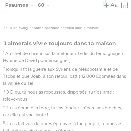
Psaumes
60
Seuls les Évangiles sont disponibles en vidéo pour le moment.
J'aimerais vivre toujours dans ta maison
1
Au chef de chœur, sur la mélodie « Le lis du témoignage ».
Hymne de David pour enseigner,
2
lorsqu’il fit la guerre aux Syriens de Mésopotamie et de
Tsoba et que Joab, à son retour, battit 12'000 Edomites dans
la vallée du sel.
3
O Dieu, tu nous as repoussés, dispersés, tu t’es irrité :
relève-nous !
4
Tu as ébranlé la terre, tu l’as fendue : répare ses brèches,
car elle est vacillante !
5
Tu as fait voir de dures épreuves à ton peuple, tu nous as
fait boire un vin qui nous a étourdis.