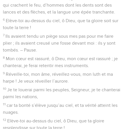
qui crachent le feu, d’hommes dont les dents sont des
lances et des flèches, et la langue une épée tranchante.
6
Elève-toi au-dessus du ciel, ô Dieu, que ta gloire soit sur
toute la terre !
7
Ils avaient tendu un piège sous mes pas pour me faire
plier ; ils avaient creusé une fosse devant moi : ils y sont
tombés. – Pause.
8
Mon cœur est rassuré, ô Dieu, mon cœur est rassuré ; je
chanterai, je ferai retentir mes instruments.
9
Réveille-toi, mon âme, réveillez-vous, mon luth et ma
harpe ! Je veux réveiller l’aurore.
10
Je te louerai parmi les peuples, Seigneur, je te chanterai
parmi les nations,
11
car ta bonté s’élève jusqu’au ciel, et ta vérité atteint les
nuages.
12
Elève-toi au-dessus du ciel, ô Dieu, que ta gloire
resplendisse sur toute la terre !