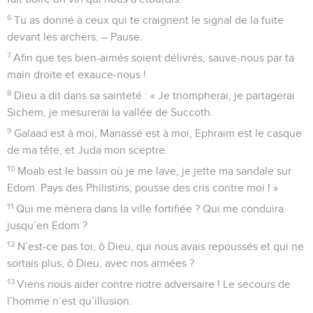
6
Tu as donné à ceux qui te craignent le signal de la fuite
devant les archers. – Pause.
7
Afin que tes bien-aimés soient délivrés, sauve-nous par ta
main droite et exauce-nous !
8
Dieu a dit dans sa sainteté : « Je triompherai, je partagerai
Sichem, je mesurerai la vallée de Succoth.
9
Galaad est à moi, Manassé est à moi, Ephraïm est le casque
de ma tête, et Juda mon sceptre.
10
Moab est le bassin où je me lave, je jette ma sandale sur
Edom. Pays des Philistins, pousse des cris contre moi ! »
11
Qui me mènera dans la ville fortifiée ? Qui me conduira
jusqu’en Edom ?
12
N’est-ce pas toi, ô Dieu, qui nous avais repoussés et qui ne
sortais plus, ô Dieu, avec nos armées ?
13
Viens nous aider contre notre adversaire ! Le secours de
l’homme n’est qu’illusion.