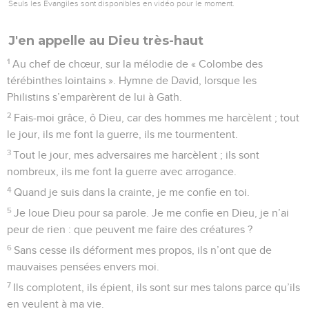
Seuls les Évangiles sont disponibles en vidéo pour le moment.
J'en appelle au Dieu très-haut
1
Au chef de chœur, sur la mélodie de « Colombe des
térébinthes lointains ». Hymne de David, lorsque les
Philistins s’emparèrent de lui à Gath.
2
Fais-moi grâce, ô Dieu, car des hommes me harcèlent ; tout
le jour, ils me font la guerre, ils me tourmentent.
3
Tout le jour, mes adversaires me harcèlent ; ils sont
nombreux, ils me font la guerre avec arrogance.
4
Quand je suis dans la crainte, je me confie en toi.
5
Je loue Dieu pour sa parole. Je me confie en Dieu, je n’ai
peur de rien : que peuvent me faire des créatures ?
6
Sans cesse ils déforment mes propos, ils n’ont que de
mauvaises pensées envers moi.
7
Ils complotent, ils épient, ils sont sur mes talons parce qu’ils
en veulent à ma vie.