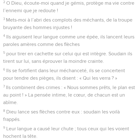
2
O Dieu, écoute-moi quand je gémis, protège ma vie contre
l’ennemi que je redoute !
3
Mets-moi à l’abri des complots des méchants, de la troupe
bruyante des hommes injustes !
4
Ils aiguisent leur langue comme une épée, ils lancent leurs
paroles amères comme des flèches
5
pour tirer en cachette sur celui qui est intègre. Soudain ils
tirent sur lui, sans éprouver la moindre crainte.
6
Ils se fortifient dans leur méchanceté, ils se concertent
pour tendre des pièges, ils disent : « Qui les verra ? »
7
Ils combinent des crimes : « Nous sommes prêts, le plan est
au point ! » La pensée intime, le cœur, de chacun est un
abîme.
8
Dieu lance ses flèches contre eux : soudain les voilà
frappés.
9
Leur langue a causé leur chute ; tous ceux qui les voient
hochent la tête.