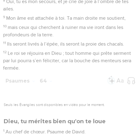
8
Oui, tu es mon secours, et je crie de joie à l’ombre de tes
ailes.
9
Mon âme est attachée à toi. Ta main droite me soutient,
10
mais ceux qui cherchent à ruiner ma vie iront dans les
profondeurs de la terre.
11
Ils seront livrés à l’épée, ils seront la proie des chacals.
12
Le roi se réjouira en Dieu ; tout homme qui prête serment
par lui pourra s’en féliciter, car la bouche des menteurs sera
fermée.
Psaumes
64
Seuls les Évangiles sont disponibles en vidéo pour le moment.
Dieu, tu mérites bien qu'on te loue
1
Au chef de chœur. Psaume de David.