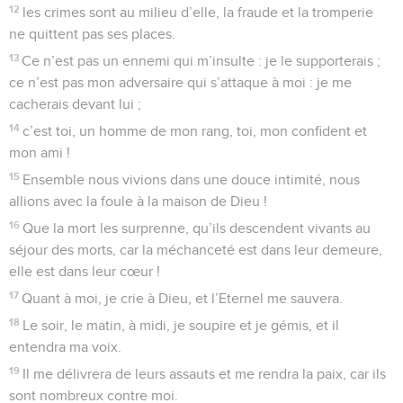
12
les crimes sont au milieu d’elle, la fraude et la tromperie
ne quittent pas ses places.
13
Ce n’est pas un ennemi qui m’insulte : je le supporterais ;
ce n’est pas mon adversaire qui s’attaque à moi : je me
cacherais devant lui ;
14
c’est toi, un homme de mon rang, toi, mon confident et
mon ami !
15
Ensemble nous vivions dans une douce intimité, nous
allions avec la foule à la maison de Dieu !
16
Que la mort les surprenne, qu’ils descendent vivants au
séjour des morts, car la méchanceté est dans leur demeure,
elle est dans leur cœur !
17
Quant à moi, je crie à Dieu, et l’Eternel me sauvera.
18
Le soir, le matin, à midi, je soupire et je gémis, et il
entendra ma voix.
19
Il me délivrera de leurs assauts et me rendra la paix, car ils
sont nombreux contre moi.