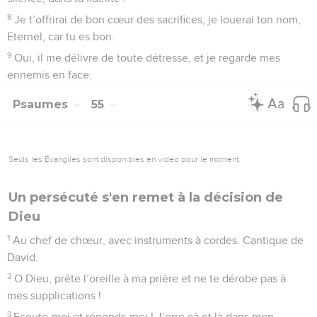
8
Je t’offrirai de bon cœur des sacrifices, je louerai ton nom,
Eternel, car tu es bon.
9
Oui, il me délivre de toute détresse, et je regarde mes
ennemis en face.
Psaumes
55
Seuls les Évangiles sont disponibles en vidéo pour le moment.
Un persécuté s'en remet à la décision de
Dieu
1
Au chef de chœur, avec instruments à cordes. Cantique de
David.
2
O Dieu, prête l’oreille à ma prière et ne te dérobe pas à
mes supplications !
3
Ecoute-moi et réponds-moi ! J’erre çà et là dans mon