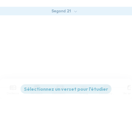
Segond 21
Contenus
Versions
Commentaires
Strong
Dictionnaire
Paramètres de lecture
Afficher les numéros de versets