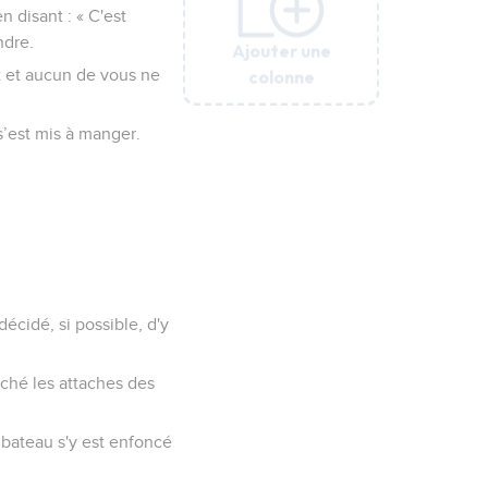
 disant : « C'est
ndre.
Ajouter une
Ajouter une
Ajouter une
Ajouter une
colonne
colonne
colonne
colonne
ut et aucun de vous ne
 s’est mis à manger.
décidé, si possible, d'y
âché les attaches des
u bateau s'y est enfoncé