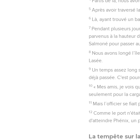
Partis de là, nous avo
5
Après avoir traversé l
6
Là, ayant trouvé un bat
7
Pendant plusieurs jou
parvenus à la hauteur d
Salmoné pour passer au
8
Nous avons longé l’îl
Lasée.
9
Un temps assez long s
déjà passée. C'est pour
10
« Mes amis, je vois q
seulement pour la carg
11
Mais l’officier se fia
12
Comme le port n'était
d'atteindre Phénix, un p
La tempête sur l