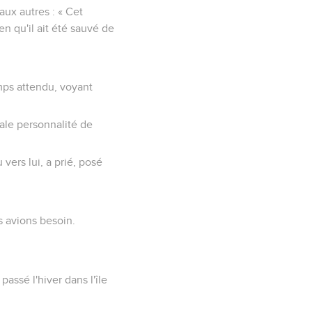
 aux autres : « Cet
en qu'il ait été sauvé de
mps attendu, voyant
pale personnalité de
 vers lui, a prié, posé
s avions besoin.
assé l'hiver dans l'île