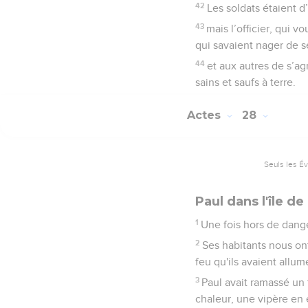
42
Les soldats étaient d
43
mais l’officier, qui 
qui savaient nager de se
44
et aux autres de s’ag
sains et saufs à terre.
Actes
28
Seuls les É
Paul dans l'île de
1
Une fois hors de dange
2
Ses habitants nous on
feu qu'ils avaient allumé,
3
Paul avait ramassé un t
chaleur, une vipère en e