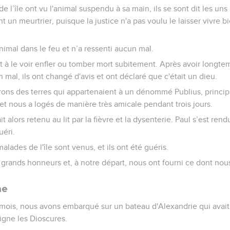
e l’île ont vu l'animal suspendu à sa main, ils se sont dit les uns
n meurtrier, puisque la justice n'a pas voulu le laisser vivre bi
nimal dans le feu et n’a ressenti aucun mal.
t à le voir enfler ou tomber mort subitement. Après avoir longte
un mal, ils ont changé d'avis et ont déclaré que c'était un dieu.
virons des terres qui appartenaient à un dénommé Publius, princi
lis et nous a logés de manière très amicale pendant trois jours.
t alors retenu au lit par la fièvre et la dysenterie. Paul s’est rendu
uéri.
alades de l'île sont venus, et ils ont été guéris.
 grands honneurs et, à notre départ, nous ont fourni ce dont nou
me
mois, nous avons embarqué sur un bateau d'Alexandrie qui avait p
eigne les Dioscures.