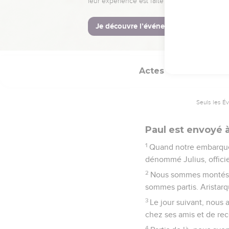
30
[Quand Paul eut dit c
31
et se retirèrent. Ils s
32
Agrippa dit à Festus 
Actes
27
Seuls les É
Paul est envoyé
1
Quand notre embarqueme
dénommé Julius, officie
2
Nous sommes montés su
sommes partis. Aristar
3
Le jour suivant, nous a
chez ses amis et de rece
4