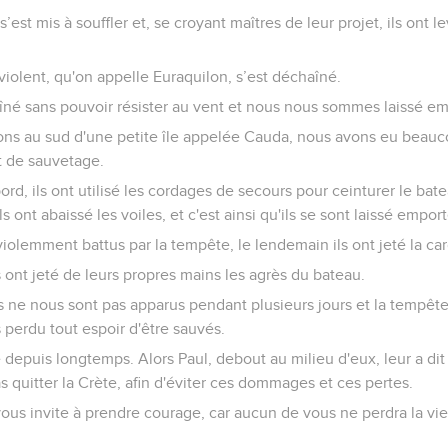
’est mis à souffler et, se croyant maîtres de leur projet, ils ont l
violent, qu'on appelle Euraquilon, s’est déchaîné.
îné sans pouvoir résister au vent et nous nous sommes laissé emp
ons au sud d'une petite île appelée Cauda, nous avons eu beau
t de sauvetage.
bord, ils ont utilisé les cordages de secours pour ceinturer le bat
ls ont abaissé les voiles, et c'est ainsi qu'ils se sont laissé emport
lemment battus par la tempête, le lendemain ils ont jeté la car
ls ont jeté de leurs propres mains les agrès du bateau.
les ne nous sont pas apparus pendant plusieurs jours et la tempête 
 perdu tout espoir d'être sauvés.
depuis longtemps. Alors Paul, debout au milieu d'eux, leur a dit :
s quitter la Crète, afin d'éviter ces dommages et ces pertes.
ous invite à prendre courage, car aucun de vous ne perdra la vie 