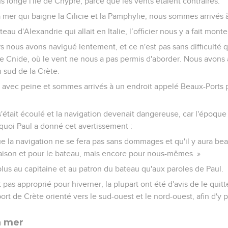
ns longé l'île de Chypre, parce que les vents étaient contraires.
a mer qui baigne la Cilicie et la Pamphylie, nous sommes arrivés 
eau d'Alexandrie qui allait en Italie, l’officier nous y a fait monte
rs nous avons navigué lentement, et ce n'est pas sans difficult
e Cnide, où le vent ne nous a pas permis d'aborder. Nous avons 
 sud de la Crète.
e avec peine et sommes arrivés à un endroit appelé Beaux-Ports pr
'était écoulé et la navigation devenait dangereuse, car l'époqu
quoi Paul a donné cet avertissement :
ue la navigation ne se fera pas sans dommages et qu'il y aura b
aison et pour le bateau, mais encore pour nous-mêmes. »
it plus au capitaine et au patron du bateau qu'aux paroles de Paul.
 pas approprié pour hiverner, la plupart ont été d'avis de le quit
ort de Crète orienté vers le sud-ouest et le nord-ouest, afin d'y pa
a mer