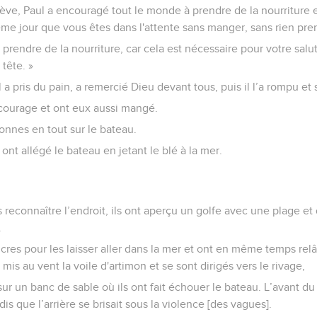
lève, Paul a encouragé tout le monde à prendre de la nourriture en
ème jour que vous êtes dans l'attente sans manger, sans rien pre
 prendre de la nourriture, car cela est nécessaire pour votre sal
tête. »
il a pris du pain, a remercié Dieu devant tous, puis il l’a rompu et
 courage et ont eux aussi mangé.
onnes en tout sur le bateau.
s ont allégé le bateau en jetant le blé à la mer.
 reconnaître l’endroit, ils ont aperçu un golfe avec une plage et 
.
ncres pour les laisser aller dans la mer et ont en même temps rel
 mis au vent la voile d'artimon et se sont dirigés vers le rivage,
sur un banc de sable où ils ont fait échouer le bateau. L’avant d
dis que l’arrière se brisait sous la violence [des vagues].