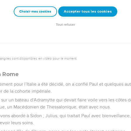
ela, ] le roi, le gouverneur, Bérénice et ceux qui étaient assis av
Accepter tous les cookies
Choisir mes cookies
e disaient les uns aux autres : « Cet homme n'a rien fait qui mérite 
: « Cet homme aurait pu être relâché s'il n'en avait pas appelé à l
Tout refuser
vangiles sont disponibles en vidéo pour le moment.
 à Rome
nt pour l’Italie a été décidé, on a confié Paul et quelques aut
r de la cohorte impériale.
r un bateau d'Adramytte qui devait faire voile vers les côtes de
que, un Macédonien de Thessalonique, était avec nous.
vons abordé à Sidon ; Julius, qui traitait Paul avec bienveillance, 
voir leurs soins.