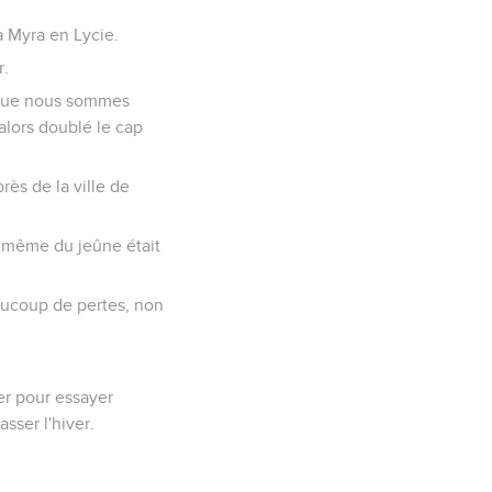
à Myra en Lycie.
r.
é que nous sommes
alors doublé le cap
ès de la ville de
e même du jeûne était
eaucoup de pertes, non
ter pour essayer
sser l'hiver.