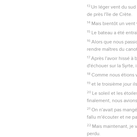
13
Un léger vent du sud s
de près l'île de Crète.
14
Mais bientôt un vent 
15
Le bateau a été entra
16
Alors que nous passi
rendre maîtres du cano
17
Après l'avoir hissé à 
d'échouer sur la Syrte, i
18
Comme nous étions vio
19
et le troisième jour i
20
Le soleil et les étoi
finalement, nous avions
21
On n'avait pas mangé 
fallu m'écouter et ne pa
22
Mais maintenant, je v
perdu.