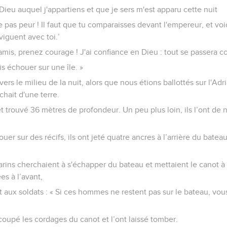
Dieu auquel j'appartiens et que je sers m'est apparu cette nuit
aie pas peur ! Il faut que tu comparaisses devant l'empereur, et vo
viguent avec toi.’
mis, prenez courage ! J'ai confiance en Dieu : tout se passera c
s échouer sur une île. »
ers le milieu de la nuit, alors que nous étions ballottés sur l'Adr
hait d'une terre.
 et trouvé 36 mètres de profondeur. Un peu plus loin, ils l’ont de
uer sur des récifs, ils ont jeté quatre ancres à l’arrière du batea
arins cherchaient à s'échapper du bateau et mettaient le canot à
es à l’avant,
r et aux soldats : « Si ces hommes ne restent pas sur le bateau, v
 coupé les cordages du canot et l’ont laissé tomber.