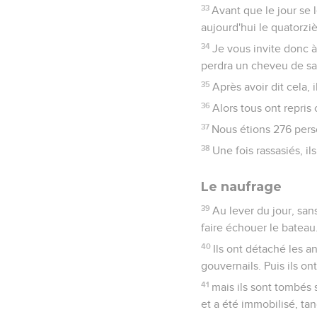
33
Avant que le jour se 
aujourd'hui le quatorzi
34
Je vous invite donc à
perdra un cheveu de sa 
35
Après avoir dit cela, 
36
Alors tous ont repris
37
Nous étions 276 pers
38
Une fois rassasiés, il
Le naufrage
39
Au lever du jour, sans
faire échouer le bateau
40
Ils ont détaché les a
gouvernails. Puis ils ont
41
mais ils sont tombés 
et a été immobilisé, tan