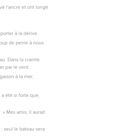
evé l'ancre et ont longé
orter à la dérive.
coup de peine à nous
eau. Dans la crainte
er par le vent.
gaison à la mer,
a été si forte que,
 « Mes amis, il aurait
; seul le bateau sera