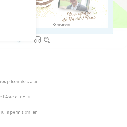
ec eux se levèrent
la mort ou la prison. »
'empereur. »
res prisonniers à un
 l'Asie et nous
lui a permis d'aller