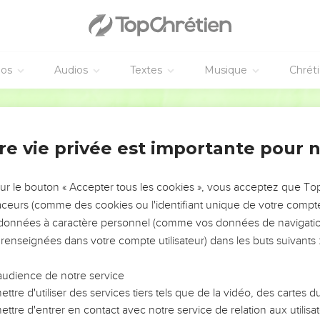
de Dieu, j'ai continué jusqu'à aujourd’hui de rendre témoignage de
’autre que ce que les prophètes et Moïse ont déclaré devoir arriv
ait, qu’il serait le premier à ressusciter et qu’il annoncerait la lu
éos
Audios
Textes
Musique
Chrét
Segond 21
ppa à croire
nsi pour sa défense, Festus dit à haute voix : « Tu es fou, Paul ! To
re vie privée est importante pour 
 très excellent Festus, répliqua Paul. Ce sont au contraire des pa
sur le bouton « Accepter tous les cookies », vous acceptez que T
traceurs (comme des cookies ou l'identifiant unique de votre compte 
de ces faits et je lui en parle librement car je suis persuadé qu'il
s données à caractère personnel (comme vos données de navigatio
achette que cela s'est passé.
 renseignées dans votre compte utilisateur) dans les buts suivants 
, roi Agrippa ? Je sais que tu y crois. »
« Tu vas bientôt me persuader de devenir chrétien ! »
audience de notre service
ttre d'utiliser des services tiers tels que de la vidéo, des cartes
 ce soit pour bientôt ou que ce soit pour plus tard, je prie Dieu 
ttre d'entrer en contact avec notre service de relation aux utilisat
qui m'écoutent aujourd'hui, vous deveniez comme moi, à l'except