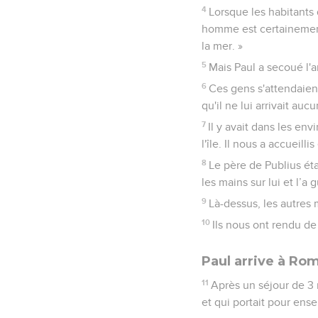
4
Lorsque les habitants d
homme est certainement u
la mer. »
5
Mais Paul a secoué l'a
6
Ces gens s'attendaien
qu'il ne lui arrivait auc
7
Il y avait dans les en
l'île. Il nous a accueil
8
Le père de Publius étai
les mains sur lui et l’a g
9
Là-dessus, les autres m
10
Ils nous ont rendu de
Paul arrive à Ro
11
Après un séjour de 3 
et qui portait pour ens