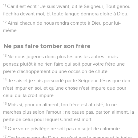
11
Car il est écrit : Je suis vivant, dit le Seigneur, Tout genou
fléchira devant moi, Et toute langue donnera gloire à Dieu.
12
Ainsi chacun de nous rendra compte à Dieu pour lui-
même.
Ne pas faire tomber son frère
13
Ne nous jugeons donc plus les uns les autres ; mais
pensez plutôt à ne rien faire qui soit pour votre frère une
pierre d'achoppement ou une occasion de chute.
14
Je sais et je suis persuadé par le Seigneur Jésus que rien
n'est impur en soi, et qu'une chose n'est impure que pour
celui qui la croit impure.
15
Mais si, pour un aliment, ton frère est attristé, tu ne
marches plus selon l'amour : ne cause pas, par ton aliment, la
perte de celui pour lequel Christ est mort.
16
Que votre privilège ne soit pas un sujet de calomnie.
17
Car le royaume de Dieu, ce n'est pas le manger et le boire,