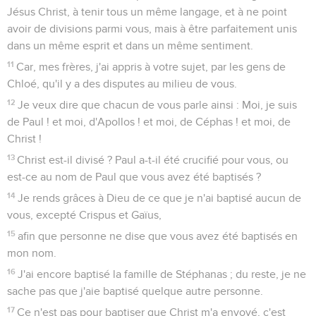
Jésus Christ, à tenir tous un même langage, et à ne point
avoir de divisions parmi vous, mais à être parfaitement unis
dans un même esprit et dans un même sentiment.
11
Car, mes frères, j'ai appris à votre sujet, par les gens de
Chloé, qu'il y a des disputes au milieu de vous.
12
Je veux dire que chacun de vous parle ainsi : Moi, je suis
de Paul ! et moi, d'Apollos ! et moi, de Céphas ! et moi, de
Christ !
13
Christ est-il divisé ? Paul a-t-il été crucifié pour vous, ou
est-ce au nom de Paul que vous avez été baptisés ?
14
Je rends grâces à Dieu de ce que je n'ai baptisé aucun de
vous, excepté Crispus et Gaïus,
15
afin que personne ne dise que vous avez été baptisés en
mon nom.
16
J'ai encore baptisé la famille de Stéphanas ; du reste, je ne
sache pas que j'aie baptisé quelque autre personne.
17
Ce n'est pas pour baptiser que Christ m'a envoyé, c'est