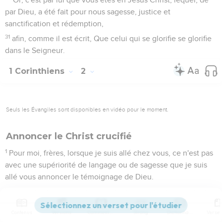
par Dieu, a été fait pour nous sagesse, justice et
sanctification et rédemption,
31
afin, comme il est écrit, Que celui qui se glorifie se glorifie
dans le Seigneur.
1 Corinthiens
2
Seuls les Évangiles sont disponibles en vidéo pour le moment.
Annoncer le Christ crucifié
1
Pour moi, frères, lorsque je suis allé chez vous, ce n'est pas
avec une supériorité de langage ou de sagesse que je suis
allé vous annoncer le témoignage de Dieu.
2
Car je n'ai pas eu la pensée de savoir parmi vous autre
chose que Jésus Christ, et Jésus Christ crucifié.
Contenus
Versions
Commentaires
Strong
Dictionnaire
3
Moi-même j'étais auprès de vous dans un état de faiblesse,