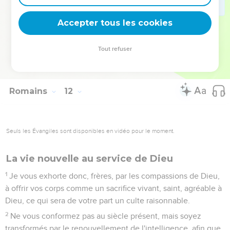
Qui a connu la pensée du Seigneur, Ou qui a été son
conseiller ?
Accepter tous les cookies
35
Qui lui a donné le premier, pour qu'il ait à recevoir en
retour ?
Tout refuser
36
C'est de lui, par lui, et pour lui que sont toutes choses. A
lui la gloire dans tous les siècles ! Amen !
Romains
12
Seuls les Évangiles sont disponibles en vidéo pour le moment.
La vie nouvelle au service de Dieu
1
Je vous exhorte donc, frères, par les compassions de Dieu,
à offrir vos corps comme un sacrifice vivant, saint, agréable à
Dieu, ce qui sera de votre part un culte raisonnable.
2
Ne vous conformez pas au siècle présent, mais soyez
transformés par le renouvellement de l'intelligence, afin que