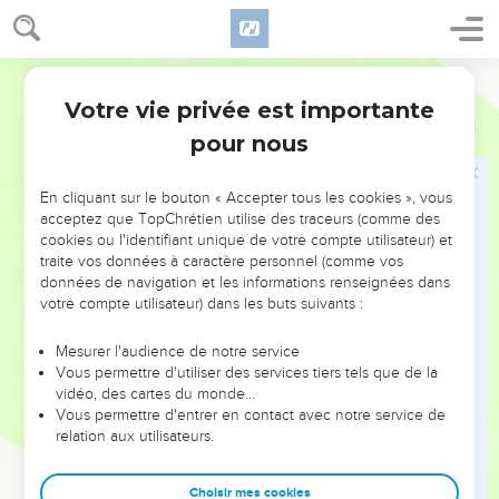
En ce qui concerne l'Évangile, ils sont ennemis à cause de
vous ; mais en ce qui concerne l'élection, ils sont aimés à
cause de leurs pères.
Segond 1910
29
Car Dieu ne se repent pas de ses dons et de son appel.
Votre vie privée est importante
Romains
11
30
De même que vous avez autrefois désobéi à Dieu et que
pour nous
par leur désobéissance vous avez maintenant obtenu
miséricorde,
En cliquant sur le bouton « Accepter tous les cookies », vous
31
de même ils ont maintenant désobéi, afin que, par la
acceptez que TopChrétien utilise des traceurs (comme des
miséricorde qui vous a été faite, ils obtiennent aussi
cookies ou l'identifiant unique de votre compte utilisateur) et
miséricorde.
traite vos données à caractère personnel (comme vos
données de navigation et les informations renseignées dans
32
Car Dieu a renfermé tous les hommes dans la
votre compte utilisateur) dans les buts suivants :
désobéissance, pour faire miséricorde à tous.
Mesurer l'audience de notre service
Vous permettre d'utiliser des services tiers tels que de la
La grandeur merveilleuse de Dieu
vidéo, des cartes du monde…
33
Vous permettre d'entrer en contact avec notre service de
O profondeur de la richesse, de la sagesse et de la science
relation aux utilisateurs.
de Dieu ! Que ses jugements sont insondables, et ses voies
incompréhensibles ! Car
Choisir mes cookies
34