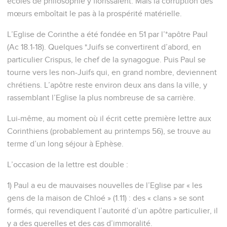
écoles de philosophie y florissaient. Mais la corruption des
mœurs emboîtait le pas à la prospérité matérielle.
L’Eglise de Corinthe a été fondée en 51 par l’*apôtre Paul
(Ac 18.1-18). Quelques *Juifs se convertirent d’abord, en
particulier Crispus, le chef de la synagogue. Puis Paul se
tourne vers les non-Juifs qui, en grand nombre, deviennent
chrétiens. L’apôtre reste environ deux ans dans la ville, y
rassemblant l’Eglise la plus nombreuse de sa carrière.
Lui-même, au moment où il écrit cette première lettre aux
Corinthiens (probablement au printemps 56), se trouve au
terme d’un long séjour à Ephèse.
L’occasion de la lettre est double :
1) Paul a eu de mauvaises nouvelles de l’Eglise par « les
gens de la maison de Chloé » (1.11) : des « clans » se sont
formés, qui revendiquent l’autorité d’un apôtre particulier, il
y a des querelles et des cas d’immoralité.