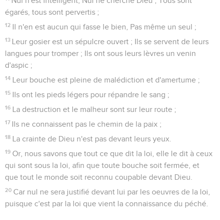
Nul n'est intelligent, Nul ne cherche Dieu ; Tous sont
égarés, tous sont pervertis ;
12
Il n'en est aucun qui fasse le bien, Pas même un seul ;
13
Leur gosier est un sépulcre ouvert ; Ils se servent de leurs
langues pour tromper ; Ils ont sous leurs lèvres un venin
d'aspic ;
14
Leur bouche est pleine de malédiction et d'amertume ;
15
Ils ont les pieds légers pour répandre le sang ;
16
La destruction et le malheur sont sur leur route ;
17
Ils ne connaissent pas le chemin de la paix ;
18
La crainte de Dieu n'est pas devant leurs yeux.
19
Or, nous savons que tout ce que dit la loi, elle le dit à ceux
qui sont sous la loi, afin que toute bouche soit fermée, et
que tout le monde soit reconnu coupable devant Dieu.
20
Car nul ne sera justifié devant lui par les oeuvres de la loi,
puisque c'est par la loi que vient la connaissance du péché.