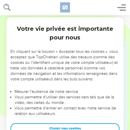
ont adoré et servi la créature au lieu du Créateur, qui est
béni éternellement. Amen !
26
Segond 1910
C'est pourquoi Dieu les a livrés à des passions infâmes :
car leurs femmes ont changé l'usage naturel en celui qui est
Votre vie privée est importante
Romains
1
contre nature ;
pour nous
27
et de même les hommes, abandonnant l'usage naturel de
la femme, se sont enflammés dans leurs désirs les uns pour
En cliquant sur le bouton « Accepter tous les cookies », vous
les autres, commettant homme avec homme des choses
acceptez que TopChrétien utilise des traceurs (comme des
cookies ou l'identifiant unique de votre compte utilisateur) et
infâmes, et recevant en eux-mêmes le salaire que méritait
traite vos données à caractère personnel (comme vos
leur égarement.
données de navigation et les informations renseignées dans
28
Comme ils ne se sont pas souciés de connaître Dieu, Dieu
votre compte utilisateur) dans les buts suivants :
les a livrés à leur sens réprouvé, pour commettre des choses
Mesurer l'audience de notre service
indignes,
Vous permettre d'utiliser des services tiers tels que de la
29
étant remplis de toute espèce d'injustice, de méchanceté,
vidéo, des cartes du monde…
Vous permettre d'entrer en contact avec notre service de
de cupidité, de malice ; pleins d'envie, de meurtre, de
relation aux utilisateurs.
querelle, de ruse, de malignité ;
30
rapporteurs, médisants, impies, arrogants, hautains,
Choisir mes cookies