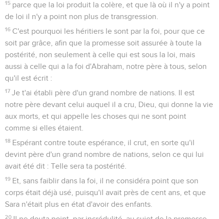
15
parce que la loi produit la colère, et que là où il n'y a point
de loi il n'y a point non plus de transgression.
16
C'est pourquoi les héritiers le sont par la foi, pour que ce
soit par grâce, afin que la promesse soit assurée à toute la
postérité, non seulement à celle qui est sous la loi, mais
aussi à celle qui a la foi d'Abraham, notre père à tous, selon
qu'il est écrit :
17
Je t'ai établi père d'un grand nombre de nations. Il est
notre père devant celui auquel il a cru, Dieu, qui donne la vie
aux morts, et qui appelle les choses qui ne sont point
comme si elles étaient.
18
Espérant contre toute espérance, il crut, en sorte qu'il
devint père d'un grand nombre de nations, selon ce qui lui
avait été dit : Telle sera ta postérité.
19
Et, sans faiblir dans la foi, il ne considéra point que son
corps était déjà usé, puisqu'il avait près de cent ans, et que
Sara n'était plus en état d'avoir des enfants.
20
Il ne douta point, par incrédulité, au sujet de la promesse