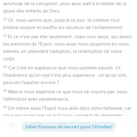
servitude de la corruption, pour avoir part à la liberté de la
gloire des enfants de Dieu.
22
Or, nous savons que, jusqu'à ce jour, la création tout
entière soupire et souffre les douleurs de l'enfantement.
23
Et ce n'est pas elle seulement ; mais nous aussi, qui avons
les prémices de l'Esprit, nous aussi nous soupirons en nous-
mêmes, en attendant l'adoption, la rédemption de notre
corps.
24
Car c'est en espérance que nous sommes sauvés. Or,
l'espérance qu'on voit n'est plus espérance : ce qu'on voit,
peut-on l'espérer encore ?
25
Mais si nous espérons ce que nous ne voyons pas, nous
l'attendons avec persévérance.
26
De même aussi l'Esprit nous aide dans notre faiblesse, car
nous ne savons pas ce qu'il nous convient de demander
dans nos prières. Mais l'Esprit lui-même intercède par des
soupirs inexprimables ;
Contenus
Versions
Commentaires
Strong
Dictionnaire