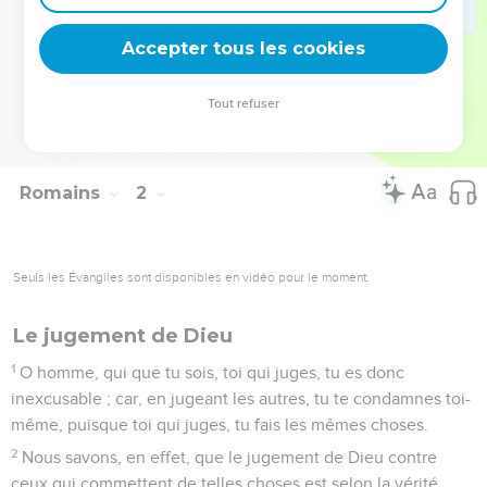
fanfarons, ingénieux au mal, rebelles à leurs parents,
dépourvus d'intelligence,
Accepter tous les cookies
31
de loyauté, d'affection naturelle, de miséricorde.
32
Et, bien qu'ils connaissent le jugement de Dieu, déclarant
Tout refuser
dignes de mort ceux qui commettent de telles choses, non
seulement ils les font, mais ils approuvent ceux qui les font.
Romains
2
Seuls les Évangiles sont disponibles en vidéo pour le moment.
Le jugement de Dieu
1
O homme, qui que tu sois, toi qui juges, tu es donc
inexcusable ; car, en jugeant les autres, tu te condamnes toi-
même, puisque toi qui juges, tu fais les mêmes choses.
2
Nous savons, en effet, que le jugement de Dieu contre
ceux qui commettent de telles choses est selon la vérité.