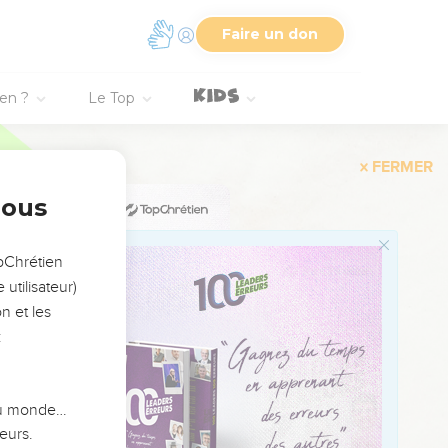
Faire un don
ustice aux portes de vos
ien ?
Le Top
faux serment, car tout
nous
uième, du septième et du
opChrétien
e, en fêtes de
utilisateur)
n et les
illes nombreuses
:
echercher l'Eternel, le
 du monde…
 de l’univers, à
eurs.