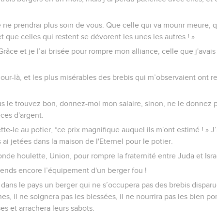
 Je ne prendrai plus soin de vous. Que celle qui va mourir meure, 
et que celles qui restent se dévorent les unes les autres ! »
Grâce et je l’ai brisée pour rompre mon alliance, celle que j'avai
jour-là, et les plus misérables des brebis qui m’observaient ont 
vous le trouvez bon, donnez-moi mon salaire, sinon, ne le donnez p
ces d'argent.
Jette-le au potier, *ce prix magnifique auquel ils m'ont estimé ! » J
s ai jetées dans la maison de l'Eternel pour le potier.
onde houlette, Union, pour rompre la fraternité entre Juda et Isra
 Prends encore l’équipement d'un berger fou !
ir dans le pays un berger qui ne s’occupera pas des brebis disparues
s, il ne soignera pas les blessées, il ne nourrira pas les bien po
es et arrachera leurs sabots.