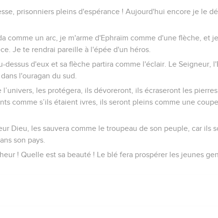
sse, prisonniers pleins d'espérance ! Aujourd'hui encore je le déc
da comme un arc, je m'arme d'Ephraïm comme d'une flèche, et je s
èce. Je te rendrai pareille à l'épée d'un héros.
u-dessus d'eux et sa flèche partira comme l'éclair. Le Seigneur, l
a dans l'ouragan du sud.
 l’univers, les protégera, ils dévoreront, ils écraseront les pierres 
yants comme s’ils étaient ivres, ils seront pleins comme une cou
 leur Dieu, les sauvera comme le troupeau de son peuple, car ils s
dans son pays.
heur ! Quelle est sa beauté ! Le blé fera prospérer les jeunes gen