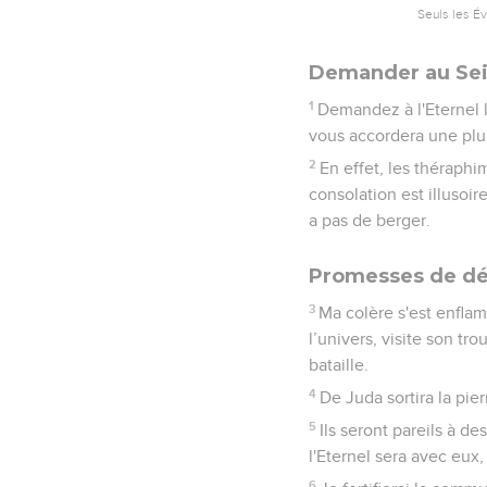
Seuls les É
Demander au Seig
1
Demandez à l'Eternel la
vous accordera une plu
2
En effet, les théraphi
consolation est illusoir
a pas de berger.
Promesses de dé
3
Ma colère s'est enflamm
l’univers, visite son t
bataille.
4
De Juda sortira la pier
5
Ils seront pareils à de
l'Eternel sera avec eux
6