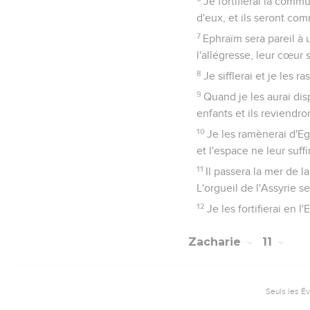
Je fortifierai la comm
d'eux, et ils seront comm
7
Ephraïm sera pareil à u
l'allégresse, leur cœur s
8
Je sifflerai et je les 
9
Quand je les aurai dis
enfants et ils reviendro
10
Je les ramènerai d'Egy
et l'espace ne leur suffi
11
Il passera la mer de la
L'orgueil de l'Assyrie se
12
Je les fortifierai en 
Zacharie
11
Seuls les É