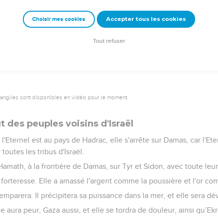
Eternel.
Eternel, le maître de l’univers : Ces jours-là, dix hommes de toute
Accepter tous les cookies
Choisir mes cookies
uif par le pan de son habit et diront : ‘Nous irons avec vous, ca
Tout refuser
vangiles sont disponibles en vidéo pour le moment.
 des peuples voisins d'Israël
'Eternel est au pays de Hadrac, elle s'arrête sur Damas, car l'Ete
utes les tribus d'Israël.
r Hamath, à la frontière de Damas, sur Tyr et Sidon, avec toute leu
e forteresse. Elle a amassé l'argent comme la poussière et l'or c
emparera. Il précipitera sa puissance dans la mer, et elle sera dé
le aura peur, Gaza aussi, et elle se tordra de douleur, ainsi qu’Ek