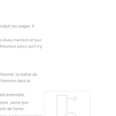
oduit les orages. Il
es rêves mentent et leur
lheureux parce qu'il n'y
'Eternel, le maître de
d’honneur dans la
chefs ensemble.
ttront, parce que
erts de honte.