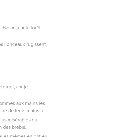
 Basan, car la forêt
es lionceaux rugissent,
ternel, car je
es hommes aux mains les
onne de leurs mains. »
plus misérables du
in des brebis.
et elles-mêmes en ont eu