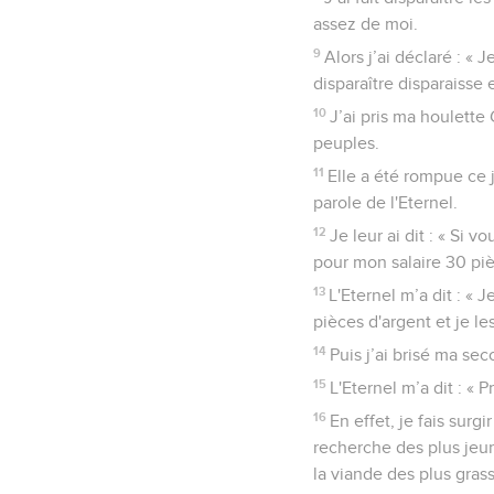
assez de moi.
9
Alors j’ai déclaré : «
disparaître disparaisse 
10
J’ai pris ma houlette 
peuples.
11
Elle a été rompue ce 
parole de l'Eternel.
12
Je leur ai dit : « Si 
pour mon salaire 30 piè
13
L'Eternel m’a dit : « 
pièces d'argent et je le
14
Puis j’ai brisé ma sec
15
L'Eternel m’a dit : «
16
En effet, je fais surg
recherche des plus jeune
la viande des plus grass