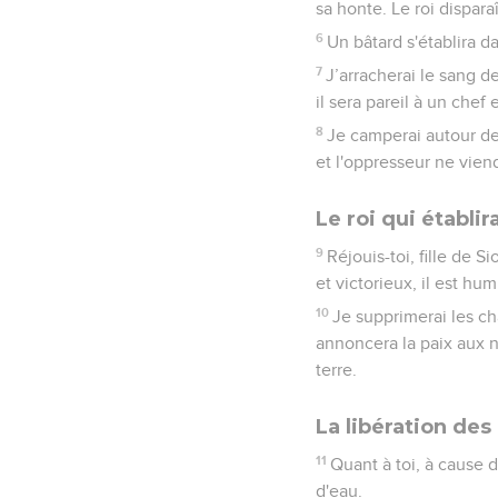
sa honte. Le roi dispara
6
Un bâtard s'établira da
7
J’arracherai le sang d
il sera pareil à un chef
8
Je camperai autour de
et l'oppresseur ne viend
Le roi qui établira
9
Réjouis-toi, fille de Si
et victorieux, il est hu
10
Je supprimerai les ch
annoncera la paix aux n
terre.
La libération des
11
Quant à toi, à cause de
d'eau.