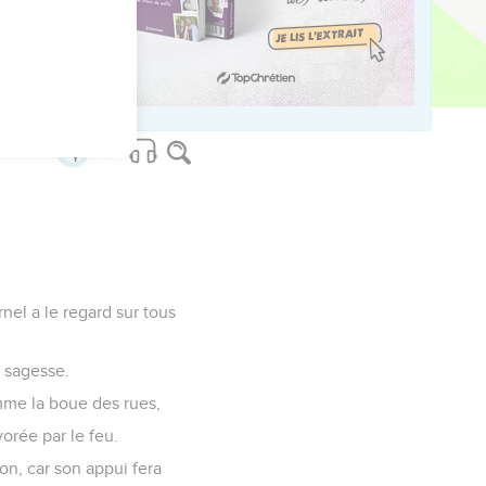
s les langues des
r nous avons appris que
rnel a le regard sur tous
r sagesse.
omme la boue des rues,
vorée par le feu.
ron, car son appui fera