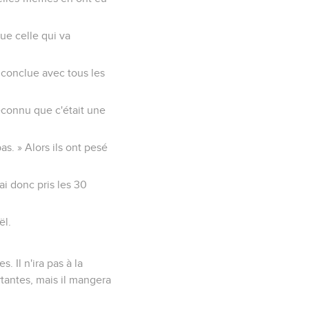
que celle qui va
s conclue avec tous les
reconnu que c'était une
as. » Alors ils ont pesé
’ai donc pris les 30
ël.
. Il n'ira pas à la
rtantes, mais il mangera