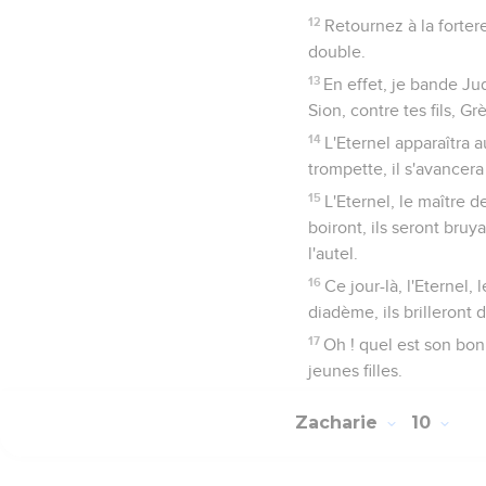
12
Retournez à la fortere
double.
13
En effet, je bande Ju
Sion, contre tes fils, Gr
14
L'Eternel apparaîtra a
trompette, il s'avancer
15
L'Eternel, le maître de
boiront, ils seront bru
l'autel.
16
Ce jour-là, l'Eternel,
diadème, ils brilleront 
17
Oh ! quel est son bon
jeunes filles.
Zacharie
10