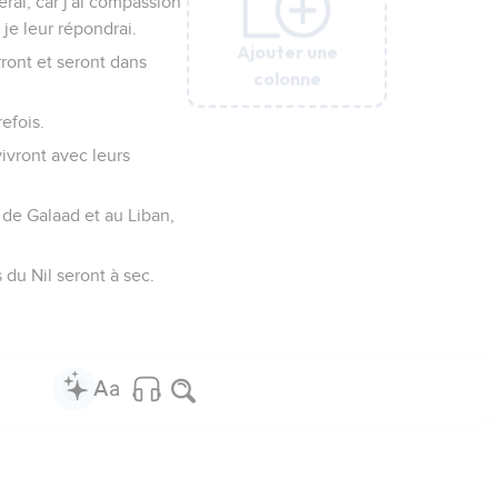
erai, car j'ai compassion
t je leur répondrai.
Ajouter une
Ajouter une
Ajouter une
Ajouter une
Ajouter une
Ajouter une
Ajouter une
rront et seront dans
colonne
colonne
colonne
colonne
colonne
colonne
colonne
refois.
vivront avec leurs
s de Galaad et au Liban,
s du Nil seront à sec.