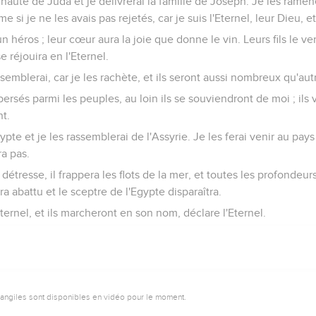
unauté de Juda et je délivrerai la famille de Joseph. Je les ramèn
e si je ne les avais pas rejetés, car je suis l'Eternel, leur Dieu, e
n héros ; leur cœur aura la joie que donne le vin. Leurs fils le ve
e réjouira en l'Eternel.
rassemblerai, car je les rachète, et ils seront aussi nombreux qu'aut
persés parmi les peuples, au loin ils se souviendront de moi ; ils 
nt.
pte et je les rassemblerai de l'Assyrie. Je les ferai venir au pay
ra pas.
 détresse, il frappera les flots de la mer, et toutes les profondeur
ra abattu et le sceptre de l'Egypte disparaîtra.
l'Eternel, et ils marcheront en son nom, déclare l'Eternel.
vangiles sont disponibles en vidéo pour le moment.