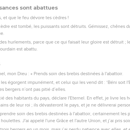
sances sont abattues
s, et que le feu dévore tes cèdres !
cèdre est tombé, les puissants sont détruits. Gémissez, chênes du
ue.
es hurlements, parce que ce qui faisait leur gloire est détruit ; l
Jourdain est abattu.
s
nel, mon Dieu : « Prends soin des brebis destinées à l'abattoir.
les égorgent impunément, et celui qui les vend dit : ‘Béni soit l'E
es bergers n’ont pas pitié d’elles.
itié des habitants du pays, déclare l'Eternel. En effet, je livre l
ins de leur roi ; ils dévasteront le pays, et je ne délivrerai pers
 prendre soin des brebis destinées à l'abattoir, certainement les 
houlettes. J'ai appelé l'une Grâce et l'autre Union, et j’ai pris so
les trois bergers en un mois, mais j’ai perdu patience avec elles, 