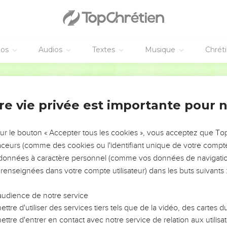
ez faire : *que chacun dise la vérité à son prochain ; rendez la j
 vérité et en vue de la paix ;
éos
Audios
Textes
Musique
Chrét
tte dans son cœur le mal contre son prochain et n'aimez pas le 
are l'Eternel. »
Segond 21
ne deviendront jours de fête
re vie privée est importante pour 
, le maître de l’univers, m’a été adressée :
Eternel, le maître de l’univers : Les jeûnes du quatrième, du cinq
sur le bouton « Accepter tous les cookies », vous acceptez que T
ront pour la communauté de Juda en jours d'allégresse et de joi
traceurs (comme des cookies ou l'identifiant unique de votre compte 
 la vérité et la paix !
s données à caractère personnel (comme vos données de navigatio
Eternel, le maître de l’univers : Des peuples et des habitants de v
 renseignées dans votre compte utilisateur) dans les buts suivants 
lle iront dans une autre en disant : ‘Allons implorer l'Eternel et r
audience de notre service
rai moi aussi !’
ttre d'utiliser des services tiers tels que de la vidéo, des cartes
des nations puissantes, viendront rechercher l'Eternel, le maître
ttre d'entrer en contact avec notre service de relation aux utilisat