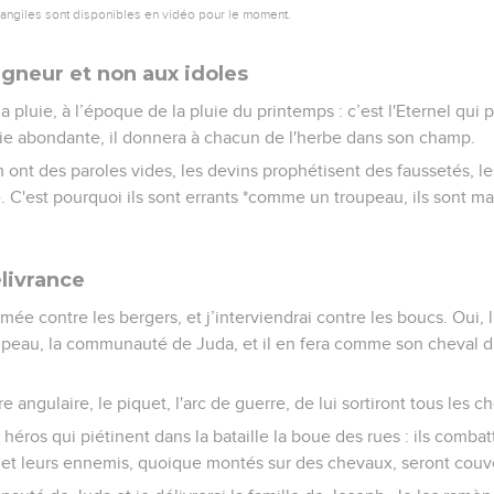
vangiles sont disponibles en vidéo pour le moment.
neur et non aux idoles
 pluie, à l’époque de la pluie du printemps : c’est l'Eternel qui pr
ie abondante, il donnera à chacun de l'herbe dans son champ.
m ont des paroles vides, les devins prophétisent des faussetés, l
e. C'est pourquoi ils sont errants *comme un troupeau, ils sont ma
livrance
ée contre les bergers, et j’interviendrai contre les boucs. Oui, l
roupeau, la communauté de Juda, et il en fera comme son cheval 
re angulaire, le piquet, l'arc de guerre, de lui sortiront tous les 
s héros qui piétinent dans la bataille la boue des rues : ils comba
, et leurs ennemis, quoique montés sur des chevaux, seront couv