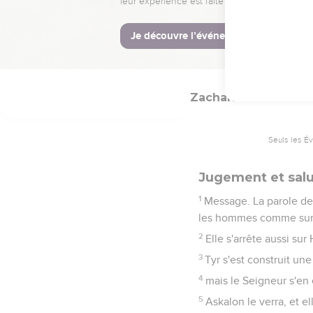
Jérusalem et implorer l'
23
» Voici ce que dit l'
nations attraperont un J
Dieu est avec vous.’ »
Zacharie
9
Seuls les É
Jugement et salut
1
Message. La parole de l
les hommes comme sur to
2
Elle s'arrête aussi su
3
Tyr s'est construit un
4
mais le Seigneur s'en 
5
Askalon le verra, et el