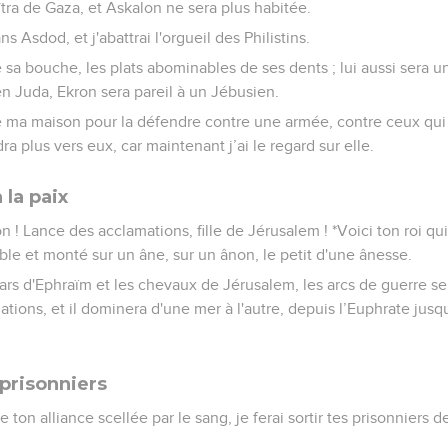
îtra de Gaza, et Askalon ne sera plus habitée.
ns Asdod, et j'abattrai l'orgueil des Philistins.
e sa bouche, les plats abominables de ses dents ; lui aussi sera u
 en Juda, Ekron sera pareil à un Jébusien.
 ma maison pour la défendre contre une armée, contre ceux qui 
ra plus vers eux, car maintenant j’ai le regard sur elle.
 la paix
on ! Lance des acclamations, fille de Jérusalem ! *Voici ton roi qui v
mble et monté sur un âne, sur un ânon, le petit d'une ânesse.
ars d'Ephraïm et les chevaux de Jérusalem, les arcs de guerre sero
ations, et il dominera d'une mer à l'autre, depuis l’Euphrate jusq
 prisonniers
 ton alliance scellée par le sang, je ferai sortir tes prisonniers de