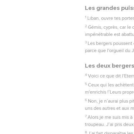
Les grandes puis
1
Liban, ouvre tes porte
2
Gémis, cyprès, car le 
impénétrable est abatt
3
Les bergers poussent d
parce que l'orgueil du 
Les deux berger
4
Voici ce que dit l'Eter
5
Ceux qui les achètent 
m'enrichis !’Leurs propr
6
Non, je n’aurai plus p
uns des autres et aux ma
7
Alors je me suis mis à
troupeau. J’ai pris deux 
8
J’ai fait disparaître 