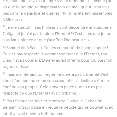
Samuel dit : « Qu'as-tu fait ? » Saül répondit : « Lorsque j'ai
vu que le peuple se dispersait loin de moi, que tu n'arrivais
pas dans le délai fixé et que les Philistins étaient rassemblés
à Micmash,
12
je me suis dit : ‘Les Philistins vont descendre m’attaquer à
Guilgal et je n'ai pas imploré l'Eternel !’C'est alors que je me
suis fait violence et que j'ai offert l'holocauste. »
13
Samuel dit à Saül : « Tu t’es comporté de façon stupide !
Tu n'as pas respecté le commandement que l'Eternel, ton
Dieu, t'avait donné. L'Eternel aurait affermi pour toujours ton
règne sur Israël,
14
mais maintenant ton règne ne durera pas. L'Eternel s'est
choisi *un homme selon son cœur, et il l'a destiné à être le
chef de son peuple. Cela arrivera parce que tu n'as pas
respecté ce que l'Eternel t'avait ordonné. »
15
Puis Samuel se leva et monta de Guilgal à Guibea de
Benjamin. Saül passa en revue le peuple qui se trouvait avec
lui : il y avait environ 600 hommes.