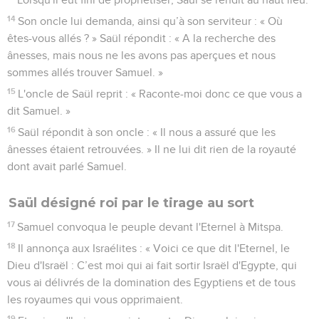
14
Son oncle lui demanda, ainsi qu’à son serviteur : « Où
êtes-vous allés ? » Saül répondit : « A la recherche des
ânesses, mais nous ne les avons pas aperçues et nous
sommes allés trouver Samuel. »
15
L'oncle de Saül reprit : « Raconte-moi donc ce que vous a
dit Samuel. »
16
Saül répondit à son oncle : « Il nous a assuré que les
ânesses étaient retrouvées. » Il ne lui dit rien de la royauté
dont avait parlé Samuel.
Saül désigné roi par le tirage au sort
17
Samuel convoqua le peuple devant l'Eternel à Mitspa.
18
Il annonça aux Israélites : « Voici ce que dit l'Eternel, le
Dieu d'Israël : C’est moi qui ai fait sortir Israël d'Egypte, qui
vous ai délivrés de la domination des Egyptiens et de tous
les royaumes qui vous opprimaient.
19