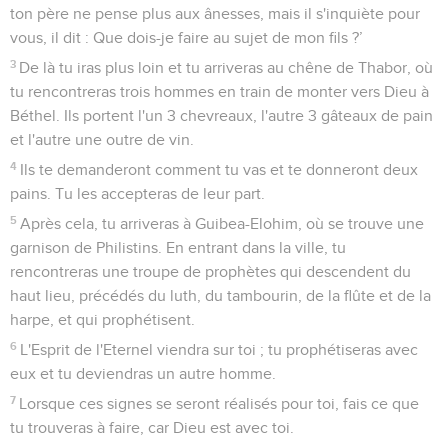
ton père ne pense plus aux ânesses, mais il s'inquiète pour
vous, il dit : Que dois-je faire au sujet de mon fils ?’
3
De là tu iras plus loin et tu arriveras au chêne de Thabor, où
tu rencontreras trois hommes en train de monter vers Dieu à
Béthel. Ils portent l'un 3 chevreaux, l'autre 3 gâteaux de pain
et l'autre une outre de vin.
4
Ils te demanderont comment tu vas et te donneront deux
pains. Tu les accepteras de leur part.
5
Après cela, tu arriveras à Guibea-Elohim, où se trouve une
garnison de Philistins. En entrant dans la ville, tu
rencontreras une troupe de prophètes qui descendent du
haut lieu, précédés du luth, du tambourin, de la flûte et de la
harpe, et qui prophétisent.
6
L'Esprit de l'Eternel viendra sur toi ; tu prophétiseras avec
eux et tu deviendras un autre homme.
7
Lorsque ces signes se seront réalisés pour toi, fais ce que
tu trouveras à faire, car Dieu est avec toi.