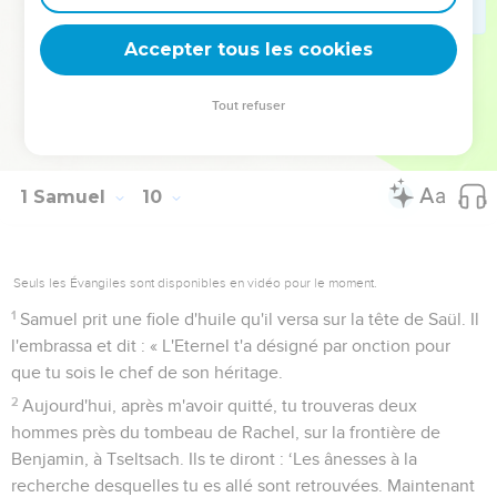
partir. » Saül se leva et ils sortirent tous les deux, Samuel et
lui.
Accepter tous les cookies
27
Quand ils furent descendus à la limite de la ville, Samuel
dit à Saül : « Dis à ton serviteur de passer devant nous. » Le
Tout refuser
serviteur passa devant. « Arrête-toi maintenant, reprit
Samuel, et je vais te faire connaître la parole de Dieu. »
1 Samuel
10
Seuls les Évangiles sont disponibles en vidéo pour le moment.
1
Samuel prit une fiole d'huile qu'il versa sur la tête de Saül. Il
l'embrassa et dit : « L'Eternel t'a désigné par onction pour
que tu sois le chef de son héritage.
2
Aujourd'hui, après m'avoir quitté, tu trouveras deux
hommes près du tombeau de Rachel, sur la frontière de
Benjamin, à Tseltsach. Ils te diront : ‘Les ânesses à la
recherche desquelles tu es allé sont retrouvées. Maintenant