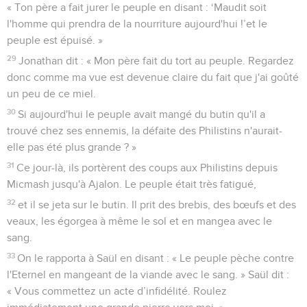
« Ton père a fait jurer le peuple en disant : ‘Maudit soit
l'homme qui prendra de la nourriture aujourd'hui !’et le
peuple est épuisé. »
29
Jonathan dit : « Mon père fait du tort au peuple. Regardez
donc comme ma vue est devenue claire du fait que j'ai goûté
un peu de ce miel.
30
Si aujourd'hui le peuple avait mangé du butin qu'il a
trouvé chez ses ennemis, la défaite des Philistins n'aurait-
elle pas été plus grande ? »
31
Ce jour-là, ils portèrent des coups aux Philistins depuis
Micmash jusqu'à Ajalon. Le peuple était très fatigué,
32
et il se jeta sur le butin. Il prit des brebis, des bœufs et des
veaux, les égorgea à même le sol et en mangea avec le
sang.
33
On le rapporta à Saül en disant : « Le peuple pèche contre
l'Eternel en mangeant de la viande avec le sang. » Saül dit :
« Vous commettez un acte d’infidélité. Roulez