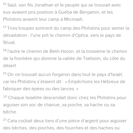
16
Saül, son fils Jonathan et le peuple qui se trouvait avec
eux avaient pris position à Guéba de Benjamin, et les
Philistins avaient leur camp à Micmash.
17
Trois troupes sortirent du camp des Philistins pour semer la
dévastation : l'une prit le chemin d'Ophra, vers le pays de
Shual,
18
l'autre le chemin de Beth-Horon, et la troisième le chemin
de la frontière qui domine la vallée de Tseboïm, du côté du
désert.
19
On ne trouvait aucun forgeron dans tout le pays d'Israël,
car les Philistins s’étaient dit : « Empêchons les Hébreux de
fabriquer des épées ou des lances. »
20
Chaque Israélite descendait donc chez les Philistins pour
aiguiser son soc de charrue, sa pioche, sa hache ou sa
bêche.
21
Cela coûtait deux tiers d’une pièce d’argent pour aiguiser
des bêches, des pioches, des fourches et des haches ou