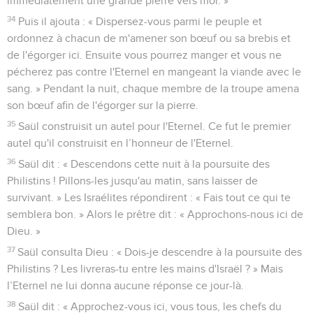
immédiatement une grande pierre vers moi. »
34
Puis il ajouta : « Dispersez-vous parmi le peuple et
ordonnez à chacun de m'amener son bœuf ou sa brebis et
de l'égorger ici. Ensuite vous pourrez manger et vous ne
pécherez pas contre l'Eternel en mangeant la viande avec le
sang. » Pendant la nuit, chaque membre de la troupe amena
son bœuf afin de l'égorger sur la pierre.
35
Saül construisit un autel pour l'Eternel. Ce fut le premier
autel qu'il construisit en l’honneur de l'Eternel.
36
Saül dit : « Descendons cette nuit à la poursuite des
Philistins ! Pillons-les jusqu'au matin, sans laisser de
survivant. » Les Israélites répondirent : « Fais tout ce qui te
semblera bon. » Alors le prêtre dit : « Approchons-nous ici de
Dieu. »
37
Saül consulta Dieu : « Dois-je descendre à la poursuite des
Philistins ? Les livreras-tu entre les mains d'Israël ? » Mais
l’Eternel ne lui donna aucune réponse ce jour-là.
38
Saül dit : « Approchez-vous ici, vous tous, les chefs du