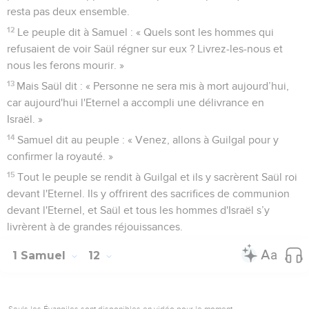
resta pas deux ensemble.
12
Le peuple dit à Samuel : « Quels sont les hommes qui
refusaient de voir Saül régner sur eux ? Livrez-les-nous et
nous les ferons mourir. »
13
Mais Saül dit : « Personne ne sera mis à mort aujourd’hui,
car aujourd'hui l'Eternel a accompli une délivrance en
Israël. »
14
Samuel dit au peuple : « Venez, allons à Guilgal pour y
confirmer la royauté. »
15
Tout le peuple se rendit à Guilgal et ils y sacrèrent Saül roi
devant l'Eternel. Ils y offrirent des sacrifices de communion
devant l'Eternel, et Saül et tous les hommes d'Israël s’y
livrèrent à de grandes réjouissances.
1 Samuel
12
Seuls les Évangiles sont disponibles en vidéo pour le moment.