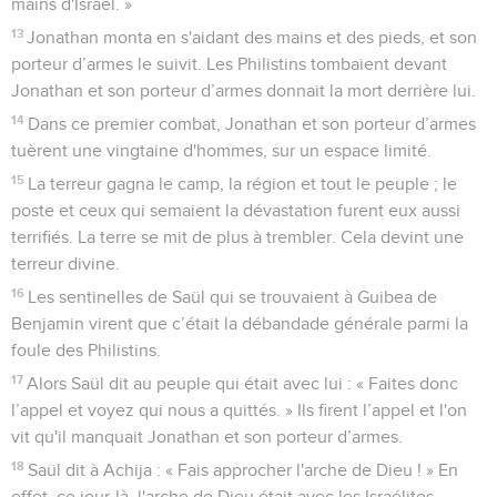
mains d'Israël. »
13
Jonathan monta en s'aidant des mains et des pieds, et son
porteur d’armes le suivit. Les Philistins tombaient devant
Jonathan et son porteur d’armes donnait la mort derrière lui.
14
Dans ce premier combat, Jonathan et son porteur d’armes
tuèrent une vingtaine d'hommes, sur un espace limité.
15
La terreur gagna le camp, la région et tout le peuple ; le
poste et ceux qui semaient la dévastation furent eux aussi
terrifiés. La terre se mit de plus à trembler. Cela devint une
terreur divine.
16
Les sentinelles de Saül qui se trouvaient à Guibea de
Benjamin virent que c’était la débandade générale parmi la
foule des Philistins.
17
Alors Saül dit au peuple qui était avec lui : « Faites donc
l’appel et voyez qui nous a quittés. » Ils firent l’appel et l'on
vit qu'il manquait Jonathan et son porteur d’armes.
18
Saül dit à Achija : « Fais approcher l'arche de Dieu ! » En
effet, ce jour-là, l'arche de Dieu était avec les Israélites.