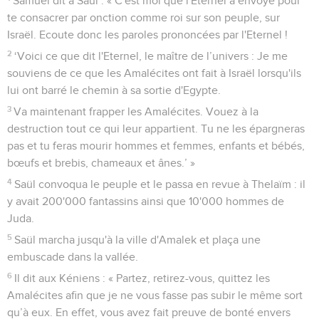
Samuel dit à Saül : « C'est moi que l'Eternel a envoyé pour
te consacrer par onction comme roi sur son peuple, sur
Israël. Ecoute donc les paroles prononcées par l'Eternel !
2
‘Voici ce que dit l'Eternel, le maître de l’univers : Je me
souviens de ce que les Amalécites ont fait à Israël lorsqu'ils
lui ont barré le chemin à sa sortie d'Egypte.
3
Va maintenant frapper les Amalécites. Vouez à la
destruction tout ce qui leur appartient. Tu ne les épargneras
pas et tu feras mourir hommes et femmes, enfants et bébés,
bœufs et brebis, chameaux et ânes.’ »
4
Saül convoqua le peuple et le passa en revue à Thelaïm : il
y avait 200'000 fantassins ainsi que 10'000 hommes de
Juda.
5
Saül marcha jusqu'à la ville d'Amalek et plaça une
embuscade dans la vallée.
6
Il dit aux Kéniens : « Partez, retirez-vous, quittez les
Amalécites afin que je ne vous fasse pas subir le même sort
qu’à eux. En effet, vous avez fait preuve de bonté envers