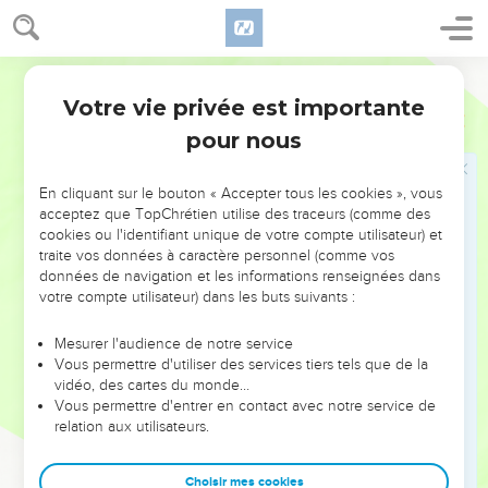
le plus insignifiant de tous ceux que compte la tribu de
Benjamin ? Pourquoi donc me tiens-tu ce discours ? »
22
Segond 21
Samuel prit Saül et son serviteur, les fit entrer dans la salle
et leur donna une place à la tête des invités. Il y avait là une
Votre vie privée est importante
1 Samuel
9
trentaine d’hommes.
pour nous
23
Samuel dit au cuisinier : « Sers la portion que je t'ai
donnée en te disant de la mettre à part. »
En cliquant sur le bouton « Accepter tous les cookies », vous
24
acceptez que TopChrétien utilise des traceurs (comme des
Le cuisinier préleva la cuisse et ce qui l'entoure, et il la
cookies ou l'identifiant unique de votre compte utilisateur) et
servit à Saül. Samuel dit : « Voici ce qui a été réservé. Sers-
traite vos données à caractère personnel (comme vos
toi et mange, car on l'a gardé pour toi lorsque j'ai invité le
données de navigation et les informations renseignées dans
peuple. » Ainsi, Saül mangea avec Samuel ce jour-là.
votre compte utilisateur) dans les buts suivants :
25
Ils redescendirent du haut lieu à la ville et Samuel
Mesurer l'audience de notre service
s'entretint avec Saül sur la terrasse du toit.
Vous permettre d'utiliser des services tiers tels que de la
vidéo, des cartes du monde…
Samuel consacre Saül comme roi d'Israël
Vous permettre d'entrer en contact avec notre service de
relation aux utilisateurs.
26
Puis ils se levèrent de bon matin. A l'aurore, Samuel
appela Saül sur le toit en disant : « Viens et je te laisserai
Choisir mes cookies