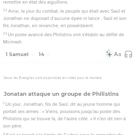
remettre en état des aiguillons.
22
Ainsi, le jour du combat, le peuple qui était avec Saül et
Jonathan ne disposait d’aucune épée ni lance ; Saül et son
fils Jonathan, en revanche, en possédaient.
23
Un poste avancé des Philistins vint s'établir au défilé de
Micmash.
1 Samuel
14
Seuls les Évangiles sont disponibles en vidéo pour le moment.
Jonatan attaque un groupe de Philistins
1
Un jour, Jonathan, fils de Saül, dit au jeune homme qui
portait ses armes : « Viens, poussons jusqu'au poste des
Philistins qui se trouve là, de l'autre côté. » Il n'en dit rien à
son père.
2
Saül se tenait à la limite de Guibea sous le grenadier de