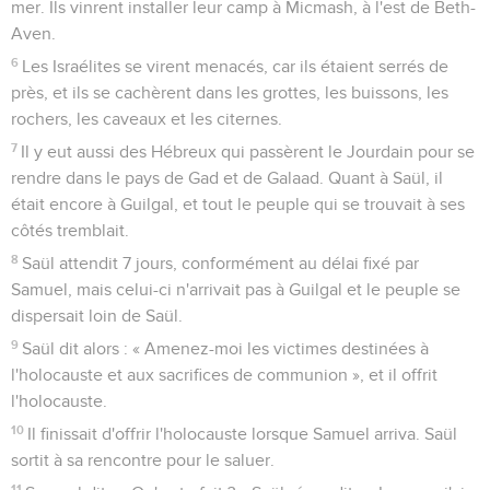
mer. Ils vinrent installer leur camp à Micmash, à l'est de Beth-
Aven.
6
Les Israélites se virent menacés, car ils étaient serrés de
près, et ils se cachèrent dans les grottes, les buissons, les
rochers, les caveaux et les citernes.
7
Il y eut aussi des Hébreux qui passèrent le Jourdain pour se
rendre dans le pays de Gad et de Galaad. Quant à Saül, il
était encore à Guilgal, et tout le peuple qui se trouvait à ses
côtés tremblait.
8
Saül attendit 7 jours, conformément au délai fixé par
Samuel, mais celui-ci n'arrivait pas à Guilgal et le peuple se
dispersait loin de Saül.
9
Saül dit alors : « Amenez-moi les victimes destinées à
l'holocauste et aux sacrifices de communion », et il offrit
l'holocauste.
10
Il finissait d'offrir l'holocauste lorsque Samuel arriva. Saül
sortit à sa rencontre pour le saluer.
11