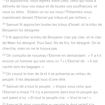
Et aujourd'hui, vous rejetez votre Dieu, celui qui vous a
délivrés de tous vos maux et de toutes vos souffrances, et
vous lui dites : ‘Etablis un roi sur nous !’Présentez-vous
maintenant devant l'Eternel par tribus et par milliers. »
20
Samuel fit approcher toutes les tribus d'Israël, et la tribu de
Benjamin fut désignée.
21
Il fit approcher la tribu de Benjamin clan par clan, et le clan
de Matri fut désigné. Puis Saül, fils de Kis, fut désigné. On le
chercha, mais on ne le trouva pas.
22
On consulta de nouveau l'Eternel en demandant : « Y a-t-il
encore un homme qui soit venu ici ? » L'Eternel dit : « Il est
caché vers les bagages. »
23
On courut le tirer de là et il se présenta au milieu du
peuple. Il les dépassait tous d’une tête.
24
Samuel dit à tout le peuple : « Voyez-vous celui que
l'Eternel a choisi ? Il n'y a personne dans tout le peuple qui
soit pareil à lui. » Et tout le peuple cria : « Vive le roi ! »
25
Samuel fit alors connaître au peuple le droit relatif à la