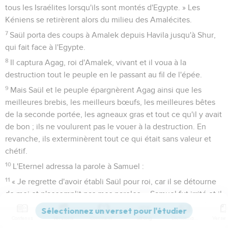
tous les Israélites lorsqu'ils sont montés d'Egypte. » Les
Kéniens se retirèrent alors du milieu des Amalécites.
7
Saül porta des coups à Amalek depuis Havila jusqu'à Shur,
qui fait face à l'Egypte.
8
Il captura Agag, roi d'Amalek, vivant et il voua à la
destruction tout le peuple en le passant au fil de l'épée.
9
Mais Saül et le peuple épargnèrent Agag ainsi que les
meilleures brebis, les meilleurs bœufs, les meilleures bêtes
de la seconde portée, les agneaux gras et tout ce qu'il y avait
de bon ; ils ne voulurent pas le vouer à la destruction. En
revanche, ils exterminèrent tout ce qui était sans valeur et
chétif.
10
L'Eternel adressa la parole à Samuel :
11
« Je regrette d'avoir établi Saül pour roi, car il se détourne
de moi et n'accomplit pas mes paroles. » Samuel fut irrité et il
cria à l'Eternel toute la nuit.
Contenus
Versions
Commentaires
Strong
Dictionnaire
12
Il se leva de bon matin pour aller à la rencontre de Saül.