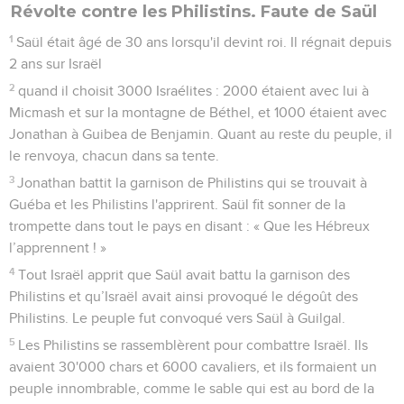
Révolte contre les Philistins. Faute de Saül
1
Saül était âgé de 30 ans lorsqu'il devint roi. Il régnait depuis
2 ans sur Israël
2
quand il choisit 3000 Israélites : 2000 étaient avec lui à
Micmash et sur la montagne de Béthel, et 1000 étaient avec
Jonathan à Guibea de Benjamin. Quant au reste du peuple, il
le renvoya, chacun dans sa tente.
3
Jonathan battit la garnison de Philistins qui se trouvait à
Guéba et les Philistins l'apprirent. Saül fit sonner de la
trompette dans tout le pays en disant : « Que les Hébreux
l’apprennent ! »
4
Tout Israël apprit que Saül avait battu la garnison des
Philistins et qu’Israël avait ainsi provoqué le dégoût des
Philistins. Le peuple fut convoqué vers Saül à Guilgal.
5
Les Philistins se rassemblèrent pour combattre Israël. Ils
avaient 30'000 chars et 6000 cavaliers, et ils formaient un
peuple innombrable, comme le sable qui est au bord de la