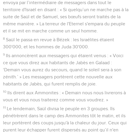
envoya par l’intermédiaire de messagers dans tout le
territoire d'Israël en disant : « Si quelqu’un ne marche pas à la
suite de Saül et de Samuel, ses bœufs seront traités de la
même manière. » La terreur de l'Eternel s'empara du peuple
et il se mit en marche comme un seul homme.
8
Saül le passa en revue à Bézek : les Israélites étaient
300'000, et les hommes de Juda 30'000.
9
Ils annoncèrent aux messagers qui étaient venus : « Voici
ce que vous direz aux habitants de Jabès en Galaad :
‘Demain vous aurez du secours, quand le soleil sera à son
zénith.’ » Les messagers portèrent cette nouvelle aux
habitants de Jabès, qui furent remplis de joie.
10
Ils dirent aux Ammonites : « Demain nous nous livrerons à
vous et vous nous traiterez comme vous voudrez. »
11
Le lendemain, Saül divisa le peuple en 3 groupes. Ils
pénétrèrent dans le camp des Ammonites tôt le matin, et ils
leur portèrent des coups jusqu'à la chaleur du jour. Ceux qui
purent leur échapper furent dispersés au point qu’il n'en