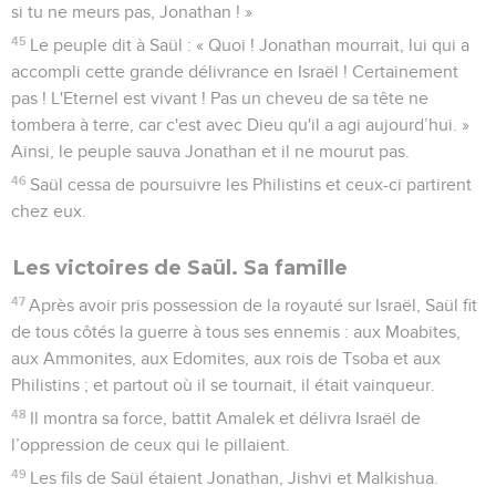
si tu ne meurs pas, Jonathan ! »
45
Le peuple dit à Saül : « Quoi ! Jonathan mourrait, lui qui a
accompli cette grande délivrance en Israël ! Certainement
pas ! L'Eternel est vivant ! Pas un cheveu de sa tête ne
tombera à terre, car c'est avec Dieu qu'il a agi aujourd’hui. »
Ainsi, le peuple sauva Jonathan et il ne mourut pas.
46
Saül cessa de poursuivre les Philistins et ceux-ci partirent
chez eux.
Les victoires de Saül. Sa famille
47
Après avoir pris possession de la royauté sur Israël, Saül fit
de tous côtés la guerre à tous ses ennemis : aux Moabites,
aux Ammonites, aux Edomites, aux rois de Tsoba et aux
Philistins ; et partout où il se tournait, il était vainqueur.
48
Il montra sa force, battit Amalek et délivra Israël de
l’oppression de ceux qui le pillaient.
49
Les fils de Saül étaient Jonathan, Jishvi et Malkishua.