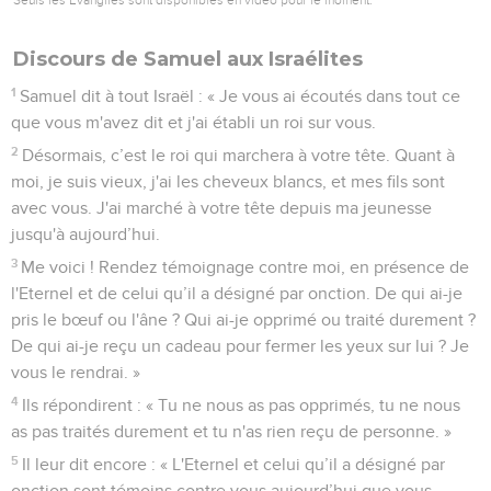
Discours de Samuel aux Israélites
1
Samuel dit à tout Israël : « Je vous ai écoutés dans tout ce
que vous m'avez dit et j'ai établi un roi sur vous.
2
Désormais, c’est le roi qui marchera à votre tête. Quant à
moi, je suis vieux, j'ai les cheveux blancs, et mes fils sont
avec vous. J'ai marché à votre tête depuis ma jeunesse
jusqu'à aujourd’hui.
3
Me voici ! Rendez témoignage contre moi, en présence de
l'Eternel et de celui qu’il a désigné par onction. De qui ai-je
pris le bœuf ou l'âne ? Qui ai-je opprimé ou traité durement ?
De qui ai-je reçu un cadeau pour fermer les yeux sur lui ? Je
vous le rendrai. »
4
Ils répondirent : « Tu ne nous as pas opprimés, tu ne nous
as pas traités durement et tu n'as rien reçu de personne. »
5
Il leur dit encore : « L'Eternel et celui qu’il a désigné par
onction sont témoins contre vous aujourd’hui que vous