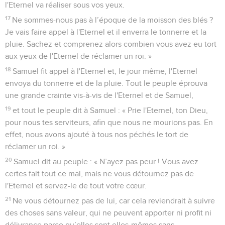
l'Eternel va réaliser sous vos yeux.
17
Ne sommes-nous pas à l’époque de la moisson des blés ?
Je vais faire appel à l'Eternel et il enverra le tonnerre et la
pluie. Sachez et comprenez alors combien vous avez eu tort
aux yeux de l'Eternel de réclamer un roi. »
18
Samuel fit appel à l'Eternel et, le jour même, l'Eternel
envoya du tonnerre et de la pluie. Tout le peuple éprouva
une grande crainte vis-à-vis de l'Eternel et de Samuel,
19
et tout le peuple dit à Samuel : « Prie l'Eternel, ton Dieu,
pour nous tes serviteurs, afin que nous ne mourions pas. En
effet, nous avons ajouté à tous nos péchés le tort de
réclamer un roi. »
20
Samuel dit au peuple : « N’ayez pas peur ! Vous avez
certes fait tout ce mal, mais ne vous détournez pas de
l'Eternel et servez-le de tout votre cœur.
21
Ne vous détournez pas de lui, car cela reviendrait à suivre
des choses sans valeur, qui ne peuvent apporter ni profit ni
délivrance parce qu’elles sont elles-mêmes sans