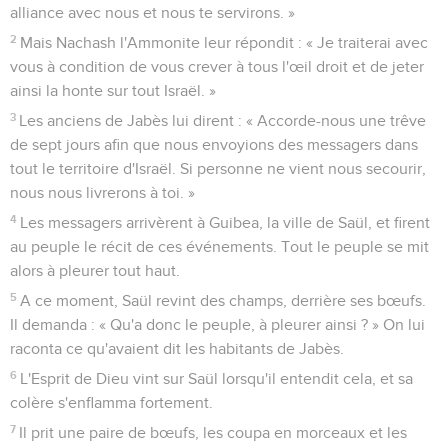
alliance avec nous et nous te servirons. »
2
Mais Nachash l'Ammonite leur répondit : « Je traiterai avec
vous à condition de vous crever à tous l'œil droit et de jeter
ainsi la honte sur tout Israël. »
3
Les anciens de Jabès lui dirent : « Accorde-nous une trêve
de sept jours afin que nous envoyions des messagers dans
tout le territoire d'Israël. Si personne ne vient nous secourir,
nous nous livrerons à toi. »
4
Les messagers arrivèrent à Guibea, la ville de Saül, et firent
au peuple le récit de ces événements. Tout le peuple se mit
alors à pleurer tout haut.
5
A ce moment, Saül revint des champs, derrière ses bœufs.
Il demanda : « Qu'a donc le peuple, à pleurer ainsi ? » On lui
raconta ce qu'avaient dit les habitants de Jabès.
6
L'Esprit de Dieu vint sur Saül lorsqu'il entendit cela, et sa
colère s'enflamma fortement.
7
Il prit une paire de bœufs, les coupa en morceaux et les