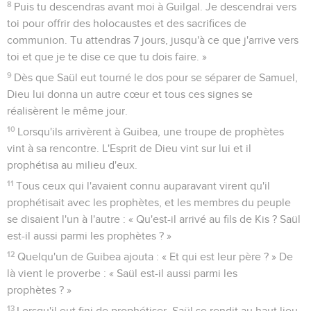
8
Puis tu descendras avant moi à Guilgal. Je descendrai vers
toi pour offrir des holocaustes et des sacrifices de
communion. Tu attendras 7 jours, jusqu'à ce que j'arrive vers
toi et que je te dise ce que tu dois faire. »
9
Dès que Saül eut tourné le dos pour se séparer de Samuel,
Dieu lui donna un autre cœur et tous ces signes se
réalisèrent le même jour.
10
Lorsqu'ils arrivèrent à Guibea, une troupe de prophètes
vint à sa rencontre. L'Esprit de Dieu vint sur lui et il
prophétisa au milieu d'eux.
11
Tous ceux qui l'avaient connu auparavant virent qu'il
prophétisait avec les prophètes, et les membres du peuple
se disaient l'un à l'autre : « Qu'est-il arrivé au fils de Kis ? Saül
est-il aussi parmi les prophètes ? »
12
Quelqu'un de Guibea ajouta : « Et qui est leur père ? » De
là vient le proverbe : « Saül est-il aussi parmi les
prophètes ? »
13
Lorsqu'il eut fini de prophétiser, Saül se rendit au haut lieu.