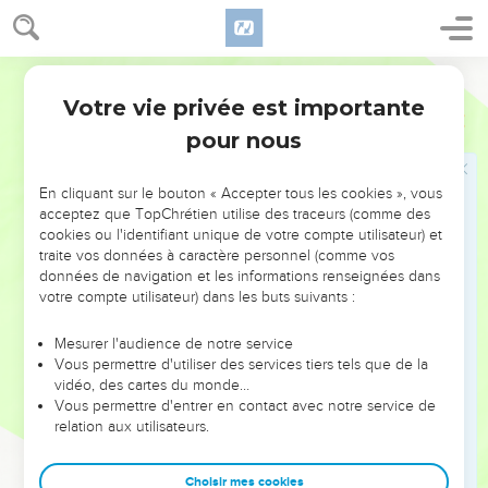
de dispute.
9
Je veux que les femmes agissent de même, en s’habillant
Semeur
décemment, avec discrétion et simplicité. Qu’elles ne se
Votre vie privée est importante
parent pas d’une coiffure recherchée, d’or, de perles ou de
1 Timothée
2
toilettes somptueuses,
pour nous
10
mais plutôt d’œuvres bonnes, comme il convient à des
femmes qui déclarent vivre pour Dieu.
En cliquant sur le bouton « Accepter tous les cookies », vous
acceptez que TopChrétien utilise des traceurs (comme des
11
Que la femme reçoive l’instruction dans un esprit de paix
cookies ou l'identifiant unique de votre compte utilisateur) et
et de parfaite soumission.
traite vos données à caractère personnel (comme vos
données de navigation et les informations renseignées dans
12
Je ne permets pas à une femme d’enseigner en prenant
votre compte utilisateur) dans les buts suivants :
autorité sur l’homme. Qu’elle garde plutôt une attitude
paisible.
Mesurer l'audience de notre service
Vous permettre d'utiliser des services tiers tels que de la
13
En effet, Adam fut créé le premier, Eve ensuite.
vidéo, des cartes du monde…
14
Ce n’est pas Adam qui a été détourné de la vérité, c’est la
Vous permettre d'entrer en contact avec notre service de
relation aux utilisateurs.
femme, et elle a désobéi au commandement de Dieu,
15
mais elle sera *sauvée grâce à sa descendance. Quant aux
Choisir mes cookies
femmes, elles seront sauvées si elles persévèrent dans la foi,