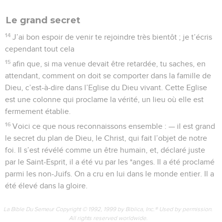
Le grand secret
14
J’ai bon espoir de venir te rejoindre très bientôt ; je t’écris
cependant tout cela
15
afin que, si ma venue devait être retardée, tu saches, en
attendant, comment on doit se comporter dans la famille de
Dieu, c’est-à-dire dans l’Eglise du Dieu vivant. Cette Eglise
est une colonne qui proclame la vérité, un lieu où elle est
fermement établie.
16
Voici ce que nous reconnaissons ensemble : — il est grand
le secret du plan de Dieu, le Christ, qui fait l’objet de notre
foi. Il s’est révélé comme un être humain, et, déclaré juste
par le Saint-Esprit, il a été vu par les *anges. Il a été proclamé
parmi les non-Juifs. On a cru en lui dans le monde entier. Il a
été élevé dans la gloire.
La Bible Du Semeur Copyright © 1992, 1999 by Biblica, Inc.® Used by permission.
All rights reserved worldwide.