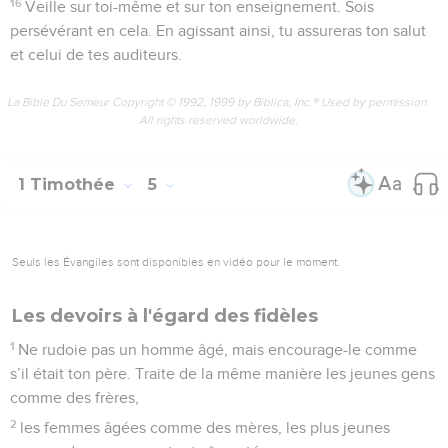
16
Veille sur toi-même et sur ton enseignement. Sois
persévérant en cela. En agissant ainsi, tu assureras ton salut
et celui de tes auditeurs.
La Bible Du Semeur Copyright © 1992, 1999 by Biblica, Inc.® Used by permission.
All rights reserved worldwide.
1 Timothée
5
Seuls les Évangiles sont disponibles en vidéo pour le moment.
Les devoirs à l'égard des fidèles
1
Ne rudoie pas un homme âgé, mais encourage-le comme
s’il était ton père. Traite de la même manière les jeunes gens
comme des frères,
2
les femmes âgées comme des mères, les plus jeunes