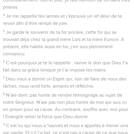
prières.
4
Je me rappelle tes larmes et j’éprouve un vif désir de te
revoir afin d’être rempli de joie.
5
Je garde le souvenir de ta foi sincère, cette foi qui se
trouvait déjà chez ta grand-mère Loïs et ta mère Eunice. A
présent, elle habite aussi en toi, j’en suis pleinement
convaincu.
6
C’est pourquoi je te le rappelle : ravive le don que Dieu t’a
fait dans sa grâce lorsque je t’ai imposé les mains.
7
Dieu nous a donné un Esprit qui, loin de faire de nous des
lâches, nous rend forts, aimants et réfléchis.
8
N’aie donc pas honte de rendre témoignage au sujet de
notre Seigneur. N’aie pas non plus honte de moi qui suis ici
en prison pour sa cause. Au contraire, souffre avec moi pour
l’Evangile selon la force que Dieu donne.
9
C’est lui qui nous a *sauvés et nous a appelés à mener une
vie sainte. Et s’il l’a fait, ce n’est pas à cause de ce que nous