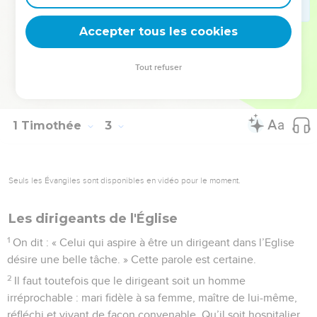
dans l’amour, et dans une vie sainte en gardant en tout le
Accepter tous les cookies
sens de la mesure.
La Bible Du Semeur Copyright © 1992, 1999 by Biblica, Inc.® Used by permission.
Tout refuser
All rights reserved worldwide.
1 Timothée
3
Seuls les Évangiles sont disponibles en vidéo pour le moment.
Les dirigeants de l'Église
1
On dit : « Celui qui aspire à être un dirigeant dans l’Eglise
désire une belle tâche. » Cette parole est certaine.
2
Il faut toutefois que le dirigeant soit un homme
irréprochable : mari fidèle à sa femme, maître de lui-même,
réfléchi et vivant de façon convenable. Qu’il soit hospitalier