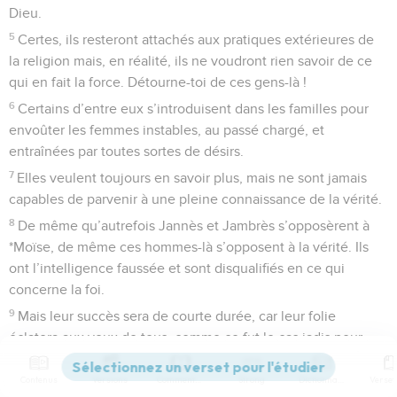
Dieu.
5
Certes, ils resteront attachés aux pratiques extérieures de
la religion mais, en réalité, ils ne voudront rien savoir de ce
qui en fait la force. Détourne-toi de ces gens-là !
6
Certains d’entre eux s’introduisent dans les familles pour
envoûter les femmes instables, au passé chargé, et
entraînées par toutes sortes de désirs.
7
Elles veulent toujours en savoir plus, mais ne sont jamais
capables de parvenir à une pleine connaissance de la vérité.
8
De même qu’autrefois Jannès et Jambrès s’opposèrent à
*Moïse, de même ces hommes-là s’opposent à la vérité. Ils
ont l’intelligence faussée et sont disqualifiés en ce qui
concerne la foi.
9
Mais leur succès sera de courte durée, car leur folie
éclatera aux yeux de tous, comme ce fut le cas jadis pour
ces deux imposteurs.
Contenus
Versions
Commentaires
Strong
Dictionnaire