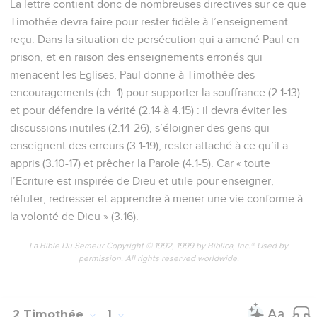
La lettre contient donc de nombreuses directives sur ce que
Timothée devra faire pour rester fidèle à l’enseignement
reçu. Dans la situation de persécution qui a amené Paul en
prison, et en raison des enseignements erronés qui
menacent les Eglises, Paul donne à Timothée des
encouragements (ch. 1) pour supporter la souffrance (2.1-13)
et pour défendre la vérité (2.14 à 4.15) : il devra éviter les
discussions inutiles (2.14-26), s’éloigner des gens qui
enseignent des erreurs (3.1-19), rester attaché à ce qu’il a
appris (3.10-17) et prêcher la Parole (4.1-5). Car « toute
l’Ecriture est inspirée de Dieu et utile pour enseigner,
réfuter, redresser et apprendre à mener une vie conforme à
la volonté de Dieu » (3.16).
La Bible Du Semeur Copyright © 1992, 1999 by Biblica, Inc.® Used by
permission. All rights reserved worldwide.
2 Timothée
1