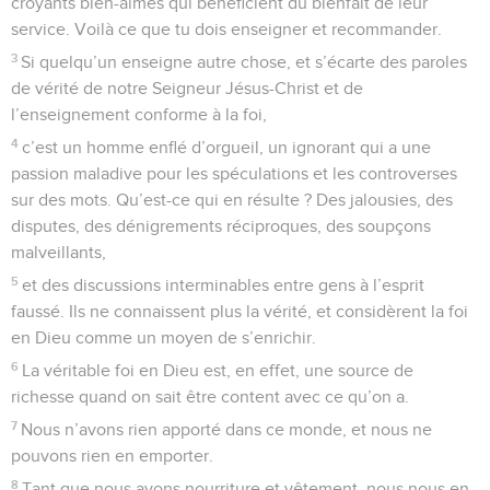
croyants bien-aimés qui bénéficient du bienfait de leur
service. Voilà ce que tu dois enseigner et recommander.
3
Si quelqu’un enseigne autre chose, et s’écarte des paroles
de vérité de notre Seigneur Jésus-Christ et de
l’enseignement conforme à la foi,
4
c’est un homme enflé d’orgueil, un ignorant qui a une
passion maladive pour les spéculations et les controverses
sur des mots. Qu’est-ce qui en résulte ? Des jalousies, des
disputes, des dénigrements réciproques, des soupçons
malveillants,
5
et des discussions interminables entre gens à l’esprit
faussé. Ils ne connaissent plus la vérité, et considèrent la foi
en Dieu comme un moyen de s’enrichir.
6
La véritable foi en Dieu est, en effet, une source de
richesse quand on sait être content avec ce qu’on a.
7
Nous n’avons rien apporté dans ce monde, et nous ne
pouvons rien en emporter.
8
Tant que nous avons nourriture et vêtement, nous nous en