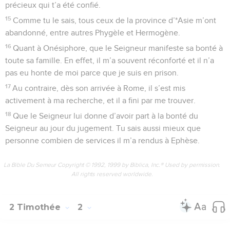
précieux qui t’a été confié.
15
Comme tu le sais, tous ceux de la province d’*Asie m’ont
abandonné, entre autres Phygèle et Hermogène.
16
Quant à Onésiphore, que le Seigneur manifeste sa bonté à
toute sa famille. En effet, il m’a souvent réconforté et il n’a
pas eu honte de moi parce que je suis en prison.
17
Au contraire, dès son arrivée à Rome, il s’est mis
activement à ma recherche, et il a fini par me trouver.
18
Que le Seigneur lui donne d’avoir part à la bonté du
Seigneur au jour du jugement. Tu sais aussi mieux que
personne combien de services il m’a rendus à Ephèse.
La Bible Du Semeur Copyright © 1992, 1999 by Biblica, Inc.® Used by permission.
All rights reserved worldwide.
2 Timothée
2