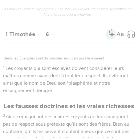
La Bible Du Semeur Copyright © 1992, 1999 by Biblica, Inc.® Used by permission.
All rights reserved worldwide.
1 Timothée
6
Seuls les Évangiles sont disponibles en vidéo pour le moment.
1
Les croyants qui sont esclaves doivent considérer leurs
maîtres comme ayant droit à tout leur respect. Ils éviteront
ainsi que le nom de Dieu soit *blasphémé et notre
enseignement dénigré.
Les fausses doctrines et les vraies richesses
2
Que ceux qui ont des maîtres croyants ne leur manquent
pas de respect sous prétexte qu’ils sont des frères. Bien au
contraire, qu’ils les servent d’autant mieux que ce sont des