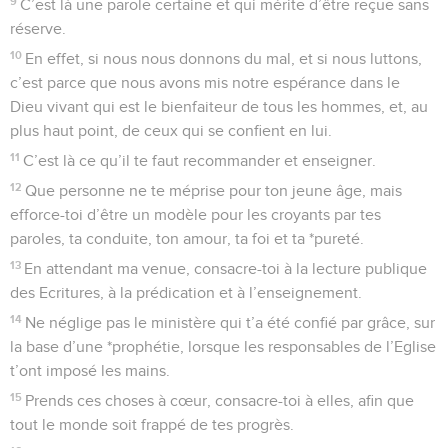
9
C’est là une parole certaine et qui mérite d’être reçue sans
réserve.
10
En effet, si nous nous donnons du mal, et si nous luttons,
c’est parce que nous avons mis notre espérance dans le
Dieu vivant qui est le bienfaiteur de tous les hommes, et, au
plus haut point, de ceux qui se confient en lui.
11
C’est là ce qu’il te faut recommander et enseigner.
12
Que personne ne te méprise pour ton jeune âge, mais
efforce-toi d’être un modèle pour les croyants par tes
paroles, ta conduite, ton amour, ta foi et ta *pureté.
13
En attendant ma venue, consacre-toi à la lecture publique
des Ecritures, à la prédication et à l’enseignement.
14
Ne néglige pas le ministère qui t’a été confié par grâce, sur
la base d’une *prophétie, lorsque les responsables de l’Eglise
t’ont imposé les mains.
15
Prends ces choses à cœur, consacre-toi à elles, afin que
tout le monde soit frappé de tes progrès.