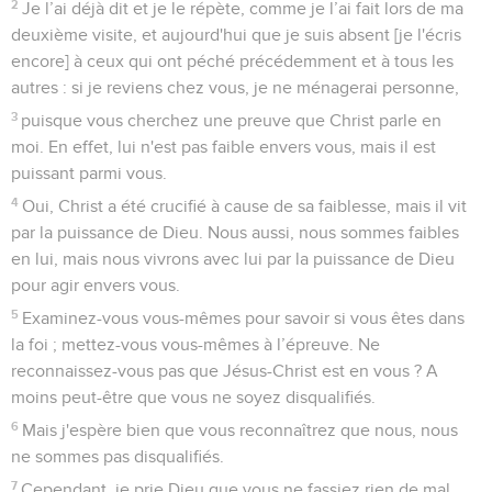
2
Je l’ai déjà dit et je le répète, comme je l’ai fait lors de ma
deuxième visite, et aujourd'hui que je suis absent [je l'écris
encore] à ceux qui ont péché précédemment et à tous les
autres : si je reviens chez vous, je ne ménagerai personne,
3
puisque vous cherchez une preuve que Christ parle en
moi. En effet, lui n'est pas faible envers vous, mais il est
puissant parmi vous.
4
Oui, Christ a été crucifié à cause de sa faiblesse, mais il vit
par la puissance de Dieu. Nous aussi, nous sommes faibles
en lui, mais nous vivrons avec lui par la puissance de Dieu
pour agir envers vous.
5
Examinez-vous vous-mêmes pour savoir si vous êtes dans
la foi ; mettez-vous vous-mêmes à l’épreuve. Ne
reconnaissez-vous pas que Jésus-Christ est en vous ? A
moins peut-être que vous ne soyez disqualifiés.
6
Mais j'espère bien que vous reconnaîtrez que nous, nous
ne sommes pas disqualifiés.
7
Cependant, je prie Dieu que vous ne fassiez rien de mal,