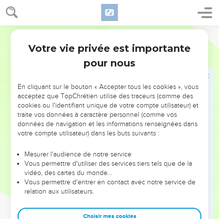
donc sont morts.
15
Et s’il est mort pour tous, c’était afin que ceux qui vivent
Segond 21
ne vivent plus pour eux-mêmes, mais pour celui qui est mort
et ressuscité pour eux.
Votre vie privée est importante
2 Corinthiens
5
16
Ainsi, désormais, nous ne percevons plus personne de
pour nous
manière humaine ; et si nous avons connu Christ de manière
purement humaine, maintenant nous ne le connaissons plus
En cliquant sur le bouton « Accepter tous les cookies », vous
ainsi.
acceptez que TopChrétien utilise des traceurs (comme des
cookies ou l'identifiant unique de votre compte utilisateur) et
17
Si quelqu'un est en Christ, il est une nouvelle créature. Les
traite vos données à caractère personnel (comme vos
choses anciennes sont passées ; voici, toutes choses sont
données de navigation et les informations renseignées dans
devenues nouvelles.
votre compte utilisateur) dans les buts suivants :
18
Et tout cela vient de Dieu qui nous a réconciliés avec lui
Mesurer l'audience de notre service
par [Jésus-]Christ et qui nous a donné le ministère de la
Vous permettre d'utiliser des services tiers tels que de la
réconciliation.
vidéo, des cartes du monde…
Vous permettre d'entrer en contact avec notre service de
19
En effet, Dieu était en Christ : il réconciliait le monde avec
relation aux utilisateurs.
lui-même en ne chargeant pas les hommes de leurs fautes,
et il a mis en nous la parole de la réconciliation.
Choisir mes cookies