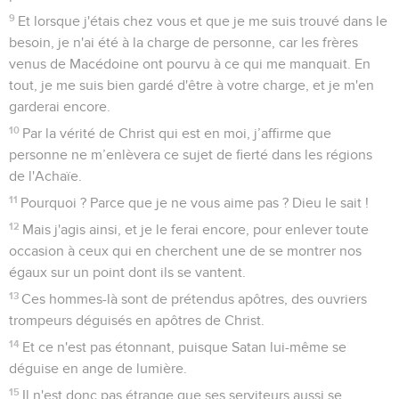
9
Et lorsque j'étais chez vous et que je me suis trouvé dans le
besoin, je n'ai été à la charge de personne, car les frères
venus de Macédoine ont pourvu à ce qui me manquait. En
tout, je me suis bien gardé d'être à votre charge, et je m'en
garderai encore.
10
Par la vérité de Christ qui est en moi, j’affirme que
personne ne m’enlèvera ce sujet de fierté dans les régions
de l'Achaïe.
11
Pourquoi ? Parce que je ne vous aime pas ? Dieu le sait !
12
Mais j'agis ainsi, et je le ferai encore, pour enlever toute
occasion à ceux qui en cherchent une de se montrer nos
égaux sur un point dont ils se vantent.
13
Ces hommes-là sont de prétendus apôtres, des ouvriers
trompeurs déguisés en apôtres de Christ.
14
Et ce n'est pas étonnant, puisque Satan lui-même se
déguise en ange de lumière.
15
Il n'est donc pas étrange que ses serviteurs aussi se