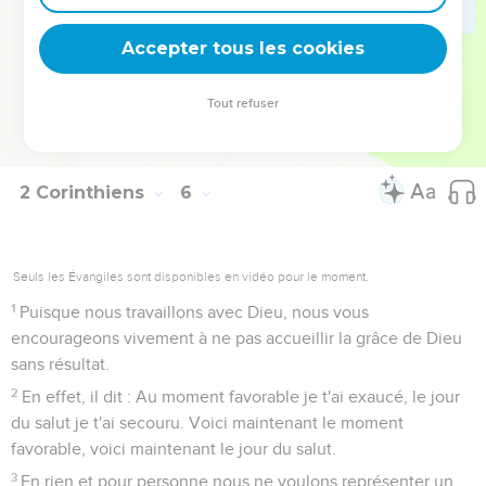
20
Nous sommes donc des ambassadeurs pour Christ,
comme si Dieu adressait par nous son appel. Nous supplions
Accepter tous les cookies
au nom de Christ : « Soyez réconciliés avec Dieu !
21
[En effet, ] celui qui n'a pas connu le péché, il l'a fait
Tout refuser
devenir péché pour nous afin qu’en lui nous devenions
justice de Dieu. »
2 Corinthiens
6
Seuls les Évangiles sont disponibles en vidéo pour le moment.
1
Puisque nous travaillons avec Dieu, nous vous
encourageons vivement à ne pas accueillir la grâce de Dieu
sans résultat.
2
En effet, il dit : Au moment favorable je t'ai exaucé, le jour
du salut je t'ai secouru. Voici maintenant le moment
favorable, voici maintenant le jour du salut.
3
En rien et pour personne nous ne voulons représenter un