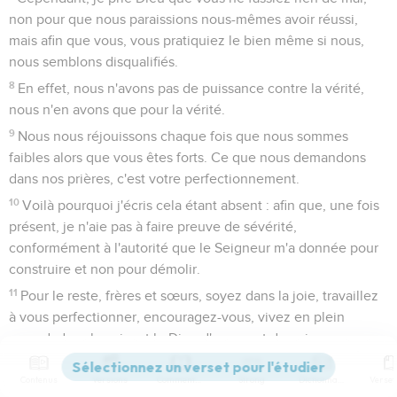
non pour que nous paraissions nous-mêmes avoir réussi,
mais afin que vous, vous pratiquiez le bien même si nous,
nous semblons disqualifiés.
8
En effet, nous n'avons pas de puissance contre la vérité,
nous n'en avons que pour la vérité.
9
Nous nous réjouissons chaque fois que nous sommes
faibles alors que vous êtes forts. Ce que nous demandons
dans nos prières, c'est votre perfectionnement.
10
Voilà pourquoi j'écris cela étant absent : afin que, une fois
présent, je n'aie pas à faire preuve de sévérité,
conformément à l'autorité que le Seigneur m'a donnée pour
construire et non pour démolir.
11
Pour le reste, frères et sœurs, soyez dans la joie, travaillez
à vous perfectionner, encouragez-vous, vivez en plein
accord, dans la paix, et le Dieu d'amour et de paix sera avec
vous.
Contenus
Versions
Commentaires
Strong
Dictionnaire
12
Saluez-vous les uns les autres par un saint baiser. Tous les