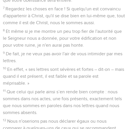
que votre obéissance sera entière.
7
Regardez les choses en face ! Si quelqu'un est convaincu
d'appartenir à Christ, qu'il se dise bien en lui-même que, tout
comme il est de Christ, nous le sommes aussi.
8
Et même si je me montre un peu trop fier de l'autorité que
le Seigneur nous a donnée, pour votre édification et non
pour votre ruine, je n'en aurai pas honte.
9
De fait, je ne veux pas avoir l'air de vous intimider par mes
lettres.
10
En effet, « ses lettres sont sévères et fortes – dit-on – mais
quand il est présent, il est faible et sa parole est
méprisable. »
11
Que celui qui parle ainsi s’en rende bien compte : nous
sommes dans nos actes, une fois présents, exactement tels
que nous sommes en paroles dans nos lettres quand nous
sommes absents.
12
Nous n'oserions pas nous déclarer égaux ou nous
comparer à quelques-uns de ceux qui se recommandent