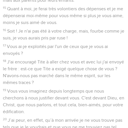
mais aux parents pour leurs enfants.
15
Quant à moi, je ferai très volontiers des dépenses et je me
dépenserai moi-même pour vous même si plus je vous aime,
moins je suis aimé de vous.
16
Soit ! Je n'ai pas été à votre charge, mais, fourbe comme je
suis, je vous aurais pris par ruse !
17
Vous ai-je exploités par l'un de ceux que je vous ai
envoyés ?
18
J'ai encouragé Tite à aller chez vous et avec lui j'ai envoyé
le frère : est-ce que Tite a exigé quelque chose de vous ?
N'avons-nous pas marché dans le même esprit, sur les
mêmes traces ?
19
Vous vous imaginez depuis longtemps que nous
cherchons à nous justifier devant vous. C'est devant Dieu, en
Christ, que nous parlons, et tout cela, bien-aimés, pour votre
édification.
20
J’ai peur, en effet, qu’à mon arrivée je ne vous trouve pas
tels que je le voudrais et que vous ne me trouviez pas tel