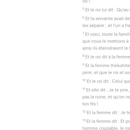
roi !
5
Et le roi lui dit : Qu'
6
Et ta servante avait de
les séparer ; et l'un a fr
7
Et voici, toute la famil
que nous le mettions à m
ainsi ils éteindraient le
8
Et le roi dit à la fem
9
Et la femme thekohite 
père, et que le roi et s
10
Et le roi dit : Celui q
11
Et elle dit : Je te pr
pas la ruine, et qu'on ne
ton fils !
12
Et la femme dit : Je t
13
Et la femme dit : Et 
homme coupable, le roi n