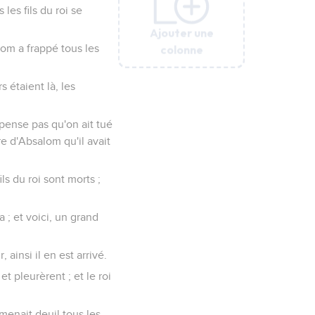
es fils du roi se
Ajouter une
Ajouter une
Ajouter une
Ajouter une
Ajouter une
Ajouter une
colonne
colonne
colonne
colonne
colonne
colonne
alom a frappé tous les
s étaient là, les
 pense pas qu'on ait tué
re d'Absalom qu'il avait
ls du roi sont morts ;
 ; et voici, un grand
, ainsi il en est arrivé.
et pleurèrent ; et le roi
 menait deuil tous les