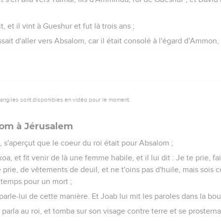
 et il vint à Gueshur et fut là trois ans ;
ssait d'aller vers Absalom, car il était consolé à l'égard d'Ammon, 
vangiles sont disponibles en vidéo pour le moment.
lom à Jérusalem
a, s'aperçut que le coeur du roi était pour Absalom ;
, et fit venir de là une femme habile, et il lui dit : Je te prie, 
 te prie, de vêtements de deuil, et ne t'oins pas d'huile, mais s
temps pour un mort ;
t parle-lui de cette manière. Et Joab lui mit les paroles dans la bo
parla au roi, et tomba sur son visage contre terre et se prosterna,