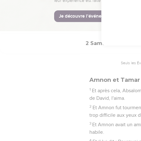
précieuses) ; et elle fu
31
Et il fit sortir le peu
fer, et les fit passer par
peuple s'en retournère
2 Samuel
13
Seuls les É
Amnon et Tamar
1
Et après cela, Absalom
de David, l'aima.
2
Et Amnon fut tourmenté
trop difficile aux yeux 
3
Et Amnon avait un ami
habile.
4