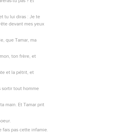
lareras-tu pas ? Et
t tu lui diras : Je te
prête devant mes yeux
prie, que Tamar, ma
mon, ton frère, et
e et la pétrit, et
es sortir tout homme
ta main. Et Tamar prit
soeur.
ne fais pas cette infamie.