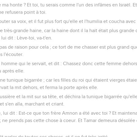
e ma honte ? Et toi, tu serais comme l'un des infâmes en Israël. E
 me refusera point à toi.
uter sa voix, et il fut plus fort qu'elle et l'humilia et coucha avec 
 très-grande haine, car la haine dont il la haït était plus grande 
ui dit : Lève-toi, va-t'en.
'y a pas de raison pour cela ; ce tort de me chasser est plus grand q
as l'écouter.
e homme qui le servait, et dit : Chassez donc cette femme dehors
 après elle.
une tunique bigarrée ; car les filles du roi qui étaient vierges étai
rvait la mit dehors, et ferma la porte après elle.
ssière et la mit sur sa tête, et déchira la tunique bigarrée qu'elle 
et s'en alla, marchant et criant.
, lui dit : Est-ce que ton frère Amnon a été avec toi ? Et mainten
ère ; ne prends pas cette chose à coeur. Et Tamar demeura désolée
t parler de toutes ces choses, et il en fut très-irrité.