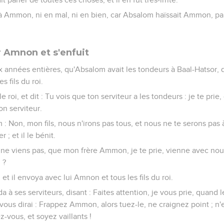
à Ammon, ni en mal, ni en bien, car Absalom haïssait Ammon, parc
r Amnon et s'enfuit
eux années entières, qu'Absalom avait les tondeurs à Baal-Hatsor, 
s fils du roi.
e roi, et dit : Tu vois que ton serviteur a les tondeurs : je te prie,
on serviteur.
m : Non, mon fils, nous n'irons pas tous, et nous ne te serons pas à
r ; et il le bénit.
u ne viens pas, que mon frère Ammon, je te prie, vienne avec nous. E
 ?
et il envoya avec lui Amnon et tous les fils du roi.
à ses serviteurs, disant : Faites attention, je vous prie, quand
e vous dirai : Frappez Ammon, alors tuez-le, ne craignez point ; n
z-vous, et soyez vaillants !