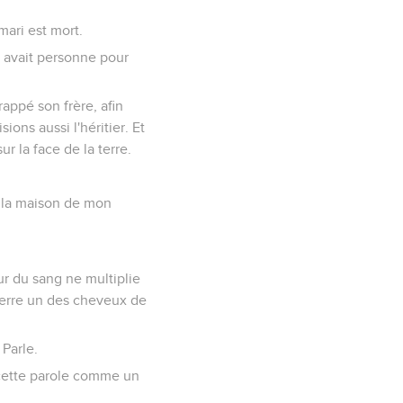
mari est mort.
'y avait personne pour
frappé son frère, afin
ions aussi l'héritier. Et
ur la face de la terre.
ur la maison de mon
eur du sang ne multiplie
 à terre un des cheveux de
 Parle.
t cette parole comme un