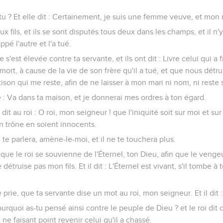
as-tu ? Et elle dit : Certainement, je suis une femme veuve, et mon 
ux fils, et ils se sont disputés tous deux dans les champs, et il n
appé l'autre et l'a tué.
le s'est élevée contre ta servante, et ils ont dit : Livre celui qui a 
ort, à cause de la vie de son frère qu'il a tué, et que nous détruis
 tison qui me reste, afin de ne laisser à mon mari ni nom, ni reste s
me : Va dans ta maison, et je donnerai mes ordres à ton égard.
dit au roi : O roi, mon seigneur ! que l'iniquité soit sur moi et s
on trône en soient innocents.
ui te parlera, amène-le-moi, et il ne te touchera plus.
ie, que le roi se souvienne de l'Éternel, ton Dieu, afin que le veng
 détruise pas mon fils. Et il dit : L'Éternel est vivant, s'il tombe
e prie, que ta servante dise un mot au roi, mon seigneur. Et il dit :
pourquoi as-tu pensé ainsi contre le peuple de Dieu ? et le roi di
e faisant point revenir celui qu'il a chassé.