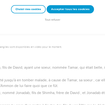
t mise sur la tête de David ; et il emmena de la ville une grande q
ple qui s'y trouvait, et les mit sous la scie, et sous des herses de f
Accepter tous les cookies
Choisir mes cookies
 un four à briques : il fit ainsi à toutes les villes des fils d'Ammon.
nt à Jérusalem.
Tout refuser
vangiles sont disponibles en vidéo pour le moment.
, fils de David, ayant une soeur, nommée Tamar, qui était belle, i
 jusqu'à en tomber malade, à cause de Tamar, sa soeur ; car elle é
d'Ammon de lui faire quoi que ce fût.
, nommé Jonadab, fils de Shimha, frère de David ; et Jonadab é