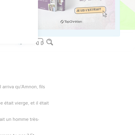
uantité de butin.
er, et sous des haches de
 Et David et tout le
l arriva qu'Amnon, fils
tait vierge, et il était
tait un homme très-