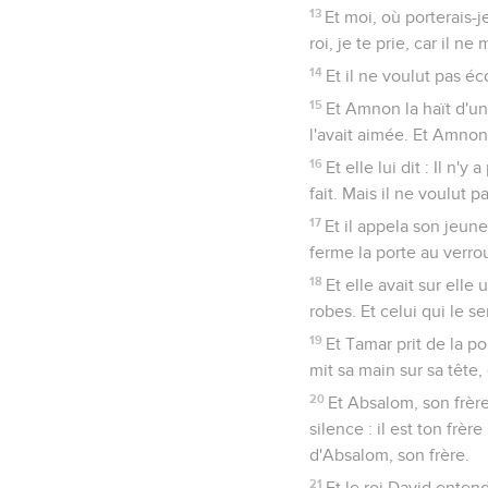
13
Et moi, où porterais-j
roi, je te prie, car il ne
14
Et il ne voulut pas éco
15
Et Amnon la haït d'une
l'avait aimée. Et Amnon l
16
Et elle lui dit : Il n
fait. Mais il ne voulut p
17
Et il appela son jeun
ferme la porte au verrou
18
Et elle avait sur elle 
robes. Et celui qui le se
19
Et Tamar prit de la pou
mit sa main sur sa tête, 
20
Et Absalom, son frère
silence : il est ton fr
d'Absalom, son frère.
21
Et le roi David entendi