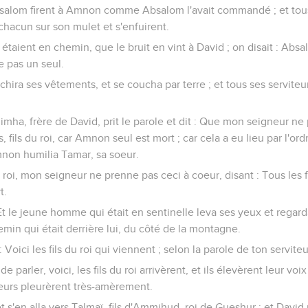
bsalom firent à Amnon comme Absalom l'avait commandé ; et tous l
chacun sur son mulet et s'enfuirent.
s étaient en chemin, que le bruit en vint à David ; on disait : Abs
ste pas un seul.
déchira ses vêtements, et se coucha par terre ; et tous ses serviteur
himha, frère de David, prit le parole et dit : Que mon seigneur ne
fils du roi, car Amnon seul est mort ; car cela a eu lieu par l'ord
mnon humilia Tamar, sa soeur.
roi, mon seigneur ne prenne pas ceci à coeur, disant : Tous les fi
t.
Et le jeune homme qui était en sentinelle leva ses yeux et regarda
emin qui était derrière lui, du côté de la montagne.
 Voici les fils du roi qui viennent ; selon la parole de ton serviteur
 parler, voici, les fils du roi arrivèrent, et ils élevèrent leur voix 
iteurs pleurèrent très-amèrement.
t s'en alla vers Talmaï, fils d'Ammihud, roi de Gueshur ; et David