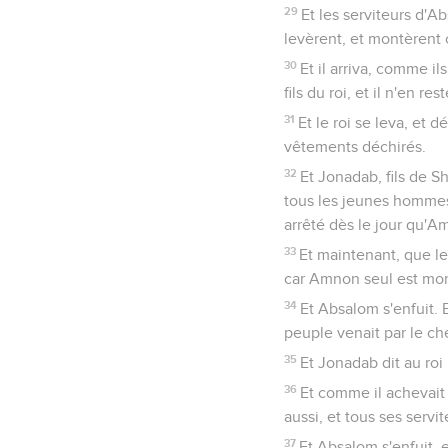
29
Et les serviteurs d'A
levèrent, et montèrent 
30
Et il arriva, comme il
fils du roi, et il n'en re
31
Et le roi se leva, et 
vêtements déchirés.
32
Et Jonadab, fils de S
tous les jeunes hommes, 
arrêté dès le jour qu'A
33
Et maintenant, que le 
car Amnon seul est mor
34
Et Absalom s'enfuit. 
peuple venait par le ch
35
Et Jonadab dit au roi :
36
Et comme il achevait de
aussi, et tous ses serv
37
Et Absalom s'enfuit, e