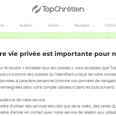
est mort, pourquoi jeûnerais-je ? Pourrais-je le faire revenir enco
ra pas vers moi.
lomon
éos
Audios
Textes
Musique
Chrét
Shéba, sa femme, et vint vers elle et coucha avec elle ; et elle en
; et l'Éternel l'aima ;
Darby
an le prophète, et l'appela du nom de Jedidia, à cause de l'Éterne
re vie privée est importante pour 
e la ville de Rabba
contre Rabba des fils d'Ammon, et il prit la ville royale.
sur le bouton « Accepter tous les cookies », vous acceptez que T
traceurs (comme des cookies ou l'identifiant unique de votre compte 
sagers à David, et dit : J'ai fait la guerre contre Rabba, et j'ai au
s données à caractère personnel (comme vos données de navigatio
 renseignées dans votre compte utilisateur) dans les buts suivants 
le le reste du peuple, et campe contre la ville et prends-la, de
elle ne soit appelée de mon nom.
audience de notre service
 le peuple, et marcha sur Rabba ; et il combattit contre elle, et l
ttre d'utiliser des services tiers tels que de la vidéo, des cartes
 de leur roi de dessus sa tête (et son poids était d'un talent d'or, e
ttre d'entrer en contact avec notre service de relation aux utilisat