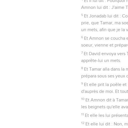
Et il lui dit : Pourquoi
Amnon lui dit : J'aime 
5
Et Jonadab lui dit : Cou
prie, que Tamar, ma so
un mets, afin que je la 
6
Et Amnon se coucha et f
soeur, vienne et prépa
7
Et David envoya vers T
apprête-lui un mets.
8
Et Tamar alla dans la m
prépara sous ses yeux de
9
Et elle prit la poêle e
d'auprès de moi. Et tou
10
Et Amnon dit à Tamar 
les beignets qu'elle av
11
Et elle les lui présent
12
Et elle lui dit : Non, 