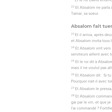
22
Et Absalom ne parla 
Tamar, sa soeur.
Absalom fait tue
23
Et il arriva, après d
et Absalom invita tous le
24
Et Absalom vint vers l
serviteurs aillent avec t
25
Et le roi dit à Absalo
mais il ne voulut pas alle
26
Et Absalom dit : Si t
Pourquoi irait-il avec toi
27
Et Absalom le pressa, 
28
Et Absalom commanda 
gai par le vin, et que j
l'ai commandé ? Fortifie