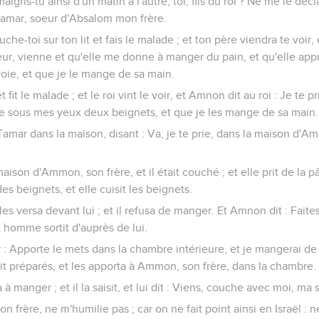
 maigris-tu ainsi d'un matin à l'autre, toi, fils du roi ? Ne me le déc
Tamar, soeur d'Absalom mon frère.
che-toi sur ton lit et fais le malade ; et ton père viendra te voir, e
eur, vienne et qu'elle me donne à manger du pain, et qu'elle ap
voie, et que je le mange de sa main.
it le malade ; et le roi vint le voir, et Amnon dit au roi : Je te 
re sous mes yeux deux beignets, et que je les mange de sa main.
amar dans la maison, disant : Va, je te prie, dans la maison d'Am
aison d'Ammon, son frère, et il était couché ; et elle prit de la pât
s beignets, et elle cuisit les beignets.
t les versa devant lui ; et il refusa de manger. Et Amnon dit : Fait
t homme sortit d'auprès de lui.
: Apporte le mets dans la chambre intérieure, et je mangerai de 
ait préparés, et les apporta à Ammon, son frère, dans la chambre.
a à manger ; et il la saisit, et lui dit : Viens, couche avec moi, ma 
mon frère, ne m'humilie pas ; car on ne fait point ainsi en Israël : 