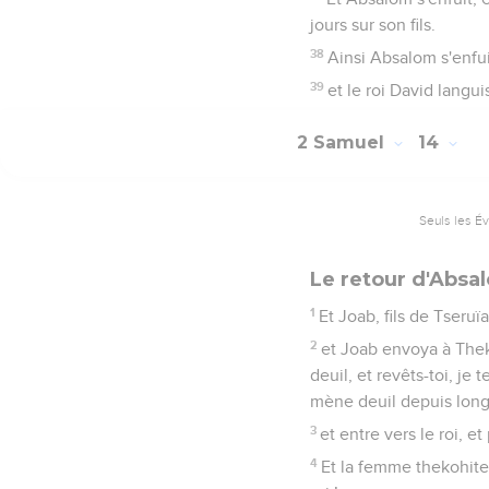
jours sur son fils.
38
Ainsi Absalom s'enfuit,
39
et le roi David langui
2 Samuel
14
Seuls les É
Le retour d'Absa
1
Et Joab, fils de Tseruï
2
et Joab envoya à Thekoa
deuil, et revêts-toi, je
mène deuil depuis long
3
et entre vers le roi, e
4
Et la femme thekohite 