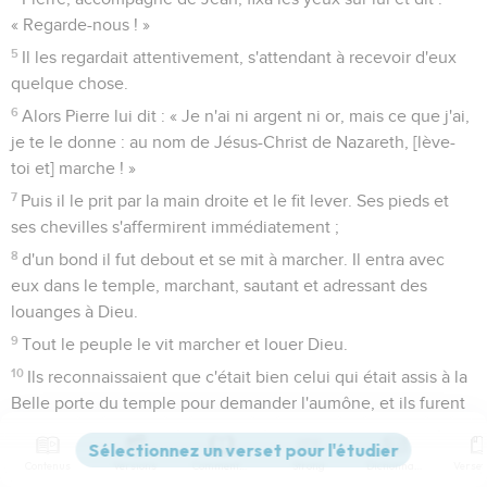
« Regarde-nous ! »
5
Il les regardait attentivement, s'attendant à recevoir d'eux
quelque chose.
6
Alors Pierre lui dit : « Je n'ai ni argent ni or, mais ce que j'ai,
je te le donne : au nom de Jésus-Christ de Nazareth, [lève-
toi et] marche ! »
7
Puis il le prit par la main droite et le fit lever. Ses pieds et
ses chevilles s'affermirent immédiatement ;
8
d'un bond il fut debout et se mit à marcher. Il entra avec
eux dans le temple, marchant, sautant et adressant des
louanges à Dieu.
9
Tout le peuple le vit marcher et louer Dieu.
10
Ils reconnaissaient que c'était bien celui qui était assis à la
Belle porte du temple pour demander l'aumône, et ils furent
remplis d'étonnement et de stupeur à cause de ce qui lui
était arrivé.
Contenus
Versions
Commentaires
Strong
Dictionnaire