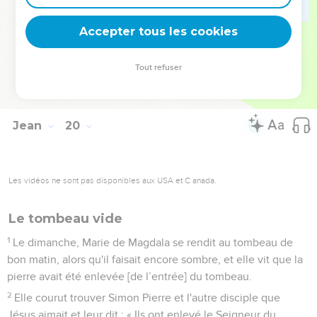
41
Or, il y avait un jardin à l'endroit où Jésus avait été crucifié,
et dans le jardin un tombeau neuf où personne encore
Accepter tous les cookies
n'avait été mis.
42
Ce fut là qu'ils déposèrent Jésus parce que c’était la
Tout refuser
préparation de la Pâque des Juifs et que le tombeau était
proche.
Jean
20
Les vidéos ne sont pas disponibles aux USA et C anada.
Le tombeau vide
1
Le dimanche, Marie de Magdala se rendit au tombeau de
bon matin, alors qu'il faisait encore sombre, et elle vit que la
pierre avait été enlevée [de l’entrée] du tombeau.
2
Elle courut trouver Simon Pierre et l'autre disciple que
Jésus aimait et leur dit : « Ils ont enlevé le Seigneur du