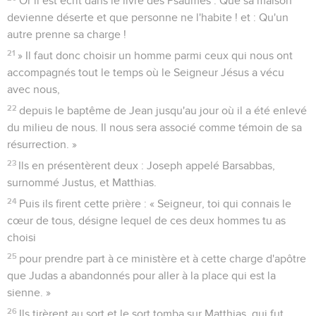
Or il est écrit dans le livre des Psaumes : Que sa maison
devienne déserte et que personne ne l'habite ! et : Qu'un
autre prenne sa charge !
21
» Il faut donc choisir un homme parmi ceux qui nous ont
accompagnés tout le temps où le Seigneur Jésus a vécu
avec nous,
22
depuis le baptême de Jean jusqu'au jour où il a été enlevé
du milieu de nous. Il nous sera associé comme témoin de sa
résurrection. »
23
Ils en présentèrent deux : Joseph appelé Barsabbas,
surnommé Justus, et Matthias.
24
Puis ils firent cette prière : « Seigneur, toi qui connais le
cœur de tous, désigne lequel de ces deux hommes tu as
choisi
25
pour prendre part à ce ministère et à cette charge d'apôtre
que Judas a abandonnés pour aller à la place qui est la
sienne. »
26
Ils tirèrent au sort et le sort tomba sur Matthias, qui fut