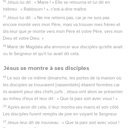
16
Jésus lui dit : « Marie ! » Elle se retourna et lui dit en
hébreu : « Rabbouni ! », c'est-à-dire maître.
17
Jésus lui dit : « Ne me retiens pas, car je ne suis pas
encore monté vers mon Père, mais va trouver mes frères et
dis-leur que je monte vers mon Père et votre Père, vers mon
Dieu et votre Dieu. »
18
Marie de Magdala alla annoncer aux disciples qu'elle avait
vu le Seigneur et qu'il lui avait dit cela.
Jésus se montre à ses disciples
19
Le soir de ce même dimanche, les portes de la maison où
les disciples se trouvaient [rassemblés] étaient fermées car
ils avaient peur des chefs juifs ; Jésus vint alors se présenter
au milieu d'eux et leur dit : « Que la paix soit avec vous ! »
20
Après avoir dit cela, il leur montra ses mains et son côté.
Les disciples furent remplis de joie en voyant le Seigneur.
21
Jésus leur dit de nouveau : « Que la paix soit avec vous !