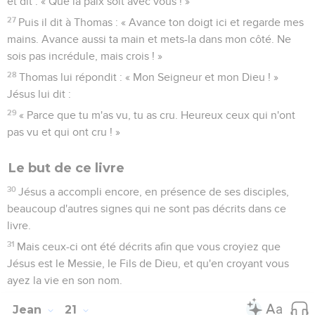
et dit : « Que la paix soit avec vous ! »
27
Puis il dit à Thomas : « Avance ton doigt ici et regarde mes
mains. Avance aussi ta main et mets-la dans mon côté. Ne
sois pas incrédule, mais crois ! »
28
Thomas lui répondit : « Mon Seigneur et mon Dieu ! »
Jésus lui dit :
29
« Parce que tu m'as vu, tu as cru. Heureux ceux qui n'ont
pas vu et qui ont cru ! »
Le but de ce livre
30
Jésus a accompli encore, en présence de ses disciples,
beaucoup d'autres signes qui ne sont pas décrits dans ce
livre.
31
Mais ceux-ci ont été décrits afin que vous croyiez que
Jésus est le Messie, le Fils de Dieu, et qu'en croyant vous
ayez la vie en son nom.
Jean
21