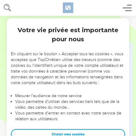
croyiez aussi.
36
En effet, cela est arrivé afin que ce passage de l'Ecriture
soit accompli : Aucun de ses os ne sera brisé.
Segond 21
37
Ailleurs l'Ecriture dit encore : Ils verront celui qu'ils ont
Votre vie privée est importante
Jean
19
transpercé.
pour nous
Jésus est mis dans un tombeau
En cliquant sur le bouton « Accepter tous les cookies », vous
acceptez que TopChrétien utilise des traceurs (comme des
38
Après cela, Joseph d'Arimathée, qui était disciple de
cookies ou l'identifiant unique de votre compte utilisateur) et
Jésus, mais en secret par crainte des chefs juifs, demanda à
traite vos données à caractère personnel (comme vos
Pilate la permission d'enlever le corps de Jésus. Pilate le lui
données de navigation et les informations renseignées dans
permit. Il vint donc et enleva le corps de Jésus.
votre compte utilisateur) dans les buts suivants :
39
Nicodème, l'homme qui auparavant était allé trouver Jésus
Mesurer l'audience de notre service
de nuit, vint aussi. Il apportait un mélange d'environ 30 kilos
Vous permettre d'utiliser des services tiers tels que de la
de myrrhe et d'aloès.
vidéo, des cartes du monde…
Vous permettre d'entrer en contact avec notre service de
40
Ils prirent donc le corps de Jésus et l'enveloppèrent de
relation aux utilisateurs.
bandelettes, avec les aromates, comme c'est la coutume
d'ensevelir chez les Juifs.
Choisir mes cookies