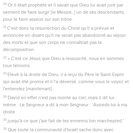
30
Or il était prophète et il savait que Dieu lui avait juré par
serment de faire surgir [le Messie, ] un de ses descendants,
pour le faire asseoir sur son trône.
31
C'est donc la résurrection du Christ qu'il a prévue et
annoncée en disant qu'il ne serait pas abandonné au séjour
des morts et que son corps ne connaîtrait pas la
décomposition.
32
» C'est ce Jésus que Dieu a ressuscité, nous en sommes
tous témoins.
33
Elevé à la droite de Dieu, il a reçu du Père le Saint-Esprit
qui avait été promis et il l'a déversé, comme vous le voyez et
l'entendez [maintenant].
34
David en effet n'est pas monté au ciel, mais il dit lui-
même : Le Seigneur a dit à mon Seigneur : ‘Assieds-toi à ma
droite
35
jusqu'à ce que j'aie fait de tes ennemis ton marchepied.’
36
Que toute la communauté d'Israël sache donc avec