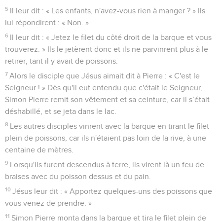
5
Il leur dit : « Les enfants, n'avez-vous rien à manger ? » Ils
lui répondirent : « Non. »
6
Il leur dit : « Jetez le filet du côté droit de la barque et vous
trouverez. » Ils le jetèrent donc et ils ne parvinrent plus à le
retirer, tant il y avait de poissons.
7
Alors le disciple que Jésus aimait dit à Pierre : « C'est le
Seigneur ! » Dès qu'il eut entendu que c'était le Seigneur,
Simon Pierre remit son vêtement et sa ceinture, car il s’était
déshabillé, et se jeta dans le lac.
8
Les autres disciples vinrent avec la barque en tirant le filet
plein de poissons, car ils n'étaient pas loin de la rive, à une
centaine de mètres.
9
Lorsqu'ils furent descendus à terre, ils virent là un feu de
braises avec du poisson dessus et du pain.
10
Jésus leur dit : « Apportez quelques-uns des poissons que
vous venez de prendre. »
11
Simon Pierre monta dans la barque et tira le filet plein de