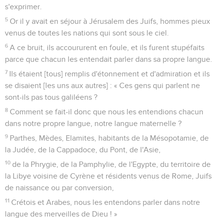
s'exprimer.
5
Or il y avait en séjour à Jérusalem des Juifs, hommes pieux
venus de toutes les nations qui sont sous le ciel.
6
A ce bruit, ils accoururent en foule, et ils furent stupéfaits
parce que chacun les entendait parler dans sa propre langue.
7
Ils étaient [tous] remplis d'étonnement et d'admiration et ils
se disaient [les uns aux autres] : « Ces gens qui parlent ne
sont-ils pas tous galiléens ?
8
Comment se fait-il donc que nous les entendions chacun
dans notre propre langue, notre langue maternelle ?
9
Parthes, Mèdes, Elamites, habitants de la Mésopotamie, de
la Judée, de la Cappadoce, du Pont, de l'Asie,
10
de la Phrygie, de la Pamphylie, de l'Egypte, du territoire de
la Libye voisine de Cyrène et résidents venus de Rome, Juifs
de naissance ou par conversion,
11
Crétois et Arabes, nous les entendons parler dans notre
langue des merveilles de Dieu ! »